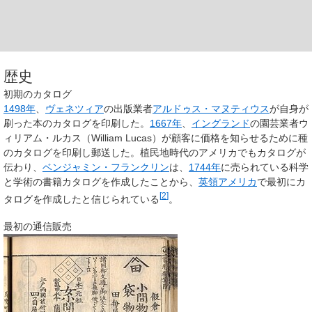
歴史
初期のカタログ
1498年
、
ヴェネツィア
の出版業者
アルドゥス・マヌティウス
が自身が
刷った本のカタログを印刷した。
1667年
、
イングランド
の園芸業者ウ
ィリアム・ルカス（William Lucas）が顧客に価格を知らせるために種
のカタログを印刷し郵送した。植民地時代のアメリカでもカタログが
伝わり、
ベンジャミン・フランクリン
は、
1744年
に売られている科学
と学術の書籍カタログを作成したことから、
英領アメリカ
で最初にカ
[
2
]
タログを作成したと信じられている
。
最初の通信販売