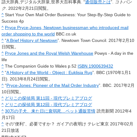
語大辞典,デジタル大辞泉,世界大百科事典. “
通信販売とは
”.
コトバン
ク
. 2022年2月21日閲覧。
^
Start Your Own Mail Order Business: Your Step-By-Step Guide to
Success 4p
^
Pryce Pryce-Jones, Newtown businessman who introduced mail
order shopping to the world
BBC.co.uk
^
“
A Brief History of Newtown
”. Newtown Town Council. 2017年2月10
日閲覧。
^
Pryce Jones and the Royal Welsh Warehouse
Powys - A day in the
life
^
The Companion Guide to Wales p.52
ISBN 1900639432
^
“
A History of the World - Object : Euklisia Rug
”. BBC (1970年1月1
日). 2013年8月24日閲覧。
^
“
Pryce-Jones: Pioneer of the Mail Order Industry
”. BBC. 2017年2月
10日閲覧。
^
どりこの探偵局 第11回 - 現代プレミアブログ
^
どりこの探偵局 第12回 - 現代プレミアブログ
^
30万の子犬、来た日に衰弱死…ペット通販苦情
読売新聞 2012年4
月17日
^
その“便利”、必要ですか？ ガイアの夜明け テレビ東京 2017年02月
21日放送