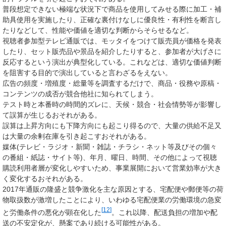
普段想定できない極端な状況下で商品を使用してみせる際に加工・補
助具使用を実施したり、正確な裏付けなしに優良性・有利性を断言し
たりなどして、性能や価値を適切な判断からそらせるなど。
視聴者参加型テレビ通販では、モッタイをつけて販売員が価格を発表
したり、セット販売品や景品を紹介したりすると、参加者が大げさに
反応するという演出が典型化している。これなどは、適切な価値判断
を阻害する目的で演出していると言わざるをえない。
広告の頻度・増殖度・総量等を調査するだけで、商品・役務や原稿・
コンテンツの成否が競合他社に知られてしまう。
テスト時と本番時の時間的ズレに、天候・競合・社会情勢等が影響し
て誤算が生じるおそれがある。
誤算は上昇方向にも下降方向にも起こり得るので、大量の供給不足又
は大量の余剰在庫を引き起こすおそれがある。
媒体(テレビ・ラジオ・新聞・雑誌・チラシ・ネット等及びその個々
の番組・紙誌・サイト等)、年月、曜日、時間、その他によって視聴
購読利用者層が変化しやすいため、事業展開において営業効率が大き
く変化するおそれがある。
2017年通販の隆盛と競争激化を主な原因とする、宅配便や郵便等の荷
物取扱数が激増したことにより、いわゆる宅配便業の労働環境の急変
[
12
]
と労働条件の悪化が顕在化した
。これ以降、配送負担の増加や配
送の不安定化が、懸案であり続ける可能性がある。