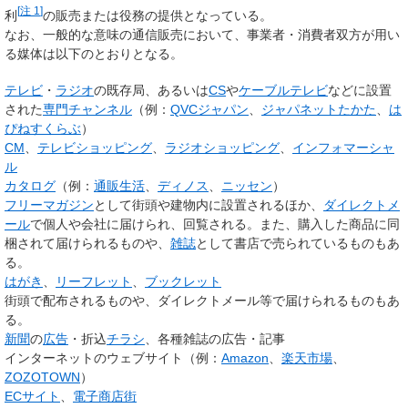
[
注 1
]
利
の販売または役務の提供となっている。
なお、一般的な意味の通信販売において、事業者・消費者双方が用い
る媒体は以下のとおりとなる。
テレビ
・
ラジオ
の既存局、あるいは
CS
や
ケーブルテレビ
などに設置
された
専門チャンネル
（例：
QVCジャパン
、
ジャパネットたかた
、
は
ぴねすくらぶ
）
CM
、
テレビショッピング
、
ラジオショッピング
、
インフォマーシャ
ル
カタログ
（例：
通販生活
、
ディノス
、
ニッセン
）
フリーマガジン
として街頭や建物内に設置されるほか、
ダイレクトメ
ール
で個人や会社に届けられ、回覧される。また、購入した商品に同
梱されて届けられるものや、
雑誌
として書店で売られているものもあ
る。
はがき
、
リーフレット
、
ブックレット
街頭で配布されるものや、ダイレクトメール等で届けられるものもあ
る。
新聞
の
広告
・折込
チラシ
、各種雑誌の広告・記事
インターネットのウェブサイト（例：
Amazon
、
楽天市場
、
ZOZOTOWN
）
ECサイト
、
電子商店街