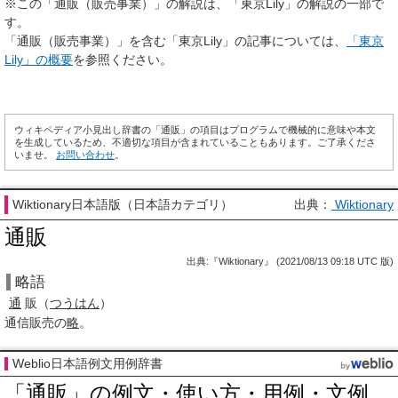
※この「通販（販売事業）」の解説は、「東京Lily」の解説の一部で
す。
「通販（販売事業）」を含む「東京Lily」の記事については、
「東京
Lily」の概要
を参照ください。
ウィキペディア小見出し辞書の「通販」の項目はプログラムで機械的に意味や本文
を生成しているため、不適切な項目が含まれていることもあります。ご了承くださ
いませ。
お問い合わせ
。
Wiktionary日本語版（日本語カテゴリ）
出典：
Wiktionary
通販
出典:『Wiktionary』 (2021/08/13 09:18 UTC 版)
略語
通
販
（
つうはん
）
通
信
販
売の
略
。
Weblio日本語例文用例辞書
「通販」の例文・使い方・用例・文例