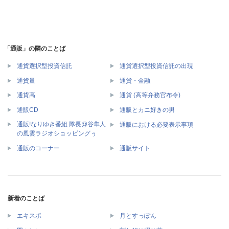
「通販」の隣のことば
通貨選択型投資信託
通貨選択型投資信託の出現
通貨量
通貨・金融
通貨高
通貨 (高等弁務官布令)
通販CD
通販とカニ好きの男
通販!なりゆき番組 隊長@谷隼人
通販における必要表示事項
の風雲ラジオショッピングぅ
通販のコーナー
通販サイト
新着のことば
エキスポ
月とすっぽん