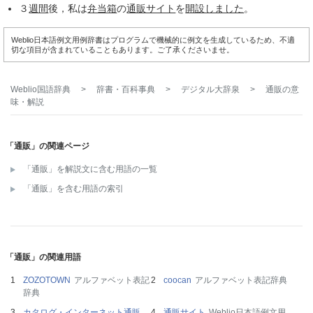
３
週間
後，私は
弁当箱
の
通販サイト
を
開設しました
。
Weblio日本語例文用例辞書はプログラムで機械的に例文を生成しているため、不適
切な項目が含まれていることもあります。ご了承くださいませ。
Weblio国語辞典
>
辞書・百科事典
>
デジタル大辞泉
>
通販
の意
味・解説
「通販」の関連ページ
「通販」を解説文に含む用語の一覧
「通販」を含む用語の索引
「通販」の関連用語
ZOZOTOWN
アルファベット表記
coocan
アルファベット表記辞典
辞典
カタログ・インターネット通販
通販サイト
Weblio日本語例文用