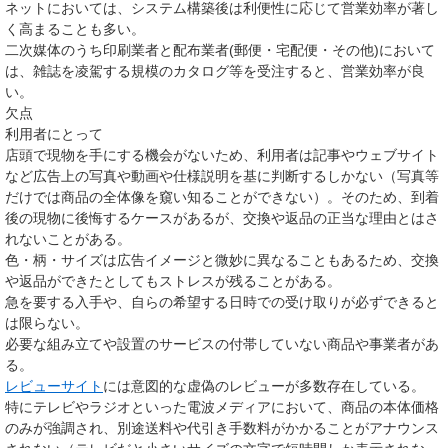
ネットにおいては、システム構築後は利便性に応じて営業効率が著し
く高まることも多い。
二次媒体のうち印刷業者と配布業者(郵便・宅配便・その他)において
は、雑誌を凌駕する規模のカタログ等を受注すると、営業効率が良
い。
欠点
利用者にとって
店頭で現物を手にする機会がないため、利用者は記事やウェブサイト
など広告上の写真や動画や仕様説明を基に判断するしかない（写真等
だけでは商品の全体像を窺い知ることができない）。そのため、到着
後の現物に後悔するケースがあるが、交換や返品の正当な理由とはさ
れないことがある。
色・柄・サイズは広告イメージと微妙に異なることもあるため、交換
や返品ができたとしてもストレスが残ることがある。
急を要する入手や、自らの希望する日時での受け取りが必ずできると
は限らない。
必要な組み立てや設置のサービスの付帯していない商品や事業者があ
る。
レビューサイト
には意図的な虚偽のレビューが多数存在している。
特にテレビやラジオといった電波メディアにおいて、商品の本体価格
のみが強調され、別途送料や代引き手数料がかかることがアナウンス