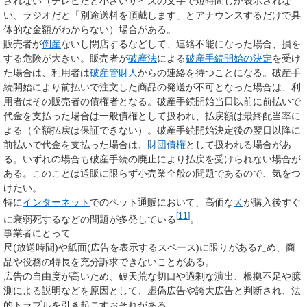
されない（テレビだと小さいサイズの文字で短時間しか表示されな
い、ラジオだと「別途送料を頂戴します」とアナウンスするだけで具
体的な金額がわからない）場合がある。
販売者が
倒産
ないし閉店するなどして、連絡不能になった場合、損を
する危険が大きい。販売者が
破産法
による
破産手続開始の決定
を受け
た場合は、利用者は
破産管財人
からの連絡を待つことになる。破産手
続開始により前払いで注文した商品の発送が不可となった場合は、利
用者はその販売者の債権者となる。破産手続開始当日以前に前払いで
代金を支払った場合は一般債権として扱われ、払戻額は最終配当率に
よる（全額払戻は保証できない）。破産手続開始決定後の翌日以降に
前払いで代金を支払った場合は、
財団債権
として扱われる場合があ
る。いずれの場合も破産手続の廃止により払戻を受けられない場合が
ある。このことは通販に限らず小売業全般の問題であるので、気をつ
けたい。
特に
インターネット
でのペット通販において、高価な
犬
が購入後すぐ
[
11
]
に衰弱死するなどの問題が多発している
。
事業者にとって
尺(放送時間)や紙面(広告を表示するスペース)に限りがあるため、商
品や役務の特長を充分訴求できないことがある。
広告の自由度が高いため、破天荒な切口や過剰な演出、根拠不足や臆
測による説明などを原因として、虚偽広告や誇大広告と判断され、法
的トラブルを引き起こすおそれがある。