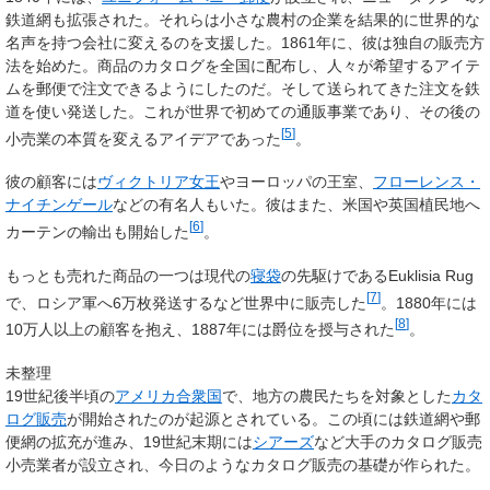
鉄道網も拡張された。それらは小さな農村の企業を結果的に世界的な
名声を持つ会社に変えるのを支援した。1861年に、彼は独自の販売方
法を始めた。商品のカタログを全国に配布し、人々が希望するアイテ
ムを郵便で注文できるようにしたのだ。そして送られてきた注文を鉄
道を使い発送した。これが世界で初めての通販事業であり、その後の
[
5
]
小売業の本質を変えるアイデアであった
。
彼の顧客には
ヴィクトリア女王
やヨーロッパの王室、
フローレンス・
ナイチンゲール
などの有名人もいた。彼はまた、米国や英国植民地へ
[
6
]
カーテンの輸出も開始した
。
もっとも売れた商品の一つは現代の
寝袋
の先駆けであるEuklisia Rug
[
7
]
で、ロシア軍へ6万枚発送するなど世界中に販売した
。1880年には
[
8
]
10万人以上の顧客を抱え、1887年には爵位を授与された
。
未整理
19世紀後半頃の
アメリカ合衆国
で、地方の農民たちを対象とした
カタ
ログ販売
が開始されたのが起源とされている。この頃には鉄道網や郵
便網の拡充が進み、19世紀末期には
シアーズ
など大手のカタログ販売
小売業者が設立され、今日のようなカタログ販売の基礎が作られた。