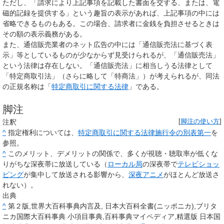
ただし、「請求により上記事項を記載した書面を交する、または、電
磁的記録を提供する」という趣旨の表示があれば、上記事項の中には
省略できるものもある。この場合、請求者に金銭を負担させるときは
その額の表示義務がある。
また、通信販売業者のネット広告の中には「
通信販売法
に基づく表
示」等としているものが少なからず見受けられるが、「通信販売法」
という法律は存在しない。「通信販売法」に相当しうる法律として
「特定商取引法」（さらに略して「特商法」）が考えられるが、同法
の正規名称は「
特定商取引に関する法律
」である。
脚注
注釈
[
脚注の使い方
]
^
指定権利については、
特定商取引に関する法律施行令の別表第一
を
参照。
^
このメリット、デメリットの関係で、多くが視聴・聴取率が低くな
りがちな深夜帯に放送している（
ローカル局
の深夜帯で
テレビショッ
ピング
が集中して放送される影響から、
深夜アニメ
がほとんど放送さ
れない）。
出典
^
第２版,世界大百科事典内言及, 日本大百科全書(ニッポニカ),ブリタ
ニカ国際大百科事典 小項目事典,百科事典マイペディア,精選版 日本国