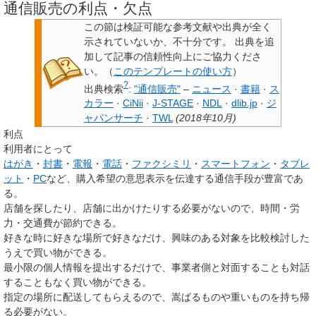
通信販売の利点・欠点
この節は検証可能な参考文献や出典が全く
示されていないか、不十分です。
出典を追
加して記事の信頼性向上にご協力くださ
い。
（
このテンプレートの使い方
）
?
出典検索
:
"通信販売"
–
ニュース
·
書籍
·
ス
カラー
·
CiNii
·
J-STAGE
·
NDL
·
dlib.jp
·
ジ
ャパンサーチ
·
TWL
(
2018年10月
)
利点
利用者にとって
はがき
・
封書
・
電報
・
電話
・
ファクシミリ
・
スマートフォン
・
タブレ
ット
・
PC
など、購入希望の意思表示を伝達する通信手段が豊富であ
る。
店舗を探したり、店舗に出かけたりする必要がないので、時間・労
力・交通費が節約できる。
好きな時に好きな場所で好きなだけ、興味のある対象を比較検討した
うえで買い物ができる。
最小限の個人情報を提出するだけで、事業者側と対面することも対話
することもなく買い物ができる。
指定の場所に配送してもらえるので、嵩ばるものや重いものを持ち帰
る必要がない。