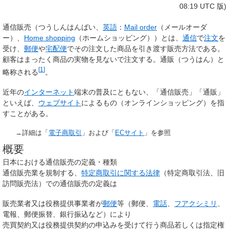
08:19 UTC 版)
通信販売
（つうしんはんばい、
英語
：
Mail order
（
メールオーダ
ー
）、
Home shopping
（
ホームショッピング
））とは、
通信
で
注文
を
受け、
郵便
や
宅配便
でその注文した商品を引き渡す販売方法である。
顧客はまったく商品の実物を見ないで注文する。
通販
（つうはん）と
[
1
]
略称される
。
近年の
インターネット
端末の普及にともない、「通信販売」「通販」
といえば、
ウェブサイト
によるもの（オンラインショッピング）を指
すことがある。
→詳細は「
電子商取引
」および「
ECサイト
」を参照
概要
日本における通信販売の定義・種類
通信販売業を規制する、
特定商取引に関する法律
（特定商取引法、旧
訪問販売法）での通信販売の定義は
販売業者又は役務提供事業者が
郵便
等（郵便、
電話
、
フアクシミリ
、
電報、郵便振替、銀行振込など）により
売買契約又は役務提供契約の申込みを受けて行う商品若しくは指定権