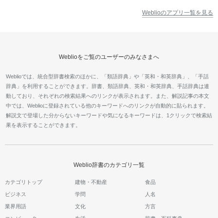
Weblioのアプリ一覧を見る
Weblioをご覧のユーザーのみなさまへ
Weblioでは、統合型辞書検索のほかに、「類語辞典」や「英和・和英辞典」、「手話
辞典」を利用することができます。辞書、類語辞典、英和・和英辞典、手話辞典は連
動しており、それぞれの検索結果へのリンクが表示されます。また、解説記事の本文
中では、Weblioに登録されている他のキーワードへのリンクが自動的に貼られます。
解説文で登場した分からないキーワードや気になるキーワードは、1クリックで検索結
果を表示することができます。
Weblio辞書のカテゴリ一覧
カテゴリトップ
建物・不動産
食品
ビジネス
学問
人名
業界用語
文化
方言