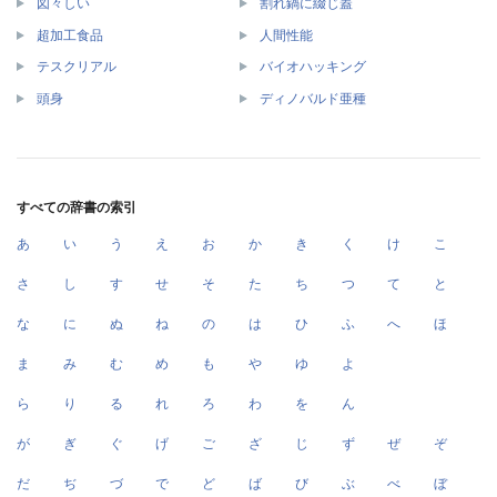
図々しい
割れ鍋に綴じ蓋
超加工食品
人間性能
テスクリアル
バイオハッキング
頭身
ディノバルド亜種
すべての辞書の索引
あ
い
う
え
お
か
き
く
け
こ
さ
し
す
せ
そ
た
ち
つ
て
と
な
に
ぬ
ね
の
は
ひ
ふ
へ
ほ
ま
み
む
め
も
や
ゆ
よ
ら
り
る
れ
ろ
わ
を
ん
が
ぎ
ぐ
げ
ご
ざ
じ
ず
ぜ
ぞ
だ
ぢ
づ
で
ど
ば
び
ぶ
べ
ぼ