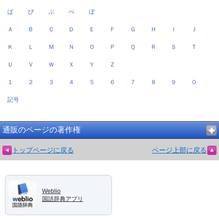
ぱ
ぴ
ぷ
ぺ
ぽ
Ａ
Ｂ
Ｃ
Ｄ
Ｅ
Ｆ
Ｇ
Ｈ
Ｉ
Ｊ
Ｋ
Ｌ
Ｍ
Ｎ
Ｏ
Ｐ
Ｑ
Ｒ
Ｓ
Ｔ
Ｕ
Ｖ
Ｗ
Ｘ
Ｙ
Ｚ
１
２
３
４
５
６
７
８
９
０
記号
通販のページの著作権
トップページに戻る
ページ上部に戻る
Weblio
国語辞典アプリ