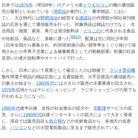
日本では
1876年
（明治9年）のアメリカ産
トウモロコシ
の種の通信販
売が最初といわれている（
津田仙
が創刊した「農学雑誌」におい
て）。大正時代には
野間清治
の経営する
講談社
の代理部が同社発刊雑
誌の広告を通じて通信販売を行った。対象商品は雑誌だけでなく、生
活用品・雑貨、家具、果ては清涼飲料水・
どりこの
に代表される食品
[
9
]
[
10
]
や化粧品・薬品など、多岐に渡った
。配達は主に同社少年部
（日本全国から募集され、約30倍前後の高い競争率をくぐり抜けて採
用された小卒男子児童による修養教育としての勤務部署）所属の社員
見習いの者が自転車やオートバイで行った。
しかし、日本において産業として確立したのは戦後で、
ラジオ受信機
製作用電子部品の雑誌広告による通信販売、大手百貨店の通信販売へ
の参入が始まり、
1960年代
にはカタログ販売の主要業者が設立され、
1970年代
頃からはテレビショッピング、ラジオショッピングの形でも
行われるようになった。
1980年代
後半以後、女性の社会進出の拡大や、
宅配便
サービスの拡
充、さらに
1990年代
以後インターネットの拡大によって大きく発達
し、現在では販売品目も
魚介類
などの生鮮食品から、各地方の名産
品、
パソコン
などの大型電気製品に至るまで販売されている。