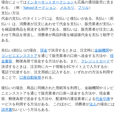
場合によっては
インターネットオークション
も広義の通信販売に含ま
れる。（例：
Yahoo!オークション
、
メルカリ
、
フリル
）
支払い方法
代金の支払いのタイミングには、先払いと後払いがある。
先払い
（前
払い）は、消費者が注文にあわせて代金を支払い、販売業者が支払い
を確認後商品を発送する順序である。
後払い
は、販売業者が注文にあ
わせて商品を発送し、消費者が商品到着を確認後代金を支払う順序で
ある。
先払い(前払い)の場合、
現金
で決済するときは、注文時に
金融機関
や
コンビニエンスストア
を通じて販売業者の口座へ送金する方法や、
現
金書留
、郵便為替で送金する方法がある。また、
クレジットカード
で
決済するときは、注文時にカード情報をECサイト上で入力するか、
電話で伝達するか、注文用紙に記入するか、いずれかの方法を利用す
ることで、
口座自動振替
される。
後払いの場合、商品に同梱された用紙等を利用し、金融機関やコンビ
ニエンスストアを通じて販売業者の口座へ送金する方法や、現金書
留、郵便為替で送金する方法や、配達時の運送業者による
代金引換
サ
ービスを利用する方法がある。 このほかに、消費者が
法人
の場合には
請求書
払いという方法もある。