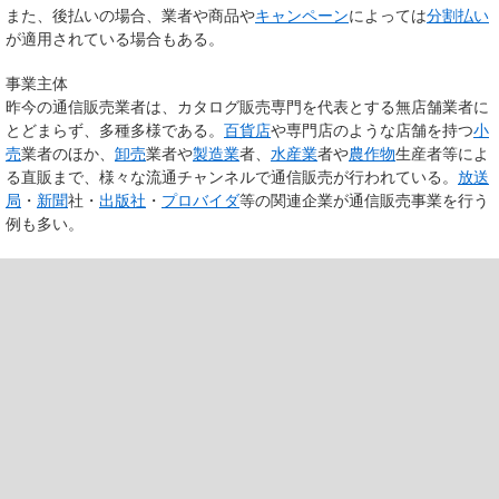
また、後払いの場合、業者や商品や
キャンペーン
によっては
分割払い
が適用されている場合もある。
事業主体
昨今の通信販売業者は、カタログ販売専門を代表とする無店舗業者に
とどまらず、多種多様である。
百貨店
や専門店のような店舗を持つ
小
売
業者のほか、
卸売
業者や
製造業
者、
水産業
者や
農作物
生産者等によ
る直販まで、様々な流通チャンネルで通信販売が行われている。
放送
局
・
新聞
社・
出版社
・
プロバイダ
等の関連企業が通信販売事業を行う
例も多い。