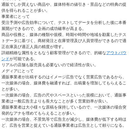
通販でしか買えない商品や、媒体特有の値引き・景品などの特典の提
供を得られることが多い。
事業者にとって
受注予測や広告効率について、テストしてデータを分析した後に本番
展開ができるので、企画の成功確率が高まる。
商品や役務と、媒体の種類や規模、時期や時間や地域を勘案したテス
トデータに基づく、商材発注と在庫管理及び人員管理ができるので適
正在庫及び適正人員の精度が増す。
詳細精緻な属性をともなう顧客管理ができるので、的確な
アウトバウ
ンド
が可能である。
リアルの店舗も販売員も必要ないので経済性が良い。
メディアにとって
通販事業者が出稿するのはイメージ広告でなく営業広告であるから、
一次媒体の場合、媒体費を融通すれば、出稿量を増加してもらえるこ
とが多い。
一次媒体の場合、広告の尺やスペースといった規模において、通販事
業者は一般広告主よりも長大なことが多く営業効率が良い。
通販事業者は大小様々な原稿を保持しているので、一次媒体の場合突
発的なアナを埋めてもらえることが多い。
一次媒体の場合、不景気等で広告主が減少し、媒体費が低下する時ほ
ど、広告を営業と捉えている通販事業者は広告主として頼りになる。