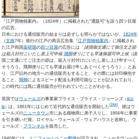
『江戸買物独案内』（1824年）に掲載された"通販可"を謳う四ツ目屋
の広告。
日本における通信販売の始まりは必ずしも明らかではないが、
1824年
（
文政
7年）発行の江戸の商店広告集『
江戸買物独案内
』に掲載され
た江戸両国
薬研堀
の
四ツ目屋
の広告には「
諸国御文通にて御注文之節
は箱入封付ニいたし差上可申候
飛脚
便リにても早速御届可申上候
（諸
国ご文通にてご注文の節は、箱入り封付けにいたし差し上げ申すべく
そうろう。飛脚便りにても早速お届け申しあぐべくそうろう）」とあ
り、江戸以外の地方への通信販売もすること、その際には封印梱包す
ること、
飛脚
によるスピード配送も利用可能なことが記されており、
この時代には既に通信販売が行われていたことがわかる。
英国では
ウェールズ
の事業家
プライス・プライス・ジョーンズ
（
英語
[
3
]
[
4
]
は、1861年にはじめて近代的な通信販売を開始した
。彼はウ
版
）
ェールズの
ニュータウン
市にある織物商に弟子入りし、1856年に事業
を引き継いだ後、ロイヤル・ウェールズ・ウェアハウスと改称し、ウ
ェールズ・
フランネル
を販売した。
1840年には、
ユニフォームペニー郵便
が設立され、ニュータウンへの