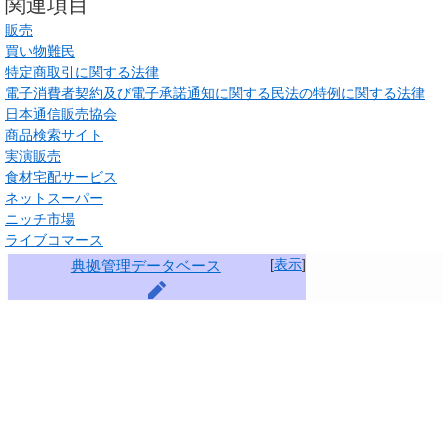
関連項目
販売
買い物難民
特定商取引に関する法律
電子消費者契約及び電子承諾通知に関する民法の特例に関する法律
日本通信販売協会
商品検索サイト
実演販売
食材宅配サービス
ネットスーパー
ニッチ市場
ライブコマース
[
表示
]
典拠管理データベース