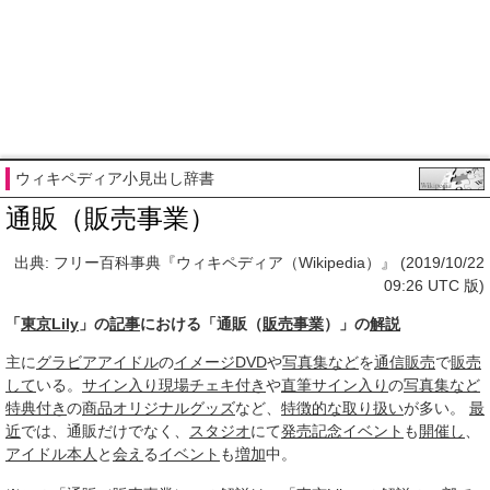
ウィキペディア小見出し辞書
通販（販売事業）
出典: フリー百科事典『ウィキペディア（Wikipedia）』 (2019/10/22
09:26 UTC 版)
「
東京Lily
」の
記事
における「通販（
販売事業
）」の
解説
主に
グラビアアイドル
の
イメージDVD
や
写真集など
を
通信販売
で
販売
して
いる。
サイン
入り
現場
チェキ
付き
や
直筆サイン
入り
の
写真集など
特典
付き
の
商品
オリジナルグッズ
など、
特徴的な
取り扱い
が多い。
最
近
では、通販だけでなく、
スタジオ
にて
発売記念イベント
も
開催し
、
アイドル
本人
と
会え
る
イベント
も
増加
中。