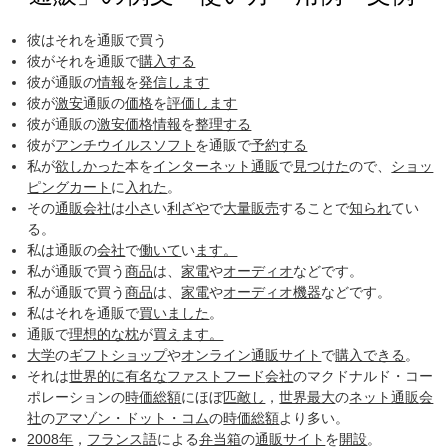
彼はそれを通販で買う
彼がそれを通販で
購入する
彼が通販の
情報
を
発信します
彼が
激安
通販の
価格
を
評価します
彼が通販の
激安
価格
情報
を
整理する
彼が
アンチウイルスソフト
を通販で
予約する
私が
欲しかった
本を
インターネット通販
で
見つけた
ので、
ショッ
ピングカート
に
入れた
。
その
通販会社
は
小さ
い
利ざや
で
大量販売
することで
知られ
てい
る。
私は通販の
会社
で
働いて
い
ます。
私が通販で買う
商品
は、
家電
や
オーディオ
などです。
私が通販で買う
商品
は、
家電
や
オーディオ機器
などです。
私はそれを通販で
買いました
。
通販で
理想的な
枕
が
買え
ます。
大学
の
ギフトショップ
や
オンライン
通販サイト
で
購入できる
。
それは
世界的に
有名な
ファストフード
会社
のマクドナルド・コー
ポレーションの
時価総額
にほぼ
匹敵し
，
世界最大
の
ネット通販
会
社
の
アマゾン・ドット・コム
の
時価総額
より多い。
2008年
，
フランス語
による
弁当箱
の
通販サイト
を
開設
。