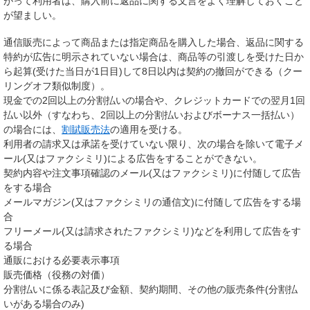
がって利用者は、購入前に返品に関する文言をよく理解しておくこと
が望ましい。
通信販売によって商品または指定商品を購入した場合、返品に関する
特約が広告に明示されていない場合は、商品等の引渡しを受けた日か
ら起算(受けた当日が1日目)して8日以内は契約の撤回ができる（クー
リングオフ類似制度）。
現金での2回以上の分割払いの場合や、クレジットカードでの翌月1回
払い以外（すなわち、2回以上の分割払いおよびボーナス一括払い）
の場合には、
割賦販売法
の適用を受ける。
利用者の請求又は承諾を受けていない限り、次の場合を除いて電子メ
ール(又はファクシミリ)による広告をすることができない。
契約内容や注文事項確認のメール(又はファクシミリ)に付随して広告
をする場合
メールマガジン(又はファクシミリの通信文)に付随して広告をする場
合
フリーメール(又は請求されたファクシミリ)などを利用して広告をす
る場合
通販における必要表示事項
販売価格（役務の対価）
分割払いに係る表記及び金額、契約期間、その他の販売条件(分割払
いがある場合のみ)