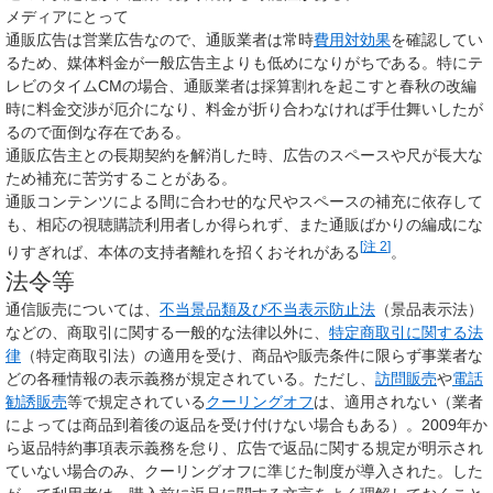
メディアにとって
通販広告は営業広告なので、通販業者は常時
費用対効果
を確認してい
るため、媒体料金が一般広告主よりも低めになりがちである。特にテ
レビのタイムCMの場合、通販業者は採算割れを起こすと春秋の改編
時に料金交渉が厄介になり、料金が折り合わなければ手仕舞いしたが
るので面倒な存在である。
通販広告主との長期契約を解消した時、広告のスペースや尺が長大な
ため補充に苦労することがある。
通販コンテンツによる間に合わせ的な尺やスペースの補充に依存して
も、相応の視聴購読利用者しか得られず、また通販ばかりの編成にな
[
注 2
]
りすぎれば、本体の支持者離れを招くおそれがある
。
法令等
通信販売については、
不当景品類及び不当表示防止法
（景品表示法）
などの、商取引に関する一般的な法律以外に、
特定商取引に関する法
律
（特定商取引法）の適用を受け、商品や販売条件に限らず事業者な
どの各種情報の表示義務が規定されている。ただし、
訪問販売
や
電話
勧誘販売
等で規定されている
クーリングオフ
は、適用されない（業者
によっては商品到着後の返品を受け付けない場合もある）。2009年か
ら返品特約事項表示義務を怠り、広告で返品に関する規定が明示され
ていない場合のみ、クーリングオフに準じた制度が導入された。した