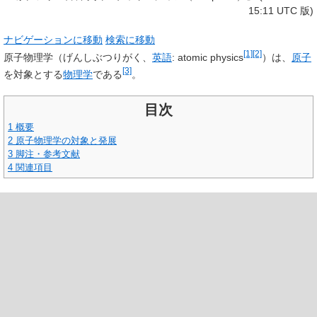
15:11 UTC 版)
ナビゲーションに移動
検索に移動
[1]
[2]
原子物理学
（げんしぶつりがく、
英語
:
atomic physics
）は、
原子
[3]
を対象とする
物理学
である
。
目次
1
概要
2
原子物理学の対象と発展
3
脚注・参考文献
4
関連項目