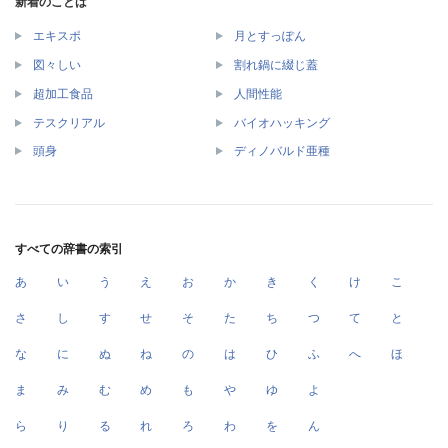
新着のことば
エキスポ
月とすっぽん
図々しい
割れ鍋に綴じ蓋
超加工食品
人間性能
テスクリアル
バイオハッキング
頭身
ディノバルド亜種
すべての辞書の索引
あ
い
う
え
お
か
き
く
け
こ
さ
し
す
せ
そ
た
ち
つ
て
と
な
に
ぬ
ね
の
は
ひ
ふ
へ
ほ
ま
み
む
め
も
や
ゆ
よ
ら
り
る
れ
ろ
わ
を
ん