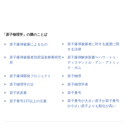
「原子物理学」の隣のことば
原子爆弾被爆者に対する援護に関
原子爆弾被爆によるもの
する法律
原子爆弾被爆者別府温泉療養研究
原子爆弾解体新書〜ハウ・トゥ・
所
ディスマントル・アン・アトミッ
ク・ボム
原子爆弾開発プロジェクト
原子物理
原子物理学の父
原子物理学者
原子状炭素
原子番号
原子番号が大きい原子が原子番号
原子番号137以上の元素
が小さい原子よりも順位が高い