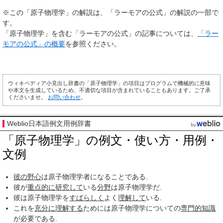
※この「原子物理学」の解説は、「ラーモアの公式」の解説の一部で
す。
「原子物理学」を含む「ラーモアの公式」の記事については、
「ラー
モアの公式」の概要
を参照ください。
ウィキペディア小見出し辞書の「原子物理学」の項目はプログラムで機械的に意味
や本文を生成しているため、不適切な項目が含まれていることもあります。ご了承
くださいませ。
お問い合わせ
。
Weblio日本語例文用例辞書
「原子物理学」の例文・使い方・用例・
文例
彼の
野心
は原子物理学者になることである.
彼が
重点的に
研究して
いる
分野
は原子物理学だ.
彼は原子物理学を
すばらしく
よく
理解して
いる.
これを
充分に
理解する
ためには原子物理学についての
専門的
知識
が必要である.