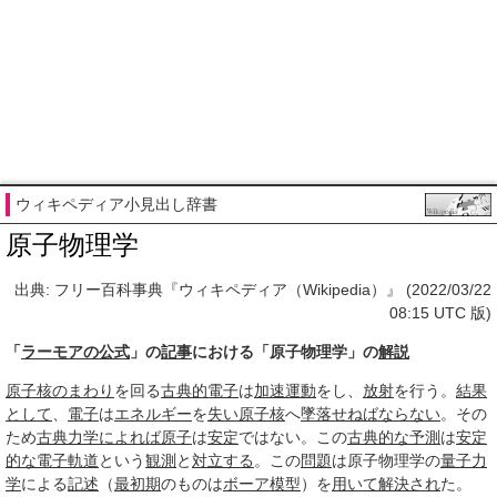
ウィキペディア小見出し辞書
原子物理学
出典: フリー百科事典『ウィキペディア（Wikipedia）』 (2022/03/22
08:15 UTC 版)
「
ラーモアの公式
」の
記事
における「原子物理学」の
解説
原子核
のまわり
を回る
古典的
電子
は
加速運動
をし、
放射
を行う。
結果
として
、
電子
は
エネルギー
を
失い
原子核
へ
墜落
せねばならない
。その
ため
古典力学
によれば
原子
は
安定
ではない。この
古典的な
予測
は
安定
的な
電子軌道
という
観測
と
対立する
。この
問題
は原子物理学の
量子力
学
による
記述
（
最初期
のものは
ボーア模型
）を
用いて
解決され
た。