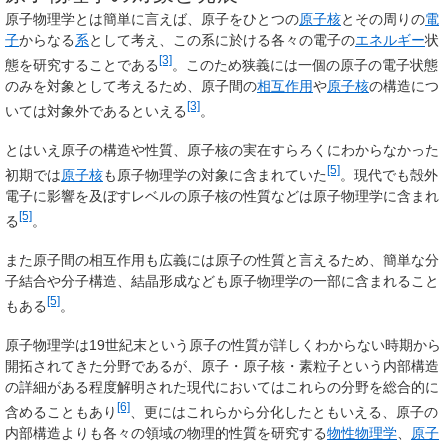
原子物理学とは簡単に言えば、原子をひとつの
原子核
とその周りの
電
子
からなる
系
として考え、この系に於ける各々の電子の
エネルギー
状
[3]
態を研究することである
。このため狭義には一個の原子の電子状態
のみを対象として考えるため、原子間の
相互作用
や
原子核
の構造につ
[3]
いては対象外であるといえる
。
とはいえ原子の構造や性質、原子核の実在すらろくにわからなかった
[5]
初期では
原子核
も原子物理学の対象に含まれていた
。現代でも殻外
電子に影響を及ぼすレベルの原子核の性質などは原子物理学に含まれ
[5]
る
。
また原子間の相互作用も広義には原子の性質と言えるため、簡単な分
子結合や分子構造、結晶形成なども原子物理学の一部に含まれること
[5]
もある
。
原子物理学は19世紀末という原子の性質が詳しくわからない時期から
開拓されてきた分野であるが、原子・原子核・素粒子という内部構造
の詳細がある程度解明された現代においてはこれらの分野を総合的に
[6]
含めることもあり
、更にはこれらから分化したともいえる、原子の
内部構造よりも各々の領域の物理的性質を研究する
物性物理学
、
原子