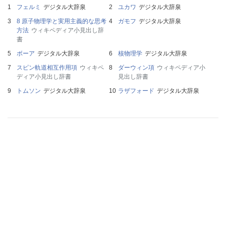
フェルミ
デジタル大辞泉
ユカワ
デジタル大辞泉
8 原子物理学と実用主義的な思考
ガモフ
デジタル大辞泉
方法
ウィキペディア小見出し辞
書
ボーア
デジタル大辞泉
核物理学
デジタル大辞泉
スピン軌道相互作用項
ウィキペ
ダーウィン項
ウィキペディア小
ディア小見出し辞書
見出し辞書
トムソン
デジタル大辞泉
ラザフォード
デジタル大辞泉