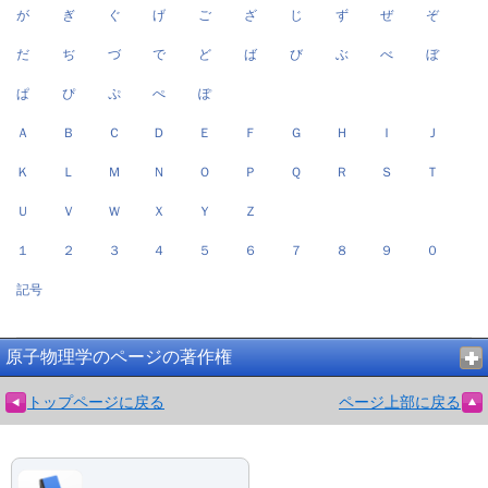
が
ぎ
ぐ
げ
ご
ざ
じ
ず
ぜ
ぞ
だ
ぢ
づ
で
ど
ば
び
ぶ
べ
ぼ
ぱ
ぴ
ぷ
ぺ
ぽ
Ａ
Ｂ
Ｃ
Ｄ
Ｅ
Ｆ
Ｇ
Ｈ
Ｉ
Ｊ
Ｋ
Ｌ
Ｍ
Ｎ
Ｏ
Ｐ
Ｑ
Ｒ
Ｓ
Ｔ
Ｕ
Ｖ
Ｗ
Ｘ
Ｙ
Ｚ
１
２
３
４
５
６
７
８
９
０
記号
原子物理学のページの著作権
トップページに戻る
ページ上部に戻る