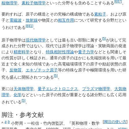
[6]
[7]
核物理学
、
素粒子物理学
といった分野をも含めることすらある
。
要約すれば、原子の構造とその究極の構成物である
素粒子
、および原
子と
電磁波
・
放射線
や物質との
相互作用
について研究する分野だとい
[8]
[1]
うわけである
。
[5]
原子物理学は
現代物理学
としては最も古い部類に属する
が決して完
成された分野ではない。現代では原子物理学は理論・実験両面の発達
により
精密科学
となり、
特殊相対性理論
や
量子力学
などとも関連しそ
の性質が詳しく検証され、通常の原子のほかにも先端技術を用いて最
近まで全く未知の領域であった高電磁場環境下の原子や励起状態の原
子、
反物質
、
エキゾチック原子
等の特殊な原子や極限環境を用いた研
[5]
究も盛んに開拓されつつある
。
更には
天体物理学
、
量子エレクトロニクス
、
プラズマ物理学
、
大気物
理学
、
化学
などといった原子の性質が重要となる諸分野にも広く応用
[5]
されている
。
脚注・参考文献
a
b
[
脚注の使い方
]
^
小野周・一松信・竹内啓監訳、『英和物理・数学