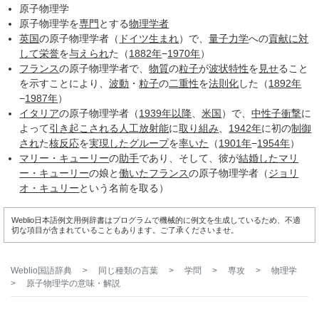
原子物理学
原子物理学を
専門
とする
物理学者
英国
の原子物理学者（
ドイツ
生まれ
）で、
量子力学
への
貢献
に対
して
栄誉
を
与えられ
た（
1882年
−
1970年
）
フランス
の原子物理学者で、
物質
の
粒子
が
波状
特性
を
見せ
ること
を示すことにより、
波動
・
粒子
の
二重性
を
法則化
した（
1892年
−
1987年
）
イタリア
の原子物理学者（
1939年以降
、
米国
）で、
中性子
衝撃
に
よって
引き起こされる
人工放射能
に
取り組み
、
1942年
に初の
制御
され
た
核反応
を
実現した
グループ
を
率いた
（
1901年
−
1954年
）
マリー・キューリー
の
助手
であり、そして、彼が
結婚した
マリ
ー・キューリー
の娘と
働いた
フランス
の原子物理学者（
ジョリ
オ・キュリー
という名前を取る）
Weblio日本語例文用例辞書はプログラムで機械的に例文を生成しているため、不適
切な項目が含まれていることもあります。ご了承くださいませ。
Weblio国語辞典
>
同じ種類の言葉
>
学問
>
専攻
>
物理学
>
原子物理学
の意味・解説