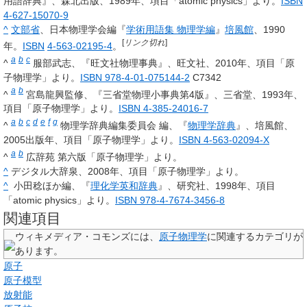
用語辞典』、森北出版、1989年、項目「atomic physics」より。
ISBN
4-627-15070-9
^
文部省
、日本物理学会編『
学術用語集 物理学編
』
培風館
、1990
[
リンク切れ
]
年。
ISBN
4-563-02195-4
。
a
b
c
^
服部武志、『旺文社物理事典』、旺文社、2010年、項目「原
子物理学」より。
ISBN 978-4-01-075144-2
C7342
a
b
^
宮島龍興監修、『三省堂物理小事典第4版』、三省堂、1993年、
項目「原子物理学」より。
ISBN 4-385-24016-7
a
b
c
d
e
f
g
^
物理学辞典編集委員会 編、『
物理学辞典
』、培風館、
2005出版年、項目「原子物理学」より。
ISBN 4-563-02094-X
a
b
^
広辞苑 第六版「原子物理学」より。
^
デジタル大辞泉、2008年、項目「原子物理学」より。
^
小田稔ほか編、『
理化学英和辞典
』、研究社、1998年、項目
「atomic physics」より。
ISBN 978-4-7674-3456-8
関連項目
ウィキメディア・コモンズには、
原子物理学
に関連するカテゴリが
あります。
原子
原子模型
放射能