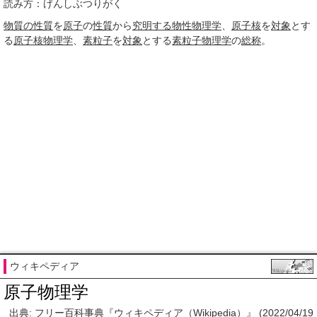
読み方：げんしぶつりがく
物質の性質
を
原子
の
性質
から
究明する
物性物理学
、
原子核
を
対象
とす
る
原子核物理学
、
素粒子
を
対象
とする
素粒子物理学
の
総称
。
ウィキペディア
原子物理学
出典: フリー百科事典『ウィキペディア（Wikipedia）』 (2022/04/19