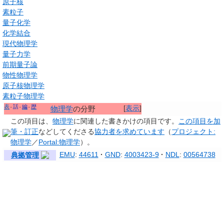
原子核
素粒子
量子化学
化学結合
現代物理学
量子力学
前期量子論
物性物理学
原子核物理学
素粒子物理学
表
話
編
歴
[
表示
]
物理学
の分野
この項目は、
物理学
に関連した
書きかけの項目
です。
この項目を加
筆・訂正
などしてくださる
協力者を求めています
（
プロジェクト:
物理学
／
Portal:物理学
）。
EMU
:
44611
GND
:
4003423-9
NDL
:
00564738
典拠管理