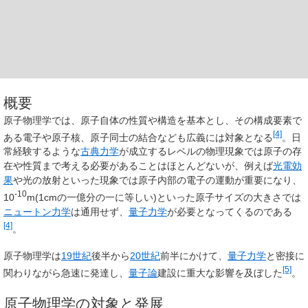
概要
原子物理学では、原子自体の性質や構造を基本とし、その構成要素で
[4]
ある電子や原子核、原子同士の結合なども広義には対象となる
。日
常経験するような
古典力学
が成立するレベルの物理現象では原子の存
在や性質まで考える必要があることはほとんどないが、例えば
光電効
果
や光の放射といった現象では原子内部の電子の運動が重要になり、
-10
10
m(1cmの一億分の一に等しい)といった原子サイズの大きさでは
ニュートン力学
は通用せず、
量子力学
が必要となってくるのである
[4]
。
原子物理学は
19世紀
後半から
20世紀
前半にかけて、
量子力学
と密接に
[5]
関わりながら急速に発達し、
量子論
建設に重大な影響を及ぼした
。
原子物理学の対象と発展