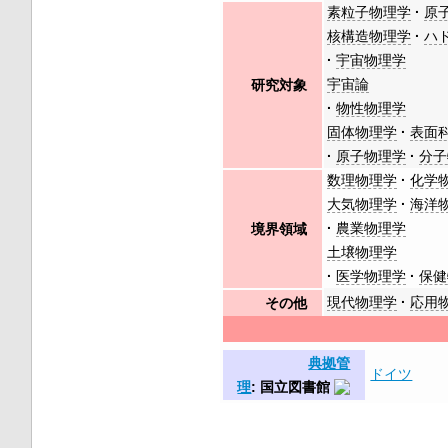
素粒子物理学
原
核構造物理学
ハ
宇宙物理学
宇宙論
研究対象
物性物理学
固体物理学
表面
原子物理学
分子
数理物理学
化学
大気物理学
海洋
農業物理学
境界領域
土壌物理学
医学物理学
保健
現代物理学
応用
その他
典拠管
ドイツ
理
: 国立図書館