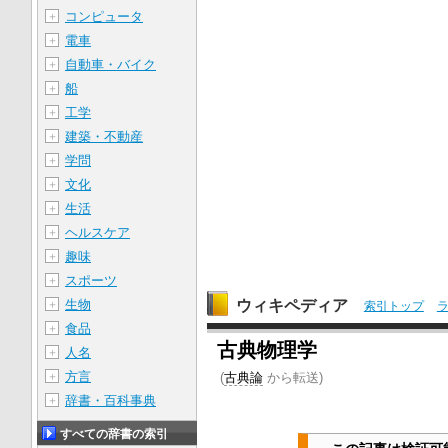
コンピュータ
＋
電車
＋
自動車・バイク
＋
船
＋
工学
＋
建築・不動産
＋
学問
＋
文化
＋
生活
＋
ヘルスケア
＋
趣味
＋
スポーツ
＋
ウィキペディア
生物
＋
索引トップ
食品
＋
古典物理学
人名
＋
方言
＋
(
古典論
から転送)
辞書・百科事典
＋
すべての辞書の索引