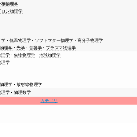
子核物理学
ドロン物理学
科学
低温物理学
ソフトマター物理学
高分子物理学
物理学
光学
音響学
プラズマ物理学
物理学
生物物理学
地球物理学
物理学
物理学
放射線物理学
物理学
物理数学
カテゴリ