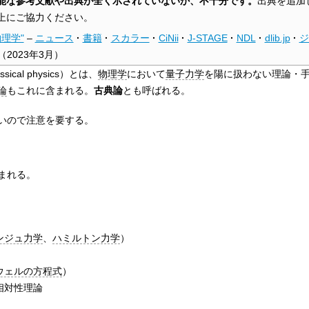
能な参考文献や出典が全く示されていないか、不十分です。
出典を追加
上にご協力ください。
物理学"
–
ニュース
·
書籍
·
スカラー
·
CiNii
·
J-STAGE
·
NDL
·
dlib.jp
·
ジ
（
2023年3月
）
cal physics）とは、
物理学
において
量子力学
を陽に扱わない理論・
論
もこれに含まれる。
古典論
とも呼ばれる。
いので注意を要する。
まれる。
ンジュ力学
、
ハミルトン力学
）
ウェルの方程式
）
相対性理論