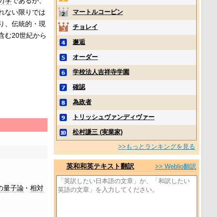
力学
であるが、
れない限りでは
マートルコービン
り、伝統的・現
チョレイ
含む20世紀から
邂逅
オーダー
学校法人吉祥寺学園
確認
為政者
トリッシュヴァンディヴァー
松村謙三 (実業家)
>>もっとランキングを見る
英和和英テキスト翻訳
>> Weblio翻訳
の量子論
相対