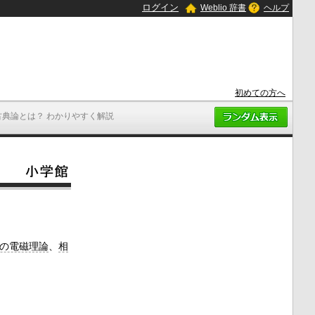
ログイン
Weblio 辞書
ヘルプ
初めての方へ
古典論とは？ わかりやすく解説
の電磁理論
、
相