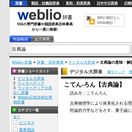
辞書
類語・対義語辞典
英和・和英辞典
日中中日辞典
日韓
無料の翻訳なら
Weblio翻訳！
556の専門辞書や国語辞典百科事典
から一度に検索!
Weblio 辞書
>
辞書・百科事典
>
デジタル大辞泉
>
古典論
の意味・解
辞書ショートカット
デジタル大辞泉
索引トップ
1
デジタル大辞泉
U
2
ウィキペディア
こてん‐ろん【古典論】
n
3
ウィキペディア小見
m
出し辞書
読み方：こてんろん
u
4
Weblio日本語例文用
t
e
例辞書
古典物理学
により
体系化
される
理
対論的力学
などをさす。
量子論
に
カテゴリ一覧
全て
ビジネス
＋
業界用語
＋