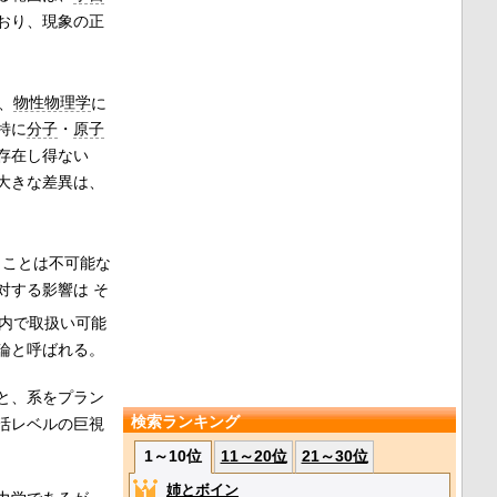
おり、現象の正
、
物性物理学
に
特に
分子
・
原子
存在し得ない
大きな差異は、
くことは不可能な
対する影響は
そ
内で取扱い可能
論と呼ばれる。
と、系をプラン
検索ランキング
活レベルの巨視
1～10位
11～20位
21～30位
姉とボイン