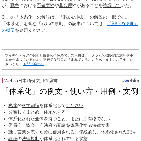
が、
戦争
における
不確実性
や
非合理
性があることを
強調して
いた。
※この「体系化」の解説は、「戦いの原則」の解説の一部です。
「体系化」を含む「戦いの原則」の記事については、
「戦いの原則」
の概要
を参照ください。
ウィキペディア小見出し辞書の「体系化」の項目はプログラムで機械的に意味や本
文を生成しているため、不適切な項目が含まれていることもあります。ご了承くだ
さいませ。
お問い合わせ
。
Weblio日本語例文用例辞書
「体系化」の例文・使い方・用例・文例
私達
の
科学
知識
を体系化して
ください
分類して
まとめ、体系化する
体系化された
全体
を持つこと、または
所有物
でない
委員会
、
協会
、
立法府
の
審議
を体系化する
法律文
書
話し言葉
を表すために
使用される
、
伝統的な
、体系化された
記号
諸種
の
法律規制
が体系化されている状態