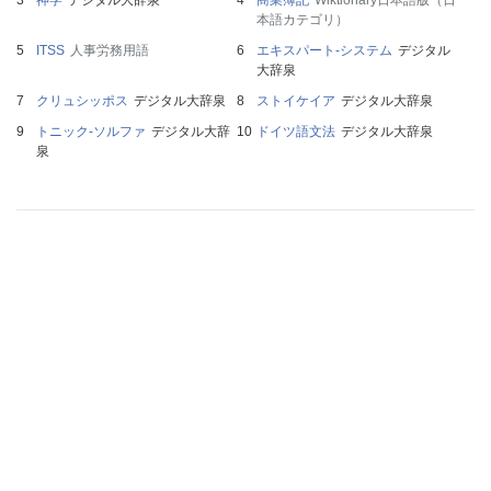
神学
デジタル大辞泉
商業簿記
Wiktionary日本語版（日
本語カテゴリ）
ITSS
人事労務用語
エキスパート‐システム
デジタル
大辞泉
クリュシッポス
デジタル大辞泉
ストイケイア
デジタル大辞泉
トニック‐ソルファ
デジタル大辞
ドイツ語文法
デジタル大辞泉
泉