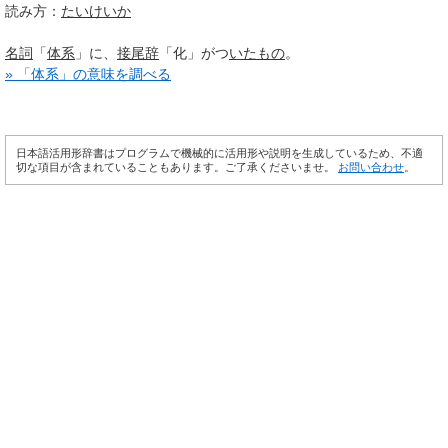
読み方：
たいけいか
名詞
「
体系
」に、
接尾辞
「化」がつ
いたもの
。
» 「体系」の意味を調べる
日本語活用形辞書はプログラムで機械的に活用形や説明を生成しているため、不適
切な項目が含まれていることもあります。ご了承くださいませ。
お問い合わせ
。