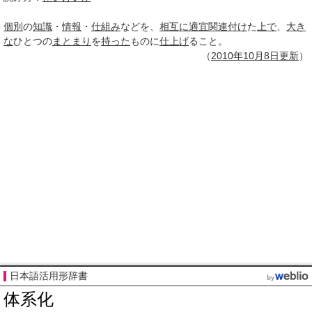
個別
の
知識
・
情報
・
仕組み
などを、
相互に
適宜
関連付け
た
上で
、
大き
な
ひとつの
まとまり
を
持った
ものに
仕上げ
ること。
（
2010年10月
8日
更新
）
日本語活用形辞書
体系化