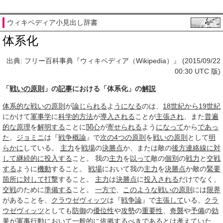
ウィキペディア小見出し辞書
体系化
出典: フリー百科事典『ウィキペディア（Wikipedia）』 (2015/09/22
00:30 UTC 版)
「
戦いの原則
」の
記事
における「体系化」の
解説
体系的な
戦いの原則
が
論じられる
よ
うになる
のは、
18世紀から19世紀
にかけて
軍事学
に
科学的方法
が
導入される
ことが
主張され
、また
普遍
的な
原理
を
解明する
ことに
関心
が
寄せられる
よう
になって
から
であっ
た
。
ジョミニ
は『
戦争概論
』で
次の
4つの原則
を
戦いの原則
として
明
らかに
している。
主力
を
戦場
の
決勝点
か、または敵の
後方連絡線
に対
して
継続的に
投入する
こと。 我の
主力
を
以って
敵の
個別
の
戦力
と
交戦
する
ように
機動
すること。
戦場
において我の
主力
を
決勝点
か敵の
緊要
箇所
に対して
打撃
すること。
主力
は
決勝点
に
投入される
だけでなく、
交戦
のために
準備する
こと。
一方で
、
このような
戦いの原則
には
限界
があることを、
クラウゼヴィッツ
は『
戦争論
』で
主張して
いる。
クラ
ウゼヴィッツ
としても
防御
の
優位性
や
攻勢
の
重要性
、
奇襲
や
予備
の
効
果
が
軍事行動
において
一般的に
依拠する
べきであるとは
考えて
いた