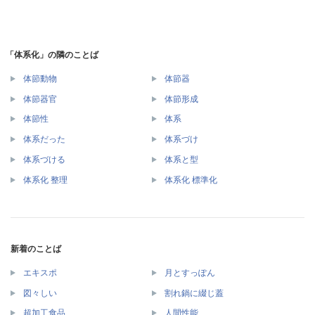
「体系化」の隣のことば
体節動物
体節器
体節器官
体節形成
体節性
体系
体系だった
体系づけ
体系づける
体系と型
体系化 整理
体系化 標準化
新着のことば
エキスポ
月とすっぽん
図々しい
割れ鍋に綴じ蓋
超加工食品
人間性能