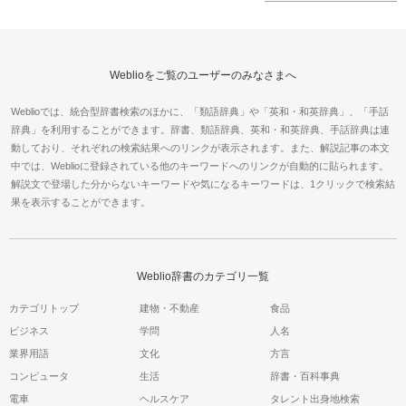
Weblioをご覧のユーザーのみなさまへ
Weblioでは、統合型辞書検索のほかに、「類語辞典」や「英和・和英辞典」、「手話
辞典」を利用することができます。辞書、類語辞典、英和・和英辞典、手話辞典は連
動しており、それぞれの検索結果へのリンクが表示されます。また、解説記事の本文
中では、Weblioに登録されている他のキーワードへのリンクが自動的に貼られます。
解説文で登場した分からないキーワードや気になるキーワードは、1クリックで検索結
果を表示することができます。
Weblio辞書のカテゴリ一覧
カテゴリトップ
建物・不動産
食品
ビジネス
学問
人名
業界用語
文化
方言
コンピュータ
生活
辞書・百科事典
電車
ヘルスケア
タレント出身地検索