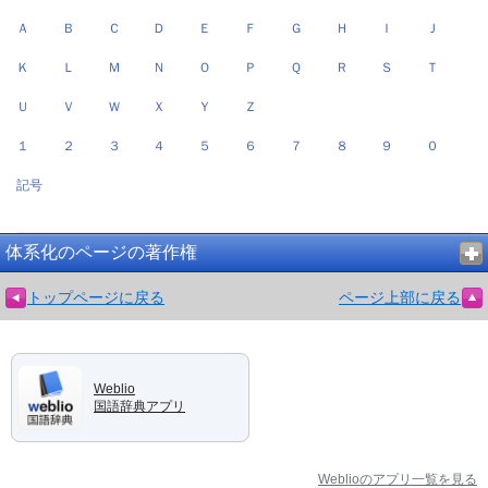
Ａ
Ｂ
Ｃ
Ｄ
Ｅ
Ｆ
Ｇ
Ｈ
Ｉ
Ｊ
Ｋ
Ｌ
Ｍ
Ｎ
Ｏ
Ｐ
Ｑ
Ｒ
Ｓ
Ｔ
Ｕ
Ｖ
Ｗ
Ｘ
Ｙ
Ｚ
１
２
３
４
５
６
７
８
９
０
記号
体系化のページの著作権
トップページに戻る
ページ上部に戻る
Weblio
国語辞典アプリ
Weblioのアプリ一覧を見る