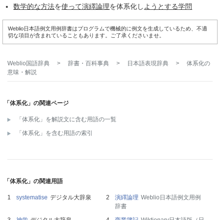
数学的な
方法
を
使って
演繹論理
を体系化し
ようとする
学問
Weblio日本語例文用例辞書はプログラムで機械的に例文を生成しているため、不適
切な項目が含まれていることもあります。ご了承くださいませ。
Weblio国語辞典
>
辞書・百科事典
>
日本語表現辞典
>
体系化
の
意味・解説
「体系化」の関連ページ
「体系化」を解説文に含む用語の一覧
「体系化」を含む用語の索引
「体系化」の関連用語
systematise
デジタル大辞泉
演繹論理
Weblio日本語例文用例
辞書