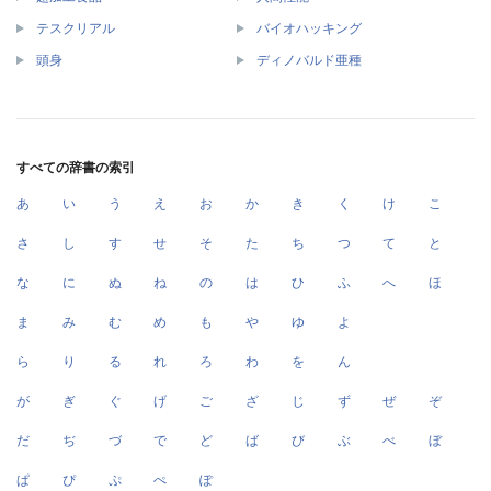
テスクリアル
バイオハッキング
頭身
ディノバルド亜種
すべての辞書の索引
あ
い
う
え
お
か
き
く
け
こ
さ
し
す
せ
そ
た
ち
つ
て
と
な
に
ぬ
ね
の
は
ひ
ふ
へ
ほ
ま
み
む
め
も
や
ゆ
よ
ら
り
る
れ
ろ
わ
を
ん
が
ぎ
ぐ
げ
ご
ざ
じ
ず
ぜ
ぞ
だ
ぢ
づ
で
ど
ば
び
ぶ
べ
ぼ
ぱ
ぴ
ぷ
ぺ
ぽ