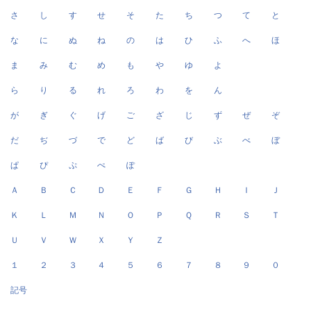
さ
し
す
せ
そ
た
ち
つ
て
と
な
に
ぬ
ね
の
は
ひ
ふ
へ
ほ
ま
み
む
め
も
や
ゆ
よ
ら
り
る
れ
ろ
わ
を
ん
が
ぎ
ぐ
げ
ご
ざ
じ
ず
ぜ
ぞ
だ
ぢ
づ
で
ど
ば
び
ぶ
べ
ぼ
ぱ
ぴ
ぷ
ぺ
ぽ
Ａ
Ｂ
Ｃ
Ｄ
Ｅ
Ｆ
Ｇ
Ｈ
Ｉ
Ｊ
Ｋ
Ｌ
Ｍ
Ｎ
Ｏ
Ｐ
Ｑ
Ｒ
Ｓ
Ｔ
Ｕ
Ｖ
Ｗ
Ｘ
Ｙ
Ｚ
１
２
３
４
５
６
７
８
９
０
記号