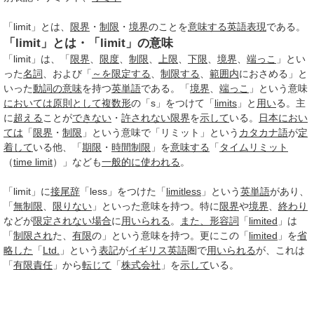
「limit」とは、
限界
・
制限
・
境界
のことを
意味する
英語表現
である。
「limit」とは・「limit」の意味
「limit」は、「
限界
、
限度
、
制限
、
上限
、
下限
、
境界
、
端っこ
」とい
った
名詞
、および「
～を
限定する
、
制限する
、
範囲内
におさめる」と
いった
動詞
の意味
を持つ
英単語
である。「
境界
、
端っこ
」という意味
においては
原則として
複数形
の「s」をつけて「
limits
」と
用い
る。主
に
超える
ことが
できない
・
許されない
限界
を
示して
いる。
日本
におい
ては
「
限界
・
制限
」という意味で「リミット」という
カタカナ語
が
定
着して
いる他、「
期限
・
時間制限
」を
意味する
「
タイムリミット
（
time limit
）」なども
一般的に
使われる
。
「limit」に
接尾辞
「less」をつけた「
limitless
」という
英単語
があり、
「
無制限
、
限りない
」といった意味を持つ。特に
限界
や
境界
、
終わり
などが
限定されない
場合
に
用いられる
。
また、
形容詞
「
limited
」は
「
制限され
た、
有限
の」という意味を持つ。更にこの「
limited
」を
省
略した
「
Ltd.
」という
表記
が
イギリス英語
圏で
用いられる
が、これは
「
有限責任
」から
転じて
「
株式会社
」を
示して
いる。