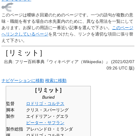
このページは
曖昧さ回避のためのページ
です。一つの語句が複数の意
味・職能を有する場合の水先案内のために、異なる用法を一覧にして
あります。お探しの用語に一番近い記事を選んで下さい。
このページ
へリンクしているページ
を見つけたら、リンクを適切な項目に張り替
えて下さい。
［リミット］
出典: フリー百科事典『ウィキペディア（Wikipedia）』 (2021/02/07
09:26 UTC 版)
ナビゲーションに移動
検索に移動
［リミット］
Buried
監督
ロドリゴ・コルテス
脚本
クリス・スパーリング
製作
エイドリアン・グエラ
ピーター・サフラン
製作総指
アレハンドロ・ミランダ
揮
ロドリゴ・コルテス