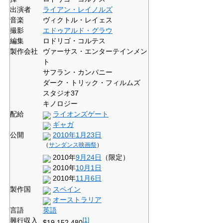
出演者
ライアン・レイノルズ
音楽
ヴィクトル・レイェス
撮影
エドゥアルド・グラウ
編集
ロドリゴ・コルテス
製作会社
ヴァーサス・エンターテインメン
ト
サフラン・カンパニー
ダーク・トリック・フィルムズ
スタジオ37
キノロジー
配給
ライオンズゲート
ギャガ
公開
2010年
1月23日
（
サンダンス映画祭
）
2010年
9月24日
（限定）
2010年
10月1日
2010年
11月6日
製作国
スペイン
オーストラリア
言語
英語
興行収入
[1]
$19,152,480