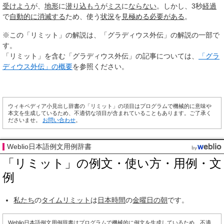
受けよう
が、
地形
に
潜り
込もう
が
ミス
に
ならない
。しかし、3秒
経過
で
自動的に
消滅する
ため、使う
状況
を
見極める
必要がある
。
※この「リミット」の解説は、「グラディウス外伝」の解説の一部で
す。
「リミット」を含む「グラディウス外伝」の記事については、
「グラ
ディウス外伝」の概要
を参照ください。
ウィキペディア小見出し辞書の「リミット」の項目はプログラムで機械的に意味や
本文を生成しているため、不適切な項目が含まれていることもあります。ご了承く
ださいませ。
お問い合わせ
。
Weblio日本語例文用例辞書
「リミット」の例文・使い方・用例・文
例
私たち
の
タイムリミット
は
日本時間
の
金曜日の朝
です。
Weblio日本語例文用例辞書はプログラムで機械的に例文を生成しているため、不適