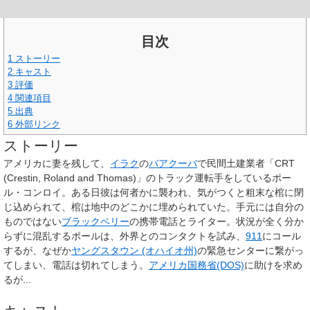
目次
1
ストーリー
2
キャスト
3
評価
4
関連項目
5
出典
6
外部リンク
ストーリー
アメリカに妻を残して、
イラク
の
バアクーバ
で民間土建業者「CRT
(Crestin, Roland and Thomas)」のトラック運転手をしているポー
ル・コンロイ。ある日彼は何者かに襲われ、気がつくと粗末な棺に閉
じ込められて、棺は地中のどこかに埋められていた。手元には自分の
ものではない
ブラックベリー
の携帯電話とライター。状況が全く分か
らずに混乱するポールは、外界とのコンタクトを試み、
911
にコール
するが、なぜか
ヤングスタウン (オハイオ州)
の緊急センターに繋がっ
てしまい、電話は切れてしまう。
アメリカ国務省(DOS)
に助けを求め
るが...