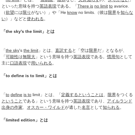
といった意味を持つ
英語表現
である。「
There is
no limit
to
avarice.
（
欲望
には
限り
がない）」や「He
know
no limits.（彼は
限界
を
知らな
い
）」などと
使われる
。
「the sky's the limit」とは
「
the sky
's
the limit
」とは、
直訳する
と「空は
限界
だ」となるが、
「
可能性
は
無限大
」という意味を持つ
英語表現
である。
慣用句
として
主に
口語表現
で
用いられる
。
「to define is to limit」とは
「
to
define
is to
limit」とは、「
定義する
ということは
、
限界
をつくる
ということ
である」という意味を持つ
英語表現
であり、
アイルランド
出身の作家
、
オスカー・ワイルド
が遺した
名言
として
知られる
。
「limited edition」とは