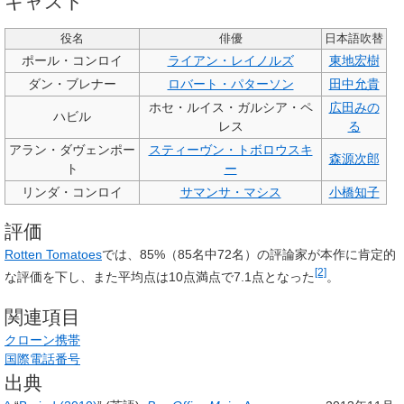
キャスト
役名
俳優
日本語吹替
ポール・コンロイ
ライアン・レイノルズ
東地宏樹
ダン・ブレナー
ロバート・パターソン
田中允貴
ホセ・ルイス・ガルシア・ペ
広田みの
ハビル
レス
る
アラン・ダヴェンポー
スティーヴン・トボロウスキ
森源次郎
ト
ー
リンダ・コンロイ
サマンサ・マシス
小橋知子
評価
Rotten Tomatoes
では、85%（85名中72名）の評論家が本作に肯定的
[2]
な評価を下し、また平均点は10点満点で7.1点となった
。
関連項目
クローン携帯
国際電話番号
出典