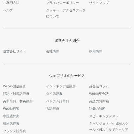
ご利用方法
プライバシーポリシー
サイトマップ
ヘルプ
クッキー・アクセスデータ
について
運営会社の紹介
運営会社サイト
会社情報
採用情報
ウェブリオのサービス
Weblio国語辞典
インドネシア語辞典
英会話コラム
類語・対義語辞典
タイ語辞典
Weblio英会話
英和辞典・和英辞典
ベトナム語辞典
英語の質問箱
Weblio翻訳
古語辞典
語彙力診断
中国語辞典
スピーキングテスト
韓国語辞典
キャリジェネ～生成AIスク
ール・AIスキルでキャリア
フランス語辞典