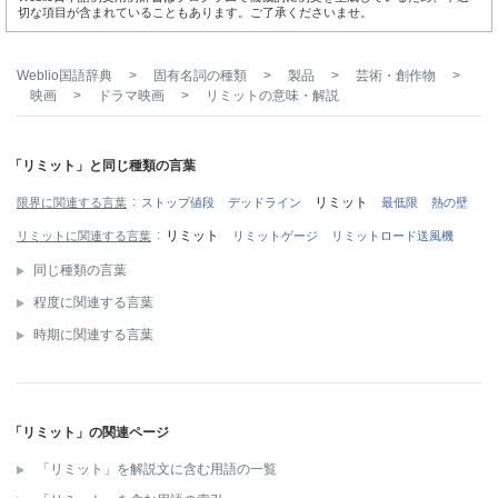
切な項目が含まれていることもあります。ご了承くださいませ。
Weblio国語辞典
>
固有名詞の種類
>
製品
>
芸術・創作物
>
映画
>
ドラマ映画
>
リミット
の意味・解説
「リミット」と同じ種類の言葉
リミット
限界に関連する言葉
ストップ値段
デッドライン
最低限
熱の壁
リミット
リミットに関連する言葉
リミットゲージ
リミットロード送風機
同じ種類の言葉
程度に関連する言葉
時期に関連する言葉
「リミット」の関連ページ
「リミット」を解説文に含む用語の一覧