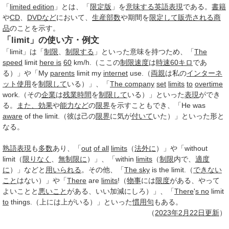
「
limited edition
」とは、「
限定版
」を
意味する
英語表現
である。
書籍
や
CD
、
DVDなど
において、
生産
部数
や期間を
限定して
販売される
商
品
のことを示す。
「limit」の使い方・例文
「limit」は「
制限
、
制限する
」といった意味を持つため、「
The
speed
limit
here is
60
km/h.（ここの
制限速度
は
時速
60
キロ
であ
る）」や「My
parents
limit my
internet
use.（
両親
は私の
インターネ
ット
使用
を
制限して
いる）」、「
The company
set
limits
to
overtime
work.（その
企業
は
残業時間
を
制限して
いる）」といった
表現
ができ
る。
また、
効果
や
能力など
の
限界
を示すこともでき、「He was
aware
of the limit.（彼は己の
限界
に気が
付いて
いた）」といった形と
なる。
熟語
表現
も
多数
あり、「
out
of all
limits
（
法外に
）」や「without
limit（
限りなく
、
無制限に
）」、「within
limits
（
制限
内で、
適度
に
）」などと
用いられる
。その他、「
The sky
is the limit.（
できない
こと
はない）」や「
There
are
limits
!（
物事
には
限度
がある、やって
よいことと
悪いこと
がある、いい加減にしろ）」、「
There
'
s no
limit
to
things.（上には上がいる）」といった
慣用句
もある。
（
2023年
2月22日
更新
）