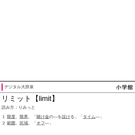
デジタル大辞泉
リミット【limit】
読み方：りみっと
１
限度
。
限界
。「
賭け金
の―を
設け
る」「
タイム
―」
２
範囲
。
区域
。「
オフ
―」