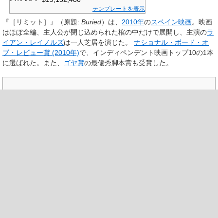
テンプレートを表示
『
［リミット］
』（原題:
Buried
）は、
2010年
の
スペイン映画
。映画
はほぼ全編、主人公が閉じ込められた棺の中だけで展開し、主演の
ラ
イアン・レイノルズ
は一人芝居を演じた。
ナショナル・ボード・オ
ブ・レビュー賞 (2010年)
で、インディペンデント映画トップ10の1本
に選ばれた。また、
ゴヤ賞
の最優秀脚本賞も受賞した。