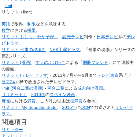
limit
リミット
（limit）
英語
で限界、
制限
などを意味する。
数学
における
極限
。
リミット もしも、わが子が…
-
読売テレビ
制作・
日本テレビ
系の
テレ
ビドラマ
。
リミット-刑事の現場2-
-
NHK
土曜ドラマ
。『刑事の現場』シリーズの
第2シリーズ。
リミット (漫画)
-
すえのぶけいこ
による『
別冊フレンド
』にて連載中
の漫画。
リミット (テレビドラマ)
- 2013年7月から9月まで
テレビ東京
系『
ド
ラマ24
』枠で放送されたテレビドラマ。
limit (河合二葉の漫画)
-
河合二葉
による
成人向け漫画
。
［リミット］
-
2010年
の
スペイン映画
。
麻雀
における
満貫
。こう呼ぶ理由は
役満貫
を参照。
リミット -My Beautiful Bride-
-
2015年
に
OCN
で放送された
テレビド
ラマ
。
関連項目
リミッター
アンリミテッド