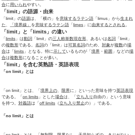
合
に
用いられ
やすい。
「limit」の語源・由来
「limit」の
語源
は、「横の」を
意味する
ラテン語
「limus」から
生まれ
た
、
「境界線」
を
意味する
ラテン語
「
limes
」に
由来する
とされる
。
「limit」と「limits」の違い
「
limits
」は
動詞
「limit」の
三人称単数現在形
、あるいは
名詞
「limit」
の
複数形
である。
名詞
の「limit」は
可算名詞
のため、
対象
が
複数
の
場
合
は「
limits
」となる。特に
示して
いるものが「
境界
・
範囲
」などの
場
合
は
複数形
になることが多い。
「limit」を含む英熟語・英語表現
「on limit」とは
「on limit」とは、「
境界
上の
、
限界
に」といった意味を持つ
英語表現
である。「
on limits
」とした
場合
は、「
立ち入り
自由の」という意味
を持つ。
対義語
は「
off limits
（
立ち入り禁止
の）」である。
「no limit」とは
「
no limit
」とは、「
無制限
、
限界
なし、
天井知らず
の、
きりがない
」