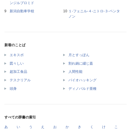
ンジルブロミド
新潟自動車学校
１‐フェニル‐４‐ニトロ‐３‐ペンタ
ノン
新着のことば
エキスポ
月とすっぽん
図々しい
割れ鍋に綴じ蓋
超加工食品
人間性能
テスクリアル
バイオハッキング
頭身
ディノバルド亜種
すべての辞書の索引
あ
い
う
え
お
か
き
く
け
こ