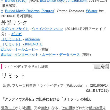
^
“
Buried (2010)
” (英語).
Box Office Mojo
.
Amazon.com
.
2013年11月
15日
閲覧。
^
“
Buried Movie Reviews, Pictures
”.
Rotten Tomatoes
.
Flixster
, Inc.
.
2010年10月2日
閲覧。
外部リンク
公式ウェブサイト
-
ウェイバックマシン
（2014年4月2日アーカイブ
分） -
ギャガ
［リミット］
-
allcinema
［リミット］
-
KINENOTE
Buried
-
オールムービー
（英語）
Buried
-
インターネット・ムービー・データベース
（英語）
ウィキペディア小見出し辞書
リミット
出典: フリー百科事典『ウィキペディア（Wikipedia）』 (2018/09/14
08:15 UTC 版)
「
グラディウス外伝
」の
記事
における「リミット」の
解説
装備して
から3
秒間
、完全
無敵
になる。
その間
はどれだけ
敵の攻撃
を