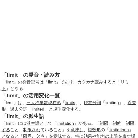
「limit」の発音・読み方
「limit」の
発音記号
は「limit」であり、
カタカナ
読み
すると「
リミ
ト
」となる。
「limit」の活用変化一覧
「limit」は、
三人称単数現在形
「
limits
」、
現在分詞
「limiting」、
過去
形
・
過去分詞
「
limited
」と
規則変化
する。
「limit」の派生語
「limit」には
派生語
として「
limitation
」がある。「
制限
、
制約
、
制限
する
こと、
制限され
ていること」を
意味し
、
複数形
の「
limitations
」
となると
「
限界
、
欠点
」を
意味する
。特に
効果
や
能力
の上
限を表す
場