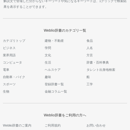
解説文で登場した分からないキーワードや気になるキーワードは、1クリックで検索結
果を表示することができます。
Weblio辞書のカテゴリ一覧
カテゴリトップ
建物・不動産
食品
ビジネス
学問
人名
業界用語
文化
方言
コンピュータ
生活
辞書・百科事典
電車
ヘルスケア
タレント出身地検索
自動車・バイク
趣味
船
スポーツ
登録辞書一覧
工学
生物
金融コラム一覧
Weblio辞書をご利用の方へ
Weblio辞書のご案内
ご利用規約
お問い合わせ