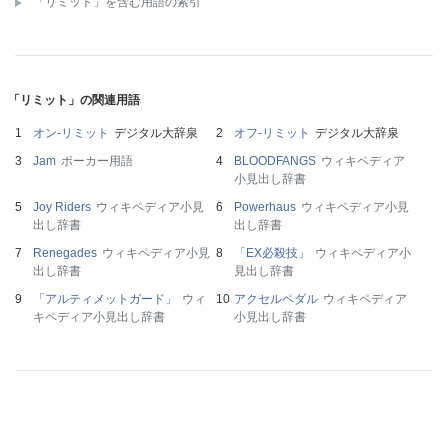
「リミット」を含む用語の索引
「リミット」の関連用語
オン‐リミット
デジタル大辞泉
オフ‐リミット
デジタル大辞泉
Jam
ポーカー用語
BLOODFANGS
ウィキペディア
小見出し辞書
Joy Riders
ウィキペディア小見
Powerhaus
ウィキペディア小見
出し辞書
出し辞書
Renegades
ウィキペディア小見
「EX必殺技」
ウィキペディア小
出し辞書
見出し辞書
「アルティメットガード」
ウィ
アクセルペダル
ウィキペディア
キペディア小見出し辞書
小見出し辞書