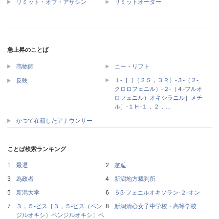
リミット・オブ・アサシン
リミットオーダー
急上昇のことば
高物師
ニー・リフト
１‐［［（２Ｓ，３Ｒ）‐３‐（２‐
反映
クロロフェニル）‐２‐（４‐フルオ
ロフェニル）オキシラニル］メチ
ル］‐１Ｈ‐１，２，…
かつて在籍したアナウンサー
ことば検索ランキング
最遅
邂逅
為政者
新潟地方裁判所
新潟大学
５β‐フェニルオキソラン‐２‐オン
３，５‐ビス［３，５‐ビス（ベン
新潟清心女子中学校・高等学校
ジルオキシ）ベンジルオキシ］ベ