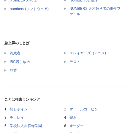
NUMBERS No:Z
NUMBERSと数学
NUMBERS 天才数学者の事件フ
numbers (ソフトウェア)
ァイル
急上昇のことば
為政者
スレイヤーズ_(アニメ)
IBC岩手放送
テスト
黙祷
ことば検索ランキング
姉とボイン
マートルコービン
チョレイ
邂逅
学校法人吉祥寺学園
オーダー