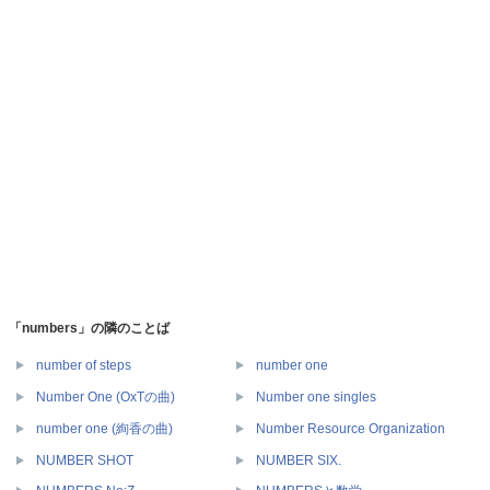
「numbers」の隣のことば
number of steps
number one
Number One (OxTの曲)
Number one singles
number one (絢香の曲)
Number Resource Organization
NUMBER SHOT
NUMBER SIX.