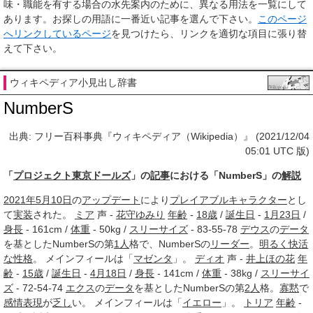
味・職能を有する場合の水先案内のために、異なる用法を一覧にして
あります。お探しの用語に一番近い記事を選んで下さい。
このページ
へリンクしているページ
を見つけたら、リンクを適切な項目に張り替
えて下さい。
ウィキペディア小見出し辞書
NumberS
出典: フリー百科事典『ウィキペディア（Wikipedia）』 (2021/12/04
05:01 UTC 版)
「
プロジェクト東京ドールズ
」の
記事
における「NumberS」の
解説
2021年5月
10日
の
アップデート
により
プレイアブルキャラクター
とし
て
実装
された。
ミア
声 -
花守ゆみり
年齢
-
18歳
/
誕生日
-
1月23日
/
身長
- 161cm /
体重
- 50kg /
スリーサイズ
- 83-55-78
デウス
の
データ
を基としたNumberSの第
1人
格で、NumberSの
リーダー
。
明るく
快活
な
性格
。 メインフィールは「
マゼンタ
」。
ディオ
声 -
井上ほの花
年
齢
-
15歳
/
誕生日
-
4月18日
/
身長
- 141cm /
体重
- 38kg /
スリーサイ
ズ
- 72-54-74
エクス
の
データ
を基としたNumberSの第
2人
格。
寡黙
で
感情
表現
が
乏し
い。 メインフィールは「
イエロー
」。
トリア
年齢
-