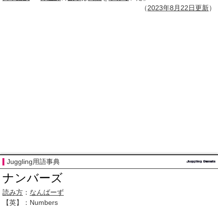
（
2023年
8月22日
更新
）
Juggling用語事典
ナンバーズ
読み方
：
なんばーず
【英】：Numbers