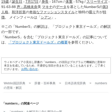
19歳
/
誕生日
-
7月17日
/
身長
- 167cm /
体重
- 57kg /
スリーサイズ
-
91-63-88
声 - 高
橋
未奈
美
マキナ
の
データ
を基としたNumberSの
第3
人格
。
和洋折衷
の
奇抜な
ファッションスタイル
と独特の
喋り
方が
特
徴
。 メインフィールは「
シアン
」。
※この「NumberS」の解説は、「プロジェクト東京ドールズ」の解説
の一部です。
「NumberS」を含む「プロジェクト東京ドールズ」の記事について
は、
「プロジェクト東京ドールズ」の概要
を参照ください。
ウィキペディア小見出し辞書の「numbers」の項目はプログラムで機械的に意味や
本文を生成しているため、不適切な項目が含まれていることもあります。ご了承く
ださいませ。
お問い合わせ
。
Weblio国語辞典
>
辞書・百科事典
>
日本語表現辞典
>
numbers
の意味・解説
「numbers」の関連ページ
「numbers」を解説文に含む用語の一覧