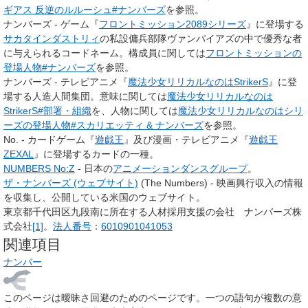
ギアス 反逆のルルーシュ#ナンバーズ
を参照。
ナンバーズ - ゲーム『
フロントミッション2089シリーズ
』に登場する
サカタインダストリィ
の私設傭兵部隊
ヴァンパイアズ
の中で優秀な者
に与えられるコードネーム。構成員に関しては
フロントミッションの
登場人物#ナンバーズ
を参照。
ナンバーズ - テレビアニメ『
魔法少女リリカルなのはStrikerS
』に登
場する人造人間集団。意味に関しては
魔法少女リリカルなのは
StrikerS#部署・組織
を、人物に関しては
魔法少女リリカルなのはシリ
ーズの登場人物#スカリエッティ & ナンバーズ
を参照。
No. - カードゲーム『
遊戯王
』及び漫画・テレビアニメ『
遊戯王
ZEXAL
』に登場するカードの一種。
NUMBERS No:Z
- 日本の
アニメーションダンス
グループ
。
ザ・ナンバーズ (ウェブサイト)
(The Numbers) - 映画興行収入の情報
を収集し、公開している米国のウェブサイト。
東京都千代田区九段南に所在する人材採用支援の会社 ナンバーズ株
式会社
[1]
。
法人番号
：
6010901041053
関連項目
ナンバー
このページは
曖昧さ回避のためのページ
です。一つの語句が複数の意