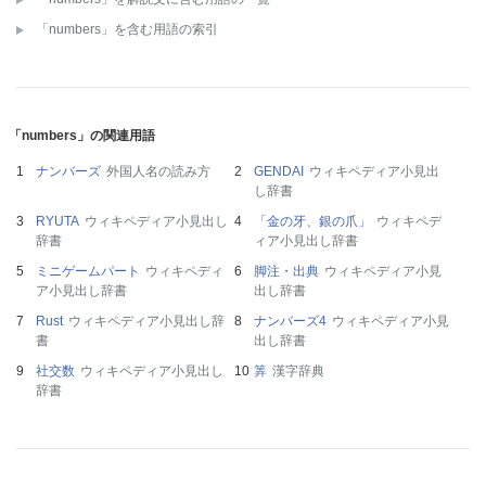
「numbers」を含む用語の索引
「numbers」の関連用語
ナンバーズ
外国人名の読み方
GENDAI
ウィキペディア小見出
し辞書
RYUTA
ウィキペディア小見出し
「金の牙、銀の爪」
ウィキペデ
辞書
ィア小見出し辞書
ミニゲームパート
ウィキペディ
脚注・出典
ウィキペディア小見
ア小見出し辞書
出し辞書
Rust
ウィキペディア小見出し辞
ナンバーズ4
ウィキペディア小見
書
出し辞書
社交数
ウィキペディア小見出し
筭
漢字辞典
辞書