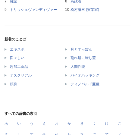
確認
為政者
トリッシュヴァンディヴァー
松村謙三 (実業家)
新着のことば
エキスポ
月とすっぽん
図々しい
割れ鍋に綴じ蓋
超加工食品
人間性能
テスクリアル
バイオハッキング
頭身
ディノバルド亜種
すべての辞書の索引
あ
い
う
え
お
か
き
く
け
こ
さ
し
す
せ
そ
た
ち
つ
て
と