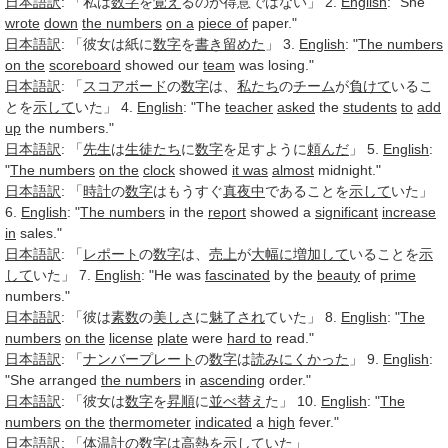
日本語訳
: 「私は
数字
を
覚え
るのが得意ではない」 2.
English
: "She
wrote
down
the numbers
on a
piece of
paper."
日本語訳
: 「彼女は紙に
数字
を
書き留めた
」 3.
English
: "
The numbers
on the
scoreboard
showed our
team
was losing."
日本語訳
: 「
スコアボード
の
数字
は、
私たち
の
チーム
が
負けて
いるこ
とを
示して
いた」 4.
English
: "The
teacher
asked
the
students
to
add
up
the numbers."
日本語訳
: 「
先生
は
生徒たち
に
数字
を足すように
頼んだ
」 5.
English
:
"
The numbers
on the
clock
showed
it was
almost
midnight."
日本語訳
: 「
時計
の
数字
はもうすぐ
真夜中
であることを
示して
いた」
6.
English
: "
The numbers
in the
report
showed a
significant
increase
in
sales."
日本語訳
: 「
レポート
の
数字
は、
売上
が
大幅に
増加して
いることを
示
して
いた」 7.
English
: "He was
fascinated
by the
beauty
of
prime
numbers."
日本語訳
: 「彼は
素数
の
美しさ
に
魅了され
ていた」 8.
English
: "
The
numbers
on the
license
plate
were
hard to
read."
日本語訳
: 「
ナンバープレート
の
数字
は
読み
にくかった
」 9.
English
:
"She arranged
the numbers
in
ascending
order."
日本語訳
: 「彼女は
数字
を
昇順
に
並べ替え
た」 10.
English
: "
The
numbers
on the
thermometer
indicated
a
high
fever."
日本語訳
: 「
体温計
の
数字
は
高熱
を
示して
いた」