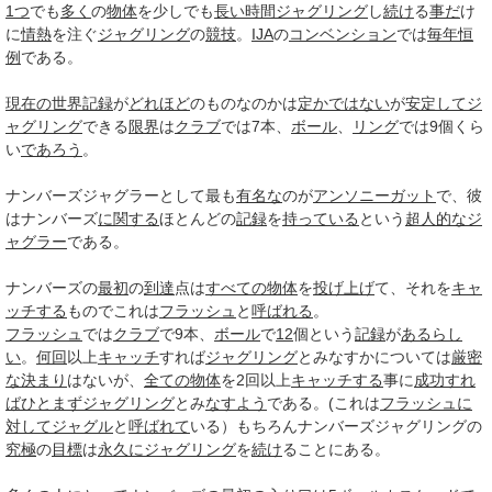
1つ
でも
多く
の
物体
を少しでも
長い
時間
ジャグリング
し
続け
る
事だ
け
に
情熱
を注ぐ
ジャグリング
の
競技
。
IJA
の
コンベンション
では
毎年恒
例
である。
現在の
世界記録
が
どれほど
のものなのかは
定かではない
が
安定して
ジ
ャグリング
できる
限界
は
クラブ
では7本、
ボール
、
リング
では9個くら
い
であろう
。
ナンバーズジャグラーとして最も
有名な
のが
アンソニーガット
で、彼
はナンバーズ
に関する
ほとんどの
記録
を
持っている
という
超人的な
ジ
ャグラー
である。
ナンバーズの
最初
の
到達
点は
すべての
物体
を
投げ上げ
て、それを
キャ
ッチする
ものでこれは
フラッシュ
と
呼ばれる
。
フラッシュ
では
クラブ
で9本、
ボール
で
12
個という
記録
が
あるらし
い
。
何回
以上
キャッチ
すれば
ジャグリング
とみなすかについては
厳密
な
決まり
はないが、
全ての
物体
を2回以上
キャッチする
事に
成功すれ
ば
ひとまず
ジャグリング
とみ
なすよう
である。(これは
フラッシュ
に
対して
ジャグル
と
呼ばれて
いる）もちろんナンバーズジャグリングの
究極
の
目標
は
永久に
ジャグリング
を
続け
ることにある。