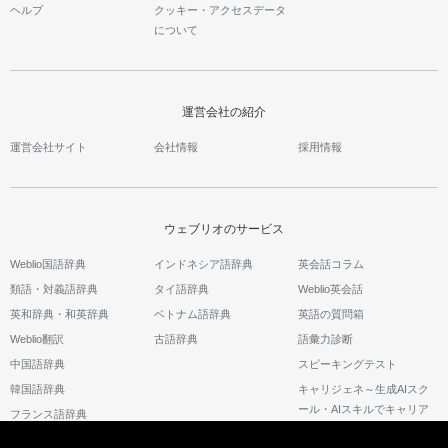
ヘルプ
クッキー・アクセスデータ
について
運営会社の紹介
運営会社サイト
会社情報
採用情報
ウェブリオのサービス
Weblio国語辞典
インドネシア語辞典
英会話コラム
類語・対義語辞典
タイ語辞典
Weblio英会話
英和辞典・和英辞典
ベトナム語辞典
英語の質問箱
Weblio翻訳
古語辞典
語彙力診断
中国語辞典
スピーキングテスト
韓国語辞典
キャリジェネ～生成AIスク
ール・AIスキルでキャリア
フランス語辞典
アップ～