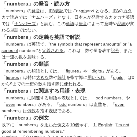
「numbers」の発音・読み方
「numbers」の
発音
は、
IPA
表記
では /ˈnʌ
mb
ərz/ となる。
IPA
の
カタ
カナ
読みで
は「
ナムバーズ
」となり、
日本人
が
発音する
カタカナ英語
では「
ナンバーズ
」と読む。この
単語
は
発音
によって意味や
品詞
が変
わる
単語
ではない。
「numbers」の定義を英語で解説
「numbers」は英語で、"the symbols that
represent
amounts" or "
a
series of
numbers"と
定義される
。これは、数や量を表す
記号
、また
は
一連の
数を
意味する
。
「numbers」の類語
「numbers」の
類語
としては、「
figures
」や「
digits
」がある。
「
figures
」は特に
大きな
数や
統計
を指す際に
用いられ
、「
digits
」は0
から9までの
一桁
の数を指す際に
使われる
。
「numbers」に関連する用語・表現
「numbers」に
関連する用語
や
表現として
は、「
odd
numbers」や
「
even
numbers」がある。「
odd
numbers」は
奇数
を、「
even
numbers」は
偶数
を指す
表現
である。
「numbers」の例文
以下に「numbers」を
用いた
例文
を
10
個示す。
1.
English
: "
I'm not
good at
remembering
numbers."