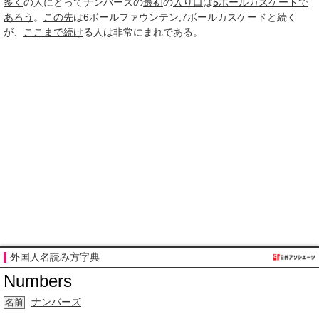
多く
の人にとってナンバーズの
最初
の
入り口
は
5ボールカスケード
で
あろう
。
この先
は6ボールファウンテン,7ボールカスケードと続く
が、
ここまで
続け
る人は非常にまれである。
外国人名読み方字典
Numbers
ナンバーズ
名前