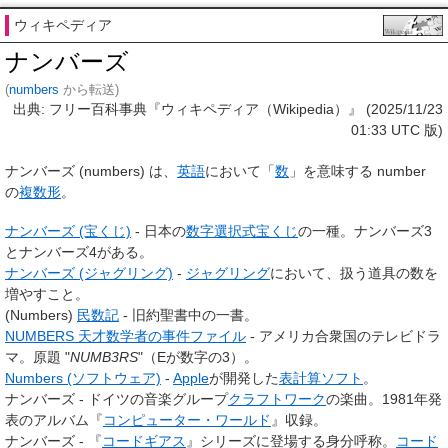
ウィキペディア
ナンバーズ
(
numbers
から転送)
出典: フリー百科事典『ウィキペディア（Wikipedia）』 (2025/11/23
01:33 UTC 版)
ナンバーズ
(numbers) は、
英語
において「
数
」を意味する number
の
複数形
。
ナンバーズ (宝くじ)
- 日本の
数字選択式宝くじ
の一種。ナンバーズ3
とナンバーズ4がある。
ナンバーズ (ジャグリング)
-
ジャグリング
において、扱う道具の数を
増やすこと。
(Numbers)
民数記
- 旧約聖書中の一書。
NUMBERS 天才数学者の事件ファイル
- アメリカ合衆国のテレビドラ
マ。原題 "
NUMB3RS
"（Eが数字の3）。
Numbers (ソフトウェア)
-
Apple
が開発した
表計算ソフト
。
ナンバーズ - ドイツの音楽グループ
クラフトワーク
の楽曲。1981年発
表のアルバム『
コンピューター・ワールド
』収録。
ナンバーズ - 『
コードギアス
』シリーズに登場する身分呼称。
コード