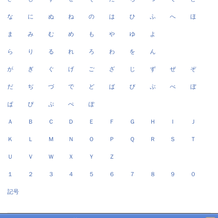
な
に
ぬ
ね
の
は
ひ
ふ
へ
ほ
ま
み
む
め
も
や
ゆ
よ
ら
り
る
れ
ろ
わ
を
ん
が
ぎ
ぐ
げ
ご
ざ
じ
ず
ぜ
ぞ
だ
ぢ
づ
で
ど
ば
び
ぶ
べ
ぼ
ぱ
ぴ
ぷ
ぺ
ぽ
Ａ
Ｂ
Ｃ
Ｄ
Ｅ
Ｆ
Ｇ
Ｈ
Ｉ
Ｊ
Ｋ
Ｌ
Ｍ
Ｎ
Ｏ
Ｐ
Ｑ
Ｒ
Ｓ
Ｔ
Ｕ
Ｖ
Ｗ
Ｘ
Ｙ
Ｚ
１
２
３
４
５
６
７
８
９
０
記号