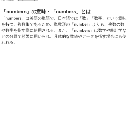
「numbers」の意味・「numbers」とは
「numbers」は英語の
単語
で、
日本語
では「数」「
数字
」という意味
を持つ。
複数形
であるため、
単数形
の「
number
」よりも、
複数
の数
や
数字
を指す際に
使用される
。
また、
「numbers」は
数学
や
統計学
な
どの
分野
で
頻繁に
用いられ
、
具体的な数値
や
データ
を指す
場合
にも
使
われる
。