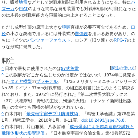
り、吸着
地雷
などとして対戦車戦闘に利用されるようになる。特に
バ
ズーカ
や
PIAT
のような簡易な発射装置でも対戦車戦闘が可能になった
のは歩兵の対戦車能力を飛躍的に向上させることになった。
ただし成型炸薬の原理上大きな
弾頭
直径が必要不可欠であるため、
口
径
の小さな銃砲で用いるには外装式の
擲弾銃
を用いる必要があり、の
ちにドイツの
パンツァーファウスト
、ロシア（旧ソ連）の
RPG-7
のよ
うな形式に発展した。
脚注
^
日本で最初に使用されたのは
97式魚雷
[
脚注の使い方
]
^
この誤解がどこから生じたのかは定かではないが、1974年に発売さ
れた
タミヤ模型
の
プラモデル
、「1/35 ミリタリーミニチュアシリーズ
No.35 ドイツ・37mm対戦車砲」の組立説明書にはこのように解説さ
れており、また、1972年に発行された『第二次世界大戦ブックス
〈37〉大砲撃戦―野戦の主役、列強の火砲』（サンケイ新聞社出版
局）の文中でも同様の解説がなされている。
^
白木邦明「
最先端宇宙デブリ防御技術
」『精密工学会誌』第76巻第
1号、精密工学会、2010年1月、8-11頁、
doi
:
10.2493/jjspe.76.8
。
^
白木邦明、片山雅英、八坂哲雄「
成形爆薬による超高速衝突試験と
飛翔体形状の影響評価
」『日本航空宇宙学会論文集』第49巻第572