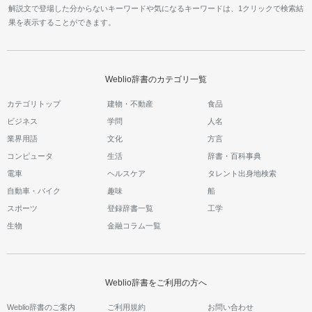
解説文で登場した分からないキーワードや気になるキーワードは、1クリックで検索結
果を表示することができます。
Weblio辞書のカテゴリ一覧
カテゴリトップ
建物・不動産
食品
ビジネス
学問
人名
業界用語
文化
方言
コンピュータ
生活
辞書・百科事典
電車
ヘルスケア
タレント出身地検索
自動車・バイク
趣味
船
スポーツ
登録辞書一覧
工学
生物
金融コラム一覧
Weblio辞書をご利用の方へ
Weblio辞書のご案内
ご利用規約
お問い合わせ