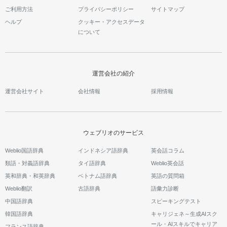
ご利用方法
プライバシーポリシー
サイトマップ
ヘルプ
クッキー・アクセスデータ
について
運営会社の紹介
運営会社サイト
会社情報
採用情報
ウェブリオのサービス
Weblio国語辞典
インドネシア語辞典
英会話コラム
類語・対義語辞典
タイ語辞典
Weblio英会話
英和辞典・和英辞典
ベトナム語辞典
英語の質問箱
Weblio翻訳
古語辞典
語彙力診断
中国語辞典
スピーキングテスト
韓国語辞典
キャリジェネ～生成AIスク
ール・AIスキルでキャリア
フランス語辞典