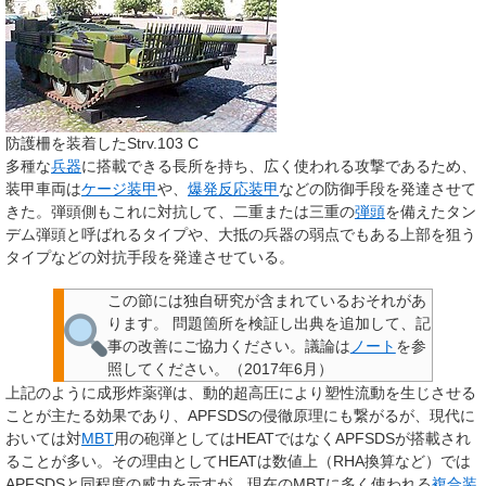
防護柵を装着したStrv.103 C
多種な
兵器
に搭載できる長所を持ち、広く使われる攻撃であるため、
装甲車両は
ケージ装甲
や、
爆発反応装甲
などの防御手段を発達させて
きた。弾頭側もこれに対抗して、二重または三重の
弾頭
を備えたタン
デム弾頭と呼ばれるタイプや、大抵の兵器の弱点でもある上部を狙う
タイプなどの対抗手段を発達させている。
この節には独自研究が含まれているおそれがあ
ります。
問題箇所を検証し出典を追加して、記
事の改善にご協力ください。議論は
ノート
を参
照してください。
（
2017年6月
）
上記のように成形炸薬弾は、動的超高圧により塑性流動を生じさせる
ことが主たる効果であり、APFSDSの侵徹原理にも繋がるが、現代に
おいては対
MBT
用の砲弾としてはHEATではなくAPFSDSが搭載され
ることが多い。その理由としてHEATは数値上（RHA換算など）では
APFSDSと同程度の威力を示すが、現在のMBTに多く使われる
複合装