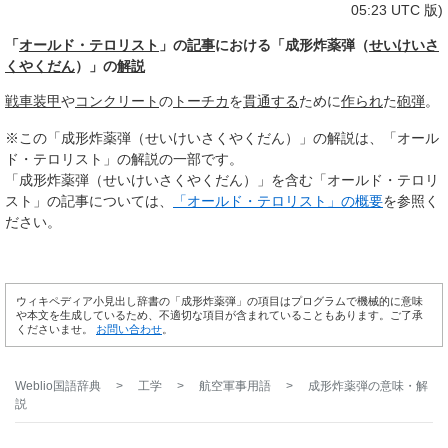
05:23 UTC 版)
「
オールド・テロリスト
」の
記事
における「成形炸薬弾（
せいけいさ
くやくだん
）」の
解説
戦車
装甲
や
コンクリート
の
トーチカ
を
貫通する
ために
作られ
た
砲弾
。
※この「成形炸薬弾（せいけいさくやくだん）」の解説は、「オール
ド・テロリスト」の解説の一部です。
「成形炸薬弾（せいけいさくやくだん）」を含む「オールド・テロリ
スト」の記事については、
「オールド・テロリスト」の概要
を参照く
ださい。
ウィキペディア小見出し辞書の「成形炸薬弾」の項目はプログラムで機械的に意味
や本文を生成しているため、不適切な項目が含まれていることもあります。ご了承
くださいませ。
お問い合わせ
。
Weblio国語辞典
>
工学
>
航空軍事用語
>
成形炸薬弾
の意味・解
説