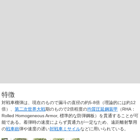
特徴
対戦車榴弾は、現在のもので漏斗の直径の約5-8倍（理論的には約12
倍）、
第二次世界大戦
期のもので2倍程度の
均質圧延鋼装甲
（RHA：
Rolled Homogeneous Armor, 標準的な防弾鋼板）を貫通することが可
能である。着弾時の速度によらず貫通力が一定なため、遠距離射撃用
の
戦車砲
弾や速度の遅い
対戦車ミサイル
などに用いられている。