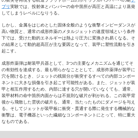
ブリ
実験では、投射体とバンパーの命中箇所が高圧と高温により蒸発
してしまうレベルになりうる。
しかし、金属をはじめとした固体全般のような衝撃インピーダンスが
高い物質と、通常の成形炸薬のメタルジェットの速度領域という条件
下では、受けた動的エネルギーは熱より圧力に変換され易くなる。そ
の結果として動的超高圧が主な要因となって、装甲に塑性流動を引き
起こす。
成形炸薬弾は耐装甲兵器として、3つの主要なメカニズムを通じてそ
の有効性を達成する。最も明らかなこととして、成形炸薬弾が装甲に
穴を開けるとき、ジェットの残留分が衝突するすべての内部コンポー
ネントに大きな損傷を引き起こす可能性がある。また、ジェットが装
甲と相互作用するため、内部に達する穴が開いていなくても、通常、
装甲材料の命中箇所内面からは不規則な破片が剥がれる。この装甲背
後から飛散した雲状の破片も、通常、当たったものにダメージを与え
る。そしてジェットが装甲板に衝突・貫通する際に発生する機械的な
衝撃は、電子機器といった繊細なコンポーネントにとって、特に重大
なものである。