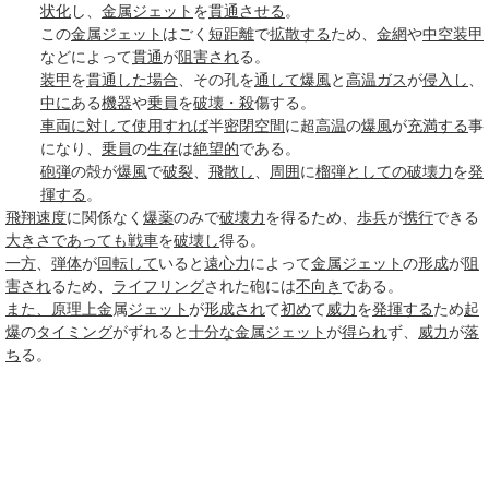
状化
し、
金属
ジェット
を
貫通させる
。
この
金属
ジェット
はごく
短距離
で
拡散する
ため、
金網
や
中空装甲
などによって
貫通
が
阻害され
る。
装甲
を
貫通した
場合
、その孔を
通して
爆風
と
高温
ガス
が
侵入し
、
中に
ある
機器
や
乗員
を
破壊・殺
傷する。
車両
に対して
使用すれば
半
密閉
空間
に超
高温
の
爆風
が
充満する
事
になり、
乗員
の
生存
は
絶望的
である。
砲弾
の殻が
爆風
で
破裂
、
飛散し
、
周囲
に
榴弾
としての
破壊力
を
発
揮する
。
飛翔
速度
に関係なく
爆薬
のみで
破壊力
を得るため、
歩兵
が
携行
できる
大きさ
であっても
戦車
を
破壊し
得る。
一方
、
弾体
が
回転して
いると
遠心力
によって
金属
ジェット
の
形成
が
阻
害され
るため、
ライフリング
された砲には
不向き
である。
また、
原理
上金
属
ジェット
が
形成され
て
初め
て
威力
を
発揮する
ため
起
爆
の
タイミング
がずれると
十分な
金属
ジェット
が
得られ
ず、
威力
が
落
ち
る。