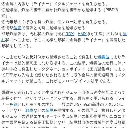
③金属の内張り（ライナー）メタルジェットを発生させる。
④起爆薬。炸薬の後部に置かれ炸薬を後部から起爆する（PIBD方
式）。
⑤円錐形のくぼみを持つ炸薬。モンロー効果を発生させる。
⑥衝撃
信管
で着弾と同時に起爆薬を起爆させる
成形炸薬弾は、円柱状の炸薬（現在
RDX
、
HMX
系が主流）の片側を
漏
斗
状にへこませ、そこに同様な形状に金属板（ライナー）を装着した
形状をしている。
へこませた側と反対側から起爆させることで発生した
爆轟波
によりラ
イナーは動的超高圧になり崩壊する。この結果、爆轟波の進行に伴い
漏斗中心に発生したスタグネーションポイント（圧力凝集点）によっ
て底部から先端まで絞りだされるように液体金属の超高速噴流（メタ
ルジェット）が起こる。これがモンロー/ノイマン効果である。
爆轟波が進行していくと生成されたジェット自体は速度勾配によって
細長く伸び、やがてブレークアップする。最も良く用いられる、ライ
ナーを
銅
としたモデルの場合、一般に約8-9km/sの高速のメタルジェ
ットとなり、
戦車
などの
装甲
を侵徹する。その原理は、接触したメタ
ルジェットの運動エネルギーで今度は装甲との相互作用面がユゴニオ
弾性限界を超える超高圧状態となり、装甲材自体の機械的強度は無視