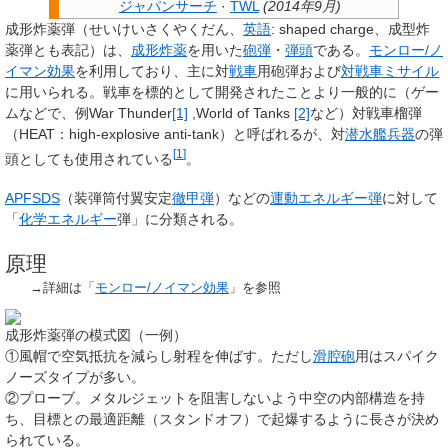
ジャパンサーチ
·
TWL
(
2014年9月
)
成形炸薬弾
（せいけいさくやくだん、
英語
:
shaped charge
、
成型炸
薬弾
とも表記）は、
成形炸薬
を用いた
砲弾
・
弾頭
である。
モンロー/ノ
イマン効果
を利用しており、主に対
戦車
用砲弾および
対戦車ミサイル
に用いられる。戦車を標的として開発されたことより一般的に（ゲー
ムなどで、例War Thunder
[1]
,World of Tanks
[2]
など）
対戦車榴弾
（
HEAT
：high-explosive anti-tank）と呼ばれるが、対
潜水艦
兵器
の弾
[
1
]
頭としても使用されている
。
APFSDS
（装弾筒付翼安定
徹甲弾
）などの
運動エネルギー弾
に対して
「
化学エネルギー
弾」に分類される。
原理
→詳細は「
モンロー/ノイマン効果
」を参照
成形炸薬弾の模式図（一例）
①風帽で空気抵抗を減らし射程を伸ばす。ただし
滑腔砲
用はスパイク
ノーズタイプが多い。
②プローブ。メタルジェットを阻害しないよう中空の内部構造を持
ち、目標との最適距離（スタンドオフ）で起爆するように長さが決め
られている。