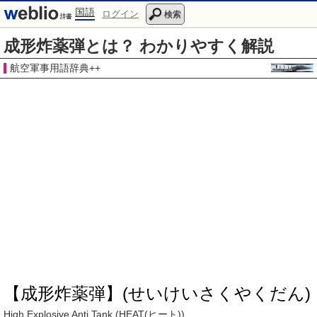
国語
ログイン
検索
成形炸薬弾とは？ わかりやすく解説
航空軍事用語辞典++
【成形炸薬弾】(せいけいさくやくだん)
High Explosive Anti Tank
(
HEAT
(
ヒート
)).