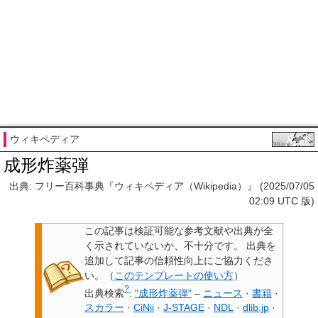
ウィキペディア
成形炸薬弾
出典: フリー百科事典『ウィキペディア（Wikipedia）』 (2025/07/05
02:09 UTC 版)
この記事は検証可能な参考文献や出典が全
く示されていないか、不十分です。
出典を
追加して記事の信頼性向上にご協力くださ
い。
（
このテンプレートの使い方
）
?
出典検索
:
"成形炸薬弾"
–
ニュース
·
書籍
·
スカラー
·
CiNii
·
J-STAGE
·
NDL
·
dlib.jp
·