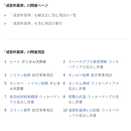
「成形炸薬弾」の関連ページ
「成形炸薬弾」を解説文に含む用語の一覧
「成形炸薬弾」を含む用語の索引
「成形炸薬弾」の関連用語
ヒート
デジタル大辞泉
スペースデブリ衝突実験
ウィキ
ペディア小見出し辞書
ノイマン効果
航空軍事用語
モンロー効果
航空軍事用語
モンロー・ノイマン効果
デジタ
タンデム弾頭
ウィキペディア小
ル大辞泉
見出し辞書
多目的対戦車榴弾
ウィキペディ
実際の兵器
ウィキペディア小見
ア小見出し辞書
出し辞書
スラット装甲
航空軍事用語
成形炸薬弾との比較
ウィキペデ
ィア小見出し辞書