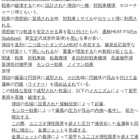
戦車
の
破壊する
ために
設計され
た
弾頭
の
一種
。
対戦車榴弾
、ホローチ
ャージ弾ともいう。
戦車
の
滑腔砲
に
装填される
他、
対戦車ミサイル
や
ロケット弾
に
利用さ
れる
。
滑腔砲
では
軌道
を
安定させる
翼を
取り付けた
もの、
通称
HEAT-FS(
Fin
Stabilized
、翼
安定
式成形炸薬弾)を
用い
る事が多い。
弾頭
を
直列
に
二つ
並べた
タンデム
HEAT
も
存在する
。
爆発反応装甲
な
どの
対策
として
用いられる
が、
重量
が
増加する
ため
射程
は
短くなる
。
関連
：
戦車
対戦車砲
粘着榴弾
多目的対戦車榴弾
高速徹甲弾
装弾筒付徹甲弾
モンロー効果
ノイマン効果
原理
弾頭
の
爆薬
は
円筒
状に
成型され
、
その先
端に
円錐
状の
窪み
を
付けて
金
属
板の
円錐
（
ライナー
）を
填め
込まれ
ている。
この
特殊な形状
で
成型され
た
炸薬
は、以下の
メカニズム
によって
装甲
車両
を
貫徹
・
破壊する
。
弾頭
の
先端
に
設置され
た
接触
信管
によって
起爆
。
モンロー効果
によって
爆風
の
圧力
が
窪み
の
内側
へ
集中し
、
前方
へ
噴出する
。
この際
、
ユニゴオ弾性限界
を
超えた
圧力
で
液状化
した
金属
板も
同
時に
噴出し
、
金属
ジェット
を
形成する
。
金属
ジェット
の
着弾
によって
装甲
も
ユニゴオ弾性限界
を
超えて
液