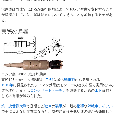
飛翔体は固体ではあるが飛行距離によって形状と密度が変化すること
が指摘されており、試験結果においてはそのことを加味する必要があ
る。
実際の兵器
ロシア製 3BK29 成形炸薬弾
直径125mmのこの砲弾は、
T-64
以降の
戦車砲
から発射される
1910年
に発見されたノイマン効果はモンローの改良を経て実用化への
道を歩む。まずは
コンクリート
トーチカ
を破壊するための
工兵
資材と
しての運用が試みられた。
第一次世界大戦
で登場した
戦車
の
装甲
が一般の
榴弾
や
対戦車ライフル
で手に負えない存在になると、成型炸薬弾を低初速の砲から発射した