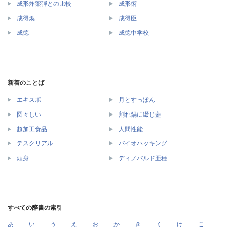
成形炸薬弾との比較
成形術
成得煥
成得臣
成徳
成徳中学校
新着のことば
エキスポ
月とすっぽん
図々しい
割れ鍋に綴じ蓋
超加工食品
人間性能
テスクリアル
バイオハッキング
頭身
ディノバルド亜種
すべての辞書の索引
あ
い
う
え
お
か
き
く
け
こ