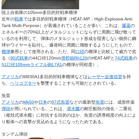
陸上自衛隊の105mm多目的対戦車榴弾
近年の
戦車
では多目的対戦車榴弾（HEAT-MP：High-Explosive Anti-
Tank Multi-Purpose）が装備されていることが多い。これは、
爆薬
の
エネルギーの70%以上がメタルジェットにならずに周囲に飛び散って
いるのを利用して、弾体のメタルジェット形成を阻害しない個所に鋼
球やワイヤーを貼付し、爆発時に周囲に飛散するようにしたもので、
榴弾
兼用として使用される。ただ、同
口径
の榴弾と比較して威力で劣
る（
90式戦車
の44口径120mm
滑腔砲
Rh120
のHEAT-MPと
74式戦車
の
51口径105mmライフル砲L7A1
の榴弾が同程度）。
アメリカ
のM830A1多目的対戦車榴弾などは
レーザー
近接信管
を持
ち、
ヘリコプター
を撃墜することすら可能だとされている。
魚雷
アメリカ
の
Mk50
や
日本
の
97式魚雷
などの最新型
魚雷
には、成形炸薬
弾頭
が用いられている。これは、
潜水艦
の耐圧船殻の強化・二重化
（複殻式潜水艦）に対抗する目的のほか、魚雷の誘導精度の向上によ
り船体への直撃が見込めるようになったためである。
タンデム弾頭