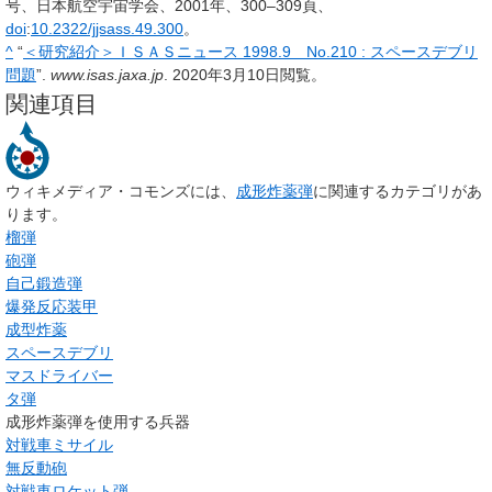
号、日本航空宇宙学会、2001年、300–309頁、
doi
:
10.2322/jjsass.49.300
。
^
“
＜研究紹介＞ＩＳＡＳニュース 1998.9 No.210 : スペースデブリ
問題
”.
www.isas.jaxa.jp
. 2020年3月10日閲覧。
関連項目
ウィキメディア・コモンズには、
成形炸薬弾
に関連するカテゴリがあ
ります。
榴弾
砲弾
自己鍛造弾
爆発反応装甲
成型炸薬
スペースデブリ
マスドライバー
タ弾
成形炸薬弾を使用する兵器
対戦車ミサイル
無反動砲
対戦車ロケット弾