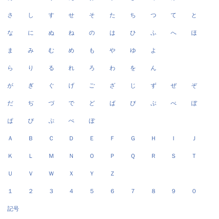
さ
し
す
せ
そ
た
ち
つ
て
と
な
に
ぬ
ね
の
は
ひ
ふ
へ
ほ
ま
み
む
め
も
や
ゆ
よ
ら
り
る
れ
ろ
わ
を
ん
が
ぎ
ぐ
げ
ご
ざ
じ
ず
ぜ
ぞ
だ
ぢ
づ
で
ど
ば
び
ぶ
べ
ぼ
ぱ
ぴ
ぷ
ぺ
ぽ
Ａ
Ｂ
Ｃ
Ｄ
Ｅ
Ｆ
Ｇ
Ｈ
Ｉ
Ｊ
Ｋ
Ｌ
Ｍ
Ｎ
Ｏ
Ｐ
Ｑ
Ｒ
Ｓ
Ｔ
Ｕ
Ｖ
Ｗ
Ｘ
Ｙ
Ｚ
１
２
３
４
５
６
７
８
９
０
記号