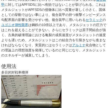
甲
に対してはAPFSDSに比べ有効ではないことが挙げられる。これは
メタルジェットがAPFSDSの侵徹体に比べ質量が著しく小さく、固体
としての挙動ではない事により、複合装甲の持つ衝撃インピーダンス
勾配界面の影響を受けやすい他、複合装甲に用いられる
セラミック
の
ユゴニオ弾性限界
は鋼鉄の10倍以上であり、メタルジェットの圧力で
はこれを超えることができない。さらにセラミックは原子間結合が強
く、古典的破壊理論における亀裂の成長速度がメタルジェットの速度
よりも遅いため、メタルジェットはこの結合力を引裂きながら進まな
ければならなくなり、実質的にはセラミックは
アルミナ
化合物として
の理論上の理想強度を発揮しているのと同じになり、メタルジェット
のエネルギーが減衰してしまう。
使用法
多目的対戦車榴弾