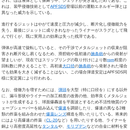
され、ほぼ液体として振舞う中、ジェットが突き進むためである。こ
れは、装甲侵徹技術として
APFSDS
登場以前の運動エネルギー弾とは
異なった威力を示している。
進行するジェットはやがて速度と圧力が減少し、断片化し侵徹能力を
失う。最後にジェットに成りきれなかったライナーがスラグとして飛
んで行くが、既に実用上の効果は失った残滓である。
弾体が高速で旋転していると、その干渉でメタルジェットの収束が阻
害され断片化し易くなるため、滑腔砲や低初速の
施条砲
からの発射が
望ましいが、現在ではスリップリングの取り付けにより数
rpm
程度の
回転数に押さえることで、高初速
大口径
の
施条砲
から発射された場合
でも効果を大きく減ずることはない。この場合弾道安定はAPFSDS同
様に安定翼により行われる。
なお、侵徹力を増すためには、
弾頭
を大型（特に口径を）にする以外
に、漏斗形状やライナーの加工精度の改善の他、効率良くメタルジェ
ットが生成するよう、球面爆轟波を平面波とするため不活性物質のウ
ェーブシェーパーを組み込んで
爆速
を調節したり、爆速の異なる2種
類の炸薬を組み合わせた
爆薬レンズ
構造を用いたりしている。将来的
にはより高爆速の炸薬（
CL-20
など）を用いたりする他、ライナーを
銅より高密度高延性な
タンタル
や、
モリブデン
などの合金に材料を変