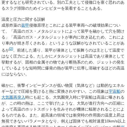
更するなども研究されている。別の工夫として侵徹口を塞ぐ恐れのあ
るスラグ排除のためインヒビターを装着することもある。
温度と圧力に関する誤解
成形炸薬の
装甲
侵徹原理とこれによる装甲車両への破壊効果につい
て、「高温のガス・メタルジェットによって装甲を融かして穴を開け
る」「高温のガス・メタルジェットが車内に吹き込むため、これによ
り車内が焼き尽くされる」というような誤解がなされていることがあ
[
2
]
るが
、前述した通り、装甲が液体として振舞うのは主として温度で
はなく圧力による。たしかにメタルジェットは高温であり液体として
挙動するが、固相の金属その物であり断熱系のため、ジェットの発生
しているような短時間に爆発の熱が装甲に伝導し溶融するほどの高温
にはならない。
確かに、衝撃インピーダンスが低い物質（気体など）は動的なエネル
ギーなどで圧縮を受けると熱に変換されやすい。この現象は
宇宙船
の
大気圏再突入
時にも起こる。大気圏突入時に宇宙船は高温に曝される
が、この時の熱は、ここで挙げたような、大気が進行方向への圧縮に
よって高温のホットスポットを生みそれが機体に輻射されることによ
るものである。また、超高速の領域では衝突時の作用面の温度上昇は
無視できないパラメータとなり、例えば固体でも相対速度10km/s以上
の衝突を再現する軌道プラットホームのホイップルバンパーへの耐
デ