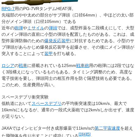
RPG-7
用のPG-7VRタンデムHEAT弾。
先端部のやや太めの部分がサブ弾頭（口径64mm）、中ほどの太い部
分がメイン弾頭（口径105mm）である
近年の
砲弾
や
ミサイル
の
弾頭
では、成型炸薬を二段構えにして、大型
のメイン弾頭の直前に小型の弾頭を配置したものがある。これは、成
型炸薬弾防御のための
爆発反応装甲
に対抗するためである。小型のサ
ブ弾頭があらかじめ爆発反応装甲を起爆させ、その後にメイン弾頭が
突入することによって
装甲
を打ち破る。
ロシア
の
戦車
に搭載されている125mm
戦車砲
用の砲弾には2段ではな
く3段構えになっているものもある。タイミング調整のため、高度な
電子技術を要し、弾頭同士の相互作用を防ぐ隔壁技術も必要である。
このため、生産費用が高い。
スペースデブリ衝突実験
低軌道において
スペースデブリ
の平均衝突速度は10km/s、最大で
16km/sにもなるが、通常の一段式火薬砲では2km/sしか出せず、速度
が足りない。
JAXAではインヒビター付き成形爆薬で11km/sの
第二宇宙速度
を超え
[
3
]
[
4
]
[
5
]
た飛翔体を作り出すことに成功している
。