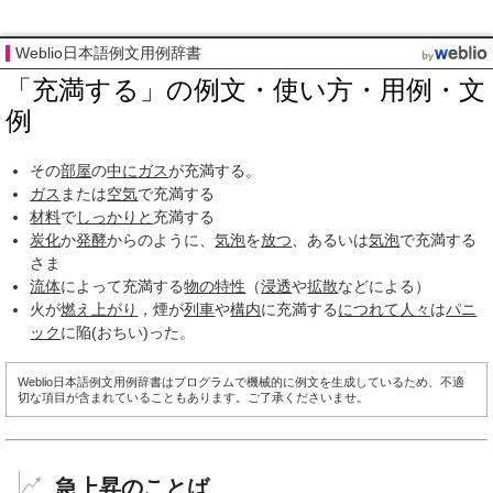
Weblio日本語例文用例辞書
「充満する」の例文・使い方・用例・文
例
その
部屋
の
中に
ガス
が充満する。
ガス
または
空気
で充満する
材料
で
しっかりと
充満する
炭化
か
発酵
からのように、
気泡
を
放つ
、あるいは
気泡
で充満する
さま
流体
によって充満する
物の
特性
（
浸透
や
拡散
などによる）
火が
燃え上がり
，煙が
列車
や
構内
に充満する
につれて
人々
は
パニ
ック
に陥(おちい)った。
Weblio日本語例文用例辞書はプログラムで機械的に例文を生成しているため、不適
切な項目が含まれていることもあります。ご了承くださいませ。
急上昇のことば