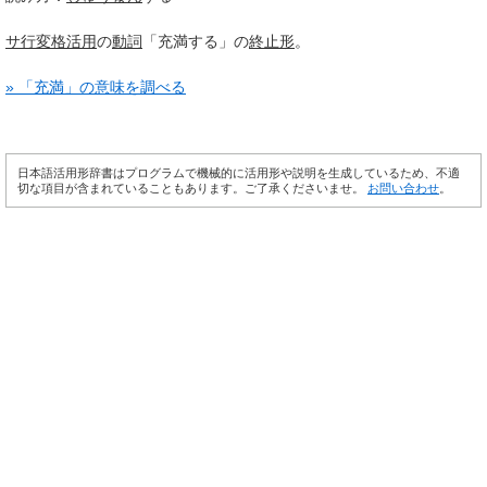
サ行変格活用
の
動詞
「充満する」の
終止形
。
» 「充満」の意味を調べる
日本語活用形辞書はプログラムで機械的に活用形や説明を生成しているため、不適
切な項目が含まれていることもあります。ご了承くださいませ。
お問い合わせ
。