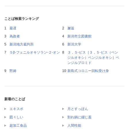
ことば検索ランキング
最遅
邂逅
為政者
新潟市立図書館
新潟地方裁判所
新潟大学
５β‐フェニルオキソラン‐２‐オン
３，５‐ビス［３，５‐ビス（ベン
ジルオキシ）ベンジルオキシ］ベ
ンジルブロミド
黙祷
新島式コロニー回転受け身
新着のことば
エキスポ
月とすっぽん
図々しい
割れ鍋に綴じ蓋
超加工食品
人間性能