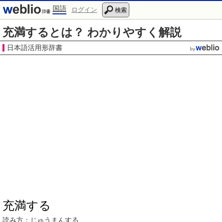
国語
ログイン
検索
充満するとは？ わかりやすく解説
日本語活用形辞書
充満する
読み方：
じゅうまん
する