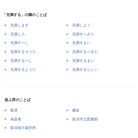
「充満する」の隣のことば
充満します
充満しよう
充満しろ
充満すべきだ
充満すべし
充満すまい
充満するそうだ
充満するべきだ
充満するべし
充満するまい
充満するようだ
充満するらしい
急上昇のことば
最遅
邂逅
為政者
新潟市立図書館
新潟地方裁判所