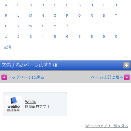
Ａ
Ｂ
Ｃ
Ｄ
Ｅ
Ｆ
Ｇ
Ｈ
Ｉ
Ｊ
Ｋ
Ｌ
Ｍ
Ｎ
Ｏ
Ｐ
Ｑ
Ｒ
Ｓ
Ｔ
Ｕ
Ｖ
Ｗ
Ｘ
Ｙ
Ｚ
１
２
３
４
５
６
７
８
９
０
記号
充満するのページの著作権
トップページに戻る
ページ上部に戻る
Weblio
国語辞典アプリ
Weblioのアプリ一覧を見る