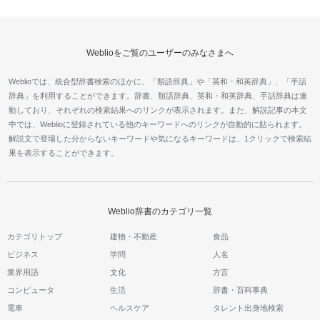
Weblioをご覧のユーザーのみなさまへ
Weblioでは、統合型辞書検索のほかに、「類語辞典」や「英和・和英辞典」、「手話
辞典」を利用することができます。辞書、類語辞典、英和・和英辞典、手話辞典は連
動しており、それぞれの検索結果へのリンクが表示されます。また、解説記事の本文
中では、Weblioに登録されている他のキーワードへのリンクが自動的に貼られます。
解説文で登場した分からないキーワードや気になるキーワードは、1クリックで検索結
果を表示することができます。
Weblio辞書のカテゴリ一覧
カテゴリトップ
建物・不動産
食品
ビジネス
学問
人名
業界用語
文化
方言
コンピュータ
生活
辞書・百科事典
電車
ヘルスケア
タレント出身地検索