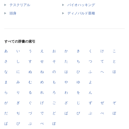
テスクリアル
バイオハッキング
頭身
ディノバルド亜種
すべての辞書の索引
あ
い
う
え
お
か
き
く
け
こ
さ
し
す
せ
そ
た
ち
つ
て
と
な
に
ぬ
ね
の
は
ひ
ふ
へ
ほ
ま
み
む
め
も
や
ゆ
よ
ら
り
る
れ
ろ
わ
を
ん
が
ぎ
ぐ
げ
ご
ざ
じ
ず
ぜ
ぞ
だ
ぢ
づ
で
ど
ば
び
ぶ
べ
ぼ
ぱ
ぴ
ぷ
ぺ
ぽ