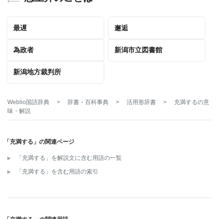
最遅
邂逅
為政者
新潟市立図書館
新潟地方裁判所
Weblio国語辞典
>
辞書・百科事典
>
活用形辞書
>
充満する
の意
味・解説
「充満する」の関連ページ
「充満する」を解説文に含む用語の一覧
「充満する」を含む用語の索引