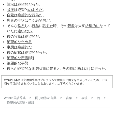
戦況
は
絶望的だった
。
状況
は絶望的
のようだ
。
自殺
は
絶望的な
行為
だ。
患者
の
症状
は全く
絶望的だ
。
そんな
恐ろ
しい
行為
に
訴えた
時、その
若者
は大変
絶望的に
なって
いたに
違いない
。
彼の
容態
は
絶望的だ
.
絶望的な
ため息
.
事態
は
絶望的だ
.
彼の
病状
は
絶望的だった
.
絶望的な
悲痛
[涙].
絶望的な
事態
.
彼らが
絶望的な
困窮
状態に
陥る
と,
その時
に彼は
助け
に
行った
.
Weblio日本語例文用例辞書はプログラムで機械的に例文を生成しているため、不適
切な項目が含まれていることもあります。ご了承くださいませ。
Weblio国語辞典
>
同じ種類の言葉
>
言葉
>
表現
>
的
>
絶望的
の意味・解説