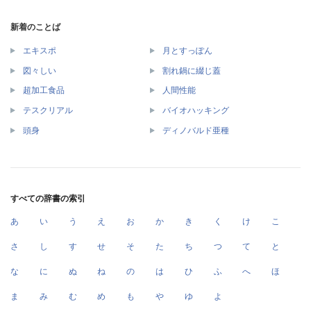
新着のことば
エキスポ
月とすっぽん
図々しい
割れ鍋に綴じ蓋
超加工食品
人間性能
テスクリアル
バイオハッキング
頭身
ディノバルド亜種
すべての辞書の索引
あ
い
う
え
お
か
き
く
け
こ
さ
し
す
せ
そ
た
ち
つ
て
と
な
に
ぬ
ね
の
は
ひ
ふ
へ
ほ
ま
み
む
め
も
や
ゆ
よ