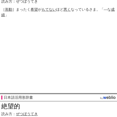
読み方：ぜつぼうてき
［
形動
］
まったく
希望
が
もてない
ほど
悪く
なっているさま。「―な
成
績
」
日本語活用形辞書
絶望的
読み方：
ぜつぼうてき