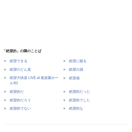
「絶望的」の隣のことば
絶望できる
絶望に陥る
絶望のどん底
絶望の淵
絶望大快楽 LIVE at 後楽園ホー
絶望感
ル'83
絶望的だ
絶望的だった
絶望的だろう
絶望的でした
絶望的でない
絶望的な