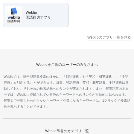
Weblio
国語辞典アプリ
Weblioのアプリ一覧を見る
Weblioをご覧のユーザーのみなさまへ
Weblioでは、統合型辞書検索のほかに、「類語辞典」や「英和・和英辞典」、「手話
辞典」を利用することができます。辞書、類語辞典、英和・和英辞典、手話辞典は連
動しており、それぞれの検索結果へのリンクが表示されます。また、解説記事の本文
中では、Weblioに登録されている他のキーワードへのリンクが自動的に貼られます。
解説文で登場した分からないキーワードや気になるキーワードは、1クリックで検索結
果を表示することができます。
Weblio辞書のカテゴリ一覧