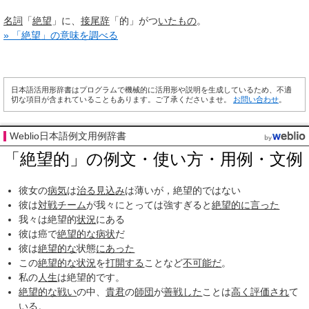
名詞
「
絶望
」に、
接尾辞
「的」がつ
いたもの
。
» 「絶望」の意味を調べる
日本語活用形辞書はプログラムで機械的に活用形や説明を生成しているため、不適
切な項目が含まれていることもあります。ご了承くださいませ。
お問い合わせ
。
Weblio日本語例文用例辞書
「絶望的」の例文・使い方・用例・文例
彼女の
病気
は
治る
見込み
は薄いが，絶望的ではない
彼は
対戦
チーム
が我々にとっては強すぎると
絶望的に
言った
我々は絶望的
状況
にある
彼は癌で
絶望的な
病状
だ
彼は
絶望的な
状態
にあった
この
絶望的な
状況
を
打開する
ことなど
不可能だ
。
私の
人生
は絶望的です。
絶望的な
戦い
の中、
貴君
の
師団
が
善戦した
ことは
高く
評価され
て
いる。