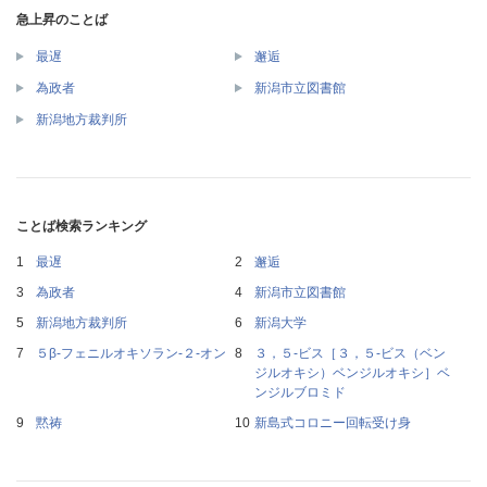
急上昇のことば
最遅
邂逅
為政者
新潟市立図書館
新潟地方裁判所
ことば検索ランキング
最遅
邂逅
為政者
新潟市立図書館
新潟地方裁判所
新潟大学
５β‐フェニルオキソラン‐２‐オン
３，５‐ビス［３，５‐ビス（ベン
ジルオキシ）ベンジルオキシ］ベ
ンジルブロミド
黙祷
新島式コロニー回転受け身