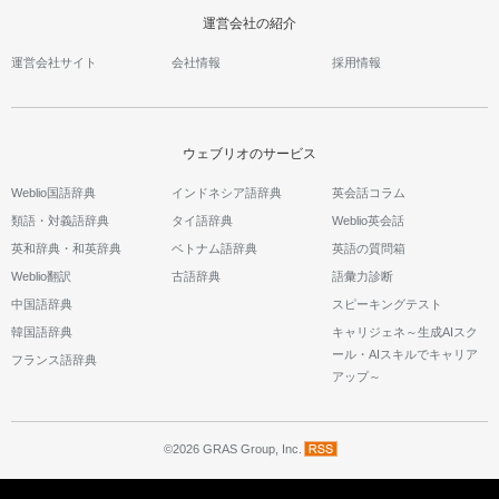
運営会社の紹介
運営会社サイト
会社情報
採用情報
ウェブリオのサービス
Weblio国語辞典
インドネシア語辞典
英会話コラム
類語・対義語辞典
タイ語辞典
Weblio英会話
英和辞典・和英辞典
ベトナム語辞典
英語の質問箱
Weblio翻訳
古語辞典
語彙力診断
中国語辞典
スピーキングテスト
韓国語辞典
キャリジェネ～生成AIスク
ール・AIスキルでキャリア
フランス語辞典
アップ～
©2026 GRAS Group, Inc.