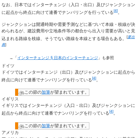
なお、日本ではインターチェンジ（入口・出口）及びジャンクション
[
4
]
に起点から終点に向けて連番でナンバリングを行っている
。
ジャンクションは開通時期や需要予測などに基づいて本線・枝線が決
められるが、建設費用や立地条件等の都合から出入り需要が高いと見
[
要出
込まれる路線を枝線、そうでない路線を本線とする場合もある。
典
]
→「
インターチェンジ § 日本のインターチェンジ
」も参照
ドイツ
ドイツではインターチェンジ（出口）及びジャンクションに起点から
[
4
]
終点に向けて連番でナンバリングを行っている
。
この節の
加筆
が望まれています。
イギリス
イギリスではインターチェンジ（入口・出口）及びジャンクションに
[
4
]
起点から終点に向けて連番でナンバリングを行っている
。
この節の
加筆
が望まれています。
アメリカ