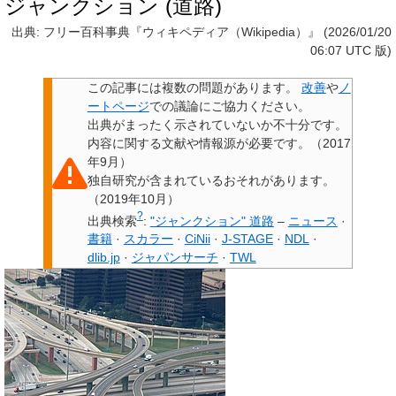
ジャンクション (道路)
出典: フリー百科事典『ウィキペディア（Wikipedia）』 (2026/01/20
06:07 UTC 版)
この記事には
複数の問題があります
。
改善
や
ノ
ートページ
での議論にご協力ください。
出典
がまったく示されていないか不十分です。
内容に関する文献や情報源が必要です。
（
2017
年9月
）
独自研究
が含まれているおそれがあります。
（
2019年10月
）
?
出典検索
:
"ジャンクション" 道路
–
ニュース
·
書籍
·
スカラー
·
CiNii
·
J-STAGE
·
NDL
·
dlib.jp
·
ジャパンサーチ
·
TWL