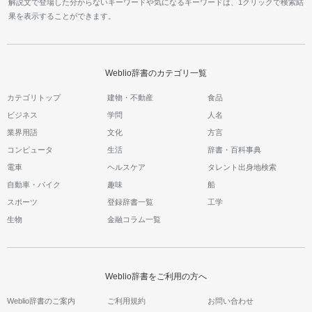
解説文で登場した分からないキーワードや気になるキーワードは、1クリックで検索結
果を表示することができます。
Weblio辞書のカテゴリ一覧
カテゴリトップ
建物・不動産
食品
ビジネス
学問
人名
業界用語
文化
方言
コンピュータ
生活
辞書・百科事典
電車
ヘルスケア
タレント出身地検索
自動車・バイク
趣味
船
スポーツ
登録辞書一覧
工学
生物
金融コラム一覧
Weblio辞書をご利用の方へ
Weblio辞書のご案内
ご利用規約
お問い合わせ