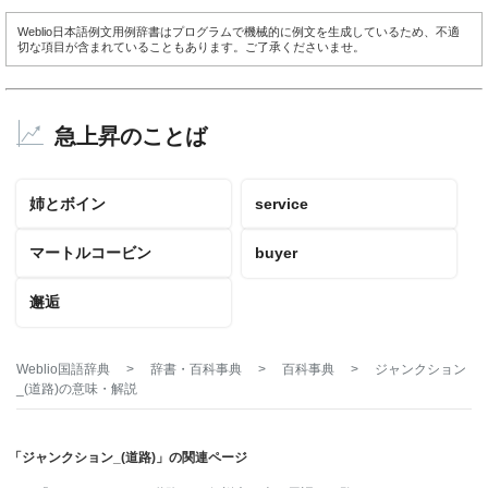
Weblio日本語例文用例辞書はプログラムで機械的に例文を生成しているため、不適
切な項目が含まれていることもあります。ご了承くださいませ。
急上昇のことば
姉とボイン
service
マートルコービン
buyer
邂逅
Weblio国語辞典
>
辞書・百科事典
>
百科事典
>
ジャンクション
_(道路)
の意味・解説
「ジャンクション_(道路)」の関連ページ