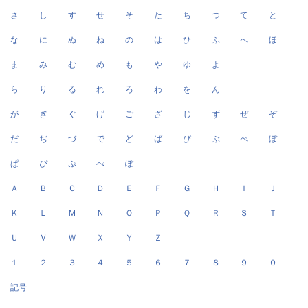
さ
し
す
せ
そ
た
ち
つ
て
と
な
に
ぬ
ね
の
は
ひ
ふ
へ
ほ
ま
み
む
め
も
や
ゆ
よ
ら
り
る
れ
ろ
わ
を
ん
が
ぎ
ぐ
げ
ご
ざ
じ
ず
ぜ
ぞ
だ
ぢ
づ
で
ど
ば
び
ぶ
べ
ぼ
ぱ
ぴ
ぷ
ぺ
ぽ
Ａ
Ｂ
Ｃ
Ｄ
Ｅ
Ｆ
Ｇ
Ｈ
Ｉ
Ｊ
Ｋ
Ｌ
Ｍ
Ｎ
Ｏ
Ｐ
Ｑ
Ｒ
Ｓ
Ｔ
Ｕ
Ｖ
Ｗ
Ｘ
Ｙ
Ｚ
１
２
３
４
５
６
７
８
９
０
記号