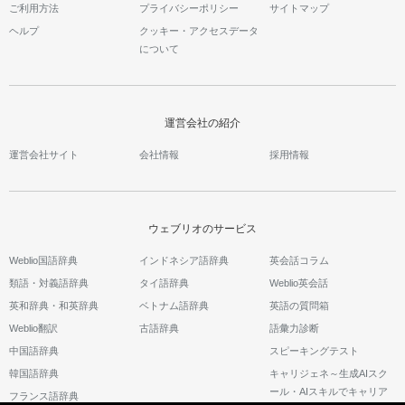
ご利用方法
プライバシーポリシー
サイトマップ
ヘルプ
クッキー・アクセスデータ
について
運営会社の紹介
運営会社サイト
会社情報
採用情報
ウェブリオのサービス
Weblio国語辞典
インドネシア語辞典
英会話コラム
類語・対義語辞典
タイ語辞典
Weblio英会話
英和辞典・和英辞典
ベトナム語辞典
英語の質問箱
Weblio翻訳
古語辞典
語彙力診断
中国語辞典
スピーキングテスト
韓国語辞典
キャリジェネ～生成AIスク
ール・AIスキルでキャリア
フランス語辞典