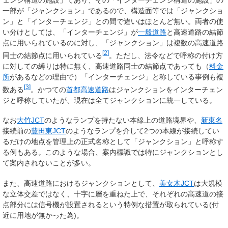
ェンジ構造の施設」であり、その「インターチェンジ構造の施設」の
一部が「ジャンクション」であるので、構造面等では「ジャンクショ
ン」と「インターチェンジ」との間で違いはほとんど無い。両者の使
い分けとしては、「インターチェンジ」が
一般道路
と高速道路の結節
点に用いられているのに対し、「ジャンクション」は複数の高速道路
[
2
]
同士の結節点に用いられている
。ただし、法令などで呼称の付け方
に対しての縛りは特に無く、高速道路同士の結節点であっても（
料金
所
があるなどの理由で）「インターチェンジ」と称している事例も複
[
3
]
数ある
。かつての
首都高速道路
はジャンクションをインターチェン
ジと呼称していたが、現在は全てジャンクションに統一している。
なお
大竹JCT
のようなランプを持たない本線上の道路境界や、
新東名
接続前の
豊田東JCT
のようなランプを介して2つの本線が接続してい
るだけの地点を管理上の正式名称として「ジャンクション」と呼称す
る例もある。このような場合、案内標識では特にジャンクションとし
て案内されないことが多い。
また、高速道路におけるジャンクションとして、
美女木JCT
は大規模
な立体交差ではなく、十字に層を重ねた上で、それぞれの高速道の接
点部分には信号機が設置されるという特例な措置が取られている(付
近に用地が無かった為)。