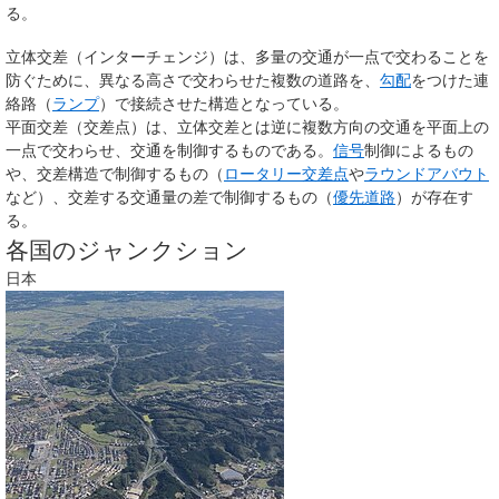
る。
立体交差（インターチェンジ）は、多量の交通が一点で交わることを
防ぐために、異なる高さで交わらせた複数の道路を、
勾配
をつけた連
絡路（
ランプ
）で接続させた構造となっている。
平面交差（交差点）は、立体交差とは逆に複数方向の交通を平面上の
一点で交わらせ、交通を制御するものである。
信号
制御によるもの
や、交差構造で制御するもの（
ロータリー交差点
や
ラウンドアバウト
など）、交差する交通量の差で制御するもの（
優先道路
）が存在す
る。
各国のジャンクション
日本