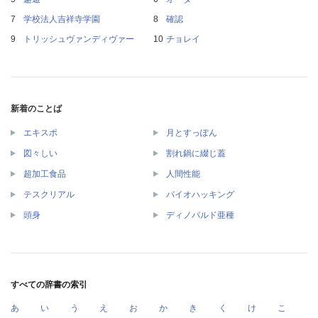
学校法人吉祥寺学園
確認
トリッシュヴァンディヴァー
チョレイ
新着のことば
エキスポ
月とすっぽん
図々しい
割れ鍋に綴じ蓋
超加工食品
人間性能
テスクリアル
バイオハッキング
頭身
ディノバルド亜種
すべての辞書の索引
あ
い
う
え
お
か
き
く
け
こ