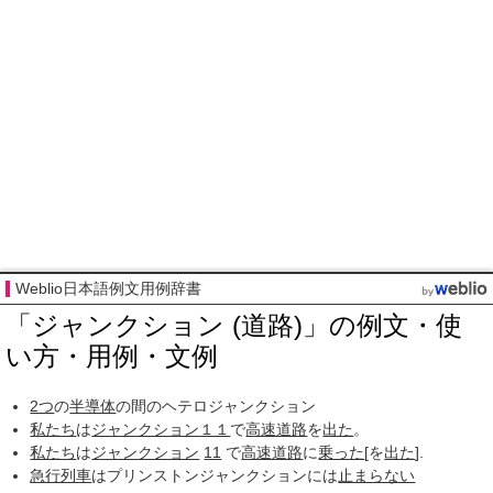
Weblio日本語例文用例辞書
「ジャンクション (道路)」の例文・使
い方・用例・文例
2つ
の
半導体
の間のヘテロジャンクション
私たち
は
ジャンクション
１１
で
高速道路
を
出た
。
私たち
は
ジャンクション
11
で
高速道路
に
乗った
[を
出た
].
急行列車
はプリンストンジャンクションには
止まらない