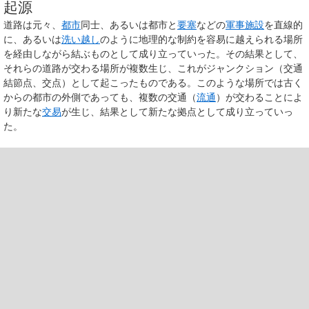
起源
道路は元々、
都市
同士、あるいは都市と
要塞
などの
軍事施設
を直線的
に、あるいは
洗い越し
のように地理的な制約を容易に越えられる場所
を経由しながら結ぶものとして成り立っていった。その結果として、
それらの道路が交わる場所が複数生じ、これがジャンクション（交通
結節点、交点）として起こったものである。このような場所では古く
からの都市の外側であっても、複数の交通（
流通
）が交わることによ
り新たな
交易
が生じ、結果として新たな拠点として成り立っていっ
た。