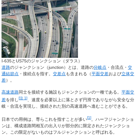
I-635とUS75のジャンクション（ダラス）
道路
の
ジャンクション
（junction）とは、道路の
分岐点
・合流点・
交
通結節点
・接続点を指す。
交差点
も含まれる（
平面交差
および
立体交
差
）。
高速道路
同士を接続する施設もジャンクションの一種である。
平面交
[
注 1
]
差
を排し
、速度を必要以上に落とさず円滑でありながら安全な分
岐・合流を実現し、接続された別の高速道路へ進むことができる。
[
1
]
日本での用例は、専らこれを指すことが多い
。ハーフジャンクショ
ンは、構成道路間相互の出入りが部分的に限定されたジャンクショ
ン。この限定がないものはフルジャンクションと呼ばれる。