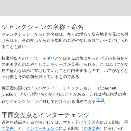
ジャンクションの名称・命名
ジャンクション（交点）の名称は、多くの場合で所在地名を元に名付
けられる。その交点から到る場所の名称や交わる方向から名付けられ
ることも多い。
特徴的なものとして、
イギリス
では交点の角にあった
パブ
の名前をそ
のまま交点の名称としているケースが見受けられる。これはパブが交
易の盛んな場所に立地していたことに由来するもので、パブがなくな
った後もその名前が残っているものである。
英語圏の国では「スパゲティー・ジャンクション」（Spaghetti
junction）という呼び名が使われることがある。これは特に構造の複
[
注 2
]
雑なジャンクションに対して付けられる通称である
。
平面交差点とインターチェンジ
道路を結節させる方法としては、大きく分けて
交差点
による制御（
平
面交差
）と、
インターチェンジ
による制御（
立体交差
）に分けられ