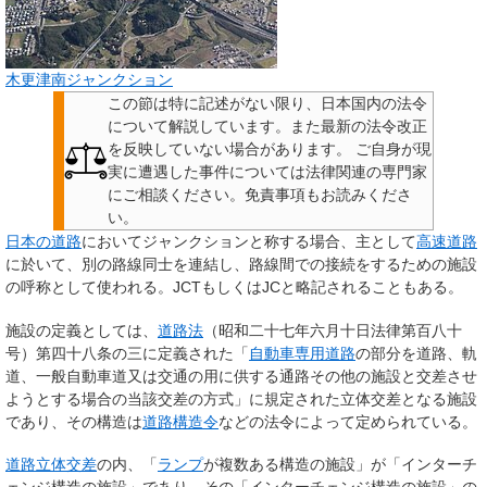
木更津南ジャンクション
この節は特に記述がない限り、日本国内の法令
について解説しています。また最新の法令改正
を反映していない場合があります。
ご自身が現
実に遭遇した事件については法律関連の専門家
にご相談ください。
免責事項もお読みくださ
い。
日本の道路
において
ジャンクション
と称する場合、主として
高速道路
に於いて、別の路線同士を連結し、路線間での接続をするための施設
の呼称として使われる。
JCT
もしくは
JC
と略記されることもある。
施設の定義としては、
道路法
（昭和二十七年六月十日法律第百八十
号）第四十八条の三に定義された「
自動車専用道路
の部分を道路、軌
道、一般自動車道又は交通の用に供する通路その他の施設と交差させ
ようとする場合の当該交差の方式」に規定された立体交差となる施設
であり、その構造は
道路構造令
などの法令によって定められている。
道路立体交差
の内、「
ランプ
が複数ある構造の施設」が「インターチ