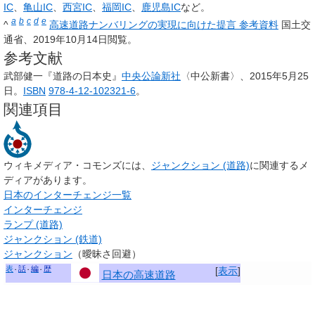
IC
、
亀山IC
、
西宮IC
、
福岡IC
、
鹿児島IC
など。
a
b
c
d
e
^
高速道路ナンバリングの実現に向けた提言 参考資料
国土交
通省、2019年10月14日閲覧。
参考文献
武部健一『道路の日本史』
中央公論新社
〈中公新書〉、2015年5月25
日。
ISBN
978-4-12-102321-6
。
関連項目
ウィキメディア・コモンズには、
ジャンクション (道路)
に関連するメ
ディアがあります。
日本のインターチェンジ一覧
インターチェンジ
ランプ (道路)
ジャンクション (鉄道)
ジャンクション
（曖昧さ回避）
表
話
編
歴
[
表示
]
日本の高速道路