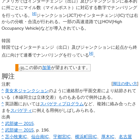
アメリカではインターチェンジ（出口）及びジャンクションに基本的
に州ごとにマイル数（マイルポスト）に対応する数字でナンバリング
[
4
]
を行っている。
ジャンクション(JCT)やインターチェンジ(IC)では右
からの分岐・合流が行われる。一部の高速道路では
HOV
(High
Occupancy Vehicle)などが導入されている。
韓国
韓国ではインターチェンジ（出口）及びジャンクションに起点から終
[
4
]
点に向けて連番でナンバリングを行っている
。
この節の
加筆
が望まれています。
脚注
注釈
[
脚注の使い方
]
^
美女木ジャンクション
のように連絡部が平面交差により結節されて
いる（本線同士は立体交差）ものもあるので例外はある。
^
英語圏においては
スパゲティプログラム
など、複雑に絡み合ったさ
まを
スパゲティ
に例える用例がしばしみられる。
出典
^
武部健一 2015
.
^
武部健一 2015
, p. 196.
^
苫小牧東IC
、
仙台南IC
、
宇都宮IC
、
横浜町田IC
、
厚木IC
、
名古屋