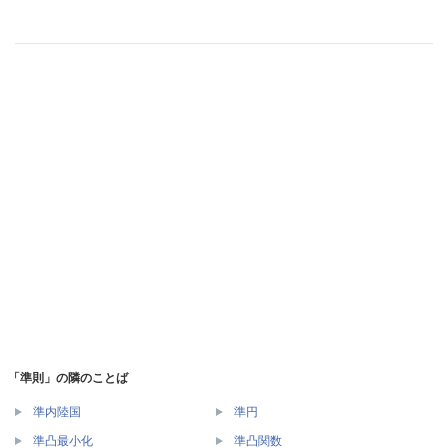
「準則」の隣のことば
準内陸国
準円
準凸最小化
準凸関数