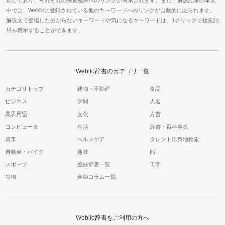
中では、Weblioに登録されている他のキーワードへのリンクが自動的に貼られます。
解説文で登場した分からないキーワードや気になるキーワードは、1クリックで検索結
果を表示することができます。
Weblio辞書のカテゴリ一覧
カテゴリトップ
建物・不動産
食品
ビジネス
学問
人名
業界用語
文化
方言
コンピュータ
生活
辞書・百科事典
電車
ヘルスケア
タレント出身地検索
自動車・バイク
趣味
船
スポーツ
登録辞書一覧
工学
生物
金融コラム一覧
Weblio辞書をご利用の方へ