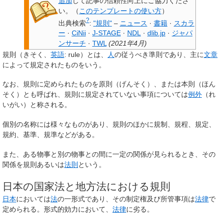
追加
して記事の信頼性向上にご協力くださ
い。
（
このテンプレートの使い方
）
?
出典検索
:
"規則"
–
ニュース
·
書籍
·
スカラ
ー
·
CiNii
·
J-STAGE
·
NDL
·
dlib.jp
·
ジャパ
ンサーチ
·
TWL
(
2021年4月
)
規則
（きそく、
英語
:
rule
）とは、
人
の従うべき準則であり、主に
文章
によって規定されたものをいう。
なお、規則に定められたものを
原則
（げんそく）、または
本則
（ほん
そく）とも呼ばれ、規則に規定されていない事項については
例外
（れ
いがい）と称される。
個別の名称には様々なものがあり、規則のほかに
規制
、
規程
、
規定
、
規約
、
基準
、
規準
などがある。
また、ある物事と別の物事との間に一定の関係が見られるとき、その
関係を
規則
あるいは
法則
という。
日本の国家法と地方法における規則
日本
においては
法
の一形式であり、その制定権及び所管事項は
法律
で
定められる。形式的効力において、
法律
に劣る。