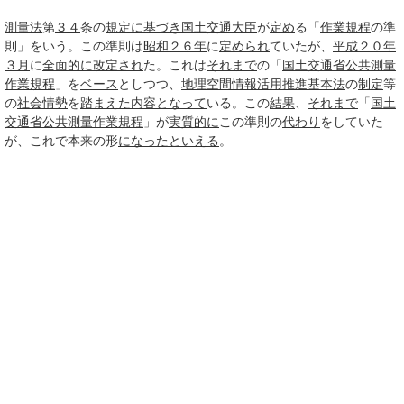
測量法
第
３４
条の
規定
に基づき
国土交通大臣
が
定め
る「
作業
規程
の準
則」をいう。この準則は
昭和２６年
に
定められ
ていたが、
平成２０年
３月
に
全面的に
改定され
た。これは
それまで
の「
国土交通省
公共測量
作業規程
」を
ベース
としつつ、
地理空間情報活用推進基本法
の
制定
等
の
社会情勢
を
踏まえた
内容
となって
いる。この
結果
、
それまで
「
国土
交通省
公共測量作業規程
」が
実質的に
この準則の
代わり
をしていた
が、これで本来の形
になった
といえる
。