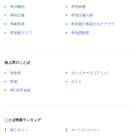
準分離的
準別除権
準則主義
準則主義の例
準劇団員
準加盟が承認されたクラブ
準加盟クラブ
準加盟制度
急上昇のことば
為政者
スレイヤーズ_(アニメ)
黙祷
テスト
IBC岩手放送
ことば検索ランキング
姉とボイン
マートルコービン