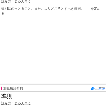
読み方：じゅんそく
規則
に
のっとる
こと。
また、
よりどころ
とすべき
規則
。「―を
定め
る」
測量用語辞典
準則
読み方
：
じゅんそく