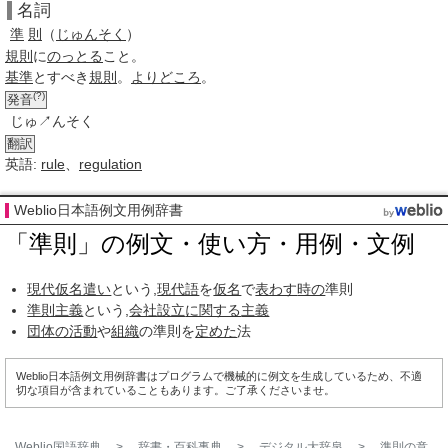
名詞
準
則
（
じゅんそく
）
規則
に
のっとる
こと。
基準
とすべき
規則
。
よりどころ
。
(?)
発音
じゅ↗んそく
翻訳
英語:
rule
、
regulation
Weblio日本語例文用例辞書
「準則」の例文・使い方・用例・文例
現代仮名遣い
という,
現代語
を
仮名
で
表わす
時の
準則
準則主義
という,
会社
設立
に関する
主義
団体の活動
や
組織
の準則を
定めた
法
Weblio日本語例文用例辞書はプログラムで機械的に例文を生成しているため、不適
切な項目が含まれていることもあります。ご了承くださいませ。
Weblio国語辞典
>
辞書・百科事典
>
デジタル大辞泉
>
準則
の意