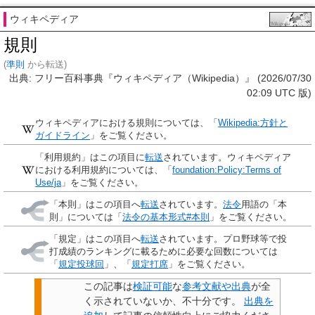
ウィキペディア
規則
(
準則
から転送)
出典: フリー百科事典『ウィキペディア（Wikipedia）』 (2026/07/30
02:09 UTC 版)
ウィキペディアにおける規則については、「
Wikipedia:方針と
ガイドライン
」をご覧ください。
「
利用規約
」はこの項目に
転送
されています。ウィキペディア
における利用規約については、「
foundation:Policy:Terms of
Use/ja
」をご覧ください。
「
本則
」はこの項目へ
転送
されています。
法令
用語の「本
則」については「
法令の基本形式#本則
」をご覧ください。
「
規定
」はこの項目へ
転送
されています。プロ野球等で投
打成績のランキングに載るために必要な回数については
「
規定投球回
」、「
規定打席
」をご覧ください。
この記事は
検証可能
な
参考文献や出典
が全
く示されていないか、不十分です。
出典を