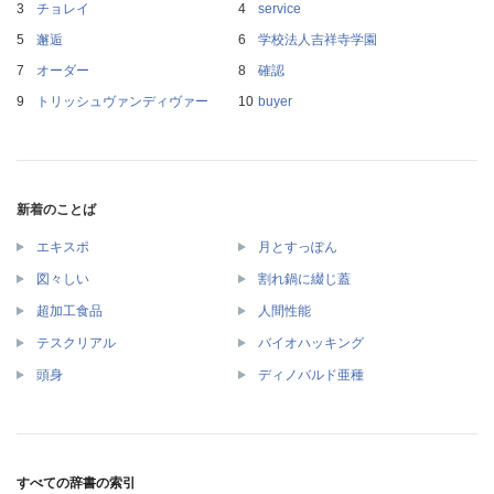
チョレイ
service
邂逅
学校法人吉祥寺学園
オーダー
確認
トリッシュヴァンディヴァー
buyer
新着のことば
エキスポ
月とすっぽん
図々しい
割れ鍋に綴じ蓋
超加工食品
人間性能
テスクリアル
バイオハッキング
頭身
ディノバルド亜種
すべての辞書の索引