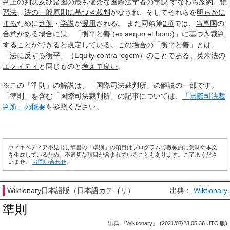
判
上の
判決
及び
諸国
の最も
優秀な
国際法学者
の
学説
すなわち
条約
、
慣
習法
、
法の一般原則
に基づき
裁判
がなされ、そしてそれらを
明らかに
する
ために
判例
・
学説
が
援用
される。 また同条第
2項
では、
当事国
の
合意
がある
場合
には、「
衡平
と善 (
ex
aequo
et
bono
)」
に基づき
裁判
する
ことができると
規定して
いる。この
場合
の「
衡平
と善」とは、
「法に
反す
る
衡平
」（
Equity
contra
legem）のことである。
英米法
の
エクィティ
と同じものと
考えて
良い
。
※この「準則」の解説は、「国際司法裁判所」の解説の一部です。
「準則」を含む「国際司法裁判所」の記事については、
「国際司法裁
判所」の概要
を参照ください。
ウィキペディア小見出し辞書の「準則」の項目はプログラムで機械的に意味や本文
を生成しているため、不適切な項目が含まれていることもあります。ご了承くださ
いませ。
お問い合わせ
。
Wiktionary日本語版（日本語カテゴリ）
出典：
Wiktionary
準則
出典:『Wiktionary』 (2021/07/23 05:36 UTC 版)