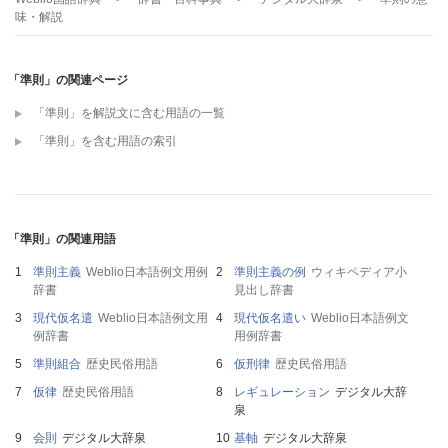
味・解説
「準則」の関連ページ
「準則」を解説文に含む用語の一覧
「準則」を含む用語の索引
「準則」の関連用語
準則主義
Weblio日本語例文用例
準則主義の例
ウィキペディア小
辞書
見出し辞書
現代仮名遣
Weblio日本語例文用
現代仮名遣い
Weblio日本語例文
例辞書
用例辞書
準則組合
歴史民俗用語
仮刑律
歴史民俗用語
仮律
歴史民俗用語
レギュレーション
デジタル大辞
泉
会則
デジタル大辞泉
基軸
デジタル大辞泉