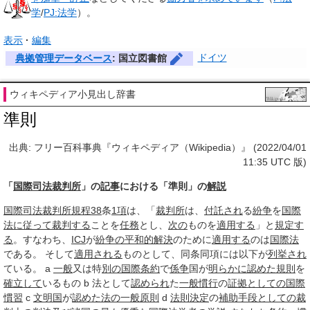
学
/
PJ:法学
）。
表示
編集
ドイツ
典拠管理データベース
: 国立図書館
ウィキペディア小見出し辞書
準則
出典: フリー百科事典『ウィキペディア（Wikipedia）』 (2022/04/01
11:35 UTC 版)
「
国際司法裁判所
」の
記事
における「準則」の
解説
国際司法裁判所規程
38
条
1項
は、「
裁判所
は、
付託され
る
紛争
を
国際
法
に従って
裁判する
ことを
任務
とし、
次の
ものを
適用する
」と
規定す
る
。すなわち、
ICJ
が
紛争の平和的解決
のために
適用する
のは
国際法
である。 そして
適用される
ものとして、同条同項には以下が
列挙され
ている。 a
一般
又は特
別の
国際条約
で
係争
国が
明らかに
認めた
規則
を
確立して
いるもの b 法として
認められ
た
一般慣行
の
証拠
としての
国際
慣習
c
文明国
が
認めた
法の一般原則
d
法則
決定
の
補助
手段
としての
裁