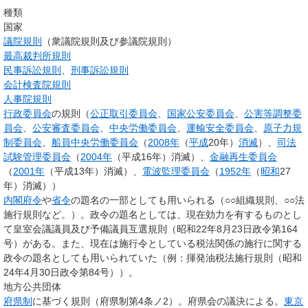
種類
国家
議院規則
（衆議院規則及び参議院規則）
最高裁判所規則
民事訴訟規則
、
刑事訴訟規則
会計検査院規則
人事院規則
行政委員会
の規則（
公正取引委員会
、
国家公安委員会
、
公害等調整委
員会
、
公安審査委員会
、
中央労働委員会
、
運輸安全委員会
、
原子力規
制委員会
、
船員中央労働委員会
（
2008年
（
平成
20年）
消滅
）、
司法
試験管理委員会
（
2004年
（平成16年）消滅）、
金融再生委員会
（
2001年
（平成13年）消滅）、
電波監理委員会
（
1952年
（
昭和
27
年）消滅））
内閣府令
や
省令
の題名の一部としても用いられる（○○組織規則、○○法
施行規則など。）。政令の題名としては、現在効力を有するものとし
て皇室会議議員及び予備議員互選規則（昭和22年8月23日政令第164
号）がある。また、現在は施行令としている税法関係の施行に関する
政令の題名としても用いられていた（例：揮発油税法施行規則（昭和
24年4月30日政令第84号））。
地方公共団体
府県制
に基づく規則（府県制第4条ノ2）。府県会の議決による。
東京