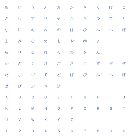
あ
い
う
え
お
か
き
く
け
こ
さ
し
す
せ
そ
た
ち
つ
て
と
な
に
ぬ
ね
の
は
ひ
ふ
へ
ほ
ま
み
む
め
も
や
ゆ
よ
ら
り
る
れ
ろ
わ
を
ん
が
ぎ
ぐ
げ
ご
ざ
じ
ず
ぜ
ぞ
だ
ぢ
づ
で
ど
ば
び
ぶ
べ
ぼ
ぱ
ぴ
ぷ
ぺ
ぽ
Ａ
Ｂ
Ｃ
Ｄ
Ｅ
Ｆ
Ｇ
Ｈ
Ｉ
Ｊ
Ｋ
Ｌ
Ｍ
Ｎ
Ｏ
Ｐ
Ｑ
Ｒ
Ｓ
Ｔ
Ｕ
Ｖ
Ｗ
Ｘ
Ｙ
Ｚ
１
２
３
４
５
６
７
８
９
０