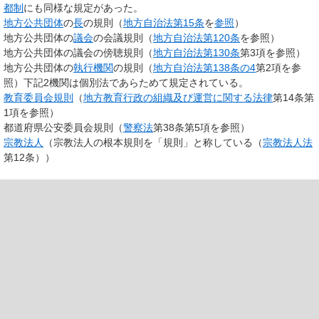
都制
にも同様な規定があった。
地方公共団体
の
長
の規則（
地方自治法
第15条
を
参照
）
地方公共団体の
議会
の会議規則（
地方自治法第120条
を参照）
地方公共団体の議会の傍聴規則（
地方自治法第130条
第3項を参照）
地方公共団体の
執行機関
の規則（
地方自治法第138条の4
第2項を参
照）下記2機関は個別法であらためて規定されている。
教育委員会規則
（
地方教育行政の組織及び運営に関する法律
第14条第
1項を参照）
都道府県公安委員会規則（
警察法
第38条第5項を参照）
宗教法人
（宗教法人の根本規則を「規則」と称している（
宗教法人法
第12条））