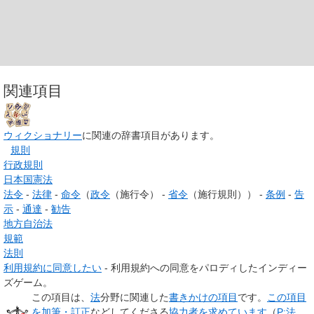
関連項目
ウィクショナリー
に関連の辞書項目があります。
規則
行政規則
日本国憲法
法令
-
法律
-
命令
（
政令
（施行令） -
省令
（施行規則）） -
条例
-
告
示
-
通達
-
勧告
地方自治法
規範
法則
利用規約に同意したい
- 利用規約への同意をパロディしたインディー
ズゲーム。
この項目は、
法
分野に関連した
書きかけの項目
です。
この項目
を加筆・訂正
などしてくださる
協力者を求めています
（
P:法