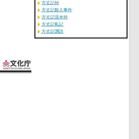
方丈記抄
方丈記殺人事件
方丈記流水抄
方丈記私記
方丈記訵説