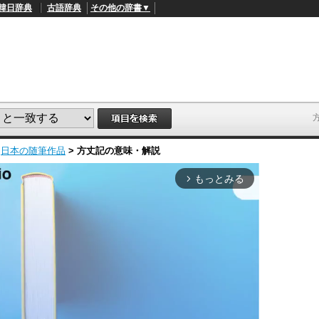
韓日辞典
古語辞典
その他の辞書▼
>
日本の随筆作品
>
方丈記
の意味・解説
もっとみる
arrow_forward_ios