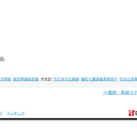
品
。
法大明録
新訳華厳経音義
方丈記
方広寺大仏鐘銘
施氏七書講義巻第四十
日光山滝
>>書跡・典籍カ
プ
ランキング