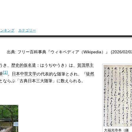
ランキング
カテゴリー
出典: フリー百科事典『ウィキペディア（Wikipedia）』 (2026/02/02 1
うき、
歴史的仮名遣
：はうぢやうき）は、
賀茂県主
[
1
]
筆
。
日本中世文学
の代表的な随筆とされ、『
徒然
とならぶ「古典日本三大随筆」に数えられる。
大福光寺本（鎌