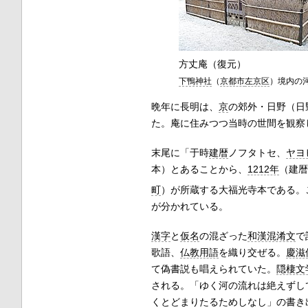
方丈庵（復元）
下鴨神社
（
京都市
左京区
）境内の
晩年に長明は、
京
の郊外・日野（日
た。庵に住みつつ当時の世間を観察
末尾に「于時
建暦
ノフタトセ、
ヤヨ
本）とあることから、
1212年
（建暦
町
）が所蔵する大福光寺本である。
が分かれている。
漢字
と
仮名
の混ざった
和漢混淆文
で
歌語、
仏教用語
を織り交ぜる。
慶滋
て偽書説も唱えられていた。
隠棲文
される。「ゆく河の流れは絶えずし
くとどまりたるためしなし」の書き