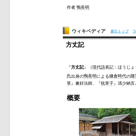
作者
鴨長明
ウィキペディア
索引トップ
方丈記
『
方丈記
』（
現代語
表記：ほうじょ
氏
出身の
鴨長明
による
鎌倉時代
の
随
草
』兼好法師、『
枕草子
』清少納言
概要