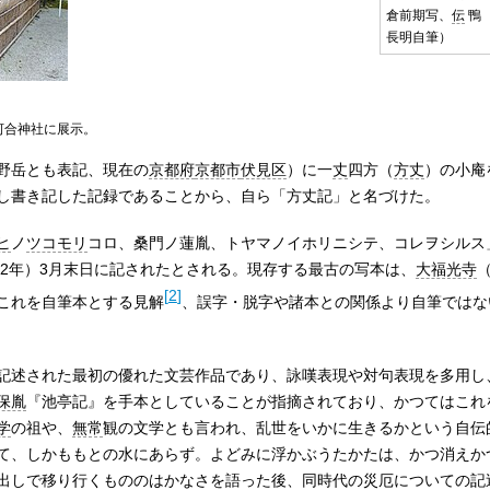
倉前期写、
伝
鴨
長明自筆）
河合神社に展示。
野岳とも表記、現在の
京都府
京都市
伏見区
）に一
丈
四方（
方丈
）の小庵
し書き記した記録であることから、自ら「方丈記」と名づけた。
ヒ
ノ
ツコモリ
コロ、桑門ノ蓮胤、トヤマノイホリニシテ、コレヲシルス
2年）3月末日に記されたとされる。現存する最古の写本は、
大福光寺
[
2
]
これを自筆本とする見解
、誤字・脱字や諸本との関係より自筆ではな
記述された最初の優れた文芸作品であり、詠嘆表現や対句表現を多用し
保胤
『池亭記』を手本としていることが指摘されており、かつてはこれ
学
の祖や、
無常
観の文学とも言われ、乱世をいかに生きるかという自伝
て、しかももとの水にあらず。よどみに浮かぶうたかたは、かつ消えか
出しで移り行くもののはかなさを語った後、同時代の災厄についての記