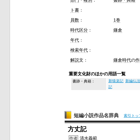
部門
・
種別
：
書跡・典籍
ト書
：
員数
：
1巻
時代区分
：
鎌倉
年代
：
検索
年代
：
解説
文：
鎌倉時代
の
作
重要文化財のほかの用語一覧
書跡・典籍：
新猿楽記
新編仏
記
短編小説作品名辞典
索引トッ
方丈記
清水義範
作者