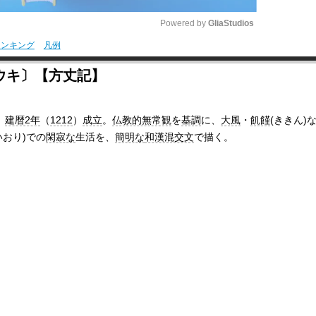
Powered by 
GliaStudios
ランキング
凡例
M
ウキ〕【方丈記】
u
t
。
建暦2年
（
1212
）
成立
。
仏教的無常観
を
基調
に、
大風
・
飢饉
(ききん)
e
いおり)での
閑寂な
生活を、
簡明な
和漢混交文
で描く。