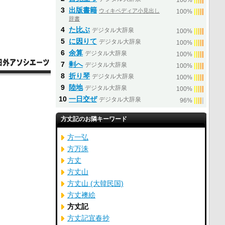
100%
3
出版書籍
ウィキペディア小見出し
|
|
|
|
|
100%
辞書
4
た比ぶ
デジタル大辞泉
|
|
|
|
|
100%
5
に因りて
デジタル大辞泉
|
|
|
|
|
100%
6
余算
デジタル大辞泉
|
|
|
|
|
100%
7
剰へ
デジタル大辞泉
|
|
|
|
|
100%
8
折り琴
デジタル大辞泉
|
|
|
|
|
100%
9
陸地
デジタル大辞泉
|
|
|
|
|
100%
10
一日交ぜ
デジタル大辞泉
|
|
|
|
|
96%
方丈記のお隣キーワード
方一弘
方万洙
方丈
方丈山
方丈山 (大韓民国)
方丈襖絵
方丈記
方丈記宜春抄