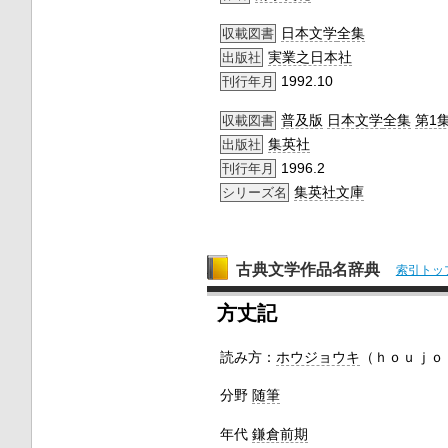
日本文学
全集
収載図書
実業之日本社
出版社
1992.10
刊行年月
普及版
日本文学
全集
第1
収載図書
集英社
出版社
1996.2
刊行年月
集英社文庫
シリーズ名
古典文学作品名辞典
索引トッ
方丈記
読み方：
ホウジョウキ
（ｈｏｕｊｏ
分野
随筆
年代
鎌倉前期