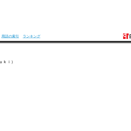
用語の索引
ランキング
ｕｋｉ）