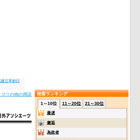
尾建立草創日
検索ランキング
テゴリの他の用語
1～10位
11～20位
21～30位
最遅
邂逅
為政者