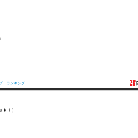
集
プ
ランキング
ｕｋｉ）