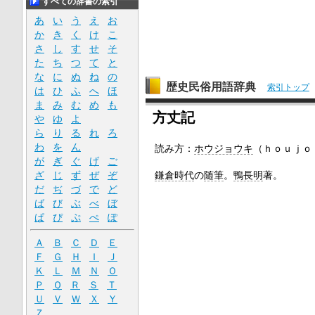
すべての辞書の索引
あ
い
う
え
お
か
き
く
け
こ
さ
し
す
せ
そ
た
ち
つ
て
と
な
に
ぬ
ね
の
歴史民俗用語辞典
索引トップ
は
ひ
ふ
へ
ほ
ま
み
む
め
も
方丈記
や
ゆ
よ
ら
り
る
れ
ろ
わ
を
ん
読み方：
ホウジョウキ
（ｈｏｕｊｏ
が
ぎ
ぐ
げ
ご
ざ
じ
ず
ぜ
ぞ
鎌倉時代
の
随筆
。
鴨長明
著。
だ
ぢ
づ
で
ど
ば
び
ぶ
べ
ぼ
ぱ
ぴ
ぷ
ぺ
ぽ
Ａ
Ｂ
Ｃ
Ｄ
Ｅ
Ｆ
Ｇ
Ｈ
Ｉ
Ｊ
Ｋ
Ｌ
Ｍ
Ｎ
Ｏ
Ｐ
Ｑ
Ｒ
Ｓ
Ｔ
Ｕ
Ｖ
Ｗ
Ｘ
Ｙ
Ｚ