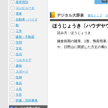
業界用語
＋
コンピュータ
＋
電車
＋
デジタル大辞泉
索引トップ
自動車・バイク
＋
ほうじょうき〔ハウヂヤ
船
＋
工学
＋
読み方：ほうじょうき
建築・不動産
＋
鎌倉前期
の
随筆
。
1巻
。
鴨長明
著
学問
＋
や、
日野山
に
閑居し
た
方丈
の庵(
文化
＋
生活
＋
ヘルスケア
＋
趣味
＋
スポーツ
＋
生物
＋
食品
＋
人名
＋
方言
＋
辞書・百科事典
＋