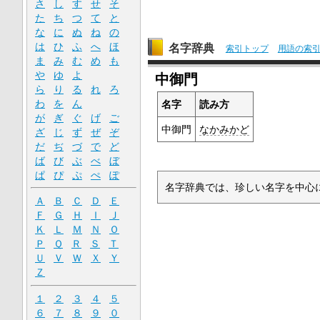
さ
し
す
せ
そ
た
ち
つ
て
と
な
に
ぬ
ね
の
は
ひ
ふ
へ
ほ
名字辞典
索引トップ
用語の索
ま
み
む
め
も
や
ゆ
よ
中御門
ら
り
る
れ
ろ
わ
を
ん
名字
読み方
が
ぎ
ぐ
げ
ご
中御門
なかみかど
ざ
じ
ず
ぜ
ぞ
だ
ぢ
づ
で
ど
ば
び
ぶ
べ
ぼ
ぱ
ぴ
ぷ
ぺ
ぽ
名字辞典では、珍しい名字を中心
Ａ
Ｂ
Ｃ
Ｄ
Ｅ
Ｆ
Ｇ
Ｈ
Ｉ
Ｊ
Ｋ
Ｌ
Ｍ
Ｎ
Ｏ
Ｐ
Ｑ
Ｒ
Ｓ
Ｔ
Ｕ
Ｖ
Ｗ
Ｘ
Ｙ
Ｚ
１
２
３
４
５
６
７
８
９
０