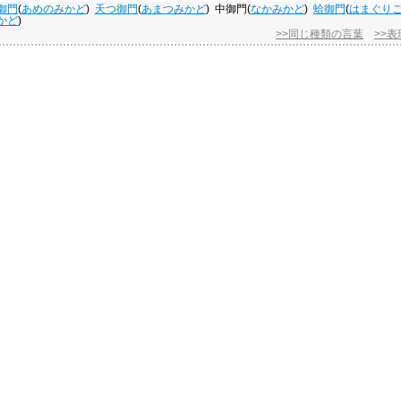
御門
(
あめのみかど
)
天つ御門
(
あまつみかど
)
中御門
(
なかみかど
)
蛤御門
(
はまぐり
かど
)
>>同じ種類の言葉
>>