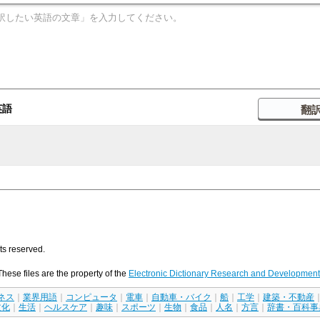
英語
 reserved.
 These files are the property of the
Electronic Dictionary Research and Developmen
ネス
｜
業界用語
｜
コンピュータ
｜
電車
｜
自動車・バイク
｜
船
｜
工学
｜
建築・不動産
文化
｜
生活
｜
ヘルスケア
｜
趣味
｜
スポーツ
｜
生物
｜
食品
｜
人名
｜
方言
｜
辞書・百科事