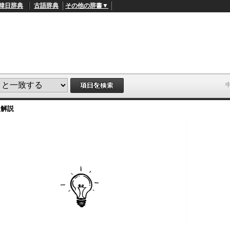
韓日辞典
古語辞典
その他の辞書▼
・解説