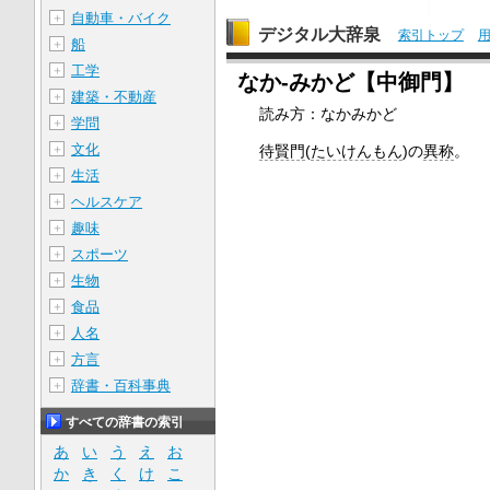
自動車・バイク
＋
デジタル大辞泉
索引トップ
船
＋
工学
＋
なか‐みかど【中御門】
建築・不動産
＋
読み方：なかみかど
学問
＋
文化
待賢門
(
たいけんもん
)の
異称
。
＋
生活
＋
ヘルスケア
＋
趣味
＋
スポーツ
＋
生物
＋
食品
＋
人名
＋
方言
＋
辞書・百科事典
＋
すべての辞書の索引
あ
い
う
え
お
か
き
く
け
こ