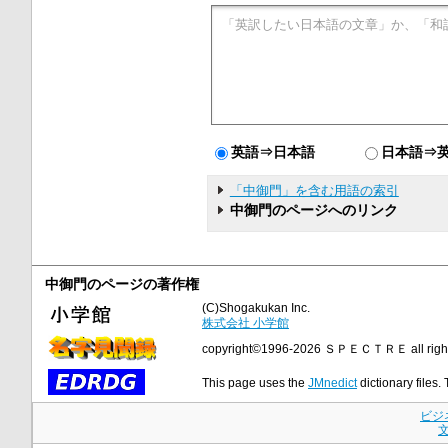
英語⇒日本語
日本語⇒
「中御門」を含む用語の索引
中御門のページへのリンク
中御門のページの著作権
(C)Shogakukan Inc.
株式会社 小学館
copyright©1996-2026 ＳＰＥＣＴＲＥ all rights
This page uses the
JMnedict
dictionary files.
ビジ