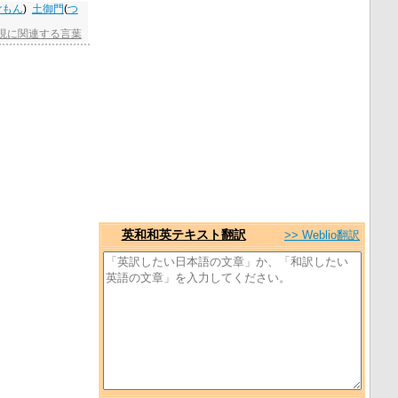
ごもん
)
土御門
(
つ
表現に関連する言葉
英和和英テキスト翻訳
>> Weblio翻訳