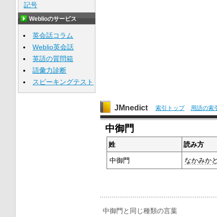
記号
Weblioのサービス
英会話コラム
Weblio英会話
英語の質問箱
語彙力診断
スピーキングテスト
JMnedict
索引トップ
用語の索
中御門
姓
読み方
中御門
なかみか
中御門と同じ種類の言葉