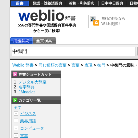
辞書
類語・対義語辞典
英和・和英辞典
日中中日辞典
日韓
無料の翻訳なら
Weblio翻訳！
556の専門辞書や国語辞典百科事典
から一度に検索!
Weblio 辞書
>
同じ種類の言葉
>
言葉
>
表現
>
御門
>
中御門
の意味
辞書ショートカット
1
デジタル大辞泉
2
名字辞典
3
JMnedict
カテゴリ一覧
全て
ビジネス
＋
業界用語
＋
コンピュータ
＋
電車
＋