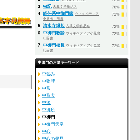
78%
3
虫記
古典文学作品名
|
|
|
|
|
78%
4
経任系中御門家
ウィキペディア
|
|
|
|
|
72%
小見出し辞書
5
清水寺縁起
古典文学作品名
|
|
|
|
|
72%
6
中御門教諭
ウィキペディア小見出
|
|
|
|
|
72%
し辞書
7
中御門校長
ウィキペディア小見出
|
|
|
|
|
72%
し辞書
中御門のお隣キーワード
中弛み
中張牌
。
中形
中形犬
中後
中御所
中御門
中御門天皇
中心
中心の発見