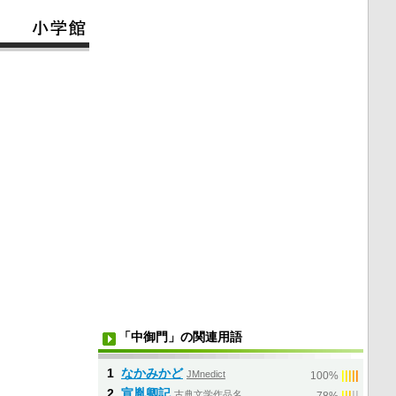
「中御門」の関連用語
1
なかみかど
JMnedict
|
|
|
|
|
100%
2
宣胤卿記
古典文学作品名
|
|
|
|
|