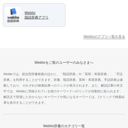
Weblio
国語辞典アプリ
Weblioのアプリ一覧を見る
Weblioをご覧のユーザーのみなさまへ
Weblioでは、統合型辞書検索のほかに、「類語辞典」や「英和・和英辞典」、「手話
辞典」を利用することができます。辞書、類語辞典、英和・和英辞典、手話辞典は連
動しており、それぞれの検索結果へのリンクが表示されます。また、解説記事の本文
中では、Weblioに登録されている他のキーワードへのリンクが自動的に貼られます。
解説文で登場した分からないキーワードや気になるキーワードは、1クリックで検索結
果を表示することができます。
Weblio辞書のカテゴリ一覧