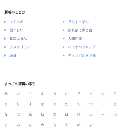
新着のことば
エキスポ
月とすっぽん
図々しい
割れ鍋に綴じ蓋
超加工食品
人間性能
テスクリアル
バイオハッキング
頭身
ディノバルド亜種
すべての辞書の索引
あ
い
う
え
お
か
き
く
け
こ
さ
し
す
せ
そ
た
ち
つ
て
と
な
に
ぬ
ね
の
は
ひ
ふ
へ
ほ
ま
み
む
め
も
や
ゆ
よ