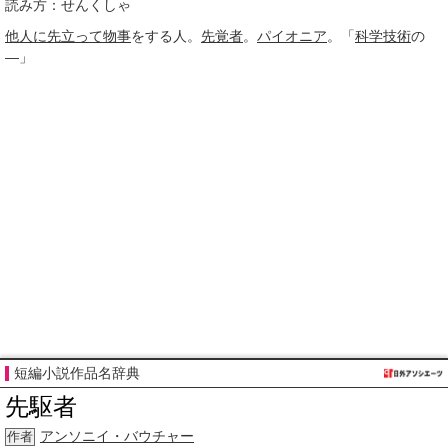
読み方：せんくしゃ
他人に
先立って
物事
をする人。
先覚者
。
パイオニア
。「
科学技術
の
―」
短編小説作品名辞典
先駆者
アンソニイ・バウチャー
作者