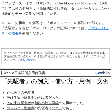
『
フラワーズ・オブ・ロマンス
』（
The Flowers of Romance
、
1981
年
）ではその
姿勢
をより
徹底的に
推し進め
、
激し
い
パーカッション
や
抽象的な
テープ音楽
を
強調して
いる。
※この「先駆者」の解説は、「ポストロック」の解説の一部です。
「先駆者」を含む「ポストロック」の記事については、
「ポストロッ
ク」の概要
を参照ください。
ウィキペディア小見出し辞書の「先駆者」の項目はプログラムで機械的に意味や本
文を生成しているため、不適切な項目が含まれていることもあります。ご了承くだ
さいませ。
お問い合わせ
。
Weblio日本語例文用例辞書
「先駆者」の例文・使い方・用例・文例
近代医学
の先駆者
彼は
生物地球化学
の先駆者だった。
その比較
研究者
は
印欧比較言語学
の先駆者でした。
カンパニー型組織
の先駆者は
ソニー
である。