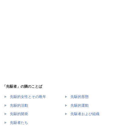
「先駆者」の隣のことば
先駆的女性とその晩年
先駆的形態
先駆的活動
先駆的運動
先駆的開発
先駆者および組織
先駆者たち