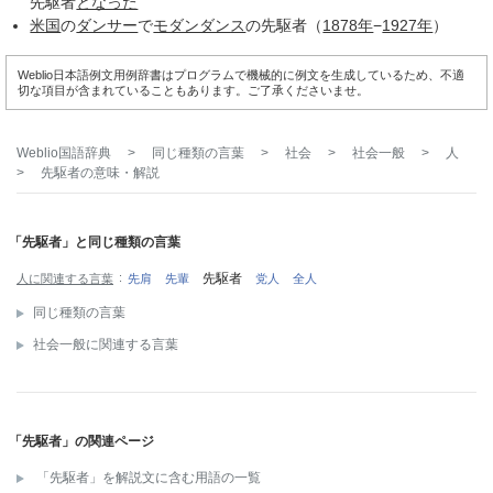
先駆者
となった
米国
の
ダンサー
で
モダンダンス
の先駆者（
1878年
−
1927年
）
Weblio日本語例文用例辞書はプログラムで機械的に例文を生成しているため、不適
切な項目が含まれていることもあります。ご了承くださいませ。
Weblio国語辞典
>
同じ種類の言葉
>
社会
>
社会一般
>
人
>
先駆者
の意味・解説
「先駆者」と同じ種類の言葉
先駆者
人に関連する言葉
先肩
先輩
党人
全人
同じ種類の言葉
社会一般に関連する言葉
「先駆者」の関連ページ
「先駆者」を解説文に含む用語の一覧