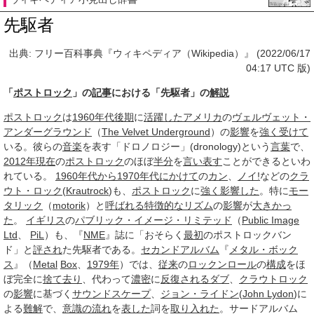
先駆者
出典: フリー百科事典『ウィキペディア（Wikipedia）』 (2022/06/17
04:17 UTC 版)
「
ポストロック
」の
記事
における「先駆者」の
解説
ポストロック
は
1960年代
後期
に
活躍した
アメリカ
の
ヴェルヴェット・
アンダーグラウンド
（
The Velvet Underground
）の
影響
を
強く
受けて
いる。彼らの
音楽
を表す「ドロノロジー」(dronology)という
言葉
で、
2012年現在
の
ポストロック
のほぼ
半分
を
言い表す
ことができるといわ
れている。
1960年代から1970年代にかけて
の
カン
、
ノイ!
などの
クラ
ウト・ロック
(
Krautrock
)も、
ポストロック
に
強く
影響した
。特に
モー
タリック
（
motorik
）と
呼ばれる
特徴的な
リズム
の
影響
が
大きかっ
た
。
イギリス
の
パブリック・イメージ・リミテッド
（
Public Image
Ltd
、
PiL
）も、『
NME
』誌に「おそらく
最初
のポストロックバン
ド」と
評され
た先駆者である。
セカンドアルバム
『
メタル・ボック
ス
』（
Metal
Box
、
1979年
）では、
従来
の
ロックンロール
の
構成
をほ
ぼ完全に
捨て去り
、代わって
濃密
に
反復される
ダブ
、
クラウトロック
の
影響
に基づく
サウンドスケープ
、
ジョン・ライドン
(
John Lydon
)に
よる
難解
で、
意識の流れ
を
表した
詞を
取り入れた
。サードアルバム