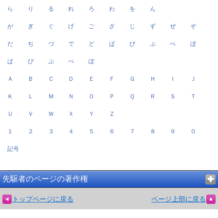
ら
り
る
れ
ろ
わ
を
ん
が
ぎ
ぐ
げ
ご
ざ
じ
ず
ぜ
ぞ
だ
ぢ
づ
で
ど
ば
び
ぶ
べ
ぼ
ぱ
ぴ
ぷ
ぺ
ぽ
Ａ
Ｂ
Ｃ
Ｄ
Ｅ
Ｆ
Ｇ
Ｈ
Ｉ
Ｊ
Ｋ
Ｌ
Ｍ
Ｎ
Ｏ
Ｐ
Ｑ
Ｒ
Ｓ
Ｔ
Ｕ
Ｖ
Ｗ
Ｘ
Ｙ
Ｚ
１
２
３
４
５
６
７
８
９
０
記号
先駆者のページの著作権
トップページに戻る
ページ上部に戻る