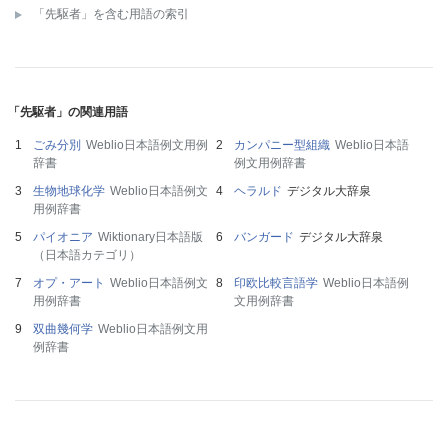
「先駆者」を含む用語の索引
「先駆者」の関連用語
ごみ分別
Weblio日本語例文用例
カンパニー型組織
Weblio日本語
辞書
例文用例辞書
生物地球化学
Weblio日本語例文
ヘラルド
デジタル大辞泉
用例辞書
パイオニア
Wiktionary日本語版
バンガード
デジタル大辞泉
（日本語カテゴリ）
オプ・アート
Weblio日本語例文
印欧比較言語学
Weblio日本語例
用例辞書
文用例辞書
双曲幾何学
Weblio日本語例文用
例辞書