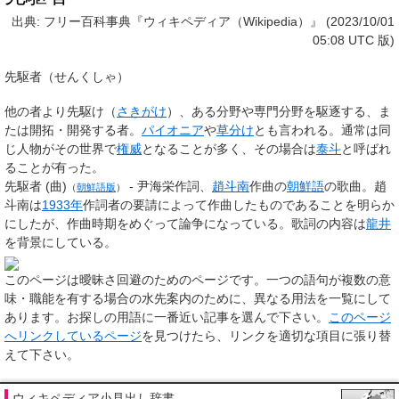
出典: フリー百科事典『ウィキペディア（Wikipedia）』 (2023/10/01
05:08 UTC 版)
先駆者
（せんくしゃ）
他の者より先駆け（
さきがけ
）、ある分野や専門分野を駆逐する、ま
たは開拓・開発する者。
パイオニア
や
草分け
とも言われる。通常は同
じ人物がその世界で
権威
となることが多く、その場合は
泰斗
と呼ばれ
ることが有った。
先駆者 (曲)
- 尹海栄作詞、
趙斗南
作曲の
朝鮮語
の歌曲。趙
（
朝鮮語版
）
斗南は
1933年
作詞者の要請によって作曲したものであることを明らか
にしたが、作曲時期をめぐって論争になっている。歌詞の内容は
龍井
を背景にしている。
このページは
曖昧さ回避のためのページ
です。一つの語句が複数の意
味・職能を有する場合の水先案内のために、異なる用法を一覧にして
あります。お探しの用語に一番近い記事を選んで下さい。
このページ
へリンクしているページ
を見つけたら、リンクを適切な項目に張り替
えて下さい。
ウィキペディア小見出し辞書