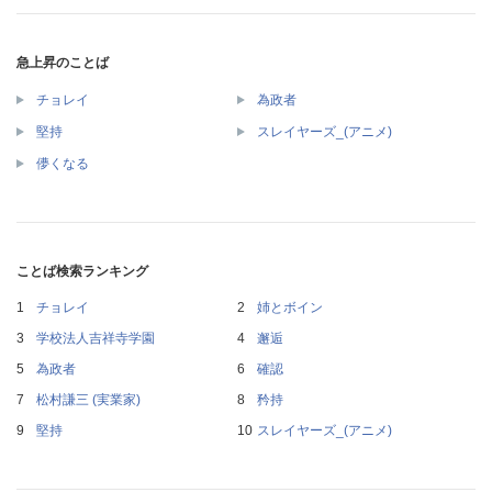
急上昇のことば
チョレイ
為政者
堅持
スレイヤーズ_(アニメ)
儚くなる
ことば検索ランキング
チョレイ
姉とボイン
学校法人吉祥寺学園
邂逅
為政者
確認
松村謙三 (実業家)
矜持
堅持
スレイヤーズ_(アニメ)