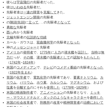
彼らは
宇宙飛行
の先駆者だった。
彼は
いわゆる
先駆者だ。
先駆者達は
一連の
障害
を
克服して
きた。
ジェットエンジン
開発
の先駆者.
の
陣頭
[
先頭
]に
立って
, …の先駆者
となって
.
勇敢な
先駆者
西へ
向かう先駆者
北極
先駆者の
伝説的な
功績
カール・ガウスは、
双曲幾何学
の先駆者
となった
神の
メッセンジャー
と先駆者
アメリカ
の
発明者
で、
1775年
に
人力
の
潜水艦
を
設計し
、
当時
は
無
力だ
っが、
その後
、
潜水艦
の
先駆者として
の
認知
を
もたらした
（
1742年
−
1824年
）
米国
の
コメディアン
で、
テレビ
の
コメディ
番組
の先駆者
となった
（
1922年
生まれ
）
英国
の
化学者
で、
電気化学
の先駆者であり、
要素
ナトリウム
、
カ
リウム
、
バリウム
、
ホウ素
、
カルシウム
、
マグネシウム
、および
塩素
を
分離する
のにそれを
使用した
（
1778年
−
1829年
）
米国の映画
制作者
で、
アニメーション
の先駆者となり、
ミッキ
ー・マウスとドナルド・ダック
のような
キャラクター
を
創作した
米国の社会
改革者
で、
刑務所
の
改革
や
精神障害者
の
治療において