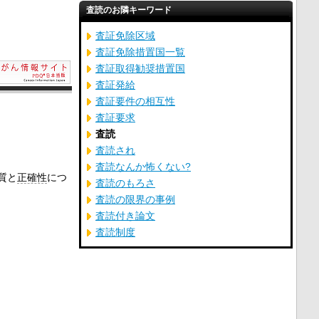
査読のお隣キーワード
査証免除区域
査証免除措置国一覧
査証取得勧奨措置国
査証発給
査証要件の相互性
査証要求
査読
査読され
査読なんか怖くない?
質と
正確性
につ
査読のもろさ
査読の限界の事例
査読付き論文
査読制度