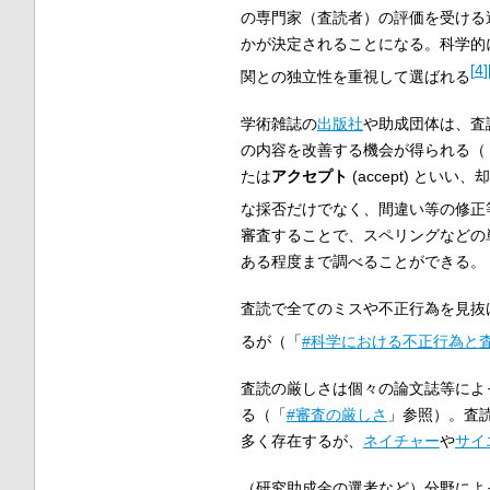
の専門家（査読者）の評価を受ける
かが決定されることになる。科学的
[
4
]
関との独立性を重視して選ばれる
学術雑誌の
出版社
や助成団体は、査
の内容を改善する機会が得られる（
たは
アクセプト
(
accept
) といい
な採否だけでなく、間違い等の修正
審査することで、スペリングなどの
ある程度まで調べることができる。
査読で全てのミスや不正行為を見抜
るが（「
#科学における不正行為と
査読の厳しさは個々の論文誌等によ
る（「
#審査の厳しさ
」参照）。査
多く存在するが、
ネイチャー
や
サイ
（研究助成金の選考など）分野によ