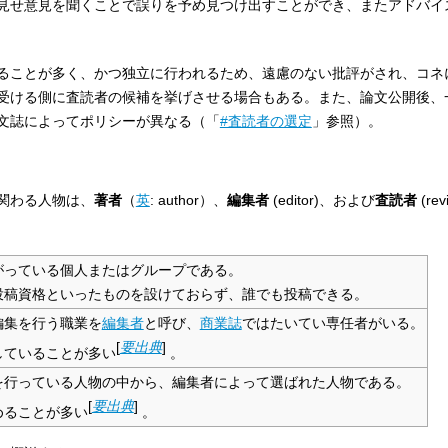
見せ意見を聞くことで誤りを予め見つけ出すことができ、またアドバイ
ることが多く、かつ独立に行われるため、遠慮のない批評がされ、コネ
受ける側に査読者の候補を挙げさせる場合もある。また、論文公開後、
文誌によってポリシーが異なる（「
#査読者の選定
」参照）。
関わる人物は、
著者
（
英
:
author
）、
編集者
(
editor
)、および
査読者
(
rev
がっている個人またはグループである。
投稿資格といったものを設けておらず、誰でも投稿できる。
編集を行う職業を
編集者
と呼び、
商業誌
ではたいてい専任者がいる。
[
要出典
]
していることが多い
。
を行っている人物の中から、編集者によって選ばれた人物である。
[
要出典
]
めることが多い
。