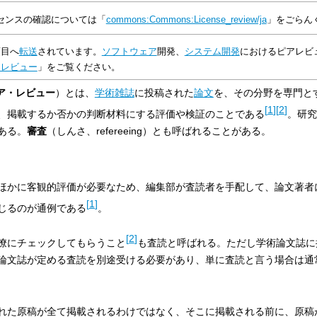
センスの確認については「
commons:Commons:License_review/ja
」をごらん
項目へ
転送
されています。
ソフトウェア
開発、
システム開発
におけるピアレビ
アレビュー
」をご覧ください。
ア・レビュー
）とは、
学術雑誌
に投稿された
論文
を、その分野を専門と
[
1
]
[
2
]
、掲載するか否かの判断材料にする評価や検証のことである
。研究
ある。
審査
（しんさ、
refereeing
）とも呼ばれることがある。
ほかに客観的評価が必要なため、編集部が査読者を手配して、論文著者
[
1
]
じるのが通例である
。
[
2
]
僚にチェックしてもらうこと
も査読と呼ばれる。ただし学術論文誌に
論文誌が定める査読を別途受ける必要があり、単に査読と言う場合は通
れた原稿が全て掲載されるわけではなく、そこに掲載される前に、原稿