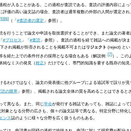
過程が入ることがある。この過程が査読である。査読の評価内容によっ
に評価の高い論文誌の場合、査読者は通常複数の外部の人間が選定され
[
5
]
[
6
]
（「
#査読者の選定
」参照）。
読を行うことで論文や申請を取捨選択することができ、また論文の著者
「
#プロセス
」「
#査読
」参照）。査読の過程を経て雑誌への掲載が決ま
、却下され掲載が拒否されることを掲載不可または
リジェクト
(
reject
) と
[
7
]
等を経た上での条件付きの採用となる場合もある（解説例:
）。この
単純なミスの発見（
校正
）だけでなく、専門的知識を要する既存の知見
けるわけではなく、論文の発表後に他グループによる追試等で誤りが見
査読の限界
」参照）、掲載される論文全体の質を高めることはできると
って異なる。また、同じ
学会
が発行する雑誌であっても、雑誌によって
読対象となる分野の広さも、個々の論文誌等で異なる。特定分野に特化
エンス
誌のように様々な分野を広く扱うものもある。
っては、申請書が同様の過程で吟味され、申請に対して研究費が配分さ