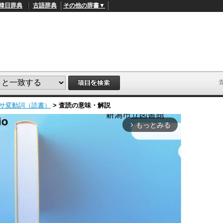
韓日辞典
古語辞典
その他の辞書▼
サ変動詞（読書）
>
査読
の意味・解説
もっとみる
arrow_forward_ios