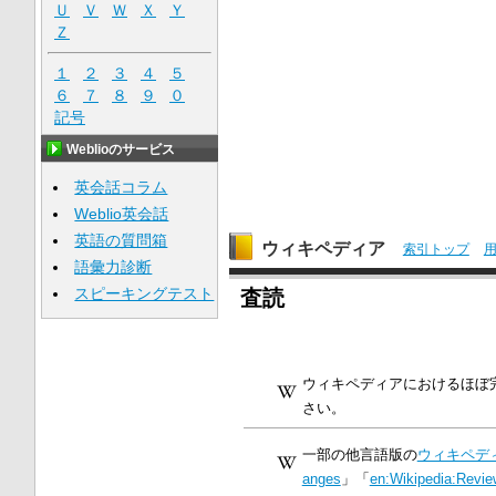
Ｕ
Ｖ
Ｗ
Ｘ
Ｙ
Ｚ
１
２
３
４
５
６
７
８
９
０
記号
Weblioのサービス
英会話コラム
Weblio英会話
英語の質問箱
ウィキペディア
索引トップ
語彙力診断
スピーキングテスト
査読
ウィキペディアにおけるほぼ
さい。
一部の他言語版の
ウィキペデ
anges
」「
en:Wikipedia:Revie