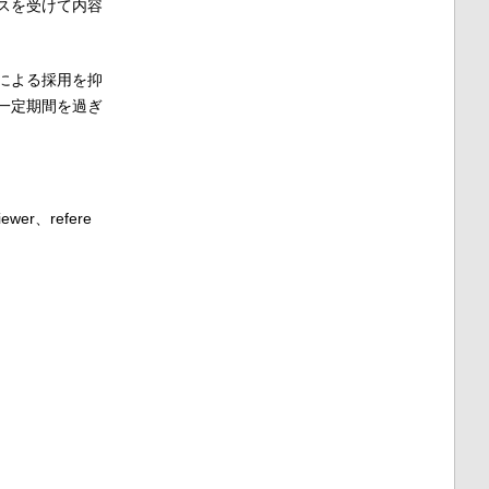
スを受けて内容
による採用を抑
一定期間を過ぎ
iewer
、
refere