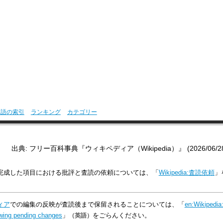
用語の索引
ランキング
カテゴリー
出典: フリー百科事典『ウィキペディア（Wikipedia）』 (2026/06/28 1
完成した項目における批評と査読の依頼については、「
Wikipedia:査読依頼
」
ィア
での編集の反映が査読後まで保留されることについては、「
en:Wikipedia
wing pending changes
」
をごらんください。
（英語）