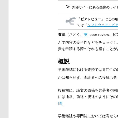
外部サイトにある画像のライ
「
ピアレビュー
」はこの
ては「
ソフトウェア・ピ
査読
（さどく、
英
:
peer review
、
ピ
んで内容の妥当性などをチェックし
費を申請する際のそれも指すことが
概説
学術雑誌における査読では専門性の
かは知らせず、査読者への接触も禁
投稿前に、論文の原稿を共著者や同
には通常、前述・後述のようにその
[
3
]
。
学術雑誌や専門誌においては寄せら