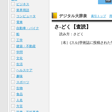
ビジネス
＋
業界用語
＋
デジタル大辞泉
コンピュータ
索引トップ
＋
電車
＋
さ‐どく【査読】
自動車・バイク
＋
読み方：さどく
船
＋
工学
＋
［名］
(
スル
)
学術誌
に
投稿され
た
建築・不動産
＋
学問
＋
文化
＋
生活
＋
ヘルスケア
＋
趣味
＋
スポーツ
＋
生物
＋
食品
＋
人名
＋
方言
＋