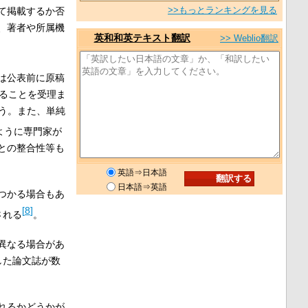
>>もっとランキングを見る
て掲載するか否
、著者や所属機
英和和英テキスト翻訳
>> Weblio翻訳
は公表前に原稿
ることを受理ま
いう。また、単純
ように専門家が
との整合性等も
英語⇒日本語
日本語⇒英語
つかる場合もあ
[
8
]
される
。
異なる場合があ
した論文誌が数
れるかどうかが