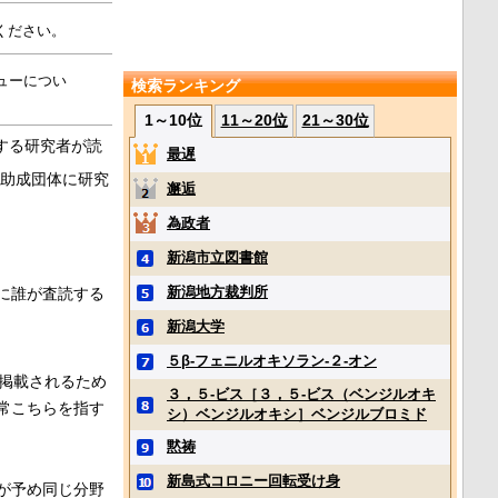
ください。
ューについ
検索ランキング
1～10位
11～20位
21～30位
する研究者が読
最遅
助成団体に研究
邂逅
為政者
新潟市立図書館
新潟地方裁判所
に誰が査読する
新潟大学
５β‐フェニルオキソラン‐２‐オン
掲載されるため
３，５‐ビス［３，５‐ビス（ベンジルオキ
常こちらを指す
シ）ベンジルオキシ］ベンジルブロミド
黙祷
新島式コロニー回転受け身
が予め同じ分野