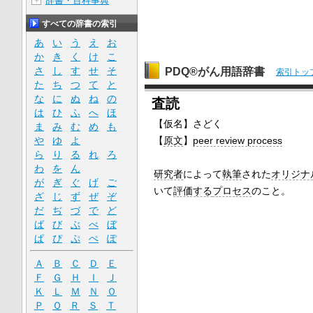
辞書・百科事典
＋
すべての辞書の索引
あ
い
う
え
お
か
き
く
け
こ
さ
し
す
せ
そ
PDQ®がん用語辞書
索引トッ
た
ち
つ
て
と
な
に
ぬ
ね
の
査読
は
ひ
ふ
へ
ほ
【仮名】さどく
ま
み
む
め
も
や
ゆ
よ
【
原文
】
peer review process
ら
り
る
れ
ろ
わ
を
ん
研究者
によって
執筆
された
オリジナ
が
ぎ
ぐ
げ
ご
いて
評価する
プロセス
のこと。
ざ
じ
ず
ぜ
ぞ
だ
ぢ
づ
で
ど
ば
び
ぶ
べ
ぼ
ぱ
ぴ
ぷ
ぺ
ぽ
Ａ
Ｂ
Ｃ
Ｄ
Ｅ
Ｆ
Ｇ
Ｈ
Ｉ
Ｊ
Ｋ
Ｌ
Ｍ
Ｎ
Ｏ
Ｐ
Ｑ
Ｒ
Ｓ
Ｔ