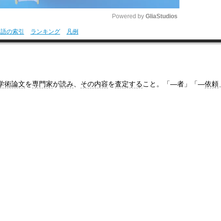
Powered by 
GliaStudios
用語の索引
ランキング
凡例
M
u
t
学術論文
を
専門家
が
読み
、
その内容
を
査定する
こと。「―者」「―
依頼
e