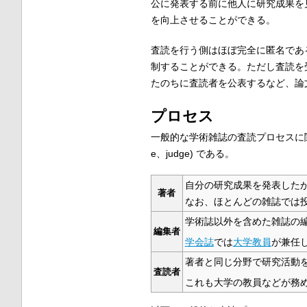
公に発表する前に他人に研究成果を
を向上させることができる。
査読を行う側はほぼ完全に匿名であ
制することができる。ただし査読を
たのちに査読者を公表するなど、論
プロセス
一般的な学術雑誌の査読プロセスに
e
、
judge
) である。
自分の研究成果を発表した
著者
なお、ほとんどの雑誌では
学術誌以外を含めた雑誌の
編集者
学会誌
では
大学教員
が兼任
著者と同じ分野で研究活動
査読者
これも大学の教員などが務