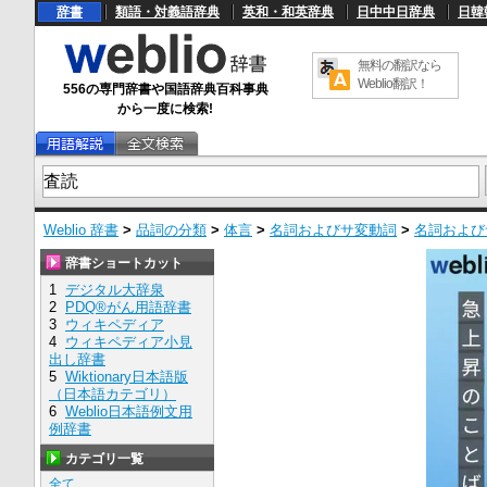
辞書
類語・対義語辞典
英和・和英辞典
日中中日辞典
日韓
無料の翻訳なら
Weblio翻訳！
556の専門辞書や国語辞典百科事典
から一度に検索!
Weblio 辞書
>
品詞の分類
>
体言
>
名詞およびサ変動詞
>
名詞および
辞書ショートカット
1
デジタル大辞泉
2
PDQ®がん用語辞書
3
ウィキペディア
4
ウィキペディア小見
出し辞書
5
Wiktionary日本語版
（日本語カテゴリ）
6
Weblio日本語例文用
例辞書
カテゴリ一覧
全て