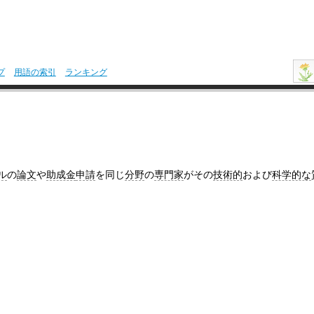
プ
用語の索引
ランキング
ル
の
論文
や
助成金
申請
を同じ
分野
の
専門家
がその
技術的
および
科学的な