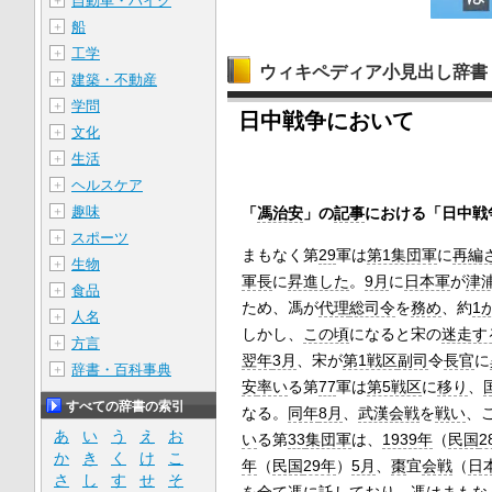
自動車・バイク
＋
船
＋
工学
＋
ウィキペディア小見出し辞書
建築・不動産
＋
学問
＋
日中戦争において
文化
＋
生活
＋
ヘルスケア
＋
趣味
「
馮治安
」の
記事
における「日中戦
＋
スポーツ
＋
まもなく第
29
軍は
第1集団軍
に
再編
生物
＋
軍長
に
昇進した
。
9月
に
日本軍
が
津
食品
＋
ため、馮が
代理
総司令
を
務め
、約
1
人名
＋
しかし、
この頃
になると宋の
迷走す
方言
＋
翌年
3月
、宋が
第1戦区
副司
令
長官
に
辞書・百科事典
＋
安
率い
る第
77
軍は
第5戦区
に
移り
、
すべての辞書の索引
なる。
同年
8月
、
武漢会戦
を
戦い
、
あ
い
う
え
お
い
る第
33
集団軍
は、
1939年
（
民国
2
か
き
く
け
こ
年
（
民国
29年
）
5月
、
棗
宜
会戦
（
日
さ
し
す
せ
そ