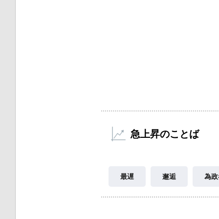
急上昇のことば
最遅
邂逅
為政