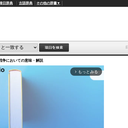
韓日辞典
古語辞典
その他の辞書▼
戦争において
の意味・解説
もっとみる
arrow_forward_ios