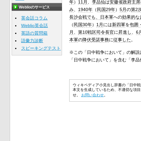
年
）
11月
、
李品仙
は
安徽省
政府主席
Weblioのサービス
み
、
1940年
（
民国
29年
）
5月
の
第2
長沙会戦
でも、
日本軍
への
効果的な
英会話コラム
（
民国
30年
）
1月
には
新四軍
を
包囲
Weblio英会話
月
、
第10戦区
司令長官
に
昇進し
、
6
英語の質問箱
本軍
の
降伏
受諾
事務
に
従事した
。
語彙力診断
スピーキングテスト
※この「日中戦争において」の解説
「日中戦争において」を含む「李品
ウィキペディア小見出し辞書の「日中戦
本文を生成しているため、不適切な項目
せ。
お問い合わせ
。