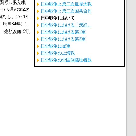
整備
に
取り組
日中戦争と第二次世界大戦
年
）
8月
の
第2次
日中戦争と第二次国共合作
遂行し
、
1941年
日中戦争において
（
民国
34年
）
1
日中戦争における「漢奸」
、
徐州
方面
で
日
日中戦争における第1軍
日中戦争における第2軍
日中戦争に従軍
日中戦争の上海戦
日中戦争の中国側犠牲者数