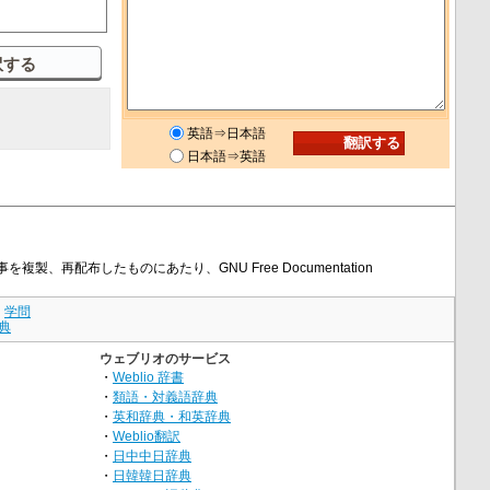
英語⇒日本語
日本語⇒英語
を複製、再配布したものにあたり、GNU Free Documentation
｜
学問
典
ウェブリオのサービス
・
Weblio 辞書
・
類語・対義語辞典
・
英和辞典・和英辞典
・
Weblio翻訳
・
日中中日辞典
・
日韓韓日辞典