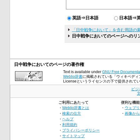
英語⇒日本語
日本語⇒
「日中戦争において」を含む用語の
日中戦争においてのページへのリ
日中戦争においてのページの著作権
Text is available under
GNU Free Documentat
Weblio辞書
に掲載されている「ウィキペディア小
Licenseというライセンスの下で提供されて
ビジ
ご利用にあたって
便利な機能
・
Weblio辞書とは
・
ウェブリ
・
検索の仕方
・
画像から
・
ヘルプ
・
利用規約
・
プライバシーポリシー
・
サイトマップ