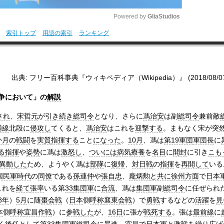
Powered by 
GliaStudios
索引トップ
用語の索引
ランキング
M
u
t
出典: フリー百科事典『ウィキペディア（Wikipedia）』 (2018/08/07 0
e
争において」の
解説
され
、
宋哲元
が
引き続き
総司令
となり、さらに
馮治安
は副
総司令
兼前敵
浦線
北段に
侵攻し
てくると、
馮治安
はこれを
迎撃する
。まもなく宋が突
か月
の
戦闘
を
実質
指揮する
こと
になった
。
10月
、馮は
第19軍団
軍団長
に
る
指揮
や
姿勢
に馮は
激怒し
、
ついには
病気療養
を
名目
に
開封
に引き
こも
異動した
ため、ようやく馮は
部隊
に
復帰
、
対日戦
の
指揮
を
再開して
いる
国民軍時代
の
同僚
である
孫連仲
や
張自忠
、
龐炳勲
と共に
徐州
方面
で
日本
これを
経て
張率
いる第
33
集団軍
に
合流
、馮は
集団軍
副
総司令
に任ぜられ
8年
）
5月
に随
棗
会戦
（
日本
側
呼称
襄東会戦
）で
勇戦
するなどの
活躍
を
見
本
側
呼称
宜昌作戦
）に
参戦した
が、
16日
に張が
戦死する
。張は
最前線
に