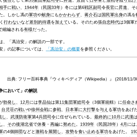
く
後任
として第
33
集団軍
総司令
に
昇進
、
宜昌
で
日本軍
と
激戦
を
繰り広げ
相手
に
戦い
、
1944年
（
民国
33年
）冬には第6
戦区
副司
令
長官
に
昇進
、そ
た。しかし馮の
軍功
や
献身
にも
かかわらず
、
蒋介石
は
国民軍
出身
の馮を
く
行わない
など
差別的
待遇
を
加えて
いる。そのため
張自忠
時代
は3個軍
で縮編される
有様
だった。
は、「馮治安」の解説の一部です。
安」の記事については、
「馮治安」の概要
を参照ください。
出典: フリー百科事典『ウィキペディア（Wikipedia）』 (2018/11/30 0
争において」の
解説
が
勃発し
、
12月
には
李品仙
は第
11
集団軍
総司令
（3個
軍統
轄）に
任命さ
、
台児荘の戦い
や
徐州会戦
に
参戦
、
日本軍
に
大打撃
を
与え
る
軍功
をあげ
戦し
、
武漢
防衛軍
第4
兵団
司令
に任ぜられている。
最終的に
10月
に
武漢
し
、
その後
湖北省
で
休養
・
再編
に
努めた
。
1939年
（
民国
28年
）
4月
には
軍
の4個
師団
などと
激戦
を
展開し
、
攻勢
を
食い止める
軍功
をあげた。
19