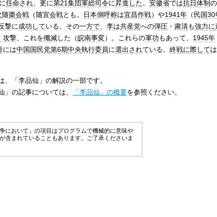
に
任命され
、更に
第21集団軍
総司令
に
昇進した
。
安徽省
では
抗日
体制
の
次
随
棗
会戦
（随宜
会戦
とも。
日本
側
呼称
は
宜昌作戦
）や
1941年
（
民国
30
反撃
に
成功して
いる。その
一方で
、
李
は
共産党
への
弾圧
・
粛清
も
強力に
・攻撃
、これを
殲滅
した（
皖南事変
）。これらの
軍功
もあって、
1945年
月
には
中国国民党
第6期
中央
執行委員
に
選出され
ている。
終戦
に際して
は
は、「李品仙」の解説の一部です。
仙」の記事については、
「李品仙」の概要
を参照ください。
争において」の項目はプログラムで機械的に意味や
が含まれていることもあります。ご了承くださいま