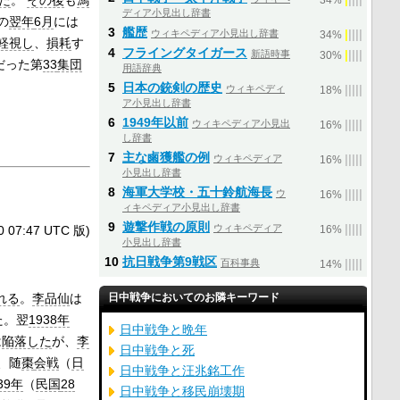
た
。
その後
も
馮
34%
ディア小見出し辞書
の
翌年
6月
には
3
艦歴
ウィキペディア小見出し辞書
|
|
|
|
|
34%
軽視し
、
損耗
す
4
フライングタイガース
新語時事
|
|
|
|
|
30%
だった第
33
集団
用語辞典
5
日本の銃剣の歴史
ウィキペディ
|
|
|
|
|
18%
ア小見出し辞書
6
1949年以前
ウィキペディア小見出
|
|
|
|
|
16%
し辞書
7
主な鹵獲艦の例
ウィキペディア
|
|
|
|
|
16%
小見出し辞書
8
海軍大学校・五十鈴航海長
ウ
|
|
|
|
|
16%
ィキペディア小見出し辞書
9
遊撃作戦の原則
ウィキペディア
|
|
|
|
|
7:47 UTC 版)
16%
小見出し辞書
10
抗日戦争第9戦区
百科事典
|
|
|
|
|
14%
れる
。
李品仙
は
日中戦争においてのお隣キーワード
た。翌
1938年
日中戦争と晩年
は
陥落した
が、
李
日中戦争と死
、随
棗
会戦
（
日
日中戦争と汪兆銘工作
39年
（
民国
28
日中戦争と移民崩壊期