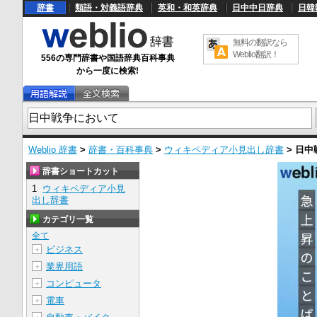
辞書
類語・対義語辞典
英和・和英辞典
日中中日辞典
日韓
無料の翻訳なら
Weblio翻訳！
556の専門辞書や国語辞典百科事典
から一度に検索!
Weblio 辞書
>
辞書・百科事典
>
ウィキペディア小見出し辞書
>
日中
辞書ショートカット
1
ウィキペディア小見
出し辞書
カテゴリ一覧
全て
ビジネス
＋
業界用語
＋
コンピュータ
＋
電車
＋