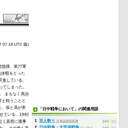
7:18 UTC 版)
総指揮
、第
77
軍
然
休暇
をとった
昇進して
いる。
って
しまった。
。 まもなく
馮治
軍
と戦うことと
た。張と馮が
率
「日中戦争において」の関連用語
せて
いる。
1940
1
百人斬り
赴く
直前
に
後事
日本語表現辞典
|
|
|
|
|
34%
2
日中戦争・太平洋戦争
ウィキペ
|
|
|
|
|