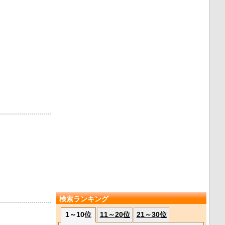
検索ランキング
1～10位
11～20位
21～30位