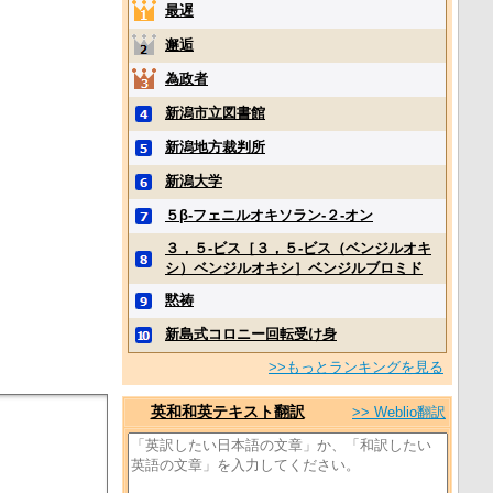
最遅
邂逅
為政者
新潟市立図書館
新潟地方裁判所
新潟大学
５β‐フェニルオキソラン‐２‐オン
３，５‐ビス［３，５‐ビス（ベンジルオキ
シ）ベンジルオキシ］ベンジルブロミド
黙祷
新島式コロニー回転受け身
>>もっとランキングを見る
英和和英テキスト翻訳
>> Weblio翻訳