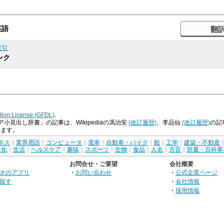
英語
索引
ンク
ion License (GFDL)
.
見出し辞書」の記事は、Wikipediaの馮治安
(改訂履歴)
、李品仙
(改訂履歴)
の記事
います。
ネス
｜
業界用語
｜
コンピュータ
｜
電車
｜
自動車・バイク
｜
船
｜
工学
｜
建築・不動産
文化
｜
生活
｜
ヘルスケア
｜
趣味
｜
スポーツ
｜
生物
｜
食品
｜
人名
｜
方言
｜
辞書・百科事
お問合せ・ご要望
会社概要
オのアプリ
・
お問い合わせ
・
公式企業ページ
探す
・
会社情報
・
採用情報