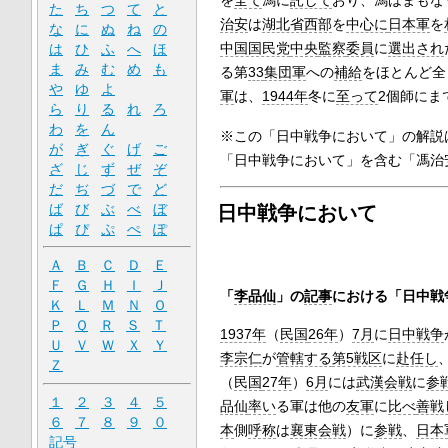
を
全て
馮に
託して
おり、馮はまもな
た
ち
つ
て
と
治安
は
湖北省
西部
を
中心に
日本軍
を
な
に
ぬ
ね
の
中国国民党
中央
監察
委員
に
選出され
は
ひ
ふ
へ
ほ
ま
み
む
め
も
る第
33
集団軍
への
補給
をほとんど全
や
ゆ
よ
軍
は、
1944年
冬に
至って
2個師にま
ら
り
る
れ
ろ
わ
を
ん
※この「日中戦争において」の解説
が
ぎ
ぐ
げ
ご
「日中戦争において」を含む「馮治
ざ
じ
ず
ぜ
ぞ
だ
ぢ
づ
で
ど
ば
び
ぶ
べ
ぼ
日中戦争において
ぱ
ぴ
ぷ
ぺ
ぽ
Ａ
Ｂ
Ｃ
Ｄ
Ｅ
Ｆ
Ｇ
Ｈ
Ｉ
Ｊ
「
李品仙
」の
記事
における「日中戦
Ｋ
Ｌ
Ｍ
Ｎ
Ｏ
Ｐ
Ｑ
Ｒ
Ｓ
Ｔ
1937年
（
民国
26年
）
7月
に
日中戦争
Ｕ
Ｖ
Ｗ
Ｘ
Ｙ
李宗仁
が
管轄する
第5戦区
に
赴任し
Ｚ
（
民国
27年
）
6月
には
武漢会戦
に
参
１
２
３
４
５
品仙
率い
る軍は他の
友軍
に
比べ
善戦
６
７
８
９
０
本
側
呼称
は
襄東会戦
）に
参戦
、
日本
記号