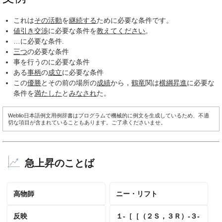
これは
その活動
を
継続する
ために必要な条件です。
値引き
交渉
に必要な条件を
教えてください
。
…に必要な条件.
三つ
の必要な条件
事を行うのに必要な条件
ある
事柄
の
成立
に必要な条件
この
優勝
とその前の場所の
成績
から，
鶴竜
関は
横綱昇進
に必要な
条件を
満たした
と
みなされ
た。
Weblio日本語例文用例辞書はプログラムで機械的に例文を生成しているため、不適
切な項目が含まれていることもあります。ご了承くださいませ。
急上昇のことば
高物師
ニー・リフト
反映
１‐［［（２Ｓ，３Ｒ）‐３‐