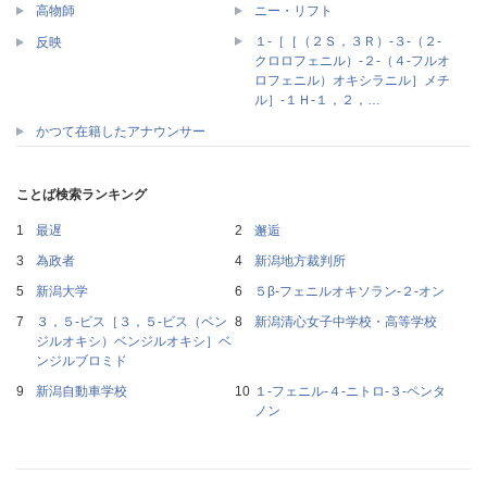
高物師
ニー・リフト
１‐［［（２Ｓ，３Ｒ）‐３‐（２‐
反映
クロロフェニル）‐２‐（４‐フルオ
ロフェニル）オキシラニル］メチ
ル］‐１Ｈ‐１，２，…
かつて在籍したアナウンサー
ことば検索ランキング
最遅
邂逅
為政者
新潟地方裁判所
新潟大学
５β‐フェニルオキソラン‐２‐オン
３，５‐ビス［３，５‐ビス（ベン
新潟清心女子中学校・高等学校
ジルオキシ）ベンジルオキシ］ベ
ンジルブロミド
新潟自動車学校
１‐フェニル‐４‐ニトロ‐３‐ペンタ
ノン