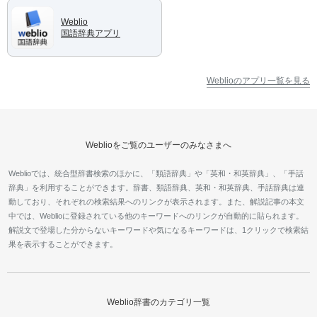
Weblio
国語辞典アプリ
Weblioのアプリ一覧を見る
Weblioをご覧のユーザーのみなさまへ
Weblioでは、統合型辞書検索のほかに、「類語辞典」や「英和・和英辞典」、「手話
辞典」を利用することができます。辞書、類語辞典、英和・和英辞典、手話辞典は連
動しており、それぞれの検索結果へのリンクが表示されます。また、解説記事の本文
中では、Weblioに登録されている他のキーワードへのリンクが自動的に貼られます。
解説文で登場した分からないキーワードや気になるキーワードは、1クリックで検索結
果を表示することができます。
Weblio辞書のカテゴリ一覧