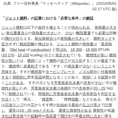
出典: フリー百科事典『ウィキペディア（Wikipedia）』 (2022/05/01
02:17 UTC 版)
「
ジェット燃料
」の
記事
における「必要な条件」の
解説
ジェット燃料
は以下の
条件
を
備え
ることが
求められる
。
発熱量が大き
い
単位重量
当り
の
発熱量が大きい
と、
少な
い
離陸
重量
でも
必要な
距離
の
飛行
が行
なえる。
単位
体積
当り
の
発熱量が大きい
と、
燃料タンク
を
拡大
せずに
航続距離
が
伸ばせ
る。
ジェット燃料
の
発熱量
は「
真発熱
量
」 (
Net
heat
of
combustion
) と
呼ばれ
、
18
,
300
-
18
,
400
BTU/lb
(
10
,
170
-
10
,
220
kcal/kg) 以上と
規定され
ている。
燃焼性が良い
燃焼
性が良い
とは、
燃焼
によって
燃料
の
全て
が
ガス化
することが
最良
であ
り、
燃焼
後に
炭素
粒子
である「すす」の
発生量
が
少な
い
ということ
を
意味する
。すすが
燃焼室
や
タービンブレード
、
ノズル
部分
に
付着
堆積
する
と
局部的に
異常
高温
状
態と
なることがあり、
焼損
による
故障
を招
く
ことがある
。 すすの元となる
芳香族炭化水素
の
含有
が
少な
い方が
燃
焼性が良い
ため、
芳香族炭化水素
は
体積
比での
含有率
が
20 - 25
%以
下に
制限され
ている。
間接的に
芳香族炭化水素
の
含有
割合
を
判定する
方法
として「煙点」、「
輝度
数」、「煙輝
指数
」などがある。 煙点で
は
石油ランプ
の火
芯
からすす煙が
出始め
る
最短
の
立上げ
長さ
で
計測
し
、
通常
は
19 - 25
mm
とされる
。
適度な揮発性がある
揮発性
が低
過
ぎれば
寒冷地
での
始動
時や
高高度
で
飛行中
の再
着火
時に
点火
に困る