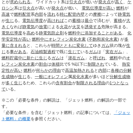
とが
求められる
。 ワイドカット系は
引火点
が低いが
発火点
が
高く
、
ケ
ロシン
系は
引火点
が高いが
発火点
が低い。
電気伝導度が高い
燃料
が
高速
で
燃料
配管
系
内部
を
流れ
る
時に
配管
内壁
との
摩擦
によって
静電気
が
生じ
る。
電気伝導度
が
高ければ
この
蓄積
は
最小
で済むが、
蓄積
が
大
きく
なれば
静電気
の
放電
による
火花
が
火災
を
誘発する
危険が高まる。
電気伝導度
を
高め
る
静電気防止剤
を
燃料
中に
添加する
ことがある
。
化
学安定性が高い
燃料
中に
オレフィン
炭化水素
(
不飽和炭化水素
) が
多
量に
含まれる
と、これらが
時間
とともに
変化して
ゆき
ガム
状の塊が
生
じ
る
事がある
。
石油精製
過程
で既に
生じて
いる
ガム
は「
実在
ガム
」、
燃料
貯蔵
中に
新たに
生じ
る
ガム
は「
潜在
ガム
」と
呼ばれ
、
燃料
中の
オ
レフィン
炭化水素
の
割合
は
体積
比で5 %以下に
制限され
ている。
熱安
定性が高い
燃料
が
何らかの
理由
で
高温
加熱される
と
内部
に
各種の分解
生成物
が
生じ
る。
一般に
オレフィン
属
炭化水素
が多いほど
分解生成物
が
多く
生じ
るため、これらの
含有
割合
が
制限される
理由
の
1つ
となっ
て
いる。
※この「必要な条件」の解説は、「ジェット燃料」の解説の一部で
す。
「必要な条件」を含む「ジェット燃料」の記事については、
「ジェッ
ト燃料」の概要
を参照ください。