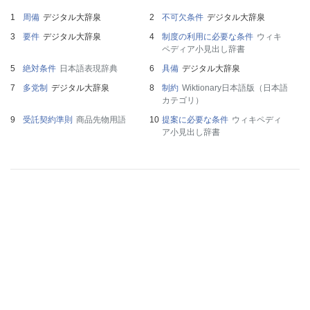
周備
デジタル大辞泉
不可欠条件
デジタル大辞泉
要件
デジタル大辞泉
制度の利用に必要な条件
ウィキ
ペディア小見出し辞書
絶対条件
日本語表現辞典
具備
デジタル大辞泉
多党制
デジタル大辞泉
制約
Wiktionary日本語版（日本語
カテゴリ）
受託契約準則
商品先物用語
提案に必要な条件
ウィキペディ
ア小見出し辞書