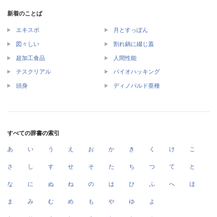
新着のことば
エキスポ
月とすっぽん
図々しい
割れ鍋に綴じ蓋
超加工食品
人間性能
テスクリアル
バイオハッキング
頭身
ディノバルド亜種
すべての辞書の索引
あ
い
う
え
お
か
き
く
け
こ
さ
し
す
せ
そ
た
ち
つ
て
と
な
に
ぬ
ね
の
は
ひ
ふ
へ
ほ
ま
み
む
め
も
や
ゆ
よ