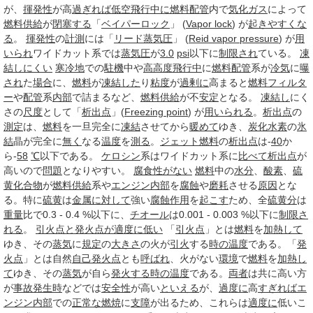
が、
揮発性
が高
過ぎれば
低空飛行
中に
燃料
配管
内で
気化
ガス
によって
燃料供給
が
閉塞する
「
ベイパーロック
」 (
Vapor lock
) が
起き
やすくな
る
。
揮発性
の
計測
には「
リード
蒸気圧
」 (
Reid vapor pressure
) が
用
いられ
ワイドカット系では
蒸気圧
が
3.0
psi
以下に
制限され
ている。
凍
結しにくい
寒冷地
での
駐機
中や
高高度
飛行中
に
燃料
配管
系が
冷気
に
曝
され
た
場合
に、
燃料
が
凍結した
り
粘度
が
過剰に
高まると
燃料フィルタ
ー
や
配管
系
内部
で詰まるなど、
燃料供給
が不
安定
となる。
凍結し
にく
さの
尺度
として「
析出点
」(
Freezing point
) が
用いられる
。
析出点
の
測定
は、
燃料
を一旦完全に
凍結
させてから
暖めて
ゆき、
炭化水素
の
氷
結
晶が完全に
無く
なる
温度
を
測る
。
ジェット燃料
の
析出点
は-
40
か
ら-
58
℃
以下である。
ケロシン
系はワイドカット系に
比べて
析出点
が
高いので
問題
となりやすい。
腐食性がない
燃料
中の
水分
、
酸素
、
硫
黄化合物
が
燃料供給
系や
エンジン
内部
を
腐蝕
や
磨耗
させる
原因
とな
る。特に
硫黄
は
金属
に対して
強い
腐蝕
作用
を
起こす
ため、全
硫黄分
は
重量
比で0.3 - 0.4 %以下に、
チオール
は0.001 - 0.003 %以下に
制限さ
れる
。
引火点と発火点が適度に低い
「
引火点
」とは
燃料
を
加熱して
ゆき、その
蒸気
に
規定
の
大きさ
の火が
引火
する
時の
温度
である。「
発
火点
」とは自然
自己
発火点
とも
呼ばれ
、火がない
環境
で
燃料
を
加熱し
て
ゆき、その
蒸気
が自ら
発火する
時の
温度
である。
両者
は共に高い方
が
事故発生時
などでは
安全性
が高い
といえる
が、
過度に
高
すぎれば
エ
ンジン
内部
での
正常な
燃焼
に
支障
が出るため、これらは
適度に
低いこ