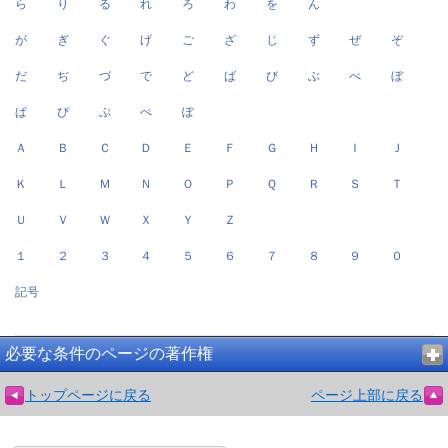
ら
り
る
れ
ろ
わ
を
ん
が
ぎ
ぐ
げ
ご
ざ
じ
ず
ぜ
ぞ
だ
ぢ
づ
で
ど
ば
び
ぶ
べ
ぼ
ぱ
ぴ
ぷ
ぺ
ぽ
Ａ
Ｂ
Ｃ
Ｄ
Ｅ
Ｆ
Ｇ
Ｈ
Ｉ
Ｊ
Ｋ
Ｌ
Ｍ
Ｎ
Ｏ
Ｐ
Ｑ
Ｒ
Ｓ
Ｔ
Ｕ
Ｖ
Ｗ
Ｘ
Ｙ
Ｚ
１
２
３
４
５
６
７
８
９
０
記号
必要な条件のページの著作権
トップページに戻る
ページ上部に戻る