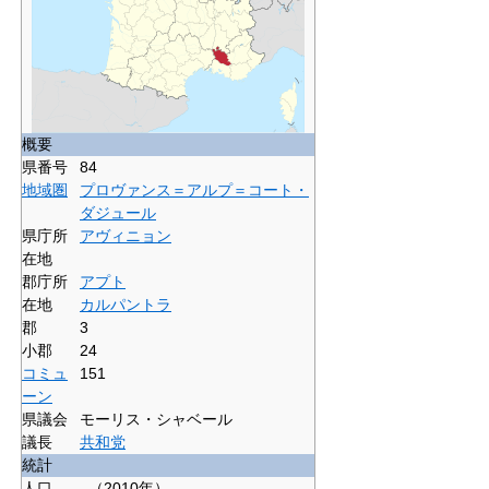
概要
県番号
84
地域圏
プロヴァンス＝アルプ＝コート・
ダジュール
県庁所
アヴィニョン
在地
郡庁所
アプト
在地
カルパントラ
郡
3
小郡
24
コミュ
151
ーン
県議会
モーリス・シャベール
議長
共和党
統計
人口
（2010年）