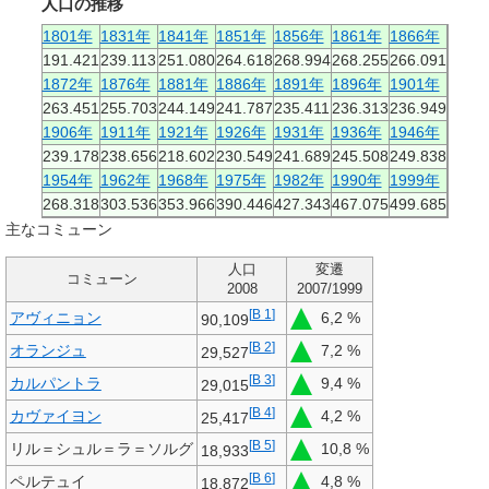
人口の推移
1801年
1831年
1841年
1851年
1856年
1861年
1866年
191.421
239.113
251.080
264.618
268.994
268.255
266.091
1872年
1876年
1881年
1886年
1891年
1896年
1901年
263.451
255.703
244.149
241.787
235.411
236.313
236.949
1906年
1911年
1921年
1926年
1931年
1936年
1946年
239.178
238.656
218.602
230.549
241.689
245.508
249.838
1954年
1962年
1968年
1975年
1982年
1990年
1999年
268.318
303.536
353.966
390.446
427.343
467.075
499.685
主なコミューン
人口
変遷
コミューン
2008
2007/1999
[
B 1
]
アヴィニョン
6,2 %
90,109
[
B 2
]
オランジュ
7,2 %
29,527
[
B 3
]
カルパントラ
9,4 %
29,015
[
B 4
]
カヴァイヨン
4,2 %
25,417
[
B 5
]
リル＝シュル＝ラ＝ソルグ
10,8 %
18,933
[
B 6
]
ペルテュイ
4,8 %
18,872