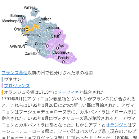
フランス革命
以前の州で色分けされた県の地図:
ヴネサン.
プロヴァンス
.
オランジュ公領は1713年に
ドーフィネ
と統合された
1791年9月にアヴィニョン教皇領とヴネサンがフランスに併合される
と、これらは1792年3月28日に2つの新しい郡に再編された。アヴィ
ニョンはブーシュ＝デュ＝ローヌ県に、カルパントラはドローム県に
併合された。1793年8月にヴォクリューズ県が創設されると、アヴィ
ニョンとカルパントラは郡となった。しかしアプトと
オランジュ
はブ
ーシュ＝デュ＝ローヌ県に、ソー小郡はバスザルプ県（現在のアルプ
＝ド＝オート＝プロヴァンス県）に加わったままだった。1800年、県