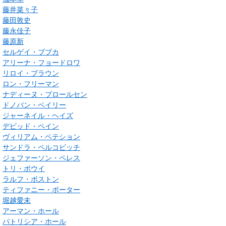
藤井菜々子
藤田敦史
藤永佳子
藤原新
セルゲイ・ブブカ
アリーナ・フョードロワ
リロイ・ブラウン
ロン・フリーマン
ナディーヌ・ブロールセン
ドノバン・ベイリー
ジャーネイル・ヘイズ
デビッド・ペイン
ヴィリアム・ペテション
サンドラ・ペルコビッチ
ジェファーソン・ペレス
トリ・ボウイ
ラルフ・ボストン
ティファニー・ポーター
堀越愛未
アーマン・ホール
パトリシア・ホール