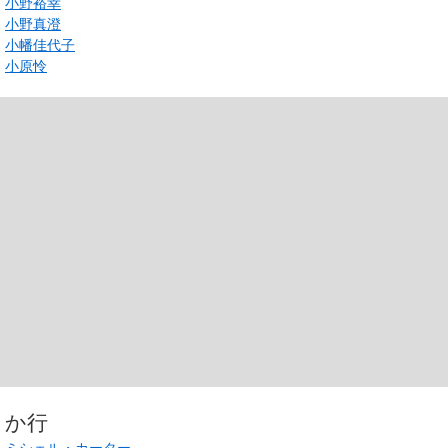
小野裕幸
小野真澄
小幡佳代子
小原怜
か行
ミシェル・カーター