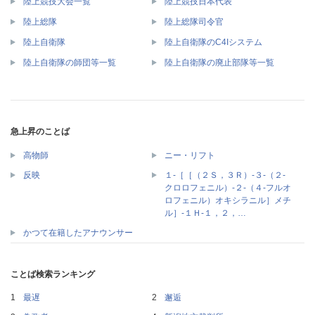
陸上競技大会一覧
陸上競技日本代表
陸上総隊
陸上総隊司令官
陸上自衛隊
陸上自衛隊のC4Iシステム
陸上自衛隊の師団等一覧
陸上自衛隊の廃止部隊等一覧
急上昇のことば
高物師
ニー・リフト
１‐［［（２Ｓ，３Ｒ）‐３‐（２‐
反映
クロロフェニル）‐２‐（４‐フルオ
ロフェニル）オキシラニル］メチ
ル］‐１Ｈ‐１，２，…
かつて在籍したアナウンサー
ことば検索ランキング
最遅
邂逅