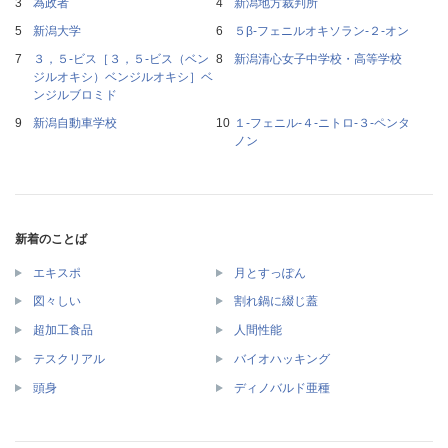
為政者
新潟地方裁判所
新潟大学
５β‐フェニルオキソラン‐２‐オン
３，５‐ビス［３，５‐ビス（ベン
新潟清心女子中学校・高等学校
ジルオキシ）ベンジルオキシ］ベ
ンジルブロミド
新潟自動車学校
１‐フェニル‐４‐ニトロ‐３‐ペンタ
ノン
新着のことば
エキスポ
月とすっぽん
図々しい
割れ鍋に綴じ蓋
超加工食品
人間性能
テスクリアル
バイオハッキング
頭身
ディノバルド亜種