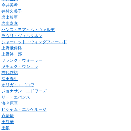
今井美希
井村久美子
岩出玲亜
岩水嘉孝
ハンス・ヨアヒム・ヴァルデ
ラウリ・ヴィルタネン
シャーロット・ウィングフィールド
上野飛偉楼
上野裕一郎
フランク・ウォーラー
ヤチェク・ウショラ
右代啓祐
浦田春生
オリガ・エゴロワ
ジョナサン・エドワーズ
リー・エバンス
海老原亘
ヒシャム・エルゲルージ
袁琦琦
王凱華
王鎮