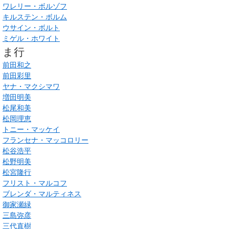
ワレリー・ボルゾフ
キルステン・ボルム
ウサイン・ボルト
ミゲル・ホワイト
ま行
前田和之
前田彩里
ヤナ・マクシマワ
増田明美
松尾和美
松岡理恵
トニー・マッケイ
フランセナ・マッコロリー
松谷浩平
松野明美
松宮隆行
フリスト・マルコフ
ブレンダ・マルティネス
御家瀬緑
三島弥彦
三代直樹