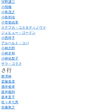
河野謙三
小指徹
小島茂之
小島初佳
小菅亜由美
ステフカ・コスタディノヴァ
ジェヒュー・ゴードン
小西祥子
アルベルト・コバ
小林志郎
小林史和
小林祐梨子
サラ・コラク
さ行
蔡澤林
斎藤嘉彦
酒井俊幸
坂井義則
坂本直子
佐々木七恵
佐藤敦之