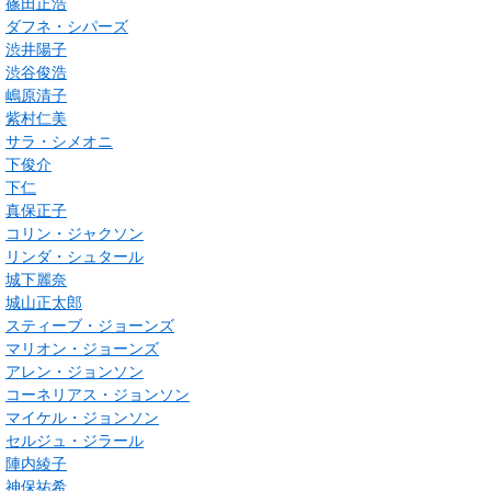
篠田正浩
ダフネ・シパーズ
渋井陽子
渋谷俊浩
嶋原清子
紫村仁美
サラ・シメオニ
下俊介
下仁
真保正子
コリン・ジャクソン
リンダ・シュタール
城下麗奈
城山正太郎
スティーブ・ジョーンズ
マリオン・ジョーンズ
アレン・ジョンソン
コーネリアス・ジョンソン
マイケル・ジョンソン
セルジュ・ジラール
陣内綾子
神保祐希