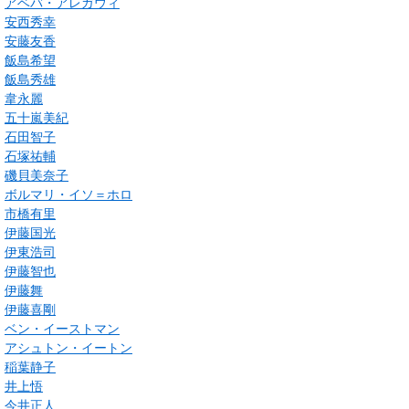
アベバ・アレガウィ
安西秀幸
安藤友香
飯島希望
飯島秀雄
韋永麗
五十嵐美紀
石田智子
石塚祐輔
磯貝美奈子
ボルマリ・イソ＝ホロ
市橋有里
伊藤国光
伊東浩司
伊藤智也
伊藤舞
伊藤喜剛
ベン・イーストマン
アシュトン・イートン
稲葉静子
井上悟
今井正人