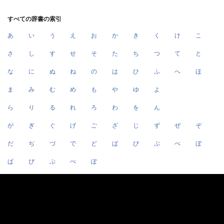
すべての辞書の索引
あ
い
う
え
お
か
き
く
け
こ
さ
し
す
せ
そ
た
ち
つ
て
と
な
に
ぬ
ね
の
は
ひ
ふ
へ
ほ
ま
み
む
め
も
や
ゆ
よ
ら
り
る
れ
ろ
わ
を
ん
が
ぎ
ぐ
げ
ご
ざ
じ
ず
ぜ
ぞ
だ
ぢ
づ
で
ど
ば
び
ぶ
べ
ぼ
ぱ
ぴ
ぷ
ぺ
ぽ
Ａ
Ｂ
Ｃ
Ｄ
Ｅ
Ｆ
Ｇ
Ｈ
Ｉ
Ｊ
Ｋ
Ｌ
Ｍ
Ｎ
Ｏ
Ｐ
Ｑ
Ｒ
Ｓ
Ｔ
Ｕ
Ｖ
Ｗ
Ｘ
Ｙ
Ｚ