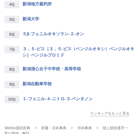
新潟地方裁判所
4位
新潟大学
5位
５β‐フェニルオキソラン‐２‐オン
6位
３，５‐ビス［３，５‐ビス（ベンジルオキシ）ベンジルオ
7位
シ］ベンジルブロミド
新潟清心女子中学校・高等学校
8位
新潟自動車学校
9位
１‐フェニル‐４‐ニトロ‐３‐ペンタノン
10位
ランキングをもっと見る
Weblio国語辞典
>
辞書・百科事典
>
百科事典
>
陸上競技選手一
覧
の意味・解説