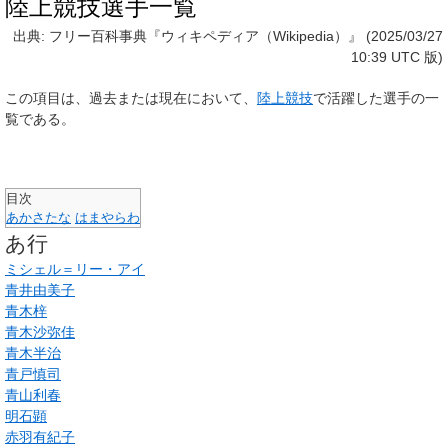
陸上競技選手一覧
出典: フリー百科事典『ウィキペディア（Wikipedia）』 (2025/03/27
10:39 UTC 版)
この項目は、過去または現在において、
陸上競技
で活躍した選手の一
覧
である。
目次
あ
か
さ
た
な
は
ま
や
ら
わ
あ行
ミシェル＝リー・アイ
青井由美子
青木梓
青木沙弥佳
青木半治
青戸慎司
青山利春
明石顕
赤羽有紀子