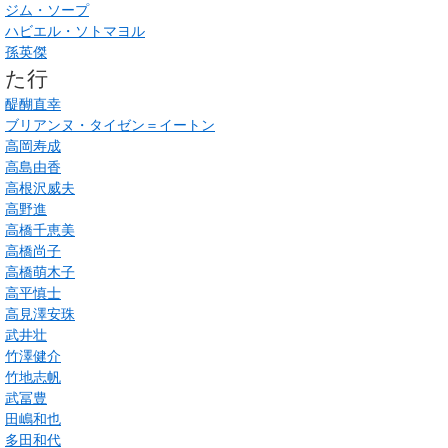
ジム・ソープ
ハビエル・ソトマヨル
孫英傑
た行
醍醐直幸
ブリアンヌ・タイゼン＝イートン
高岡寿成
高島由香
高根沢威夫
高野進
高橋千恵美
高橋尚子
高橋萌木子
高平慎士
高見澤安珠
武井壮
竹澤健介
竹地志帆
武冨豊
田嶋和也
多田和代