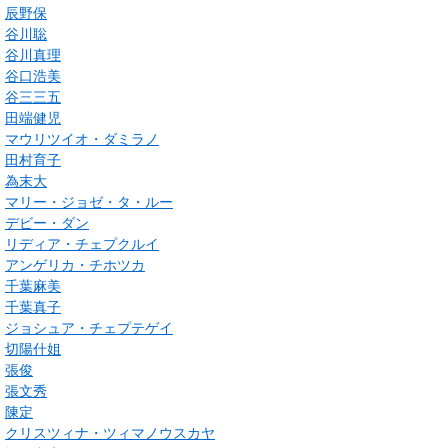
辰野保
谷川聡
谷川真理
谷口浩美
谷三三五
田端健児
マウリツイオ・ダミラノ
田村育子
為末大
マリー・ジョゼ・タ・ルー
デビー・ダン
リディア・チェプクルイ
アンゲリカ・チホツカ
千葉麻美
千葉真子
ジョシュア・チェプテゲイ
切陽什姐
張俊
張文秀
陳定
クリスツィナ・ツィマノウスカヤ