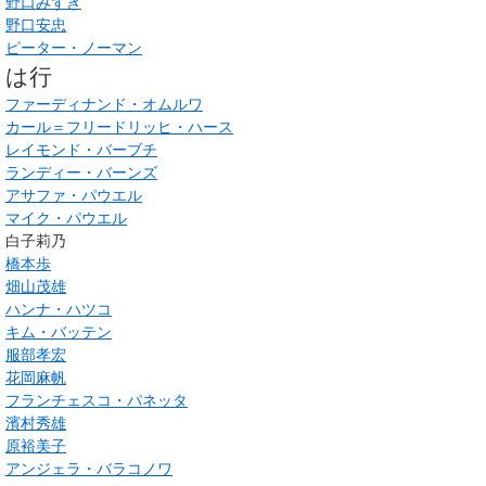
野口みずき
野口安忠
ピーター・ノーマン
は行
ファーディナンド・オムルワ
カール＝フリードリッヒ・ハース
レイモンド・バーブチ
ランディー・バーンズ
アサファ・パウエル
マイク・パウエル
白子莉乃
橋本歩
畑山茂雄
ハンナ・ハツコ
キム・バッテン
服部孝宏
花岡麻帆
フランチェスコ・パネッタ
濱村秀雄
原裕美子
アンジェラ・バラコノワ