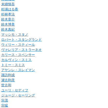
末續慎吾
杉浦はる香
杉林孝法
鈴木章介
鈴木博美
鈴木真紀
マッシモ・スタノ
ロバート・スタングランド
ウィリー・スティール
ヴァレリア・ストラーネオ
カリース・スペンサー
カルヴィン・スミス
トミー・スミス
アヤンレ・スレイマン
諏訪利成
瀬古利彦
世古和
ユーリ・セディフ
ジョージ・セーリング
宗茂
宗猛