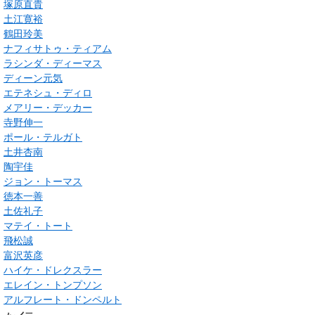
塚原直貴
土江寛裕
鶴田玲美
ナフィサトゥ・ティアム
ラシンダ・ディーマス
ディーン元気
エテネシュ・ディロ
メアリー・デッカー
寺野伸一
ポール・テルガト
土井杏南
陶宇佳
ジョン・トーマス
徳本一善
土佐礼子
マテイ・トート
飛松誠
富沢英彦
ハイケ・ドレクスラー
エレイン・トンプソン
アルフレート・ドンペルト