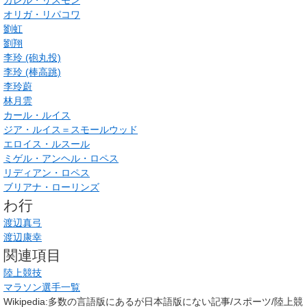
オリガ・リパコワ
劉虹
劉翔
李玲 (砲丸投)
李玲 (棒高跳)
李玲蔚
林月雲
カール・ルイス
ジア・ルイス＝スモールウッド
エロイス・ルスール
ミゲル・アンヘル・ロペス
リディアン・ロペス
ブリアナ・ローリンズ
わ行
渡辺真弓
渡辺康幸
関連項目
陸上競技
マラソン選手一覧
Wikipedia:多数の言語版にあるが日本語版にない記事/スポーツ/陸上競