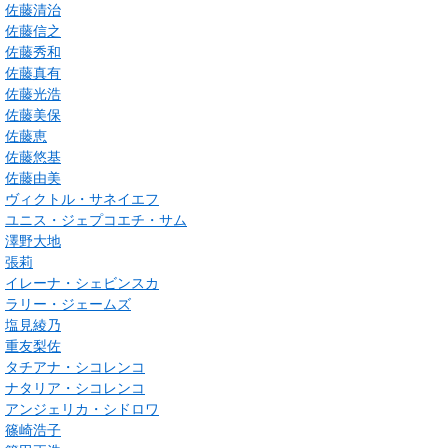
佐藤清治
佐藤信之
佐藤秀和
佐藤真有
佐藤光浩
佐藤美保
佐藤恵
佐藤悠基
佐藤由美
ヴィクトル・サネイエフ
ユニス・ジェプコエチ・サム
澤野大地
張莉
イレーナ・シェビンスカ
ラリー・ジェームズ
塩見綾乃
重友梨佐
タチアナ・シコレンコ
ナタリア・シコレンコ
アンジェリカ・シドロワ
篠崎浩子