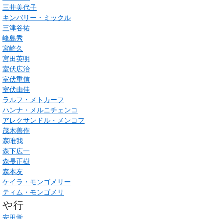
三井美代子
キンバリー・ミックル
三津谷祐
峰島秀
宮崎久
宮田英明
室伏広治
室伏重信
室伏由佳
ラルフ・メトカーフ
ハンナ・メルニチェンコ
アレクサンドル・メンコフ
茂木善作
森唯我
森下広一
森長正樹
森本友
ケイラ・モンゴメリー
ティム・モンゴメリ
や行
安田覚