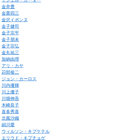
金井豊
金栗四三
金沢イボンヌ
金子健司
金子宗平
金子朋未
金子宗弘
金丸祐三
加納由理
アリ・カヤ
苅部俊二
ジョン・カーロス
川内優輝
川上優子
川畑伸吾
木崎良子
喜多秀喜
北風沙織
絹川愛
ウィルソン・キプケテル
エリウド・キプチョゲ