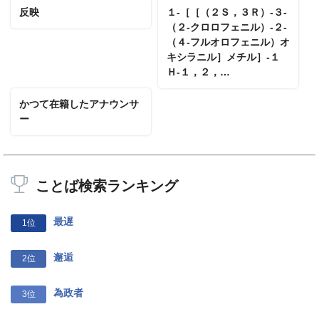
反映
１‐［［（２Ｓ，３Ｒ）‐３‐
（２‐クロロフェニル）‐２‐
（４‐フルオロフェニル）オ
キシラニル］メチル］‐１
Ｈ‐１，２，…
かつて在籍したアナウンサ
ー
ことば検索ランキング
最遅
1位
邂逅
2位
為政者
3位