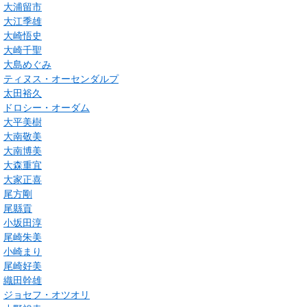
大浦留市
大江季雄
大崎悟史
大崎千聖
大島めぐみ
ティヌス・オーセンダルプ
太田裕久
ドロシー・オーダム
大平美樹
大南敬美
大南博美
大森重宜
大家正喜
尾方剛
尾縣貢
小坂田淳
尾崎朱美
小崎まり
尾崎好美
織田幹雄
ジョセフ・オツオリ