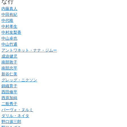
な行
内藤真人
中田有紀
中代唯
中村孝生
中村友梨香
中山卓也
中山竹通
アントワネット・ナナ・ジムー
成迫健児
南部敦子
南部忠平
新谷仁美
グレッグ・ニクソン
錦織育子
西田修平
西原加純
二瓶秀子
パーヴォ・ヌルミ
ダリル・ネイタ
野口源三郎