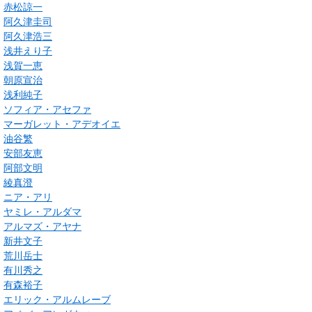
赤松諒一
阿久津圭司
阿久津浩三
浅井えり子
浅賀一恵
朝原宣治
浅利純子
ソフィア・アセファ
マーガレット・アデオイエ
油谷繁
安部友恵
阿部文明
綾真澄
ニア・アリ
ヤミレ・アルダマ
アルマズ・アヤナ
新井文子
荒川岳士
有川秀之
有森裕子
エリック・アルムレーブ