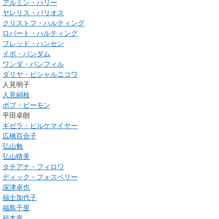
アルミン・ハリー
ヤレリス・バリオス
クリストフ・ハルティング
ロバート・ハルティング
フレッド・ハンセン
イボ・バンダム
ワンダ・パンフィル
ダリヤ・ピシャルニコワ
人見明子
人見絹枝
ボブ・ビーモン
平田卓朗
ギゼラ・ビルケマイヤー
広橋百合子
弘山勉
弘山晴美
タチアナ・フィロワ
ディック・フォスベリー
深津卓也
福士加代子
福島千里
福本幸