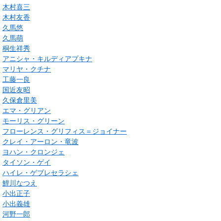
木村喜三
木村友香
久馬悠
久馬萌
桐生祥秀
アニシャ・キルディアプキナ
マリヤ・クチナ
工藤一良
国近友昭
久保倉里美
エマ・グリアン
モーリス・グリーン
フローレンス・グリフィス＝ジョイナー
クレイ・アーロン・竜波
ヨハン・クロンジェ
タイソン・ゲイ
ハイレ・ゲブレセラシェ
鯉川なつえ
小出正子
小出義雄
河野一郎