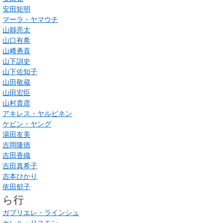
安田矩明
マーラ・ヤマウチ
山縣亮太
山口有希
山﨑勇喜
山下訓史
山下佐知子
山田敬蔵
山田宏臣
山村貴彦
アキレス・ヤルビネン
ケビン・ヤング
湯田友美
吉岡隆徳
吉田香織
吉田真希子
吉本ひかり
依田郁子
ら行
ガブリエレ・ラインシュ
カレル・リスモン