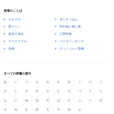
新着のことば
エキスポ
月とすっぽん
図々しい
割れ鍋に綴じ蓋
超加工食品
人間性能
テスクリアル
バイオハッキング
頭身
ディノバルド亜種
すべての辞書の索引
あ
い
う
え
お
か
き
く
け
こ
さ
し
す
せ
そ
た
ち
つ
て
と
な
に
ぬ
ね
の
は
ひ
ふ
へ
ほ
ま
み
む
め
も
や
ゆ
よ