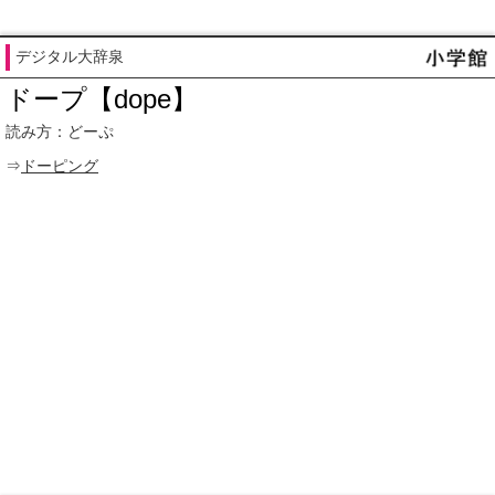
デジタル大辞泉
ドープ【dope】
読み方：どーぷ
⇒
ドーピング