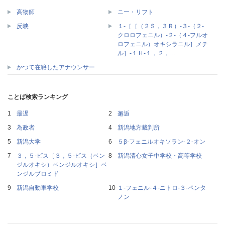
高物師
ニー・リフト
１‐［［（２Ｓ，３Ｒ）‐３‐（２‐
反映
クロロフェニル）‐２‐（４‐フルオ
ロフェニル）オキシラニル］メチ
ル］‐１Ｈ‐１，２，…
かつて在籍したアナウンサー
ことば検索ランキング
最遅
邂逅
為政者
新潟地方裁判所
新潟大学
５β‐フェニルオキソラン‐２‐オン
３，５‐ビス［３，５‐ビス（ベン
新潟清心女子中学校・高等学校
ジルオキシ）ベンジルオキシ］ベ
ンジルブロミド
新潟自動車学校
１‐フェニル‐４‐ニトロ‐３‐ペンタ
ノン