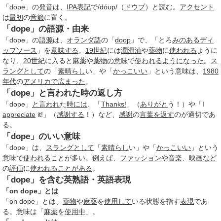
「dope」の
発音
は、
IPA
表記
で/dóʊp/（
ドウプ
）と読む。
アクセント
は
最初
の
音節
に置く。
「dope」の語源・由来
「dope」の
語源
は、
オランダ語
の「
doop
」で、「とろ
みのある
ディ
ップソース
」を
意味する
。
19世紀
には
潤滑油
や
薬物
に
使われる
ように
なり、
20世紀
に入ると
麻薬
や
薬物
の意味
で
使われる
ようになった
。
ス
ラングとして
の「
素晴らし
い」や「
かっこいい
」という意味は、
1980
年代
の
アメリカで
広まった
。
「dope」と言われた時の返し方
「dope」
と言われ
た
時には
、「
Thanks!
」（
ありがと
う！）や「I
appreciate
it!」（
感謝する
！）など、
感謝
の
言葉を返す
のが適切であ
る。
「dope」のいい意味
「dope」は、
スラングとして
「
素晴らし
い」や「
かっこいい
」という
意味で
使われる
ことが多い。
例え
ば、
ファッション
や
音楽
、
映画など
の
評価
に
使われる
ことがある
。
「dope」を含む英熟語・英語表現
「on dope」とは
「on dope」とは、
薬物
や
麻薬
を
使用して
いる状態を指す
表現
であ
る。意味は「
麻薬
を
使用中
」。