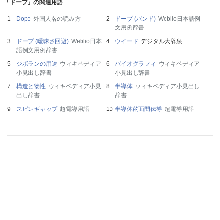
「ドープ」の関連用語
Dope
外国人名の読み方
ドープ (バンド)
Weblio日本語例
文用例辞書
ドープ (曖昧さ回避)
Weblio日本
ウイード
デジタル大辞泉
語例文用例辞書
ジボランの用途
ウィキペディア
バイオグラフィ
ウィキペディア
小見出し辞書
小見出し辞書
構造と物性
ウィキペディア小見
半導体
ウィキペディア小見出し
出し辞書
辞書
スピンギャップ
超電導用語
半導体的面間伝導
超電導用語