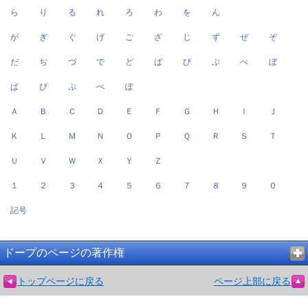
ら
り
る
れ
ろ
わ
を
ん
が
ぎ
ぐ
げ
ご
ざ
じ
ず
ぜ
ぞ
だ
ぢ
づ
で
ど
ば
び
ぶ
べ
ぼ
ぱ
ぴ
ぷ
ぺ
ぽ
Ａ
Ｂ
Ｃ
Ｄ
Ｅ
Ｆ
Ｇ
Ｈ
Ｉ
Ｊ
Ｋ
Ｌ
Ｍ
Ｎ
Ｏ
Ｐ
Ｑ
Ｒ
Ｓ
Ｔ
Ｕ
Ｖ
Ｗ
Ｘ
Ｙ
Ｚ
１
２
３
４
５
６
７
８
９
０
記号
ドープのページの著作権
トップページに戻る
ページ上部に戻る