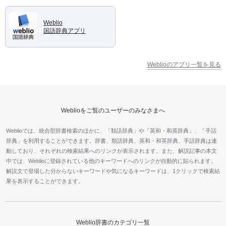
Weblio
国語辞典アプリ
Weblioのアプリ一覧を見る
Weblioをご覧のユーザーのみなさまへ
Weblioでは、統合型辞書検索のほかに、「類語辞典」や「英和・和英辞典」、「手話
辞典」を利用することができます。辞書、類語辞典、英和・和英辞典、手話辞典は連
動しており、それぞれの検索結果へのリンクが表示されます。また、解説記事の本文
中では、Weblioに登録されている他のキーワードへのリンクが自動的に貼られます。
解説文で登場した分からないキーワードや気になるキーワードは、1クリックで検索結
果を表示することができます。
Weblio辞書のカテゴリ一覧