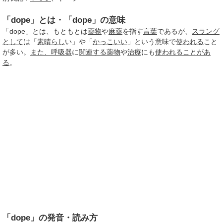
「dope」とは・「dope」の意味
「dope」とは、もともとは
薬物
や
麻薬
を指す
言葉
であるが、
スラング
として
は「
素晴らし
い」や「
かっこいい
」という意味で
使われる
こと
が多い。
また、
呼吸器
に
関連する
薬物
や
治療
にも
使われる
ことがあ
る
。
「dope」の発音・読み方