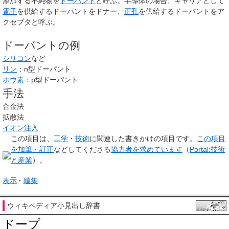
添加する不純物を
ドーパント
と呼ぶ。半導体の場合、キャリアとして
電子
を供給するドーパントをドナー、
正孔
を供給するドーパントをア
クセプタと呼ぶ。
ドーパントの例
シリコン
など
リン
：n型ドーパント
ホウ素
：p型ドーパント
手法
合金法
拡散法
イオン注入
この項目は、
工学
・
技術
に関連した
書きかけの項目
です。
この項目
を加筆・訂正
などしてくださる
協力者を求めています
（
Portal:技術
と産業
）。
表示
編集
ウィキペディア小見出し辞書
ドープ