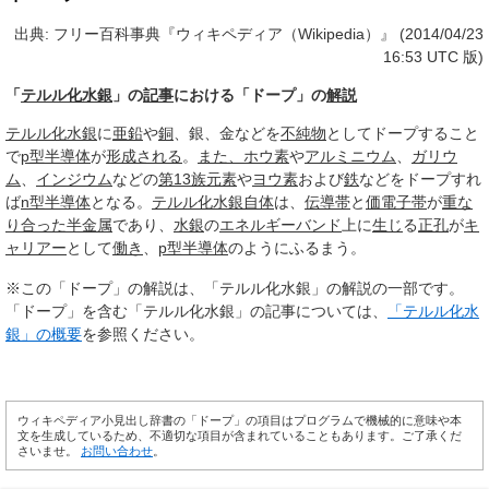
出典: フリー百科事典『ウィキペディア（Wikipedia）』 (2014/04/23
16:53 UTC 版)
「
テルル化水銀
」の
記事
における「ドープ」の
解説
テルル化水銀
に
亜鉛
や
銅
、銀、金などを
不純物
としてドープすること
で
p型半導体
が
形成される
。
また、
ホウ素
や
アルミニウム
、
ガリウ
ム
、
インジウム
などの
第13族元素
や
ヨウ素
および
鉄
などをドープすれ
ば
n型半導体
となる。
テルル化水銀
自体
は、
伝導帯
と
価電子帯
が
重な
り
合った
半金属
であり、
水銀
の
エネルギーバンド
上に
生じ
る
正孔
が
キ
ャリアー
として
働き
、
p型半導体
のようにふるまう。
※この「ドープ」の解説は、「テルル化水銀」の解説の一部です。
「ドープ」を含む「テルル化水銀」の記事については、
「テルル化水
銀」の概要
を参照ください。
ウィキペディア小見出し辞書の「ドープ」の項目はプログラムで機械的に意味や本
文を生成しているため、不適切な項目が含まれていることもあります。ご了承くだ
さいませ。
お問い合わせ
。