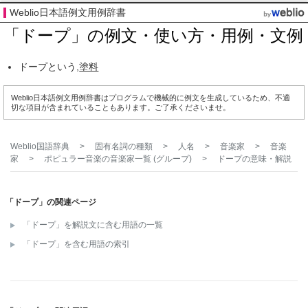
Weblio日本語例文用例辞書
「ドープ」の例文・使い方・用例・文例
ドープという,
塗料
Weblio日本語例文用例辞書はプログラムで機械的に例文を生成しているため、不適
切な項目が含まれていることもあります。ご了承くださいませ。
Weblio国語辞典
>
固有名詞の種類
>
人名
>
音楽家
>
音楽
家
>
ポピュラー音楽の音楽家一覧 (グループ)
>
ドープ
の意味・解説
「ドープ」の関連ページ
「ドープ」を解説文に含む用語の一覧
「ドープ」を含む用語の索引