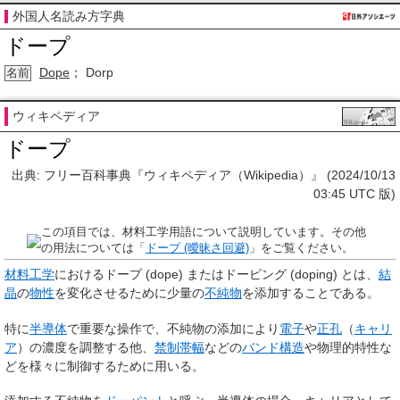
外国人名読み方字典
ドープ
Dope
； Dorp
名前
ウィキペディア
ドープ
出典: フリー百科事典『ウィキペディア（Wikipedia）』 (2024/10/13
03:45 UTC 版)
この項目では、材料工学用語について説明しています。その他
の用法については「
ドープ (曖昧さ回避)
」をご覧ください。
材料工学
における
ドープ
(dope) または
ドーピング
(doping) とは、
結
晶
の
物性
を変化させるために少量の
不純物
を添加することである。
特に
半導体
で重要な操作で、不純物の添加により
電子
や
正孔
（
キャリ
ア
）の濃度を調整する他、
禁制帯幅
などの
バンド構造
や物理的特性な
どを様々に制御するために用いる。