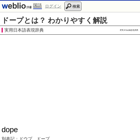
国語
ログイン
検索
ドープとは？ わかりやすく解説
実用日本語表現辞典
dope
別表記：
ドウプ
、ドープ