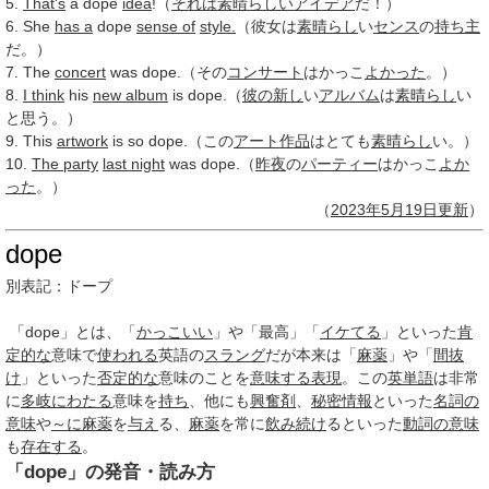
5.
That's
a dope
idea
!（
それは素晴らしい
アイデア
だ！）
6. She
has a
dope
sense of
style.
（彼女は
素晴らし
い
センス
の
持ち主
だ。）
7. The
concert
was dope.（その
コンサート
はかっこ
よかった
。）
8.
I think
his
new album
is dope.（
彼の
新し
い
アルバム
は
素晴らし
い
と思う。）
9. This
artwork
is so dope.（この
アート作品
はとても
素晴らし
い。）
10.
The party
last night
was dope.（
昨夜
の
パーティー
はかっこ
よか
った
。）
（
2023年
5月19日
更新
）
dope
別表記：
ドープ
「dope」とは、「
かっこいい
」や「最高」「
イケてる
」といった
肯
定的な
意味で
使われる
英語の
スラング
だが本来は「
麻薬
」や「
間抜
け
」といった
否定的な
意味のことを
意味する
表現
。この
英単語
は非常
に
多岐にわたる
意味を
持ち
、他にも
興奮剤
、
秘密
情報
といった
名詞
の
意味
や
～に
麻薬
を
与え
る、
麻薬
を常に
飲み
続け
るといった
動詞
の意味
も
存在する
。
「dope」の発音・読み方