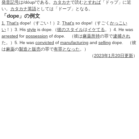
発音記号
は/dóup/である。
カタカナ
で読む
とすれば
「ドゥプ」に近
い。
カタカナ英語
としては「ドープ」となる。
「dope」の例文
1.
That's
dope!（すごい！）2.
That's
so dope!（すごく
かっこい
い
！）3. His
style
is dope.（
彼の
スタイル
は
イケてる
。）4. He was
arrested
for
possession
of dope. （彼は
麻薬
所持
の罪で
逮捕され
た。）5. He was
convicted
of
manufacturing
and
selling
dope. （彼
は
麻薬
の
製造と販売
の罪で
有罪
となった
。）
（
2023年
1月20日
更新
）