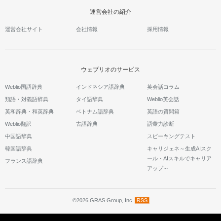
運営会社の紹介
運営会社サイト
会社情報
採用情報
ウェブリオのサービス
Weblio国語辞典
インドネシア語辞典
英会話コラム
類語・対義語辞典
タイ語辞典
Weblio英会話
英和辞典・和英辞典
ベトナム語辞典
英語の質問箱
Weblio翻訳
古語辞典
語彙力診断
中国語辞典
スピーキングテスト
韓国語辞典
キャリジェネ～生成AIスク
ール・AIスキルでキャリア
フランス語辞典
アップ～
©2026 GRAS Group, Inc.