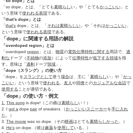
「so dope」とは
「so dope」とは、「とても
素晴らし
い」や「とても
かっこいい
」と
いう意味で
使われる
表現
である。
「that's dope」とは
「
that's
dope」とは、「
それは素晴らしい
」や「それは
かっこいい
」
という意味で
使われる
表現
である。
「dope」に関連する用語の解説
「overdoped region」とは
「overdoped
region
」とは、
物質
の
電気伝導
特性
に関する
用語で、
過
剰な
ドープ（
不純物
の
添加
）によって
伝導
特性
が
低下する
領域
を指
す。意味は「
過剰
ドープ
領域
」。
「dope（スラング）」の使い方
「dope」を
スラングとして
使う
場合
は、主に「
素晴らし
い」や「
かっ
こいい
」という意味で
使われる
。
友人
や
同僚
との
カジュアルな
会話
で
使用する
ことが適切である。
「dope」の使い方・例文
1.
This song
is dope!（この曲は
素晴らし
い！）
2. I
got a
dope
pair
of sneakers.（
かっこいい
スニーカー
を
手に入れ
た
。）
3.
The movie
was so dope.（その
映画
はとても
素晴らしかった
。）
4.
He's
on dope.（彼は
麻薬
を
使用して
いる。）