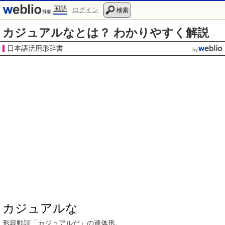
国語
ログイン
検索
カジュアルなとは？ わかりやすく解説
日本語活用形辞書
カジュアルな
形容動詞
「
カジュアル
だ」の
連体形
。