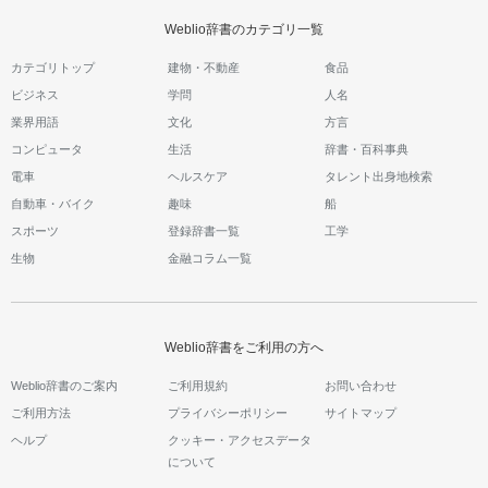
Weblio辞書のカテゴリ一覧
カテゴリトップ
建物・不動産
食品
ビジネス
学問
人名
業界用語
文化
方言
コンピュータ
生活
辞書・百科事典
電車
ヘルスケア
タレント出身地検索
自動車・バイク
趣味
船
スポーツ
登録辞書一覧
工学
生物
金融コラム一覧
Weblio辞書をご利用の方へ
Weblio辞書のご案内
ご利用規約
お問い合わせ
ご利用方法
プライバシーポリシー
サイトマップ
ヘルプ
クッキー・アクセスデータ
について