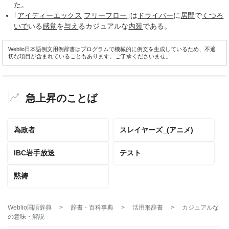
た
。
｢
アイディーエックス
フリーフロー
｣は
ドライバー
に
居間
で
くつろ
いで
いる
感覚
を
与え
るカジュアルな
内装
である。
Weblio日本語例文用例辞書はプログラムで機械的に例文を生成しているため、不適
切な項目が含まれていることもあります。ご了承くださいませ。
急上昇のことば
為政者
スレイヤーズ_(アニメ)
IBC岩手放送
テスト
黙祷
Weblio国語辞典
>
辞書・百科事典
>
活用形辞書
>
カジュアルな
の意味・解説