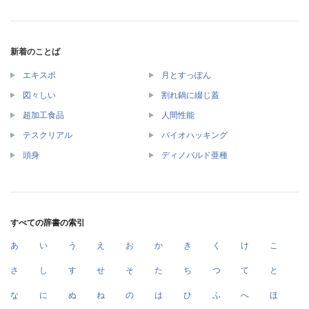
新着のことば
エキスポ
月とすっぽん
図々しい
割れ鍋に綴じ蓋
超加工食品
人間性能
テスクリアル
バイオハッキング
頭身
ディノバルド亜種
すべての辞書の索引
あ
い
う
え
お
か
き
く
け
こ
さ
し
す
せ
そ
た
ち
つ
て
と
な
に
ぬ
ね
の
は
ひ
ふ
へ
ほ