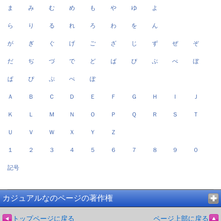
ま
み
む
め
も
や
ゆ
よ
ら
り
る
れ
ろ
わ
を
ん
が
ぎ
ぐ
げ
ご
ざ
じ
ず
ぜ
ぞ
だ
ぢ
づ
で
ど
ば
び
ぶ
べ
ぼ
ぱ
ぴ
ぷ
ぺ
ぽ
Ａ
Ｂ
Ｃ
Ｄ
Ｅ
Ｆ
Ｇ
Ｈ
Ｉ
Ｊ
Ｋ
Ｌ
Ｍ
Ｎ
Ｏ
Ｐ
Ｑ
Ｒ
Ｓ
Ｔ
Ｕ
Ｖ
Ｗ
Ｘ
Ｙ
Ｚ
１
２
３
４
５
６
７
８
９
０
記号
カジュアルなのページの著作権
トップページに戻る
ページ上部に戻る