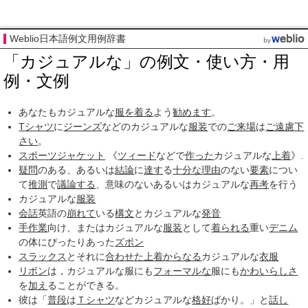
Weblio日本語例文用例辞書
「カジュアルな」の例文・使い方・用
例・文例
あなたもカジュアルな
服を着る
よう
勧めます
。
Tシャツ
に
ジーンズ
などのカジュアルな
服装
での
ご来場
は
ご遠慮
下
さい
。
スポーツジャケット
《
ツィード
などで
作った
カジュアルな
上着
》.
疑問
のある、あるいは
結論
に
達す
る
十分な
理由
のない
要素
につい
て
推測
で
議論する
、意味のないあるいはカジュアルな
再考
を行う
カジュアルな
服装
会話
英語の
崩れて
いる
構文
とカジュアルな
発音
手作業
向け、またはカジュアルな
服装
として
着られる
重い
デニム
の体にぴったりあった
ズボン
スラックス
とそれに
合わせた
上着
からなる
カジュアルな
衣服
リボン
は，カジュアルな服にも
フォーマルな
服にも
かわいらしさ
を
加え
ることができる。
彼は「
普段
は
Ｔシャツ
などカジュアルな
格好
ばかり。」と
話し