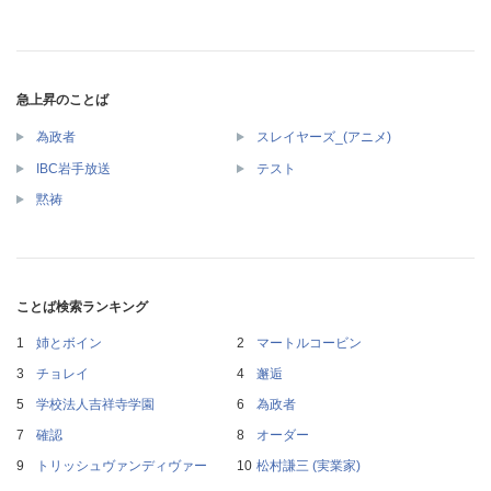
急上昇のことば
為政者
スレイヤーズ_(アニメ)
IBC岩手放送
テスト
黙祷
ことば検索ランキング
姉とボイン
マートルコービン
チョレイ
邂逅
学校法人吉祥寺学園
為政者
確認
オーダー
トリッシュヴァンディヴァー
松村謙三 (実業家)