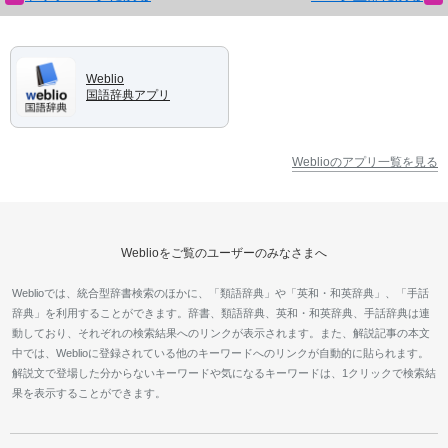
Weblio
国語辞典アプリ
Weblioのアプリ一覧を見る
Weblioをご覧のユーザーのみなさまへ
Weblioでは、統合型辞書検索のほかに、「類語辞典」や「英和・和英辞典」、「手話
辞典」を利用することができます。辞書、類語辞典、英和・和英辞典、手話辞典は連
動しており、それぞれの検索結果へのリンクが表示されます。また、解説記事の本文
中では、Weblioに登録されている他のキーワードへのリンクが自動的に貼られます。
解説文で登場した分からないキーワードや気になるキーワードは、1クリックで検索結
果を表示することができます。