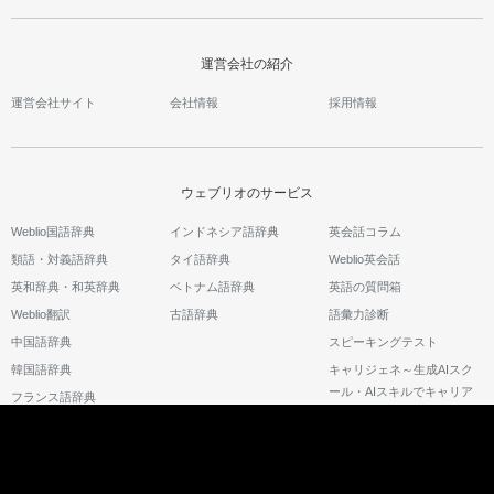
運営会社の紹介
運営会社サイト
会社情報
採用情報
ウェブリオのサービス
Weblio国語辞典
インドネシア語辞典
英会話コラム
類語・対義語辞典
タイ語辞典
Weblio英会話
英和辞典・和英辞典
ベトナム語辞典
英語の質問箱
Weblio翻訳
古語辞典
語彙力診断
中国語辞典
スピーキングテスト
韓国語辞典
キャリジェネ～生成AIスク
ール・AIスキルでキャリア
フランス語辞典
アップ～
©2026 GRAS Group, Inc.