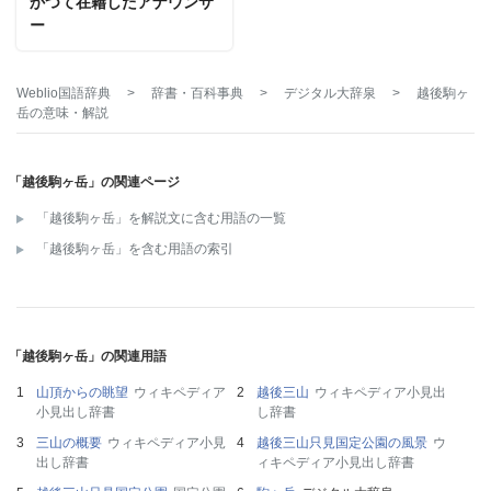
かつて在籍したアナウンサ
ー
Weblio国語辞典
>
辞書・百科事典
>
デジタル大辞泉
>
越後駒ヶ
岳
の意味・解説
「越後駒ヶ岳」の関連ページ
「越後駒ヶ岳」を解説文に含む用語の一覧
「越後駒ヶ岳」を含む用語の索引
「越後駒ヶ岳」の関連用語
山頂からの眺望
ウィキペディア
越後三山
ウィキペディア小見出
小見出し辞書
し辞書
三山の概要
ウィキペディア小見
越後三山只見国定公園の風景
ウ
出し辞書
ィキペディア小見出し辞書