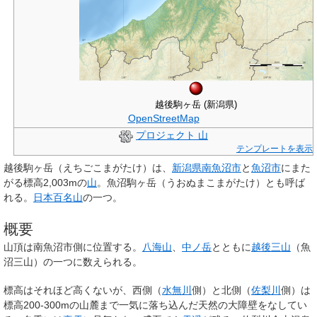
越後駒ヶ岳 (新潟県)
OpenStreetMap
プロジェクト 山
テンプレートを表示
越後駒ヶ岳
（えちごこまがたけ）は、
新潟県
南魚沼市
と
魚沼市
にまた
がる標高2,003mの
山
。
魚沼駒ヶ岳
（うおぬまこまがたけ）とも呼ば
れる。
日本百名山
の一つ。
概要
山頂は南魚沼市側に位置する。
八海山
、
中ノ岳
とともに
越後三山
（魚
沼三山）の一つに数えられる。
標高はそれほど高くないが、西側（
水無川
側）と北側（
佐梨川
側）は
標高200-300mの山麓まで一気に落ち込んだ天然の大障壁をなしてい