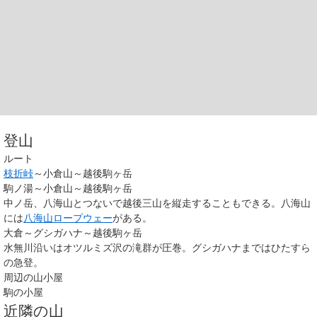
登山
ルート
枝折峠
～小倉山～越後駒ヶ岳
駒ノ湯～小倉山～越後駒ヶ岳
中ノ岳、八海山とつないで越後三山を縦走することもできる。八海山
には
八海山ロープウェー
がある。
大倉～グシガハナ～越後駒ヶ岳
水無川沿いはオツルミズ沢の滝群が圧巻。グシガハナまではひたすら
の急登。
周辺の山小屋
駒の小屋
近隣の山