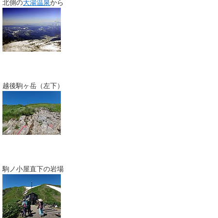
北側の
大湯温泉
から
越後駒ヶ岳（左下）
駒ノ小屋直下の岩場