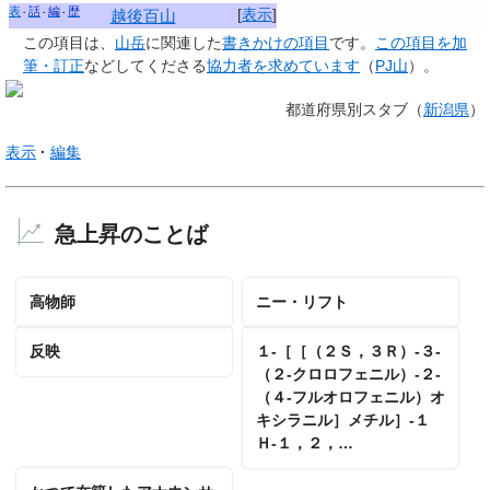
表
話
編
歴
[
表示
]
越後百山
この項目は、
山岳
に関連した
書きかけの項目
です。
この項目を加
筆・訂正
などしてくださる
協力者を求めています
（
PJ山
）。
都道府県別スタブ（
新潟県
）
表示
編集
急上昇のことば
高物師
ニー・リフト
反映
１‐［［（２Ｓ，３Ｒ）‐３‐
（２‐クロロフェニル）‐２‐
（４‐フルオロフェニル）オ
キシラニル］メチル］‐１
Ｈ‐１，２，…