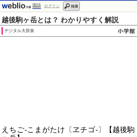
国語
ログイン
検索
越後駒ヶ岳とは？ わかりやすく解説
デジタル大辞泉
えちご‐こまがたけ〔ヱチゴ‐〕【越後駒