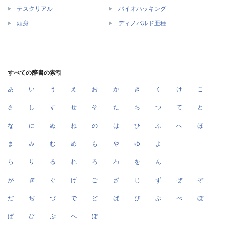
テスクリアル
バイオハッキング
頭身
ディノバルド亜種
すべての辞書の索引
あ
い
う
え
お
か
き
く
け
こ
さ
し
す
せ
そ
た
ち
つ
て
と
な
に
ぬ
ね
の
は
ひ
ふ
へ
ほ
ま
み
む
め
も
や
ゆ
よ
ら
り
る
れ
ろ
わ
を
ん
が
ぎ
ぐ
げ
ご
ざ
じ
ず
ぜ
ぞ
だ
ぢ
づ
で
ど
ば
び
ぶ
べ
ぼ
ぱ
ぴ
ぷ
ぺ
ぽ