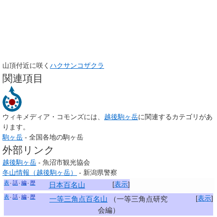
山頂付近に咲く
ハクサンコザクラ
関連項目
ウィキメディア・コモンズには、
越後駒ヶ岳
に関連するカテゴリがあ
ります。
駒ヶ岳
- 全国各地の駒ヶ岳
外部リンク
越後駒ヶ岳
- 魚沼市観光協会
冬山情報（越後駒ヶ岳）
- 新潟県警察
表
話
編
歴
[
表示
]
日本百名山
表
話
編
歴
[
表示
]
一等三角点百名山
（一等三角点研究
会編）