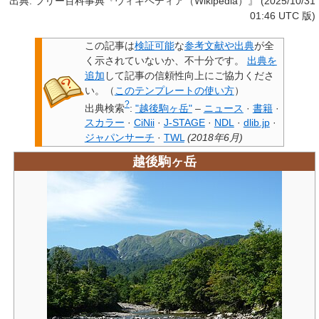
出典: フリー百科事典『ウィキペディア（Wikipedia）』 (2025/10/31
01:46 UTC 版)
この記事は
検証可能
な
参考文献や出典
が全
く示されていないか、不十分です。
出典を
追加
して記事の信頼性向上にご協力くださ
い。
（
このテンプレートの使い方
）
?
出典検索
:
"越後駒ヶ岳"
–
ニュース
·
書籍
·
スカラー
·
CiNii
·
J-STAGE
·
NDL
·
dlib.jp
·
ジャパンサーチ
·
TWL
(
2018年6月
)
越後駒ヶ岳