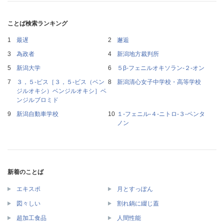
ことば検索ランキング
最遅
邂逅
為政者
新潟地方裁判所
新潟大学
５β‐フェニルオキソラン‐２‐オン
３，５‐ビス［３，５‐ビス（ベン
新潟清心女子中学校・高等学校
ジルオキシ）ベンジルオキシ］ベ
ンジルブロミド
新潟自動車学校
１‐フェニル‐４‐ニトロ‐３‐ペンタ
ノン
新着のことば
エキスポ
月とすっぽん
図々しい
割れ鍋に綴じ蓋
超加工食品
人間性能