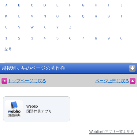
Ａ
Ｂ
Ｃ
Ｄ
Ｅ
Ｆ
Ｇ
Ｈ
Ｉ
Ｊ
Ｋ
Ｌ
Ｍ
Ｎ
Ｏ
Ｐ
Ｑ
Ｒ
Ｓ
Ｔ
Ｕ
Ｖ
Ｗ
Ｘ
Ｙ
Ｚ
１
２
３
４
５
６
７
８
９
０
記号
越後駒ヶ岳のページの著作権
トップページに戻る
ページ上部に戻る
Weblio
国語辞典アプリ
Weblioのアプリ一覧を見る