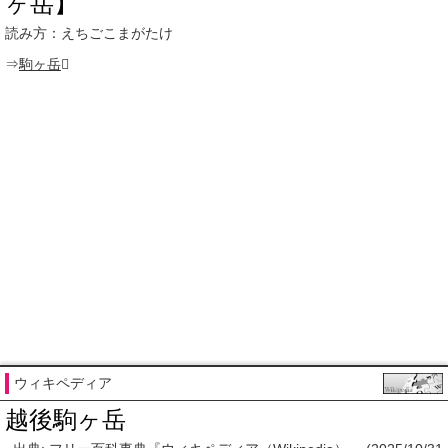
ヶ岳】
読み方：えちごこまがたけ
⇒
駒ヶ岳

ウィキペディア
越後駒ヶ岳