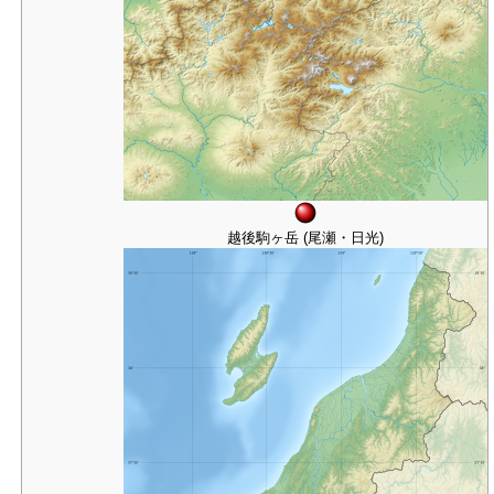
越後駒ヶ岳 (尾瀬・日光)