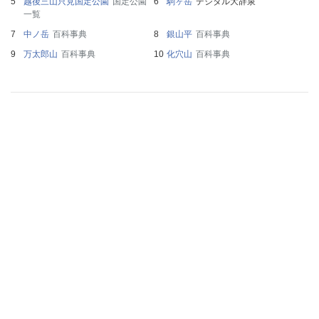
越後三山只見国定公園
国定公園
駒ヶ岳
デジタル大辞泉
一覧
中ノ岳
百科事典
銀山平
百科事典
万太郎山
百科事典
化穴山
百科事典