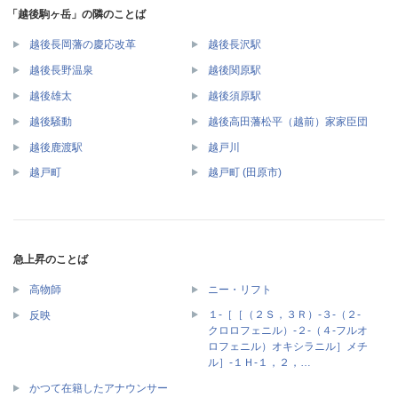
「越後駒ヶ岳」の隣のことば
越後長岡藩の慶応改革
越後長沢駅
越後長野温泉
越後関原駅
越後雄太
越後須原駅
越後騒動
越後高田藩松平（越前）家家臣団
越後鹿渡駅
越戸川
越戸町
越戸町 (田原市)
急上昇のことば
高物師
ニー・リフト
１‐［［（２Ｓ，３Ｒ）‐３‐（２‐
反映
クロロフェニル）‐２‐（４‐フルオ
ロフェニル）オキシラニル］メチ
ル］‐１Ｈ‐１，２，…
かつて在籍したアナウンサー