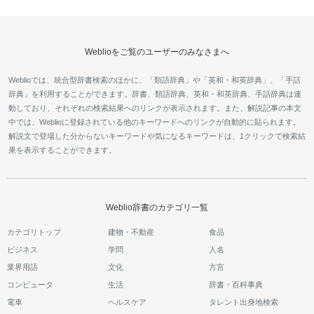
Weblioをご覧のユーザーのみなさまへ
Weblioでは、統合型辞書検索のほかに、「類語辞典」や「英和・和英辞典」、「手話
辞典」を利用することができます。辞書、類語辞典、英和・和英辞典、手話辞典は連
動しており、それぞれの検索結果へのリンクが表示されます。また、解説記事の本文
中では、Weblioに登録されている他のキーワードへのリンクが自動的に貼られます。
解説文で登場した分からないキーワードや気になるキーワードは、1クリックで検索結
果を表示することができます。
Weblio辞書のカテゴリ一覧
カテゴリトップ
建物・不動産
食品
ビジネス
学問
人名
業界用語
文化
方言
コンピュータ
生活
辞書・百科事典
電車
ヘルスケア
タレント出身地検索