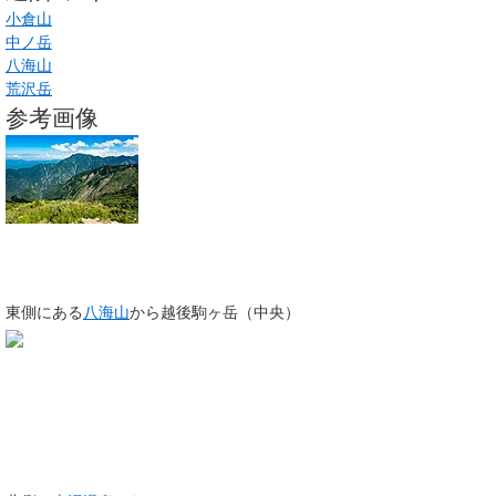
小倉山
中ノ岳
八海山
荒沢岳
参考画像
東側にある
八海山
から越後駒ヶ岳（中央）