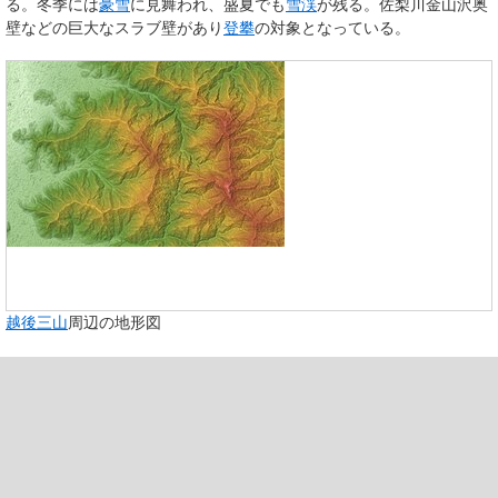
る。冬季には
豪雪
に見舞われ、盛夏でも
雪渓
が残る。佐梨川金山沢奥
壁などの巨大なスラブ壁があり
登攀
の対象となっている。
八海山
越後駒ヶ岳
中ノ岳
越後三山
周辺の地形図