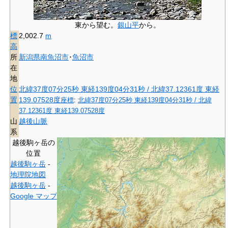
東から望む。
銀山平
から。
標
2,002.7
m
高
所
新潟県
南魚沼市
･
魚沼市
在
地
位
北緯37度07分25秒
東経139度04分31秒
/
北緯37.12361度 東経
置
139.07528度
座標
:
北緯37度07分25秒
東経139度04分31秒
/
北緯
37.12361度 東経139.07528度
山
越後山脈
系
越後駒ヶ岳の
位置
越後駒ヶ岳
-
地理院地図
越後駒ヶ岳
-
Google マップ