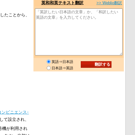
英和和英テキスト翻訳
>> Weblio翻訳
したことから、
英語⇒日本語
日本語⇒英語
コンビニエンス･
して設立され、
号機が利用され