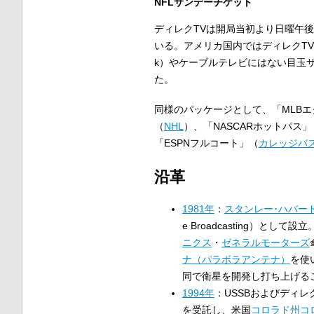
NFLサンデーチケット
ディレクTVは開局当初より日曜午
いる。アメリカ国内ではディレクTV
k）やケーブルテレビにはない目玉サ
た。
同様のパッケージとして、「MLB
（
NHL
）、「NASCARホットパス」
「ESPNフルコート」（
カレッジバ
沿革
1981年
：
スタンレー･ハバー
e Broadcasting）と
ニクス
・
ゼネラルモーターズ
ナ（パラボラアンテナ）
を使
同で衛星を開発し打ち上げる
1994年
：USSBおよびディ
を受託し、米国
コロラド州
コ