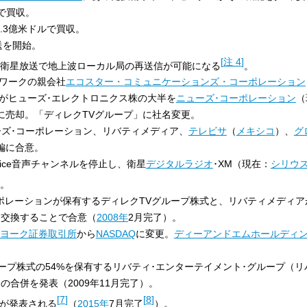
ルで買収。
8.3億米ドルで買収。
送を開始。
[
注 4
]
り、衛星放送で地上波ローカル局の再送信が可能になる
。
ワークの親会社
エコスター・コミュニケーションズ・コーポレーション
ズがヒューズ･エレクトロニクス株の大半を
ニューズ･コーポレーション
（
に売却。「ディレクTVグループ」に社名変更。
ーズ･コーポレーション、リバティメディア、
テレビサ
（
メキシコ
）、
グ
編に合意。
Choice音声チャンネルを停止し、衛星
デジタルラジオ
･XM（現在：
シリウス
。
ーポレーションが保有するディレクTVグループ株式と、リバティメディ
と交換することで合意（
2008年
2月完了）。
ヨーク証券取引所
から
NASDAQ
に変更。
ディーアンドエムホールディ
ループ株式の54%を保有するリバティ･エンターテイメント･グループ（
の合併を発表（2009年11月完了）。
[
7
]
[
8
]
が発表される
（
2015年
7月完了
）。