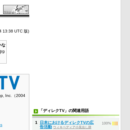
3:38 UTC 版)
いな
年9
.
up, Inc.（2004
「ディレクTV」の関連用語
1
日本におけるディレクTVの広
|
|
|
|
|
100%
cs
告活動
ウィキペディア小見出し辞