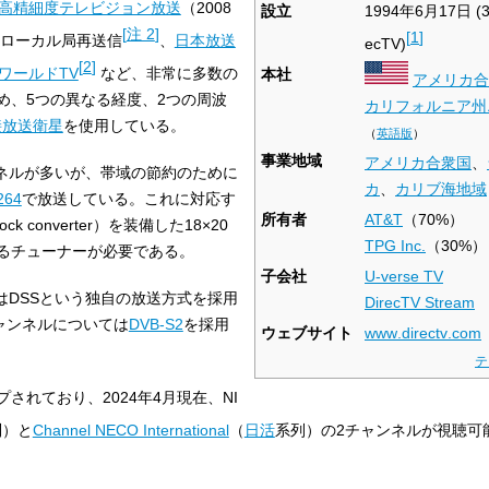
高精細度テレビジョン放送
（2008
設立
1994年6月17日
(
[
注 2
]
[
1
]
波ローカル局再送信
、
日本放送
ecTV)
[
2
]
KワールドTV
など、非常に多数の
本社
アメリカ合
め、5つの異なる経度、2つの周波
カリフォルニア州
接放送衛星
を使用している。
（
英語版
）
事業地域
アメリカ合衆国
、
ネルが多いが、帯域の節約のために
カ
、
カリブ海地域
264
で放送している。これに対応す
所有者
AT&T
（70%）
ck converter）を装備した18×20
TPG Inc.
（30%）
るチューナーが必要である。
子会社
U-verse TV
ルはDSSという独自の放送方式を採用
DirecTV Stream
チャンネルについては
DVB-S2
を採用
ウェブサイト
www
.directv
.com
テ
されており、2024年4月現在、NI
列）と
Channel NECO International
（
日活
系列）の2チャンネルが視聴可