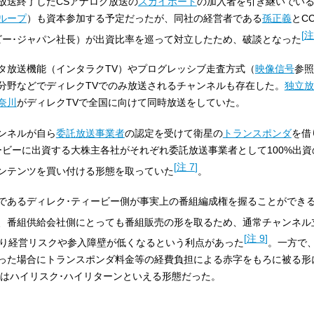
放送終了したCSアナログ放送の
スカイポート
の加入者を引き継いでい
ループ
）も資本参加する予定だったが、同社の経営者である
孫正義
とC
[
注
ビー･ジャパン社長）が出資比率を巡って対立したため、破談となった
タ放送機能（インタラクTV）やプログレッシブ走査方式（
映像信号
参照
分野などでディレクTVでのみ放送されるチャンネルも存在した。
独立放
奈川
がディレクTVで全国に向けて同時放送をしていた。
ンネルが自ら
委託放送事業者
の認定を受けて衛星の
トランスポンダ
を借
ービーに出資する大株主各社がそれぞれ委託放送事業者として100%出
[
注 7
]
ンテンツを買い付ける形態を取っていた
。
であるディレク･ティービー側が事実上の番組編成権を握ることができ
、番組供給会社側にとっても番組販売の形を取るため、通常チャンネル
[
注 9
]
り経営リスクや参入障壁が低くなるという利点があった
。一方で
った場合にトランスポンダ料金等の経費負担による赤字をもろに被る形
てはハイリスク･ハイリターンといえる形態だった。