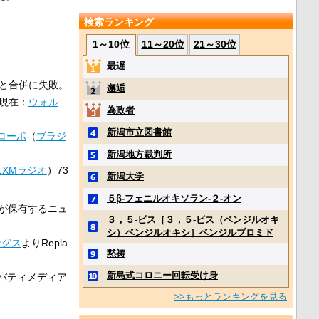
検索ランキング
1～10位
11～20位
21～30位
最遅
と合併に失敗。
邂逅
現在：
ウォル
為政者
新潟市立図書館
ローボ
（
ブラジ
新潟地方裁判所
XMラジオ
）73
新潟大学
５β‐フェニルオキソラン‐２‐オン
アが保有するニュ
３，５‐ビス［３，５‐ビス（ベンジルオキ
シ）ベンジルオキシ］ベンジルブロミド
ングス
よりRepla
黙祷
新島式コロニー回転受け身
リバティメディア
>>もっとランキングを見る