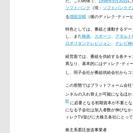
た。この関係で、
1998年
9月30日
に
ソフトバンク
（現：
ソフトバンクグ
る
増田宗昭
（後のディレク･ティー
特色としては、番組と連動するデー
し、また
映画
、
スポーツ
、
アダルト
ロポリタンテレビジョン
、
テレビ神
経営面では、番組を供給する各チャ
異なり、基本的にはディレク･ティ
し、同子会社が番組供給会社からコ
この形態ではプラットフォーム会社
ンネルの入れ替えが可能になるほか
8
]
に必要となる初期資本が不要とな
になる子会社は加入者数が伸びなか
ィレクTV並びに大株主各社にとっ
株主系委託放送事業者