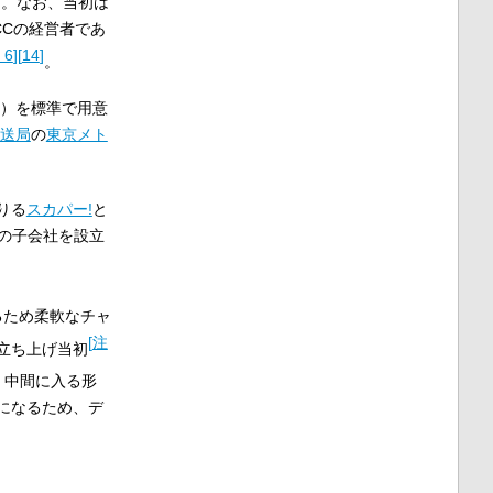
る。なお、当初は
CCの経営者であ
 6
]
[
14
]
。
）を標準で用意
送局
の
東京メト
りる
スカパー!
と
資の子会社を設立
るため柔軟なチャ
[
注
立ち上げ当初
、中間に入る形
になるため、デ