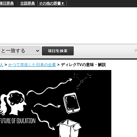
韓日辞典
古語辞典
その他の辞書▼
人
>
かつて存在した日本の企業
>
ディレクTV
の意味・解説