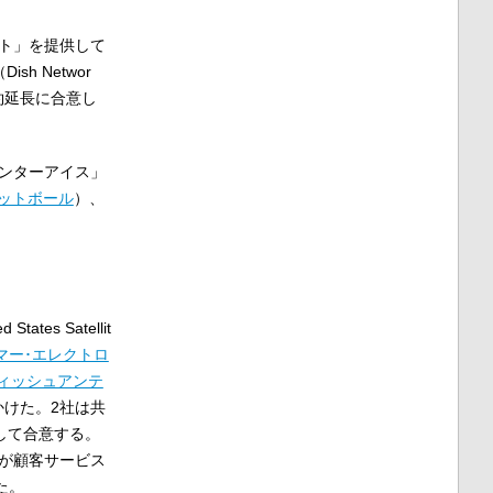
ット」を提供して
Dish Networ
約延長に合意し
センターアイス」
ットボール
）、
 States Satellit
マー･エレクトロ
ィッシュアンテ
かけた。2社は共
して合意する。
が顧客サービス
た。