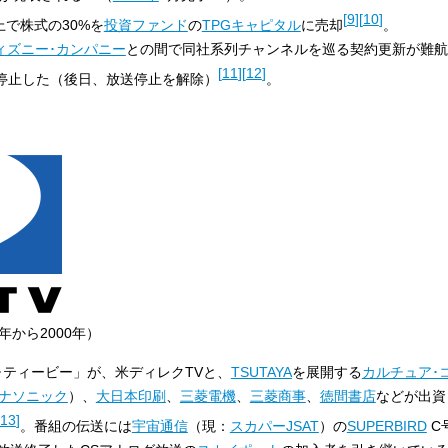
[
9
]
[
10
]
上で株式の30%を
投資ファンド
の
TPGキャピタル
に売却
。
ィズニー･カンパニー
との間で同社系列チャンネルを巡る契約更新が難航
[
11
]
[
12
]
停止した（後日、放送停止を解除）
。
年から2000年）
･ティービー」が、米ディレクTVと、
TSUTAYA
を展開する
カルチュア･
ナソニック
）、
大日本印刷
、
三菱電機
、
三菱商事
、
徳間書店
などが出資
13
]
。番組の伝送には
宇宙通信
（現：
スカパーJSAT
）の
SUPERBIRD
C