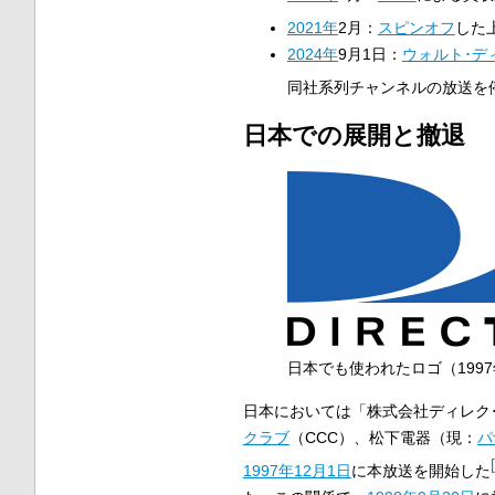
2021年
2月：
スピンオフ
した
2024年
9月1日：
ウォルト･デ
同社系列チャンネルの放送を
日本での展開と撤退
日本でも使われたロゴ（1997
日本においては「株式会社ディレク
クラブ
（CCC）、松下電器（現：
パ
[
1997年
12月1日
に本放送を開始した