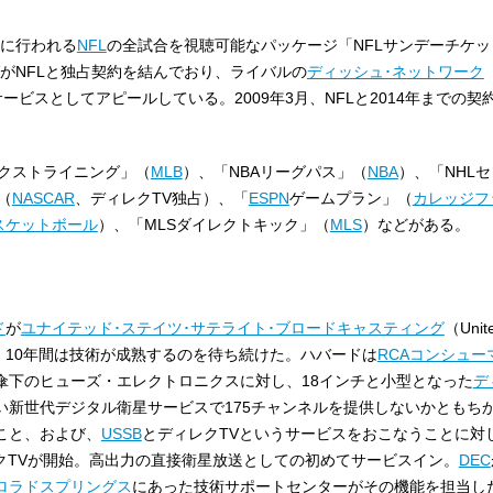
後に行われる
NFL
の全試合を視聴可能なパッケージ「NFLサンデーチケ
がNFLと独占契約を結んでおり、ライバルの
ディッシュ･ネットワーク
（
ービスとしてアピールしている。2009年3月、NFLと2014年までの契
エクストライニング」（
MLB
）、「NBAリーグパス」（
NBA
）、「NHL
（
NASCAR
、ディレクTV独占）、「
ESPN
ゲームプラン」（
カレッジフ
スケットボール
）、「MLSダイレクトキック」（
MLS
）などがある。
ド
が
ユナイテッド･ステイツ･サテライト･ブロードキャスティング
（United
して設立。10年間は技術が成熟するのを待ち続けた。ハバードは
RCAコンシュー
傘下のヒューズ・エレクトロニクスに対し、18インチと小型となった
デ
い新世代デジタル衛星サービスで175チャンネルを提供しないかともち
こと、および、
USSB
とディレクTVというサービスをおこなうことに対
レクTVが開始。高出力の直接衛星放送としての初めてサービスイン。
DEC
ロラドスプリングス
にあった技術サポートセンターがその機能を担当し