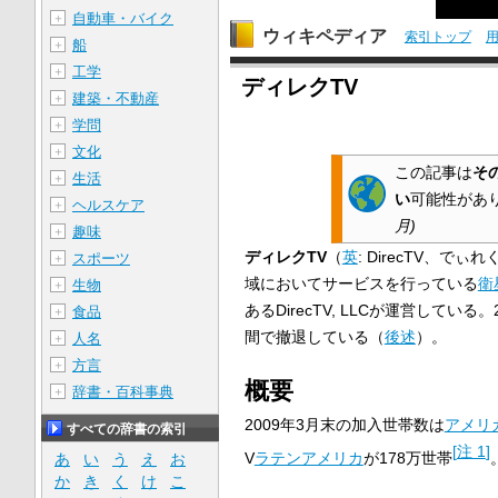
自動車・バイク
＋
ウィキペディア
索引トップ
船
＋
工学
＋
ディレクTV
建築・不動産
＋
学問
＋
文化
＋
この記事は
そ
生活
＋
い
可能性があ
ヘルスケア
＋
月
)
趣味
＋
ディレクTV
（
英
:
DirecTV
、でぃれ
スポーツ
＋
域においてサービスを行っている
衛
生物
＋
ある
DirecTV, LLC
が運営している。
食品
＋
間で撤退している（
後述
）。
人名
＋
方言
＋
概要
辞書・百科事典
＋
2009年3月末の加入世帯数は
アメリ
すべての辞書の索引
[
注 1
]
V
ラテンアメリカ
が178万世帯
あ
い
う
え
お
か
き
く
け
こ