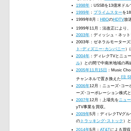
1998年
：USSBを13億米ド
1999年
：
プライムスター
を1
1999年8月：
HBO
の
HDTV
放
1999年11月：法改正によ
2003年
：ディッシュ・ネット
2003年：ゼネラルモーター
ト･ディズニー･カンパニー
）
2004年
：ディレクTVとニュ
ル
）との間で中南米地域の再
2005年
11月15日
：Music 
[
注 5
]
チャンネルで置き換えた
2006年
12月：ニューズ･コ
ーズ･コーポレーション株式
2007年
12月：上場先を
ニュー
yTV事業を買収。
2009年
5月：ディレクTVグ
の
トラッキング･ストック
）と
2014年
5月：
AT&T
による買収