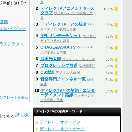
書
32年前)
(as Dir
2
ディレクTVアニメシアターX
|
|
|
|
|
100%
クラブ
ウィキペディア小見出し辞
書
衆国
3
「ディレクTV」との統合
ウィ
|
|
|
|
|
96%
エル･セグンド
キペディア小見出し辞書
4
NFLサンデーチケット
ウィキペ
|
|
|
|
|
92%
ディア小見出し辞書
ラテンアメリ
5
CHAGE&ASKA TV
ウィキペデ
|
|
|
|
|
90%
ィア小見出し辞書
6
武田光太郎
タレントデータベース
|
|
|
|
|
56%
7
プログレッシブ放送
AV機器用語
|
|
|
|
|
54%
8
CS放送
デジタル大辞泉
|
|
|
|
|
54%
9
音楽専門チャンネル一覧
百科
|
|
|
|
|
54%
事典
10
ディレクTVとの契約 - エンタ
|
|
|
|
|
54%
ーテイメント路線
ウィキペディ
ンプレートを表示
ア小見出し辞書
ディレクTVのお隣キーワード
[
注 3
]
[
5
]
能である
ディレイ・オクトパス
ディレイ・オブ・ゲーム