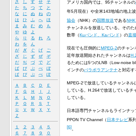
さ
し
す
せ
そ
アメリカ国内では、95チャンネルの
た
ち
つ
て
と
年5月現在）や全米143地域の地上
な
に
ぬ
ね
の
は
ひ
ふ
へ
ほ
協会
（NHK）の
国際放送
である
NH
ま
み
む
め
も
チャンネルを放送している。そのた
や
ゆ
よ
数帯（
Kuバンド、Kaバンド
）の
直
ら
り
る
れ
ろ
わ
を
ん
現在でも圧倒的に
MPEG-2
のチャン
が
ぎ
ぐ
げ
ご
近年放送開始されたチャンネルは
H.
ざ
じ
ず
ぜ
ぞ
だ
ぢ
づ
で
ど
るためには5つのLNB（Low-noise blo
ば
び
ぶ
べ
ぼ
インチの
パラボラアンテナ
と対応す
ぱ
ぴ
ぷ
ぺ
ぽ
MPEG-2で放送しているチャンネ
Ａ
Ｂ
Ｃ
Ｄ
Ｅ
している。H.264で放送している
Ｆ
Ｇ
Ｈ
Ｉ
Ｊ
している。
Ｋ
Ｌ
Ｍ
Ｎ
Ｏ
Ｐ
Ｑ
Ｒ
Ｓ
Ｔ
Ｕ
Ｖ
Ｗ
Ｘ
Ｙ
日本語専門チャンネルもラインナップ
Ｚ
PPON TV Channel（
日本テレビ
系
１
２
３
４
５
[
6
]
。
６
７
８
９
０