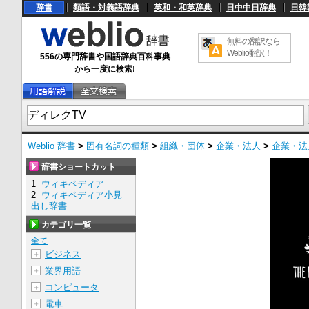
辞書
類語・対義語辞典
英和・和英辞典
日中中日辞典
日韓
無料の翻訳なら
Weblio翻訳！
556の専門辞書や国語辞典百科事典
から一度に検索!
Weblio 辞書
>
固有名詞の種類
>
組織・団体
>
企業・法人
>
企業・法
辞書ショートカット
1
ウィキペディア
2
ウィキペディア小見
出し辞書
カテゴリ一覧
全て
ビジネス
＋
業界用語
＋
コンピュータ
＋
電車
＋