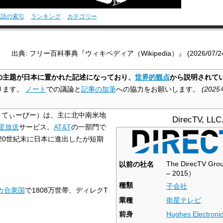
用語の索引
ランキング
カテゴリー
出典: フリー百科事典『ウィキペディア（Wikipedia）』 (2026/07/24 1
の主題が日本に置かれた記述になっており、
世界的観点
から説明されて
ります。
ノート
での議論と
記事の加筆
への協力をお願いします。
(
2025
くてぃーびー）は、主に北中南米地
DirecTV, LLC
星放送
サービス。
AT&T
の一部門で
20世紀末に日本に進出したが短期
The DirecTV Gro
以前の社名
– 2015）
種類
子会社
カ合衆国
で1808万世帯、ディレクT
業種
衛星テレビ
。
前身
Hughes Electroni