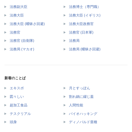
法務副大臣
法務博士（専門職）
法務大臣
法務大臣 (イギリス)
法務大臣 (曖昧さ回避)
法務大臣政務官
法務官
法務官 (日本軍)
法務官 (自衛隊)
法務局
法務局 (マカオ)
法務局 (曖昧さ回避)
新着のことば
エキスポ
月とすっぽん
図々しい
割れ鍋に綴じ蓋
超加工食品
人間性能
テスクリアル
バイオハッキング
頭身
ディノバルド亜種