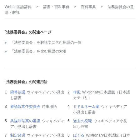
Weblio国語辞典
>
辞書・百科事典
>
百科事典
>
法務委員会
の意
味・解説
「法務委員会」の関連ページ
「法務委員会」を解説文に含む用語の一覧
「法務委員会」を含む用語の索引
「法務委員会」の関連用語
附帯決議
ウィキペディア小見出
作風
Wiktionary日本語版（日本語
し辞書
カテゴリ）
衆議院常任委員会
時事用語
ミドルネーム案
ウィキペディア
小見出し辞書
共謀罪法案の審議
ウィキペディ
過去の役職
ウィキペディア小見
ア小見出し辞書
出し辞書
制定経過
ウィキペディア小見出
ぱくる
Wiktionary日本語版（日本