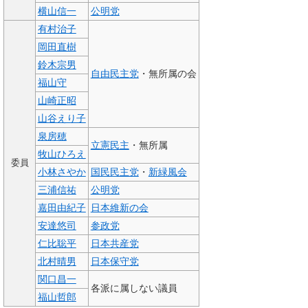
横山信一
公明党
有村治子
岡田直樹
鈴木宗男
自由民主党
・無所属の会
福山守
山崎正昭
山谷えり子
泉房穂
立憲民主
・無所属
牧山ひろえ
委員
小林さやか
国民民主党
・
新緑風会
三浦信祐
公明党
嘉田由紀子
日本維新の会
安達悠司
参政党
仁比聡平
日本共産党
北村晴男
日本保守党
関口昌一
各派に属しない議員
福山哲郎