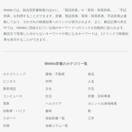
Weblioでは、統合型辞書検索のほかに、「類語辞典」や「英和・和英辞典」、「手話
辞典」を利用することができます。辞書、類語辞典、英和・和英辞典、手話辞典は連
動しており、それぞれの検索結果へのリンクが表示されます。また、解説記事の本文
中では、Weblioに登録されている他のキーワードへのリンクが自動的に貼られます。
解説文で登場した分からないキーワードや気になるキーワードは、1クリックで検索結
果を表示することができます。
Weblio辞書のカテゴリ一覧
カテゴリトップ
建物・不動産
食品
ビジネス
学問
人名
業界用語
文化
方言
コンピュータ
生活
辞書・百科事典
電車
ヘルスケア
タレント出身地検索
自動車・バイク
趣味
船
スポーツ
登録辞書一覧
工学
生物
金融コラム一覧