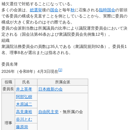
補欠選任で対処することになっている。
多くの会派は、
総選挙
後の
国会
と毎年
秋
に召集される
臨時国会
の冒頭
で各委員の構成を見直すことを例としていることから、実際に委員の
構成が大きく変わるのはその際である。
委員の会派割当数は所属議員の比率により議院運営委員会において決
定される（国会法第46条および衆議院委員会先例集12号）。
組織
衆議院法務委員会の員数は35人である（衆議院規則92条）。委員長1
名、理事8名が選出または指名される。
委員名簿
[
1
]
2026年（令和8年）4月3日現在
役職
氏名
所属会派
井上英孝
日本維新の会
委員長
阿部弘樹
木原誠二
高見康裕
自由民主党
・無所属の会
谷川とむ
理事
藤原崇