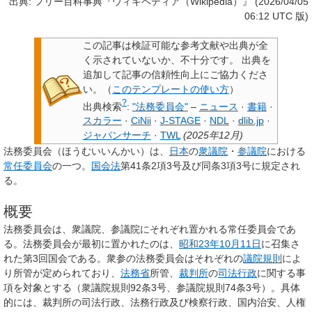
出典: フリー百科事典『ウィキペディア（Wikipedia）』 (2026/04/05
06:12 UTC 版)
この記事は検証可能な参考文献や出典が全
く示されていないか、不十分です。
出典を
追加して記事の信頼性向上にご協力くださ
い。
（
このテンプレートの使い方
）
?
出典検索
:
"法務委員会"
–
ニュース
·
書籍
·
スカラー
·
CiNii
·
J-STAGE
·
NDL
·
dlib.jp
·
ジャパンサーチ
·
TWL
(
2025年12月
)
法務委員会
（ほうむいいんかい）は、
日本
の
衆議院
・
参議院
における
常任委員会
の一つ。
国会法
第41条2項3号及び同条3項3号に規定され
る。
概要
法務委員会は、衆議院、参議院にそれぞれ置かれる常任委員会であ
る。法務委員会が最初に置かれたのは、
昭和23年
10月11日
に召集さ
れた第3回国会である。衆参の法務委員会はそれぞれの
議院規則
によ
り所管が定められており、
法務省
所管、
裁判所
の
司法行政
に関する事
項を対象とする（衆議院規則92条3号、参議院規則74条3号）。具体
的には、裁判所の司法行政、法務行政及び検察行政、国内治安、人権