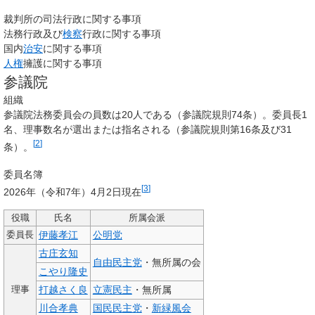
裁判所の司法行政に関する事項
法務行政及び
検察
行政に関する事項
国内
治安
に関する事項
人権
擁護に関する事項
参議院
組織
参議院法務委員会の員数は20人である（参議院規則74条）。委員長1
名、理事数名が選出または指名される（参議院規則第16条及び31
[
2
]
条）。
委員名簿
[
3
]
2026年（令和7年）4月2日現在
役職
氏名
所属会派
伊藤孝江
公明党
委員長
古庄玄知
自由民主党
・無所属の会
こやり隆史
打越さく良
立憲民主
・無所属
理事
川合孝典
国民民主党
・
新緑風会