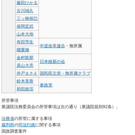
藤田ひかる
古川禎久
三ッ林裕巳
保岡宏武
山本大地
有田芳生
中道改革連合
・無所属
國重徹
金村龍那
日本維新の会
原山大亮
井戸まさえ
国民民主党・無所属クラブ
鈴木美香
参政党
和田政宗
所管事項
衆議院法務委員会の所管事項は次の通り（衆議院規則92条）。
法務省
の所管に属する事項
裁判所
の
司法行政
に関する事項
国政調査案件