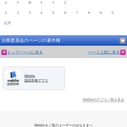
Ｕ
Ｖ
Ｗ
Ｘ
Ｙ
Ｚ
１
２
３
４
５
６
７
８
９
０
記号
法務委員会のページの著作権
トップページに戻る
ページ上部に戻る
Weblio
国語辞典アプリ
Weblioのアプリ一覧を見る
Weblioをご覧のユーザーのみなさまへ