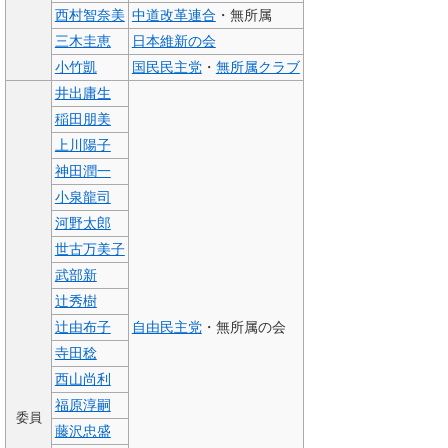
西村智奈美
中道改革連合
・無所属
三木圭恵
日本維新の会
小竹凱
国民民主党
・
無所属クラブ
井出庸生
稲田朋美
上川陽子
神田潤一
小泉龍司
河野太郎
世古万美子
武部新
辻秀樹
辻由布子
自由民主党
・無所属の会
寺田稔
西山尚利
福原淳嗣
委員
藤沢忠盛