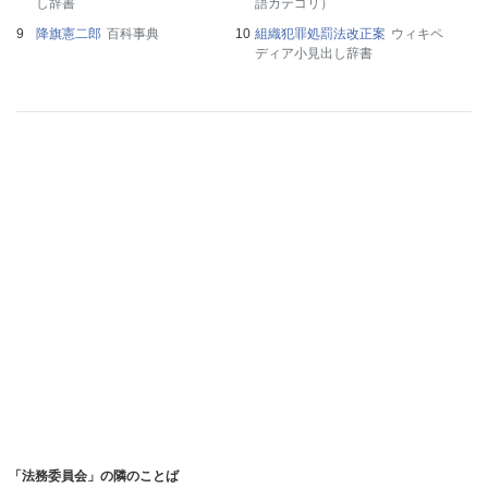
し辞書
語カテゴリ）
降旗憲二郎
百科事典
組織犯罪処罰法改正案
ウィキペ
ディア小見出し辞書
「法務委員会」の隣のことば