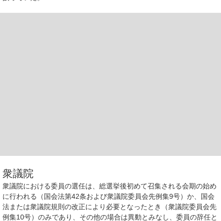
衆議院
衆議院における委員の選任は、総選挙後初めて召集される会期の始め
に行われる（国会法第42条および衆議院委員会先例集9号）か、国会
法または衆議院規則の改正により必要となったとき（衆議院委員会先
例集10号）のみであり、その他の場合は異動とみなし、委員の辞任と