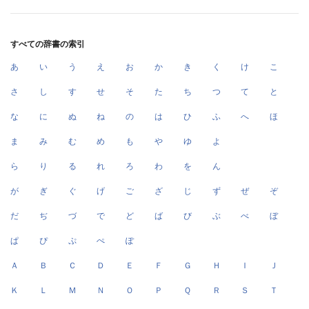
すべての辞書の索引
あ
い
う
え
お
か
き
く
け
こ
さ
し
す
せ
そ
た
ち
つ
て
と
な
に
ぬ
ね
の
は
ひ
ふ
へ
ほ
ま
み
む
め
も
や
ゆ
よ
ら
り
る
れ
ろ
わ
を
ん
が
ぎ
ぐ
げ
ご
ざ
じ
ず
ぜ
ぞ
だ
ぢ
づ
で
ど
ば
び
ぶ
べ
ぼ
ぱ
ぴ
ぷ
ぺ
ぽ
Ａ
Ｂ
Ｃ
Ｄ
Ｅ
Ｆ
Ｇ
Ｈ
Ｉ
Ｊ
Ｋ
Ｌ
Ｍ
Ｎ
Ｏ
Ｐ
Ｑ
Ｒ
Ｓ
Ｔ