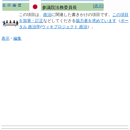
表
話
編
歴
[
表示
]
参議院法務委員長
この項目は、
政治
に関連した
書きかけの項目
です。
この項目
を加筆・訂正
などしてくださる
協力者を求めています
（
ポー
タル 政治学
/
ウィキプロジェクト 政治
）。
表示
編集