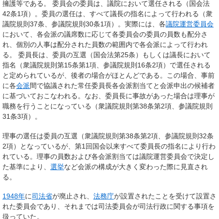
擁護等である。 委員会の委員は、議院において選任される（国会法
42条1項）。委員の選任は、すべて議長の指名によって行われる（衆
議院規則37条、参議院規則30条1項）。実際には、各
議院運営委員会
において、各会派の議席数に応じて各委員会の委員の員数も配分さ
れ、個別の人事は配分された員数の範囲内で各会派によって行われ
る。 委員長は、委員の互選（国会法第25条）もしくは議長において
指名（衆議院規則第15条第1項、参議院規則16条2項）で選任される
と定められているが、後者の場合がほとんどである。この場合、事前
に各
会派
間で協議された常任委員長各会派割当てと会派申出の候補者
に基づいておこなわれる。なお、委員長に事故があった場合は理事が
職務を行うことになっている（衆議院規則第38条第2項、参議院規則
31条3項）。
理事の選任は委員の互選（衆議院規則第38条第2項、参議院規則32条
2項）となっているが、第1回国会以来すべて委員長の指名により行わ
れている。理事の員数および各会派割当ては議院運営委員会で決定し
た基準により、
選挙
など会派の構成が大きく変わった際に見直され
る。
1948年
に
司法省
が廃止され、
法務庁
が設置されたことを受けて設置さ
れた委員会であり、それまでは司法委員会が司法行政に関する事項を
扱っていた。