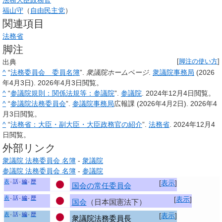
法務大臣政務官
福山守
（
自由民主党
）
関連項目
法務省
脚注
出典
[
脚注の使い方
]
^
“
法務委員会 委員名簿
”.
衆議院ホームページ
.
衆議院事務局
(2026
年4月3日). 2026年4月3日閲覧。
^
“
参議院規則：関係法規等：参議院
”.
参議院
. 2024年12月4日閲覧。
^
“
参議院法務委員会
”.
参議院事務局
広報課 (2026年4月2日). 2026年4
月3日閲覧。
^
“
法務省：大臣・副大臣・大臣政務官の紹介
”.
法務省
. 2024年12月4
日閲覧。
外部リンク
衆議院 法務委員会 名簿
-
衆議院
参議院 法務委員会 名簿
-
参議院
表
話
編
歴
[
表示
]
国会の常任委員会
表
話
編
歴
[
表示
]
国会
（日本国憲法下）
表
話
編
歴
[
表示
]
衆議院法務委員長