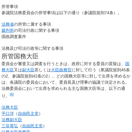
所管事項
参議院法務委員会の所管事項は以下の通り（参議院規則74条）。
法務省
の所管に属する事項
裁判所
の司法行政に閑する事項
国政調査案件
法務及び司法行政等に関する事項
所管国務大臣
委員会が審査又は調査を行うときは、政府に対する委員の質疑は、
国
務大臣
又は
副大臣
若しくは
大臣政務官
に対して行う（衆議院規則45条
の2、参議院規則42条の2）。どの国務大臣等に対して出席を求めるか
は、各議院の委員会において、委員長及び理事の協議で決定される。
法務委員会において出席を求められる主な国務大臣等は、以下の通
[
4
]
り。
法務大臣
平口洋
（
自由民主党
）
法務副大臣
三谷英弘
（
自由民主党
）