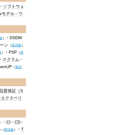
ソフトウェ
Vモデル
ウ
DSDM
版
）
ーン
（
英語版
）
PSP
版
）
（
英
スクラム
penUP
（
英語
品質保証（S
ーエクスペリ
CI
CD
）
p
T
（
英語版
）