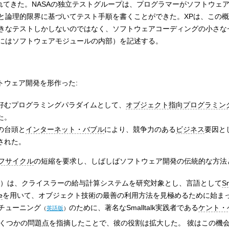
れてきた。NASAの独立テストグループは、プログラマーがソフトウェ
と論理的限界に基づいてテスト手順を書くことができた。XPは、この
きなテストしかしないのではなく、ソフトウェアコーディングの小さな
にはソフトウェアモジュールの内部）を記述する。
トウェア開発を形作った:
好むプログラミングパラダイムとして、
オブジェクト指向プログラミン
た。
の台頭と
インターネット・バブル
により、競争力のある
ビジネス
要因と
された。
フサイクル
の短縮を要求し、しばしばソフトウェア開発の伝統的な方法
3）は、クライスラーの給与計算システムを研究対象とし、言語として
Sm
e
を用いて、オブジェクト技術の最善の利用方法を見極めるために始まっ
チューニング
のために、著名なSmalltalk実践者である
ケント・
（
英語版
）
くつかの問題点を指摘したことで、彼の役割は拡大した。 彼はこの機