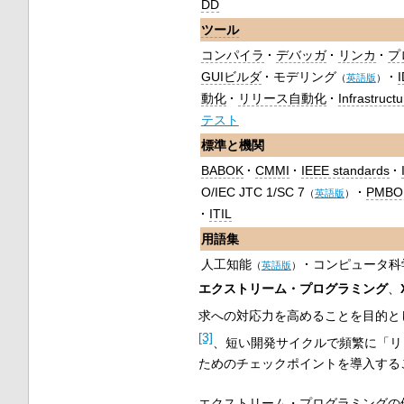
DD
ツール
コンパイラ
デバッガ
リンカ
プ
GUIビルダ
モデリング
（
英語版
）
動化
リリース自動化
Infrastruct
テスト
標準と機関
BABOK
CMMI
IEEE standards
O/IEC JTC 1/SC 7
PMBO
（
英語版
）
ITIL
用語集
人工知能
コンピュータ科
（
英語版
）
エクストリーム・プログラミング
、
求への対応力を高めることを目的と
[3]
、短い開発サイクルで頻繁に「リ
ためのチェックポイントを導入する
エクストリーム・プログラミングの