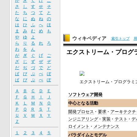
か
き
く
け
こ
さ
し
す
せ
そ
た
ち
つ
て
と
な
に
ぬ
ね
の
は
ひ
ふ
へ
ほ
ま
み
む
め
も
や
ゆ
よ
ウィキペディア
索引トップ
ら
り
る
れ
ろ
わ
を
ん
エクストリーム・プログ
が
ぎ
ぐ
げ
ご
ざ
じ
ず
ぜ
ぞ
だ
ぢ
づ
で
ど
ば
び
ぶ
べ
ぼ
ぱ
ぴ
ぷ
ぺ
ぽ
エクストリーム・プログラミ
Ａ
Ｂ
Ｃ
Ｄ
Ｅ
ソフトウェア開発
Ｆ
Ｇ
Ｈ
Ｉ
Ｊ
中心となる活動
Ｋ
Ｌ
Ｍ
Ｎ
Ｏ
Ｐ
Ｑ
Ｒ
Ｓ
Ｔ
開発プロセス
要求
アーキテクチ
Ｕ
Ｖ
Ｗ
Ｘ
Ｙ
ンジニアリング
実装
テスト
デ
Ｚ
ロイメント
メンテナンス
１
２
３
４
５
パラダイムとモデル