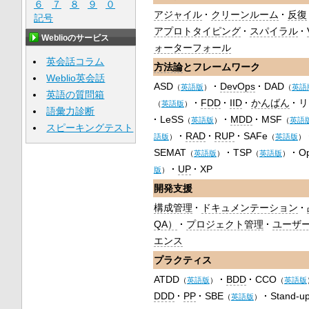
６
７
８
９
０
アジャイル
クリーンルーム
反復
記号
アプロトタイピング
スパイラル
Weblioのサービス
ォーターフォール
英会話コラム
方法論
とフレームワーク
Weblio英会話
ASD
DevOps
DAD
（
英語版
）
（
英語
英語の質問箱
FDD
IID
かんばん
リ
（
英語版
）
語彙力診断
LeSS
MDD
MSF
（
英語版
）
（
英語
スピーキングテスト
RAD
RUP
SAFe
語版
）
（
英語版
）
SEMAT
TSP
O
（
英語版
）
（
英語版
）
UP
XP
版
）
開発支援
構成管理
ドキュメンテーション
QA）
プロジェクト管理
ユーザ
エンス
プラクティス
ATDD
BDD
CCO
（
英語版
）
（
英語版
DDD
PP
SBE
Stand-u
（
英語版
）