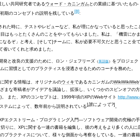
親しい共同研究者である
ウォード・カニンガム
との業績に基づいたもの-
[8]
の初期のコンセプトの説明を残している
:
された時に、テストやレビューなど、私が理にかなっていると思ったこ
回目はもっとたくさんのことをやってもらいました。私は、「機雷にか
になるぞ」と考え、[そして]チームに、私が必要不可欠だと思うこと全
べて省いてくれと求めました。
開発と改良の支援のために、
ロン・ジェフリーズ
をプロジェク
（
英語版
）
ームに習慣としてのプラクティスを浸透させるためのコーチを務めた。
スに関する情報は、オリジナルの
ウィキ
であるカニンガムの
WikiWikiWeb
まざまな寄稿者がアイデアを議論し、拡張し、いくつかのスピンオフの
)。 また、XPのコンセプトは、1999年頃のXPのWebサイト
http://www
[
誰によって?
]
ステムによって、数年前から説明されている
。
Pエクストリーム・プログラミング入門―ソフトウェア開発の究極の手法
皮切りに、XPに関する一連の書籍を編集し、彼の考えをより多くの人に
そのプラクティスについて、様々な側面から考察をしている。一連の書