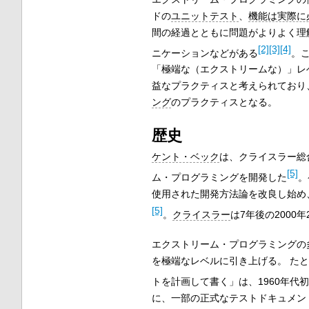
ドの
ユニットテスト
、
機能は実際に
間の経過とともに問題がよりよく理
[2]
[3]
[4]
ニケーションなどがある
。
「極端な（エクストリームな）」レ
益なプラクティスと考えられており
ング
のプラクティスとなる。
歴史
ケント・ベック
は、
クライスラー総
[5]
ム・プログラミングを開発した
。
使用された開発方法論を改良し始め
[5]
。
クライスラー
は7年後の2000年
エクストリーム・プログラミングの
を極端なレベルに引き上げる。 た
トを計画して書く」は、1960年代初
に、一部の正式なテストドキュメン