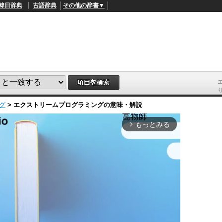
韓日辞典
古語辞典
その他の辞書▼
グ
>
エクストリームプログラミング
の意味・解説
もっとみる
arrow_forward_ios