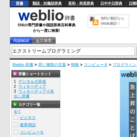
辞書
類語・対義語辞典
英和・和英辞典
日中中日辞典
日韓
無料の翻訳なら
Weblio翻訳！
556の専門辞書や国語辞典百科事典
から一度に検索!
Weblio 辞書
>
同じ種類の言葉
>
情報
>
コンピュータ
>
プログラミン
辞書ショートカット
1
デジタル大辞泉
2
ウィキペディア
3
ウィキペディア小見
出し辞書
カテゴリ一覧
全て
ビジネス
＋
業界用語
＋
コンピュータ
＋