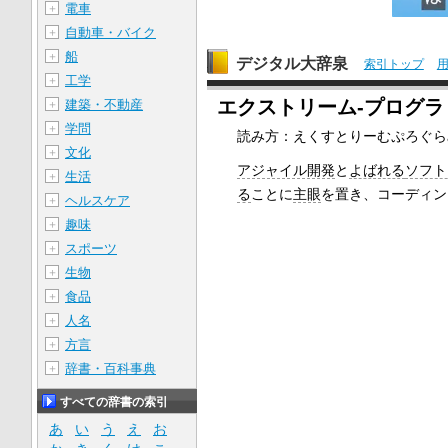
電車
＋
自動車・バイク
＋
船
＋
デジタル大辞泉
索引トップ
工学
＋
エクストリーム‐プログラミング
建築・不動産
＋
学問
＋
読み方：えくすとりーむぷろぐら
文化
＋
アジャイル開発
と
よばれる
ソフト
生活
＋
る
ことに
主眼
を置き、コーディン
ヘルスケア
＋
趣味
＋
スポーツ
＋
生物
＋
食品
＋
人名
＋
方言
＋
辞書・百科事典
＋
すべての辞書の索引
あ
い
う
え
お