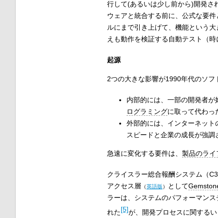
行して(あるいは少し前から)開発さ
ウェアと統合する前に、公式な要件
ルにまで引き上げて、機能という大
えも動作を検証する自動テスト（時
起源
2つの大きな影響が1990年代のソフ
内部的には、一部の開発者が
ログラミング
に取って代わっ
外部的には、インターネット
スピードと企業の成長が強調
急速に変化する要件は、
製品のライ
クライスラー総合報酬システム（C
アクセス層
として
Gemston
（
英語版
）
ラーは、システムの
パフォーマンス
[5]
れた
が、開発プロセスに関するい