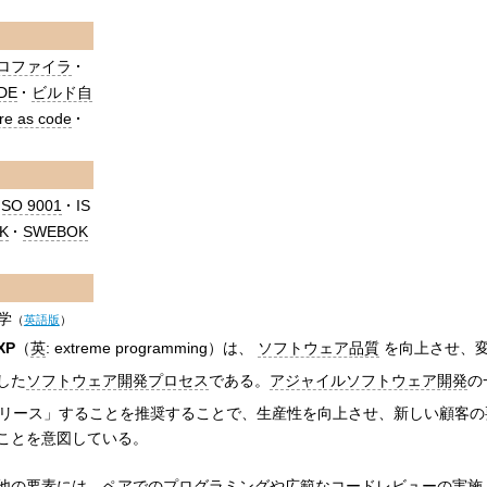
ロファイラ
IDE
ビルド自
ure as code
ISO 9001
IS
K
SWEBOK
学
（
英語版
）
XP
（
英
:
extreme programming
）は、
ソフトウェア品質
を向上させ、
した
ソフトウェア開発プロセス
である。
アジャイルソフトウェア開発
の
リース」することを推奨することで、生産性を向上させ、新しい顧客の
ことを意図している。
他の要素には、
ペアでの
プログラミングや広範な
コードレビュー
の実施