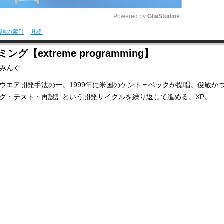
Powered by 
GliaStudios
用語の索引
凡例
M
【extreme programming】
u
みんぐ
t
ウエア開発
手法
の一。
1999年
に
米国
の
ケント＝ベック
が
提唱
。
俊敏
か
e
グ・テスト・
再設計
という
開発サイクル
を
繰り返して
進め
る。
XP
。