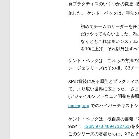
発プラクティスのいくつかの変更 -
施した。 ケント・ベックは、手法
初めてチームのリーダーを任
だけやってもらいました。2
なくともこれは良いシステム
を10に上げ、それ以外はす
ケント・ベックは、これらの方法の
ン・ジェフリーズはその後、C3チ
XPの背後にある原則とプラクティ
て、より広い世界に広まった。 さ
(
アジャイルソフトウェア開発
を参照
mming.org
での
ハイパーテキスト
シ
ケント・ベックは、彼自身の書籍『X
999年、
ISBN 978-4894712751
)を
このシリーズの著者たちは、XPと