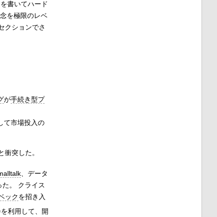
アを書いてハード
概念を極限のレベ
セクションでさ
グ
が
手続き型プ
して市場投入の
と衝突した。
alltalk
、
データ
た。 クライス
ベック
を招き入
会を利用して、開