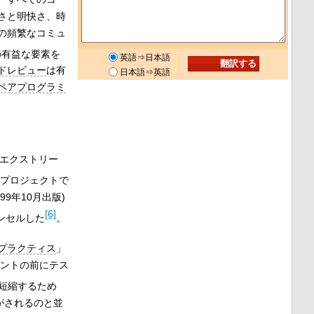
さと明快さ、時
の頻繁なコミュ
の有益な要素を
英語⇒日本語
ドレビュー
は有
日本語⇒英語
ペアプログラミ
エクストリー
プロジェクトで
1999年10月出版)
[6]
ンセルした
。
プラクティス
」
メントの前にテス
短縮するため
がされるのと並