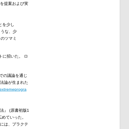
 を提案および実
とを少し
まうな、少
てのツマミ
トに招いた。 ロ
での議論を通じ
方法論が生まれた
.extremeprogra
』 (原書初版1
広めていった。
籍には、プラクテ