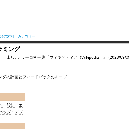
用語の索引
カテゴリー
ラミング
出典: フリー百科事典『ウィキペディア（Wikipedia）』 (2023/09/09 2
ングの計画とフィードバックのループ
ャ
設計
エ
バッグ
デプ