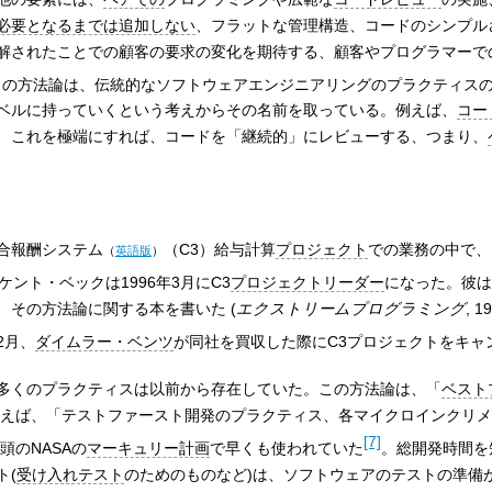
必要となるまでは追加しない
、フラットな管理構造、コードのシンプル
解されたことでの顧客の要求の変化を期待する、顧客やプログラマーで
この方法論は、伝統的なソフトウェアエンジニアリングのプラクティス
ベルに持っていくという考えからその名前を取っている。例えば、
コー
、これを極端にすれば、コードを「継続的」にレビューする、つまり、
合報酬システム
（C3）給与計算
プロジェクト
での業務の中で、
（
英語版
）
ケント・ベックは1996年3月にC3
プロジェクトリーダー
になった。彼は
、その方法論に関する本を書いた (
エクストリームプログラミング
, 
2月、
ダイムラー・ベンツ
が同社を買収した際にC3プロジェクトをキャ
多くのプラクティスは以前から存在していた。この方法論は、「
ベスト
とえば、「テストファースト開発のプラクティス、各マイクロインクリ
[7]
頭のNASAの
マーキュリー計画
で早くも使われていた
。総開発時間を
ト(
受け入れテスト
のためのものなど)は、ソフトウェアのテストの準備