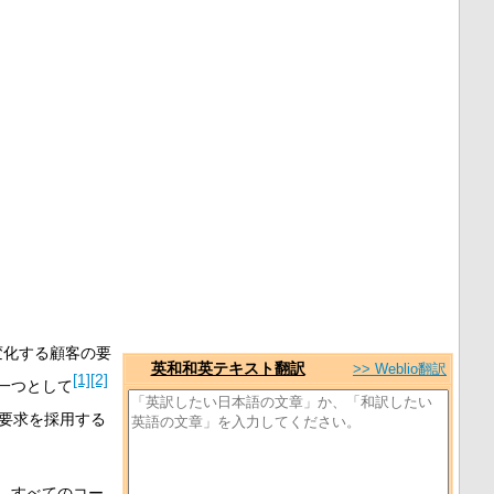
変化する顧客の要
英和和英テキスト翻訳
>> Weblio翻訳
[1]
[2]
一つとして
要求を採用する
、すべてのコー