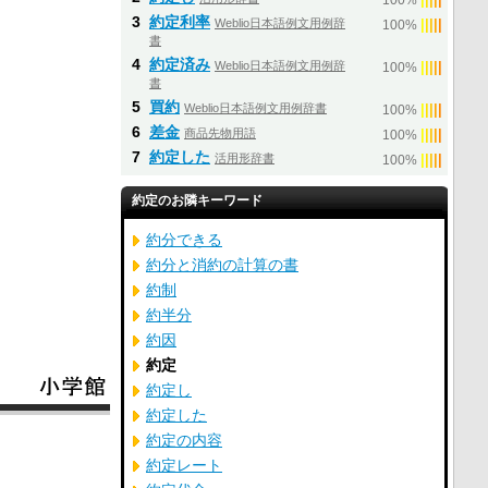
100%
3
約定利率
Weblio日本語例文用例辞
|
|
|
|
|
100%
書
4
約定済み
Weblio日本語例文用例辞
|
|
|
|
|
100%
書
5
買約
Weblio日本語例文用例辞書
|
|
|
|
|
100%
6
差金
商品先物用語
|
|
|
|
|
100%
7
約定した
活用形辞書
|
|
|
|
|
100%
約定のお隣キーワード
約分できる
約分と消約の計算の書
約制
約半分
約因
約定
約定し
約定した
約定の内容
約定レート