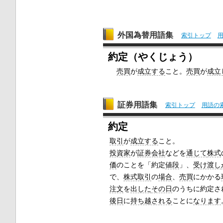
外国為替用語集
索引トップ
約定（やくじょう）
売買
が
成立する
こと。
売買
が
成立
証券用語集
索引トップ
用語の
約定
取引
が
成立する
こと。
投資家
が
証券会社
などを
通じて
株式
価
のことを「約定
値段
」、
受け渡し
で、
株式取引
の
場合
、
売買
にかかる
注文
を
出した
その日
のうちに約定さ
後日
に
持ち越される
ことに
なります