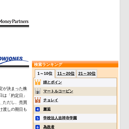
検索ランキング
1～10位
11～20位
21～30位
姉とボイン
定が
決まった
株
マートルコービン
日は「
約定日
」
チョレイ
。
ただし、
売買
け渡し
の
期日
も
邂逅
学校法人吉祥寺学園
為政者