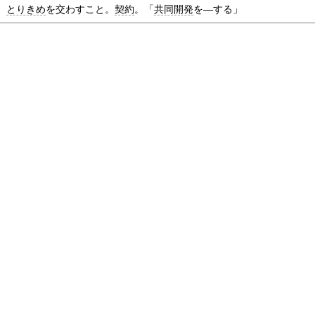
。
とりきめ
を交わすこと。
契約
。「
共同開発
を―する」