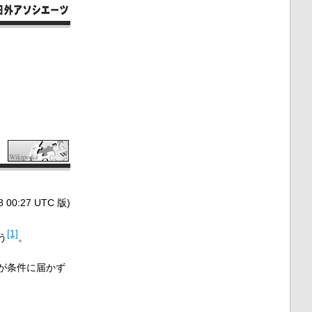
0:27 UTC 版)
[1]
う
。
が条件に届かず