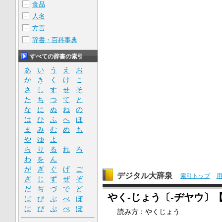
食品
＋
人名
＋
方言
＋
辞書・百科事典
＋
すべての辞書の索引
あ
い
う
え
お
か
き
く
け
こ
さ
し
す
せ
そ
た
ち
つ
て
と
な
に
ぬ
ね
の
は
ひ
ふ
へ
ほ
ま
み
む
め
も
や
ゆ
よ
ら
り
る
れ
ろ
わ
を
ん
が
ぎ
ぐ
げ
ご
デジタル大辞泉
索引トップ
ざ
じ
ず
ぜ
ぞ
だ
ぢ
づ
で
ど
やく‐じょう〔‐ヂヤウ〕
ば
び
ぶ
べ
ぼ
ぱ
ぴ
ぷ
ぺ
ぽ
読み方：やくじょう