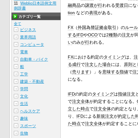
11
Weblio日本語例文用
融商品
の
譲渡
が行
われる
受渡日
にな
例辞書
tion
などの
表現
がある。
カテゴリ一覧
全て
FX
（
外国為替証拠金取引
）の
ルール
ビジネス
＋
する
IFD
や
OCO
では
2種類
の
注文
が
業界用語
＋
い
のみ
が行
われる。
コンピュータ
＋
電車
＋
FX
における約定の
タイミング
は、
注
自動車・バイク
＋
る
成行
で
注文した
場合
には、
原則と
船
＋
（
売ります
）」を
意味する
指値
で
注
工学
＋
になる。
建築・不動産
＋
学問
＋
IFD
の約定の
タイミング
は
指値注文
文化
＋
で
注文
全体
が約定することになる。
生活
＋
立した
時点
で
注文
全体
の約定となり
ヘルスケア
＋
り、
IFD
による
新規
注文
が
約定した
趣味
＋
た
時点
で
注文
全体
が約定することに
スポーツ
＋
生物
＋