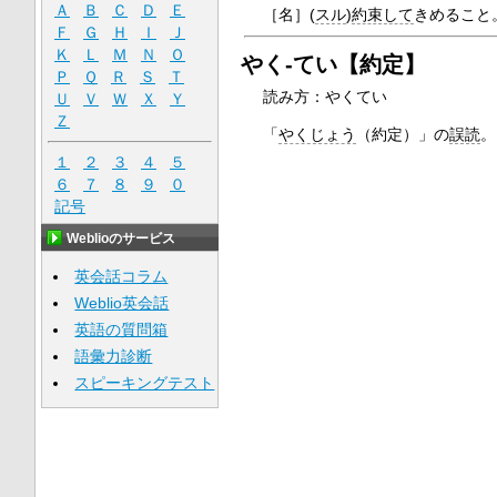
Ａ
Ｂ
Ｃ
Ｄ
Ｅ
［名］
(
スル
)
約束して
きめること
Ｆ
Ｇ
Ｈ
Ｉ
Ｊ
Ｋ
Ｌ
Ｍ
Ｎ
Ｏ
やく‐てい【約定】
Ｐ
Ｑ
Ｒ
Ｓ
Ｔ
読み方：やくてい
Ｕ
Ｖ
Ｗ
Ｘ
Ｙ
Ｚ
「
やくじょう
（約定）」の
誤読
。
１
２
３
４
５
６
７
８
９
０
記号
Weblioのサービス
英会話コラム
Weblio英会話
英語の質問箱
語彙力診断
スピーキングテスト