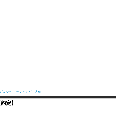
用語の索引
ランキング
凡例
【約定】