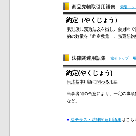
商品先物取引用語集
索引トッ
約定（やくじょう）
取引所
に
売買
注文
を
出し
、
会員
間で
約
の
数量
を「約定
数量
」、
売買契約
法律関連用語集
索引トップ
約定(やくじょう)
民法
基本
用語に
関わる
用語
当事者間
の
合意
により、
一定の
事項
など。
»
法テラス・法律関連用語集
はこち