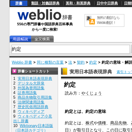
辞書
類語・対義語辞典
英和・和英辞典
日中中日辞典
日韓
無料の翻訳なら
Weblio翻訳！
556の専門辞書や国語辞典百科事典
から一度に検索!
Weblio 辞書
>
同じ種類の言葉
>
法
>
契約
>
約定
>
約定
の意味・解
辞書ショートカット
実用日本語表現辞典
索引トッ
1
実用日本語表現辞典
U
2
デジタル大辞泉
約定
n
3
外国為替用語集
m
4
証券用語集
読み方：
やくじょう
u
5
商品先物取引用語集
t
e
6
法律関連用語集
7
歴史民俗用語辞典
約定とは、約定の意味
8
ウィキペディア
9
ウィキペディア小見
出し辞書
約定とは、
株式
や
債権
、
商品先物
、
10
Wiktionary日本語版
日）が
取引日
となり、この日に
取引
（日本語カテゴリ）