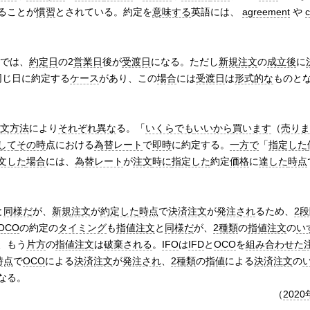
ることが
慣習
とされている。約定を
意味する
英語には、
agreement
や
c
では、
約定日
の2
営業日
後が
受渡日
になる。ただし
新規
注文
の
成立後
に
同じ日に約定する
ケース
があり、この
場合
には
受渡日
は
形式的な
ものと
文方法
により
それぞれ
異な
る。「
いくらでも
いいから
買います
（
売りま
して
その時
点における
為替レート
で
即時
に約定する。
一方で
「
指定した
文した
場合
には、
為替レート
が
注文
時に
指定した
約定
価格
に
達した
時点
と
同様だ
が、
新規
注文
が
約定した
時点
で
決済注文
が
発注され
るため、
2段
OCO
の約定の
タイミング
も
指値注文
と
同様だ
が、
2種類
の
指値注文
の
い
、もう
片方
の
指値注文
は
破棄される
。
IFO
は
IFD
と
OCO
を
組み合わせた
時点
で
OCO
による
決済注文
が
発注され
、
2種類
の
指値
による
決済注文
の
なる。
（
2020