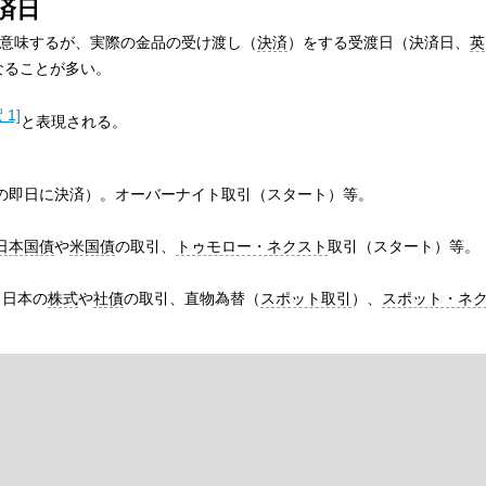
済日
意味するが、実際の金品の受け渡し（
決済
）をする受渡日（決済日、
英
なることが多い。
 1]
と表現される。
の即日に決済）。オーバーナイト取引（スタート）等。
日本国債
や
米国債
の取引、
トゥモロー・ネクスト
取引（スタート）等。
。日本の
株式
や
社債
の取引、直物為替（
スポット取引
）、
スポット・ネ