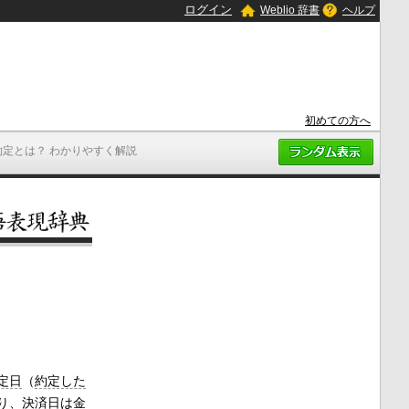
ログイン
Weblio 辞書
ヘルプ
初めての方へ
約定とは？ わかりやすく解説
定日
（
約定した
り、
決済
日は
金