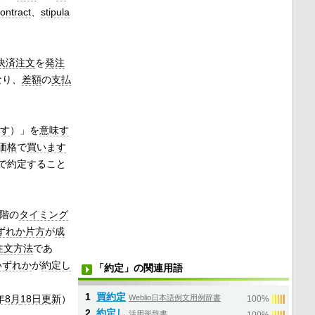
ontract
、
stipula
決済注文
を
発注
なり、
差額
の
支払
す
）」を
意味す
価格
で
買います
で約定すること
階の
タイミング
ずれか
片方
が
成
注文方法
であ
いずれか
が
約定し
「約定」の関連用語
1
買約定
年8月
18日
更新
）
Weblio日本語例文用例辞書
|
|
|
|
|
100%
2
約定し
活用形辞書
|
|
|
|
|