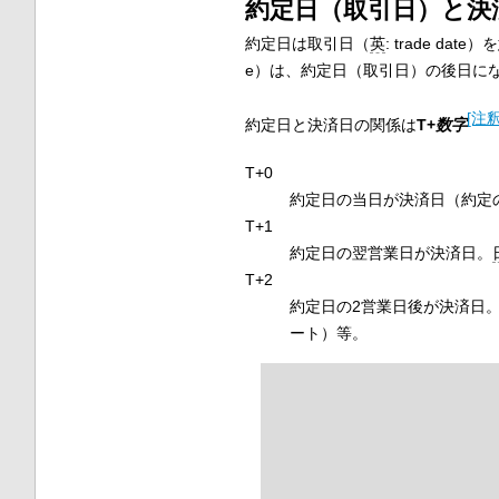
約定日（取引日）と決
約定日は取引日（
英
:
trade date
）を
e
）は、約定日（取引日）の後日に
[注釈
約定日と決済日の関係は
T+
数字
T+0
約定日の当日が決済日（約定
T+1
約定日の翌営業日が決済日。
T+2
約定日の2営業日後が決済日
ート）等。