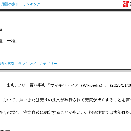
用語の索引
ランキング
ｕ）
意
）
一種
。
用語の索引
ランキング
カテゴリー
出典: フリー百科事典『ウィキペディア（Wikipedia）』 (2023/11/08 0
において、買いまたは売りの注文が執行されて売買が成立することを言
多くの場合、注文直後に約定することが多いが、
指値注文
では実勢価格