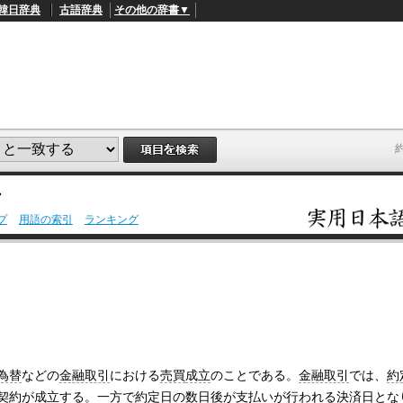
韓日辞典
古語辞典
その他の辞書▼
説
プ
用語の索引
ランキング
L
/
o
a
d
e
d
:
4
9
.
4
為替
などの
金融取引
における
売買
成立
のことである。
金融取引
では、
約
5
%
契約
が
成立する
。
一方で
約定日
の
数日後
が
支払い
が行
われる
決済
日とな