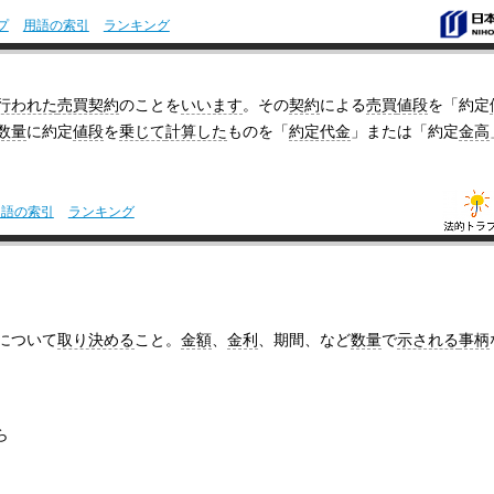
プ
用語の索引
ランキング
行われた
売買契約
のことを
いいます
。その
契約
による
売買
値段
を「約定
数量
に約定
値段
を
乗じて
計算した
ものを「
約定代金
」または「約定
金高
用語の索引
ランキング
について
取り決める
こと。
金額
、
金利
、期間、など
数量
で
示される
事柄
ら