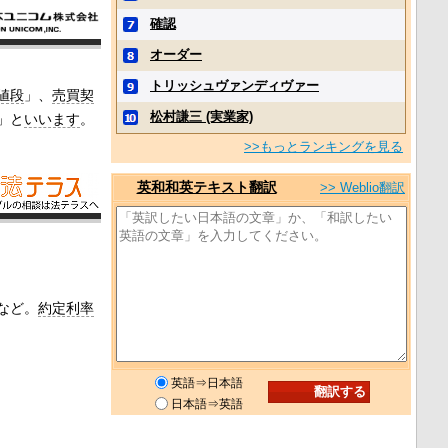
確認
オーダー
トリッシュヴァンディヴァー
値段
」、
売買契
松村謙三 (実業家)
」と
いいます
。
>>もっとランキングを見る
英和和英テキスト翻訳
>> Weblio翻訳
など。
約定利率
英語⇒日本語
日本語⇒英語