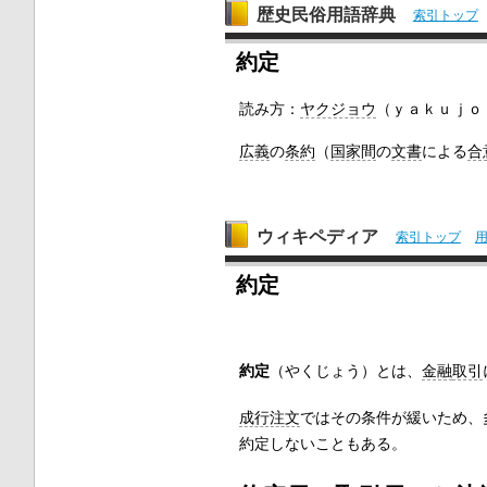
歴史民俗用語辞典
索引トップ
約定
読み方：
ヤクジョウ
（ｙａｋｕｊｏ
広義
の
条約
（
国家間
の
文書
による
合
ウィキペディア
索引トップ
約定
約定
（やくじょう）とは、
金融
取引
成行注文
ではその条件が緩いため、
約定しないこともある。