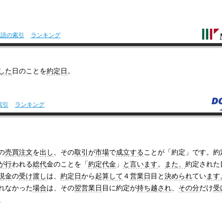
用語の索引
ランキング
した
日のことを
約定日
。
索引
ランキング
の
売買
注文
を
出し
、その
取引
が
市場
で
成立する
ことが「約定」です。約
が行
われる
総代
金のことを「
約定代金
」
と言います
。
また、
約定された
現金
の
受け渡し
は、
約定日
から
起算して
４
営業日
目と
決められ
てい
ます
れなかった
場合
は、その
翌営業日
目に約定が
持ち越され
、
その分
だけ
受
。