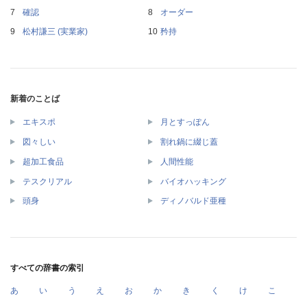
確認
オーダー
松村謙三 (実業家)
矜持
新着のことば
エキスポ
月とすっぽん
図々しい
割れ鍋に綴じ蓋
超加工食品
人間性能
テスクリアル
バイオハッキング
頭身
ディノバルド亜種
すべての辞書の索引
あ
い
う
え
お
か
き
く
け
こ