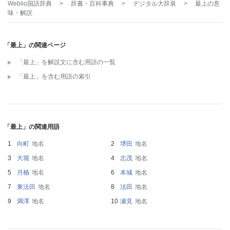
Weblio国語辞典
>
辞書・百科事典
>
デジタル大辞泉
>
最上
の意
味・解説
「最上」の関連ページ
「最上」を解説文に含む用語の一覧
「最上」を含む用語の索引
「最上」の関連用語
向町
地名
堺田
地名
大堀
地名
志茂
地名
月楯
地名
本城
地名
東法田
地名
法田
地名
満澤
地名
瀬見
地名