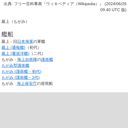
出典: フリー百科事典『ウィキペディア（Wikipedia）』 (2024/06/26
09:40 UTC 版)
最上
（もがみ）
艦船
最上 - 旧
日本海軍
の軍艦
最上 (通報艦)
（初代）
最上 (重巡洋艦)
（二代）
もがみ -
海上自衛隊
の
護衛艦
もがみ型護衛艦
もがみ (護衛艦・初代)
もがみ (護衛艦・2代)
もがみ :
海上保安庁
の巡視船