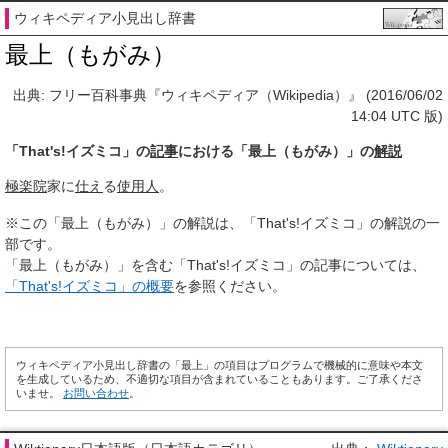
ウィキペディア小見出し辞書
最上（もがみ）
出典: フリー百科事典『ウィキペディア（Wikipedia）』 (2016/06/02
14:04 UTC 版)
「That's!イズミコ」の
記事
における「最上（もがみ）」の
解説
極楽院
家に
仕え
る
使用人
。
※この「最上（もがみ）」の解説は、「That's!イズミコ」の解説の一
部です。
「最上（もがみ）」を含む「That's!イズミコ」の記事については、
「That's!イズミコ」の概要
を参照ください。
ウィキペディア小見出し辞書の「最上」の項目はプログラムで機械的に意味や本文
を生成しているため、不適切な項目が含まれていることもあります。ご了承くださ
いませ。
お問い合わせ
。