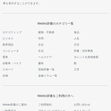
果を表示することができます。
Weblio辞書のカテゴリ一覧
カテゴリトップ
建物・不動産
食品
ビジネス
学問
人名
業界用語
文化
方言
コンピュータ
生活
辞書・百科事典
電車
ヘルスケア
タレント出身地検索
自動車・バイク
趣味
船
スポーツ
登録辞書一覧
工学
生物
金融コラム一覧
Weblio辞書をご利用の方へ
Weblio辞書のご案内
ご利用規約
お問い合わせ
ご利用方法
プライバシーポリシー
サイトマップ