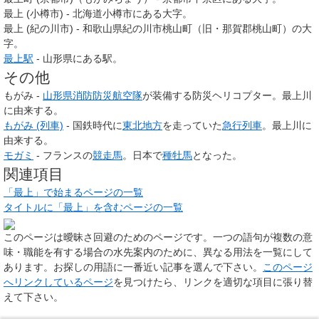
最上 (小樽市) - 北海道小樽市にある大字。
最上 (紀の川市) - 和歌山県紀の川市桃山町（旧・那賀郡桃山町）の大
字。
最上駅
- 山形県にある駅。
その他
もがみ -
山形県消防防災航空隊
が装備する防災ヘリコプター。最上川
に由来する。
もがみ (列車)
- 国鉄時代に
東北地方
を走っていた
急行列車
。最上川に
由来する。
モガミ
- フランスの
競走馬
。日本で
種牡馬
となった。
関連項目
「最上」で始まるページの一覧
タイトルに「最上」を含むページの一覧
このページは
曖昧さ回避のためのページ
です。一つの語句が複数の意
味・職能を有する場合の水先案内のために、異なる用法を一覧にして
あります。お探しの用語に一番近い記事を選んで下さい。
このページ
へリンクしているページ
を見つけたら、リンクを適切な項目に張り替
えて下さい。