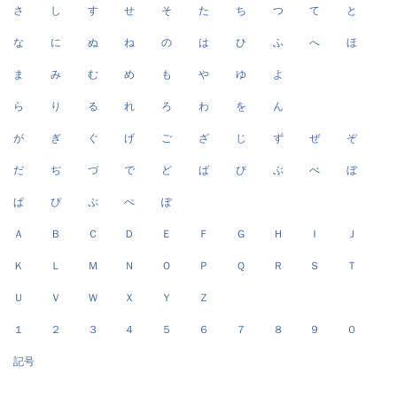
さ
し
す
せ
そ
た
ち
つ
て
と
な
に
ぬ
ね
の
は
ひ
ふ
へ
ほ
ま
み
む
め
も
や
ゆ
よ
ら
り
る
れ
ろ
わ
を
ん
が
ぎ
ぐ
げ
ご
ざ
じ
ず
ぜ
ぞ
だ
ぢ
づ
で
ど
ば
び
ぶ
べ
ぼ
ぱ
ぴ
ぷ
ぺ
ぽ
Ａ
Ｂ
Ｃ
Ｄ
Ｅ
Ｆ
Ｇ
Ｈ
Ｉ
Ｊ
Ｋ
Ｌ
Ｍ
Ｎ
Ｏ
Ｐ
Ｑ
Ｒ
Ｓ
Ｔ
Ｕ
Ｖ
Ｗ
Ｘ
Ｙ
Ｚ
１
２
３
４
５
６
７
８
９
０
記号