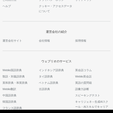
ヘルプ
クッキー・アクセスデータ
について
運営会社の紹介
運営会社サイト
会社情報
採用情報
ウェブリオのサービス
Weblio国語辞典
インドネシア語辞典
英会話コラム
類語・対義語辞典
タイ語辞典
Weblio英会話
英和辞典・和英辞典
ベトナム語辞典
英語の質問箱
Weblio翻訳
古語辞典
語彙力診断
中国語辞典
スピーキングテスト
韓国語辞典
キャリジェネ～生成AIスク
ール・AIスキルでキャリア
フランス語辞典
アップ～