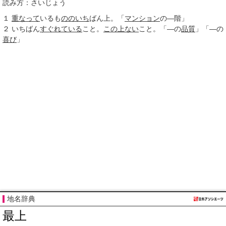
読み方：さいじょう
１
重なって
いるも
ののいち
ばん上。「
マンション
の―階」
２
いちばん
すぐれている
こと。
この上ない
こと。「―の
品質
」「―の
喜び
」
地名辞典
最上