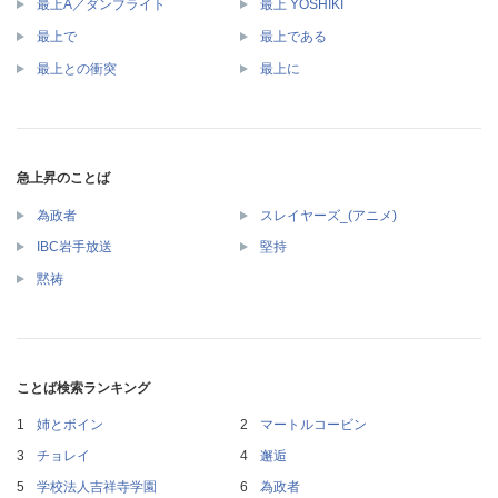
最上A／ダンブライト
最上 YOSHIKI
最上で
最上である
最上との衝突
最上に
急上昇のことば
為政者
スレイヤーズ_(アニメ)
IBC岩手放送
堅持
黙祷
ことば検索ランキング
姉とボイン
マートルコービン
チョレイ
邂逅
学校法人吉祥寺学園
為政者