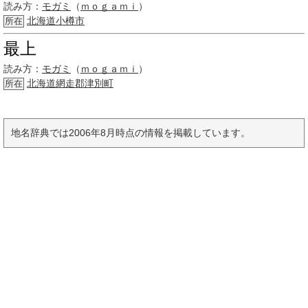
読み方：
モガミ
（
ｍｏｇａｍｉ
）
北海道
小樽市
所在
最上
読み方：
モガミ
（
ｍｏｇａｍｉ
）
北海道
網走郡
津別町
所在
地名辞典では2006年8月時点の情報を掲載しています。