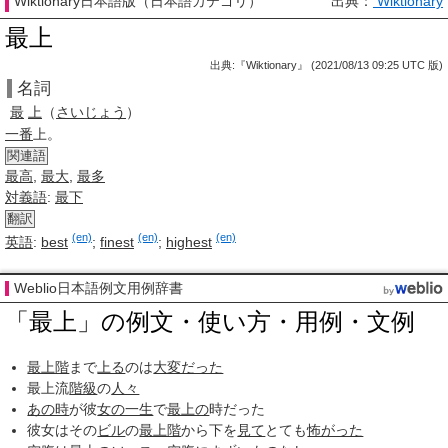
Wiktionary日本語版（日本語カテゴリ）
出典：
Wiktionary
最上
出典:『Wiktionary』 (2021/08/13 09:25 UTC 版)
名詞
最
上
（
さいじょう
）
一番
上。
関連語
最高
,
最大
,
最多
対義語
:
最下
翻訳
(en)
(en)
(en)
英語
:
best
;
finest
;
highest
Weblio日本語例文用例辞書
「最上」の例文・使い方・用例・文例
最上階
まで
上る
のは
大変だった
最上流
階級
の
人々
あの時
が彼
女の一生
で
最上の
時だった
彼女はその
ビル
の
最上階
から下を
見て
とても
怖がった