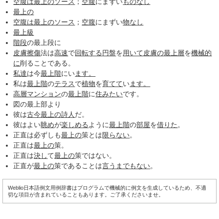
空腹は最上のソース
；
空腹
にまずい
ものなし
最上の
空腹は最上のソース
；
空腹
にまずい
物なし
最上級
階段
の最上段に
皮膚
擦傷
法は
高速
で
回転する
円盤
を
用いて
皮膚の
最上層
を
機械的
に
削ることである。
私達
は今
最上階
にい
ます。
私は
最上階
の
テラス
で
植物
を
育てて
い
ます。
高層マンション
の
最上階
に
住みたい
です。
図の最上部より
彼は
古今
最上の
詩人
だ。
彼はよい
眺め
が
楽しめる
ように
最上階
の
部屋
を
借りた
。
正直は必ずしも
最上の
策とは
限らない
。
正直は
最上の
策。
正直は
決し
て
最上の
策ではない。
正直が
最上の
策であることは
言うまでもない
。
Weblio日本語例文用例辞書はプログラムで機械的に例文を生成しているため、不適
切な項目が含まれていることもあります。ご了承くださいませ。