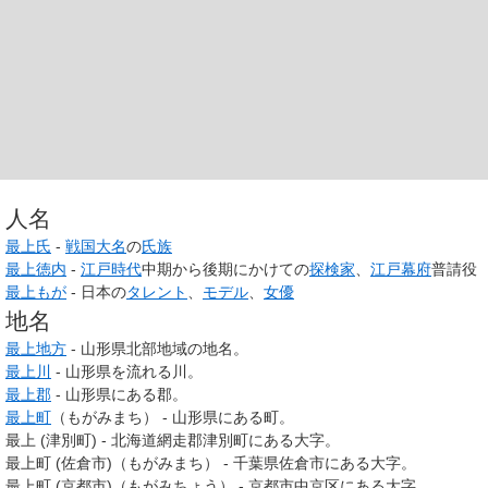
人名
最上氏
-
戦国大名
の
氏族
最上徳内
-
江戸時代
中期から後期にかけての
探検家
、
江戸幕府
普請役
最上もが
- 日本の
タレント
、
モデル
、
女優
地名
最上地方
- 山形県北部地域の地名。
最上川
- 山形県を流れる川。
最上郡
- 山形県にある郡。
最上町
（もがみまち） - 山形県にある町。
最上 (津別町) ‐ 北海道網走郡津別町にある大字。
最上町 (佐倉市)（もがみまち） - 千葉県佐倉市にある大字。
最上町 (京都市)（もがみちょう） - 京都市中京区にある大字。