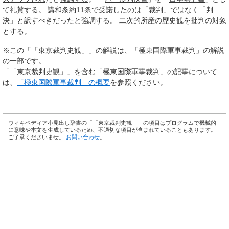
て
礼賛
する。
講和条約
11
条で
受諾した
のは「
裁判
」
ではなく
「判
決」
と訳すべ
きだった
と
強調する
。
二次的
所産
の
歴史観
を
批判
の
対象
とする。
※この「「東京裁判史観」」の解説は、「極東国際軍事裁判」の解説
の一部です。
「「東京裁判史観」」を含む「極東国際軍事裁判」の記事について
は、
「極東国際軍事裁判」の概要
を参照ください。
ウィキペディア小見出し辞書の「「東京裁判史観」」の項目はプログラムで機械的
に意味や本文を生成しているため、不適切な項目が含まれていることもあります。
ご了承くださいませ。
お問い合わせ
。