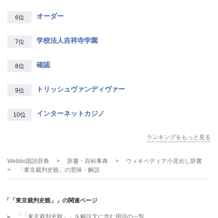
オーダー
6位
学校法人吉祥寺学園
7位
確認
8位
トリッシュヴァンディヴァー
9位
インターネットカジノ
10位
ランキングをもっと見る
Weblio国語辞典
>
辞書・百科事典
>
ウィキペディア小見出し辞書
>
「東京裁判史観」
の意味・解説
「「東京裁判史観」」の関連ページ
「「東京裁判史観」」を解説文に含む用語の一覧