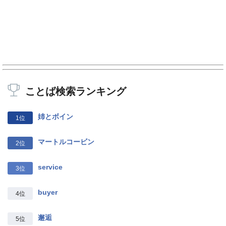
ことば検索ランキング
姉とボイン
1位
マートルコービン
2位
service
3位
buyer
4位
邂逅
5位