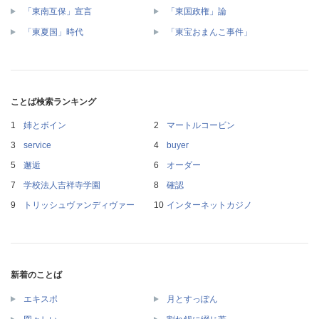
「東南互保」宣言
「東国政権」論
「東夏国」時代
「東宝おまんこ事件」
ことば検索ランキング
姉とボイン
マートルコービン
service
buyer
邂逅
オーダー
学校法人吉祥寺学園
確認
トリッシュヴァンディヴァー
インターネットカジノ
新着のことば
エキスポ
月とすっぽん