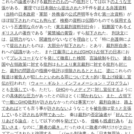
これらの
論者
があげる
裁判
そのもの
への
批判
としては以下
のような
主
張
がある。
審理
では
日本
側から
提出され
た3千件を
超える
弁護
資料
（
当時
の
日本政府
・
軍部
・
外務省
の
公式声明
等を含む
第一次
資料
）が
ほぼ
却下され
たの
にも拘らず
、
検察
の
資料
は
伝聞
のものでも
採用する
という
不透明な
点があった（
東京裁判
資料
刊行
会）。
戦勝国
である
イ
ギリス人
の
著作
である『
紫禁城の黄昏
』すら
却下され
た。
判決文
に
は、
証明力
がない、
関連性
がないなどを
理由
として「特に
弁護
側によ
って
提出され
たものは、
大部分
が
却下され
た」とあり、
裁判所
自身
こ
れへの
認識
があった。 また
江藤淳
によれば
GHQ
は
占領下の日本
にお
いて
プレスコード
などを
発して
徹底した
検閲
、
言論統制
を
行い
、
連合
国
や
占領政策
に
対す
る
批判
は
もとより
東京裁判
に
対す
る
批判
も
封じ
た
。
裁判の問題点
の
指摘
や
批評
は
排除される
とともに
、
逆に
これらの
報道
は
被告人
が
犯した
といわれる
罪について
大々的
に
取上げ
繰返し
宣
伝
が行
われた（
ウォー・ギルト・インフォメーション・プログラム
）
とも
主張して
いる。ただし、
GHQ
から
メディア
に
対し
宣伝する
ように
との
具体的な
圧力
があったとの話はとくに
聞かれない
。
また、
占領下
で
一般に
GHQ
批判
が
許され
なかったのは
事実
だが、
裁判
自体
は、
路上
であれば
とても言う事が
許されない
ようなことを
被告側
は
堂々と
主張
して
いると
評される
状態
であった
。 秦は
裁判
の
否定
論者
が「
好んで
と
りあげ
る
論点
」として以下の例を
挙げて
いる。
侵略
も
残虐行為
も「
お
互いさま
」なのに
「勝者の裁き」
だったゆえに
敗者
の例だけが
クロー
ズアップされ
たと
強調する
。 「
パール判決書
」を「
日本無罪論
」とし