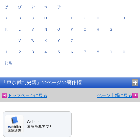
ぱ
ぴ
ぷ
ぺ
ぽ
Ａ
Ｂ
Ｃ
Ｄ
Ｅ
Ｆ
Ｇ
Ｈ
Ｉ
Ｊ
Ｋ
Ｌ
Ｍ
Ｎ
Ｏ
Ｐ
Ｑ
Ｒ
Ｓ
Ｔ
Ｕ
Ｖ
Ｗ
Ｘ
Ｙ
Ｚ
１
２
３
４
５
６
７
８
９
０
記号
「東京裁判史観」のページの著作権
トップページに戻る
ページ上部に戻る
Weblio
国語辞典アプリ