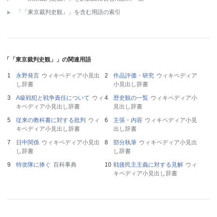
「「東京裁判史観」」を含む用語の索引
「「東京裁判史観」」の関連用語
永野発言
ウィキペディア小見出
作品評価・研究
ウィキペディア
し辞書
小見出し辞書
A級戦犯と戦争責任について
ウィ
歴史観の一覧
ウィキペディア小
キペディア小見出し辞書
見出し辞書
従来の教科書に対する批判
ウィ
主張・内容
ウィキペディア小見
キペディア小見出し辞書
出し辞書
日中関係
ウィキペディア小見出
部分執筆
ウィキペディア小見出
し辞書
し辞書
特攻隊に捧ぐ
百科事典
戦後民主主義に対する見解
ウィ
キペディア小見出し辞書