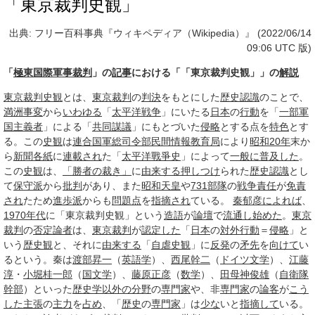
「東京裁判史観」
出典: フリー百科事典『ウィキペディア（Wikipedia）』 (2022/06/14
09:06 UTC 版)
「
極東国際軍事裁判
」の
記事
における「「東京裁判史観」」の
解説
東京裁判史観
とは、
東京裁判
の
判決
をもとにした
歴史認識
のことで、
満洲事変
から
いわゆる
「
太平洋戦争
」にいたる
日本
の
行動
を「
一部
軍
国主義者
」による「
共同謀議
」にもとづいた
侵略
とする点を
特色
とす
る。この
史観
は
連合国軍総司令部
民間情報教育局
により
昭和20年
末か
ら
新聞各紙
に
連載され
た「
太平洋戰爭史
」によって
一般に
普及した
。
この
史観
は、
「勝者の裁き」
に
由来する
押しつけ
られた
歴史認識
とし
て
保守派
から
批判
があり、また
昭和天皇
や
731部隊
の
戦争責任
が
免責
され
たため
進歩派
からも
問題点
を
指摘され
ている。
秦郁彦
によれば
、
1970年代
に「東京裁判史観」という
造語
が
論壇
で
流通し
始めた
。
東京
裁判
の
否定
論者
は、
東京裁判
が
認定した
「
日本
の
対外
行動
＝
侵略
」と
いう
歴史観
と、それに
由来する
「
自虐史観
」に
反発
の
矛先
を
向けて
い
るという。秦は
渡部昇一
（
英語学
）、
西尾幹二
（
ドイツ文学
）、
江藤
淳
・
小堀桂一郎
（
国文学
）、
藤原正彦
（
数学
）、
田母神俊雄
（
自衛隊
幹部
）といった
歴史学
以外の
分野
の
専門家
や、非
専門家
の
論客
が
こう
した
主張
の
主力
を
占め
、「
歴史
の
専門家
」は
少な
いと
指摘して
いる。