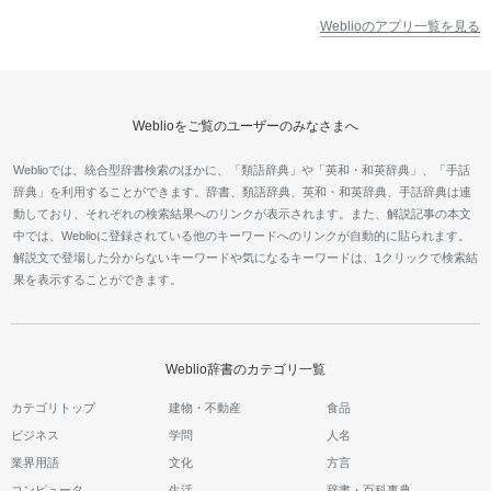
Weblioのアプリ一覧を見る
Weblioをご覧のユーザーのみなさまへ
Weblioでは、統合型辞書検索のほかに、「類語辞典」や「英和・和英辞典」、「手話
辞典」を利用することができます。辞書、類語辞典、英和・和英辞典、手話辞典は連
動しており、それぞれの検索結果へのリンクが表示されます。また、解説記事の本文
中では、Weblioに登録されている他のキーワードへのリンクが自動的に貼られます。
解説文で登場した分からないキーワードや気になるキーワードは、1クリックで検索結
果を表示することができます。
Weblio辞書のカテゴリ一覧
カテゴリトップ
建物・不動産
食品
ビジネス
学問
人名
業界用語
文化
方言
コンピュータ
生活
辞書・百科事典