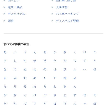
図々しい
割れ鍋に綴じ蓋
超加工食品
人間性能
テスクリアル
バイオハッキング
頭身
ディノバルド亜種
すべての辞書の索引
あ
い
う
え
お
か
き
く
け
こ
さ
し
す
せ
そ
た
ち
つ
て
と
な
に
ぬ
ね
の
は
ひ
ふ
へ
ほ
ま
み
む
め
も
や
ゆ
よ
ら
り
る
れ
ろ
わ
を
ん
が
ぎ
ぐ
げ
ご
ざ
じ
ず
ぜ
ぞ
だ
ぢ
づ
で
ど
ば
び
ぶ
べ
ぼ