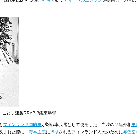
る戦車はBT-7以降、
軽油
で動く
ディーゼルエンジン
を採用し、のちの
」ことソ連製RRAB-3集束爆弾
も
フィンランド国防軍
が対戦車兵器として使用した。当時のソ連外相
モ
及された際に「
資本主義
に
搾取
されるフィンランド人民のために
赤色空