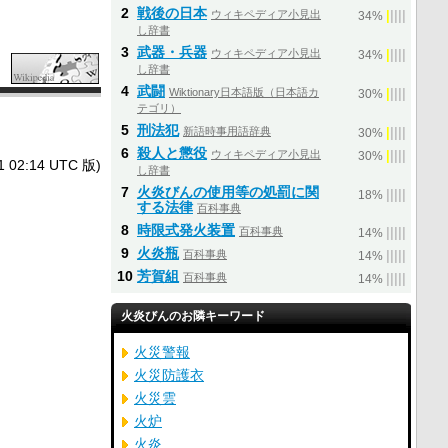
2
戦後の日本
ウィキペディア小見出
|
|
|
|
|
34%
し辞書
3
武器・兵器
ウィキペディア小見出
|
|
|
|
|
34%
し辞書
4
武闘
Wiktionary日本語版（日本語カ
|
|
|
|
|
30%
テゴリ）
5
刑法犯
新語時事用語辞典
|
|
|
|
|
30%
6
殺人と懲役
ウィキペディア小見出
|
|
|
|
|
30%
2:14 UTC 版)
し辞書
7
火炎びんの使用等の処罰に関
|
|
|
|
|
18%
する法律
百科事典
8
時限式発火装置
百科事典
|
|
|
|
|
14%
9
火炎瓶
百科事典
|
|
|
|
|
14%
10
芳賀組
百科事典
|
|
|
|
|
14%
火炎びんのお隣キーワード
火災警報
火災防護衣
火災雲
火炉
火炎