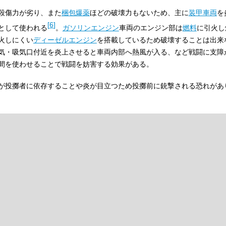
殺傷力が劣り、また
梱包爆薬
ほどの破壊力もないため、主に
装甲車両
を
[
6
]
として使われる
。
ガソリンエンジン
車両のエンジン部は
燃料
に引火し
火しにくい
ディーゼルエンジン
を搭載しているため破壊することは出来
気・吸気口付近を炎上させると車両内部へ熱風が入る、など戦闘に支障
間を使わせることで戦闘を妨害する効果がある。
が投擲者に依存することや炎が目立つため投擲前に銃撃される恐れがあ