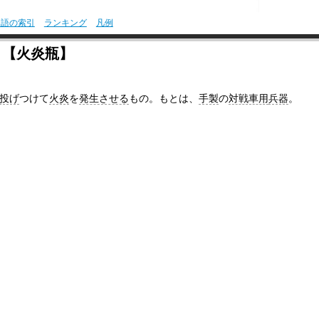
用語の索引
ランキング
凡例
〕【火炎瓶】
投げ
つけて
火炎
を
発生させる
もの。もとは、
手製
の
対戦車用
兵器
。