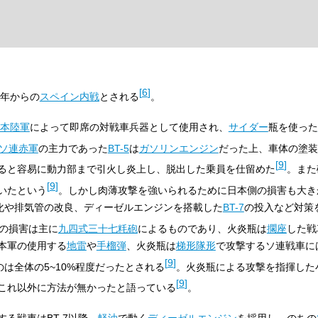
[
6
]
6年からの
スペイン内戦
とされる
。
本陸軍
によって即席の対戦車兵器として使用され、
サイダー
瓶を使った
ソ連赤軍
の主力であった
BT-5
は
ガソリンエンジン
だった上、車体の塗装
[
9
]
ると容易に動力部まで引火し炎上し、脱出した乗員を仕留めた
。また
[
9
]
いたという
。しかし肉薄攻撃を強いられるために日本側の損害も大き
装化や排気管の改良、ディーゼルエンジンを搭載した
BT-7
の投入など対策
の損害は主に
九四式三十七粍砲
によるものであり、火炎瓶は
擱座
した戦
本軍の使用する
地雷
や
手榴弾
、火炎瓶は
梯形隊形
で攻撃するソ連戦車に
[
9
]
は全体の5~10%程度だったとされる
。火炎瓶による攻撃を指揮した
[
9
]
これ以外に方法が無かったと語っている
。