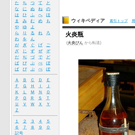
た
ち
つ
て
と
な
に
ぬ
ね
の
は
ひ
ふ
へ
ほ
ウィキペディア
ま
み
む
め
も
索引トップ
や
ゆ
よ
ら
り
る
れ
ろ
火炎瓶
わ
を
ん
(
火炎びん
から転送)
が
ぎ
ぐ
げ
ご
ざ
じ
ず
ぜ
ぞ
だ
ぢ
づ
で
ど
ば
び
ぶ
べ
ぼ
ぱ
ぴ
ぷ
ぺ
ぽ
Ａ
Ｂ
Ｃ
Ｄ
Ｅ
Ｆ
Ｇ
Ｈ
Ｉ
Ｊ
Ｋ
Ｌ
Ｍ
Ｎ
Ｏ
Ｐ
Ｑ
Ｒ
Ｓ
Ｔ
Ｕ
Ｖ
Ｗ
Ｘ
Ｙ
Ｚ
１
２
３
４
５
６
７
８
９
０
記号