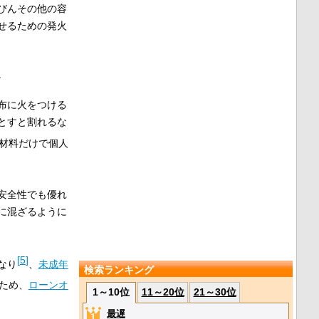
びんその他の容
せるための発火
。
布に火をつける
とすと割れるな
材料だけで個人
安全性でも優れ
に混ざるように
[
5
]
なり
、
未成年
検索ランキング
ため、
ローンオ
1～10位
11～20位
21～30位
最遅