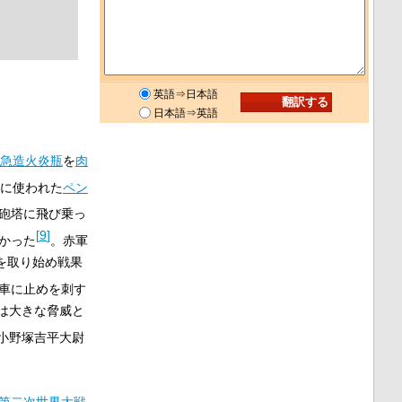
英語⇒日本語
日本語⇒英語
急造火炎瓶
を
肉
に使われた
ペン
砲塔に飛び乗っ
[
9
]
かった
。赤軍
を取り始め戦果
車に止めを刺す
は大きな脅威と
小野塚吉平大尉