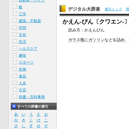
自動車・バイク
＋
船
＋
デジタル大辞泉
索引トップ
工学
＋
かえん‐びん〔クワエン‐
建築・不動産
＋
学問
＋
読み方：かえんびん
文化
＋
ガラス瓶
に
ガソリン
などを
詰め
、
生活
＋
ヘルスケア
＋
趣味
＋
スポーツ
＋
生物
＋
食品
＋
人名
＋
方言
＋
辞書・百科事典
＋
すべての辞書の索引
あ
い
う
え
お
か
き
く
け
こ
さ
し
す
せ
そ