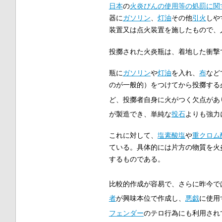
日本
の
火炎びんの使用等の処罰に関
器に
ガソリン
、
灯油
その他
引火
しや
装置又は点火装置を施したもので、
投擲された火炎瓶は、着地した衝撃
瓶に
ガソリン
や
灯油
を入れ、
布
など
のが一般的）をつけてから投擲する
ど、投擲者自身に火がつく欠点があ
が製造でき、単純な
投石
よりも強力
これに対して、
塩素酸塩
や
重クロム
ている。具体的には片方の物質を火
するものである。
比較的作成が容易で、さらに昨今で
者
が興味本位で作成し、
悪戯
に使用
フェンダー
のテロ行為にも利用され