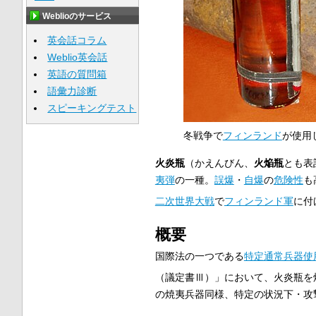
Weblioのサービス
英会話コラム
Weblio英会話
英語の質問箱
語彙力診断
スピーキングテスト
冬戦争で
フィンランド
が使用
火炎瓶
（かえんびん、
火焔瓶
とも表
夷弾
の一種。
誤爆
・
自爆
の
危険性
も
二次世界大戦
で
フィンランド軍
に付
概要
国際法の一つである
特定通常兵器使
（議定書Ⅲ）」において、火炎瓶を
の焼夷兵器同様、特定の状況下・攻