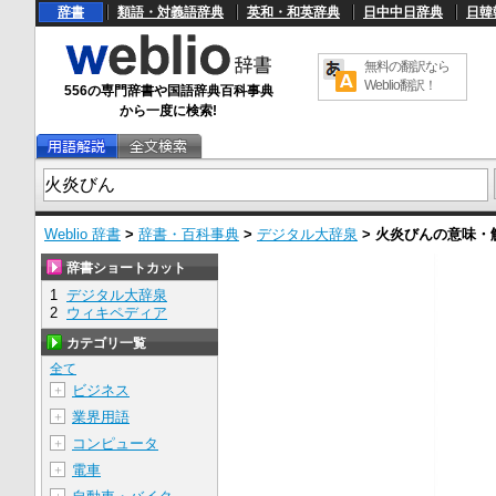
辞書
類語・対義語辞典
英和・和英辞典
日中中日辞典
日韓
無料の翻訳なら
Weblio翻訳！
556の専門辞書や国語辞典百科事典
から一度に検索!
Weblio 辞書
>
辞書・百科事典
>
デジタル大辞泉
>
火炎びん
の意味・
辞書ショートカット
1
デジタル大辞泉
2
ウィキペディア
カテゴリ一覧
全て
ビジネス
＋
業界用語
＋
コンピュータ
＋
電車
＋