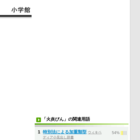
「火炎びん」の関連用語
1
特別法による加重類型
ウィキペ
|
|
|
|
|
54%
ディア小見出し辞書