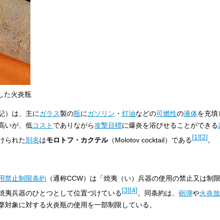
した火炎瓶
記）は、主に
ガラス
製の
瓶
に
ガソリン
・
灯油
などの
可燃性
の
液体
を充填
高いが、低
コスト
でありながら
攻撃
目標
に爆炎を浴びせることができる
[
1
]
[
2
]
けられた
別名
は
モロトフ・カクテル
（Molotov cocktail）である
。
用禁止制限条約
（通称CCW）は「焼夷（い）兵器の使用の禁止又は制
[
3
]
[
4
]
焼夷兵器のひとつとして位置づけている
。同条約は、
砲弾
や
火炎放
撃対象に対する火炎瓶の使用を一部制限している。