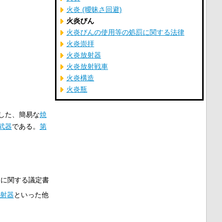
火炎 (曖昧さ回避)
火炎びん
火炎びんの使用等の処罰に関する法律
火炎崇拝
火炎放射器
火炎放射戦車
火炎構造
火炎瓶
した、簡易な
焼
武器
である。
第
限に関する議定書
射器
といった他