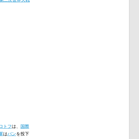
第二次世界大戦
ロトフ
は、
国際
軍
は
パン
を投下