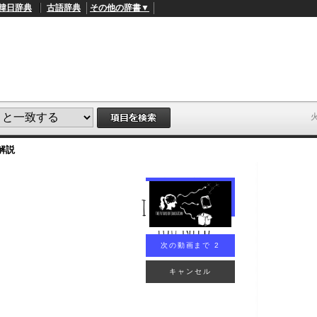
韓日辞典
古語辞典
その他の辞書▼
解説
次の動画まで 1
キャンセル