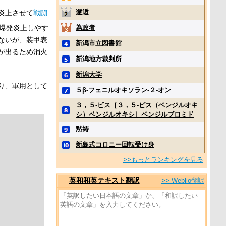
邂逅
炎上させて
戦闘
爆発炎上しやす
為政者
ないが、装甲表
新潟市立図書館
が出るため消火
新潟地方裁判所
新潟大学
り、軍用として
５β‐フェニルオキソラン‐２‐オン
３，５‐ビス［３，５‐ビス（ベンジルオキ
シ）ベンジルオキシ］ベンジルブロミド
黙祷
新島式コロニー回転受け身
>>もっとランキングを見る
英和和英テキスト翻訳
>> Weblio翻訳