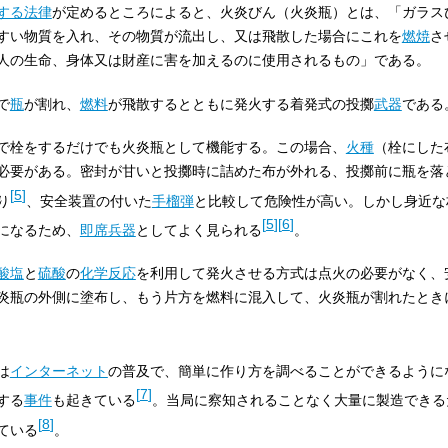
する法律
が定めるところによると、火炎びん（火炎瓶）とは、「ガラス
すい物質を入れ、その物質が流出し、又は飛散した場合にこれを
燃焼
さ
人の生命、身体又は財産に害を加えるのに使用されるもの」である。
で
瓶
が割れ、
燃料
が飛散するとともに発火する着発式の投擲
武器
である
で栓をするだけでも火炎瓶として機能する。この場合、
火種
（栓にした
必要がある。密封が甘いと投擲時に詰めた布が外れる、投擲前に瓶を落
[
5
]
り
、安全装置の付いた
手榴弾
と比較して危険性が高い。しかし身近な
[
5
]
[
6
]
になるため、
即席兵器
としてよく見られる
。
酸塩
と
硫酸
の
化学反応
を利用して発火させる方式は点火の必要がなく、
炎瓶の外側に塗布し、もう片方を燃料に混入して、火炎瓶が割れたとき
は
インターネット
の普及で、簡単に作り方を調べることができるように
[
7
]
する
事件
も起きている
。当局に察知されることなく大量に製造できる
[
8
]
ている
。