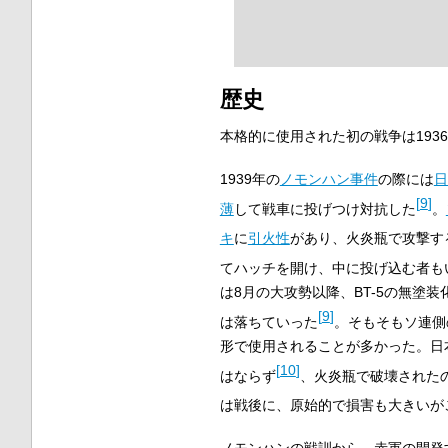
歴史
本格的に使用された初の戦争は193
1939年の
ノモンハン事件
の際には
日
[
9
]
薄
して戦車に投げつけ対抗した
。
キ
に
引火性
があり、火炎瓶で攻撃す
てハッチを開け、中に投げ込む者も
は8月の大攻勢以降、BT-5の無塗
[
9
]
は落ちていった
。そもそもソ連側
形で使用されることが多かった。日
[
10
]
はならず
、火炎瓶で破壊されたの
は戦後に、原始的で損害も大きいが