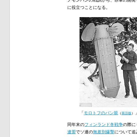
ノモンハンの戦訓から、赤軍の開発す
に役立つことになる。
「
モロトフのパン籠
（
英語版
）
同年末の
フィンランド冬戦争
の際に
連盟
でソ連の
無差別爆撃
について追