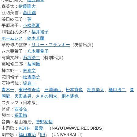
森英太：
伊藤隆大
渡辺美雪：
高山都
谷口紗江子：
葵
平原瑤子：
小松彩夏
｢扇屋｣の女将：
福井裕子
ホームレス
：
鈴木卓爾
草野球の監督：
リリー・フランキー
（友情出演）
八木亜希子：
八木亜希子
有薗文雄：
石坂浩二
（特別出演）
葛城修二郎：
益岡徹
柿本純一：
林泰文
花岡靖子：
松雪泰子
石神哲哉：
堤真一
青木一
、
東根作寿英
、
三浦誠己
、
松本寛也
、
栩原楽人
、
樋口浩二
、
森
岡龍
、
天田益男
、
ささの翔太
、
桐本琢也
スタッフ（日本版）
監督：
西谷弘
脚本：
福田靖
音楽：福山雅治、
菅野祐悟
主題歌：
KOH+
「
最愛
」（NAYUTAWAVE RECORDS）
劇中歌：
福山雅治
「
99
」（UNIVERSAL J）