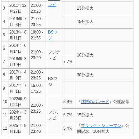
レビ
2011年12
21:00 -
3
13分拡大
月27日
23:23
2013年
7
21:00 -
4
15分拡大
月
6日
23:25
2013年
8
19:00 -
BSフ
5
月11日
21:55
ジ
2014年
6
6
月14日
21:00 -
フジテ
10分拡大
23:20
レビ
2016年
3
7
7.7%
月19日
2017年
4
21:00 -
8
30分拡大
月
9日
23:25
BSフ
ジ
2017年
7
15:00 -
9
月
1日
17:25
2022年
9
10
8.8%
『
沈黙のパレード
』公開記念
月24日
21:00 -
23:25
2024年
3
フジテ
11
6.7%
15分拡大
月23日
レビ
2025年
9
21:00 -
『
ブラック・ショーマン
』公
12
5.4%
月13日
23:40
開記念、30分拡大