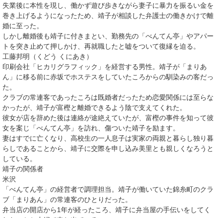
失業後に本性を現し、働かず遊び歩きながら妻子に暴力を振るい金を
巻き上げるようになったため、靖子が相談した弁護士の働きかけで離
婚に至った。
しかし離婚後も靖子に付きまとい、勤務先の「べんてん亭」やアパー
トを突き止めて押しかけ、再就職したと嘘をついて復縁を迫る。
工藤邦明（くどう くにあき）
印刷会社「ヒカリグラフィック」を経営する男性。靖子が「まりあ
ん」に移る前に赤坂でホステスをしていたころからの馴染みの客だっ
た。
クラブの常連客であったころは既婚者だったため恋愛関係には至らな
かったが、靖子が富樫と離婚できるよう陰で支えてくれた。
彼女が店を辞めた後は連絡が途絶えていたが、富樫の事件を知って彼
女を案じ「べんてん亭」を訪れ、傷ついた靖子を励ます。
妻はすでに亡くなり、高校生の一人息子は実家の両親と暮らし独り暮
らしであることから、靖子に交際を申し込み美里とも親しくなろうと
している。
靖子の関係者
米沢
「べんてん亭」の経営者で調理担当。靖子が働いていた錦糸町のクラ
ブ「まりあん」の常連客のひとりだった。
弁当店の開店から1年が経ったころ、靖子に弁当屋の手伝いをしてく