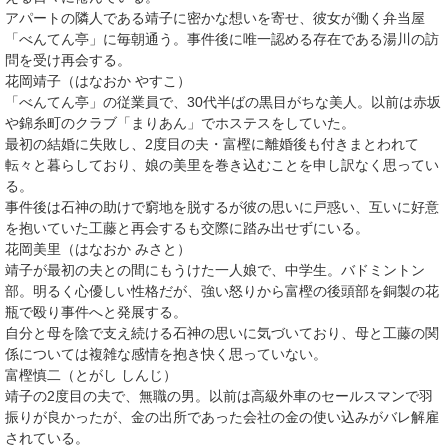
アパートの隣人である靖子に密かな想いを寄せ、彼女が働く弁当屋
「べんてん亭」に毎朝通う。事件後に唯一認める存在である湯川の訪
問を受け再会する。
花岡靖子（はなおか やすこ）
「べんてん亭」の従業員で、30代半ばの黒目がちな美人。以前は赤坂
や錦糸町のクラブ「まりあん」でホステスをしていた。
最初の結婚に失敗し、2度目の夫・富樫に離婚後も付きまとわれて
転々と暮らしており、娘の美里を巻き込むことを申し訳なく思ってい
る。
事件後は石神の助けで窮地を脱するが彼の思いに戸惑い、互いに好意
を抱いていた工藤と再会するも交際に踏み出せずにいる。
花岡美里（はなおか みさと）
靖子が最初の夫との間にもうけた一人娘で、中学生。バドミントン
部。明るく心優しい性格だが、強い怒りから富樫の後頭部を銅製の花
瓶で殴り事件へと発展する。
自分と母を陰で支え続ける石神の思いに気づいており、母と工藤の関
係については複雑な感情を抱き快く思っていない。
富樫慎二（とがし しんじ）
靖子の2度目の夫で、無職の男。以前は高級外車のセールスマンで羽
振りが良かったが、金の出所であった会社の金の使い込みがバレ解雇
されている。