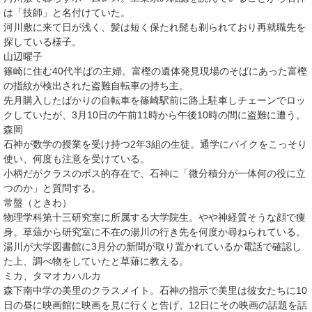
は「技師」と名付けていた。
河川敷に来て日が浅く、髪は短く保たれ髭も剃られており再就職先を
探している様子。
山辺曜子
篠崎に住む40代半ばの主婦。富樫の遺体発見現場のそばにあった富樫
の指紋が検出された盗難自転車の持ち主。
先月購入したばかりの自転車を篠崎駅前に路上駐車しチェーンでロッ
クしていたが、3月10日の午前11時から午後10時の間に盗難に遭う。
森岡
石神が数学の授業を受け持つ2年3組の生徒。通学にバイクをこっそり
使い、何度も注意を受けている。
小柄だがクラスのボス的存在で、石神に「微分積分が一体何の役に立
つのか」と質問する。
常盤（ときわ）
物理学科第十三研究室に所属する大学院生。やや神経質そうな顔で痩
身。草薙から研究室に不在の湯川の行き先を何度か尋ねられている。
湯川が大学図書館に3月分の新聞が取り置かれているか電話で確認し
た上、調べ物をしていたと草薙に教える。
ミカ、タマオカハルカ
森下南中学の美里のクラスメイト。石神の指示で美里は彼女たちに10
日の昼に映画館に映画を見に行くと告げ、12日にその映画の話題を話