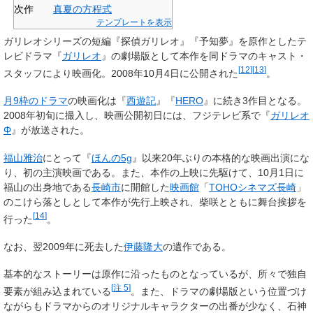
次作
真夏の方程式
テンプレートを表示
ガリレオシリーズの短編『探偵ガリレオ』『予知夢』を原作としたテ
レビドラマ『
ガリレオ
』の劇場版として本作を同ドラマのキャスト・
[
12
]
[
13
]
スタッフにより映画化。2008年10月4日に公開された
。
月9枠のドラマ
の映画化は『
西遊記
』『
HERO
』に続き3作目となる。
2008年初旬に撮入し、映画公開初日には、フジテレビ系で『
ガリレオ
Φ
』が放送された。
福山雅治
にとって『
ほんの5g
』以来20年ぶりの本格的な映画出演にな
り、初の主演映画である。また、本作の上映に先駆けて、10月1日に
福山の出身地である
長崎市
に開館した
映画館
「
TOHOシネマズ長崎
」
のこけら落としとして本作が先行上映され、柴咲とともに舞台挨拶を
[
14
]
行った
。
なお、翌2009年に死去した
伊藤隆大
の遺作である。
基本的なストーリーは原作に沿ったものとなっているが、所々で独自
[
注 5
]
要素が組み込まれている
。また、ドラマの劇場版という位置づけ
ながらもドラマからのオリジナルキャラクターの出番が少なく、石神