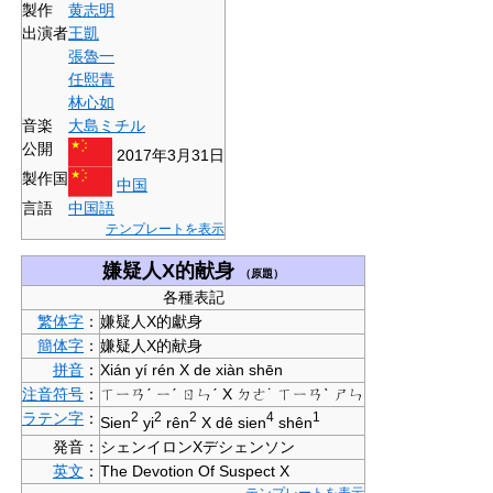
製作
黄志明
出演者
王凱
張魯一
任熙青
林心如
音楽
大島ミチル
公開
2017年3月31日
製作国
中国
言語
中国語
テンプレートを表示
嫌疑人X的献身
（原題）
各種表記
繁体字
：
嫌疑人X的獻身
簡体字
：
嫌疑人X的献身
拼音
：
Xián yí rén X de xiàn shēn
注音符号
：
ㄒㄧㄢˊ ㄧˊ ㄖㄣˊ X ㄉㄜ˙ ㄒㄧㄢˋ ㄕㄣ
ラテン字
：
2
2
2
4
1
Sien
yi
rên
X dê sien
shên
発音：
シェンイロンXデシェンソン
英文
：
The Devotion Of Suspect X