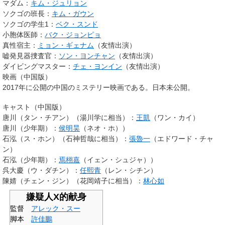
マダム：
キム・ジュリョン
ソクゴの班長：
キム・ガウン
ソクゴの学生1：
ベク・スンド
小胞体医師：
バク・ジョンピョ
真性宿主：
ミョン・ギェナム
（友情出演）
嘘発見器捜査官：
ソン・ヨンチャン
（友情出演）
ダイビングマスター：
チェ・ヨンイン
（友情出演）
映画（中国版）
2017年に公開の中国のミステリー映画である。日本未公開。
キャスト（中国版）
唐川（タン・チアン）（湯川学に相当）：
王凱
（ワン・カイ）
唐川（少年期）：
侯明昊
（ネオ・ホ））
石泓（ス・ホン）（石神哲哉に相当）：
張魯一
（エドワード・チャ
ン）
石泓（少年期）：
焉栩嘉
（イェン・シュジャ））
呉大慶（ウ・ダチン）：
任熙青
（レン・シチン）
陳婧（チェン・ジン）（花岡靖子に相当）：
林心如
嫌疑人X的献身
監督
アレック・スー
脚本
許佳鵬