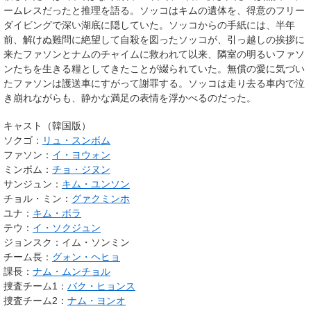
ームレスだったと推理を語る。ソッコはキムの遺体を、得意のフリー
ダイビングで深い湖底に隠していた。ソッコからの手紙には、半年
前、解けぬ難問に絶望して自殺を図ったソッコが、引っ越しの挨拶に
来たファソンとナムのチャイムに救われて以来、隣室の明るいファソ
ンたちを生きる糧としてきたことが綴られていた。無償の愛に気づい
たファソンは護送車にすがって謝罪する。ソッコは走り去る車内で泣
き崩れながらも、静かな満足の表情を浮かべるのだった。
キャスト（韓国版）
ソクゴ：
リュ・スンボム
ファソン：
イ・ヨウォン
ミンボム：
チョ・ジヌン
サンジュン：
キム・ユンソン
チョル・ミン：
グァクミンホ
ユナ：
キム・ボラ
テウ：
イ・ソクジュン
ジョンスク：イム・ソンミン
チーム長：
グォン・ヘヒョ
課長：
ナム・ムンチョル
捜査チーム1：
バク・ヒョンス
捜査チーム2：
ナム・ヨンオ