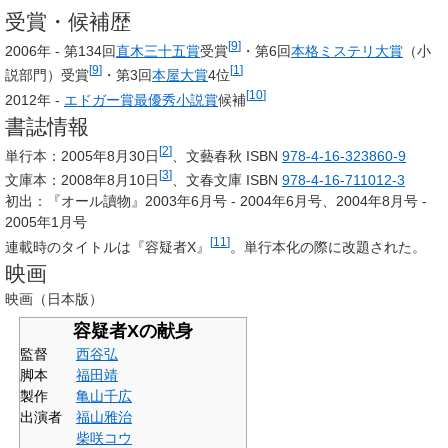
受賞・候補歴
[
9
]
2006年 -
第134回
直木三十五賞
受賞
・
第6回
本格ミステリ大賞
（小
[
9
]
[
1
]
説部門）受賞
・第3回
本屋大賞
4位
[
10
]
2012年 -
エドガー賞最優秀小説賞
候補
書誌情報
[
2
]
単行本：2005年8月30日
、文藝春秋
ISBN
978-4-16-323860-9
[
3
]
文庫本：2008年8月10日
、文春文庫
ISBN
978-4-16-711012-3
初出：『オール讀物』2003年6月号 - 2004年6月号、2004年8月号 -
2005年1月号
[
11
]
連載時のタイトルは『容疑者X』
。単行本化の際に改題された。
映画
映画（日本版）
容疑者Xの献身
監督
西谷弘
脚本
福田靖
製作
亀山千広
出演者
福山雅治
柴咲コウ