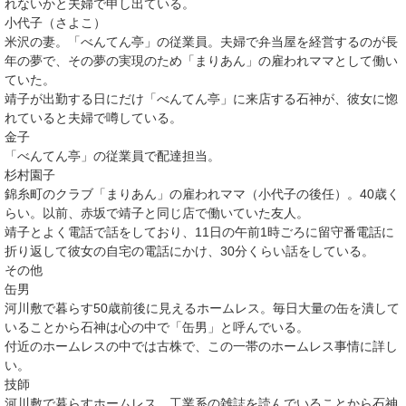
れないかと夫婦で申し出ている。
小代子（さよこ）
米沢の妻。「べんてん亭」の従業員。夫婦で弁当屋を経営するのが長
年の夢で、その夢の実現のため「まりあん」の雇われママとして働い
ていた。
靖子が出勤する日にだけ「べんてん亭」に来店する石神が、彼女に惚
れていると夫婦で噂している。
金子
「べんてん亭」の従業員で配達担当。
杉村園子
錦糸町のクラブ「まりあん」の雇われママ（小代子の後任）。40歳く
らい。以前、赤坂で靖子と同じ店で働いていた友人。
靖子とよく電話で話をしており、11日の午前1時ごろに留守番電話に
折り返して彼女の自宅の電話にかけ、30分くらい話をしている。
その他
缶男
河川敷で暮らす50歳前後に見えるホームレス。毎日大量の缶を潰して
いることから石神は心の中で「缶男」と呼んでいる。
付近のホームレスの中では古株で、この一帯のホームレス事情に詳し
い。
技師
河川敷で暮らすホームレス。工業系の雑誌を読んでいることから石神