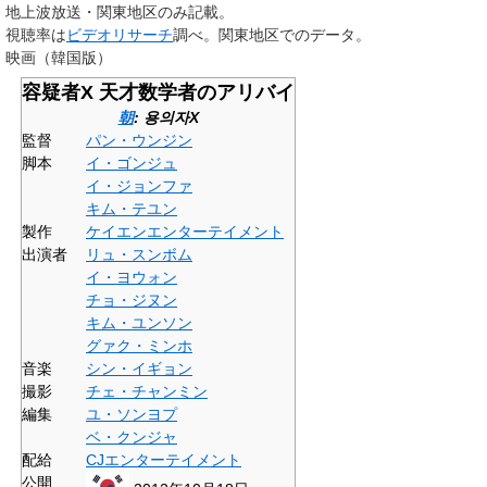
地上波放送・関東地区のみ記載。
視聴率は
ビデオリサーチ
調べ。関東地区でのデータ。
映画（韓国版）
容疑者X 天才数学者のアリバイ
朝
:
용의자X
監督
パン・ウンジン
脚本
イ・ゴンジュ
イ・ジョンファ
キム・テユン
製作
ケイエンエンターテイメント
出演者
リュ・スンボム
イ・ヨウォン
チョ・ジヌン
キム・ユンソン
グァク・ミンホ
音楽
シン・イギョン
撮影
チェ・チャンミン
編集
ユ・ソンヨプ
ベ・クンジャ
配給
CJエンターテイメント
公開