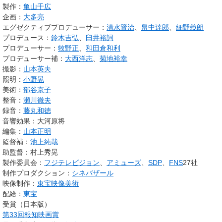
製作：
亀山千広
企画：
大多亮
エグゼクティブプロデューサー：
清水賢治
、
畠中達郎
、
細野義朗
プロデュース：
鈴木吉弘
、
臼井裕詞
プロデューサー：
牧野正
、
和田倉和利
プロデューサー補：
大西洋志
、
菊地裕幸
撮影：
山本英夫
照明：
小野晃
美術：
部谷京子
整音：
瀬川徹夫
録音：
藤丸和徳
音響効果：大河原将
編集：
山本正明
監督補：
池上純哉
助監督：村上秀晃
製作委員会：
フジテレビジョン
、
アミューズ
、
SDP
、
FNS
27社
制作プロダクション：
シネバザール
映像制作：
東宝映像美術
配給：
東宝
受賞（日本版）
第33回報知映画賞