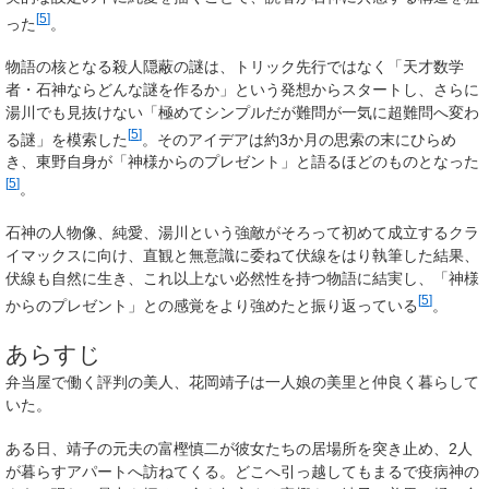
[
5
]
った
。
物語の核となる殺人隠蔽の謎は、トリック先行ではなく「天才数学
者・石神ならどんな謎を作るか」という発想からスタートし、さらに
湯川でも見抜けない「極めてシンプルだが難問が一気に超難問へ変わ
[
5
]
る謎」を模索した
。そのアイデアは約3か月の思索の末にひらめ
き、東野自身が「神様からのプレゼント」と語るほどのものとなった
[
5
]
。
石神の人物像、純愛、湯川という強敵がそろって初めて成立するクラ
イマックスに向け、直観と無意識に委ねて伏線をはり執筆した結果、
伏線も自然に生き、これ以上ない必然性を持つ物語に結実し、「神様
[
5
]
からのプレゼント」との感覚をより強めたと振り返っている
。
あらすじ
弁当屋で働く評判の美人、
花岡靖子
は一人娘の
美里
と仲良く暮らして
いた。
ある日、靖子の元夫の
富樫慎二
が彼女たちの居場所を突き止め、2人
が暮らすアパートへ訪ねてくる。どこへ引っ越してもまるで疫病神の