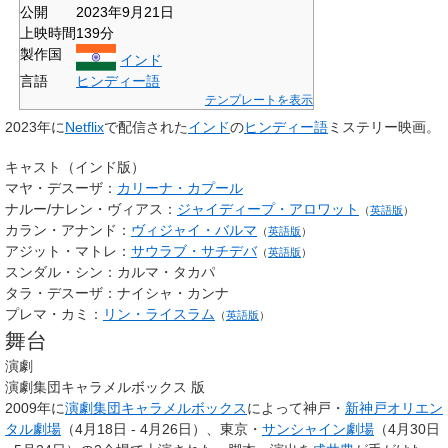
公開
2023年9月21日
上映時間
139分
製作国
インド
言語
ヒンディー語
テンプレートを表示
2023年に
Netflix
で配信された
インド
の
ヒンディー語
ミステリー映画。
キャスト（インド版）
マヤ・デスーザ：
カリーナ・カプール
ナルー/ナレン・ヴィアス：
ジャイディープ・アロワット
（
英語版
）
カラン・アナンド：
ヴィジャイ・バルマ
（
英語版
）
アジット・マトレ：
サウラブ・サチデバ
（
英語版
）
スンダル・シン：カルマ・タカパ
タラ・デスーザ：ナイシャ・カンナ
プレマ・カミ：
リン・ライスラム
（
英語版
）
舞台
演劇
演劇集団キャラメルボックス 版
2009年に
演劇集団キャラメルボックス
によって神戸・
新神戸オリエン
タル劇場
（4月18日 - 4月26日）、東京・
サンシャイン劇場
（4月30日