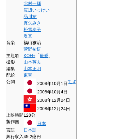
北村一輝
渡辺いっけい
品川祐
真矢みき
松雪泰子
堤真一
音楽
福山雅治
菅野祐悟
主題歌
KOH+
「
最愛
」
撮影
山本英夫
編集
山本正明
配給
東宝
公開
[
注 4
]
2008年10月1日
2008年10月4日
2008年12月24日
2008年12月24日
上映時間
128分
製作国
日本
言語
日本語
興行収入
49.2億円