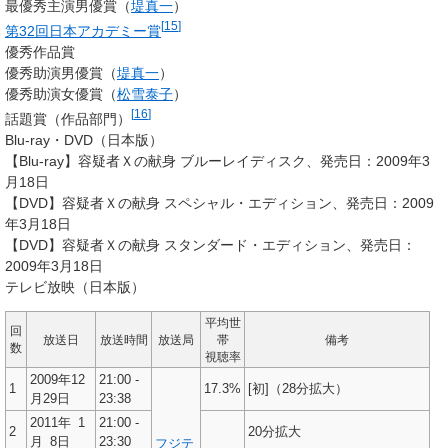
最優秀主演男優賞（
堤真一
）
[
15
]
第32回日本アカデミー賞
優秀作品賞
優秀助演男優賞（
堤真一
）
優秀助演女優賞（
松雪泰子
）
[
16
]
話題賞（作品部門）
Blu-ray・DVD（日本版）
【Blu-ray】容疑者Ｘの献身 ブルーレイディスク、発売日：2009年3
月18日
【DVD】容疑者Ｘの献身 スペシャル・エディション、発売日：2009
年3月18日
【DVD】容疑者Ｘの献身 スタンダード・エディション、発売日：
2009年3月18日
テレビ放映（日本版）
平均世
回
放送日
放送時間
放送局
帯
備考
数
視聴率
2009年12
21:00 -
1
17.3%
[初]（28分拡大）
月29日
23:38
2011年
1
21:00 -
2
20分拡大
月
8日
23:30
フジテ