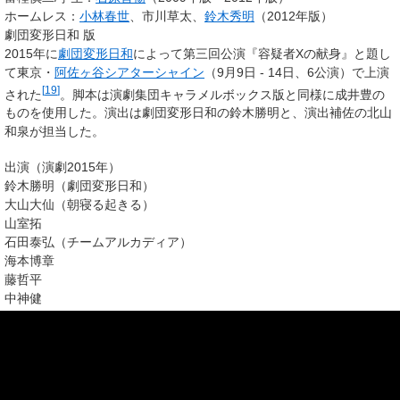
ホームレス：
小林春世
、市川草太、
鈴木秀明
（2012年版）
劇団変形日和 版
2015年に
劇団変形日和
によって第三回公演『容疑者Xの献身』と題し
て東京・
阿佐ヶ谷シアターシャイン
（9月9日 - 14日、6公演）で上演
[
19
]
された
。脚本は演劇集団キャラメルボックス版と同様に成井豊の
ものを使用した。演出は劇団変形日和の鈴木勝明と、演出補佐の北山
和泉が担当した。
出演（演劇2015年）
鈴木勝明（劇団変形日和）
大山大仙（朝寝る起きる）
山室拓
石田泰弘（チームアルカディア）
海本博章
藤哲平
中神健
齋藤久恵
蒼井こころ
西澤香夏
北山和泉
演劇集団 笹塚放課後クラブ 版