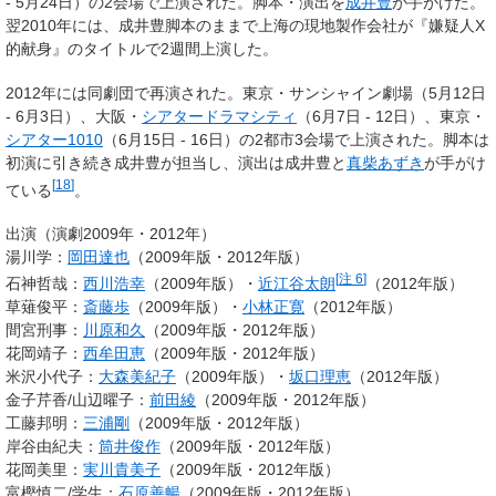
- 5月24日）の2会場で上演された。脚本・演出を
成井豊
が手がけた。
翌2010年には、成井豊脚本のままで上海の現地製作会社が『嫌疑人X
的献身』のタイトルで2週間上演した。
2012年には同劇団で再演された。東京・サンシャイン劇場（5月12日
- 6月3日）、大阪・
シアタードラマシティ
（6月7日 - 12日）、東京・
シアター1010
（6月15日 - 16日）の2都市3会場で上演された。脚本は
初演に引き続き成井豊が担当し、演出は成井豊と
真柴あずき
が手がけ
[
18
]
ている
。
出演（演劇2009年・2012年）
湯川学：
岡田達也
（2009年版・2012年版）
[
注 6
]
石神哲哉：
西川浩幸
（2009年版）・
近江谷太朗
（2012年版）
草薙俊平：
斎藤歩
（2009年版）・
小林正寛
（2012年版）
間宮刑事：
川原和久
（2009年版・2012年版）
花岡靖子：
西牟田恵
（2009年版・2012年版）
米沢小代子：
大森美紀子
（2009年版）・
坂口理恵
（2012年版）
金子芹香/山辺曜子：
前田綾
（2009年版・2012年版）
工藤邦明：
三浦剛
（2009年版・2012年版）
岸谷由紀夫：
筒井俊作
（2009年版・2012年版）
花岡美里：
実川貴美子
（2009年版・2012年版）
富樫慎二/学生：
石原善暢
（2009年版・2012年版）