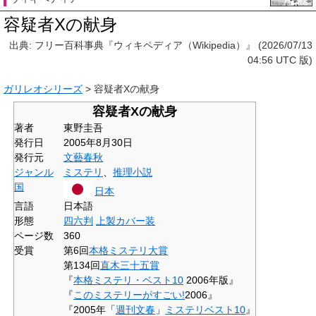
容疑者Xの献身
出典: フリー百科事典『ウィキペディア（Wikipedia）』 (2026/07/13
04:56 UTC 版)
ガリレオシリーズ
>
容疑者Xの献身
容疑者Xの献身
著者
東野圭吾
発行日
2005年8月30日
発行元
文藝春秋
ジャンル
ミステリ
、
推理小説
国
日本
言語
日本語
形態
四六判
上製カバー装
ページ数
360
受賞
第6回
本格ミステリ大賞
第134回
直木三十五賞
『
本格ミステリ・ベスト10
2006年版』
『
このミステリーがすごい!
2006』
『2005年「
週刊文春
」
ミステリベスト10
』