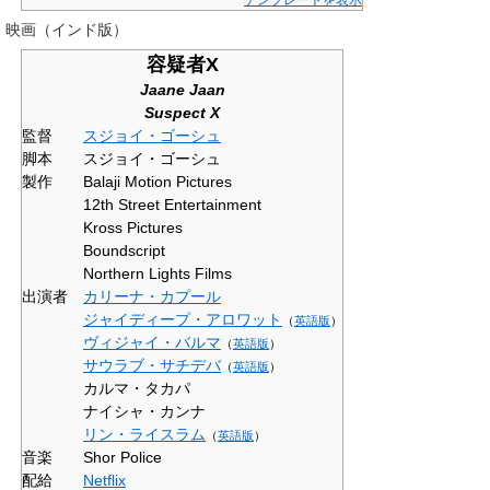
テンプレートを表示
映画（インド版）
容疑者X
Jaane Jaan
Suspect X
監督
スジョイ・ゴーシュ
脚本
スジョイ・ゴーシュ
製作
Balaji Motion Pictures
12th Street Entertainment
Kross Pictures
Boundscript
Northern Lights Films
出演者
カリーナ・カプール
ジャイディープ・アロワット
（
英語版
）
ヴィジャイ・バルマ
（
英語版
）
サウラブ・サチデバ
（
英語版
）
カルマ・タカパ
ナイシャ・カンナ
リン・ライスラム
（
英語版
）
音楽
Shor Police
配給
Netflix