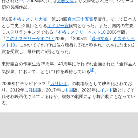
行された
。2008年8月には
文春文庫
より文庫化された
。シリーズ
初の長編作品。
第6回
本格ミステリ大賞
、第134回
直木三十五賞
受賞作。そして日本人
として史上2度目となる
エドガー賞
候補となった。また、国内の主要
ミステリランキングである『
本格ミステリ・ベスト10
2006年版』
『
このミステリーがすごい!
2006』『2005年「
週刊文春
」
ミステリベ
スト10
』においてそれぞれ1位を獲得し3冠と称され、のちに前出の2
賞を受賞し、最終的に5冠となった。
東野圭吾の作家生活25周年、40周年にそれぞれ企画された「全作品人
[
4
]
気投票」において、ともに1位を獲得している
。
2008年にテレビドラマ『
ガリレオ
』の劇場版として映画化されてお
り、2012年に
韓国
版、2017年に
中国
版、2023年に
インド
版としてそ
れぞれ映画化されているほか、複数の劇団により舞台劇にもなってい
る。