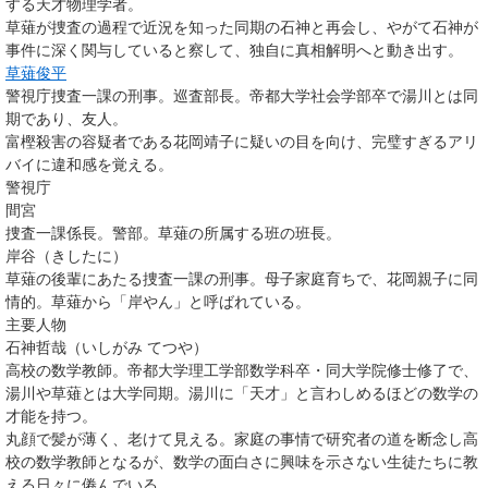
する天才物理学者。
草薙が捜査の過程で近況を知った同期の石神と再会し、やがて石神が
事件に深く関与していると察して、独自に真相解明へと動き出す。
草薙俊平
警視庁捜査一課の刑事。巡査部長。帝都大学社会学部卒で湯川とは同
期であり、友人。
富樫殺害の容疑者である花岡靖子に疑いの目を向け、完璧すぎるアリ
バイに違和感を覚える。
警視庁
間宮
捜査一課係長。警部。草薙の所属する班の班長。
岸谷（きしたに）
草薙の後輩にあたる捜査一課の刑事。母子家庭育ちで、花岡親子に同
情的。草薙から「岸やん」と呼ばれている。
主要人物
石神哲哉（いしがみ てつや）
高校の数学教師。帝都大学理工学部数学科卒・同大学院修士修了で、
湯川や草薙とは大学同期。湯川に「天才」と言わしめるほどの数学の
才能を持つ。
丸顔で髪が薄く、老けて見える。家庭の事情で研究者の道を断念し高
校の数学教師となるが、数学の面白さに興味を示さない生徒たちに教
える日々に倦んでいる。