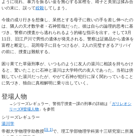
ように現れ、暴力を振るい金を無心する富樫を、靖子と美里は揉み合
いの末に、誤って
絞殺
してしまう。
今後の成り行きを想像し、呆然とする母子に救いの手を差し伸べたの
は、隣人の天才数学者・
石神哲哉
だった。彼は自らの論理的思考に基
づき、警察の捜査から逃れられるよう的確な指示を出す。そして3月
11日、旧江戸川で男性の遺体が発見される。警察は証拠品から遺体を
富樫と断定し、花岡母子に目をつけるが、2人の完璧すぎるアリバイ
の前に、捜査は難航する。
困り果てた草薙刑事が、いつものように友人の湯川に相談を持ちかけ
ると、驚いたことに石神と湯川は大学時代の友人であった。当初は傍
観していた湯川だったが、やがて石神が犯行に深く関わっていること
に気づき、独自に真相解明に乗り出していく。
登場人物
→シリーズレギュラー、警視庁捜査一課の刑事の詳細は「
ガリレオシ
リーズ#登場人物
」を参照
シリーズレギュラー
湯川学
[
注 1
]
帝都大学物理学助教授
で、理工学部物理学科第十三研究室に所属