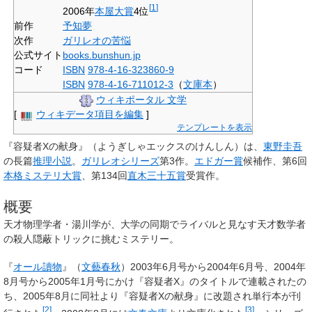
[
1
]
2006年
本屋大賞
4位
前作
予知夢
次作
ガリレオの苦悩
公式サイト
books.bunshun.jp
コード
ISBN
978-4-16-323860-9
ISBN
978-4-16-711012-3
（
文庫本
）
ウィキポータル 文学
[
ウィキデータ項目を編集
]
テンプレートを表示
『
容疑者Xの献身
』（ようぎしゃエックスのけんしん）は、
東野圭吾
の長篇
推理小説
。
ガリレオシリーズ
第3作。
エドガー賞
候補作、第6回
本格ミステリ大賞
、第134回
直木三十五賞
受賞作。
概要
天才物理学者・湯川学が、大学の同期でライバルと見なす天才数学者
の殺人隠蔽トリックに挑むミステリー。
『
オール讀物
』（
文藝春秋
）2003年6月号から2004年6月号、2004年
8月号から2005年1月号にかけ『容疑者X』のタイトルで連載されたの
ち、2005年8月に同社より『容疑者Xの献身』に改題され単行本が刊
[
2
]
[
3
]