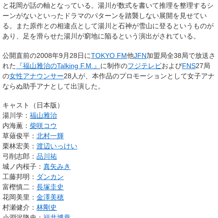
と花岡が話の軸となっている。湯川が数式を書いて推理を整理するシ
ーンがないといったドラマのパターンを踏襲しない展開を見せてい
る。また原作との相違点として湯川と石神が雪山に登るというものが
あり、足を滑らせた湯川が窮地に陥るという演出がされている。
公開直前の2008年9月28日に
TOKYO FM
他
JFN
加盟局全38局で放送さ
れた
『福山雅治のTalking F.M.』
に制作の
フジテレビ
および
FNS
27局
の
女性アナウンサー
28人が、本作品のプロモーションとして女子アナ
ならぬ
助手アナ
として出演した。
キャスト（日本版）
湯川学：
福山雅治
内海薫：
柴咲コウ
草薙俊平：
北村一輝
栗林宏美：
渡辺いっけい
弓削志郎：
品川祐
城ノ内桜子：
真矢みき
工藤邦明：
ダンカン
富樫慎二：
長塚圭史
花岡美里：
金澤美穂
村瀬健介：
林剛史
小淵沢隆史：
福井博章