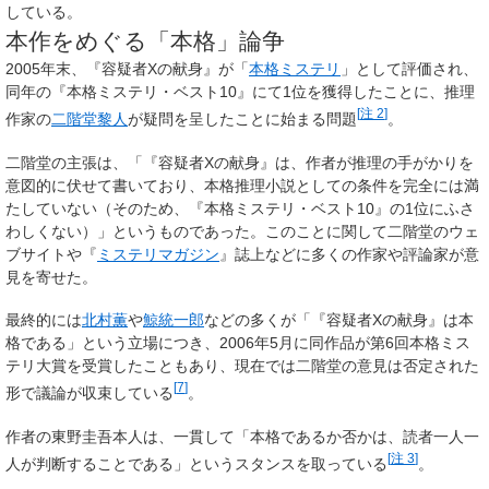
している。
本作をめぐる「本格」論争
2005年末、『容疑者Xの献身』が「
本格ミステリ
」として評価され、
同年の『本格ミステリ・ベスト10』にて1位を獲得したことに、推理
[
注 2
]
作家の
二階堂黎人
が疑問を呈したことに始まる問題
。
二階堂の主張は、「『容疑者Xの献身』は、作者が推理の手がかりを
意図的に伏せて書いており、本格推理小説としての条件を完全には満
たしていない（そのため、『本格ミステリ・ベスト10』の1位にふさ
わしくない）」というものであった。このことに関して二階堂のウェ
ブサイトや『
ミステリマガジン
』誌上などに多くの作家や評論家が意
見を寄せた。
最終的には
北村薫
や
鯨統一郎
などの多くが「『容疑者Xの献身』は本
格である」という立場につき、2006年5月に同作品が第6回本格ミス
テリ大賞を受賞したこともあり、現在では二階堂の意見は否定された
[
7
]
形で議論が収束している
。
作者の東野圭吾本人は、一貫して「本格であるか否かは、読者一人一
[
注 3
]
人が判断することである」というスタンスを取っている
。