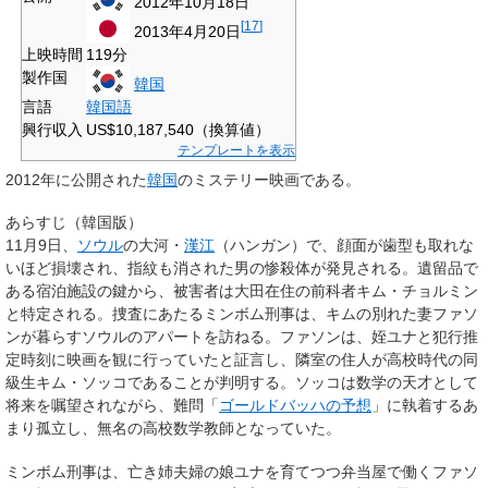
2012年10月18日
[
17
]
2013年4月20日
上映時間
119分
製作国
韓国
言語
韓国語
興行収入
US$10,187,540（換算値）
テンプレートを表示
2012年に公開された
韓国
のミステリー映画である。
あらすじ（韓国版）
11月9日、
ソウル
の大河・
漢江
（ハンガン）で、顔面が歯型も取れな
いほど損壊され、指紋も消された男の惨殺体が発見される。遺留品で
ある宿泊施設の鍵から、被害者は大田在住の前科者キム・チョルミン
と特定される。捜査にあたるミンボム刑事は、キムの別れた妻ファソ
ンが暮らすソウルのアパートを訪ねる。ファソンは、姪ユナと犯行推
定時刻に映画を観に行っていたと証言し、隣室の住人が高校時代の同
級生キム・ソッコであることが判明する。ソッコは数学の天才として
将来を嘱望されながら、難問「
ゴールドバッハの予想
」に執着するあ
まり孤立し、無名の高校数学教師となっていた。
ミンボム刑事は、亡き姉夫婦の娘ユナを育てつつ弁当屋で働くファソ