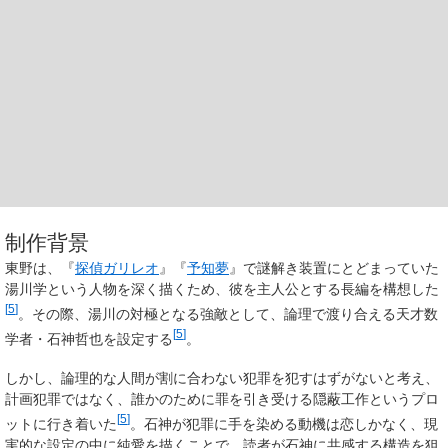
制作背景
東野は、『
探偵ガリレオ
』『
予知夢
』で謎解き装置にとどまっていた
湯川学という人物を深く描くため、彼を主人公とする長編を構想した
[
5
]
。その際、湯川の対極となる強敵として、論理で渡り合える天才数
[
5
]
学者・石神哲也を設定する
。
しかし、論理的な人間が割に合わない犯罪を犯すはずがないと考え、
計画犯罪ではなく、誰かのために罪を引き受ける隠蔽工作というプロ
[
5
]
ットに行き着いた
。石神が犯罪に手を染める動機は恋しかなく、現
実的な設定の中に純愛を描くことで、読者が石神に共感する構造を狙