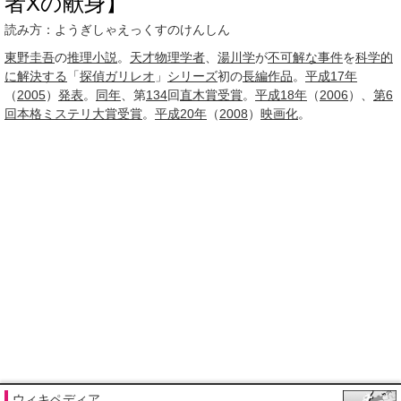
者Xの献身】
読み方：ようぎしゃえっくすのけんしん
東野圭吾
の
推理小説
。
天才
物理学者
、
湯川学
が
不可解な
事件
を
科学的
に
解決する
「
探偵ガリレオ
」
シリーズ
初の
長編作品
。
平成17年
（
2005
）
発表
。
同年
、第
134
回
直木賞
受賞
。
平成18年
（
2006
）、
第6
回
本格ミステリ大賞
受賞
。
平成20年
（
2008
）
映画化
。
ウィキペディア