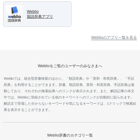
Weblio
国語辞典アプリ
Weblioのアプリ一覧を見る
Weblioをご覧のユーザーのみなさまへ
Weblioでは、統合型辞書検索のほかに、「類語辞典」や「英和・和英辞典」、「手話
辞典」を利用することができます。辞書、類語辞典、英和・和英辞典、手話辞典は連
動しており、それぞれの検索結果へのリンクが表示されます。また、解説記事の本文
中では、Weblioに登録されている他のキーワードへのリンクが自動的に貼られます。
解説文で登場した分からないキーワードや気になるキーワードは、1クリックで検索結
果を表示することができます。
Weblio辞書のカテゴリ一覧