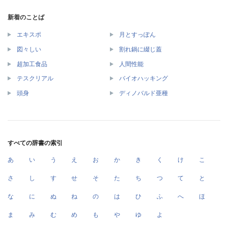
新着のことば
エキスポ
月とすっぽん
図々しい
割れ鍋に綴じ蓋
超加工食品
人間性能
テスクリアル
バイオハッキング
頭身
ディノバルド亜種
すべての辞書の索引
あ
い
う
え
お
か
き
く
け
こ
さ
し
す
せ
そ
た
ち
つ
て
と
な
に
ぬ
ね
の
は
ひ
ふ
へ
ほ
ま
み
む
め
も
や
ゆ
よ