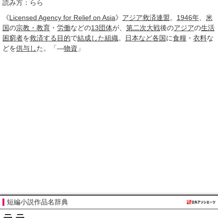
読み方：らら
《
Licensed Agency for Relief on Asia
》
アジア
救済
連盟
。
1946年
、
米
国
の
宗教・教育
・
労働
などの
13
団体
が、
第二次大戦
後の
アジア
の
生活
困窮者
を
救済する
目的
で
結成した
組織
。
日本など
各国
に
食糧
・
衣料
な
どを
供与し
た。「―
物資
」
短編小説作品名辞典