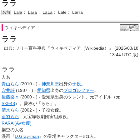
ララ
Lala
；
Lara
；
LaLa
； Lale； Larra
名前
ウィキペディア
ララ
出典: フリー百科事典『ウィキペディア（Wikipedia）』 (2026/03/18
13:44 UTC 版)
ララ
人名
青山らら
(2010 - ) -
神奈川県
出身の
子役
。
穴井詩
(1987 - ) -
愛知県
出身の
プロゴルファー
。
後藤楽々
(2000 - ) - 愛知県出身のタレント、元アイドル（元
SKE48
）。愛称が「らら」。
清水らら
(2002 - ) - 子役女優。
遥羽らら
- 元宝塚歌劇団宙組娘役。
RARA (AV女優)
架空の人名
漫画『
D.Gray-man
』の登場キャラクターの1人。