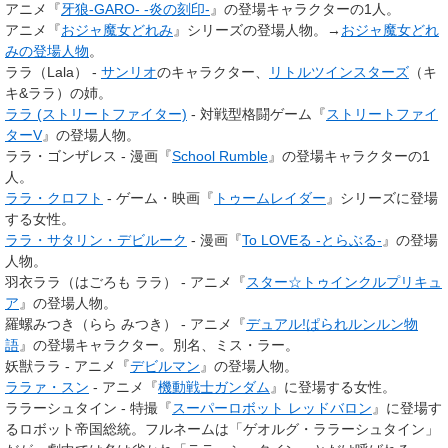
アニメ『
牙狼-GARO- -炎の刻印-
』の登場キャラクターの1人。
アニメ『
おジャ魔女どれみ
』シリーズの登場人物。→
おジャ魔女どれ
みの登場人物
。
ララ（Lala） -
サンリオ
のキャラクター、
リトルツインスターズ
（キ
キ&ララ）の姉。
ララ (ストリートファイター)
- 対戦型格闘ゲーム『
ストリートファイ
ターV
』の登場人物。
ララ・ゴンザレス - 漫画『
School Rumble
』の登場キャラクターの1
人。
ララ・クロフト
- ゲーム・映画『
トゥームレイダー
』シリーズに登場
する女性。
ララ・サタリン・デビルーク
- 漫画『
To LOVEる -とらぶる-
』の登場
人物。
羽衣ララ（はごろも ララ） - アニメ『
スター☆トゥインクルプリキュ
ア
』の登場人物。
羅螺みつき（らら みつき） - アニメ『
デュアル!ぱられルンルン物
語
』の登場キャラクター。別名、ミス・ラー。
妖獣ララ - アニメ『
デビルマン
』の登場人物。
ララァ・スン
- アニメ『
機動戦士ガンダム
』に登場する女性。
ララーシュタイン - 特撮『
スーパーロボット レッドバロン
』に登場す
るロボット帝国総統。フルネームは「ゲオルグ・ララーシュタイン」