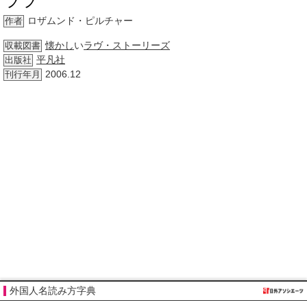
ララ
ロザムンド・ピルチャー
作者
懐かし
い
ラヴ・ストーリーズ
収載図書
平凡社
出版社
2006.12
刊行年月
外国人名読み方字典