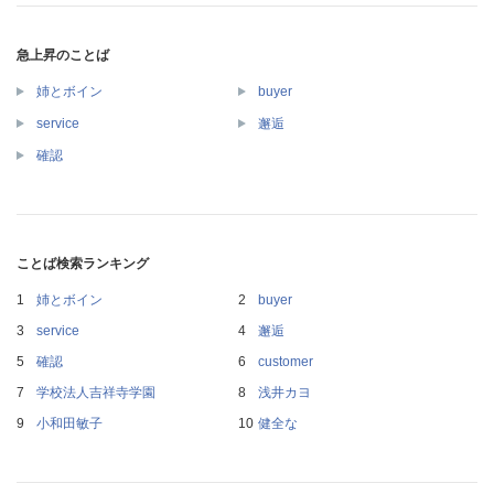
急上昇のことば
姉とボイン
buyer
service
邂逅
確認
ことば検索ランキング
姉とボイン
buyer
service
邂逅
確認
customer
学校法人吉祥寺学園
浅井カヨ
小和田敏子
健全な