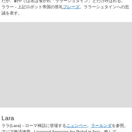
だが、劇中では名は省かれ「ララーシュタイン」とだけ呼ばれる。
ララー - 上記ロボット帝国の答礼
フレーズ
。ララーシュタインへの忠
誠を表す。
Lara
ララ(Lara) - ローマ神話に登場する
ニュンペー
。
ラールンダ
を参照。
アジア救済連盟 - Licensed Agencies for Relief in Asia、略して