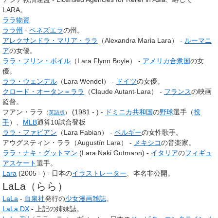
LARA。
ララ物資
ララ州
-
ベネズエラ
の州。
アレクサンドラ・マリア・ララ
（Alexandra Maria Lara） -
ルーマニ
ア
の女優。
ララ・フリン・ボイル
（Lara Flynn Boyle） -
アメリカ合衆国
の女
優。
ララ・ウェンデル
（Lara Wendel） -
ドイツ
の女優。
クロード・オータン＝ララ
（Claude Autant-Lara） -
フランス
の映画
監督。
フアン・ララ
(1981 - ) -
ドミニカ共和国
の
野球
選手（
投
（
英語版
）
手
）、
MLB
通算10試合登板
ララ・ファビアン
（Lara Fabian） -
ベルギー
の女性歌手。
アウグスティン・ララ（Augustín Lara） -
メキシコ
の音楽家。
ララ・ナキ・グットマン
(Lara Naki Gutmann) -
イタリア
の
フィギュ
アスケート
選手。
Lara
(2005 - ) - 日本の
イラストレーター
、本名非公開。
LaLa（らら）
LaLa
-
白泉社
発行の
少女漫画
雑誌
。
LaLa DX
- 上記の姉妹誌。