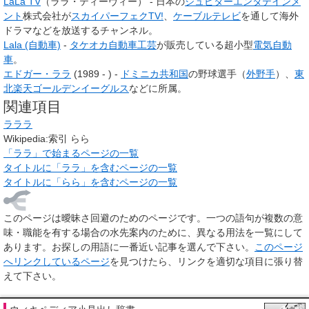
LaLa TV
（ララ・ティーヴィー） - 日本の
ジュピターエンタテインメ
ント
株式会社が
スカイパーフェクTV!
、
ケーブルテレビ
を通して海外
ドラマなどを放送するチャンネル。
Lala (自動車)
-
タケオカ自動車工芸
が販売している超小型
電気自動
車
。
エドガー・ララ
(1989 - ) -
ドミニカ共和国
の野球選手（
外野手
）、
東
北楽天ゴールデンイーグルス
などに所属。
関連項目
ラララ
Wikipedia:索引 らら
「ララ」で始まるページの一覧
タイトルに「ララ」を含むページの一覧
タイトルに「らら」を含むページの一覧
このページは
曖昧さ回避のためのページ
です。一つの語句が複数の意
味・職能を有する場合の水先案内のために、異なる用法を一覧にして
あります。お探しの用語に一番近い記事を選んで下さい。
このページ
へリンクしているページ
を見つけたら、リンクを適切な項目に張り替
えて下さい。