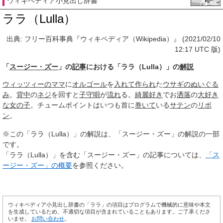
ウィキペディア小見出し辞書
ララ（Lulla）
出典: フリー百科事典『ウィキペディア（Wikipedia）』 (2021/02/10
12:17 UTC 版)
「
スージー・ズー
」の
記事
における「ララ（Lulla）」の
解説
ウィッツィーのママ
に
オルゴール
を
入れて
作られ
た
ウサギのぬいぐる
み
。
背中
の
ネジ
を回すと
子守唄
が
流れ
る。
綺麗好き
でお
洒落
の
大好き
な
女の子
。チュームポイントはいつも首に
巻いて
いる
サテン
の
リボ
ン
。
※この「ララ（Lulla）」の解説は、「スージー・ズー」の解説の一部
です。
「ララ（Lulla）」を含む「スージー・ズー」の記事については、
「ス
ージー・ズー」の概要
を参照ください。
ウィキペディア小見出し辞書の「ララ」の項目はプログラムで機械的に意味や本文
を生成しているため、不適切な項目が含まれていることもあります。ご了承くださ
いませ。
お問い合わせ
。