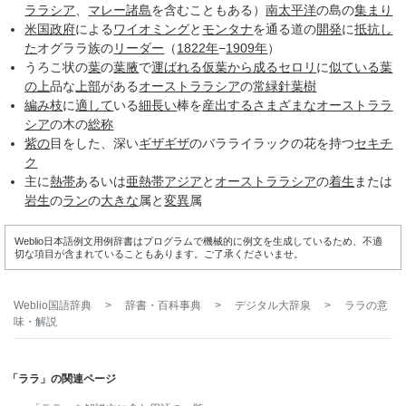
ララシア
、
マレー諸島
を含むこともある）
南太平洋
の島の
集まり
米国政府
による
ワイオミング
と
モンタナ
を通る道の
開発
に
抵抗し
た
オグララ族の
リーダー
（
1822年
−
1909年
）
うろこ状の
葉
の
葉腋
で
運ばれる
仮葉
から成る
セロリ
に
似ている
葉
の上
品な
上部
がある
オーストララシア
の
常緑針葉樹
編み
枝
に
適して
いる
細長い
棒を
産出する
さまざまな
オーストララ
シア
の木の
総称
紫の
目をした、深い
ギザギザ
のバラライラックの花を持つ
セキチ
ク
主に
熱帯
あるいは
亜熱帯
アジア
と
オーストララシア
の
着生
または
岩生
の
ラン
の
大きな
属と
変異
属
Weblio日本語例文用例辞書はプログラムで機械的に例文を生成しているため、不適
切な項目が含まれていることもあります。ご了承くださいませ。
Weblio国語辞典
>
辞書・百科事典
>
デジタル大辞泉
>
ララ
の意
味・解説
「ララ」の関連ページ