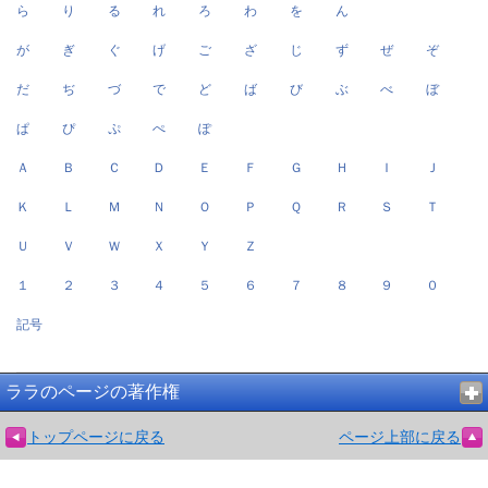
ら
り
る
れ
ろ
わ
を
ん
が
ぎ
ぐ
げ
ご
ざ
じ
ず
ぜ
ぞ
だ
ぢ
づ
で
ど
ば
び
ぶ
べ
ぼ
ぱ
ぴ
ぷ
ぺ
ぽ
Ａ
Ｂ
Ｃ
Ｄ
Ｅ
Ｆ
Ｇ
Ｈ
Ｉ
Ｊ
Ｋ
Ｌ
Ｍ
Ｎ
Ｏ
Ｐ
Ｑ
Ｒ
Ｓ
Ｔ
Ｕ
Ｖ
Ｗ
Ｘ
Ｙ
Ｚ
１
２
３
４
５
６
７
８
９
０
記号
ララのページの著作権
トップページに戻る
ページ上部に戻る