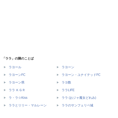
「ララ」の隣のことば
ラヨール
ラヨーン
ラヨーンFC
ラヨーン・ユナイテッドFC
ラヨーン県
ラヨ数
ララ ＫＧＲ
ララLIFE
ラ・ラ☆Kiss
ララ (おジャ魔女どれみ)
ララとリリー・マルレーン
ララのサンフェリペ城