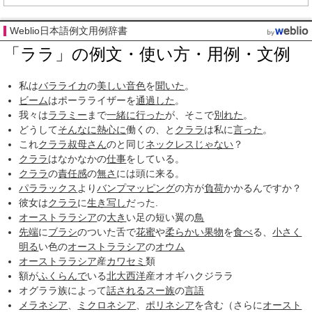
Weblio日本語例文用例辞書
「ララ」の例文・使い方・用例・文例
私は
バラライカ
の
美しい音色
を
聞いた
。
ビーム
はポーラライザーを
通過した
。
我々は
ララミー
まで
一緒に
行った
が、そこで
別れた
。
どうして
そんなに
熱心に
働くの、と
クララ
は私に
言った
。
これ
クララ叔母さん
のと同じ
ネックレス
じゃない
？
クララ
はなかなかの
仕事
をしている。
クララ
の
責任感
の
無さ
には頭に来る。
パララックス
より
バンプマッピング
の方が
負荷
かかるんですか？
彼女は
クララ
に
生き写し
だった.
オーストララシア
の
大き
い足の短い翼の
鳥
先端
に
ブラシ
のついた舌で
花蜜
や
柔らかい
果物
を
食べ
る、
小さく
明る
い色の
オーストララシア
の
オウム
オーストララシア
産
カワセミ
類
額が
ふくらんで
いる
北大西洋
産オオギハクジララ
オグララ族によって
話される
スー族
の
言語
メラネシア
、
ミクロネシア
、
ポリネシア
を含む（さらに
オースト