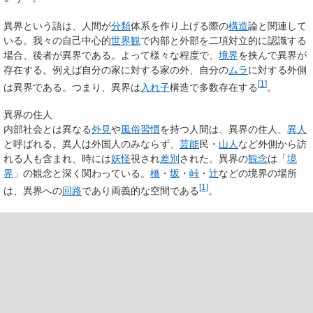
異界という語は、人間が
分類
体系を作り上げる際の
構造
論と関連して
いる。我々の自己中心的
世界観
で内部と外部を二項対立的に認識する
場合、後者が異界である。よって様々な程度で、
境界
を挟んで異界が
存在する。例えば自分の家に対する家の外、自分の
ムラ
に対する外側
[
1
]
は異界である。つまり、異界は
入れ子
構造で多数存在する
。
異界の住人
内部社会とは異なる
外見
や
風俗習慣
を持つ人間は、異界の住人、
異人
と呼ばれる。異人は外国人のみならず、
芸能
民・
山人
など外側から訪
れる人も含まれ、時には
妖怪
視され
差別
された。異界の
観念
は「
境
界
」の観念と深く関わっている。
橋
・
坂
・
峠
・
辻
などの境界の場所
[
1
]
は、異界への
回路
であり両義的な空間である
。