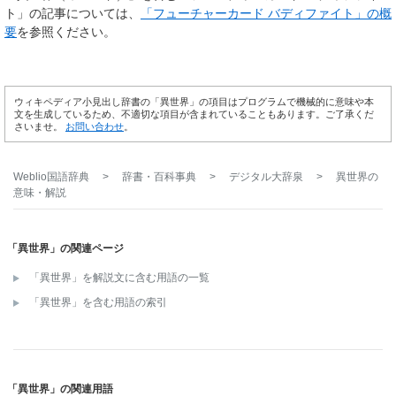
ト」の記事については、
「フューチャーカード バディファイト」の概
要
を参照ください。
ウィキペディア小見出し辞書の「異世界」の項目はプログラムで機械的に意味や本
文を生成しているため、不適切な項目が含まれていることもあります。ご了承くだ
さいませ。
お問い合わせ
。
Weblio国語辞典
>
辞書・百科事典
>
デジタル大辞泉
>
異世界
の
意味・解説
「異世界」の関連ページ
「異世界」を解説文に含む用語の一覧
「異世界」を含む用語の索引
「異世界」の関連用語