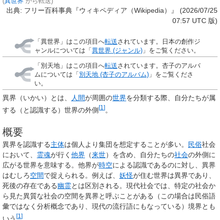
(
異世界
から転送)
出典: フリー百科事典『ウィキペディア（Wikipedia）』 (2026/07/25
07:57 UTC 版)
「
異世界
」はこの項目へ
転送
されています。日本の創作ジ
ャンルについては「
異世界 (ジャンル)
」をご覧ください。
「
別天地
」はこの項目へ
転送
されています。杏子のアルバ
ムについては「
別天地 (杏子のアルバム)
」をご覧くださ
い。
異界
（いかい）とは、
人間
が周囲の
世界
を分類する際、自分たちが属
[
1
]
する（と認識する）世界の外側
。
概要
異界を認識する
主体
は個人より集団を想定することが多い。
民俗
社会
において、
霊魂
が行く
他界
（
来世
）を含め、自分たちの
社会
の外側に
広がる世界を意味する。他界が
時空
による認識であるのに対し、異界
はむしろ
空間
で捉えられる。例えば、
妖怪
が住む世界は異界であり、
死後の存在である
幽霊
とは区別される。現代社会では、特定の社会か
ら見た異質な社会の空間を異界と呼ぶことがある（この場合は民俗語
彙ではなく分析概念であり、現代の流行語にもなっている）境界とも
[
1
]
いう
。