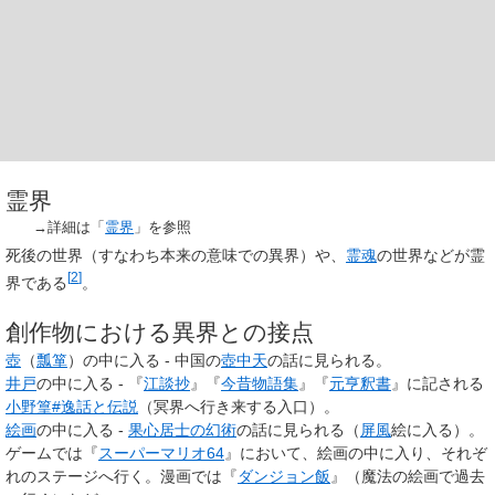
霊界
→詳細は「
霊界
」を参照
死後の世界（すなわち本来の意味での異界）や、
霊魂
の世界などが霊
[
2
]
界である
。
創作物における異界との接点
壺
（
瓢箪
）の中に入る - 中国の
壺中天
の話に見られる。
井戸
の中に入る - 『
江談抄
』『
今昔物語集
』『
元亨釈書
』に記される
小野篁#逸話と伝説
（冥界へ行き来する入口）。
絵画
の中に入る -
果心居士の幻術
の話に見られる（
屏風
絵に入る）。
ゲームでは『
スーパーマリオ64
』において、絵画の中に入り、それぞ
れのステージへ行く。漫画では『
ダンジョン飯
』（魔法の絵画で過去