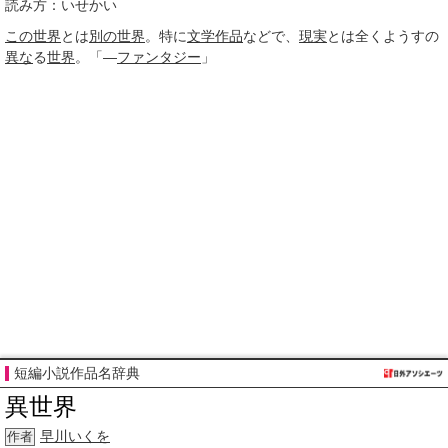
読み方：いせかい
この世界
とは
別の世界
。特に
文学作品
などで、
現実
とは全くようすの
異な
る
世界
。「―
ファンタジー
」
短編小説作品名辞典
異世界
早川いくを
作者