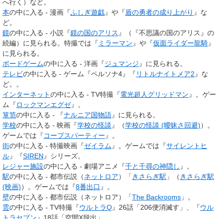
へ行く）など。
本
の中に入る - 漫画『
ふしぎ遊戯
』や『
盾の勇者の成り上がり
』な
ど。
鏡
の中に入る - 小説『
鏡の国のアリス
』（『不思議の国のアリス』の
続編）に見られる。特撮では『
ミラーマン
』や『
仮面ライダー龍騎
』
に見られる。
ボードゲーム
の中に入る - 洋画『
ジュマンジ
』に見られる。
テレビ
の中に入る - ゲーム『ペルソナ4』『
リトルナイトメア2
』な
ど。
。
インターネット
の中に入る - TV特撮『
電光超人グリッドマン
』。ゲー
ム『
ロックマンエグゼ
』。
箪笥
の中に入る - 『
ナルニア国物語
』に見られる。
学校
の中に入る - 映画『
学校の怪談
』（
学校の怪談 (曖昧さ回避)
）。
ゲームでは『
コープスパーティー
』。
街
の中に入る - 特撮映画『
ゼイラム
』。ゲームでは『
サイレントヒ
ル
』『
SIREN
』シリーズ。
レジャー施設
の中に入る - 劇場アニメ『
千と千尋の神隠し
』。
駅
の中に入る - 都市伝説（
ネットロア
）「
きさらぎ駅
」（
きさらぎ駅
(映画)
）。ゲームでは『
8番出口
』。
壁
の中に入る - 都市伝説（ネットロア）「
The Backrooms
」。
雲
の中に入る - TV特撮『
ウルトラQ
』26話「206便消滅す」、『
ウル
トラセブン
』18話「空間X脱出」。