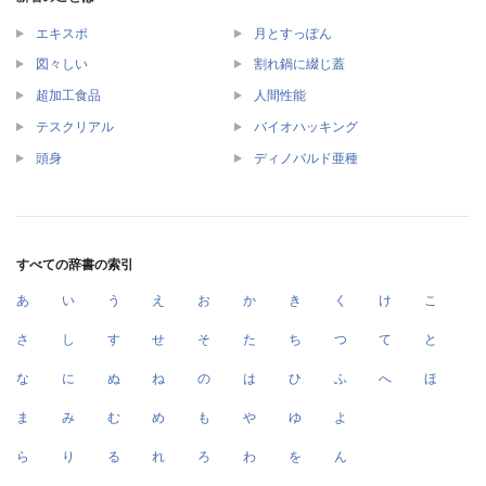
エキスポ
月とすっぽん
図々しい
割れ鍋に綴じ蓋
超加工食品
人間性能
テスクリアル
バイオハッキング
頭身
ディノバルド亜種
すべての辞書の索引
あ
い
う
え
お
か
き
く
け
こ
さ
し
す
せ
そ
た
ち
つ
て
と
な
に
ぬ
ね
の
は
ひ
ふ
へ
ほ
ま
み
む
め
も
や
ゆ
よ
ら
り
る
れ
ろ
わ
を
ん