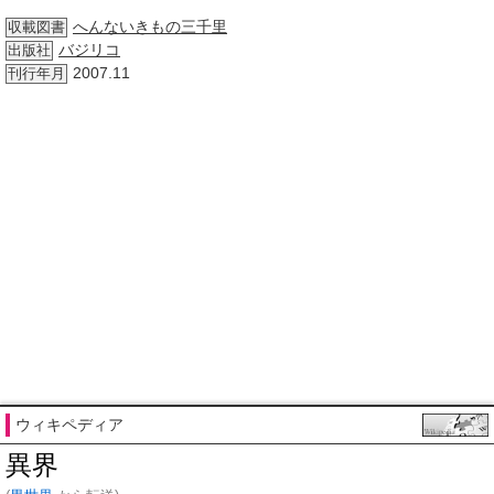
へんないきもの三千里
収載図書
バジリコ
出版社
2007.11
刊行年月
ウィキペディア
異界