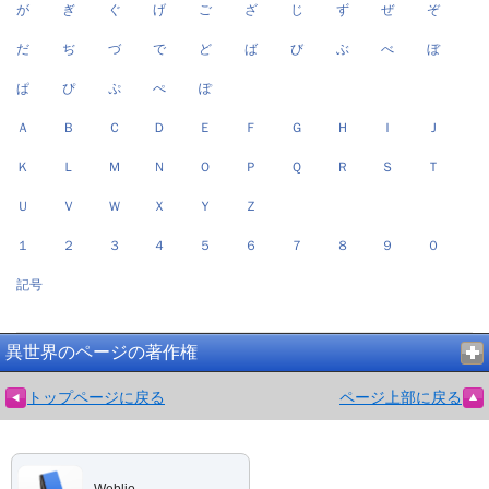
が
ぎ
ぐ
げ
ご
ざ
じ
ず
ぜ
ぞ
だ
ぢ
づ
で
ど
ば
び
ぶ
べ
ぼ
ぱ
ぴ
ぷ
ぺ
ぽ
Ａ
Ｂ
Ｃ
Ｄ
Ｅ
Ｆ
Ｇ
Ｈ
Ｉ
Ｊ
Ｋ
Ｌ
Ｍ
Ｎ
Ｏ
Ｐ
Ｑ
Ｒ
Ｓ
Ｔ
Ｕ
Ｖ
Ｗ
Ｘ
Ｙ
Ｚ
１
２
３
４
５
６
７
８
９
０
記号
異世界のページの著作権
トップページに戻る
ページ上部に戻る
Weblio