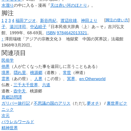
水溜り
の中に入る - 漫画『
天は赤い河のほとり
』。
脚注
1
2
3
4
福田アジオ
、
新谷尚紀
、
渡辺欣雄
、
神田より
[
脚注の使い方
]
子
、
湯川洋司
、
中込睦子
『日本民俗大辞典〈上〉あ～そ』吉川弘文
館、1999年、68-69頁。
ISBN
9784642013321
。
↑
澤田瑞穂「アジアの宗教文化３ 地獄変 中国の冥界説」法蔵館
1968年3月20日。
関連項目
民俗学
他界
（人が亡くなった事を遠回しに言うこともある）
境界
、
隠れ里
、
桃源郷
（道教）、
常世
（神道）
霊界
（あの世）、
人界
（この世）、
冥界
、
en:Otherworld
仏教 -
三千大千世界
、
六道
道教 -
壺中天
、桃源郷
異郷訪問譚
ガリバー旅行記
/
不思議の国のアリス
（ただし
夢オチ
） /
裏世界ピク
ニック
次元
パラレルワールド
精神世界