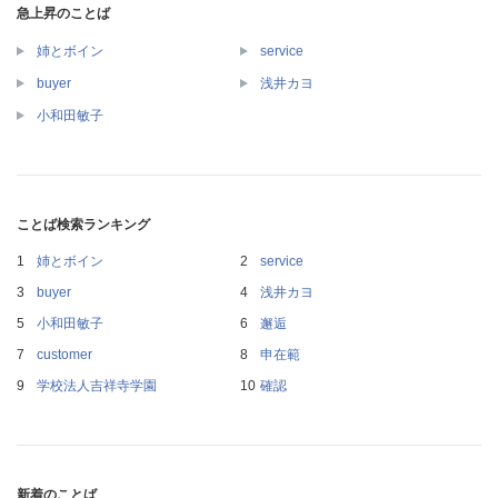
急上昇のことば
姉とボイン
service
buyer
浅井カヨ
小和田敏子
ことば検索ランキング
姉とボイン
service
buyer
浅井カヨ
小和田敏子
邂逅
customer
申在範
学校法人吉祥寺学園
確認
新着のことば