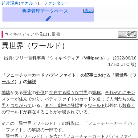
超常現象
(
オカルト
)、
ファンタジー
[
表示
]
典拠管理データベース
ウィキペディア小見出し辞書
異世界（ワールド）
出典: フリー百科事典『ウィキペディア（Wikipedia）』 (2022/06/16
17:50 UTC 版)
「
フューチャーカード バディファイト
」の
記事
における「異世界（
ワ
ールド
）」の
解説
地球
がある
宇宙
の
外側
に
存在する
様々な
世界
の
総称
。
それぞれに
モン
スター
が
住んで
おり、
バディファイト
の
カード
を
通じて
人間たち
の
世
界
と
つながって
いる。
また、
劇中に登場
する
ワールド
以外にも
数多く
の
ワールド
が
存在する
ことが
示唆され
ている。
※この「異世界（ワールド）」の解説は、「フューチャーカード バデ
ィファイト」の解説の一部です。
「異世界（ワールド）」を含む「フューチャーカード バディファイ