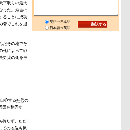
天下取りの最大
なった。秀吉の
することに成功
英語⇒日本語
の砦でこれを迎
日本語⇒英語
んだその地でそ
の死によって戦
快男児の死を最
自称する
神代
の
周囲を翻弄す
も持たず、ただ
しての地位も気