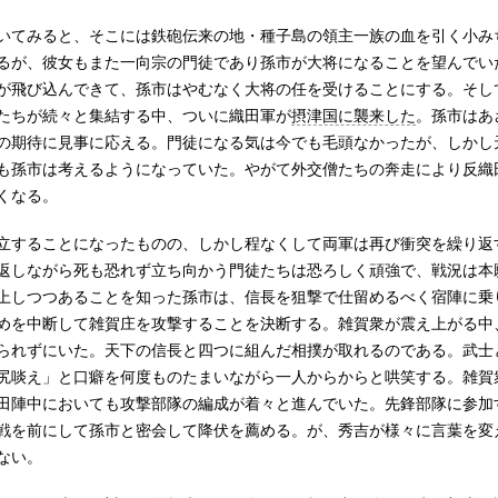
いてみると、そこには鉄砲伝来の地・種子島の領主一族の血を引く小み
るが、彼女もまた一向宗の門徒であり孫市が大将になることを望んでい
が飛び込んできて、孫市はやむなく大将の任を受けることにする。そし
たちが続々と集結する中、ついに織田軍が
摂津国に襲来した
。孫市はあ
の期待に見事に応える。門徒になる気は今でも毛頭なかったが、しかし
も孫市は考えるようになっていた。やがて外交僧たちの奔走により反織
くなる。
立することになったものの、しかし程なくして両軍は再び衝突を繰り返
返しながら死も恐れず立ち向かう門徒たちは恐ろしく頑強で、戦況は本
上しつつあることを知った孫市は、信長を狙撃で仕留めるべく宿陣に乗
めを中断して雑賀庄を攻撃することを決断する。雑賀衆が震え上がる中
られずにいた。天下の信長と四つに組んだ相撲が取れるのである。武士
尻啖え」と口癖を何度ものたまいながら一人からからと哄笑する。雑賀
田陣中においても攻撃部隊の編成が着々と進んでいた。先鋒部隊に参加
戦を前にして孫市と密会して降伏を薦める。が、秀吉が様々に言葉を変
ない。