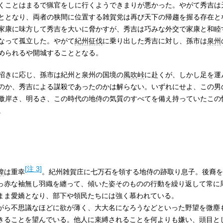
くことはまるで猟官をしに行くようできまりが悪かった。やがて秀吉は
ととなり、両者の狭間に位置する雑賀党は再び天下の帰趨を握る存在と
家康に味方して秀吉を大いに脅かすが、秀吉は巧みな外交で家康と和睦
なって孤立した。やがて
紀州征伐
に乗り出した秀吉に対し、孫市は
泉州
められるや開城することとなる。
招きに応じ、孫市は紀州と泉州の国境の
風吹峠
に赴くが、しかし足を運
のか、秀吉による謀殺であったのかは解らない。いずれにせよ、この男
傲岸さ、明るさ、この時代の地侍の気質のすべてを備え持っていたこの
。
[
注 3
]
諱
は重幸
。紀州雑賀庄に七万石を領する地侍の跡取り息子。後裔を
っ赤な袖無し羽織を纏って、傾いた姿そのものの行動を繰り返して常に
まま愛嬌となり、部下や領民たちには強く慕われている。
がら不思議なほどに欲が薄く、大大名になろうなどといった野望を微塵
きることを望んでいる。他人に束縛されることを何よりも嫌い、頭目と