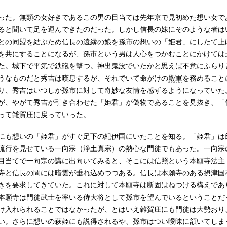
った。無類の女好きであるこの男の目当ては先年京で見初めた想い女で
ると聞いて足を運んできたのだった。しかし信長の妹にそのような者は
との同盟を結ぶため信長の遠縁の娘を孫市の想いの「姫君」にしたて上
を共にすることになるが、孫市という男は人心をつかむことにかけては
た。城下で平気で鉄砲を撃つ。神出鬼没でいたかと思えば不意にふらり
うなものだと秀吉は嘆息するが、それでいて命がけの
殿軍
を務めること
り、秀吉はいつしか孫市に対して奇妙な友情を感ずるようになっていた
が、やがて秀吉が引き合わせた「姫君」が偽物であることを見抜き、「
って雑賀庄に戻っていった。
にも想いの「姫君」がすぐ足下の紀伊国にいたことを知る。「姫君」は
流行を見せている一向宗（
浄土真宗
）の熱心な門徒でもあった。一向宗
目当てで一向宗の
講
に出向いてみると、そこには信照という本願寺法主
寺と信長の間には暗雲が垂れ込めつつある。信長は本願寺のある
摂津国
きを要求してきていた。これに対して本願寺は断固はねつける構えであ
本願寺は門徒武士を率いる侍大将として孫市を望んでいるということだ
け入れられることではなかったが、とはいえ雑賀庄にも門徒は大勢おり
い。さらに想いの萩姫にも説得されるや、孫市はつい曖昧に頷いてしま