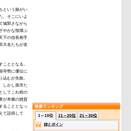
ちという娘がい
た。そこにいよ
て城郭さながら
ざやかな指揮ぶ
天下の信長相手
田大名たちが攻
すこととなる。
願寺勢に優位に
り込むが失敗。
、しかし孫市た
としてこれ程の
衆が本拠の
雑賀
することとなっ
検索ランキング
えて説得して
1～10位
11～20位
21～30位
姉とボイン