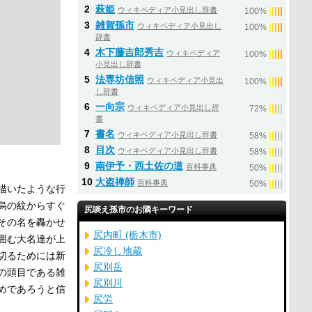
2
萩姫
ウィキペディア小見出し辞書
|
|
|
|
|
100%
3
雑賀孫市
ウィキペディア小見出し
|
|
|
|
|
100%
辞書
4
木下藤吉郎秀吉
ウィキペディア
|
|
|
|
|
100%
小見出し辞書
5
法専坊信照
ウィキペディア小見出
|
|
|
|
|
100%
し辞書
6
一向宗
ウィキペディア小見出し辞
|
|
|
|
|
72%
書
7
書名
ウィキペディア小見出し辞書
|
|
|
|
|
58%
8
目次
ウィキペディア小見出し辞書
|
|
|
|
|
58%
9
南伊予・西土佐の道
百科事典
|
|
|
|
|
50%
10
大盗禅師
百科事典
|
|
|
|
|
50%
描いたような行
烏の紋からすぐ
尻啖え孫市のお隣キーワード
その名を轟かせ
尻内町 (栃木市)
囲む大名達が上
尻冷し地蔵
切るためには新
尻別岳
の頭目である雑
尻別川
めであろうと信
尻労