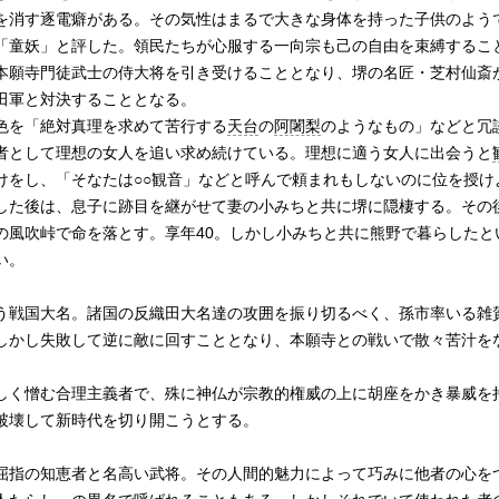
を消す逐電癖がある。その気性はまるで大きな身体を持った子供のよう
「童妖」と評した。領民たちが心服する一向宗も己の自由を束縛するこ
本願寺門徒武士の侍大将を引き受けることとなり、堺の名匠・芝村仙斎
田軍と対決することとなる。
色を「絶対真理を求めて苦行する
天台
の
阿闍梨
のようなもの」などと冗
者として理想の女人を追い求め続けている。理想に適う女人に出会うと
けをし、「そなたは○○観音」などと呼んで頼まれもしないのに位を授け
した後は、息子に跡目を継がせて妻の小みちと共に堺に隠棲する。その
の風吹峠で命を落とす。享年40。しかし小みちと共に熊野で暮らしたと
い。
う戦国大名。諸国の反織田大名達の攻囲を振り切るべく、孫市率いる雑
しかし失敗して逆に敵に回すこととなり、本願寺との戦いで散々苦汁を
しく憎む合理主義者で、殊に神仏が宗教的権威の上に胡座をかき暴威を
破壊して新時代を切り開こうとする。
屈指の知恵者と名高い武将。その人間的魅力によって巧みに他者の心を