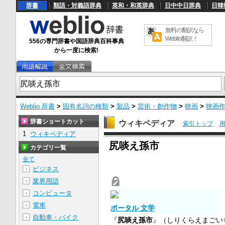
辞書
類語・対義語辞典
英和・和英辞典
日中中日辞典
日韓
無料の翻訳なら
Weblio翻訳！
556の専門辞書や国語辞典百科事典
から一度に検索!
Weblio 辞書
>
固有名詞の種類
>
製品
>
芸術・創作物
>
映画
>
映画
辞書ショートカット
ウィキペディア
索引トップ
1
ウィキペディア
U
尻啖え孫市
n
カテゴリ一覧
m
u
全て
t
ビジネス
＋
e
業界用語
＋
コンピュータ
＋
電車
＋
ポータル 文学
自動車・バイク
＋
『
尻啖え孫市
』（しりくらえまごい