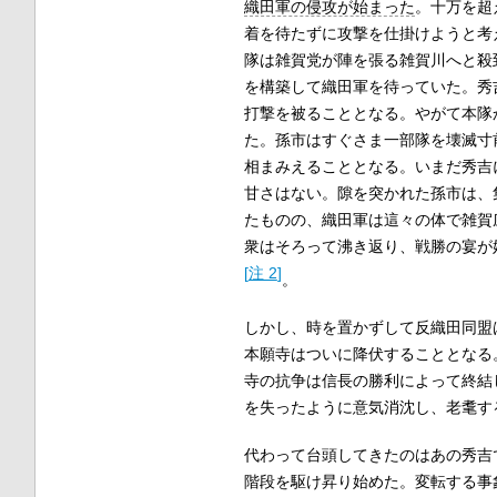
織田軍の侵攻が始まった
。十万を超
着を待たずに攻撃を仕掛けようと考
隊は雑賀党が陣を張る雑賀川へと殺
を構築して織田軍を待っていた。秀
打撃を被ることとなる。やがて本隊
た。孫市はすぐさま一部隊を壊滅寸
相まみえることとなる。いまだ秀吉
甘さはない。隙を突かれた孫市は、
たものの、織田軍は這々の体で雑賀
衆はそろって沸き返り、戦勝の宴が
[
注 2
]
。
しかし、時を置かずして反織田同盟
本願寺はついに降伏することとなる
寺の抗争は信長の勝利によって終結
を失ったように意気消沈し、老耄す
代わって台頭してきたのはあの秀吉
階段を駆け昇り始めた。変転する事