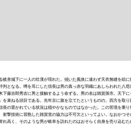
る
岐阜城
下に一人の壮漢が現れた。
傾いた風体
に違わず天衣無縫を絵に
評判となる。噂を耳にした信長は男の真っ赤な羽織にあしらわれた八咫
木下藤吉郎秀吉に男と接触するよう命ずる。男の名は雑賀孫市。天下に
」を束ねる頭目である。先年京に旗を立てたというものの、四方を取り
信長の置かれている状況は穏やかなものではなかった。この苦境を乗り
、射撃技術に習熟した雑賀党の協力は不可欠といってよい。なおかつそ
誉れ高く、そのような男が岐阜を訪れたのはおそらく自身を売り込むた