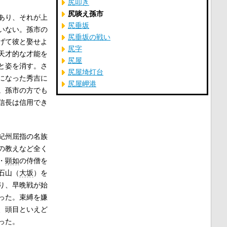
尻叩き
尻啖え孫市
あり、それが上
尻垂坂
いない。孫市の
尻垂坂の戦い
げて彼と娶せよ
尻字
天才的な才能を
尻屋
と姿を消す。さ
尻屋埼灯台
になった秀吉に
尻屋岬港
。孫市の方でも
信長は信用でき
紀州屈指の名族
の教えなど全く
・
顕如
の侍僧を
石山（
大坂
）を
り、早晩戦が始
った。束縛を嫌
、頭目といえど
った。