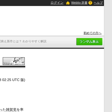
ログイン
Weblio 辞書
ヘルプ
初めての方へ
尻啖え孫市とは？ わかりやすく解説
2:25 UTC 版)
った
雑賀党
を率