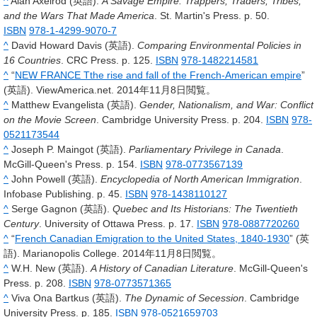
^
Alan Axelrod (英語).
A Savage Empire: Trappers, Traders, Tribes,
and the Wars That Made America
. St. Martin's Press. p. 50.
ISBN
978-1-4299-9070-7
^
David Howard Davis (英語).
Comparing Environmental Policies in
16 Countries
. CRC Press. p. 125.
ISBN
978-1482214581
^
“
NEW FRANCE Tthe rise and fall of the French-American empire
”
(英語). ViewAmerica.net. 2014年11月8日閲覧。
^
Matthew Evangelista (英語).
Gender, Nationalism, and War: Conflict
on the Movie Screen
. Cambridge University Press. p. 204.
ISBN
978-
0521173544
^
Joseph P. Maingot (英語).
Parliamentary Privilege in Canada
.
McGill-Queen's Press. p. 154.
ISBN
978-0773567139
^
John Powell (英語).
Encyclopedia of North American Immigration
.
Infobase Publishing. p. 45.
ISBN
978-1438110127
^
Serge Gagnon (英語).
Quebec and Its Historians: The Twentieth
Century
. University of Ottawa Press. p. 17.
ISBN
978-0887720260
^
“
French Canadian Emigration to the United States, 1840-1930
” (英
語). Marianopolis College. 2014年11月8日閲覧。
^
W.H. New (英語).
A History of Canadian Literature
. McGill-Queen's
Press. p. 208.
ISBN
978-0773571365
^
Viva Ona Bartkus (英語).
The Dynamic of Secession
. Cambridge
University Press. p. 185.
ISBN
978-0521659703