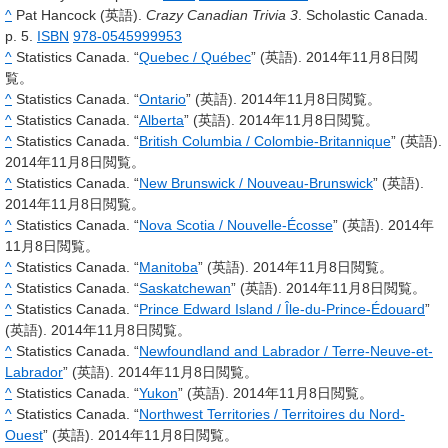
^
Pat Hancock (英語).
Crazy Canadian Trivia 3
. Scholastic Canada.
p. 5.
ISBN
978-0545999953
^
Statistics Canada. “
Quebec / Québec
” (英語). 2014年11月8日閲
覧。
^
Statistics Canada. “
Ontario
” (英語). 2014年11月8日閲覧。
^
Statistics Canada. “
Alberta
” (英語). 2014年11月8日閲覧。
^
Statistics Canada. “
British Columbia / Colombie-Britannique
” (英語).
2014年11月8日閲覧。
^
Statistics Canada. “
New Brunswick / Nouveau-Brunswick
” (英語).
2014年11月8日閲覧。
^
Statistics Canada. “
Nova Scotia / Nouvelle-Écosse
” (英語). 2014年
11月8日閲覧。
^
Statistics Canada. “
Manitoba
” (英語). 2014年11月8日閲覧。
^
Statistics Canada. “
Saskatchewan
” (英語). 2014年11月8日閲覧。
^
Statistics Canada. “
Prince Edward Island / Île-du-Prince-Édouard
”
(英語). 2014年11月8日閲覧。
^
Statistics Canada. “
Newfoundland and Labrador / Terre-Neuve-et-
Labrador
” (英語). 2014年11月8日閲覧。
^
Statistics Canada. “
Yukon
” (英語). 2014年11月8日閲覧。
^
Statistics Canada. “
Northwest Territories / Territoires du Nord-
Ouest
” (英語). 2014年11月8日閲覧。