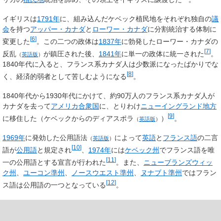
イギリスは
1791年
に、組み込んだケベック植民地をそれぞれ独自の
議
会
を持つ
アッパー・カナダ
と
ローワー・カナダ
に分割統治する体制に
[
6
]
変更した
。この二つの政体は
1837年
に勃発した
ローワー・カナダの
[
7
]
反乱
が鎮圧された後、
1841年
に単一の政体に統一された
。
（
英語版
）
1840年代に入ると、フランス系カナダ人は少数派になったばかりでな
[
8
]
く、経済的弱者として苦しむようになる
。
1840年代から1930年代にかけて、約90万人のフランス系カナダ人が
カナダを去って
アメリカ合衆国
に、とりわけ
ニューイングランド地方
[
9
]
に移住した（
ケベックからのディアスポラ
）
。
（
英語版
）
1969年
に発効した
公用語法
によって
英語
と
フランス語
の二言
（
英語版
）
[
10
]
語が
公用語
と規定され
、
1974年
には
ケベック州
でフランス語を唯
[
11
]
一の公用語とする宣言が行われた
。また、
ニューブランズウィッ
ク州
、
ユーコン準州
、
ノースウエスト準州
、
ヌナブト準州
ではフラン
[
12
]
ス語は公用語の一つとなっている
。