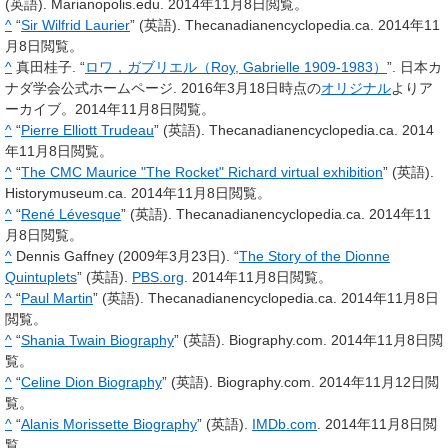
(英語). Marianopolis.edu. 2014年11月8日閲覧。
^
“
Sir Wilfrid Laurier
” (英語). Thecanadianencyclopedia.ca. 2014年11
月8日閲覧。
^
真田桂子. “
ロワ，ガブリエル（Roy, Gabrielle 1909-1983）
”. 日本カ
ナダ学会公式ホームページ. 2016年3月18日時点の
オリジナル
よりア
ーカイブ。2014年11月8日閲覧。
^
“
Pierre Elliott Trudeau
” (英語). Thecanadianencyclopedia.ca. 2014
年11月8日閲覧。
^
“
The CMC Maurice "The Rocket" Richard virtual exhibition
” (英語).
Historymuseum.ca. 2014年11月8日閲覧。
^
“
René Lévesque
” (英語). Thecanadianencyclopedia.ca. 2014年11
月8日閲覧。
^
Dennis Gaffney (2009年3月23日). “
The Story of the Dionne
Quintuplets
” (英語).
PBS.org
. 2014年11月8日閲覧。
^
“
Paul Martin
” (英語). Thecanadianencyclopedia.ca. 2014年11月8日
閲覧。
^
“
Shania Twain Biography
” (英語). Biography.com. 2014年11月8日閲
覧。
^
“
Celine Dion Biography
” (英語). Biography.com. 2014年11月12日閲
覧。
^
“
Alanis Morissette Biography
” (英語).
IMDb.com
. 2014年11月8日閲
覧。