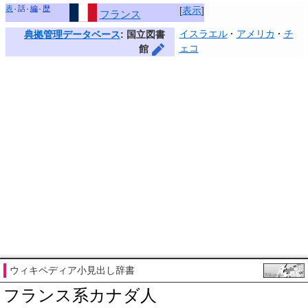
表
話
編
歴
[
表示
]
フランス
イスラエル
アメリカ
チ
典拠管理データベース
: 国立図書
ェコ
館
ウィキペディア小見出し辞書
フランス系カナダ人