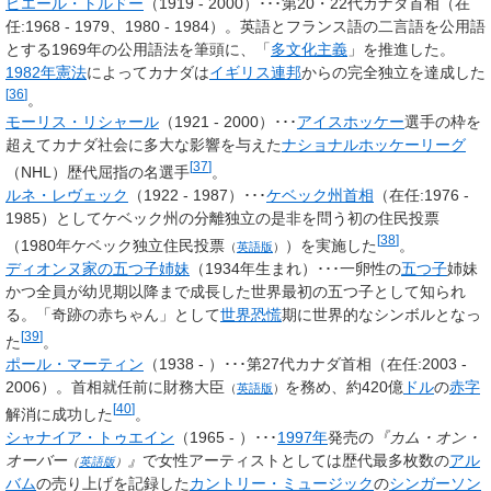
ピエール・トルドー
（1919 - 2000）･･･第20・22代カナダ首相（在
任:1968 - 1979、1980 - 1984）。英語とフランス語の二言語を公用語
とする1969年の公用語法を筆頭に、「
多文化主義
」を推進した。
1982年憲法
によってカナダは
イギリス連邦
からの完全独立を達成した
[
36
]
。
モーリス・リシャール
（1921 - 2000）･･･
アイスホッケー
選手の枠を
超えてカナダ社会に多大な影響を与えた
ナショナルホッケーリーグ
[
37
]
（NHL）歴代屈指の名選手
。
ルネ・レヴェック
（1922 - 1987）･･･
ケベック州首相
（在任:1976 -
1985）としてケベック州の分離独立の是非を問う初の住民投票
[
38
]
（
1980年ケベック独立住民投票
）を実施した
。
（
英語版
）
ディオンヌ家の五つ子姉妹
（1934年生まれ）･･･一卵性の
五つ子
姉妹
かつ全員が幼児期以降まで成長した世界最初の五つ子として知られ
る。「奇跡の赤ちゃん」として
世界恐慌
期に世界的なシンボルとなっ
[
39
]
た
。
ポール・マーティン
（1938 - ）･･･第27代カナダ首相（在任:2003 -
2006）。首相就任前に
財務大臣
を務め、約420億
ドル
の
赤字
（
英語版
）
[
40
]
解消に成功した
。
シャナイア・トゥエイン
（1965 - ）･･･
1997年
発売の
『
カム・オン・
オーバー
』
で女性アーティストとしては歴代最多枚数の
アル
（
英語版
）
バム
の売り上げを記録した
カントリー・ミュージック
の
シンガーソン