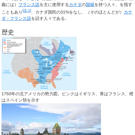
義には）
フランス語
を主に使用する
カナダ
の
国籍
を持つ人々、を指す
[
注 1
]
こともあり
、カナダ国民の31%をなし、（そのほとんどが）
カナ
ダ・フランス語
を話す人々である。
歴史
1750年の北アメリカの勢力図。ピンクはイギリス、青はフランス、橙
はスペイン領を示す