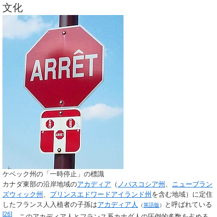
文化
ケベック州の「一時停止」の標識
カナダ東部の沿岸地域の
アカディア
（
ノバスコシア州
、
ニューブラン
ズウィック州
、
プリンスエドワードアイランド州
を含む地域）に定住
したフランス人入植者の子孫は
アカディア人
と呼ばれている
（
英語版
）
[
26
]
。このアカディア人とフランス系カナダ人の圧倒的多数を占める