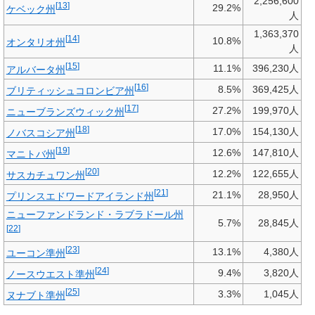
2,256,600
[
13
]
29.2%
ケベック州
人
1,363,370
[
14
]
10.8%
オンタリオ州
人
[
15
]
11.1%
396,230人
アルバータ州
[
16
]
8.5%
369,425人
ブリティッシュコロンビア州
[
17
]
27.2%
199,970人
ニューブランズウィック州
[
18
]
17.0%
154,130人
ノバスコシア州
[
19
]
12.6%
147,810人
マニトバ州
[
20
]
12.2%
122,655人
サスカチュワン州
[
21
]
21.1%
28,950人
プリンスエドワードアイランド州
ニューファンドランド・ラブラドール州
5.7%
28,845人
[
22
]
[
23
]
13.1%
4,380人
ユーコン準州
[
24
]
9.4%
3,820人
ノースウエスト準州
[
25
]
3.3%
1,045人
ヌナブト準州