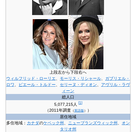
上段左から下段右へ
ウィルフリッド・ローリエ
、
モーリス・リシャール
、
ガブリエル・
ロワ
、
ピエール・トルドー
、
セリーヌ・ディオン
、
アヴリル・ラヴ
ィーン
総人口
[
1
]
5,077,215人
（
2011年調査
）
（
英語版
）
居住地域
多住地域：
カナダ
の
ケベック州
、
ニューブランズウィック州
、
オン
タリオ州