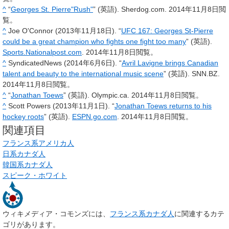
^
“
Georges St. Pierre"Rush"
” (英語). Sherdog.com. 2014年11月8日閲
覧。
^
Joe O'Connor (2013年11月18日). “
UFC 167: Georges St-Pierre
could be a great champion who fights one fight too many
” (英語).
Sports.Nationalpost.com
. 2014年11月8日閲覧。
^
SyndicatedNews (2014年6月6日). “
Avril Lavigne brings Canadian
talent and beauty to the international music scene
” (英語). SNN.BZ.
2014年11月8日閲覧。
^
“
Jonathan Toews
” (英語). Olympic.ca. 2014年11月8日閲覧。
^
Scott Powers (2013年11月1日). “
Jonathan Toews returns to his
hockey roots
” (英語).
ESPN.go.com
. 2014年11月8日閲覧。
関連項目
フランス系アメリカ人
日系カナダ人
韓国系カナダ人
スピーク・ホワイト
ウィキメディア・コモンズには、
フランス系カナダ人
に関連するカテ
ゴリがあります。