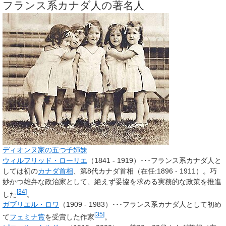
フランス系カナダ人の著名人
ディオンヌ家の五つ子姉妹
ウィルフリッド・ローリエ
（1841 - 1919）･･･フランス系カナダ人と
しては初の
カナダ首相
、第8代カナダ首相（在任:1896 - 1911）。巧
妙かつ雄弁な政治家として、絶えず妥協を求める実務的な政策を推進
[
34
]
した
。
ガブリエル・ロワ
（1909 - 1983）･･･フランス系カナダ人として初め
[
35
]
て
フェミナ賞
を受賞した作家
。