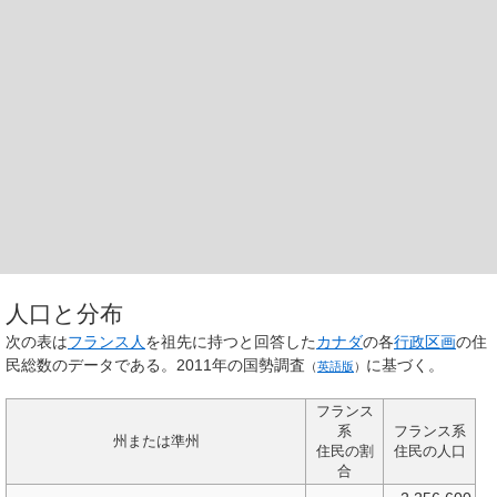
人口と分布
次の表は
フランス人
を祖先に持つと回答した
カナダ
の各
行政区画
の住
民総数のデータである。
2011年の国勢調査
に基づく。
（
英語版
）
フランス
系
フランス系
州または準州
住民の割
住民の人口
合