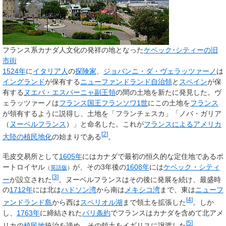
フランス系カナダ人文化の発祥の地となった
ケベック･シティーの旧
市街
1524年
に
イタリア人
の
探険家
、
ジョバンニ・ダ・ヴェラッツァーノ
は
イングランド
が保有する
ニューファンドランド自治領
と
スペイン
が保
有する
ヌエバ・エスパーニャ副王領
の間の土地を新たに発見した。ヴ
ェラッツァーノは
フランス国王
フランソワ1世
にこの土地を
フランス
が領有するように説得し、土地を「フランチェスカ」「ノバ・ガリア
（
ヌーベルフランス
）」と命名した。これが
フランスによるアメリカ
[
2
]
大陸の植民地化
の始まりである
。
毛皮交易所として
1605年
にはカナダで最初の恒久的な定住地である
ポ
ートロイヤル
が、その3年後の
1608年
には
ケベック・シティ
（
英語版
）
[
3
]
ー
が設立された
。ヌーベルフランスはその後に発展を続け、最盛時
の
1712年
には北は
ハドソン湾
から南は
メキシコ湾
まで、東は
ニューフ
[
4
]
ァンドランド島
から西は
スペリオル湖
まで領土を拡張した
。しか
し、
1763年
に締結された
パリ条約
でフランスはカナダを含めて北アメ
[
5
]
リカの
植民地
統治を諦め、その領土をイギリスに譲渡した
。