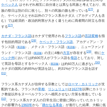
ケベック人
はそれぞれ相互に自分達とは異なる民族と考えており、民
[
27
]
族の祭日は別の日に祝うし、別々の民族の旗も持っている
。ま
た、ケベック人とそれ以外のフランス系カナダ人（アカディア人も含
む）では経済的・政治的利害が大きく違うために両者間の対立も存在
[
27
]
する
。
カナダ・フランス語
はカナダで使用される
フランス語
の
言語変種
を指
[
28
]
す包括的用語である
。
ケベック・フランス語
、
アカディアン・フ
ランス語
、
メティス・フランス語
、
ニューファンド
（
英語版
）
（
英語版
）
[
29
]
ランド・フランス語
の主に4種の
方言
が存在する
。特に
ケ
（
英語版
）
ベック州
においては約600万人がフランス語を
母語
としており、対し
[
30
]
て
英語を母語とするケベック人
は約60万人に過ぎない
。
（
英語版
）
カナダの国民の約85%が英語を話し、約31%がフランス語を話す
[
31
]
。
フランス系カナダ人が信仰する宗教としては
ローマ・カトリック
が支
配的である。フランスの
宰相
、
リシュリュー
は
1627年
以降にカトリッ
ク教徒以外をヌーベルフランスへ植民させない方策を推進している
[
32
]
。フランス系カナダ人の日常生活に密接に関わっていたカトリッ
クの影響力も
1960年
から「
静かなる革命
」が進行した結果、大幅に低