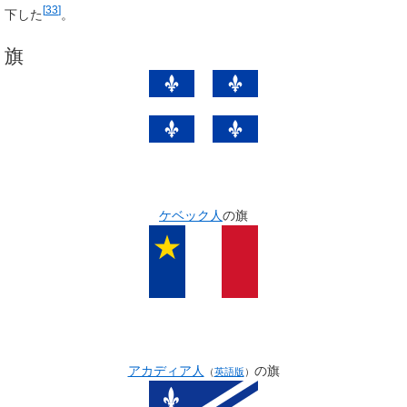
[
33
]
下した
。
旗
ケベック人
の旗
アカディア人
の旗
（
英語版
）