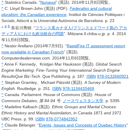
^
Statistics Canada. “
Nunavut
” (英語). 2014年11月8日閲覧。
^
C. Lloyd Brown-John (英語) (PDF).
Federalisn and cultural
pluralism: the Canadian experience
. Institut de Ciències Politiques i
Socials, Adscrit a la Universitat Autònoma de Barcelona. p. 23
a
b
^
長谷川秀樹. “
フランス系カナダ人(プリンスエドワード島の アカ
ディア人)における政治統合の問題
”. Mitizane.ll.chiba-u.jp. p. 4. 2014
年11月8日閲覧。
^
Nestor Arellano (2014年7月9日). “
RapidFire IT assessment report
now available in Canadian French
” (英語).
Computerdealernews.com. 2014年11月8日閲覧。
^
Anne F. Kennedy、Kristjan Mar Hauksson (英語).
Global Search
Engine Marketing: Fine-Tuning Your International Search Engine
ResultsQue Biz-Tech
. Que Publishing. p. 187.
ISBN
978-0132660921
^
Stephan Gramley、Michael Pátzold (英語).
A Survey of Modern
English
. Routledge. p. 251.
ISBN
978-1134420469
^
Canada. Parliament. House of Commons (英語).
House of
Commons Debates, 第 84-94 号
.
ノースウェスタン大学
. p. 5395
^
Madeline Kalbach (英語).
Ethnic Groups and Marital Choices:
Ethnic History and Marital Assimilation, in Canada 1871 and 1971
.
UBC Press. p. 99.
ISBN
978-0774842952
^
Claude Bélanger. “
Events, Issues and Concepts of Quebec History
”