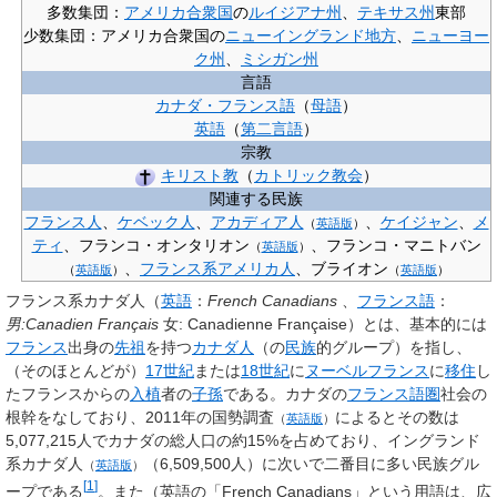
多数集団：
アメリカ合衆国
の
ルイジアナ州
、
テキサス州
東部
少数集団：アメリカ合衆国の
ニューイングランド地方
、
ニューヨー
ク州
、
ミシガン州
言語
カナダ・フランス語
（
母語
）
英語
（
第二言語
）
宗教
キリスト教
（
カトリック教会
）
関連する民族
フランス人
、
ケベック人
、
アカディア人
、
ケイジャン
、
メ
（
英語版
）
ティ
、
フランコ・オンタリオン
、
フランコ・マニトバン
（
英語版
）
、
フランス系アメリカ人
、
ブライオン
（
英語版
）
（
英語版
）
フランス系カナダ人
（
英語
：
French Canadians
、
フランス語
：
男:Canadien Français
女: Canadienne Française）とは、基本的には
フランス
出身の
先祖
を持つ
カナダ人
（の
民族
的グループ）を指し、
（そのほとんどが）
17世紀
または
18世紀
に
ヌーベルフランス
に
移住
し
たフランスからの
入植
者の
子孫
である。カナダの
フランス語圏
社会の
根幹をなしており、
2011年の国勢調査
によるとその数は
（
英語版
）
5,077,215人でカナダの総人口の約15%を占めており、
イングランド
系カナダ人
（6,509,500人）に次いで二番目に多い民族グル
（
英語版
）
[
1
]
ープである
。また（英語の「French Canadians」という用語は、広