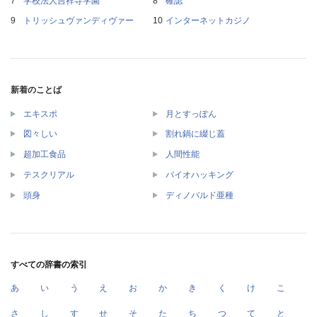
学校法人吉祥寺学園
確認
トリッシュヴァンディヴァー
インターネットカジノ
新着のことば
エキスポ
月とすっぽん
図々しい
割れ鍋に綴じ蓋
超加工食品
人間性能
テスクリアル
バイオハッキング
頭身
ディノバルド亜種
すべての辞書の索引
あ
い
う
え
お
か
き
く
け
こ
さ
し
す
せ
そ
た
ち
つ
て
と