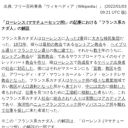
出典: フリー百科事典『ウィキペディア（Wikipedia）』 (2022/01/03
09:21 UTC 版)
「
ローレンス (マサチューセッツ州)
」の
記事
における「フランス系カ
ナダ人」の
解説
フランス系カナダ人は
ローレンス
に
入った
2番
目に
大きな
移民
集団
だ
った。
1872年
、彼らは
最初の教会
である
セントアン教会
を、
ヘイブリ
ル
通り
と
フランクリン
通り
の
角に
建てた
。それから
数十
年のうちに、
セントアン教会
が「
宣教
教会
」であるサウスブロードウェイのセイク
レッドハート
教会
を
作り
、南
ローレンス
で
急成長
する
ケベック
出身者
の
社会
に
対応した
。後にはそれがマスーエンにも「
宣教
」
教区
を
作
り
、アワーレディ・オブ・マウントカーメル・アンド・セントテレサ
教会
となった
。フランス系カナダ人は
ケベック州
の
様々な
農業地
域で
古い
教区
が
人口過剰
となった
所から
来て
おり、
中には
北方
に
移動した
者もおれば、
仕事
を見つけるために
工場町
に
移動した
者もいた。これ
らフランス系カナダ人
社会
に
統合され
た
人々
は
実際に
は
アカディア人
であり、
海洋性
の
ニューブランズウィック州
や
ノバスコシア州
を
離れ
て
仕事
を
探し
に来た者達だった。
※この「フランス系カナダ人」の解説は、「ローレンス (マサチュー
セッツ州)」の解説の一部です。