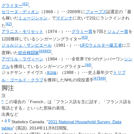
[
41
]
グライター
。
セリーヌ・ディオン
（1968 - ）･･･2009年に
フォーブス
誌選定の「最
も稼いだ
ミュージシャン
」で
マドンナ
に次いで2位にランクインされ
[
42
]
た
。
アラニス・モリセット
（1974 - ）･･･
グラミー賞
を7回と
ジュノー賞
を
[
43
]
12回獲得しているシンガーソングライター
。
ジョルジュ・サンピエール
（1981 - ）･･･
UFCウェルター級王者
に三
[
44
]
[
45
]
度輝いた
総合格闘家
。
アヴリル・ラヴィーン
（1984 - ）･･･全世界で6つのナンバーワン
シン
[
46
]
グル
を獲得しているシンガーソングライター
。
ジョナサン・テイヴス
（1988 - ）･･･史上最年少で
トリプ
（
英語版
）
[
47
]
[
48
]
ル・ゴールド・クラブ
を獲得したNHLの現役選手
。
脚注
注
^
この場合の「French」は「フランス語を主に話す」「フランス語を
母語とする」といった意味の表現。
出典など
a
b
^
Statistics Canada. “
2011 National Household Survey: Data
tables
” (英語). 2014年11月8日閲覧。