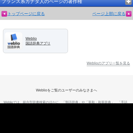
フランス系カナダ人のページの著作権
トップページに戻る
ページ上部に戻る
Weblio
国語辞典アプリ
Weblioのアプリ一覧を見る
Weblioをご覧のユーザーのみなさまへ
Weblioでは、統合型辞書検索のほかに、「類語辞典」や「英和・和英辞典」、「手話
辞典」を利用することができます。辞書、類語辞典、英和・和英辞典、手話辞典は連
動しており、それぞれの検索結果へのリンクが表示されます。また、解説記事の本文
中では、Weblioに登録されている他のキーワードへのリンクが自動的に貼られます。
解説文で登場した分からないキーワードや気になるキーワードは、1クリックで検索結
果を表示することができます。