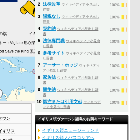
2
法律改革
ウィキペディア小見出し
|
|
|
|
|
100%
辞書
3
課税なし
ウィキペディア小見出し
|
|
|
|
|
100%
辞書
4
契約法
ウィキペディア小見出し辞
|
|
|
|
|
100%
の旗
イギリス領ヴァージン諸島の紋章
書
5
法律専門職
ウィキペディア小見出
|
|
|
|
|
100%
トー
：Vigilate 用心深くあれ
し辞書
 Save the King
国王陛下万歳
6
参考サイト
ウィキペディア小見出
|
|
|
|
|
100%
し辞書
7
アーサー・ホッジ
ウィキペディ
|
|
|
|
|
100%
ア小見出し辞書
8
家族法
ウィキペディア小見出し辞
|
|
|
|
|
100%
書
9
競争法
ウィキペディア小見出し辞
|
|
|
|
|
100%
書
10
脚注または引用文献
ウィキペデ
|
|
|
|
|
100%
ィア小見出し辞書
タウン
イギリス領ヴァージン諸島のお隣キーワード
イギリス領ニュージーランド
イギリス
イギリス領ノバスコシアへ