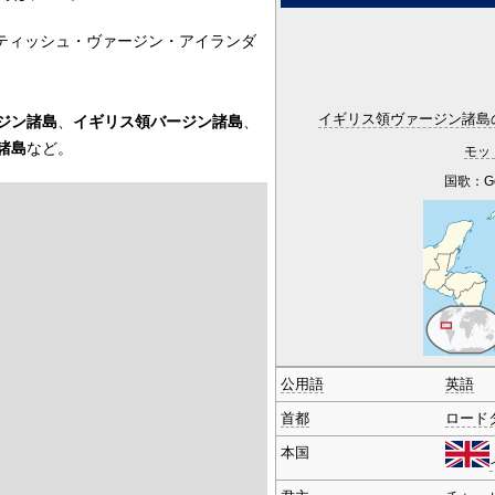
ティッシュ・ヴァージン・アイランダ
イギリス領ヴァージン諸島
ジン諸島
、
イギリス領バージン諸島
、
諸島
など。
モッ
国歌：God
公用語
英語
首都
ロード
本国