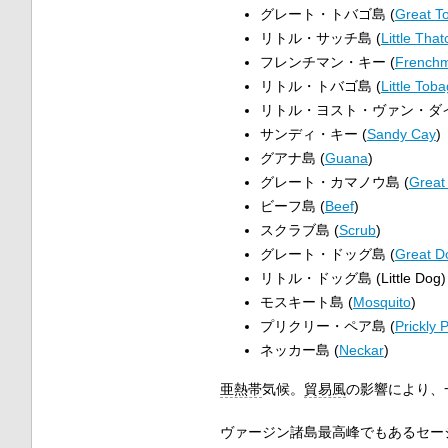
グレート・トバゴ島 (
Great T
リトル・サッチ島 (
Little That
フレンチマン・キー (
Frenchm
リトル・トバゴ島 (
Little Tob
リトル・ヨスト・ヴァン・ダイ
サンディ・キー (
Sandy Cay
)
グアナ島 (
Guana
)
グレート・カマノウ島 (
Grea
ビーフ島 (
Beef
)
スクラブ島 (
Scrub
)
グレート・ドッグ島 (
Great D
リトル・ドッグ島 (Little Dog)
モスキート島 (
Mosquito
)
プリクリー・ペア島 (
Prickly 
ネッカー島 (
Neckar
)
亜熱帯
気候。
貿易風
の影響により、
ヴァージン諸島最高峰でもあるセージ山