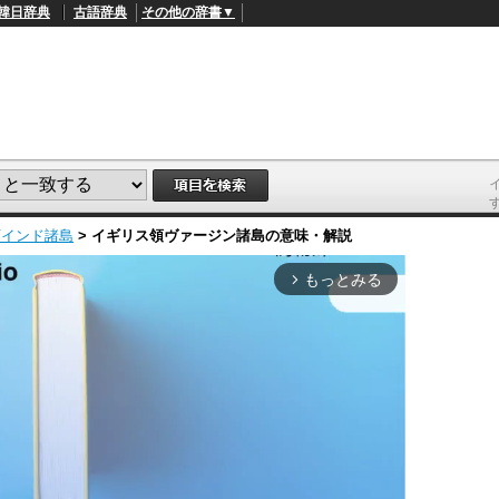
韓日辞典
古語辞典
その他の辞書▼
西インド諸島
>
イギリス領ヴァージン諸島
の意味・解説
もっとみる
arrow_forward_ios