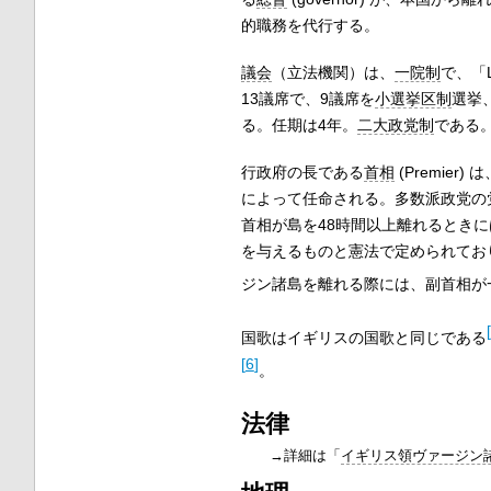
的職務を代行する。
議会
（立法機関）は、
一院制
で、「Le
13議席で、9議席を
小選挙区制
選挙
る。任期は4年。
二大政党制
である
行政府の長である
首相
(Premie
によって任命される。多数派政党の
首相が島を48時間以上離れるとき
を与えるものと憲法で定められてお
ジン諸島を離れる際には、副首相が
[
国歌はイギリスの国歌と同じである
[
6
]
。
法律
→詳細は「
イギリス領ヴァージン