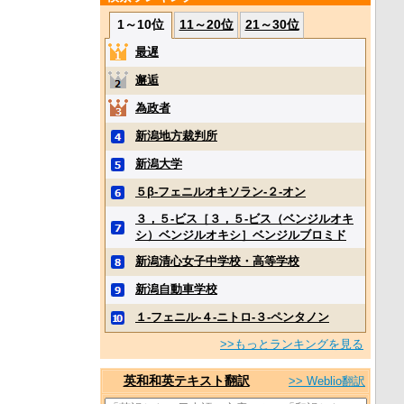
1～10位
11～20位
21～30位
最遅
邂逅
為政者
新潟地方裁判所
新潟大学
５β‐フェニルオキソラン‐２‐オン
３，５‐ビス［３，５‐ビス（ベンジルオキ
シ）ベンジルオキシ］ベンジルブロミド
新潟清心女子中学校・高等学校
新潟自動車学校
１‐フェニル‐４‐ニトロ‐３‐ペンタノン
>>もっとランキングを見る
英和和英テキスト翻訳
>> Weblio翻訳