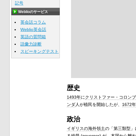
記号
Weblioのサービス
英会話コラム
Weblio英会話
英語の質問箱
語彙力診断
スピーキングテスト
歴史
1493年
に
クリストファー・コロンブ
ンダ
人が植民を開始したが、
1672年
政治
イギリスの海外領土
の「第三類型」
る
総督
(governor) が、本国か