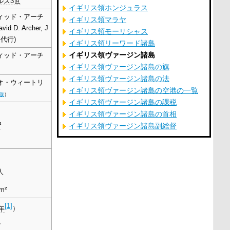
ルズ3世
イギリス領ホンジュラス
ィッド・アーチ
イギリス領マラヤ
id D. Archer, J
イギリス領モーリシャス
督代行)
イギリス領リーワード諸島
イギリス領ヴァージン諸島
ィッド・アーチ
イギリス領ヴァージン諸島の旗
イギリス領ヴァージン諸島の法
オ・ウィートリ
イギリス領ヴァージン諸島の空港の一覧
版
）
イギリス領ヴァージン諸島の課税
イギリス領ヴァージン諸島の首相
²
イギリス領ヴァージン諸島副総督
人
km²
[
1
]
7年
）
ル