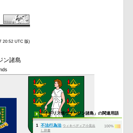
0:52 UTC 版)
ジン諸島
ands
「イギリス領ヴァージン諸島」の関連用語
1
不法行為法
ウィキペディア小見出
|
|
|
|
|
100%
し辞書