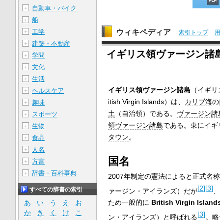
自動車・バイク
＋
船
＋
ウィキペディア
工学
＋
索引トップ
建築・不動産
＋
イギリス領ヴァージン諸
学問
＋
文化
＋
生活
＋
イギリス領ヴァージン諸島
（イギリ
ヘルスケア
＋
itish Virgin Islands
）は、
カリブ海
の
趣味
＋
土
（自治領）である。
ヴァージン諸
スポーツ
＋
領ヴァージン諸島
である。東にイギ
生物
＋
タウン
。
食品
＋
人名
＋
国名
方言
＋
辞書・百科事典
＋
2007年制定の憲法によると正式名
[
2
]
[
3
]
すべての辞書の索引
ァージン・アイランズ）だが
、
ため一般的に
British Virgin Island
あ
い
う
え
お
か
き
く
け
こ
[
3
]
ン・アイランズ）と呼ばれる
。略