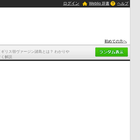
ログイン
Weblio 辞書
ヘルプ
初めての方へ
イギリス領ヴァージン諸島とは？ わかりや
すく解説