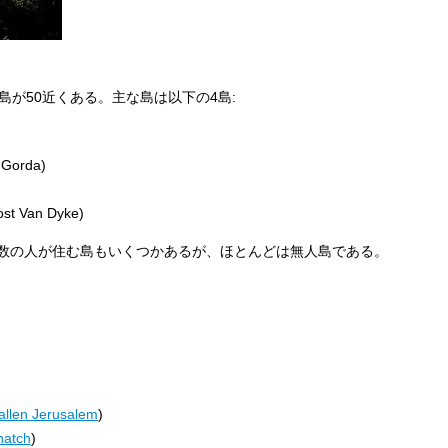
島が50近くある。主な島は以下の4島:
 Gorda)
ost Van Dyke)
数の人が住む島もいくつかあるが、ほとんどは無人島である。
allen Jerusalem
)
hatch
)