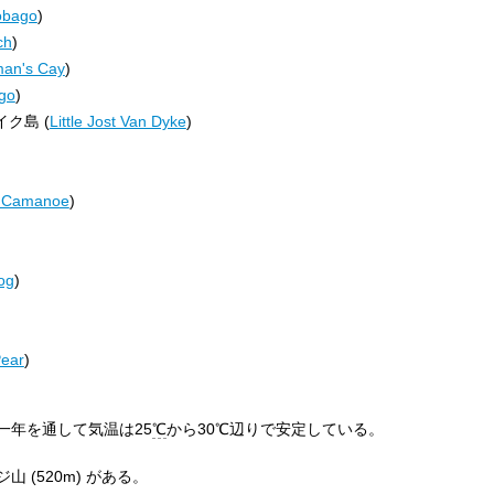
obago
)
ch
)
an's Cay
)
ago
)
ク島 (
Little Jost Van Dyke
)
t Camanoe
)
og
)
Pear
)
一年を通して気温は25
℃
から30℃辺りで安定している。
 (520m) がある。