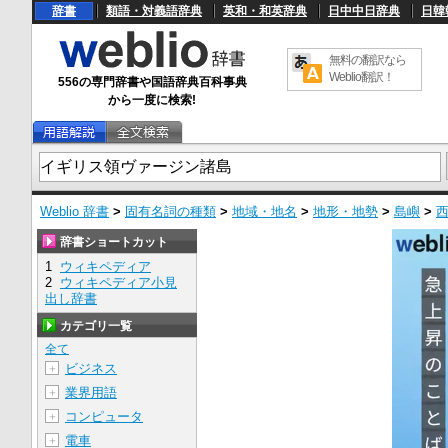
辞書
類語・対義語辞典
英和・和英辞典
日中中日辞典
日韓
無料の翻訳なら
Weblio翻訳！
556の専門辞書や国語辞典百科事典
から一度に検索!
Weblio 辞書
>
固有名詞の種類
>
地域・地名
>
地形・地勢
>
島嶼
>
辞書ショートカット
1
ウィキペディア
2
ウィキペディア小見
出し辞書
カテゴリ一覧
全て
ビジネス
＋
業界用語
＋
コンピュータ
＋
電車
＋