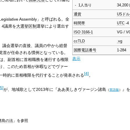
-
1人当り
34,20
通貨
USドル
gislative Assembly」と呼ばれる。全
時間帯
UTC
-4
、4議席を
大選挙区制
選挙により選出す
ISO 3166-1
VG / V
。
ccTLD
.vg
r) は、議会選挙の直後、議員の中から総督
国際電話番号
1-284
党首が任命される慣例となっている。
表示
には、副首相に首相職務を遂行する権限
り、このため首相が休暇などでヴァー
[
4
]
一時的に首相権限を代行することが発表される
。
5
]
が、地域歌として2013年に『
ああ美しきヴァージン諸島
』
（
英語版
）
諸島の法
」を参照