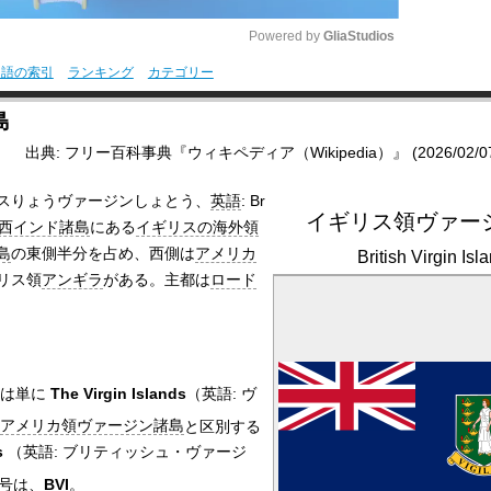
Powered by 
GliaStudios
用語の索引
ランキング
カテゴリー
M
島
u
出典: フリー百科事典『ウィキペディア（Wikipedia）』 (2026/02/07 2
t
e
スりょうヴァージンしょとう、
英語
:
Br
イギリス領ヴァー
西インド諸島
にある
イギリスの海外領
島
の東側半分を占め、西側は
アメリカ
British Virgin Isl
リス領
アンギラ
がある。主都は
ロード
称は単に
The Virgin Islands
（英語: ヴ
アメリカ領ヴァージン諸島
と区別する
s
（英語: ブリティッシュ・ヴァージ
号は、
BVI
。