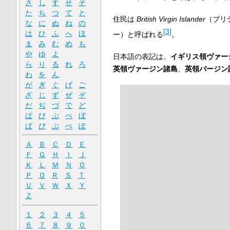
さ
し
す
せ
そ
た
ち
つ
て
と
住民は
British Virgin Islander
（ブリ
な
に
ぬ
ね
の
[
3
]
は
ひ
ふ
へ
ほ
ー）と呼ばれる
。
ま
み
む
め
も
や
ゆ
よ
日本語の表記は、
イギリス領ヴァー
ら
り
る
れ
ろ
英領ヴァージン諸島
、
英領バージン
わ
を
ん
が
ぎ
ぐ
げ
ご
ざ
じ
ず
ぜ
ぞ
だ
ぢ
づ
で
ど
ば
び
ぶ
べ
ぼ
ぱ
ぴ
ぷ
ぺ
ぽ
Ａ
Ｂ
Ｃ
Ｄ
Ｅ
Ｆ
Ｇ
Ｈ
Ｉ
Ｊ
Ｋ
Ｌ
Ｍ
Ｎ
Ｏ
Ｐ
Ｑ
Ｒ
Ｓ
Ｔ
Ｕ
Ｖ
Ｗ
Ｘ
Ｙ
Ｚ
１
２
３
４
５
６
７
８
９
０