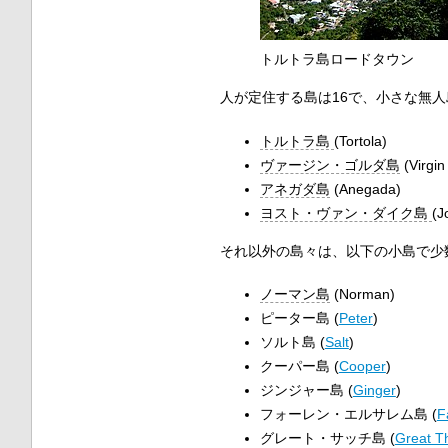
トルトラ島ロードタウン
人が定住する島は16で、小さな無人
トルトラ島
(Tortola)
ヴァージン・ゴルダ島
(Virgin
アネガダ島
(Anegada)
ヨスト・ヴァン・ダイク島
(J
それ以外の島々は、以下の小島で少
ノーマン島
(Norman)
ピーター島 (
Peter
)
ソルト島 (
Salt
)
クーパー島 (
Cooper
)
ジンジャー島 (
Ginger
)
フォーレン・エルサレム島 (
F
グレート・サッチ島 (
Great T