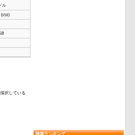
0ドル
(
)
USD
GB
を採択している
検索ランキング