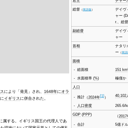
君主
チャー
総督
デイヴ
（
英語版
）
ャー (Dav
r.、総
副総督
デイヴ
ャー
首相
ナタリ
ー
（
英語
面積
-
総面積
151 km
-
水面積率
(
%
)
極僅か
人口
ス
により「発見」され、
1648年
に
オラ
[
1
]
40,102
-
推計
（
2024年
）
に
イギリス
に併合された。
-
人口密度
265.6/
GDP
(
PPP
)
（
201
に属する。イギリス国王の代理人であ
-
合計
5億ド
ら離れた現地において
国家元首
としての儀礼