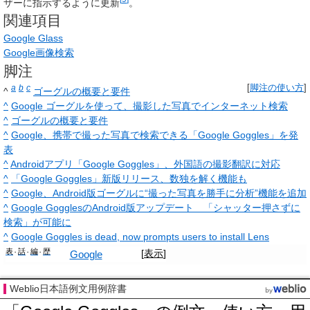
ザーに指示するように更新
。
関連項目
Google Glass
Google画像検索
脚注
a
b
c
[
脚注の使い方
]
^
ゴーグルの概要と要件
^
Google ゴーグルを使って、撮影した写真でインターネット検索
^
ゴーグルの概要と要件
^
Google、携帯で撮った写真で検索できる「Google Goggles」を発
表
^
Androidアプリ「Google Goggles」、外国語の撮影翻訳に対応
^
「Google Goggles」新版リリース、数独を解く機能も
^
Google、Android版ゴーグルに“撮った写真を勝手に分析”機能を追加
^
Google GogglesのAndroid版アップデート 「シャッター押さずに
検索」が可能に
^
Google Goggles is dead, now prompts users to install Lens
表
話
編
歴
[
表示
]
Google
Weblio日本語例文用例辞書