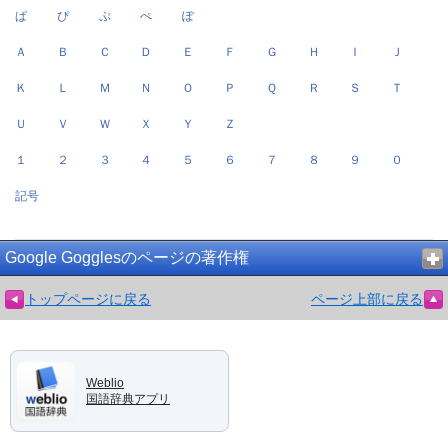
ぱ
ぴ
ぷ
ぺ
ぽ
Ａ
Ｂ
Ｃ
Ｄ
Ｅ
Ｆ
Ｇ
Ｈ
Ｉ
Ｊ
Ｋ
Ｌ
Ｍ
Ｎ
Ｏ
Ｐ
Ｑ
Ｒ
Ｓ
Ｔ
Ｕ
Ｖ
Ｗ
Ｘ
Ｙ
Ｚ
１
２
３
４
５
６
７
８
９
０
記号
Google Gogglesのページの著作権
トップページに戻る
ページ上部に戻る
Weblio
国語辞典アプリ