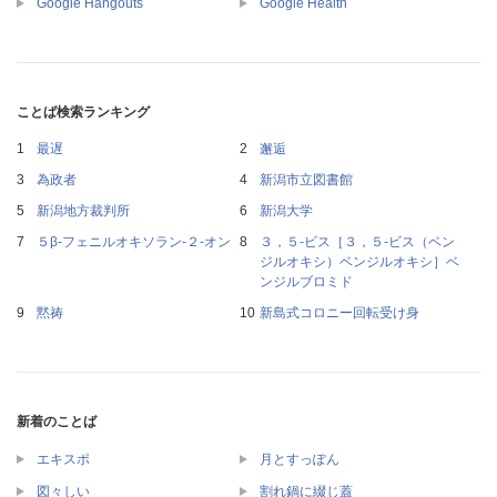
Google Hangouts
Google Health
ことば検索ランキング
最遅
邂逅
為政者
新潟市立図書館
新潟地方裁判所
新潟大学
５β‐フェニルオキソラン‐２‐オン
３，５‐ビス［３，５‐ビス（ベン
ジルオキシ）ベンジルオキシ］ベ
ンジルブロミド
黙祷
新島式コロニー回転受け身
新着のことば
エキスポ
月とすっぽん
図々しい
割れ鍋に綴じ蓋