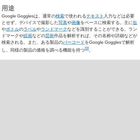
用途
Google Gogglesは、通常の
検索
で使われる
テキスト
入力などは必要
とせず、デバイスで撮影した
写真
や
画像
をベースに検索する。主に
缶
や
ボトル
の
ラベル
や
ランドマーク
などを識別することができる。ラン
ドマークや
絵画
などの
芸術
作品を解析すれば、その名称や詳細などが
検索される。また、ある製品の
バーコード
をGoogle Gogglesで解析
[
3
]
し、同様の製品の価格を調べる機能を持つ
。