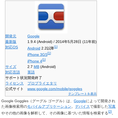
開発元
Google
最新版
1.9.4 (Android) /
2014年5月28日
(11年前)
対応OS
[
1
]
Android
2.2以降
[
1
]
iPhone 3GS
[
1
]
iPhone 4
サイズ
2.7
MB
(Android)
対応言語
英語
サポート状況
開発終了
ライセンス
プロプライエタリ
公式サイト
www
.google
.com
/mobile
/goggles
テンプレートを表示
Google Goggles
（グーグル ゴーグル）は、
Google
によって開発され
た画像検索用の
モバイル
アプリケーション
。
デバイス
で撮影した
写真
[
2
]
やその他の画像を解析して、その画像に基づいた情報を検索する
。