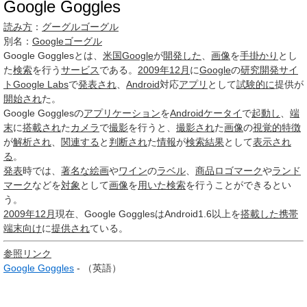
Google Goggles
読み方
：
グーグルゴーグル
別名：
Googleゴーグル
Google Goggles
とは、
米国
Google
が
開発した
、
画像
を
手掛かり
とし
た
検索
を行う
サービス
である。
2009年12月
に
Google
の
研究開発
サイ
ト
Google Labs
で
発表され
、
Android
対応
アプリ
として
試験的に
提供が
開始され
た。
Google Gogglesの
アプリケーション
を
Androidケータイ
で
起動し
、
端
末
に
搭載され
た
カメラ
で
撮影
を行うと、
撮影され
た
画像
の
視覚的特徴
が
解析され
、
関連する
と
判断され
た
情報
が
検索結果
として
表示され
る
。
発表
時では、
著名な
絵画
や
ワイン
の
ラベル
、
商品
ロゴマーク
や
ランド
マーク
などを
対象
として
画像
を
用いた
検索
を行うことができるとい
う。
2009年12月
現在、Google GogglesはAndroid1.6以上を
搭載した
携帯
端末向け
に
提供され
ている。
参照リンク
Google Goggles
- （英語）