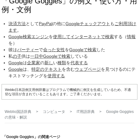
「Google Goggles」の例文・使い方・用
例・文例
決済方法
として
PayPal
の他に
Googleチェックアウト
も
ご利用
頂け
ます
。
Google検索
エンジン
を
使用して
インターネット
で検索
する（
情報
を）
彼は
パーティー
で
会った
女性
を
Google
で検索
した
私
の子
供は
一日中
Google
で検索
している
Google
は
企業家
の
新し
い
種類
を
代表する
Google
は、
特定の
テキスト
を含む
ウェブページ
を見つけるのにテ
キストマッチングを
使用する
Weblio日本語例文用例辞書はプログラムで機械的に例文を生成しているため、不適
切な項目が含まれていることもあります。ご了承くださいませ。
Weblio国語辞典
>
コンピュータ
>
IT用語辞典
>
Google Goggles
の意味・解説
「Google Goggles」の関連ページ