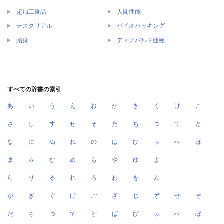
超加工食品
人間性能
テスクリアル
バイオハッキング
頭身
ディノバルド亜種
すべての辞書の索引
あ
い
う
え
お
か
き
く
け
こ
さ
し
す
せ
そ
た
ち
つ
て
と
な
に
ぬ
ね
の
は
ひ
ふ
へ
ほ
ま
み
む
め
も
や
ゆ
よ
ら
り
る
れ
ろ
わ
を
ん
が
ぎ
ぐ
げ
ご
ざ
じ
ず
ぜ
ぞ
だ
ぢ
づ
で
ど
ば
び
ぶ
べ
ぼ