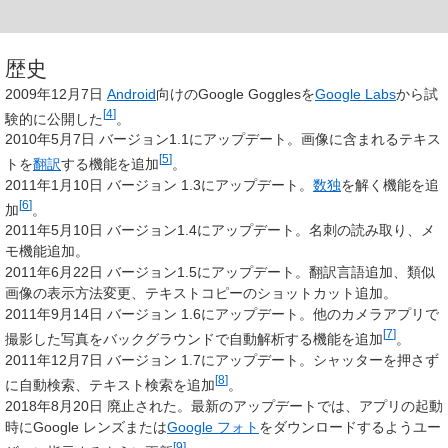
歴史
2009年12月7日
Android
向けのGoogle Gogglesを
Google Labs
から試
[
4
]
験的に公開した
。
2010年5月7日 バージョン1.1にアップデート。画像に含まれるテキス
[
5
]
トを
翻訳
する機能を追加
。
2011年1月10日 バージョン 1.3にアップデート。
数独
を解く機能を追
[
6
]
加
。
2011年5月10日 バージョン1.4にアップデート。名刺の読み取り、メ
モ機能追加。
2011年6月22日 バージョン1.5にアップデート。翻訳言語追加、類似
画像の表示方法変更、テキストコピーのショットカット追加。
2011年9月14日 バージョン 1.6にアップデート。他のカメラアプリで
[
7
]
撮影した写真をバックグラウンドで自動解析する機能を追加
。
2011年12月7日 バージョン 1.7にアップデート。シャッターを押さず
[
8
]
に自動検索、テキスト検索を追加
。
2018年8月20日 廃止された。最新のアップデートでは、アプリの起動
時にGoogle レンズまたは
Google フォト
をダウンロードするようユー
[
9
]