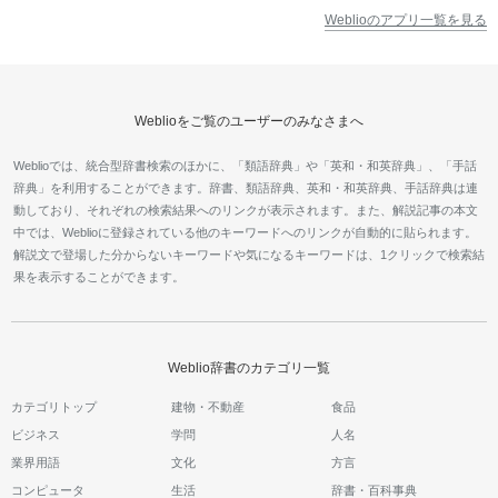
Weblioのアプリ一覧を見る
Weblioをご覧のユーザーのみなさまへ
Weblioでは、統合型辞書検索のほかに、「類語辞典」や「英和・和英辞典」、「手話
辞典」を利用することができます。辞書、類語辞典、英和・和英辞典、手話辞典は連
動しており、それぞれの検索結果へのリンクが表示されます。また、解説記事の本文
中では、Weblioに登録されている他のキーワードへのリンクが自動的に貼られます。
解説文で登場した分からないキーワードや気になるキーワードは、1クリックで検索結
果を表示することができます。
Weblio辞書のカテゴリ一覧
カテゴリトップ
建物・不動産
食品
ビジネス
学問
人名
業界用語
文化
方言
コンピュータ
生活
辞書・百科事典