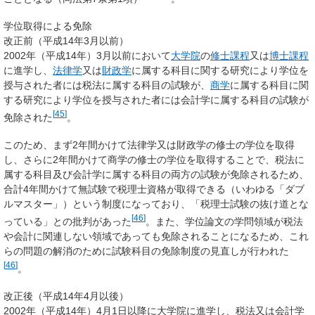
学位取得による免除
改正前（平成14年3月以前）
2002年（平成14年）3月以前において
大学院
の
修士課程
又は
博士課程
に進学し、
法律学
又は
財政学
に属する科目に関する研究により学位を
授与された者には税法に属する科目の試験が、
商学
に属する科目に関
する研究により学位を授与された者には会計学に属する科目の試験が
[
45
]
免除された
。
このため、まず2年間かけて法律学又は財政学の修士の学位を取得
し、さらに2年間かけて商学の修士の学位を取得することで、税法に
属する科目及び会計学に属する科目の両方の試験が免除されるため、
合計4年間かけて無試験で税理士資格が取得できる（いわゆる「ダブ
ルマスター」）という制度になっており、「税理士試験の抜け道とな
[
46
]
っている」との批判があった
。また、学位論文の学問領域が税法
や会計に関連しない領域であっても免除されることになるため、これ
らの問題の解消のために試験科目の免除制度の見直しが行われた
[
46
]
。
改正後（平成14年4月以後）
2002年（平成14年）4月1日以降に大学院に進学し、税法又は会計学