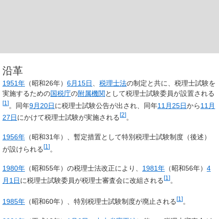
沿革
1951年
（昭和26年）
6月15日
、
税理士法
の制定と共に、税理士試験を
実施するための
国税庁
の
附属機関
として税理士試験委員が設置される
[
1
]
。同年
9月20日
に税理士試験公告が出され、同年
11月25日
から
11月
[
2
]
27日
にかけて税理士試験が実施される
。
1956年
（昭和31年）、暫定措置として特別税理士試験制度（後述）
[
1
]
が設けられる
。
1980年
（昭和55年）の税理士法改正により、
1981年
（昭和56年）
4
[
1
]
月1日
に税理士試験委員が税理士審査会に改組される
。
[
1
]
1985年
（昭和60年）、特別税理士試験制度が廃止される
。