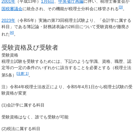
2001年
（平成13年）
1月6日
、
中央省庁再編
に伴い、税理士審査会が
[
3
]
国税審議会
に統合され、その機能が税理士分科会に移管される
。
2023年
（令和5年）実施の第73回税理士試験より、「会計学に属する
科目」である簿記論・財務諸表論の2科目について受験資格が撤廃さ
[
4
]
れた
。
受験資格及び受験者
受験資格
税理士試験を受験するためには、下記のような学識、資格、職歴、認
定等の一定の条件のいずれかに該当することを必要とする（税理士法
[
注釈 1
]
第5条）
。
注）令和4年税理士法改正により、令和5年4月1日から税理士試験の受
験資格が変更
(1)会計学に属する科目
受験資格はなく、誰でも受験が可能
(2)税法に属する科目