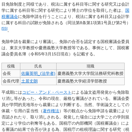
目免除制度と同様であり、税法に属する科目等に関する研究又は会計
学に属する科目等に関する研究により博士の学位を取得した者は、
国
税審議会
に免除申請を行うことにより、税法に属する科目又は会計学
に属する科目の試験が免除される（同法第8条第1項第1号及び第2号）
[
55
]
。
免除申請を裁量により審議し、免除の合否を認定する国税審議会委員
は、東京大学教授や慶應義塾大学教授等である。事例として、国税審
議会委員名簿（令和5年3月15日現在）を記載する。
役職
氏名
現職
会長
佐藤英明_(法学者)
慶應義塾大学大学院法務研究科教授
会長代理
土居丈朗
慶應義塾大学経済学部教授
平成期には
コピー・アンド・ペースト
による論文盗用発覚から免除取
り消し等があった。令和の現在、厳格な審議がされている。審議会委
員が学問的見地等から裁量により判断する。当然、学術論文としての
体裁・引用の妥当性（
著作権法
）等の観点から免除申請を裁量により
否認されたり、取り消しされる。発覚した場合には大学ごとの学則規
定により学位の剥奪等もある。国税庁の内部機関（国税審議会）によ
る審議の結果で合否が決まる為、国税庁の租税理論に関する研究（税