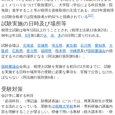
よくメリハリをつけて取捨選択し、大学院（学位による科目免除：院
免除）進学すること等が税理士資格取得の主流である。2023年度税理
[
37
]
士試験合格者では院免除者が約92％と指摘されている
。
試験実施の日時及び場所等
税理士試験は毎年1回以上行うこととされ（税理士法第12条第2項）、
例年は年1回、
8月
第1週の
火
、
水
、
木
の3日間に渡り行われる。
試験会場は、
北海道
、
宮城県
、
埼玉県
、
東京都
、
石川県
、
愛知県
、
大
阪府
、
広島県
、
香川県
、
福岡県
、
熊本県
、
沖縄県
及び
国税審議会
の指
定するその他の場所となる（同法施行規則第5条）。
国税審議会
会長は、税理士試験を実施する初日の2月前までに、試験
を実施する日時や場所等の受験に必要な事項を、官報で公告しなけれ
ばならない（同法施行規則第6条）。
受験対策
会計学に属する科目
「必須科目」（簿記論、財務諸表論）については、商業高校生が受験
する流れとなっている。受験生は
税務大学校
本科・専科研修の講義内
容を理解することが望ましい。研修で用いる教材（
税大講本
等）・研