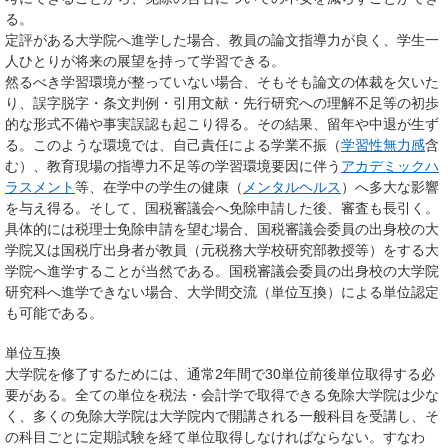
る。
定評がある大学院へ進学した場合、教員の論文指導力が良く、学生一
人ひとりが将来の展望を持って学習できる。
然るべき学習環境が整っていない場合、そもそも論文の体裁を欠いた
り、誤字脱字・条文判例・引用文献・先行研究への理解不足等の初歩
的な形式不備や事実誤認も起こり得る。その結果、留年や中退が生ず
る。このような環境では、自己責任による学業不振（
学習性無力感
含
む）、教育現場の指導力不足等の学習環境要因に伴う
アカデミックハ
ラスメント
等、在学中の学生の健康（
メンタルヘルス
）へ多大な影響
を与え得る。そして、国税審議会へ免除申請した後、審査も長引く。
具体的には税理士免除申請を望む場合、国税審議会委員の出身校の大
学院又は国税庁出身者が教員（元税務大学校研究部教授等）をする大
学院へ進学することが当然である。国税審議会委員の出身校の大学院
研究科へ進学できない場合、大学間交流（単位互換）による単位認定
も可能である。
単位互換
大学院を修了するためには、通常2年間で30単位前後単位取得する必
要がある。全ての単位を税法・会計学で取得できる免除大学院は少な
く、多くの免除大学院は大学院内で開講される一般科目を受講し、そ
の科目ごとに定期試験を経て単位取得しなければならない。すなわ