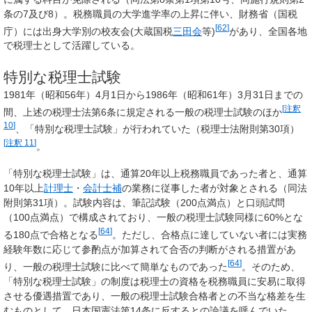
条の7及び8）。税務職員の大学進学率の上昇に伴い、財務省（国税
[
62
]
庁）には出身大学別の校友会(大蔵国税
三田会
等)
があり、全国各地
で税理士として活躍している。
特別な税理士試験
1981年（昭和56年）4月1日から1986年（昭和61年）3月31日までの
[
注釈
間、上述の税理士法第6条に規定される一般の税理士試験のほか
10
]
、「
特別な税理士試験
」が行われていた（税理士法附則第30項）
[
注釈 11
]
。
「
特別な税理士試験
」は、通算20年以上税務職員であった者と、通算
10年以上
計理士
・
会計士補
の業務に従事した者が対象とされる（同法
附則第31項）。試験内容は、筆記試験（200点満点）と口頭試問
（100点満点）で構成されており、一般の税理士試験同様に60%とな
[
64
]
る180点で合格となる
。ただし、合格点に達していない者には実務
経験年数に応じて参酌点が加算されて合否の判断がされる措置があ
[
64
]
り、一般の税理士試験に比べて簡単なものであった
。そのため、
「
特別な税理士試験
」の制度は税理士の資格を税務職員に安易に取得
させる優遇措置であり、一般の税理士試験合格者との不当な格差を生
むものとして、日本国憲法第14条に反するとの論議を呼んでいた