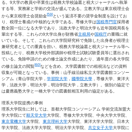
る。9大学の教員や卒業生は税務大学校論叢と税大ジャーナルへ執筆
する等、実務家と学術の交流が盛んである。立教大学は東京税理士会
[
59
]
から東京税理士会奨励金
という返済不要の奨学金制度を設けてお
り、税理士養成の中核的な大学である。専修大学は
国税専門官
採用者
数全国一位になる大学であり、法政大学と明治大学も近年国税局長を
輩出する等、これらの9大学出身が財務省
主税局
や
国税庁
の重職に就
いている。そして、これらの大学院研究科で免除した出身者が税理士
兼研究者としての重責を担い、税務大学校論叢と税大ジャーナル等へ
投稿したり、税務大学校外部講師や税理士試験試験委員等に選出され
ている。免除申請のための修士論文作成にあたり、過年度の各大学院
[
60
]
の修士論文の閲覧
などを含め、大学図書館での租税法などの資料
収集が可能となっている。事例：山手線沿線私立大学図書館コンソー
シアム（青山学院大学，
学習院大学
，
國學院大學
，専修大学、東洋大
学，法政大学，明治大学，明治学院大学，立教大学）。個別の協定で
は慶應義塾大学と一橋大学での図書館相互利用の協定がある。
理系大学院提携の事例
理系大学院生に対しては、首都大学院コンソーシアム 学術交流加盟大
学大学院にて
順天堂大学
大学院、専修大学大学院、中央大学大学院、
東京電機大学
大学院、
東京理科大学
大学院、東洋大学大学院、日本大
学大学院、法政大学大学院、明治大学大学院、
共立女子大学
大学院に