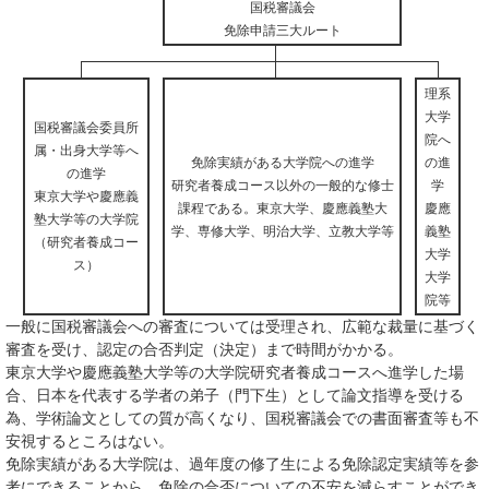
国税審議会
免除申請三大ルート
理系
大学
国税審議会委員所
院へ
属・出身大学等へ
免除実績がある大学院への進学
の進
の進学
研究者養成コース以外の一般的な修士
学
東京大学や慶應義
課程である。東京大学、慶應義塾大
慶應
塾大学等の大学院
学、専修大学、明治大学、立教大学等
義塾
（研究者養成コー
大学
ス）
大学
院等
一般に国税審議会への審査については受理され、広範な裁量に基づく
審査を受け、認定の合否判定（決定）まで時間がかかる。
東京大学や慶應義塾大学等の大学院研究者養成コースへ進学した場
合、日本を代表する学者の弟子（門下生）として論文指導を受ける
為、学術論文としての質が高くなり、国税審議会での書面審査等も不
安視するところはない。
免除実績がある大学院は、過年度の修了生による免除認定実績等を参
考にできることから、免除の合否についての不安を減らすことができ