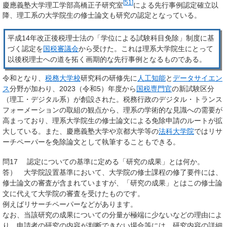
[
51
]
慶應義塾大学理工学部高橋正子研究室
による先行事例認定確立以
降、理工系の大学院生の修士論文も研究の認定となっている。
平成14年改正後税理士法の「学位による試験科目免除」制度に基
づく認定を
国税審議会
から受けた。これは理系大学院生にとって
以後税理士への道を拓く画期的な先行事例となるものである。
令和となり、
税務大学校
研究科の研修先に
人工知能
と
データサイエン
ス
分野が加わり、2023（令和5）年度から
国税専門官
の新試験区分
（理工・デジタル系）が創設された。税務行政のデジタル・トランス
フォーメーションの取組の観点から、理系の学術的な見識への需要が
高まっており、理系大学院生の修士論文による免除申請のルートが拡
大している。また、慶應義塾大学や京都大学等の
法科大学院
ではリサ
ーチペーパーを免除論文として執筆することもできる。
問17 認定についての基準に定める「研究の成果」とは何か。
答） 大学院設置基準において、大学院の修士課程の修了要件には、
修士論文の審査が含まれていますが、「研究の成果」とはこの修士論
文に代えて大学院の審査を受けたものです。
例えばリサーチペーパーなどがあります。
なお、当該研究の成果についての分量が極端に少ないなどの理由によ
り、申請者の研究の内容が判断できない場合等には、研究内容の詳細