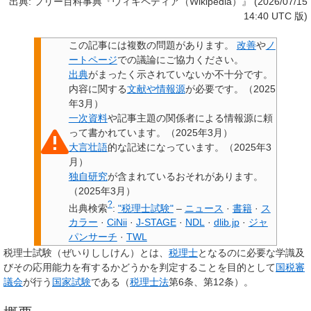
出典: フリー百科事典『ウィキペディア（Wikipedia）』 (2026/07/15
14:40 UTC 版)
この記事には
複数の問題があります
。
改善
や
ノ
ートページ
での議論にご協力ください。
出典
がまったく示されていないか不十分です。
内容に関する
文献や情報源
が必要です。
（
2025
年3月
）
一次資料
や記事主題の関係者による情報源
に頼
って書かれています。
（
2025年3月
）
大言壮語
的な記述になっています。
（
2025年3
月
）
独自研究
が含まれているおそれがあります。
（
2025年3月
）
?
出典検索
:
"税理士試験"
–
ニュース
·
書籍
·
ス
カラー
·
CiNii
·
J-STAGE
·
NDL
·
dlib.jp
·
ジャ
パンサーチ
·
TWL
税理士試験
（ぜいりししけん）とは、
税理士
となるのに必要な学識及
びその応用能力を有するかどうかを判定することを目的として
国税審
議会
が行う
国家試験
である（
税理士法
第6条、第12条）。