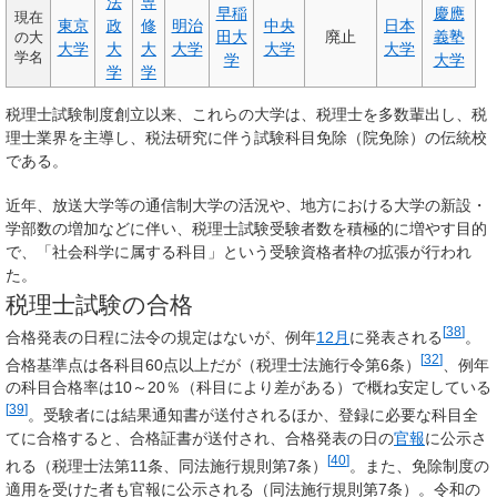
法
専
早稲
慶應
現在
東京
政
修
明治
中央
日本
田大
廃止
義塾
の大
大学
大
大
大学
大学
大学
学名
学
大学
学
学
税理士試験制度創立以来、これらの大学は、税理士を多数輩出し、税
理士業界を主導し、税法研究に伴う試験科目免除（院免除）の伝統校
である。
近年、放送大学等の通信制大学の活況や、地方における大学の新設・
学部数の増加などに伴い、税理士試験受験者数を積極的に増やす目的
で、「社会科学に属する科目」という受験資格者枠の拡張が行われ
た。
税理士試験の合格
[
38
]
合格発表の日程に法令の規定はないが、例年
12月
に発表される
。
[
32
]
合格基準点は各科目60点以上だが（税理士法施行令第6条）
、例年
の科目合格率は10～20％（科目により差がある）で概ね安定している
[
39
]
。受験者には結果通知書が送付されるほか、登録に必要な科目全
てに合格すると、合格証書が送付され、合格発表の日の
官報
に公示さ
[
40
]
れる（税理士法第11条、同法施行規則第7条）
。また、免除制度の
適用を受けた者も官報に公示される（同法施行規則第7条）。令和の