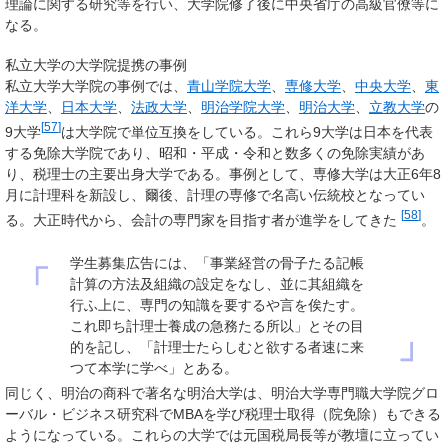
理論に関する研究等を行い、大学院修了後に中央省庁の高級官僚等に
なる。
私立大学の大学院提携の事例
私立大学大学院の事例では、
青山学院大学
、
専修大学
、
中央大学
、
東
洋大学
、
日本大学
、
法政大学
、
明治学院大学
、
明治大学
、
立教大学
の
[
57
]
9大学
は大学院で単位互換をしている。これら9大学は日本を代表
する免除大学院であり、昭和・平成・令和と数多くの免除実績があ
り、税理士の主要出身大学である。事例として、専修大学は大正6年8
月に計理科を新設し、爾後、
計理の専修
で名高い伝統校となってい
[
58
]
る。大正時代から、会計の専門家を目指す者が進学をしてきた
。
学生募集広告には、「事業経営の骨子たる記帳
「
計算の方法及組織の設定をなし、並に其組織を
行ふ上に、専門の知識を要するや言を俟たす。
これ即ち計理士養成の急務たる所以」とその目
」
的を記し、「計理士たらしむと欲する者速に来
つて本学に学べ」とある。
同じく、
明治の商科
で著名な明治大学は、明治大学専門職大学院グロ
ーバル・ビジネス研究科でMBAを学び税理士取得（院免除）もできる
ようになっている。これらの大学では元国税局長等が教壇に立ってい