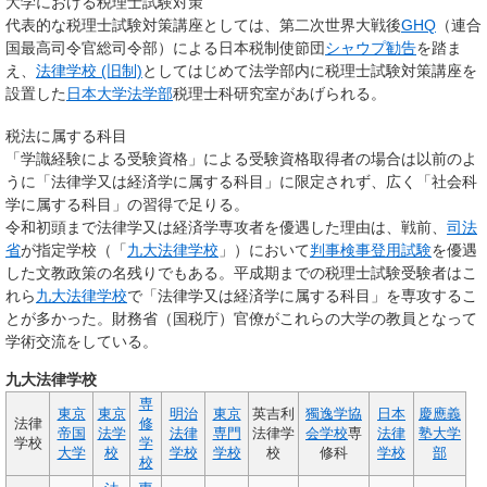
大学における税理士試験対策
代表的な税理士試験対策講座としては、第二次世界大戦後
GHQ
（連合
国最高司令官総司令部）による日本税制使節団
シャウプ勧告
を踏ま
え、
法律学校 (旧制)
としてはじめて法学部内に税理士試験対策講座を
設置した
日本大学法学部
税理士科研究室があげられる。
税法に属する科目
「学識経験による受験資格」による受験資格取得者の場合は以前のよ
うに「法律学又は経済学に属する科目」に限定されず、広く「社会科
学に属する科目」の習得で足りる。
令和初頭まで法律学又は経済学専攻者を優遇した理由は、戦前、
司法
省
が指定学校（「
九大法律学校
」）において
判事検事登用試験
を優遇
した文教政策の名残りでもある。平成期までの税理士試験受験者はこ
れら
九大法律学校
で「法律学又は経済学に属する科目」を専攻するこ
とが多かった。財務省（国税庁）官僚がこれらの大学の教員となって
学術交流をしている。
九大法律学校
専
東京
東京
明治
東京
英吉利
獨逸学協
日本
慶應義
法律
修
帝国
法学
法律
専門
法律学
会学校
専
法律
塾大学
学校
学
大学
校
学校
学校
校
修科
学校
部
校