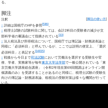
る。
脚注
注釈
[
脚注の使い方
]
[
5
]
[
6
]
↑
詳細は国税庁のHPを参照
。
↑
税理士試験の試験科目に関しては、会計2科目の受験者の減少が文
[
33
]
部科学省の審議会にて指摘されている
↑
法人税法及び所得税法について、国税庁では簿記論・財務諸表論と
同様に「必須科目」と呼んでいるが、ここでは説明の便宜上、「選択
[
34
]
[
35
]
必須科目」と表記する
↑
戦後から今日まで
司法試験
において労働法を選択する受験生や官
僚、学者、実務家等が毎年
東京大学法学部
で一般公開されている「東
京労働大学講座総合講座」（令和2年現在第69回開講はオンライン開
催講義のみ）を受講することがあるのと同様に、税理士試験の受験生
向けの簿記論・財務諸表論、租税法の受験対策は様々な機関が行って
いる。
↑
東京大学、慶応義塾大学、一橋大学、早稲田大学に通学する学生の
みならず、一般市民にも広く開講されていた。
↑
蔵書数等の観点からは国税庁の国家公務員採用総合職試験（院卒者
試験）、同（大卒程度試験）の合格者を輩出する大学が望ましい。
→詳細は「
国税庁 §
採用実績(国家公務員採用総合職試験)
」を参照