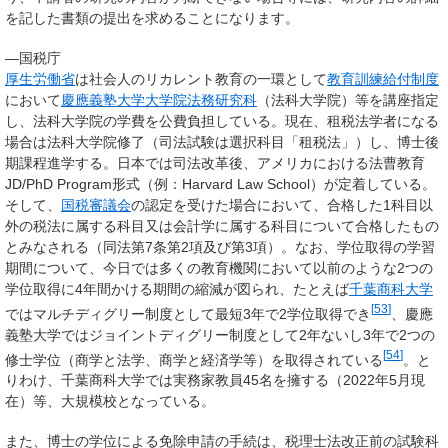
を記した書類の提出を求めることになります。
—
国税庁
厚生労働省
は社会人のリカレント教育の一環として
教育訓練給付制度
において
慶應義塾大学大学院法務研究科
（法科大学院）等を講座指定
し、法科大学院の学費を公費負担している。現在、租税法学者になる
場合は法科大学院修了（司法試験は選択科目「租税法」）し、博士後
期課程進学する。日本では司法改革後、アメリカにおける法曹教育
JD/PhD Program形式（例：Harvard Law School）が定着している。
そして、
国税審議会
の認定を受けた場合において、合格した1科目以
外の税法に属する科目又は会計学に属する科目について合格したもの
とみなされる（同法第7条第2項及び第3項）。なお、学位取得の学習
期間について、今日では多くの教育機関において以前のような2つの
学位取得に4年間かける期間の縮減が図られ、たとえば
千葉商科大学
[
53
]
ではマルチディグリー制度として最短3年で2学位取得でき
、慶應
義塾大学ではジョイントディグリー制度として2年ないし3年で2つの
[
54
]
修士学位（商学と法学、商学と経済学等）を取得されている
。と
りわけ、千葉商科大学では実務家教員45名を擁する（2022年5月現
在）等、大規模校となっている。
また、博士の学位による免除申請の手続は、税理士法改正前の試験科