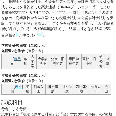
は、税理士や公認会計士、企業会計等の高度な会計専門職の人材を育
成することを目的とした高大連携（Haul-Aプロジェクト等）により、
商業高校3年間と大学4年間の合計7年間、一貫した簿記会計学の教育
を修め、商業高校や大学在学中から税理士試験や公認会計士試験を受
験して合格する例もあるなど、早くから商業教育を受けた若い受験者
層が増加している。令和6年度試験では、66年ぶりとなる18歳で5科
[
9
]
[
10
]
目合格者
が生まれた
。
学歴別受験者数（単位：人）
丸括弧内は割合（単位：％）
大
そ
[
表示
]
年
大学在
短大・旧
専門学
高校・旧
合
学
の
回
度
学中
専卒業
校卒業
中卒
計
卒
他
年齢別受験者数（単位：人）
丸括弧内は割合（単位：％）
[
表示
]
年
41歳以
36～40
31～35
26～30
25歳以
合
回
度
上
歳
歳
歳
下
計
試験科目
分野による分類
試験科目は「
税法に属する科目
」と「
会計学に属する科目
」の2種類