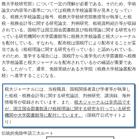
務大学校研究部）について一定の理解が必要である。そのため、学術
論文の内容等の基準については税務大学校論叢等が見本となってい
る。税務大学校論叢は毎号、税務大学校研究部教授等が執筆した租
税・税務会計等に関する研究論文、判例研究、租税資料紹介等が収録
されている。国税庁は国立国会図書館及び租税理論に関する研究を行
っている研究機関や大学図書館等に税務大学校論叢と税大ジャーナル
を配付している。すなわち、配布校は国税庁により配布することが妥
当である（
租税理論に関する研究を行っている
）と認められている。
そのため、進学する場合には、国税庁から進学先の大学図書館へ税務
大学校論叢と税大ジャーナルを配布されているかの確認が重要であ
る。したがって、通常、免除実績がある大学院（税務大学校論叢配布
校）へ進学することになる。
税大ジャーナルには、当校職員、国税関係者及び学者等が執筆し
た租税・税務会計等に関する研究論説、判例研究、講演録、海外
情報等が収録されています。また、
税大ジャーナルは非売品です
が、国立国会図書館及び租税理論に関する研究を行っている研究
機関や大学図書館等に配付しています。
（国税庁公式サイトよ
り）
伝統的免除申請三大ルート