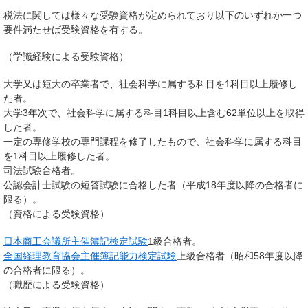
税法に関しては様々な受験資格が定められており以下のいずれか一つ
要件満たせば受験資格を有する。
（
学識経験による受験資格
）
大学又は短大の卒業者で、社会科学に属する科目を1科目以上履修し
た者。
大学3年次で、社会科学に属する科目1科目以上含む62単位以上を取得
した者。
一定の専修学校の専門課程を修了したもので、社会科学に属する科目
を1科目以上履修した者。
司法試験合格者。
公認会計士試験の短答試験に合格した者（平成18年度以降の合格者に
限る）。
（
資格による受験資格
）
日本商工会議所主催簿記検定試験
1級合格者。
全国経理教育協会主催簿記能力検定試験
上級合格者（昭和58年度以降
の合格者に限る）。
（
職歴による受験資格
）