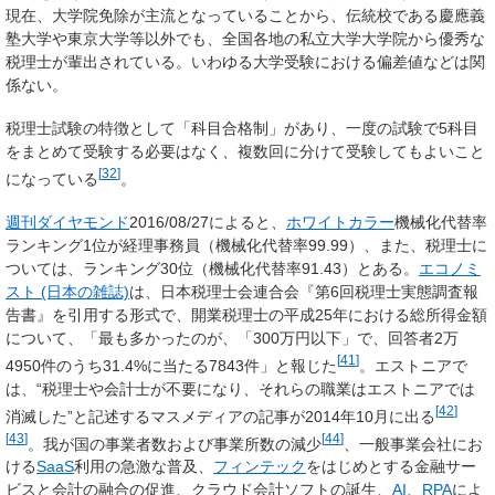
現在、大学院免除が主流となっていることから、伝統校である慶應義
塾大学や東京大学等以外でも、全国各地の私立大学大学院から優秀な
税理士が輩出されている。いわゆる大学受験における偏差値などは関
係ない。
税理士試験の特徴として「科目合格制」があり、一度の試験で5科目
をまとめて受験する必要はなく、複数回に分けて受験してもよいこと
[
32
]
になっている
。
週刊ダイヤモンド
2016/08/27によると、
ホワイトカラー
機械化代替率
ランキング1位が経理事務員（機械化代替率99.99）、また、税理士に
ついては、ランキング30位（機械化代替率91.43）とある。
エコノミ
スト (日本の雑誌)
は、日本税理士会連合会『第6回税理士実態調査報
告書』を引用する形式で、開業税理士の平成25年における総所得金額
について、「最も多かったのが、「300万円以下」で、回答者2万
[
41
]
4950件のうち31.4%に当たる7843件」と報じた
。エストニアで
は、“税理士や会計士が不要になり、それらの職業はエストニアでは
[
42
]
消滅した”と記述するマスメディアの記事が2014年10月に出る
[
43
]
[
44
]
。我が国の事業者数および事業所数の減少
、一般事業会社にお
ける
SaaS
利用の急激な普及、
フィンテック
をはじめとする金融サー
ビスと会計の融合の促進、クラウド会計ソフトの誕生、
AI
、
RPA
によ