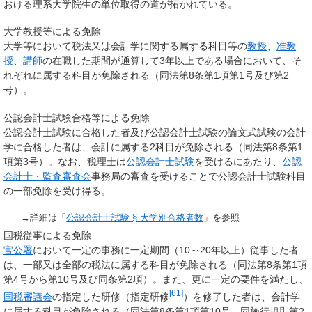
おける理系大学院生の単位取得の道が拓かれている。
大学教授等による免除
大学等において税法又は会計学に関する属する科目等の
教授
、
准教
授
、
講師
の在職した期間が通算して3年以上である場合において、そ
れぞれに属する科目が免除される（同法第8条第1項第1号及び第2
号）。
公認会計士試験合格等による免除
公認会計士試験に合格した者及び公認会計士試験の論文式試験の会計
学に合格した者は、会計に属する2科目が免除される（同法第8条第1
項第3号）。なお、税理士は
公認会計士試験
を受けるにあたり、
公認
会計士・監査審査会
事務局の審査を受けることで公認会計士試験科目
の一部免除を受け得る。
→詳細は「
公認会計士試験 §
大学別合格者数
」を参照
国税従事による免除
官公署
において一定の事務に一定期間（10～20年以上）従事した者
は、一部又は全部の税法に属する科目が免除される（同法第8条第1項
第4号から第10号及び同条第2項）。また、更に一定の要件を満たし、
[
61
]
国税審議会
の指定した研修（指定研修
）を修了した者は、会計学
に属する科目が免除される（同法第8条第1項第10号、同施行規則第2