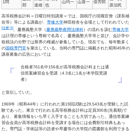
1問
山均一
山喜一
俣芳郎
郎
達雄
也
原治民
高等税務会計科＝日曜日特別講座＝では、国税庁の現職官僚（課長補
佐等）等による講義が、
専修大学
神田校舎を会場として行われていた
[
注釈 5
]
。慶應義塾大学（
慶應義塾夜間法律科
）の流れを汲む
専修大学
は
計理の専修
という尊称で名高く、慶應義塾大学等と並び、会計学や
租税法の分野では斯界の権威が参集している。現在でも、毎年数多く
の
国税専門官
を輩出している。当時の専門誌に掲載された昭和45年の
講座募集の広告においては
合格者761名中156名が高等税務会計科または通
「
信答案練習会を受講（4.3名に1名が本学院受講
」
者）
と宣伝していた。
1969年（昭和44年）に行われた第19回試験は29,543名が受験した試
験であった。東京で行われる高等税務会計科は定員300名(先着順)で
あり、募集情報をいち早く入手することも大切であった。通信答案練
習会会員が高等税務会計科を受講する場合には会費割引特典もあっ
た。専門誌・学術誌等の読者や早慶等の大学院の図書館を利用できる