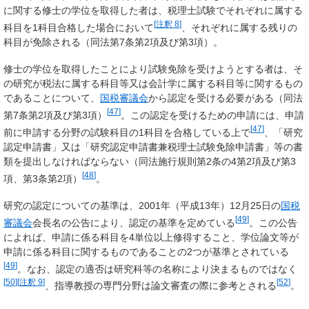
に関する修士の学位を取得した者は、税理士試験でそれぞれに属する
[
注釈 8
]
科目を1科目合格した場合において
、それぞれに属する残りの
科目が免除される（同法第7条第2項及び第3項）。
修士の学位を取得したことにより試験免除を受けようとする者は、そ
の研究が税法に属する科目等又は会計学に属する科目等に関するもの
であることについて、
国税審議会
から認定を受ける必要がある（同法
[
47
]
第7条第2項及び第3項）
。この認定を受けるための申請には、申請
[
47
]
前に申請する分野の試験科目の1科目を合格している上で
、「研究
認定申請書」又は「研究認定申請書兼税理士試験免除申請書」等の書
類を提出しなければならない（同法施行規則第2条の4第2項及び第3
[
48
]
項、第3条第2項）
。
研究の認定についての基準は、2001年（平成13年）12月25日の
国税
[
49
]
審議会
会長名の公告により、認定の基準を定めている
。この公告
によれば、申請に係る科目を4単位以上修得すること、学位論文等が
申請に係る科目に関するものであることの2つが基準とされている
[
49
]
。なお、認定の適否は研究科等の名称により決まるものではなく
[
50
]
[
注釈 9
]
[
52
]
、指導教授の専門分野は論文審査の際に参考とされる
。