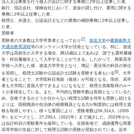
法人又は事業を行う個人の会計に関する事務に2年以上従事した者。
銀行、信託会社、保険会社において、資金の貸し付け、運用に関する
事務に2年以上従事した者。
税理士、弁護士、公認会計士などの業務の補助事務に2年以上従事し
た者。
受験者
[
7
]
受験者の大多数は大学卒業者となっており
、
放送大学
や
慶應義塾大
学通信教育課程
等のオンライン大学が活発となっている。特に、放送
大学は高校生が入学する場合、満15歳以上であれば、誰でも選科履修
生・科目履修生として入学することができる。したがって、商業高等
学校へ入学した後、放送大学学生となり、簿記・憲法等の科目の単位
[
8
]
を習得し、税理士試験や公認会計士試験を受験する者もいる
。大卒
者となることで、大学院科目免除（後述）が可能となる。現在、高卒
者も大学院に直接入学できるようになるなど、税理士資格取得のルー
トが多様化している。また、平均的な受験年数は長期となっているた
め、合格できるかどうか分からない税理士試験を何年も受験し続ける
よりは、国税職員や自治体の税務職員となる方が制度的には税理士資
格を取得しやすい。様々な要因により、受験者数は56,314人（2005
年）をピークとし、27,299人（2021年）まで減少した。2023年から
は会計科目の受験要件を緩和している。全国各地で、成績優秀な商業
高等学校の生徒に対して税理士試験の受験が奨励されている。近年