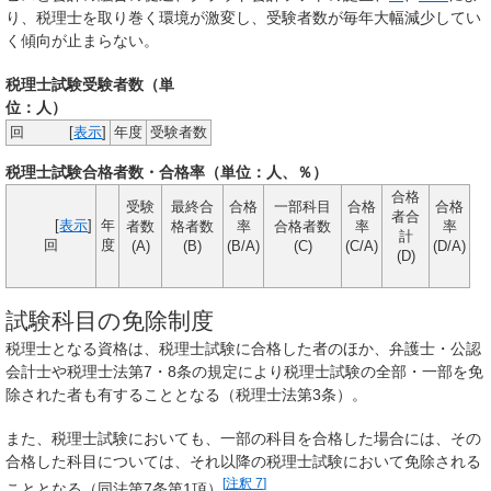
り、税理士を取り巻く環境が激変し、受験者数が毎年大幅減少してい
く傾向が止まらない。
税理士試験受験者数（単
位：人）
回
[
表示
]
年度
受験者数
税理士試験合格者数・合格率（単位：人、％）
合格
受験
最終合
合格
一部科目
合格
合格
者合
[
表示
]
年
者数
格者数
率
合格者数
率
率
計
回
度
(A)
(B)
(B/A)
(C)
(C/A)
(D/A)
(D)
試験科目の免除制度
税理士となる資格は、税理士試験に合格した者のほか、弁護士・公認
会計士や税理士法第7・8条の規定により税理士試験の全部・一部を免
除された者も有することとなる（税理士法第3条）。
また、税理士試験においても、一部の科目を合格した場合には、その
合格した科目については、それ以降の税理士試験において免除される
[
注釈 7
]
こととなる（同法第7条第1項）
。