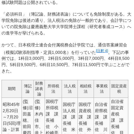
修試験問題は公開されている。
「必須科目」（簿記論、財務諸表論）についても免除制度がある。大
学院免除は後述の通り、法人税法の免除が一般的であり、会計学につ
いての院免除は慶應義塾大学大学院博士課程（研究者養成コース）へ
の進学等が挙げられる。
かつて、日本税理士連合会付属税務会計学院では、通信答案練習会
[
注釈 4
]
（模擬試験添削指導・定員1,000名）を行っていた
。下記の事
例では、1科目3,000円、2科目5,000円、3科目7,000円、4科目8,500
円、5科目9,500円、6科目10,500円、7科目11,500円で学ぶことがで
きた。
財務
簿記
所得税
法人税
相続税
事業税
固定資産
期間
諸表
論
法
法
法
法
税
論
(監
(監
国税庁
自治省
昭和45年
国税庁
国税庁
自治省
修)沼
修)
所得税
固定資
2月20日
法人税
資産税
府県税
田嘉
木内
課 課
産税
～7月20
課 課
課 課
課 課
穂、
佳
長補
課 課
日(5回)理
長補
長補
長補
前田
市、
佐 小
長補
論・計算
佐 米
佐 外
佐 川
慶四
井上
松崎亮
佐 貝