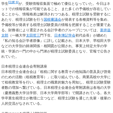
[
注釈 6
]
学生
が、受験情報収集面で極めて優位となっていた。今日はネ
ットでの情報収集が可能であること、また多くの予備校が存在してい
ることから、情報格差は解消されつつある。税理士試験を受験するに
あたり、税理士試験を行う
国税審議会
が発表する各種資料等を集め、
予備校等が発表する税理士試験委員の情報を把握することが重要であ
る。財務省により選定される会計学者のグループについては、
新井益
太郎
（一橋大学
太田哲三
門下生、
日本簿記学会
初代会長）が纏めた
『私の知る会計学者群像』に詳しく記載され、日本大学、早稲田大学
などの大学別の師弟関係・相関図が公開され、事実上特定大学の学
統・学派の一門の中から門弟が税理士試験委員となり、官報で公告さ
れていた。
日本税理士会連合会寄附講座
日本税理士会連合会は「租税に関する教育その他知識の普及及び啓発
のための活動（租税教育等）」に取り組んでいる。商業高校や大学に
て租税教室等を行い、税理士の職業的魅力を周知し、税理士試験受験
者数の増加へ繋げている。日本税理士会連合会寄附講座は各地の大学
（慶應義塾大学法学部、日本大学商学部等）で開講されている。各大
学卒業生税理士が教壇に立つなど、税理士試験を通じた先輩・後輩の
人的交流がなされている。