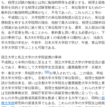
ち、税理士試験の勉強とは別に勉強時間等を必要とする。税理士資格
取得を目的とする税理士試験受験者にとって、単位取得するための一
般科目の勉強時間は興味がなく、不毛であった。これらのこと等か
ら、平成期になり、大学院間での単位取得制度が設立された。単位提
携制度を有する大学院間の場合、他校で最大10単位、税理士試験科目
と関連がある科目に振り替えて単位取得できる。通常、法人税法の場
合、金子宏著を用いることから、教科書も買い替える必要がない。下
記の事例では、私大9大学院は多くの場合数キロ圏内にあり、法政大
学大学院の学生が、午前中、日本大学大学院で学び、午後、青山学院
大学大学院で学ぶことも可能である。
国立大学と私立大学の大学院提携の事例
平成期より令和の現在に至るまで、国立大学私立大学の学術交流が盛
んであり、事例として大学院学生交流連合（慶應義塾大学・京都大
[
56
]
学・東京大学・早稲田大学）
が導入されている。この場合、早稲
田大学大学院へ進学し、京都大学大学院で単位取得し、税理士免除申
請が当然出来る。或いは京都大学大学院生が慶應義塾大学大学院と東
京大学大学院で単位取得し、税理士免除申請される。これらの大学で
は元財務事務次官、国税庁長官等の高級官僚が教壇に立っている。こ
れらの大学は財務省高級官僚を数多く輩出する大学であり、同時に
税
務大学校
研究科の派遣先等でもある。これらの大学の大学院生は租税