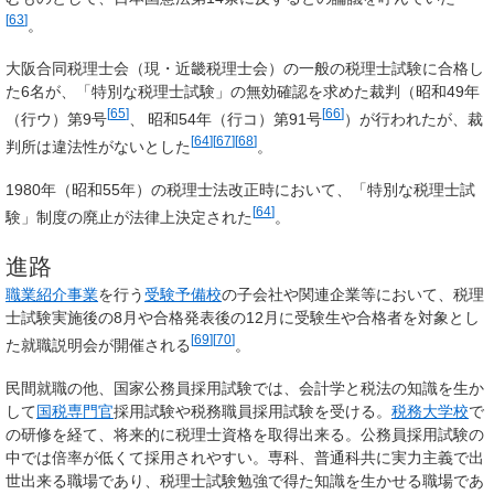
[
63
]
。
大阪合同税理士会（現・近畿税理士会）の一般の税理士試験に合格し
た6名が、「
特別な税理士試験
」の無効確認を求めた裁判（昭和49年
[
65
]
[
66
]
（行ウ）第9号
、 昭和54年（行コ）第91号
）が行われたが、裁
[
64
]
[
67
]
[
68
]
判所は違法性がないとした
。
1980年（昭和55年）の税理士法改正時において、「
特別な税理士試
[
64
]
験
」制度の廃止が法律上決定された
。
進路
職業紹介事業
を行う
受験予備校
の子会社や関連企業等において、税理
士試験実施後の8月や合格発表後の12月に受験生や合格者を対象とし
[
69
]
[
70
]
た就職説明会が開催される
。
民間就職の他、国家公務員採用試験では、会計学と税法の知識を生か
して
国税専門官
採用試験や税務職員採用試験を受ける。
税務大学校
で
の研修を経て、将来的に税理士資格を取得出来る。公務員採用試験の
中では倍率が低くて採用されやすい。専科、普通科共に実力主義で出
世出来る職場であり、税理士試験勉強で得た知識を生かせる職場であ