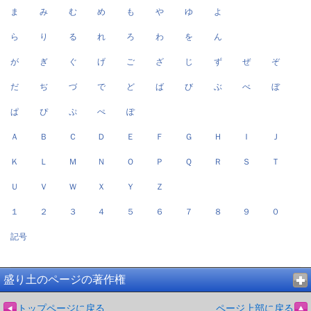
ま
み
む
め
も
や
ゆ
よ
ら
り
る
れ
ろ
わ
を
ん
が
ぎ
ぐ
げ
ご
ざ
じ
ず
ぜ
ぞ
だ
ぢ
づ
で
ど
ば
び
ぶ
べ
ぼ
ぱ
ぴ
ぷ
ぺ
ぽ
Ａ
Ｂ
Ｃ
Ｄ
Ｅ
Ｆ
Ｇ
Ｈ
Ｉ
Ｊ
Ｋ
Ｌ
Ｍ
Ｎ
Ｏ
Ｐ
Ｑ
Ｒ
Ｓ
Ｔ
Ｕ
Ｖ
Ｗ
Ｘ
Ｙ
Ｚ
１
２
３
４
５
６
７
８
９
０
記号
盛り土のページの著作権
トップページに戻る
ページ上部に戻る