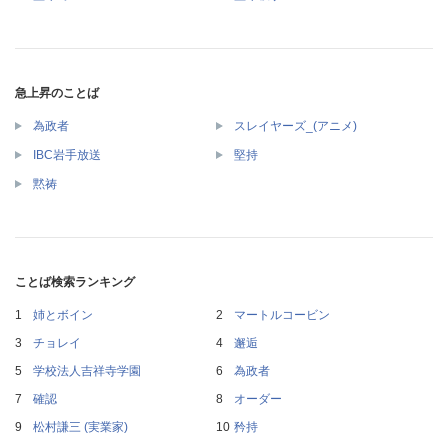
急上昇のことば
為政者
スレイヤーズ_(アニメ)
IBC岩手放送
堅持
黙祷
ことば検索ランキング
姉とボイン
マートルコービン
チョレイ
邂逅
学校法人吉祥寺学園
為政者
確認
オーダー
松村謙三 (実業家)
矜持