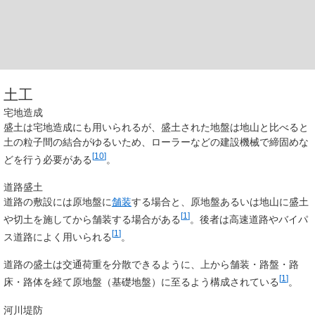
土工
宅地造成
盛土は宅地造成にも用いられるが、盛土された地盤は地山と比べると
土の粒子間の結合がゆるいため、ローラーなどの建設機械で締固めな
[
10
]
どを行う必要がある
。
道路盛土
道路の敷設には原地盤に
舗装
する場合と、原地盤あるいは地山に盛土
[
1
]
や切土を施してから舗装する場合がある
。後者は高速道路やバイパ
[
1
]
ス道路によく用いられる
。
道路の盛土は交通荷重を分散できるように、上から舗装・路盤・路
[
1
]
床・路体を経て原地盤（基礎地盤）に至るよう構成されている
。
河川堤防