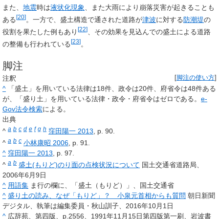
また、
地震
時は
液状化現象
、また大雨により崩落災害が起きることも
[
20
]
ある
。一方で、盛土構造で通された道路が
津波
に対する
防潮堤
の
[
22
]
役割を果たした例もあり
、その効果を見込んでの盛土による道路
[
23
]
の整備も行われている
。
脚注
注釈
[
脚注の使い方
]
^
「盛土」を用いている法律は18件、政令は20件、府省令は48件ある
が、「盛り土」を用いている法律・政令・府省令はゼロである。
e-
Gov法令検索
による。
出典
a
b
c
d
e
f
g
h
^
窪田陽一 2013
, p. 90.
a
b
c
^
小林康昭 2006
, p. 91.
^
窪田陽一 2013
, p. 97.
a
b
^
盛土(もりど)のり面の点検状況について
国土交通省道路局、
2006年6月9日
^
用語集
ま行の欄に、「盛土（もりど）」、国土交通省
^
盛り土の読み、なぜ「もりど」？ 小泉元首相からも質問
朝日新聞
デジタル、執筆は編集委員・秋山訓子、2016年10月1日
^
広辞苑、第四版、p.2556、1991年11月15日第四版第一刷、岩波書