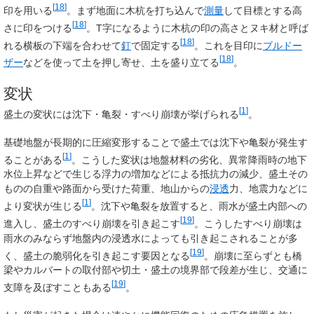
[
18
]
印を用いる
。まず地面に木杭を打ち込んで
測量
して目標とする高
[
18
]
さに印をつける
。T字になるように木杭の印の高さとヌキ材と呼ば
[
18
]
れる横板の下端を合わせて
釘
で固定する
。これを目印に
ブルドー
[
18
]
ザー
などを使って土を押し寄せ、土を盛り立てる
。
変状
[
1
]
盛土の変状には沈下・亀裂・すべり崩壊が挙げられる
。
基礎地盤が長期的に圧縮変形することで盛土では沈下や亀裂が発生す
[
1
]
ることがある
。こうした変状は地盤材料の劣化、異常降雨時の地下
水位上昇などで生じる浮力の増加などによる抵抗力の減少、盛土その
ものの自重や路面から受けた荷重、地山からの
浸透
力、地震力などに
[
1
]
より変状が生じる
。沈下や亀裂を放置すると、雨水が盛土内部への
[
19
]
進入し、盛土のすべり崩壊を引き起こす
。こうしたすべり崩壊は
雨水のみならず地盤内の浸透水によっても引き起こされることが多
[
19
]
く、盛土の脆弱化を引き起こす要因となる
。崩壊に至らずとも橋
梁やカルバートの取付部や切土・盛土の境界部で段差が生じ、交通に
[
19
]
支障を及ぼすこともある
。