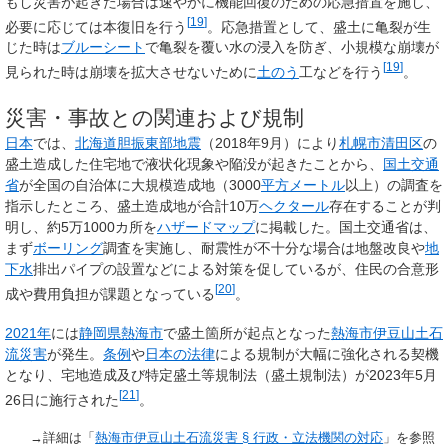
もし災害が起きた場合は速やかに機能回復のための応急措置を施し、
[
19
]
必要に応じては本復旧を行う
。応急措置として、盛土に亀裂が生
じた時は
ブルーシート
で亀裂を覆い水の浸入を防ぎ、小規模な崩壊が
[
19
]
見られた時は崩壊を拡大させないために
土のう
工などを行う
。
災害・事故との関連および規制
日本
では、
北海道胆振東部地震
（2018年9月）により
札幌市
清田区
の
盛土造成した住宅地で液状化現象や陥没が起きたことから、
国土交通
省
が全国の自治体に大規模造成地（3000
平方メートル
以上）の調査を
指示したところ、盛土造成地が合計10万
ヘクタール
存在することが判
明し、約5万1000カ所を
ハザードマップ
に掲載した。国土交通省は、
まず
ボーリング
調査を実施し、耐震性が不十分な場合は地盤改良や
地
下水
排出パイプの設置などによる対策を促しているが、住民の合意形
[
20
]
成や費用負担が課題となっている
。
2021年
には
静岡県
熱海市
で盛土箇所が起点となった
熱海市伊豆山土石
流災害
が発生。
条例
や
日本の法律
による規制が大幅に強化される契機
となり、宅地造成及び特定盛土等規制法（盛土規制法）が2023年5月
[
21
]
26日に施行された
。
→詳細は「
熱海市伊豆山土石流災害 § 行政・立法機関の対応
」を参照