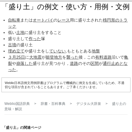
「盛り土」の例文・使い方・用例・文例
自転車
または
オートバイ
の
レース
用に盛り土された
楕円形の
トラ
ック
低い
土地
に盛り土をすること
盛り土して
作った
塚
古墳
の盛り土
埋め立て
や盛り土をし
ていない
,もともとある
地盤
３月25日
に
大地震
が
能登地方
を
襲った
後，この
有料道路
沿いで
亀
裂
や
崩落した
盛り土が見つかり，
道路
のその
区間
が
通行止め
とな
った
。
Weblio日本語例文用例辞書はプログラムで機械的に例文を生成しているため、不適
切な項目が含まれていることもあります。ご了承くださいませ。
Weblio国語辞典
>
辞書・百科事典
>
デジタル大辞泉
>
盛り土
の
意味・解説
「盛り土」の関連ページ