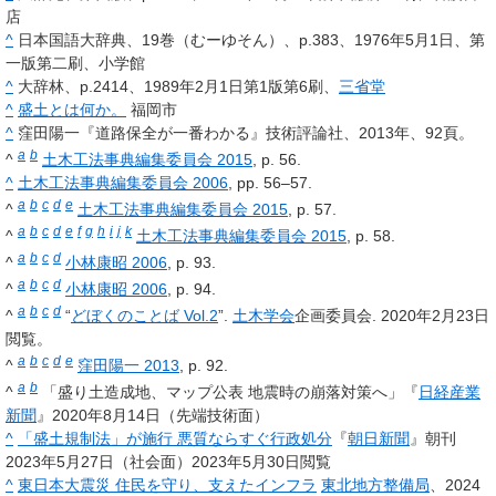
店
^
日本国語大辞典、19巻（むーゆそん）、p.383、1976年5月1日、第
一版第二刷、小学館
^
大辞林、p.2414、1989年2月1日第1版第6刷、
三省堂
^
盛土とは何か。
福岡市
^
窪田陽一『道路保全が一番わかる』技術評論社、2013年、92頁。
a
b
^
土木工法事典編集委員会 2015
, p. 56.
^
土木工法事典編集委員会 2006
, pp. 56–57.
a
b
c
d
e
^
土木工法事典編集委員会 2015
, p. 57.
a
b
c
d
e
f
g
h
i
j
k
^
土木工法事典編集委員会 2015
, p. 58.
a
b
c
d
^
小林康昭 2006
, p. 93.
a
b
c
d
^
小林康昭 2006
, p. 94.
a
b
c
d
^
“
どぼくのことば Vol.2
”.
土木学会
企画委員会. 2020年2月23日
閲覧。
a
b
c
d
e
^
窪田陽一 2013
, p. 92.
a
b
^
「盛り土造成地、マップ公表 地震時の崩落対策へ」『
日経産業
新聞
』2020年8月14日（先端技術面）
^
「盛土規制法」が施行 悪質ならすぐ行政処分
『
朝日新聞
』朝刊
2023年5月27日（社会面）2023年5月30日閲覧
^
東日本大震災 住民を守り、支えたインフラ
東北地方整備局
、2024