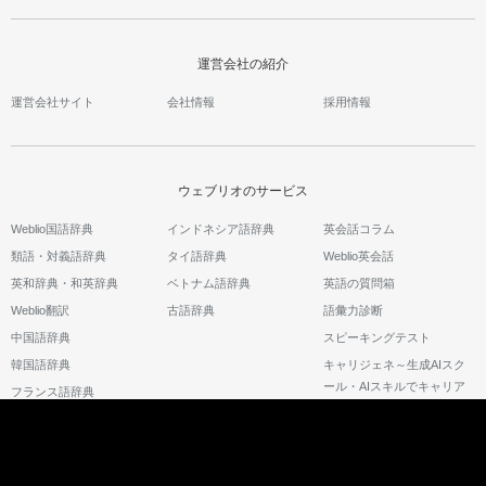
運営会社の紹介
運営会社サイト
会社情報
採用情報
ウェブリオのサービス
Weblio国語辞典
インドネシア語辞典
英会話コラム
類語・対義語辞典
タイ語辞典
Weblio英会話
英和辞典・和英辞典
ベトナム語辞典
英語の質問箱
Weblio翻訳
古語辞典
語彙力診断
中国語辞典
スピーキングテスト
韓国語辞典
キャリジェネ～生成AIスク
ール・AIスキルでキャリア
フランス語辞典
アップ～
©2026 GRAS Group, Inc.