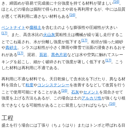
[
16
]
き、締固めが容易で完成後に十分強度を持てる材料が望ましい
。
ほとんどの場合は掘削で得られた土や岩を再利用するが、中には品質
[
16
]
が悪くて再利用に適さない材料もある
。
ベントナイト
や
腐植土
を含む土のような膨張性や圧縮性が大きい
[
17
]
。また、高含水比の
火山灰
質粘性土は機械が繰り返し走行するこ
[
17
]
とでこね返され、水が分離し強度が低下する
。粒径が揃った細砂
や
真砂土
、シラスは粘性が小さく降雨や降雪で法面の浸食されるおそ
[
17
]
れがある
。泥岩、
頁岩
、
黒色片岩
などは水や空気に触れてスレー
[
17
]
キングを起こし、細かく破砕されて強度が著しく低下する
。こう
した材料は再利用に不適である。
再利用に不適な材料でも、天日乾燥して含水比を下げたり、異なる材
料を混合して
粒度
や
コンシステンシー
を改善するなどして改質を行う
[
16
]
ことで使用可能にすることがある
。
石灰
や
セメント
を混合させて
強度を上げる方法もあるが、この場合は土の
アルカリ性
が強くなり植
[
16
]
生できなくなる可能性があることに留意しなければならない
。
工程
盛土を行う場合には丁張り（ちょうはり）またはトンボと呼ばれる目