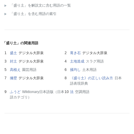
「盛り土」を解説文に含む用語の一覧
「盛り土」を含む用語の索引
「盛り土」の関連用語
盛土
デジタル大辞泉
葺き石
デジタル大辞泉
封土
デジタル大辞泉
土地造成
スラグ用語
高植え
園芸用語
掻均し
土木用語
擁壁
デジタル大辞泉
《盛り土》の正しい読み方
日本
語表現辞典
ふうど
Wiktionary日本語版（日本
法
空調用語
語カテゴリ）