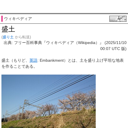
ウィキペディア
盛土
(
盛り土
から転送)
出典: フリー百科事典『ウィキペディア（Wikipedia）』 (2025/11/10
00:07 UTC 版)
盛土
（もりど、
英語
:
Embankment
）とは、土を盛り上げ平坦な地表
を作ることである。