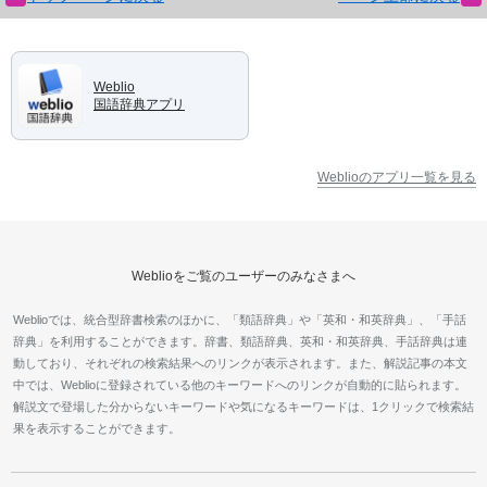
Weblio
国語辞典アプリ
Weblioのアプリ一覧を見る
Weblioをご覧のユーザーのみなさまへ
Weblioでは、統合型辞書検索のほかに、「類語辞典」や「英和・和英辞典」、「手話
辞典」を利用することができます。辞書、類語辞典、英和・和英辞典、手話辞典は連
動しており、それぞれの検索結果へのリンクが表示されます。また、解説記事の本文
中では、Weblioに登録されている他のキーワードへのリンクが自動的に貼られます。
解説文で登場した分からないキーワードや気になるキーワードは、1クリックで検索結
果を表示することができます。