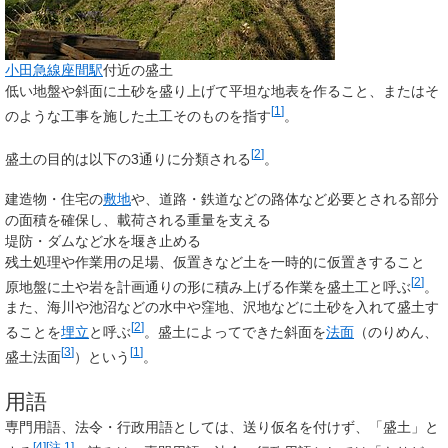
小田急線
座間駅
付近の盛土
低い地盤や斜面に土砂を盛り上げて平坦な地表を作ること、またはそ
[
1
]
のような工事を施した土工そのものを指す
。
[
2
]
盛土の目的は以下の3通りに分類される
。
建造物・住宅の
敷地
や、道路・鉄道などの路体など必要とされる部分
の面積を確保し、載荷される重量を支える
堤防・ダムなど水を堰き止める
残土処理や作業用の足場、仮置きなど土を一時的に仮置きすること
[
2
]
原地盤に土や岩を計画通りの形に積み上げる作業を
盛土工
と呼ぶ
。
また、海川や池沼などの水中や窪地、沢地などに土砂を入れて盛土す
[
2
]
ることを
埋立
と呼ぶ
。盛土によってできた斜面を
法面
（のりめん、
[
3
]
[
1
]
盛土法面
）という
。
用語
専門用語、法令・行政用語としては、送り仮名を付けず、「盛土」と
[
4
]
[
注 1
]