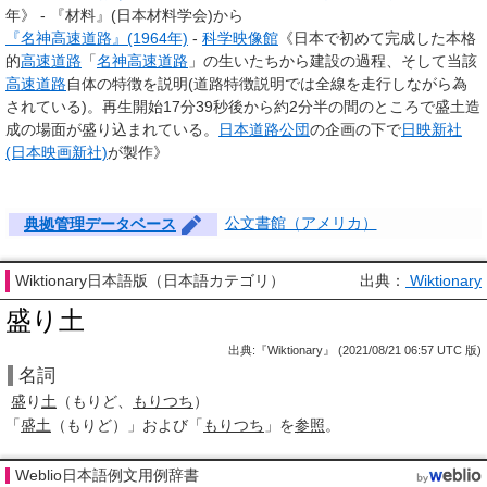
年》 - 『材料』(日本材料学会)から
『名神高速道路』(1964年)
-
科学映像館
《日本で初めて完成した本格
的
高速道路
「
名神高速道路
」の生いたちから建設の過程、そして当該
高速道路
自体の特徴を説明(道路特徴説明では全線を走行しながら為
されている)。再生開始17分39秒後から約2分半の間のところで盛土造
成の場面が盛り込まれている。
日本道路公団
の企画の下で
日映新社
(日本映画新社)
が製作》
公文書館（アメリカ）
典拠管理データベース
Wiktionary日本語版（日本語カテゴリ）
出典：
Wiktionary
盛り土
出典:『Wiktionary』 (2021/08/21 06:57 UTC 版)
名詞
盛
り
土
（もりど、
もりつち
）
「
盛土
（もりど）」および「
もりつち
」を
参照
。
Weblio日本語例文用例辞書