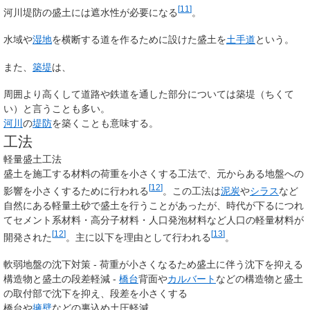
[
11
]
河川堤防の盛土には遮水性が必要になる
。
水域や
湿地
を横断する道を作るために設けた盛土を
土手道
という。
また、
築堤
は、
周囲より高くして道路や鉄道を通した部分については
築堤
（ちくて
い）と言うことも多い。
河川
の
堤防
を築くことも意味する。
工法
軽量盛土工法
盛土を施工する材料の荷重を小さくする工法で、元からある地盤への
[
12
]
影響を小さくするために行われる
。この工法は
泥炭
や
シラス
など
自然にある軽量土砂で盛土を行うことがあったが、時代が下るにつれ
てセメント系材料・高分子材料・人口発泡材料など人口の軽量材料が
[
12
]
[
13
]
開発された
。主に以下を理由として行われる
。
軟弱地盤の沈下対策 - 荷重が小さくなるため盛土に伴う沈下を抑える
構造物と盛土の段差軽減 -
橋台
背面や
カルバート
などの構造物と盛土
の取付部で沈下を抑え、段差を小さくする
橋台や
擁壁
などの裏込め土圧軽減