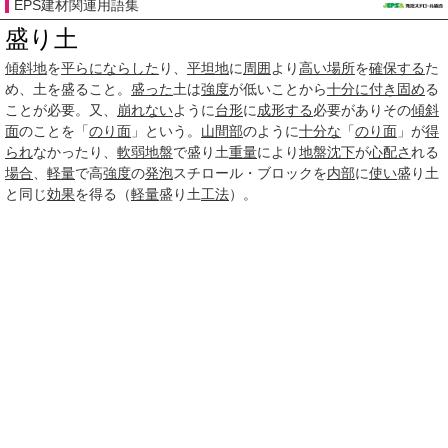
EPS建材関連用語集
盛り土
傾斜地
を
平らに
ならした
り、
平坦地
に
周囲
より
高い場所
を
確保する
た
め、土を盛ること。
盛った
土は
強度
が低いことから
十分に
付き
固め
る
ことが必要。又、
崩れない
ように
台形
に
成形する
必要がありその
傾斜
面
のことを「
のり面
」という。
山間部
のように
十分な
「
のり面
」が
得
られ
なかったり、
軟弱地盤
で盛り土
重量
により
地盤沈下
が
心配さ
れる
場合
、
軽量
で高
強度
の
発泡
スチロール・ブロックを
内部
に
使い
盛り土
と同じ
効果
を得る（
軽量
盛り土
工法
）。