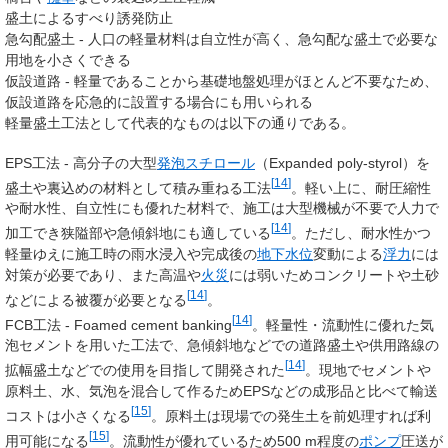
盛土によるすべり誘発防止
急勾配盛土 - 人口の軽量材料は自立性が高く、急勾配な盛土で必要な
用地を小さくできる
仮設道路 - 軽量であることから基礎地盤処理がほとんど不要なため、
仮設道路を応急的に設置する場合にも用いられる
軽量盛土工法として代表的なものは以下の通りである。
EPS工法 - 高分子の大型
発泡スチロール
（Expanded poly-styrol）を
[
14
]
盛土や裏込めの材料として積み重ねる工法
。軽い上に、耐圧縮性
や耐水性、自立性にも優れた材料で、施工は大型機械が不要で人力で
[
14
]
加工でき狭隘部や急傾斜地にも適している
。ただし、耐水性かつ
軽量ゆえに施工時の雨水浸入や完成後の
地下水位
変動による
浮力
には
対策が必要であり、また高温や
火災
には弱いためコンクリートや土砂
[
14
]
などによる被覆が必要となる
。
[
14
]
FCB工法 - Foamed cement banking
。軽量性・流動性に優れた気
泡セメントを用いた工法で、急傾斜地などでの道路盛土や供用路線の
[
14
]
拡幅盛土などでの使用を目指して開発された
。現地でセメントや
原料土、水、気泡を混合して作るためEPSなどの成形品と比べて輸送
[
15
]
コストは小さくなる
。原料土は現場での発生土を前処理すれば利
[
15
]
用可能になる
。流動性が優れているため500 m程度の
ポンプ
圧送が