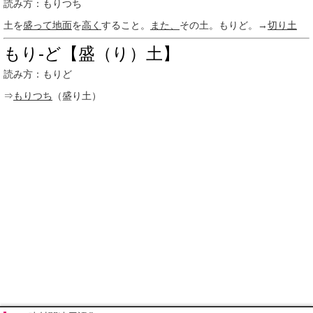
読み方：もりつち
土を
盛って
地面
を
高く
すること。
また、
その土。もりど。→
切り土
もり‐ど【盛（り）土】
読み方：もりど
⇒
もりつち
（盛り土）