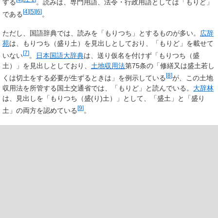
する
。読みは、専門用語、法令・行政用語としては「もりど」
[
4
]
[
5
]
[
6
]
である
。
ただし、国語辞典では、読みを「もりつち」とするものが多い。
広辞
苑
は、もりつち（盛
り
土）を見出しとしており、「もりど」を載せて
[
7
]
いない
。
日本国語大辞典
は、送り仮名を付けず「もりつち（盛
土）」を見出しとしており、
土地収用法
第75条の「修繕又は盛土若し
[
8
]
くは切土をする必要が生ずるときは」を例示している
が、この土地
収用法を所管する国土交通省では、「もりど」と読んでいる。
大辞林
は、見出しを「もりつち（盛(り)土）」として、「盛土」と「盛り
[
9
]
土」の両方を認めている
。