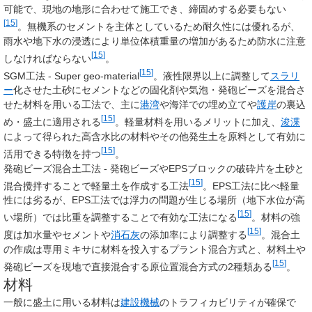
可能で、現地の地形に合わせて施工でき、締固めする必要もない
[
15
]
。無機系のセメントを主体としているため耐久性には優れるが、
雨水や地下水の浸透により単位体積重量の増加があるため防水に注意
[
15
]
しなければならない
。
[
15
]
SGM工法 - Super geo-material
。液性限界以上に調整して
スラリ
ー
化させた土砂にセメントなどの固化剤や気泡・発砲ビーズを混合さ
せた材料を用いる工法で、主に
港湾
や海洋での埋め立てや
護岸
の裏込
[
15
]
め・盛土に適用される
。軽量材料を用いるメリットに加え、
浚渫
によって得られた高含水比の材料やその他発生土を原料として有効に
[
15
]
活用できる特徴を持つ
。
発砲ビーズ混合土工法 - 発砲ビーズやEPSブロックの破砕片を土砂と
[
15
]
混合攪拌することで軽量土を作成する工法
。EPS工法に比べ軽量
性には劣るが、EPS工法では浮力の問題が生じる場所（地下水位が高
[
15
]
い場所）では比重を調整することで有効な工法になる
。材料の強
[
15
]
度は加水量やセメントや
消石灰
の添加率により調整する
。混合土
の作成は専用ミキサに材料を投入するプラント混合方式と、材料土や
[
15
]
発砲ビーズを現地で直接混合する原位置混合方式の2種類ある
。
材料
一般に盛土に用いる材料は
建設機械
のトラフィカビリティが確保で