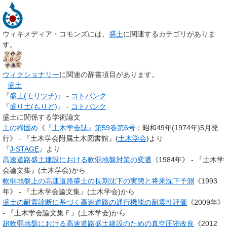
ウィキメディア・コモンズには、
盛土
に関連するカテゴリがありま
す。
ウィクショナリー
に関連の辞書項目があります。
盛土
『
盛土(モリツチ)
』 -
コトバンク
『
盛り土(もりど)
』 -
コトバンク
盛土に関係する学術論文
土の締固め
《
『土木学会誌』第59巻第6号
；昭和49年(1974年)5月発
行》 - 『土木学会附属土木図書館』(
土木学会
)より
『
J-STAGE
』より
高速道路盛土建設における軟弱地盤対策の変遷
《1984年》 - 『土木学
会論文集』(土木学会)から
軟弱地盤上の高速道路盛土の長期沈下の実態と将来沈下予測
《1993
年》 - 『土木学会論文集』(土木学会)から
盛土の耐震診断に基づく高速道路の通行機能の耐震性評価
《2009年》
- 『土木学会論文集Ｆ』(土木学会)から
超軟弱地盤における高速道路盛土建設のための真空圧密改良
《2012