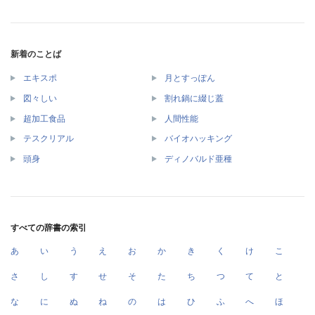
新着のことば
エキスポ
月とすっぽん
図々しい
割れ鍋に綴じ蓋
超加工食品
人間性能
テスクリアル
バイオハッキング
頭身
ディノバルド亜種
すべての辞書の索引
あ
い
う
え
お
か
き
く
け
こ
さ
し
す
せ
そ
た
ち
つ
て
と
な
に
ぬ
ね
の
は
ひ
ふ
へ
ほ