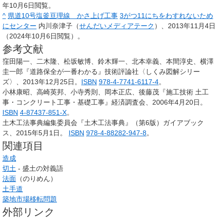
年10月6日閲覧。
^
県道10号塩釜亘理線 かさ上げ工事
3がつ11にちをわすれないため
にセンター
内川奈津子（
せんだいメディアテーク
）、2013年11月4日
（2024年10月6日閲覧）。
参考文献
窪田陽一、二木隆、松坂敏博、鈴木輝一、北本幸義、本間淳史、横澤
圭一郎『道路保全が一番わかる』技術評論社〈しくみ図解シリー
ズ〉、2013年12月25日。
ISBN
978-4-7741-6117-4
。
小林康昭、高崎英邦、小寺秀則、岡本正広、後藤茂『施工技術 土工
事・コンクリート工事・基礎工事』経済調査会、2006年4月20日。
ISBN
4-87437-851-X
。
土木工法事典編集委員会『土木工法事典』（第6版）ガイアブック
ス、2015年5月1日。
ISBN
978-4-88282-947-8
。
関連項目
造成
切土
- 盛土の対義語
法面
（のりめん）
土手道
築地市場移転問題
外部リンク