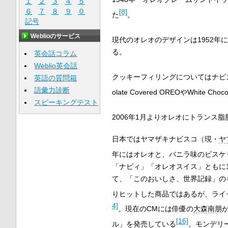
１
２
３
４
５
６
７
８
９
０
[8]
た
。
記号
Weblioのサービス
現代のオレオのデザインは1952年
る。
英会話コラム
Weblio英会話
クッキーフィリングについてはナビ
英語の質問箱
語彙力診断
olate Covered OREOやWhit
スピーキングテスト
2006年1月よりオレオにトランス
日本ではヤマザキナビスコ（現・
ヤ
年にはオレオと、バニラ味のビスケ
「ナビィ」「オレオスイス」ともに1
て、「このおいしさ、世界記録」の
りヒットした商品ではあるが、ライ
4]
。現在のCMには俳優の
大森南朋
[16]
ル」を発売している
。モンデリ