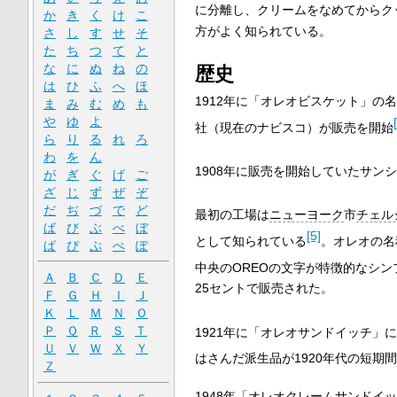
に分離し、クリームをなめてからク
か
き
く
け
こ
方がよく知られている。
さ
し
す
せ
そ
た
ち
つ
て
と
な
に
ぬ
ね
の
歴史
は
ひ
ふ
へ
ほ
1912年に「オレオビスケット」の
ま
み
む
め
も
や
ゆ
よ
社（現在のナビスコ）が販売を開始
ら
り
る
れ
ろ
わ
を
ん
1908年に販売を開始していたサン
が
ぎ
ぐ
げ
ご
ざ
じ
ず
ぜ
ぞ
だ
ぢ
づ
で
ど
最初の工場は
ニューヨーク
市
チェル
ば
び
ぶ
べ
ぼ
[5]
として知られている
。オレオの名
ぱ
ぴ
ぷ
ぺ
ぽ
中央のOREOの文字が特徴的なシン
Ａ
Ｂ
Ｃ
Ｄ
Ｅ
25セントで販売された。
Ｆ
Ｇ
Ｈ
Ｉ
Ｊ
Ｋ
Ｌ
Ｍ
Ｎ
Ｏ
Ｐ
Ｑ
Ｒ
Ｓ
Ｔ
1921年に「オレオサンドイッチ」
Ｕ
Ｖ
Ｗ
Ｘ
Ｙ
はさんだ派生品が1920年代の短期
Ｚ
1948年「オレオクレームサンドイ