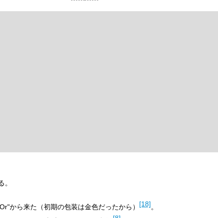
る。
[18]
Or"から来た（初期の包装は金色だったから）
。