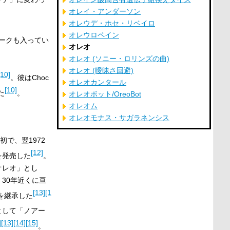
オレイ・アンダーソン
オレウデ・ホセ・リベイロ
オレウロペイン
ークも入ってい
オレオ
オレオ (ソニー・ロリンズの曲)
オレオ (曖昧さ回避)
[10]
。彼はChoc
オレオカンタール
[10]
た
。
オレオボット/OreoBot
オレオム
オレオモナス・サガラネンシス
で、翌1972
[12]
を発売した
。
オレオ」とし
30年近くに亘
[13]
[1
を継承した
として「ノアー
]
[13]
[14]
[15]
。