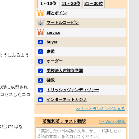
1～10位
11～20位
21～30位
姉とボイン
マートルコービン
service
buyer
邂逅
ようにふるまう
オーダー
学校法人吉祥寺学園
確認
の形に成型され
トリッシュヴァンディヴァー
ロセスしたココ
インターネットカジノ
。
>>もっとランキングを見る
英和和英テキスト翻訳
>> Weblio翻訳
のだけではな