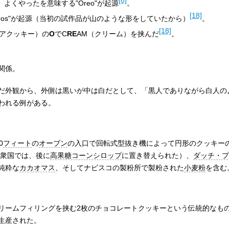
[8]
よくやったを意味する"Oreo"が起源
。
[18]
ros"が起源（当初の試作品が山のような形をしていたから）
。
[18]
ココアクッキー）の
O
でC
RE
AM（クリーム）を挟んだ
。
関係。
だ外観から、外側は黒いが中は白だとして、「黒人でありながら白人の
われる例がある。
0
フィート
の
オーブン
の入口で回転式型抜き機によって円形のクッキー
衆国では、後に
高果糖コーンシロップ
に置き替えられた）、
ダッチ・プ
純粋な
カカオマス
、そしてナビスコの製粉所で製粉された
小麦粉
を含む
リームフィリングを挟む2枚のチョコレートクッキーという伝統的なも
生産された。