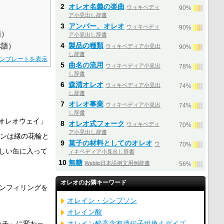
2
オレオ名義の楽曲
ウィキペディ
|
|
|
|
|
90%
ア小見出し辞書
3
アンバー、オレオ
ウィキペディ
|
|
|
|
|
90%
語）
ア小見出し辞書
4
製品の種類
本語）
ウィキペディア小見出
|
|
|
|
|
90%
し辞書
ンプレートを表示
5
曲名の流用
ウィキペディア小見出
|
|
|
|
|
78%
し辞書
6
森清オレオ
ウィキペディア小見出
|
|
|
|
|
74%
し辞書
7
オレオ事業
ウィキペディア小見出
|
|
|
|
|
74%
し辞書
オレオウェイ」
8
オレオ式フォーク
ウィキペディ
|
|
|
|
|
70%
ア小見出し辞書
ンは縁の花輪と
9
菓子の材料としてのオレオ
ウ
|
|
|
|
|
70%
しい缶に入って
ィキペディア小見出し辞書
10
無糖
Weblio日本語例文用例辞書
|
|
|
|
|
56%
オレオのお隣キーワード
モンフィリングを
オレイン・シンプソン
オレイン酸
ッチ」に変わっ
オレイン酸高含有遺伝子組換えダイズ