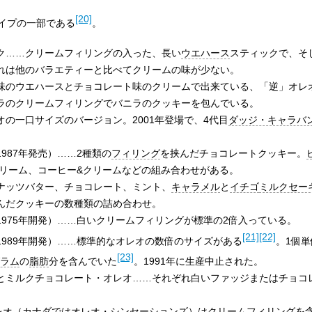
[20]
イプの一部である
。
ク……クリームフィリングの入った、長い
ウエハース
スティックで、そ
れは他のバラエティーと比べてクリームの味が少ない。
味のウエハースとチョコレート味のクリームで出来ている、「逆」オレ
ラのクリームフィリングでバニラのクッキーを包んでいる。
の一口サイズのバージョン。2001年登場で、4代目
ダッジ・キャラバ
987年発売）……2種類の
フィリング
を挟んだチョコレートクッキー。
クリーム、コーヒー&クリームなどの組み合わせがある。
ナッツバター、チョコレート、ミント、
キャラメル
と
イチゴ
ミルクセー
んだクッキーの数種類の詰め合わせ。
975年開発）……白いクリームフィリングが標準の2倍入っている。
[21]
[22]
989年開発）……標準的なオレオの数倍のサイズがある
。1個
[23]
ラム
の
脂肪
分を含んでいた
。1991年に生産中止された。
とミルクチョコレート・オレオ……それぞれ白いファッジまたはチョコ
レオ（
カナダ
ではオレオ・シンセーションズ）はクリームフィリングを