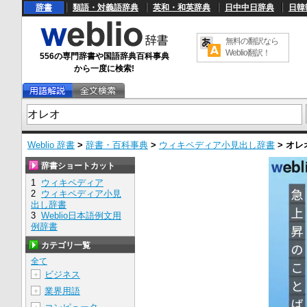
辞書
類語・対義語辞典
英和・和英辞典
日中中日辞典
日韓
無料の翻訳なら
Weblio翻訳！
556の専門辞書や国語辞典百科事典
から一度に検索!
Weblio 辞書
>
辞書・百科事典
>
ウィキペディア小見出し辞書
>
オレ
辞書ショートカット
1
ウィキペディア
2
ウィキペディア小見
出し辞書
3
Weblio日本語例文用
例辞書
カテゴリ一覧
全て
ビジネス
＋
業界用語
＋