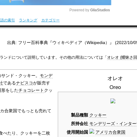
Powered by 
GliaStudios
用語の索引
ランキング
カテゴリー
M
u
出典: フリー百科事典『ウィキペディア（Wikipedia）』 (2022/10/09 0
t
e
ランドについて説明しています。その他の用法については「
オレオ (曖昧さ回
のサンド・クッキー。
モンデ
オレオ
社
である
ナビスコ
が販売す
Oreo
円形をした
チョコレート
クッ
カ合衆国でもっとも売れて
製品種類
クッキー
所持会社
モンデリーズ・インター
使用開始国
アメリカ合衆国
食べたり、クッキーを二枚