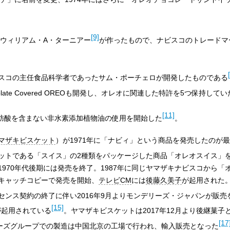
[9]
にウィリアム・A・ターニアー
が作ったもので、ナビスコのトレードマ
スコの主任食品科学者であったサム・ポーチェロが開発したものである
e Chocolate Covered OREOも開発し、オレオに関連した特許を5つ保持してい
[11]
脂肪酸を含まない非水素添加植物油の使用を開始した
。
マザキビスケット
）が1971年に「ナビィ」という商品を発売したのが最初
ットである「スイス」の2種類をパッケージした商品「オレオスイス」
970年代後期には発売を終了。1987年に同じヤマザキナビスコから「
キャッチコピーで発売を開始、
テレビCM
には
後藤久美子
が起用された。
センス契約の終了に伴い2016年9月よりモンデリーズ・ジャパンが販売
[15]
が起用されている
。ヤマザキビスケットは2017年12月より後継菓子
[17
ーズグループでの製造は
中国
北京
の工場で行われ、輸入販売となった