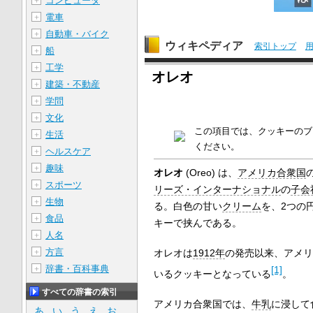
コンピュータ
＋
電車
＋
自動車・バイク
＋
ウィキペディア
索引トップ
船
＋
工学
＋
オレオ
建築・不動産
＋
学問
＋
文化
＋
この項目では、クッキーのブ
生活
＋
ください。
ヘルスケア
＋
趣味
＋
オレオ
(Oreo) は、
アメリカ合衆国
スポーツ
＋
リーズ・インターナショナル
の
子会
生物
＋
る。白色の甘い
クリーム
を、2つの
食品
＋
キーで挟んである。
人名
＋
方言
＋
オレオは
1912年
の発売以来、アメリ
辞書・百科事典
＋
[1]
いるクッキーとなっている
。
すべての辞書の索引
アメリカ合衆国では、
牛乳
に浸して
あ
い
う
え
お