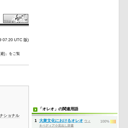
7:20 UTC 版)
避)
」をご覧
「オレオ」の関連用語
ナショナル
1
大衆文化におけるオレオ
ウィ
|
|
|
|
|
100%
キペディア小見出し辞書