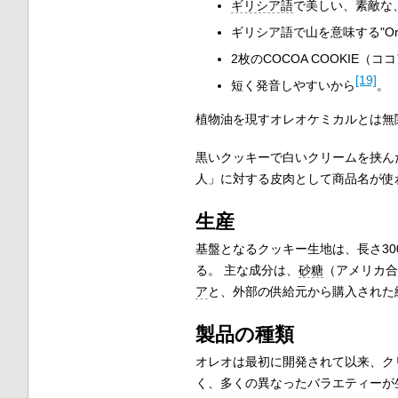
ギリシア語
で美しい、素敵な、
ギリシア語で山を意味する"O
2枚のCOCOA COOKIE（
[19]
短く発音しやすいから
。
植物油を現すオレオケミカルとは無
黒いクッキーで白いクリームを挟ん
人」に対する皮肉として商品名が使
生産
基盤となるクッキー生地は、長さ30
る。 主な成分は、
砂糖
（アメリカ合
ア
と、外部の供給元から購入された
製品の種類
オレオは最初に開発されて以来、ク
く、多くの異なったバラエティーが