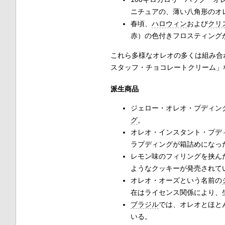
ニチュアの、薄い八角形のオ
春頃、
ハロウィン
および
クリ
赤）の色付きフロスティング
これら多様なオレオの多くは組み合
スタッフ・チョコレートクリーム」
派生商品
ジェロー・オレオ・プディン
グ
。
オレオ・インスタント・プデ
ラプディングが箱詰めになっ
レモン味のフィリングを挟ん
ようなクッキーが発売されて
オレオ・オーズという名前の
在はライセンス関係により、
ブラジル
では、オレオとほとん
いる。