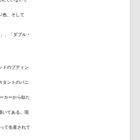
ジ色、そして
ジ」、「ダブル・
ンドの
プディン
スタントのバニ
メーカーから似た
描いてある。現
って生産されて