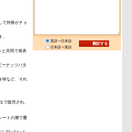
して外側がチョ
オ。
英語⇒日本語
日本語⇒英語
ン
と共同で発表
ピーナッツバタ
キ
味など、それ
単位で販売され、
レートの層で覆
含んでいないミ