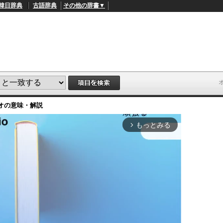
韓日辞典
古語辞典
その他の辞書▼
オ
の意味・解説
もっとみる
arrow_forward_ios