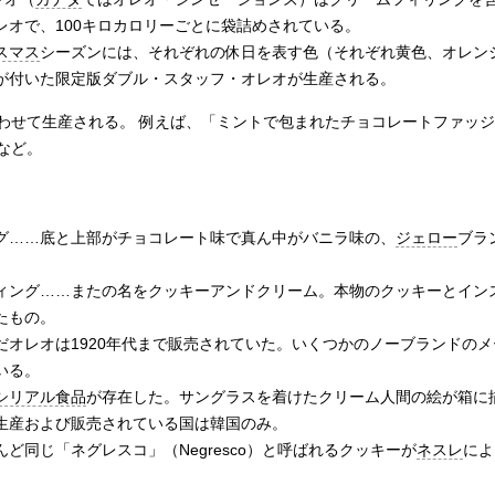
レオで、100キロカロリーごとに袋詰めされている。
スマス
シーズンには、それぞれの休日を表す色（それぞれ黄色、オレン
が付いた限定版ダブル・スタッフ・オレオが生産される。
わせて生産される。 例えば、「ミントで包まれたチョコレートファッ
など。
グ……底と上部がチョコレート味で真ん中がバニラ味の、
ジェロー
ブラ
ィング……またの名をクッキーアンドクリーム。本物のクッキーとイン
たもの。
だオレオは1920年代まで販売されていた。いくつかのノーブランドの
いる。
シリアル食品
が存在した。サングラスを着けたクリーム人間の絵が箱に
生産および販売されている国は韓国のみ。
ど同じ「ネグレスコ」（Negresco）と呼ばれるクッキーが
ネスレ
によ