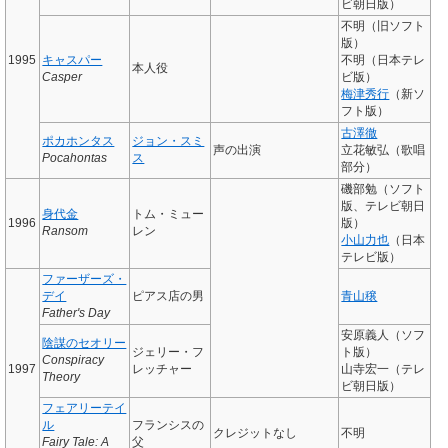
ビ朝日版）
不明（旧ソフト
版）
1995
キャスパー
不明（日本テレ
本人役
Casper
ビ版）
梅津秀行
（新ソ
フト版）
古澤徹
ポカホンタス
ジョン・スミ
声の出演
立花敏弘（歌唱
Pocahontas
ス
部分）
磯部勉（ソフト
版、テレビ朝日
身代金
トム・ミュー
1996
版）
Ransom
レン
小山力也
（日本
テレビ版）
ファーザーズ・
デイ
ピアス店の男
青山穣
Father's Day
安原義人（ソフ
陰謀のセオリー
ジェリー・フ
ト版）
Conspiracy
1997
レッチャー
山寺宏一（テレ
Theory
ビ朝日版）
フェアリーテイ
ル
フランシスの
クレジットなし
不明
Fairy Tale: A
父