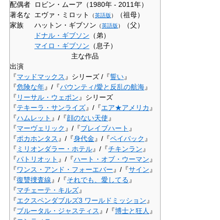
配偶者
ロビン・ムーア（1980年 - 2011年）
著名な
エヴァ・ミロット
（祖母）
（
英語版
）
家族
ハットン・ギブソン
（父）
（
英語版
）
ドナル・ギブソン
（弟）
マイロ・ギブソン
（息子）
主な作品
出演
『
マッドマックス
』シリーズ /『
誓い
』
『
危険な年
』/『
バウンティ/愛と反乱の航海
』
『
リーサル・ウェポン
』シリーズ
『
テキーラ・サンライズ
』/『
エア★アメリカ
』
『
ハムレット
』/『
顔のない天使
』
『
マーヴェリック
』/『
ブレイブハート
』
『
ポカホンタス
』/『
身代金
』/『
ペイバック
』
『
ミリオンダラー・ホテル
』/『
チキンラン
』
『
パトリオット
』/『
ハート・オブ・ウーマン
』
『
ワンス・アンド・フォーエバー
』/『
サイン
』
『
復讐捜査線
』/『
それでも、愛してる
』
『
マチェーテ・キルズ
』
『
エクスペンダブルズ3 ワールドミッション
』
『
ブルータル・ジャスティス
』/『
博士と狂人
』