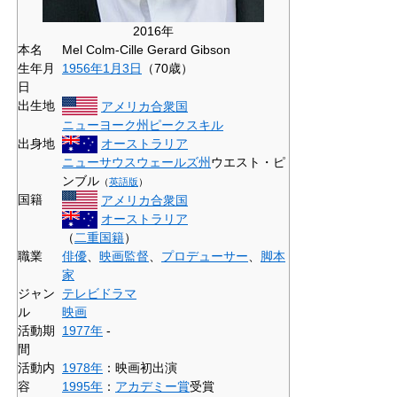
2016年
本名
Mel Colm-Cille Gerard Gibson
生年月
1956年
1月3日
（70歳）
日
出生地
アメリカ合衆国
ニューヨーク州
ピークスキル
出身地
オーストラリア
ニューサウスウェールズ州
ウエスト・ピ
ンブル
（
英語版
）
国籍
アメリカ合衆国
オーストラリア
（
二重国籍
）
職業
俳優
、
映画監督
、
プロデューサー
、
脚本
家
ジャン
テレビドラマ
ル
映画
活動期
1977年
-
間
活動内
1978年
：映画初出演
容
1995年
：
アカデミー賞
受賞