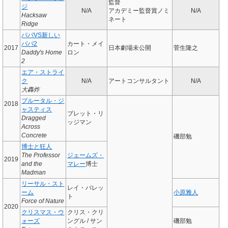
監督
ジ
N/A
アカデミー監督賞ノミ
N/A
Hacksaw
ネート
Ridge
パパVS新しい
パパ2
カート・メイ
2017
日本劇場未公開
菅生隆之
Daddy's Home
ロン
2
エア・ストライ
ク
N/A
アートコンサルタント
N/A
大轟炸
ブルータル・ジ
2018
ャスティス
ブレット・リ
Dragged
ッジマン
Across
Concrete
磯部勉
博士と狂人
The Professor
ジェームズ・
2019
and the
マレー
博士
Madman
リーサル・スト
レイ・バレッ
ーム
小原雅人
ト
Force of Nature
2020
クリスマス・ウ
クリス・クリ
ォーズ
ングル / サン
磯部勉