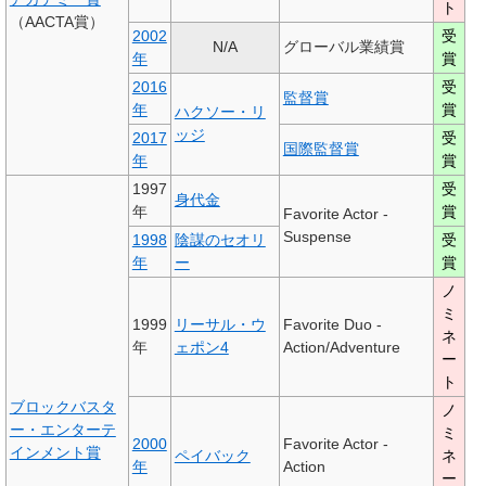
ト
（AACTA賞）
2002
受
N/A
グローバル業績賞
年
賞
2016
受
監督賞
年
賞
ハクソー・リ
ッジ
2017
受
国際監督賞
年
賞
1997
受
身代金
年
賞
Favorite Actor -
Suspense
1998
陰謀のセオリ
受
年
ー
賞
ノ
ミ
1999
リーサル・ウ
Favorite Duo -
ネ
年
ェポン4
Action/Adventure
ー
ト
ブロックバスタ
ノ
ー・エンターテ
ミ
2000
Favorite Actor -
インメント賞
ペイバック
ネ
年
Action
ー