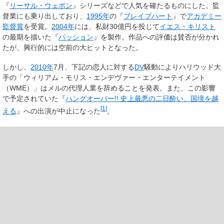
『
リーサル・ウェポン
』シリーズなどで人気を確たるものにした。監
督業にも乗り出しており、
1995年
の『
ブレイブハート
』で
アカデミー
監督賞
を受賞。
2004年
には、私財30億円を投じて
イエス・キリスト
の最期を描いた『
パッション
』を製作。作品への評価は賛否が分かれ
たが、興行的には空前の大ヒットとなった。
しかし、
2010年
7月、下記の恋人に対する
DV
騒動によりハリウッド大
手の「ウィリアム・モリス・エンデヴァー・エンターテイメント
（WME）」はメルの代理人業を辞めることを発表。また、この影響
で予定されていた『
ハングオーバー!! 史上最悪の二日酔い、国境を越
[
1
]
える
』への出演が中止になった
。