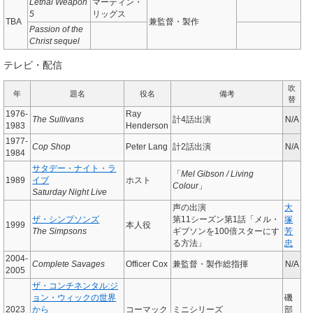
Lethal Weapon
マーティン・
5
リッグス
TBA
兼監督・製作
Passion of the
Christ sequel
テレビ・配信
吹
年
題名
役名
備考
替
1976-
Ray
The Sullivans
計4話出演
N/A
1983
Henderson
1977-
Cop Shop
Peter Lang
計2話出演
N/A
1984
サタデー・ナイト・ラ
「
Mel Gibson / Living
1989
イブ
ホスト
Colour
」
Saturday Night Live
声の出演
大
ザ・シンプソンズ
第11シーズン第1話「メル・
塚
1999
本人役
The Simpsons
ギブソンを100倍スターにす
芳
る方法」
忠
2004-
Complete Savages
Officer Cox
兼監督・製作総指揮
N/A
2005
ザ・コンチネンタル:ジ
ョン・ウィックの世界
磯
2023
から
コーマック
ミニシリーズ
部