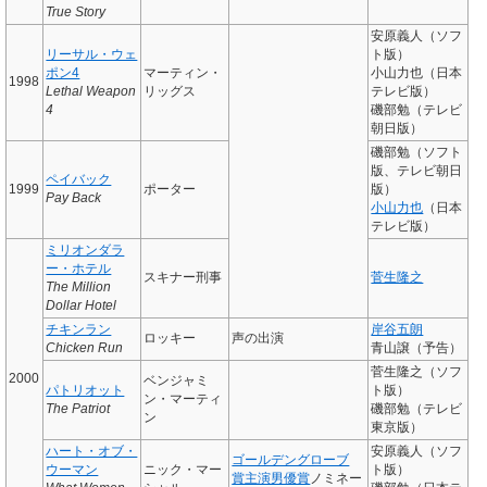
True Story
安原義人（ソフ
リーサル・ウェ
ト版）
ポン4
マーティン・
小山力也（日本
1998
Lethal Weapon
リッグス
テレビ版）
4
磯部勉（テレビ
朝日版）
磯部勉（ソフト
版、テレビ朝日
ペイバック
1999
ポーター
版）
Pay Back
小山力也
（日本
テレビ版）
ミリオンダラ
ー・ホテル
スキナー刑事
菅生隆之
The Million
Dollar Hotel
チキンラン
岸谷五朗
ロッキー
声の出演
Chicken Run
青山譲（予告）
菅生隆之（ソフ
2000
ベンジャミ
パトリオット
ト版）
ン・マーティ
The Patriot
磯部勉（テレビ
ン
東京版）
ハート・オブ・
安原義人（ソフ
ゴールデングローブ
ウーマン
ニック・マー
ト版）
賞主演男優賞
ノミネー