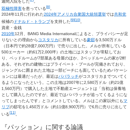
週間入院をした
。
[
8
]
双極性障害
を患っている
。
2024年11月に行われた
2024年アメリカ合衆国大統領選挙
では
共和党
[
9
]
[
10
]
候補の
ドナルド・トランプ
を支持した
。
資産・金銭
2010年
12月、BANG Media Internationalによると、プライバシーが足
りないとの理由から
コスタリカ
に所有している
豪邸
を3,500万ドル
（日本円で約28億7,000万円）で売りに出した。メルが所有している
500エーカー（約61万2,000坪）の土地にはスタッフが常駐してお
り、ベッドルームが7部屋ある母屋のほか、2ベッドルームの家が2軒
ある。それぞれの建物にはプライベート・プールが完備されており、
ジャングルに囲まれた土地は一部ビーチにも面しているためバケーシ
ョンには最適だったが、最近は
パパラッチ
がコスタリカまでついてく
るようになったという。この土地は2007年に2,580万ドル（約21億
1,560万円）で購入した土地で不動産エージェントは「当初は保養地
として購入したのですが、最近ではパパラッチが追ってくるようにな
ってしまったんです」とコメントしている。メルはこの家以外にも
マ
リブ
の邸宅を1,450万ドル（約11億8,900万円）で6月に売りに出して
[
11
]
いる
。
『パッション』に関する論議