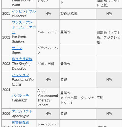
What Women
シャル
磯部勉（日本テ
ト
Want
レビ版）
インビンシブル
2001
N/A
製作総指揮
N/A
Invincible
ワンス・アン
ド・フォーエバ
ー
ハル・ムーア
兼製作
磯部勉（ソフト
We Were
2002
版、フジテレビ
Soldiers
版）
サイン
グラハム・ヘ
Signs
ス
歌う大捜査線
2003
The Singing
ギボン医師
兼製作
Detective
パッション
Passion of the
N/A
監督
N/A
Christ
2004
Anger
兼製作
パパラッチ
Management
カメオ出演（クレジッ
不明
Paparazzi
Therapy
トなし）
Patient
アポカリプト
2006
N/A
監督
N/A
Apocalypto
復讐捜査線
トーマス・ク