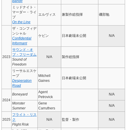
Bandit
ミッドナイト・
マーダー・ライ
エルヴィス
兼製作総指揮
磯部勉
ブ
On the Line
ザ・コンフィデ
ンシャル
ケビン
日本劇場未公開
N/A
Confidential
Informant
サウンド・オ
ブ・フリーダム
2023
N/A
製作総指揮
Sound of
Freedom
リーサルエスケ
ープ
Mitchell
日本劇場未公開
Desperation
Gaines
Road
Agent
Boneyard
N/A
Petrovick
2024
Monster
Gene
N/A
Summer
Carruthers
フライト・リス
2025
ク
N/A
監督・製作
N/A
Flight Risk