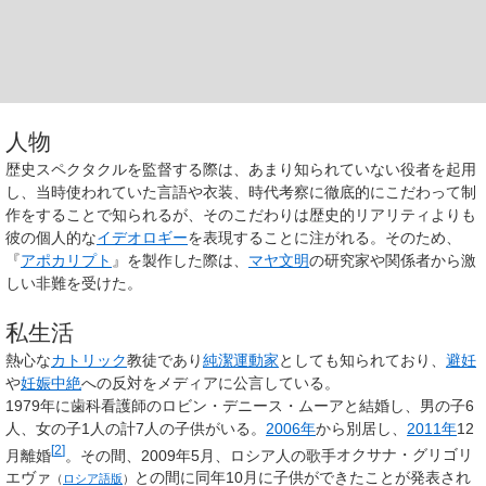
人物
歴史スペクタクルを監督する際は、あまり知られていない役者を起用
し、当時使われていた言語や衣装、時代考察に徹底的にこだわって制
作をすることで知られるが、そのこだわりは歴史的リアリティよりも
彼の個人的な
イデオロギー
を表現することに注がれる。そのため、
『
アポカリプト
』を製作した際は、
マヤ文明
の研究家や関係者から激
しい非難を受けた。
私生活
熱心な
カトリック
教徒であり
純潔運動家
としても知られており、
避妊
や
妊娠中絶
への反対をメディアに公言している。
1979年に歯科看護師のロビン・デニース・ムーアと結婚し、男の子6
人、女の子1人の計7人の子供がいる。
2006年
から別居し、
2011年
12
[
2
]
月離婚
。その間、2009年5月、ロシア人の歌手
オクサナ・グリゴリ
エヴァ
との間に同年10月に子供ができたことが発表され
（
ロシア語版
）