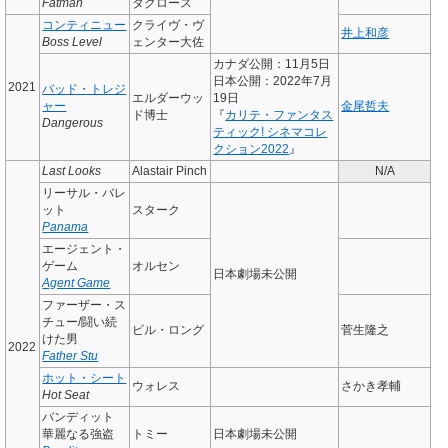
Fatman
タクロース
コンティニュー
クライヴ・ヴ
井上和彦
Boss Level
ェンター大佐
カナダ公開：11月5日
日本公開：2022年7月
2021
バッド・トレジ
エルダーウッ
19日
ャー
金尾哲夫
ド博士
『
カリテ・ファンタス
Dangerous
ティック! シネマコレ
クション2022
』
Last Looks
Alastair Pinch
N/A
リーサル・バレ
ット
スターク
Panama
エージェント・
ゲーム
オルセン
日本劇場未公開
Agent Game
ファーザー・ス
チュー/闘い続
ビル・ロング
菅生隆之
けた男
2022
Father Stu
ホット・シート
ウォレス
さかき孝輔
Hot Seat
バンディット
華麗なる強盗
トミー
日本劇場未公開