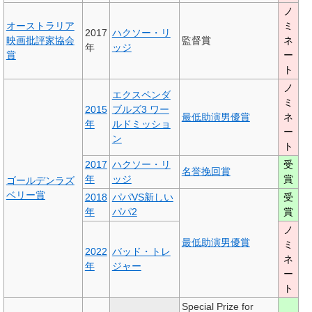
ノ
オーストラリア
ミ
2017
ハクソー・リ
映画批評家協会
監督賞
ネ
年
ッジ
賞
ー
ト
ノ
エクスペンダ
ミ
2015
ブルズ3 ワー
最低助演男優賞
ネ
年
ルドミッショ
ー
ン
ト
2017
ハクソー・リ
受
名誉挽回賞
年
ッジ
賞
ゴールデンラズ
ベリー賞
2018
パパVS新しい
受
年
パパ2
賞
ノ
最低助演男優賞
ミ
2022
バッド・トレ
ネ
年
ジャー
ー
ト
Special Prize for