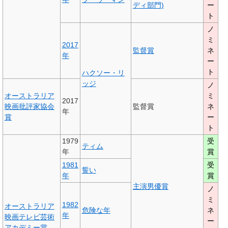
ディ部門)
ー
ト
ノ
ミ
2017
監督賞
ネ
年
ー
ト
ハクソー・リ
ッジ
ノ
オーストラリア
ミ
2017
映画批評家協会
監督賞
ネ
年
賞
ー
ト
1979
受
ティム
年
賞
1981
受
誓い
年
賞
主演男優賞
ノ
ミ
1982
オーストラリア
危険な年
ネ
年
映画テレビ芸術
ー
アカデミー賞