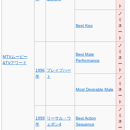
ト
ノ
ミ
Best Kiss
ネ
ー
ト
ノ
ミ
Best Male
MTVムービー
ネ
Performance
&TVアワード
ー
ト
1996
ブレイブハー
年
ト
ノ
ミ
Most Desirable Male
ネ
ー
ト
ノ
ミ
1999
リーサル・ウ
Best Action
ネ
年
ェポン4
Sequence
ー