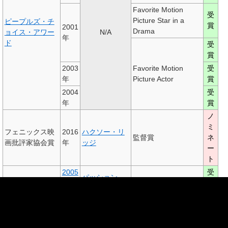
Favorite Motion
受
Picture Star in a
ピープルズ・チ
賞
2001
Drama
ョイス・アワー
N/A
年
ド
受
賞
2003
Favorite Motion
受
年
Picture Actor
賞
2004
受
年
賞
ノ
ミ
フェニックス映
2016
ハクソー・リ
監督賞
ネ
画批評家協会賞
年
ッジ
ー
ト
2005
受
パッション
年
賞
ノ
サテライト賞
監督賞
ミ
2017
ハクソー・リ
ネ
年
ッジ