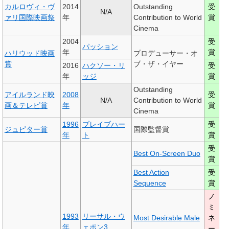
カルロヴィ・ヴ
2014
Outstanding
受
N/A
ァリ国際映画祭
年
Contribution to World
賞
Cinema
2004
受
パッション
年
賞
ハリウッド映画
プロデューサー・オ
賞
ブ・ザ・イヤー
2016
ハクソー・リ
受
年
ッジ
賞
Outstanding
アイルランド映
2008
受
N/A
Contribution to World
画＆テレビ賞
年
賞
Cinema
1996
ブレイブハー
受
ジュピター賞
国際監督賞
年
ト
賞
受
Best On-Screen Duo
賞
Best Action
受
Sequence
賞
ノ
ミ
1993
リーサル・ウ
Most Desirable Male
ネ
年
ェポン3
ー