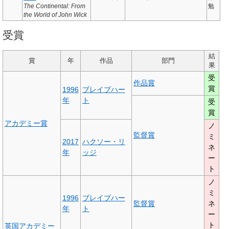
The Continental: From
勉
the World of John Wick
受賞
結
賞
年
作品
部門
果
受
作品賞
賞
1996
ブレイブハー
年
ト
受
賞
アカデミー賞
ノ
監督賞
ミ
2017
ハクソー・リ
ネ
年
ッジ
ー
ト
ノ
ミ
1996
ブレイブハー
監督賞
ネ
年
ト
ー
ト
英国アカデミー