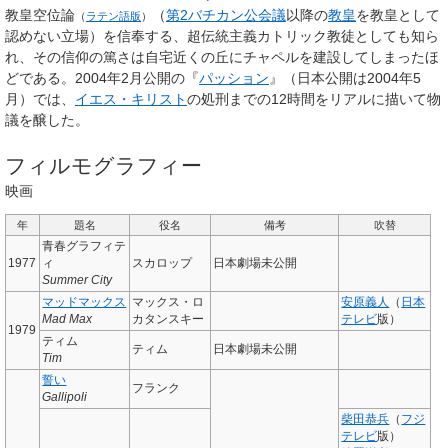
教皇空位論
（
第2バチカン公会議
以降の
教皇
を教皇として
（
ラテン語版
）
認めない立場）を信奉する、超伝統主義カトリック教徒としても知ら
れ、その信仰の篤さは自宅近くの丘にチャペルを建設してしまったほ
どである。2004年2月公開の『
パッション
』（日本公開は2004年5
月）では、
イエス・キリスト
の処刑までの12時間をリアルに描いて物
議を醸した。
フィルモグラフィー
映画
年
題名
役名
備考
吹替
青春グラフィテ
1977
ィ
スカロップ
日本劇場未公開
Summer City
マッドマックス
マックス・ロ
安原義人
（
日本
Mad Max
カタンスキー
テレビ
版）
1979
ティム
ティム
日本劇場未公開
Tim
誓い
フランク
Gallipoli
柴田恭兵
（
フジ
テレビ
版）