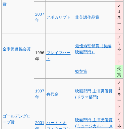
賞
ノ
ミ
2007
アポカリプト
非英語作品賞
ネ
年
ー
ト
ノ
ミ
最優秀監督賞（長編
全米監督協会賞
ネ
映画部門）
1996
ブレイブハー
ー
年
ト
ト
受
監督賞
賞
ノ
ミ
1997
映画部門 主演男優賞
身代金
ネ
年
(ドラマ部門)
ー
ト
ノ
ゴールデングロ
映画部門 主演男優賞
ミ
ーブ賞
2001
ハート・オ
(ミュージカル・コメ
ネ
年
ブ・ウーマン