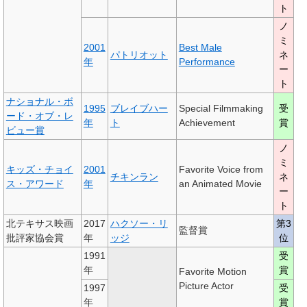
ト
ノ
ミ
2001
Best Male
パトリオット
ネ
年
Performance
ー
ト
ナショナル・ボ
1995
ブレイブハー
Special Filmmaking
受
ード・オブ・レ
年
ト
Achievement
賞
ビュー賞
ノ
ミ
キッズ・チョイ
2001
Favorite Voice from
チキンラン
ネ
ス・アワード
年
an Animated Movie
ー
ト
北テキサス映画
2017
ハクソー・リ
第3
監督賞
批評家協会賞
年
ッジ
位
1991
受
年
賞
Favorite Motion
Picture Actor
1997
受
年
賞