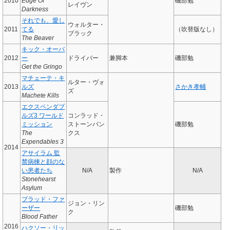
2010
Edge Of
磯部勉
レイヴン
Darkness
それでも、愛し
ウォルター・
2011
てる
（吹替版なし）
ブラック
The Beaver
キック・オーバ
2012
ー
ドライバー
兼脚本
磯部勉
Get the Gringo
マチェーテ・キ
ルター・ヴォ
2013
ルズ
さかき孝輔
ズ
Machete Kills
エクスペンダブ
ルズ3 ワールド
コンラッド・
ミッション
ストーンバン
磯部勉
The
クス
Expendables 3
2014
アサイラム 監
禁病棟と顔のな
い患者たち
N/A
製作
N/A
Stonehearst
Asylum
ブラッド・ファ
ジョン・リン
ーザー
磯部勉
ク
Blood Father
2016
ハクソー・リッ