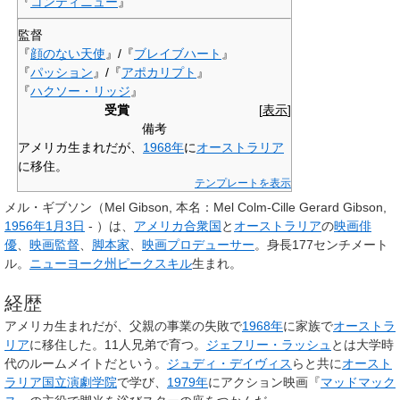
『
コンティニュー
』
監督
『
顔のない天使
』/『
ブレイブハート
』
『
パッション
』/『
アポカリプト
』
『
ハクソー・リッジ
』
受賞
[
表示
]
備考
アメリカ生まれだが、
1968年
に
オーストラリア
に移住。
テンプレートを表示
メル・ギブソン
（Mel Gibson, 本名：Mel Colm-Cille Gerard Gibson,
1956年
1月3日
- ）は、
アメリカ合衆国
と
オーストラリア
の
映画俳
優
、
映画監督
、
脚本家
、
映画プロデューサー
。身長177センチメート
ル。
ニューヨーク州
ピークスキル
生まれ。
経歴
アメリカ生まれだが、父親の事業の失敗で
1968年
に家族で
オーストラ
リア
に移住した。11人兄弟で育つ。
ジェフリー・ラッシュ
とは大学時
代のルームメイトだという。
ジュディ・デイヴィス
らと共に
オースト
ラリア国立演劇学院
で学び、
1979年
にアクション映画『
マッドマック