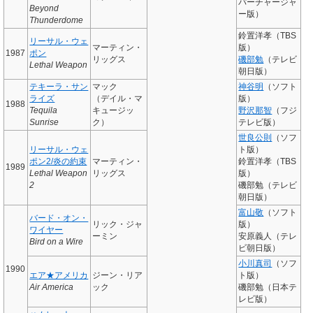
パーチャージャ
Beyond
ー版）
Thunderdome
鈴置洋孝（TBS
リーサル・ウェ
マーティン・
版）
1987
ポン
リッグス
磯部勉
（テレビ
Lethal Weapon
朝日版）
テキーラ・サン
マック
神谷明
（ソフト
ライズ
（デイル・マ
版）
1988
Tequila
キュージッ
野沢那智
（フジ
Sunrise
ク）
テレビ版）
世良公則
（ソフ
リーサル・ウェ
ト版）
ポン2/炎の約束
マーティン・
鈴置洋孝（TBS
1989
Lethal Weapon
リッグス
版）
2
磯部勉（テレビ
朝日版）
富山敬
（ソフト
バード・オン・
リック・ジャ
版）
ワイヤー
ーミン
安原義人（テレ
Bird on a Wire
ビ朝日版）
小川真司
（ソフ
1990
エア★アメリカ
ジーン・リア
ト版）
Air America
ック
磯部勉（日本テ
レビ版）