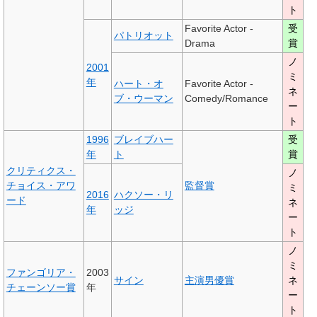
ト
Favorite Actor -
受
パトリオット
Drama
賞
ノ
2001
ミ
年
ハート・オ
Favorite Actor -
ネ
ブ・ウーマン
Comedy/Romance
ー
ト
1996
ブレイブハー
受
年
ト
賞
クリティクス・
ノ
チョイス・アワ
監督賞
ミ
2016
ハクソー・リ
ード
ネ
年
ッジ
ー
ト
ノ
ミ
ファンゴリア・
2003
サイン
主演男優賞
ネ
チェーンソー賞
年
ー
ト