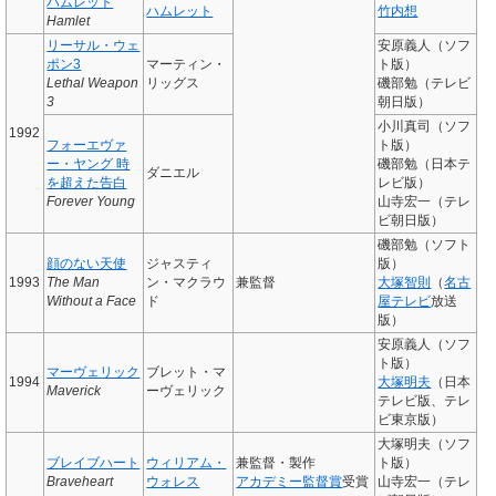
ハムレット
ハムレット
竹内想
Hamlet
リーサル・ウェ
安原義人（ソフ
ポン3
マーティン・
ト版）
Lethal Weapon
リッグス
磯部勉（テレビ
3
朝日版）
小川真司（ソフ
1992
フォーエヴァ
ト版）
ー・ヤング 時
磯部勉（日本テ
ダニエル
を超えた告白
レビ版）
Forever Young
山寺宏一（テレ
ビ朝日版）
磯部勉（ソフト
顔のない天使
ジャスティ
版）
1993
The Man
ン・マクラウ
兼監督
大塚智則
（
名古
Without a Face
ド
屋テレビ
放送
版）
安原義人（ソフ
ト版）
マーヴェリック
ブレット・マ
1994
大塚明夫
（日本
Maverick
ーヴェリック
テレビ版、テレ
ビ東京版）
大塚明夫（ソフ
ブレイブハート
ウィリアム・
兼監督・製作
ト版）
Braveheart
ウォレス
アカデミー監督賞
受賞
山寺宏一（テレ