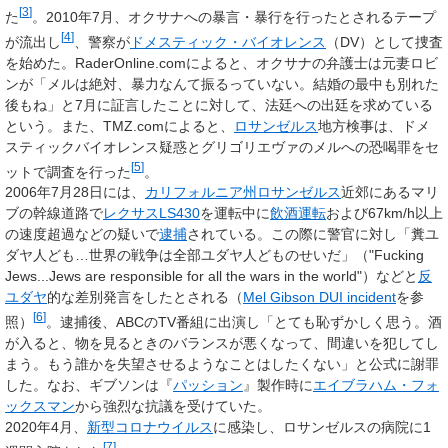
[
3
]
た
。2010年7月、オクサナへの暴言・暴行を行ったとされるテープ
[
4
]
が流出し
、警察が
ドメスティック・バイオレンス
（DV）として捜査
を始めた。RaderOnline.comによると、オクサナの弁護士は元妻ロビ
ンが「メルは絶対、暴力なんて振るっていない。結婚の最中も別れた
後もね」と7月に証言したことに対して、法廷への出廷を求めている
という。また、TMZ.comによると、
ロサンゼルス
地方検事は、ドメ
スティックバイオレンス疑惑とグリゴリエヴァのメルへの恐喝罪をセ
[
5
]
ットで調査を行った
。
2006年7月28日には、
カリフォルニア州
ロサンゼルス
近郊にあるマリ
ブの幹線道路で
レクサスLS430
を運転中に
飲酒運転
および67km/h以上
の速度超過などの疑いで
逮捕
されている。この際に警官に対し「糞ユ
ダヤ人ども…世界の戦争は全部ユダヤ人どものせいだ」（"Fucking
Jews...Jews are responsible for all the wars in the world"）などと
反
ユダヤ
的な差別発言をしたとされる（
Mel Gibson DUI incident
を参
[
6
]
照）
。逮捕後、ABCのTV番組に出演し「とても恥ずかしく思う。酒
が入ると、物を見るときのバランスが悪くなって、間違いを犯してし
まう。もう誰かを失望させるようなことはしたくない」と公式に謝罪
した。なお、ギブソンは『
パッション
』製作時に
エイブラハム・フォ
ックスマン
から強烈な抗議を受けていた。
2020年4月、
新型コロナウイルス
に感染し、ロサンゼルスの病院に1
[
7
]