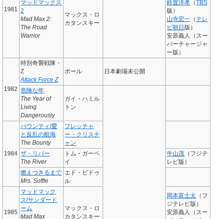
マッドマックス
鈴置洋孝
（
TBS
1981
2
版）
マックス・ロ
Mad Max 2:
山寺宏一
（
テレ
カタンスキー
The Road
ビ朝日
版）
Warrior
安原義人（スー
パーチャージャ
ー版）
特別奇襲戦隊・
Z
ポール
日本劇場未公開
Attack Force Z
1982
危険な年
The Year of
ガイ・ハミル
Living
トン
Dangerously
バウンティ/愛
フレッチャ
と反乱の航海
ー・クリスチ
The Bounty
ャン
1984
ザ・リバー
トム・ガーベ
牛山茂
（フジテ
The River
イ
レビ版）
燃えつきるまで
エド・ビドゥ
Mrs. Soffle
ル
マッドマック
岡本富士太
（フ
ス/サンダード
ジテレビ版）
ーム
マックス・ロ
1985
安原義人（スー
Mad Max
カタンスキー