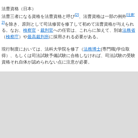
法曹資格（日本）
[
2
]
[
注釈
法曹三者になる資格を法曹資格と呼び
、法曹資格は一部の例外
2
]
を除き、原則として司法修習を修了して初めて法曹資格が与えられ
る。なお、
検察官
・
裁判官
への任官は、これらに加えて、別途
法務省
（
検察庁
）や
最高裁判所
に採用される必要がある。
現行制度においては、法科大学院を修了（
法務博士
(専門職)学位取
得）、もしくは司法試験予備試験に合格しなければ、司法試験の受験
資格それ自体が認められない点に注意が必要。