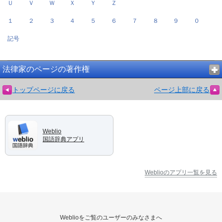
Ｕ
Ｖ
Ｗ
Ｘ
Ｙ
Ｚ
１
２
３
４
５
６
７
８
９
０
記号
法律家のページの著作権
トップページに戻る
ページ上部に戻る
Weblio
国語辞典アプリ
Weblioのアプリ一覧を見る
Weblioをご覧のユーザーのみなさまへ