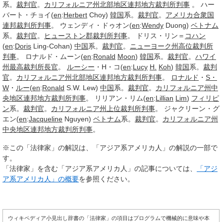
系。
裁判官
。
カリフォルニア州
北部地区
連邦地方裁判所
判事
。 ハー
バート・チョイ(
en
:
Herbert
Choy)
韓国
系。
裁判官
。
アメリカ合衆国
連邦裁判所
判事
。 ウェンディ・ドゥオン(
en
:
Wendy
Duong)
ベトナム
系。
裁判官
。
ヒューストン郡
裁判所
判事
。 ドリス・リン＝
コハン
(
en
:
Doris
Ling-Cohan)
中国
系。
裁判官
。
ニューヨーク州
高位
裁判所
判事
。 ロナルド・ムーン(
en
:
Ronald
Moon
)
韓国
系。
裁判官
。
ハワイ
州
最高裁判所長官
。
ルーシー
・H・コ(
en
:
Lucy
H.
Koh
)
韓国
系。
裁判
官
。
カリフォルニア州
北部地区
連邦地方裁判所
判事
。
ロナルド
・
S・
W
・
ルー
(
en
:
Ronald
S.W. Lew)
中国
系。
裁判官
。
カリフォルニア州
中
央地区
連邦地方裁判所
判事
。 リリアン・リム(
en
:
Lillian
Lim
)
フィリピ
ン
系。
裁判官
。
カリフォルニア州
上位裁判所
判事
。 ジャクリーン・グ
エン(
en
:
Jacqueline
Nguyen)
ベトナム
系。
裁判官
。
カリフォルニア州
中央地区
連邦地方裁判所
判事
。
※この「法律家」の解説は、「アジア系アメリカ人」の解説の一部で
す。
「法律家」を含む「アジア系アメリカ人」の記事については、
「アジ
ア系アメリカ人」の概要
を参照ください。
ウィキペディア小見出し辞書の「法律家」の項目はプログラムで機械的に意味や本