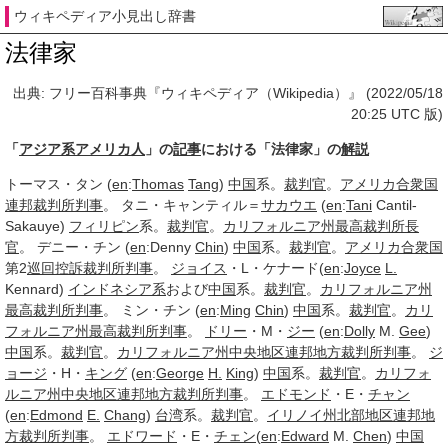
ウィキペディア小見出し辞書
法律家
出典: フリー百科事典『ウィキペディア（Wikipedia）』 (2022/05/18
20:25 UTC 版)
「
アジア系アメリカ人
」の
記事
における「法律家」の
解説
トーマス・タン (
en
:
Thomas
Tang
)
中国
系。
裁判官
。
アメリカ合衆国
連邦裁判所
判事
。 タニ・キャンティル＝
サカウエ
(
en
:
Tani
Cantil-
Sakauye)
フィリピン
系。
裁判官
。
カリフォルニア州最高裁判所
長
官
。 デニー・チン (
en
:Denny
Chin
)
中国
系。
裁判官
。
アメリカ合衆国
第2
巡回
控訴裁判所
判事
。
ジョイス
・L・ケナード(
en
:
Joyce
L.
Kennard)
インドネシア系
および
中国
系。
裁判官
。
カリフォルニア州
最高裁判所
判事
。 ミン・チン (
en
:
Ming
Chin
)
中国
系。
裁判官
。
カリ
フォルニア州最高裁判所
判事
。
ドリー
・M・
ジー
(
en
:
Dolly
M.
Gee
)
中国
系。
裁判官
。
カリフォルニア州
中央地区
連邦地方裁判所
判事
。
ジ
ョージ
・H・
キング
(
en
:
George
H.
King
)
中国
系。
裁判官
。
カリフォ
ルニア州
中央地区
連邦地方裁判所
判事
。
エドモンド
・E・
チャン
(
en
:
Edmond
E.
Chang
)
台湾
系。
裁判官
。
イリノイ州
北部地区
連邦地
方裁判所
判事
。
エドワード
・E・
チェン
(
en
:
Edward
M.
Chen
)
中国