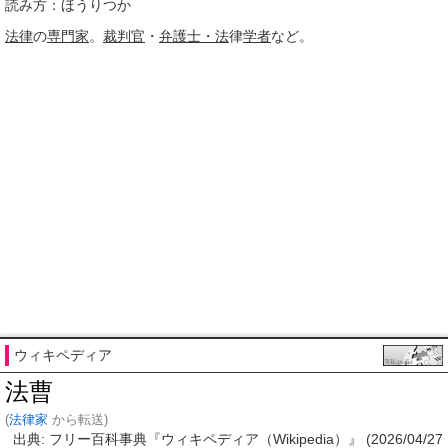
読み方：ほうりつか
法律
の
専門家
。
裁判官
・
弁護士・法
律
学者
など。
ウィキペディア
法曹
(
法律家
から転送)
出典: フリー百科事典『ウィキペディア（Wikipedia）』 (2026/04/27