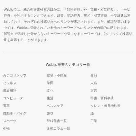
Weblioでは、統合型辞書検索のほかに、「類語辞典」や「英和・和英辞典」、「手話
辞典」を利用することができます。辞書、類語辞典、英和・和英辞典、手話辞典は連
動しており、それぞれの検索結果へのリンクが表示されます。また、解説記事の本文
中では、Weblioに登録されている他のキーワードへのリンクが自動的に貼られます。
解説文で登場した分からないキーワードや気になるキーワードは、1クリックで検索結
果を表示することができます。
Weblio辞書のカテゴリ一覧
カテゴリトップ
建物・不動産
食品
ビジネス
学問
人名
業界用語
文化
方言
コンピュータ
生活
辞書・百科事典
電車
ヘルスケア
タレント出身地検索
自動車・バイク
趣味
船
スポーツ
登録辞書一覧
工学
生物
金融コラム一覧