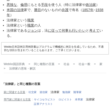
悪辣な
、
倫理
にもとる
手段
を使う人（特に法律家や
政治家
）
米国の法律
家で、
勝目
のないものの
弁護
で有名（
1857年
−
1938
年
）
法律家という
職業
法律家という
職業
の人
法律家である
ジョン
は，法
に従って
何事も
行いたい
と
考えて
い
る。
Weblio日本語例文用例辞書はプログラムで機械的に例文を生成しているため、不適
切な項目が含まれていることもあります。ご了承くださいませ。
Weblio国語辞典
>
同じ種類の言葉
>
社会
>
社会一般
>
家
>
法律家
の意味・解説
「法律家」と同じ種類の言葉
法律家
家に関連する言葉
社交家
迷信家
勉強家
随筆家
法律家
専門家に関連する言葉
サイコセラピスト
ロビイスト
本草家
証券アナリスト