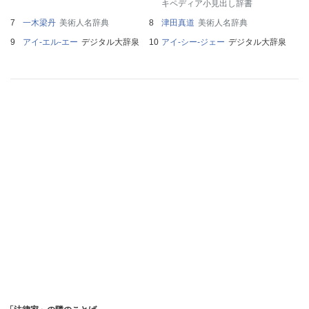
キペディア小見出し辞書
一木梁丹
美術人名辞典
津田真道
美術人名辞典
アイ‐エル‐エー
デジタル大辞泉
アイ‐シー‐ジェー
デジタル大辞泉