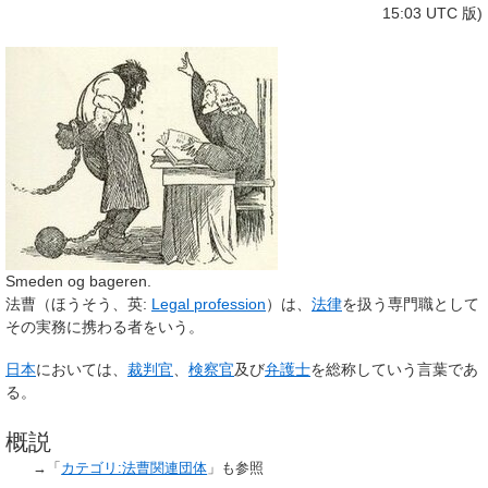
15:03 UTC 版)
Smeden og bageren.
法曹
（ほうそう、英:
Legal profession
）は、
法律
を扱う専門職として
その実務に携わる者をいう。
日本
においては、
裁判官
、
検察官
及び
弁護士
を総称していう言葉であ
る。
概説
→「
カテゴリ:法曹関連団体
」も参照