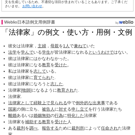
文を生成しているため、不適切な項目が含まれていることもあります。ご了承くだ
さいませ。
お問い合わせ
。
Weblio日本語例文用例辞書
「法律家」の例文・使い方・用例・文例
彼女は法律家，
主婦
，
母親
を
1人
で
兼ねて
いた
法学
を
学んで
いる
学生
が皆法律家になれる
というわけで
はない。
彼は法律家にはかなわなかった。
彼は法律家になる
教育
を
受けた
。
私は法律家を
志して
いる。
彼は法律家に
育てられ
た.
彼は法律家になろうと
志した
.
法律家[
牧師
]になるように
教育され
た.
法律家.
法律家として
経験
上で
見られる
中で
例外的な
出来事
である
国家
の側に立ち、
被告人
に
対す
る
申し立て
を行う法律家たち
離婚
あるいは
婚姻無効
の
行為
に
特化した
法律家
法律家を
補助する
教育
を
受けた
人
ある
裁判
を
調べ
、
報告する
ために
裁判所
によって
任命され
た法律
家