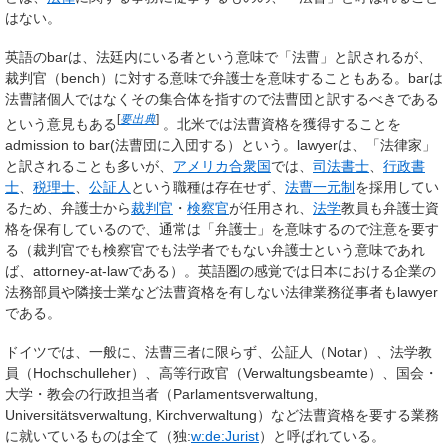
はない。
英語の
bar
は、法廷内にいる者という意味で「法曹」と訳されるが、
裁判官（bench）に対する意味で弁護士を意味することもある。
bar
は
法曹諸個人ではなくその集合体を指すので法曹団と訳するべきである
[
要出典
]
という意見もある
。北米では法曹資格を獲得することを
admission to bar(法曹団に入団する）という。
lawyer
は、「法律家」
と訳されることも多いが、
アメリカ合衆国
では、
司法書士
、
行政書
士
、
税理士
、
公証人
という職種は存在せず、
法曹一元制
を採用してい
るため、弁護士から
裁判官
・
検察官
が任用され、
法学
教員も弁護士資
格を保有しているので、通常は「弁護士」を意味するので注意を要す
る（裁判官でも検察官でも法学者でもない弁護士という意味であれ
ば、
attorney-at-law
である）。英語圏の感覚では日本における企業の
法務部員や隣接士業など法曹資格を有しない法律業務従事者もlawyer
である。
ドイツでは、一般に、法曹三者に限らず、公証人（Notar）、法学教
員（Hochschulleher）、高等行政官（Verwaltungsbeamte）、国会・
大学・教会の行政担当者（Parlamentsverwaltung,
Universitätsverwaltung, Kirchverwaltung）など法曹資格を要する業務
に就いているものは全て（独:
w:de:Jurist
）と呼ばれている。