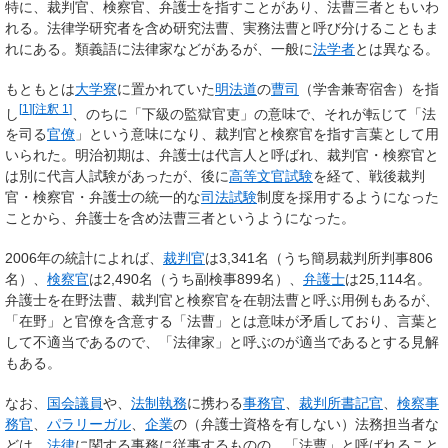
特に、裁判官、検察官、弁護士を指すことがあり、法曹三者ともいわ
れる。法律学研究者を含め研究法曹、実務法曹と呼び分けることもま
れにある。類義語に
法律家
などがあるが、一般に
法学者
とは異なる。
もともとは
大学寮
に置かれていた
明
法
道
の
曹
司
（学舎兼寄宿舎）を指
[
1
]
[
注釈 1
]
し
、のちに「下級の監獄官吏」の意味で、それが転じて「法
を司る
官僚
」という意味になり、裁判官と検察官を指す言葉として用
いられた。明治初期は、弁護士は
代言人
と呼ばれ、裁判官・検察官と
は別に代言人試験があったが、後に
高等文官試験
を経て、戦後裁判
官・検察官・弁護士の統一的な
司法試験
制度を採用するようになった
ことから、弁護士を含め
法曹三者
というようになった。
2006年の統計によれば、
裁判官
は3,341名（うち簡易裁判所判事806
名）、
検察官
は2,490名（うち副検事899名）、
弁護士
は25,114名。
弁護士を在野法曹、裁判官と検察官を在朝法曹と呼ぶ用例もあるが、
「在野」と官僚を含意する「法曹」とは意味が矛盾しており、言葉と
して不適当であるので、「法律家」と呼ぶのが適当であるとする見解
もある。
なお、
国会議員
や、
法制執務
に携わる
事務官
、
裁判所書記官
、
検察事
務官
、
パラリーガル
、
企業
の（弁護士資格を有しない）法務担当者な
どは、
法律
に関する事務に従事するものの、「法曹」と呼ばれること