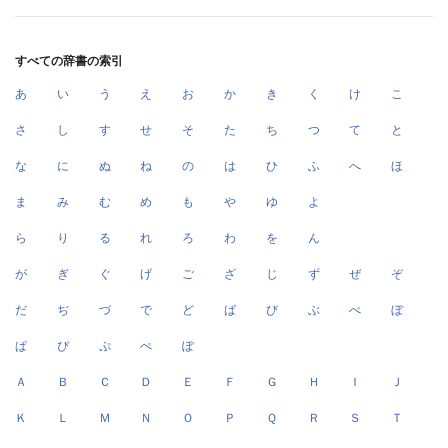
すべての辞書の索引
あ
い
う
え
お
か
き
く
け
こ
さ
し
す
せ
そ
た
ち
つ
て
と
な
に
ぬ
ね
の
は
ひ
ふ
へ
ほ
ま
み
む
め
も
や
ゆ
よ
ら
り
る
れ
ろ
わ
を
ん
が
ぎ
ぐ
げ
ご
ざ
じ
ず
ぜ
ぞ
だ
ぢ
づ
で
ど
ば
び
ぶ
べ
ぼ
ぱ
ぴ
ぷ
ぺ
ぽ
Ａ
Ｂ
Ｃ
Ｄ
Ｅ
Ｆ
Ｇ
Ｈ
Ｉ
Ｊ
Ｋ
Ｌ
Ｍ
Ｎ
Ｏ
Ｐ
Ｑ
Ｒ
Ｓ
Ｔ