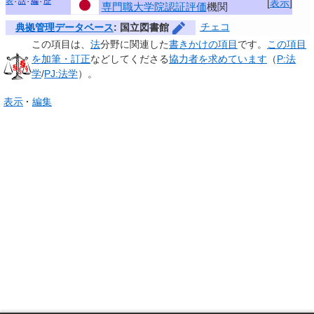
表
話
編
歴
[
表示
]
専門職大学院
認証評価
機関
チェコ
典拠管理データベース
: 国立図書館
この項目は、
法
分野に関連した
書きかけの項目
です。
この項目
を加筆・訂正
などしてくださる
協力者を求めています
（
P:法
学
/
PJ:法学
）。
表示
編集