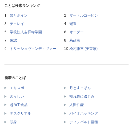
ことば検索ランキング
姉とボイン
マートルコービン
チョレイ
邂逅
学校法人吉祥寺学園
オーダー
確認
為政者
トリッシュヴァンディヴァー
松村謙三 (実業家)
新着のことば
エキスポ
月とすっぽん
図々しい
割れ鍋に綴じ蓋
超加工食品
人間性能
テスクリアル
バイオハッキング
頭身
ディノバルド亜種