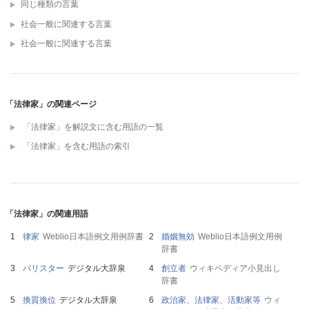
同じ種類の言葉
社会一般に関連する言葉
社会一般に関連する言葉
「法律家」の関連ページ
「法律家」を解説文に含む用語の一覧
「法律家」を含む用語の索引
「法律家」の関連用語
律家
Weblio日本語例文用例辞書
婚姻無効
Weblio日本語例文用例
辞書
バリスター
デジタル大辞泉
創立者
ウィキペディア小見出し
辞書
換質換位
デジタル大辞泉
政治家、法律家、活動家等
ウィ