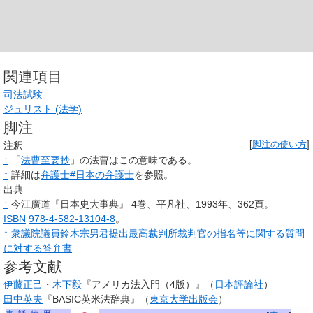
関連項目
司法試験
ジュリスト (法学)
脚注
注釈
[
脚注の使い方
]
↑
「
法曹至要抄
」の法曹はこの意味である。
↑
詳細は
弁護士#日本の弁護士
を参照。
出典
↑
今江廣道『日本史大事典』
4巻、平凡社、1993年、362頁。
ISBN
978-4-582-13104-8
。
↑
衆議院議員鈴木宗男君提出最高裁判所裁判官の指名等に関する質問
に対する答弁書
参考文献
伊藤正己
・
木下毅
『アメリカ法入門（4版）』（
日本評論社
）
田中英夫
『BASIC英米法辞典』（
東京大学出版会
）