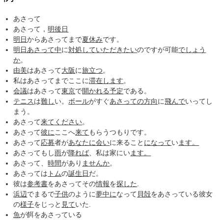
あさって
あさって，
明後日
明日
からあさってまで
夏休み
です。
明日あさって中
に
対処して
いただきたい
のですが可能
でしょう
か
。
由美
はあさって
大阪
に
旅立つ
。
私はあさってまでここに
滞在します
。
会議
はあさって
東京
で
開かれる
予定
である。
テニス
は
難し
い。
ボール
がすぐ
あさっての方向
に
飛んで
いってし
まう。
あさって
来て
ください
。
あさって
彼に
ここへ
来て
もらうつもりです。
あさって
応募
者が
あなたに
会い
に来ること
になって
い
ます。
あさってもし
雨
が
降れば
、私は家にい
ます。
あさって、
時間
があり
ませんか
。
あさっては
トム
の
誕生日
だ。
彼は
参考書
をあさってその
情報
を
探した
.
浜辺
でまるで
子供
のように
夢中に
なって
貝殻
をあさっている彼女
の
様子
をじっと
見て
いた.
魚
が餌をあさっている