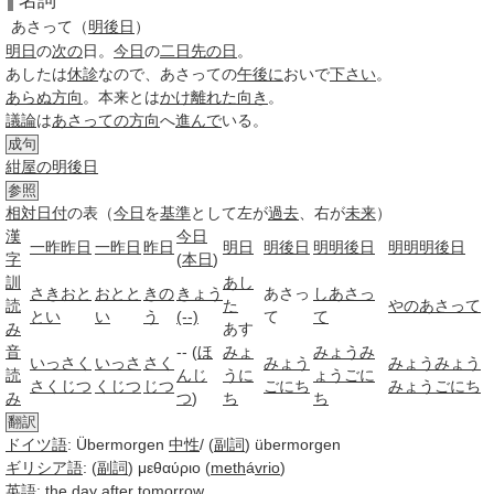
名詞
あさって
（
明後日
）
明日
の
次の
日。
今日
の
二日
先の日
。
あしたは
休診
なので、あさっての
午後に
おいで
下さい
。
あらぬ方向
。本来とは
かけ離れた
向き
。
議論
は
あさっての方向
へ
進んで
いる。
成句
紺屋の明後日
参照
相対
日付
の表（
今日
を
基準
として左が
過去
、右が
未来
）
漢
今日
一昨昨日
一昨日
昨日
明日
明後日
明明後日
明明明後日
字
(
本日
)
訓
あし
さきおと
おとと
きの
きょう
あさっ
しあさっ
読
た
やのあさって
とい
い
う
(--)
て
て
み
あす
音
-- (
ほ
みょ
みょうみ
いっさく
いっさ
さく
みょう
みょうみょう
読
んじ
うに
ょうごに
さくじつ
くじつ
じつ
ごにち
みょうごにち
み
つ
)
ち
ち
翻訳
ドイツ語
: Übermorgen
中性
/ (
副詞
) übermorgen
ギリシア語
: (
副詞
) μεθαύριο (
meth
á
vrio
)
英語
: the
day after tomorrow