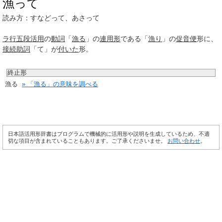
漁って
読み方：すなどって、あさって
ラ行
五段活用
の
動詞
「
漁る
」の
連用形
である「
漁り
」の
促音便
形に、
接続助詞
「て」が
付いた
形。
終止形
漁る
» 「漁る」の意味を調べる
日本語活用形辞書はプログラムで機械的に活用形や説明を生成しているため、不適
切な項目が含まれていることもあります。ご了承くださいませ。
お問い合わせ
。