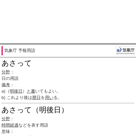
気象庁 予報用語
あさって
分野
：
日の用語
備考
：
a)（
明後日
）
と書
いてもよい。
b) これより後は
暦日
を
用い
る。
あさって（明後日）
分野
：
時間経過
などを表す用語
意味：