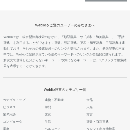
Weblioをご覧のユーザーのみなさまへ
Weblioでは、統合型辞書検索のほかに、「類語辞典」や「英和・和英辞典」、「手話
辞典」を利用することができます。辞書、類語辞典、英和・和英辞典、手話辞典は連
動しており、それぞれの検索結果へのリンクが表示されます。また、解説記事の本文
中では、Weblioに登録されている他のキーワードへのリンクが自動的に貼られます。
解説文で登場した分からないキーワードや気になるキーワードは、1クリックで検索結
果を表示することができます。
Weblio辞書のカテゴリ一覧
カテゴリトップ
建物・不動産
食品
ビジネス
学問
人名
業界用語
文化
方言
コンピュータ
生活
辞書・百科事典
電車
ヘルスケア
タレント出身地検索