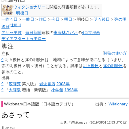
ウィクショナリー
に関連の辞書項目があります。
明後日
一昨々日
>
一昨日
>
昨日
>
今日
>
明日
>
明後日
>
明々後日
>
弥の明
[注釈 1]
後日
アサッテ君
-
毎日新聞
連載の
東海林さだお
の
4コマ漫画
デイアフタートゥモロー
脚注
注釈
[
脚注の使い方
]
^
明々後日と弥の明後日は、地域によって意味が逆になる（つまり、
弥の明後日 > 明々後日）ことがある。詳細は
明々後日
と
弥の明後日
を
参照のこと。
出典
^
『
広辞苑
第六版』
岩波書店
2008年
^
『
大辞泉
増補・新装版』
小学館
1998年
Wiktionary日本語版（日本語カテゴリ）
出典：
Wiktionary
あさって
出典:『Wiktionary』 (2019/08/01 12:53 UTC 版)