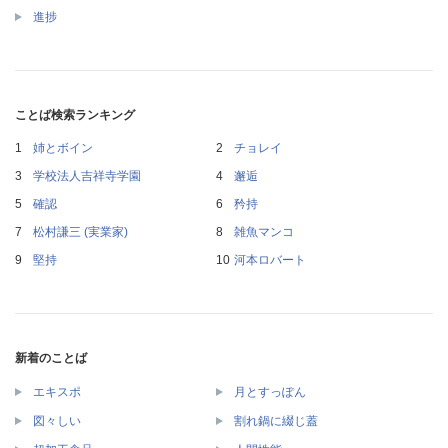
進捗
ことば検索ランキング
姉とボイン
チョレイ
学校法人吉祥寺学園
邂逅
確認
矜持
松村謙三 (実業家)
雑魚マンコ
堅持
河本ロバート
新着のことば
エキスポ
月とすっぽん
図々しい
割れ鍋に綴じ蓋