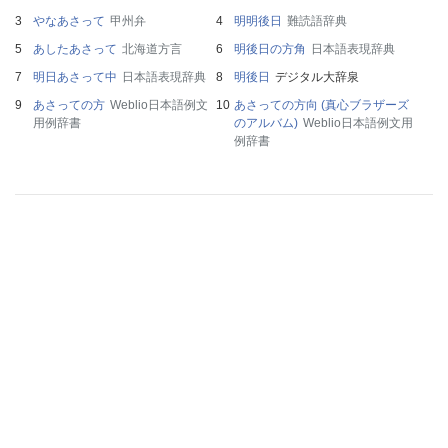
やなあさって
甲州弁
明明後日
難読語辞典
あしたあさって
北海道方言
明後日の方角
日本語表現辞典
明日あさって中
日本語表現辞典
明後日
デジタル大辞泉
あさっての方
Weblio日本語例文
あさっての方向 (真心ブラザーズ
用例辞書
のアルバム)
Weblio日本語例文用
例辞書