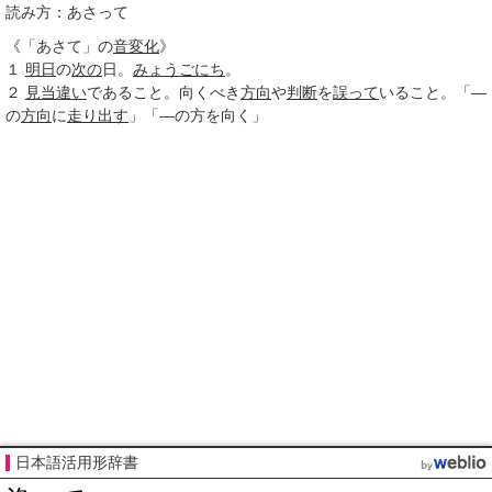
読み方：あさって
《「あさて」の
音変化
》
１
明日
の
次の
日。
みょうごにち
。
２
見当違い
であること。向くべき
方向
や
判断
を
誤って
いること。「―
の
方向
に
走り出す
」「―の方を向く」
日本語活用形辞書