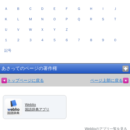
Ａ
Ｂ
Ｃ
Ｄ
Ｅ
Ｆ
Ｇ
Ｈ
Ｉ
Ｊ
Ｋ
Ｌ
Ｍ
Ｎ
Ｏ
Ｐ
Ｑ
Ｒ
Ｓ
Ｔ
Ｕ
Ｖ
Ｗ
Ｘ
Ｙ
Ｚ
１
２
３
４
５
６
７
８
９
０
記号
あさってのページの著作権
トップページに戻る
ページ上部に戻る
Weblio
国語辞典アプリ
Weblioのアプリ一覧を見る