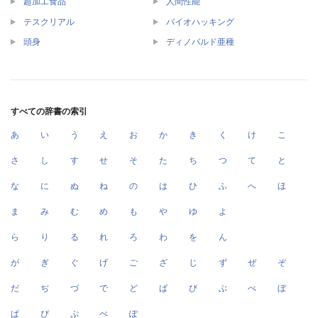
超加工食品
人間性能
テスクリアル
バイオハッキング
頭身
ディノバルド亜種
すべての辞書の索引
あ
い
う
え
お
か
き
く
け
こ
さ
し
す
せ
そ
た
ち
つ
て
と
な
に
ぬ
ね
の
は
ひ
ふ
へ
ほ
ま
み
む
め
も
や
ゆ
よ
ら
り
る
れ
ろ
わ
を
ん
が
ぎ
ぐ
げ
ご
ざ
じ
ず
ぜ
ぞ
だ
ぢ
づ
で
ど
ば
び
ぶ
べ
ぼ
ぱ
ぴ
ぷ
ぺ
ぽ