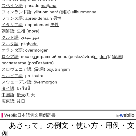
スペイン語
: pasado
ma
ñ
ana
フィンランド語
: ylihuominen/ (
副詞
) ylihuomenna
フランス語
:
apr
ès-demain
男性
イタリア語
: dopodomani
男性
朝鮮語
: 모레 (
more
)
クルド語
:
دوو سبه‌ی
マルタ語
: pitgħ
ada
オランダ語
: overmorgen
ロシア語
: после
за
втрашний день (poslezávtraš
nij
den
')/ (
副詞
)
после
за
втра (posl'
ez
ávtra)
スロヴェニア語
: (
副詞
) pojutrišnjem
セルビア語
: preksutra
スウェーデン語
: övermorgon
タイ語
:
มะรืนนี้
中国語
:
後天
/后天
広東語
:
後日
Weblio日本語例文用例辞書
「あさって」の例文・使い方・用例・文
例