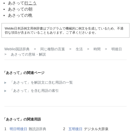
あさって
行こう
あさっての朝
あさっての晩
Weblio日本語例文用例辞書はプログラムで機械的に例文を生成しているため、不適
切な項目が含まれていることもあります。ご了承くださいませ。
Weblio国語辞典
>
同じ種類の言葉
>
生活
>
時間
>
明後日
>
あさって
の意味・解説
「あさって」の関連ページ
「あさって」を解説文に含む用語の一覧
「あさって」を含む用語の索引
「あさって」の関連用語
明日明後日
難読語辞典
五明後日
デジタル大辞泉