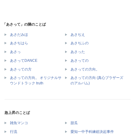
「あさって」の隣のことば
あさだみほ
あさぢえ
あさぢはら
あさぢふの
あさっ
あさった
あさってDANCE
あさっての
あさっての方
あさっての方向。
あさっての方向。 オリジナルサ
あさっての方向 (真心ブラザーズ
ウンドトラック truth
のアルバム)
急上昇のことば
雑魚マンコ
甜瓜
行流
愛知一中予科練総決起事件