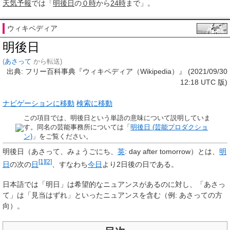
天気予報
では「
明後日
の
０時
から
24時
まで」。
ウィキペディア
明後日
(
あさって
から転送)
出典: フリー百科事典『ウィキペディア（Wikipedia）』 (2021/09/30
12:18 UTC 版)
ナビゲーションに移動
検索に移動
この項目では、明後日という単語の意味について説明していま
す。同名の芸能事務所については「
明後日 (芸能プロダクショ
ン)
」をご覧ください。
明後日
（あさって、みょうごにち、
英
:
day after tomorrow
）とは、
明
[1]
[2]
日
の次の
日
、すなわち
今日
より2日後の日である。
日本語では「明日」は希望的なニュアンスがあるのに対し、「あさっ
て」は「見当はずれ」といったニュアンスを含む（例: あさっての方
向）。