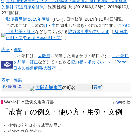
^
“
平成28年経済センサス－活動調査 / 事業所に関する集計 産業横断
的集計 都道府県別結果
”. 総務省統計局 (2018年6月28日).
2019年10月
23日
閲覧。
^
“
郵便番号簿 2019年度版
” (PDF). 日本郵便.
2019年11月4日
閲覧。
この項目は、日本の
町
・
字
に関連した
書きかけの項目
です。
この項
目を加筆・訂正
などしてくださる
協力者を求めています
（
PJ:日本
の町・字
/
Portal:日本の町・字
）。
表示
編集
この項目は、
大阪府
に関連した
書きかけの項目
です。
この項目
を加筆・訂正
などしてくださる
協力者を求めています
（
Portal:
日本の都道府県/大阪府
）。
表示
編集
表
話
編
歴
[
表示
]
大阪市
城東区
の町名
Weblio日本語例文用例辞書
「成育」の例文・使い方・用例・文例
作物
は
今年
は
少々
成育が
早い
.
植物の
成育[
繁茂
]期.