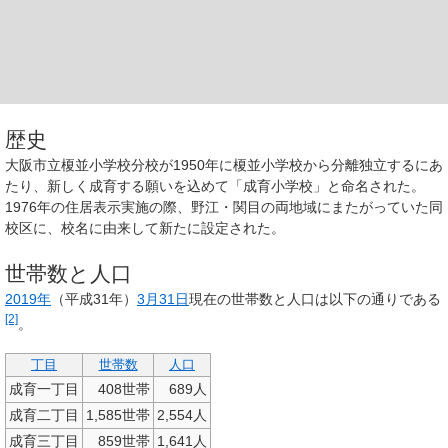
歴史
大阪市立榎並小学校分校が1950年に榎並小学校から分離独立するにあ
たり、新しく成育する願いを込めて「成育小学校」と命名された。
1976年の住居表示実施の際、野江・関目の両地域にまたがっていた同
校区に、校名に由来して新たに設定された。
世帯数と人口
2019年
（平成31年）
3月31日
現在の世帯数と人口は以下の通りである
[2]
。
丁目
世帯数
人口
成育一丁目
408世帯
689人
成育二丁目
1,585世帯
2,554人
成育三丁目
859世帯
1,641人