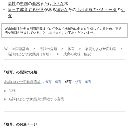
葉性
の
中国
の
低木
または
小さな
木
這って
成育する
根茎
がある
繊細な
その
土地
固有の
バミューダ
の
シ
ダ
Weblio日本語例文用例辞書はプログラムで機械的に例文を生成しているため、不適
切な項目が含まれていることもあります。ご了承くださいませ。
Weblio国語辞典
>
品詞の分類
>
体言
>
名詞およびサ変動詞
>
名詞およびサ変動詞（育成）
>
成育
の意味・解説
「成育」の品詞の分類
成育
名詞およびサ変動詞(育成)
養育
保育
慈育
蕃育
品詞
名詞およびサ変動詞に関連する言葉
「成育」の関連ページ