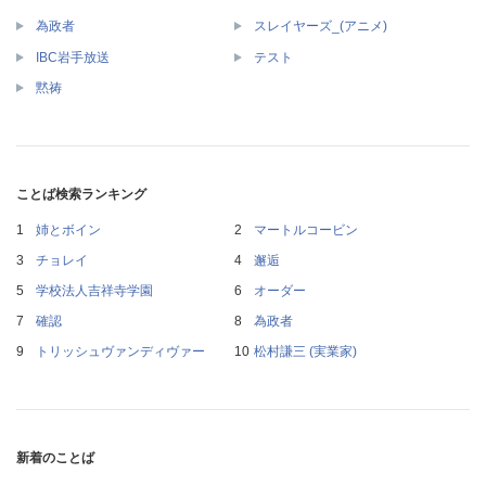
為政者
スレイヤーズ_(アニメ)
IBC岩手放送
テスト
黙祷
ことば検索ランキング
姉とボイン
マートルコービン
チョレイ
邂逅
学校法人吉祥寺学園
オーダー
確認
為政者
トリッシュヴァンディヴァー
松村謙三 (実業家)
新着のことば