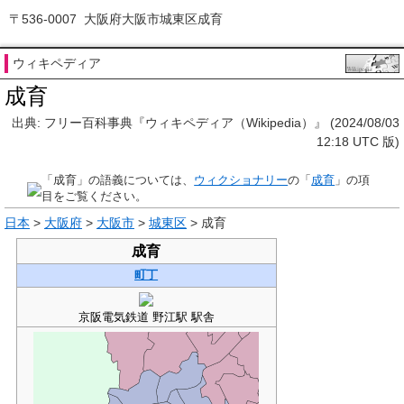
〒536-0007 大阪府大阪市城東区成育
ウィキペディア
成育
出典: フリー百科事典『ウィキペディア（Wikipedia）』 (2024/08/03
12:18 UTC 版)
「
成育
」の語義については、
ウィクショナリー
の「
成育
」の項
目をご覧ください。
日本
>
大阪府
>
大阪市
>
城東区
>
成育
成育
町丁
京阪電気鉄道 野江駅 駅舎