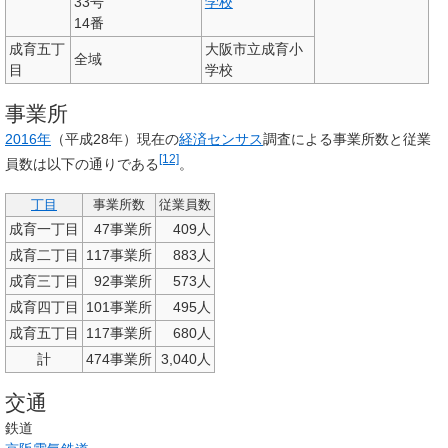
33号
学校
14番
成育五丁
大阪市立成育小
全域
目
学校
事業所
2016年
（平成28年）現在の
経済センサス
調査による事業所数と従業
[12]
員数は以下の通りである
。
丁目
事業所数
従業員数
成育一丁目
47事業所
409人
成育二丁目
117事業所
883人
成育三丁目
92事業所
573人
成育四丁目
101事業所
495人
成育五丁目
117事業所
680人
計
474事業所
3,040人
交通
鉄道