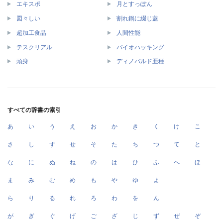
エキスポ
月とすっぽん
図々しい
割れ鍋に綴じ蓋
超加工食品
人間性能
テスクリアル
バイオハッキング
頭身
ディノバルド亜種
すべての辞書の索引
あ
い
う
え
お
か
き
く
け
こ
さ
し
す
せ
そ
た
ち
つ
て
と
な
に
ぬ
ね
の
は
ひ
ふ
へ
ほ
ま
み
む
め
も
や
ゆ
よ
ら
り
る
れ
ろ
わ
を
ん
が
ぎ
ぐ
げ
ご
ざ
じ
ず
ぜ
ぞ