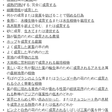
成熟
[
円熟
]する; 完全に
成育する
.
細菌
増殖
が
成育した
何かの成育または
発展
を
妨げ
ることで
弱める
行為
食用
に、
水棲生物
を
成育する
または
水生植物
を
栽培する
高木限界
を
超えて
住む、または
成育する
砂に成育、
生きて
または
潜伏する
鶏
が
販売
のために
成育される
農場
ホップ
を
成育する
庭園
よく
成育した
家畜
の羊の肉
よく
成育した
羊の肉の
一片
草地
の成育
物の
土地
大規模に
営利目的
で
成育される
栽培植物
美し
い花と先が
裂けた
葉
の
輪生
体のために
成育される
アネモネ
属
の
森林地帯
の
植物
毛ばの
ブラシ
のような
青または
ラベンダー色
の花のために
成育さ
れる
小さく
華奢な
植物
葉
の
前に
現れる
黄色
の花が
垂れ
る
性質
の
総状花序
のために
成育さ
れる
数種の
アジア
の
落葉性
の
低木
のどれか
派手に
きらめく
暗い
赤みがかった
、または
チョコレート色
の
木材
を
成育させる
熱帯
の木または
低木
のどれか
ピンク
と
白色
の花のために
成育される
しばしば
三葉
の
葉
を持つ
落