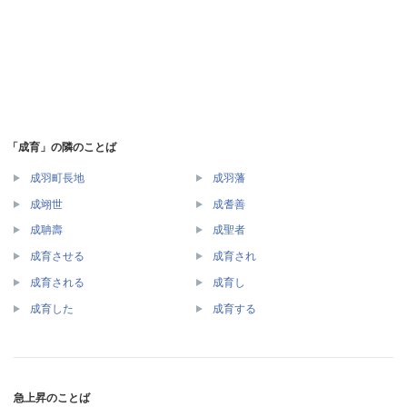
「成育」の隣のことば
成羽町長地
成羽藩
成翊世
成耆善
成聃壽
成聖者
成育させる
成育され
成育される
成育し
成育した
成育する
急上昇のことば