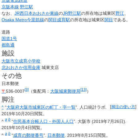
京阪電気鉄道
京阪本線
野江駅
なお、
JR西日本
おおさか東線
の
JR野江駅
の所在地は城東区
野江
、
Osaka Metro
今里筋線
の
関目成育駅
の所在地は城東区
関目
である。
道路
国道1号
都島通
施設
大阪市立成育小学校
北おおさか信用金庫
城東支店
その他
日本郵便
[3]
[13]
〒
536-0007
（集配局：
大阪城東郵便局
）
脚注
^
“
大阪府大阪市城東区の町丁・字一覧
”. 人口統計ラボ.
[
脚注の使い方
]
2019年10月20日
閲覧。
a
b
^
“
住民基本台帳人口・外国人人口
”. 大阪市 (2019年7月26日).
2019年10月4日
閲覧。
a
b
^
“
成育の郵便番号
”.
日本郵便
.
2019年8月15日
閲覧。