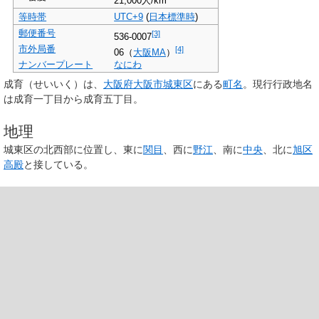
21,000人/km
等時帯
UTC+9
(
日本標準時
)
郵便番号
[3]
536-0007
市外局番
[4]
06（
大阪MA
）
ナンバープレート
なにわ
成育
（せいいく）は、
大阪府
大阪市
城東区
にある
町名
。現行行政地名
は成育一丁目から成育五丁目。
地理
城東区の北西部に位置し、東に
関目
、西に
野江
、南に
中央
、北に
旭区
高殿
と接している。