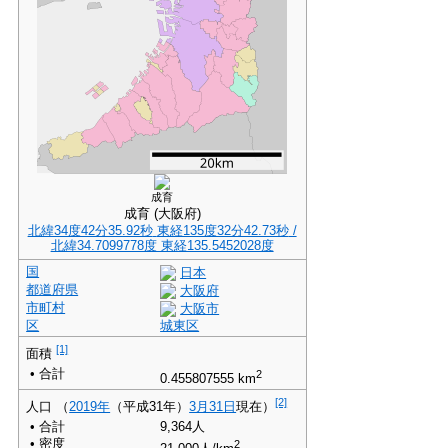
成育
成育 (大阪府)
北緯34度42分35.92秒
東経135度32分42.73秒
/
北緯34.7099778度 東経135.5452028度
国
日本
都道府県
大阪府
市町村
大阪市
区
城東区
[1]
面積
• 合計
2
0.455807555 km
[2]
人口
（
2019年
（平成31年）
3月31日
現在）
• 合計
9,364人
• 密度
2