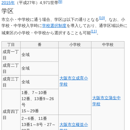
[9]
2015年
（平成27年）
4,971世帯
学区
[10]
市立小・中学校に通う場合、学区は以下の通りとなる
。なお、小
学校・中学校入学時に
学校選択制度
を導入しており、通学区域以外に
[11]
城東区の小学校・中学校から選択することも可能
。
丁目
番
小学校
中学校
成育一丁
全域
目
成育二丁
全域
目
大阪市立成育小
成育三丁
全域
学校
目
1番、7～10番
大阪市立蒲生中
12番、13番9～26
学校
号
15～29番
成育四丁
目
2～6番、11番
13番1～8号・27～
大阪市立榎並小