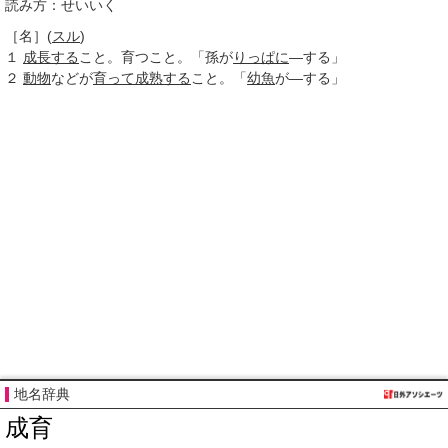
読み方：せいいく
［名］
(
スル
)
１
成長する
こと。育つこと。「孫が
りっぱに
―する」
２
動物
などが
育って
成熟する
こと。「
幼魚
が―する」
地名辞典
成育