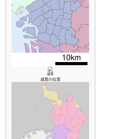
成育
成育の位置