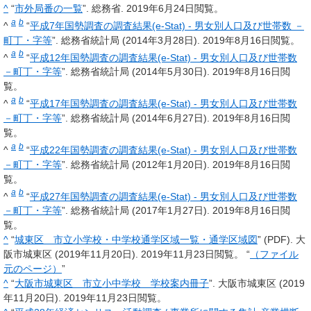
^
“
市外局番の一覧
”. 総務省.
2019年6月24日
閲覧。
a
b
^
“
平成7年国勢調査の調査結果(e-Stat) - 男女別人口及び世帯数 －
町丁・字等
”. 総務省統計局 (2014年3月28日).
2019年8月16日
閲覧。
a
b
^
“
平成12年国勢調査の調査結果(e-Stat) - 男女別人口及び世帯数
－町丁・字等
”. 総務省統計局 (2014年5月30日).
2019年8月16日
閲
覧。
a
b
^
“
平成17年国勢調査の調査結果(e-Stat) - 男女別人口及び世帯数
－町丁・字等
”. 総務省統計局 (2014年6月27日).
2019年8月16日
閲
覧。
a
b
^
“
平成22年国勢調査の調査結果(e-Stat) - 男女別人口及び世帯数
－町丁・字等
”. 総務省統計局 (2012年1月20日).
2019年8月16日
閲
覧。
a
b
^
“
平成27年国勢調査の調査結果(e-Stat) - 男女別人口及び世帯数
－町丁・字等
”. 総務省統計局 (2017年1月27日).
2019年8月16日
閲
覧。
^
“
城東区 市立小学校・中学校通学区域一覧・通学区域図
” (PDF). 大
阪市城東区 (2019年11月20日).
2019年11月23日
閲覧。 “
（ファイル
元のページ）
”
^
“
大阪市城東区 市立小中学校 学校案内冊子
”. 大阪市城東区 (2019
年11月20日).
2019年11月23日
閲覧。