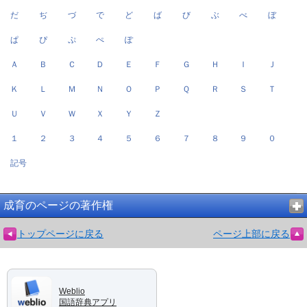
だ
ぢ
づ
で
ど
ば
び
ぶ
べ
ぼ
ぱ
ぴ
ぷ
ぺ
ぽ
Ａ
Ｂ
Ｃ
Ｄ
Ｅ
Ｆ
Ｇ
Ｈ
Ｉ
Ｊ
Ｋ
Ｌ
Ｍ
Ｎ
Ｏ
Ｐ
Ｑ
Ｒ
Ｓ
Ｔ
Ｕ
Ｖ
Ｗ
Ｘ
Ｙ
Ｚ
１
２
３
４
５
６
７
８
９
０
記号
成育のページの著作権
トップページに戻る
ページ上部に戻る
Weblio
国語辞典アプリ