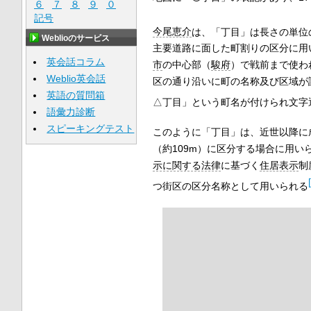
６
７
８
９
０
記号
今尾恵介
は、「丁目」は長さの単位
Weblioのサービス
主要道路に面した町割りの区分に用
英会話コラム
市
の中心部（
駿府
）で戦前まで使わ
Weblio英会話
区の通り沿いに町の名称及び区域が
英語の質問箱
△丁目」という町名が付けられ文字
語彙力診断
スピーキングテスト
このように「丁目」は、近世以降に
（約109m）に区分する場合に用
示に関する法律
に基づく
住居表示
制
[
つ街区の区分名称として用いられる