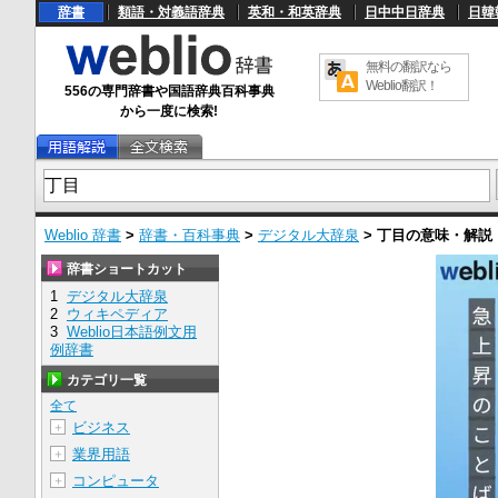
辞書
類語・対義語辞典
英和・和英辞典
日中中日辞典
日韓
無料の翻訳なら
Weblio翻訳！
556の専門辞書や国語辞典百科事典
から一度に検索!
Weblio 辞書
>
辞書・百科事典
>
デジタル大辞泉
>
丁目
の意味・解説
辞書ショートカット
1
デジタル大辞泉
2
ウィキペディア
3
Weblio日本語例文用
例辞書
カテゴリ一覧
全て
ビジネス
＋
業界用語
＋
コンピュータ
＋