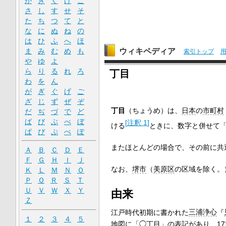
か
き
く
け
こ
さ
し
す
せ
そ
た
ち
つ
て
と
な
に
ぬ
ね
の
は
ひ
ふ
へ
ほ
ウィキペディア
ま
み
む
め
も
索引トップ
や
ゆ
よ
ら
り
る
れ
ろ
丁目
わ
を
ん
が
ぎ
ぐ
げ
ご
ざ
じ
ず
ぜ
ぞ
丁目
（ちょうめ）は、
日本
の
市町村
だ
ぢ
づ
で
ど
ば
び
ぶ
べ
ぼ
[
注釈 1
]
ける
ときに、数字と併せて
ぱ
ぴ
ぷ
ぺ
ぽ
またほとんどの場合で、その前に共
Ａ
Ｂ
Ｃ
Ｄ
Ｅ
Ｆ
Ｇ
Ｈ
Ｉ
Ｊ
なお、
堺市
（
美原区
の区域を除く。
Ｋ
Ｌ
Ｍ
Ｎ
Ｏ
Ｐ
Ｑ
Ｒ
Ｓ
Ｔ
Ｕ
Ｖ
Ｗ
Ｘ
Ｙ
由来
Ｚ
江戸時代初期に書かれた
三浦浄心
『
１
２
３
４
５
地図に「◯丁目」の表記があり、1