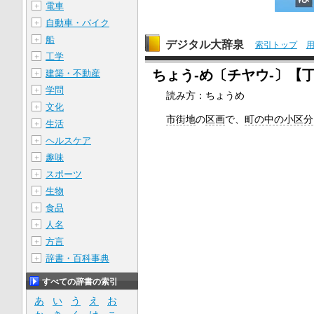
電車
＋
自動車・バイク
＋
船
＋
デジタル大辞泉
索引トップ
工学
＋
ちょう‐め〔チヤウ‐〕【
建築・不動産
＋
学問
＋
読み方：ちょうめ
文化
＋
市街地
の
区画
で、
町の中の小区分
生活
＋
ヘルスケア
＋
趣味
＋
スポーツ
＋
生物
＋
食品
＋
人名
＋
方言
＋
辞書・百科事典
＋
すべての辞書の索引
あ
い
う
え
お