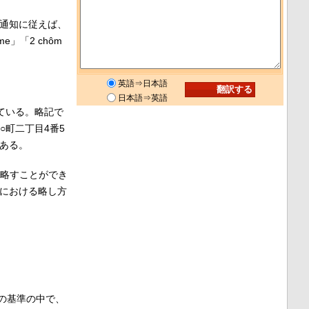
通知に従えば、
」「2 chôm
英語⇒日本語
日本語⇒英語
ている。略記で
○町二丁目4番5
もある。
と略すことができ
域における略し方
の基準の中で、