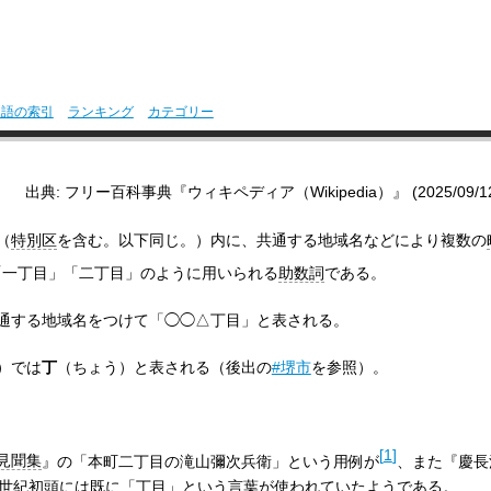
用語の索引
ランキング
カテゴリー
出典: フリー百科事典『ウィキペディア（Wikipedia）』 (2025/09/12 0
（
特別区
を含む。以下同じ。）内に、共通する地域名などにより複数の
「一丁目」「二丁目」のように用いられる
助数詞
である。
通する地域名をつけて「◯◯△丁目」と表される。
）では
丁
（ちょう）と表される（後出の
#堺市
を参照）。
[
1
]
見聞集
』の「本町二丁目の滝山彌次兵衛」という用例が
、また『慶長
7世紀初頭には既に「丁目」という言葉が使われていたようである。