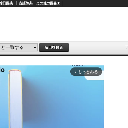
韓日辞典
古語辞典
その他の辞書▼
もっとみる
arrow_forward_ios