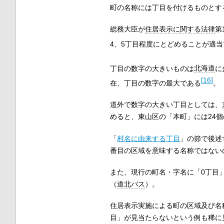
町の名称には丁目を付けるものとす
総務大臣が
住居表示に関する法律
第
4、5丁目程度にとどめることが適
丁目の数字の大きいものは
北海道
に
[
16
]
在、丁目の数字の最大である
。
道外で数字の大きい丁目としては、
めると、東山区の「本町」には24
「
村名に由来する丁目
」の節で後述
番目の区域を意味する名称ではない
また、現行の町名・字名に「0丁目
（
道北バス
）。
住居表示実施による町の区域及び名称
目」が見当たらないという例も稀に