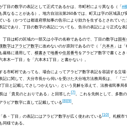
が丁目の数字の表記として正式であるかは、市町村により異なる（「
#
も異なることがある）。地方自治法第260条では、町又は字の区域及び
ている（かつては都道府県知事の告示により効力を生ずるとされていた
表記であり、丁目の数字の表記についても、告示の表記により正式な表
、丁目は町の区域の一部又は小字の名称であるので、丁目の数字は
固有
漢数字
は
アラビア数字
に改めないのが原則であるので（「
六本木
」は「
も厳格に適用して、
横書き
で
地番
や
住居番号
をアラビア数字で書くとき
六本木一丁目」を「六本木1丁目」と書かない）。
する市町村であっても、場合によってアラビア数字表記を容認する立場
表記に関して、大分市長から伺いを受けた大分地方法務局長は、「『二
2丁目と記載してさしつかえない」という見解を添えて、法務省民事局
[
7
]
長は「貴見のとおりである」と回答した
。これを先例として、多数の
[
8
]
[
9
]
アラビア数字に直して記載している
。
[
10
]
「条・丁目」の表記にはアラビア数字が広く使われている
。札幌市
も同様である。