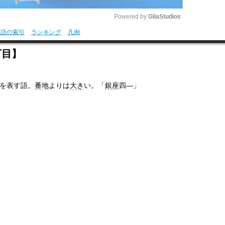
Powered by 
GliaStudios
用語の索引
ランキング
凡例
M
丁目】
u
t
を表す語。
番地
よりは
大き
い。「
銀座
四―」
e