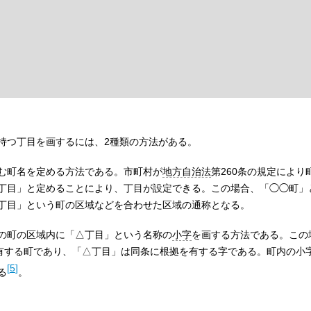
持つ丁目を画するには、2種類の方法がある。
む町名を定める方法である。市町村が
地方自治法
第260条の規定により
丁目」と定めることにより、丁目が設定できる。この場合、「◯◯町」
丁目」という町の区域などを合わせた区域の通称となる。
の町の区域内に「△丁目」という名称の
小字
を画する方法である。この
を有する町であり、「△丁目」は同条に根拠を有する字である。町内の小
[
5
]
る
。