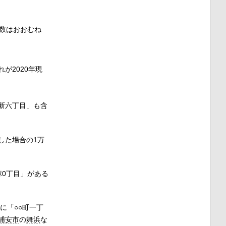
数はおおむね
れが2020年現
新六丁目」も含
した場合の1万
麻0丁目」がある
に「○○町一丁
浦安市
の
舞浜
な