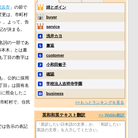
横浜市
」の節で
姉とボイン
変更は、市町村
buyer
）。よって、告
service
記が決まる。
浅井カヨ
名詞
の一部であ
邂逅
6本木」とは書
customer
も丁目の数字は
小和田敏子
確認
も、公的に採用
学校法人吉祥寺学園
丁目』は固有名
長に照会したこ
business
市町村で、住民
>>もっとランキングを見る
英和和英テキスト翻訳
>> Weblio翻訳
では告示の表記