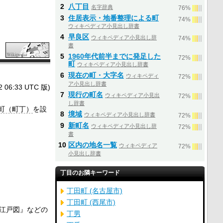
2
八丁目
名字辞典
|
|
|
|
|
76%
3
住居表示・地番整理による町
|
|
|
|
|
74%
ウィキペディア小見出し辞書
4
早良区
ウィキペディア小見出し辞
|
|
|
|
|
74%
書
5
1960年代前半までに発足した
|
|
|
|
|
72%
町
ウィキペディア小見出し辞書
6
現在の町・大字名
ウィキペディ
|
|
|
|
|
72%
ア小見出し辞書
6:33 UTC 版)
7
現行の町名
ウィキペディア小見出
|
|
|
|
|
72%
し辞書
町（町丁）
を設
8
境域
ウィキペディア小見出し辞書
|
|
|
|
|
72%
9
新町名
ウィキペディア小見出し辞
|
|
|
|
|
72%
書
10
区内の地名一覧
ウィキペディア
|
|
|
|
|
72%
小見出し辞書
丁目のお隣キーワード
丁田町 (名古屋市)
丁田町 (西尾市)
江戸図』などの
丁男