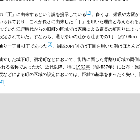
[
2
]
の「
丁
」に由来するという説を提示している
。多くは、
街道
や
大店
が
いられており、これが長さに由来した「丁」を用いた理由と考えられる
れていた江戸時代からの旧町の区域では家康による慶長の町割りによっ
設定されていた。すなわち、通り沿いの辻から辻までの1丁（約109m
[
3
]
通り一丁目=1丁であった
。街区の内側では丁目を用いた例はほとんど
成立した城下町、宿場町などにおいて、街路に面した背割り町域の両側
いられる名称であったが、近代以降、特に
1962年
（昭和37年）に公布・施
度などによる町の区域の設定においては、距離の基準をまったく失い、
4
]
。