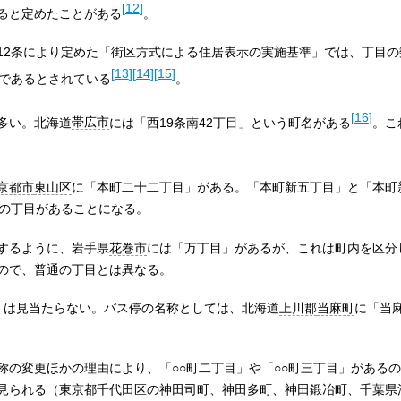
[
12
]
ると定めたことがある
。
12条により定めた「街区方式による住居表示の実施基準」では、丁目の
[
13
]
[
14
]
[
15
]
当であるとされている
。
[
16
]
多い。北海道
帯広市
には「西19条南42丁目」という町名がある
。こ
京都市
東山区
に「本町二十二丁目」がある。「本町新五丁目」と「本町
個の丁目があることになる。
するように、岩手県
花巻市
には「万丁目」があるが、これは町内を区分
ので、普通の丁目とは異なる。
」は見当たらない。バス停の名称としては、北海道
上川郡
当麻町
に「当
の変更ほかの理由により、「○○町二丁目」や「○○町三丁目」があるの
見られる（東京都
千代田区
の
神田司町
、
神田多町
、
神田鍛冶町
、千葉県