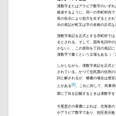
漢数字またはアラビア数字のいずれ
後述するように、同一の市町村内で
長の告示により効力を生ずるとされ
示の表記が町又は字の名称の正式な
漢数字表記を正式とする市町村では
るとされる。そして、固有名詞中の
かない）、この原則を丁目の表記に
漢数字で書くという立場もある（「
しかしながら、漢数字表記を正式と
されている。かつて
住民票
の住所の
詞と解されるが、横書の場合は便宜
[
6
]
とがある
。これに対して、民事局
票に丁目を記載するときは漢数字を
今尾恵介
の著書によれば、北海道の
がアラビア数字であり、
街区表示板