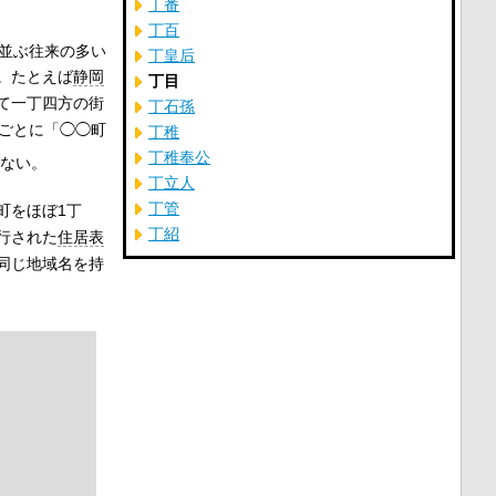
丁番
丁百
並ぶ往来の多い
丁皇后
。たとえば
静岡
丁目
て一丁四方の街
丁石孫
）ごとに「◯◯町
丁稚
丁稚奉公
ない。
丁立人
丁管
町をほぼ1丁
丁紹
行された
住居表
同じ地域名を持