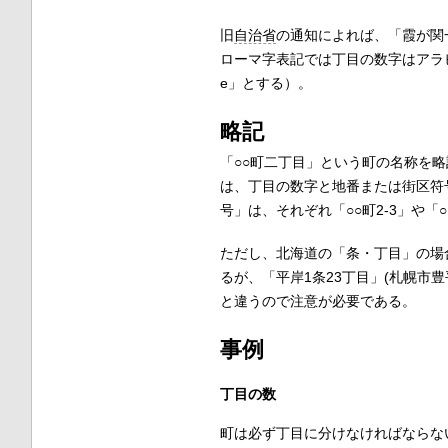
旧
自治省
の通知によれば、「霞が関一丁目
ローマ字表記では丁目の数字はアラビア数
e」とする）。
略記
「○○町二丁目」という町の名称を
は、丁目の数字と地番または街区符
号」は、それぞれ「○○町2-3」や「
ただし、北海道の「条・丁目」の場合
るが、「平岸1条23丁目」(札幌市豊
と違うので注意が必要である。
事例
丁目の数
町は必ず丁目に分けなければならな