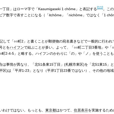
[
11
]
」はローマ字で「Kasumigaseki 1 chôme」と表記する
。この
字で表すことになる（「itchôme」「nichôme」ではなく「1 chôme
略記して「○○町2」と書くことが郵便物の宛名書きなどで一般的に行われ
号とを
ハイフン
で結ぶことが多い。よって、「○○町二丁目3番地」や「○
○○町2-4-5」と略する。ハイフンのかわりに「の」や「ノ」を使うこと
は事情が異なり、「北51条東15丁目」(札幌市東区)を「北51東15」
平区)は「平岸1-23」となり（平岸1丁目23番ではない）、その他の地
いわけではない。もっとも、
東京都
はかつて、
住居表示
を実施するため