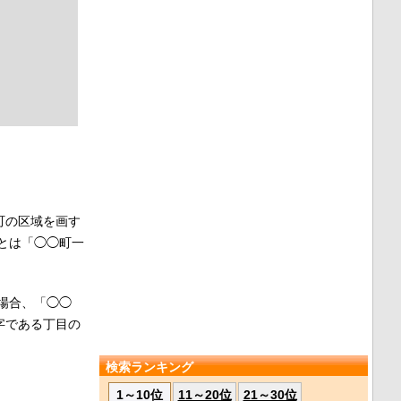
町の区域を画す
とは「◯◯町一
場合、「◯◯
字である丁目の
検索ランキング
1～10位
11～20位
21～30位