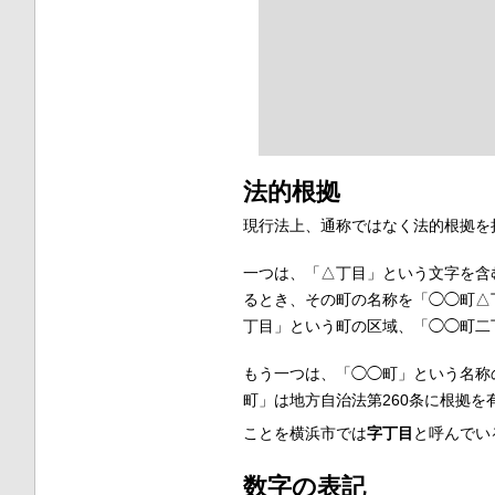
法的根拠
現行法上、通称ではなく法的根拠を
一つは、「△丁目」という文字を含
るとき、その町の名称を「◯◯町△
丁目」という町の区域、「◯◯町二
もう一つは、「◯◯町」という名称
町」は地方自治法第260条に根拠
ことを横浜市では
字丁目
と呼んでい
数字の表記