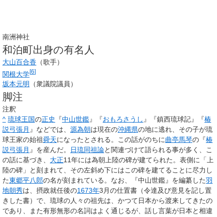
南洲神社
和泊町出身の有名人
大山百合香
（歌手）
[
6
]
関根大学
坂本元明
（衆議院議員）
脚注
注釈
^
琉球王国
の
正史
『
中山世鑑
』『
おもろさうし
』『鎮西琉球記』『
椿
説弓張月
』などでは、
源為朝
は現在の
沖縄県
の地に逃れ、その子が琉
球王家の始祖
舜天
になったとされる。この話がのちに
曲亭馬琴
の『
椿
説弓張月
』を産んだ。
日琉同祖論
と関連づけて語られる事が多く、こ
の話に基づき、
大正
11年には為朝上陸の碑が建てられた。表側に「上
陸の碑」と刻まれて、その左斜め下にはこの碑を建てることに尽力し
た
東郷平八郎
の名が刻まれている。なお、『中山世鑑』を編纂した
羽
地朝秀
は、摂政就任後の
1673年
3月の仕置書（令達及び意見を記し置
きした書）で、琉球の人々の祖先は、かつて日本から渡来してきたの
であり、また有形無形の名詞はよく通じるが、話し言葉が日本と相違