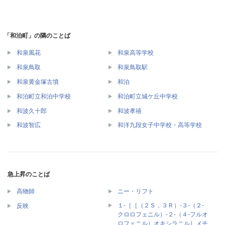
「和泊町」の隣のことば
和泉風花
和泉高等学校
和泉鳥取
和泉鳥取駅
和泉黄金塚古墳
和泊
和泊町立和泊中学校
和泊町立城ケ丘中学校
和波久十郎
和波孝禧
和波智広
和洋九段女子中学校・高等学校
急上昇のことば
高物師
ニー・リフト
１‐［［（２Ｓ，３Ｒ）‐３‐（２‐
反映
クロロフェニル）‐２‐（４‐フルオ
ロフェニル）オキシラニル］メチ