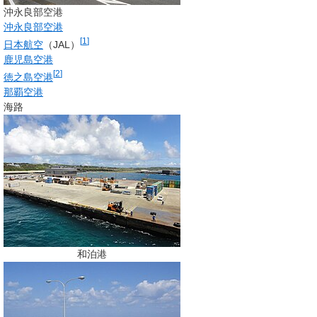
沖永良部空港
沖永良部空港
[
1
]
日本航空
（JAL）
鹿児島空港
[
2
]
徳之島空港
那覇空港
海路
和泊港