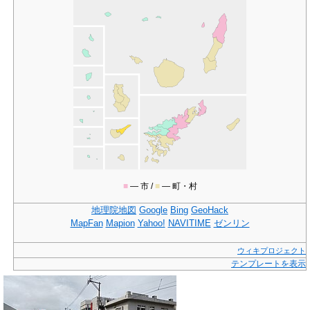
■
― 市 /
■
― 町・村
地理院地図
Google
Bing
GeoHack
MapFan
Mapion
Yahoo!
NAVITIME
ゼンリン
ウィキプロジェクト
テンプレートを表示