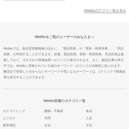
Weblioのアプリ一覧を見る
Weblioをご覧のユーザーのみなさまへ
Weblioでは、統合型辞書検索のほかに、「類語辞典」や「英和・和英辞典」、「手話
辞典」を利用することができます。辞書、類語辞典、英和・和英辞典、手話辞典は連
動しており、それぞれの検索結果へのリンクが表示されます。また、解説記事の本文
中では、Weblioに登録されている他のキーワードへのリンクが自動的に貼られます。
解説文で登場した分からないキーワードや気になるキーワードは、1クリックで検索結
果を表示することができます。
Weblio辞書のカテゴリ一覧
カテゴリトップ
建物・不動産
食品
ビジネス
学問
人名
業界用語
文化
方言