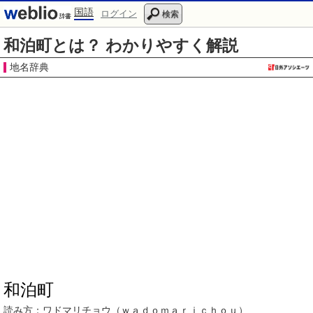
国語
ログイン
検索
和泊町とは？ わかりやすく解説
地名辞典
和泊町
読み方：
ワドマリチョウ（ｗａｄｏｍａｒｉｃｈｏｕ）