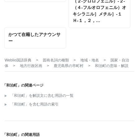
（２‐クロロフェニル）‐２‐
（４‐フルオロフェニル）オ
キシラニル］メチル］‐１
Ｈ‐１，２，…
かつて在籍したアナウンサ
ー
Weblio国語辞典
>
固有名詞の種類
>
地域・地名
>
国家・自治
体
>
地方行政区画
>
鹿児島県の市町村
>
和泊町
の意味・解説
「和泊町」の関連ページ
「和泊町」を解説文に含む用語の一覧
「和泊町」を含む用語の索引
「和泊町」の関連用語