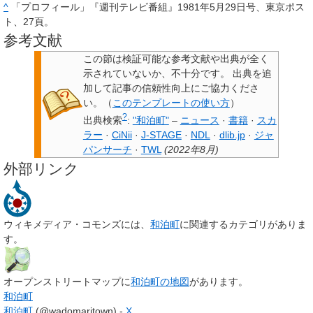
^
「プロフィール」『週刊テレビ番組』1981年5月29日号、東京ポス
ト、27頁。
参考文献
この節は検証可能な参考文献や出典が全く
示されていないか、不十分です。
出典を追
加して記事の信頼性向上にご協力くださ
い。
（
このテンプレートの使い方
）
?
出典検索
:
"和泊町"
–
ニュース
·
書籍
·
スカ
ラー
·
CiNii
·
J-STAGE
·
NDL
·
dlib.jp
·
ジャ
パンサーチ
·
TWL
(
2022年8月
)
外部リンク
ウィキメディア・コモンズには、
和泊町
に関連するカテゴリがありま
す。
オープンストリートマップに
和泊町の地図
があります。
和泊町
和泊町
(@wadomaritown) -
X