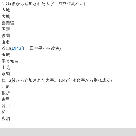
伊延(後から追加された大字。成立時期不明)
内城
大城
喜美留
国頭
後蘭
瀬名
谷山(
1943年
、田舎平から改称)
玉城
手々知名
出花
永嶺
仁志(後から追加された大字。1947年永嶺字から別れ成立)
西原
根折
古里
皆川
和
和泊