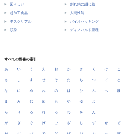
図々しい
割れ鍋に綴じ蓋
超加工食品
人間性能
テスクリアル
バイオハッキング
頭身
ディノバルド亜種
すべての辞書の索引
あ
い
う
え
お
か
き
く
け
こ
さ
し
す
せ
そ
た
ち
つ
て
と
な
に
ぬ
ね
の
は
ひ
ふ
へ
ほ
ま
み
む
め
も
や
ゆ
よ
ら
り
る
れ
ろ
わ
を
ん
が
ぎ
ぐ
げ
ご
ざ
じ
ず
ぜ
ぞ
だ
ぢ
づ
で
ど
ば
び
ぶ
べ
ぼ