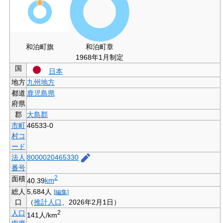
和泊町旗
和泊町章
1968年1月制定
国
日本
地方
九州地方
都道
鹿児島県
府県
郡
大島郡
市町
46533-0
村コ
ード
法人
8000020465330
番号
面積
2
40.39
km
総人
5,684
人
[編集]
口
（
推計人口
、2026年2月1日）
人口
2
141
人/km