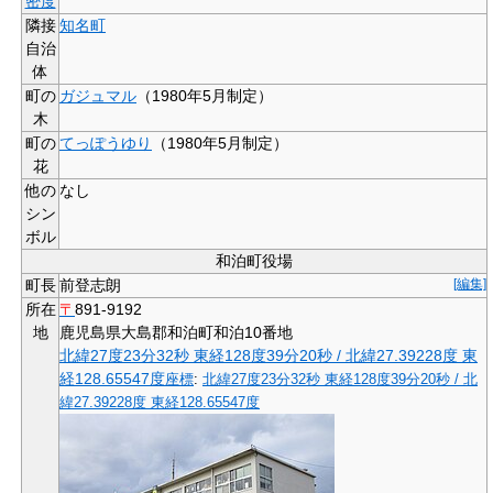
密度
隣接
知名町
自治
体
町の
ガジュマル
（1980年5月制定）
木
町の
てっぽうゆり
（1980年5月制定）
花
他の
なし
シン
ボル
和泊町役場
町長
前登志朗
[編集]
所在
〒
891-9192
地
鹿児島県大島郡和泊町和泊10番地
北緯27度23分32秒
東経128度39分20秒
/
北緯27.39228度 東
経128.65547度
座標
:
北緯27度23分32秒
東経128度39分20秒
/
北
緯27.39228度 東経128.65547度