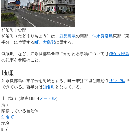
和泊町中心部
和泊町
（わどまりちょう）は、
鹿児島県
の南部、
沖永良部島
東部（東
半分）に位置する
町
。
大島郡
に属する。
気候風土など、沖永良部島全域にかかわる事柄については
沖永良部島
の記事を参照のこと。
地理
沖永良部島の東半分を町域とする。町一帯は平坦な隆起性
サンゴ礁
で
できている。西半分は
知名町
となっている。
山: 越山（標高188.4
メートル
）
海：
隣接している自治体
知名町
地名
畦布