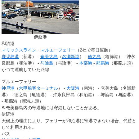
伊延港
和泊港
マリックスライン
・
マルエーフェリー
（2社で毎日運航）
鹿児島港
（新港） -
奄美大島
（
名瀬新港
） -
徳之島
（亀徳港） -
沖永
良部島（和泊港）
-
与論島
（与論港） -
本部港
-
那覇港
（那覇ふ頭）
かつて運航していた路線
マルエーフェリー
神戸港
（
六甲船客ターミナル
） -
大阪港
（南港） - 奄美大島（名瀬新
港） - 徳之島（亀徳港） -
沖永良部島（和泊港）
- 与論島（与論港）
- 那覇港（新港ふ頭）
※奄美群島内の寄港地には寄港しないことがある。
伊延港
天候上の理由により、フェリーが和泊港に寄港できない場合、代替と
して利用される。
バス