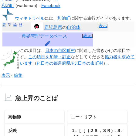
和泊町
(wadomari) -
Facebook
ウィキトラベル
には、
和泊町
に関する旅行ガイドがあります。
表
話
編
歴
[
表示
]
鹿児島県
の
自治体
[
表示
]
典拠管理データベース
この項目は、
日本の市区町村
に関連した
書きかけの項目
で
す。
この項目を加筆・訂正
などしてくださる
協力者を求めて
います
（
P:日本の都道府県
/
PJ:日本の市町村
）。
表示
編集
急上昇のことば
高物師
ニー・リフト
反映
１‐［［（２Ｓ，３Ｒ）‐３‐