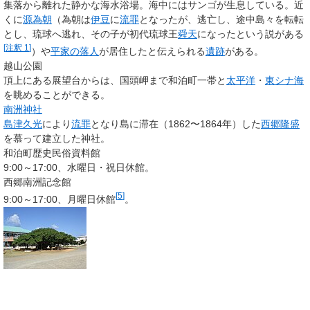
集落から離れた静かな海水浴場。海中にはサンゴが生息している。近
くに
源為朝
（為朝は
伊豆
に
流罪
となったが、逃亡し、途中島々を転転
とし、琉球へ逃れ、その子が初代琉球王
舜天
になったという説がある
[
注釈 1
]
）や
平家の落人
が居住したと伝えられる
遺跡
がある。
越山公園
頂上にある展望台からは、国頭岬まで和泊町一帯と
太平洋
・
東シナ海
を眺めることができる。
南洲神社
島津久光
により
流罪
となり島に滞在（1862〜1864年）した
西郷隆盛
を慕って建立した神社。
和泊町歴史民俗資料館
9:00～17:00、水曜日・祝日休館。
西郷南洲記念館
[
5
]
9:00～17:00、月曜日休館
。