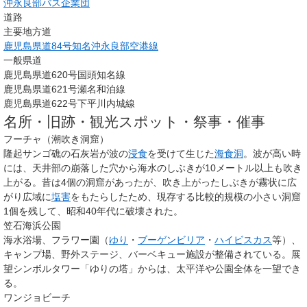
沖永良部バス企業団
道路
主要地方道
鹿児島県道84号知名沖永良部空港線
一般県道
鹿児島県道620号国頭知名線
鹿児島県道621号瀬名和泊線
鹿児島県道622号下平川内城線
名所・旧跡・観光スポット・祭事・催事
フーチャ（潮吹き洞窟）
隆起サンゴ礁の石灰岩が波の
浸食
を受けて生じた
海食洞
。波が高い時
には、天井部の崩落した穴から海水のしぶきが10メートル以上も吹き
上がる。昔は4個の洞窟があったが、吹き上がったしぶきが霧状に広
がり広域に
塩害
をもたらしたため、現存する比較的規模の小さい洞窟
1個を残して、昭和40年代に破壊された。
笠石海浜公園
海水浴場、フラワー園（
ゆり
・
ブーゲンビリア
・
ハイビスカス
等）、
キャンプ場、野外ステージ、バーベキュー施設が整備されている。展
望シンボルタワー「ゆりの塔」からは、太平洋や公園全体を一望でき
る。
ワンジョビーチ