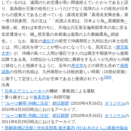
しているのは、遠国のため交通が長い間途絶えていたからであると語
り、源為朝が王家の祖先だというだけでなく琉球の人々の祖先が日本
からの渡来人であると述べている（真境名安興『真境名安興全集』第
一巻19頁参照。元の文は「「此国人生初は、日本より為
渡儀疑無
レ
二
御座
候。然れば末世の今に、天地山川五形五倫鳥獣草木の名に至る
一
迄皆通達せり。雖
然言葉の余相違は遠国の上久敷融通為
絶故
レ
レ
也」）。なお、最近の
遺伝子
の研究で沖縄県民と九州以北の本土住民
とは、同じ祖先を持つことが明らかになっている。高宮広土（
鹿児島
大学
）が、沖縄の島々に人間が適応できたのは縄文中期後半から後期
以降である為、10世紀から12世紀頃に農耕をする人々が九州から沖縄
に移住したと指摘するように、近年の
考古学
などの研究も含めて
南西
諸島
の住民の先祖は、九州南部から比較的新しい時期（10世紀前後）
[
3
]
[
4
]
に南下して定住したものが主体であると推測されている
。
出典
^
日本エアコミューター
の機材・乗務員による運航
^
乗り継ぎにより
奄美空港
へ利用可能
^
“ルーツ解明 沖縄に注目”
.
朝日新聞
. (2010年4月16日).
オリジナル
の
2010年4月20日時点におけるアーカイブ。
^
“ルーツ解明 沖縄に注目”
.
朝日新聞
. (2010年4月16日).
オリジナル
の
2011年6月29日時点におけるアーカイブ。
^
西郷南洲記念館 | 沖永良部島 観光案内 (社)おきのえらぶ島観光協会