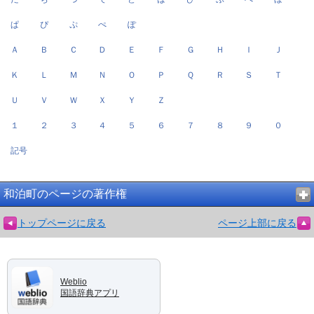
ぱ
ぴ
ぷ
ぺ
ぽ
Ａ
Ｂ
Ｃ
Ｄ
Ｅ
Ｆ
Ｇ
Ｈ
Ｉ
Ｊ
Ｋ
Ｌ
Ｍ
Ｎ
Ｏ
Ｐ
Ｑ
Ｒ
Ｓ
Ｔ
Ｕ
Ｖ
Ｗ
Ｘ
Ｙ
Ｚ
１
２
３
４
５
６
７
８
９
０
記号
和泊町のページの著作権
トップページに戻る
ページ上部に戻る
Weblio
国語辞典アプリ