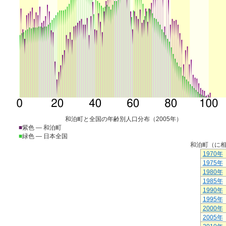
和泊町と全国の年齢別人口分布（2005年）
■
紫色 ― 和泊町
■
緑色 ― 日本全国
和泊町（に
1970年
1975年
1980年
1985年
1990年
1995年
2000年
2005年