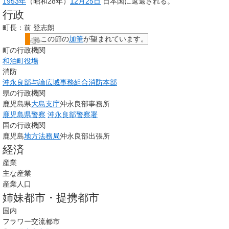
1953年
（昭和28年）
12月25日
日本国に返還される。
行政
町長：前 登志朗
この節の
加筆
が望まれています。
町の行政機関
和泊町役場
消防
沖永良部与論広域事務組合消防本部
県の行政機関
鹿児島県
大島支庁
沖永良部事務所
鹿児島県警察
沖永良部警察署
国の行政機関
鹿児島
地方法務局
沖永良部出張所
経済
産業
主な産業
産業人口
姉妹都市・提携都市
国内
フラワー交流都市