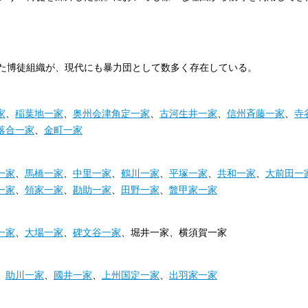
た博徒組織が、現代にも暴力団として数多く存在している。
家
、
稲葉地一家
、
奥州会津角定一家
、
古河生井一家
、
信州斉藤一家
、
寺
落合一家
、
金町一家
一家
、
馬橋一家
、
中里一家
、
鶴川一家
、
平塚一家
、
共和一家
、
大前田一
一家
、
領家一家
、
勘助一家
、
田野一家
、
鼈甲家一家
一家
、
大場一家
、
碑文谷一家
、堀井一家、横須賀一家
、
助川一家
、
國井一家
、
上州国定一家
、
出羽家一家