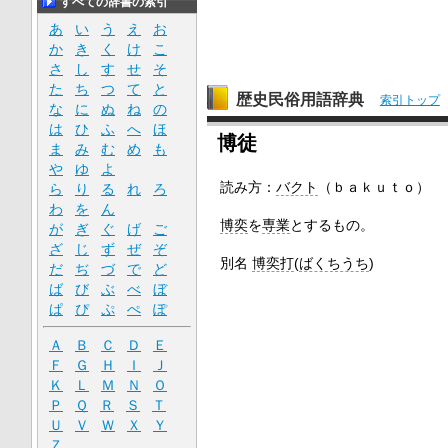
すべての辞書の索引
あ
い
う
え
お
か
き
く
け
こ
さ
し
す
せ
そ
た
ち
つ
て
と
歴史民俗用語辞典
索引トップ
な
に
ぬ
ね
の
は
ひ
ふ
へ
ほ
博徒
ま
み
む
め
も
や
ゆ
よ
読み方：
バクト
（ｂａｋｕｔｏ）
ら
り
る
れ
ろ
わ
を
ん
博奕
を
専業
とするもの。
が
ぎ
ぐ
げ
ご
ざ
じ
ず
ぜ
ぞ
別名
博奕打
(
ばくちうち
)
だ
ぢ
づ
で
ど
ば
び
ぶ
べ
ぼ
ぱ
ぴ
ぷ
ぺ
ぽ
Ａ
Ｂ
Ｃ
Ｄ
Ｅ
Ｆ
Ｇ
Ｈ
Ｉ
Ｊ
Ｋ
Ｌ
Ｍ
Ｎ
Ｏ
Ｐ
Ｑ
Ｒ
Ｓ
Ｔ
Ｕ
Ｖ
Ｗ
Ｘ
Ｙ
Ｚ