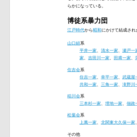
らかになっている。
博徒系暴力団
江戸時代
から
昭和
にかけて結成され
山口組
系
平井一家
、
清水一家
、
瀬戸一
家
、
吉田川一家
、
田甫一家
、
住吉会
系
住吉一家
、
幸平一家
、
武蔵屋
共和一家
、
三角一家
、
滝野川
稲川会
系
三本杉一家
、
埋地一家
、
佃政
松葉会
系
上萬一家
、
北関東大久保一家
その他