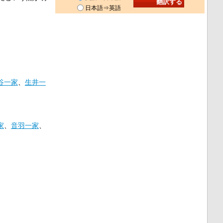
日本語⇒英語
谷一家
、
生井一
家
、
音羽一家
、