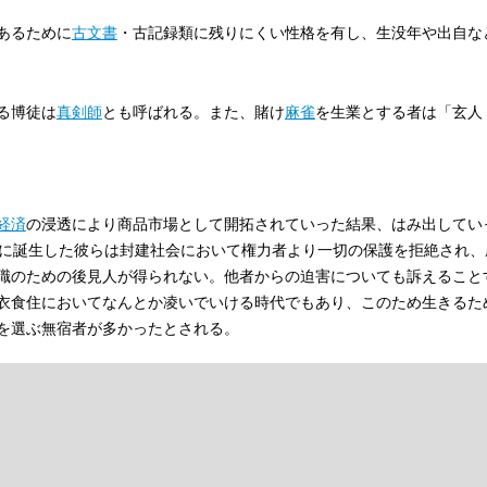
あるために
古文書
・古記録類に残りにくい性格を有し、生没年や出自な
る博徒は
真剣師
とも呼ばれる。また、賭け
麻雀
を生業とする者は「玄人
経済
の浸透により商品市場として開拓されていった結果、はみ出してい
に誕生した彼らは封建社会において権力者より一切の保護を拒絶され、
職のための後見人が得られない。他者からの迫害についても訴えること
衣食住においてなんとか凌いでいける時代でもあり、このため生きるた
を選ぶ無宿者が多かったとされる。