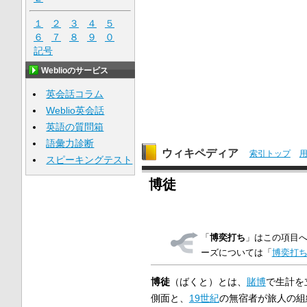
１
２
３
４
５
６
７
８
９
０
記号
Weblioのサービス
英会話コラム
Weblio英会話
英語の質問箱
語彙力診断
ウィキペディア
索引トップ
スピーキングテスト
博徒
「
博奕打ち
」はこの項目
ーズについては「
博奕打ち
博徒
（ばくと）とは、
賭博
で生計を
側面と、
19世紀
の無宿者が旅人の組