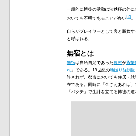
一般的に博徒の活動は法秩序の外に
[
2
]
おいても不明であることが多い
。
自らがプレイヤーとして客と勝負す
と呼ばれる。
無宿とは
無宿
は自給自足であった
農村
が
貨幣
れ
」である。19世紀の
地廻り経済圏
許されず、都市においても住居・就
在である。同時に「金さえあれば」
「バクチ」で生計を立てる博徒の道