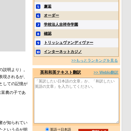
邂逅
オーダー
学校法人吉祥寺学園
確認
トリッシュヴァンディヴァー
インターネットカジノ
>>もっとランキングを見る
の説明より）。
英和和英テキスト翻訳
>> Weblio翻訳
表現されるが、
としての記憶が
は富農の子であ
者が知られてい
たという点が明
英語⇒日本語