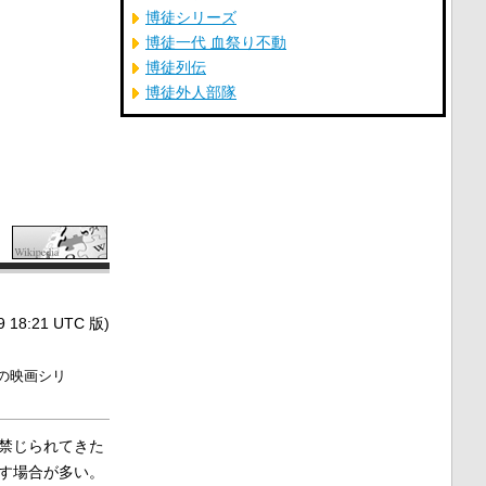
博徒シリーズ
博徒一代 血祭り不動
博徒列伝
博徒外人部隊
8:21 UTC 版)
の映画シリ
禁じられてきた
す場合が多い。