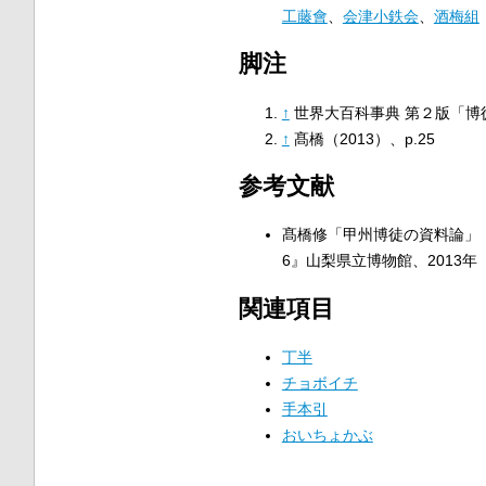
工藤會
、
会津小鉄会
、
酒梅組
脚注
↑
世界大百科事典 第２版「博
↑
髙橋（2013）、p.25
参考文献
髙橋修「甲州博徒の資料論」
6』山梨県立博物館、2013年
関連項目
丁半
チョボイチ
手本引
おいちょかぶ