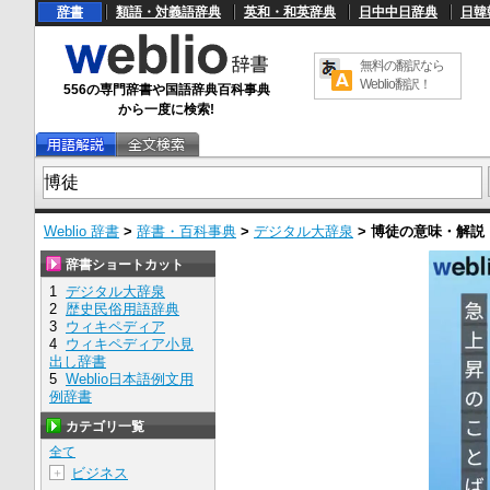
辞書
類語・対義語辞典
英和・和英辞典
日中中日辞典
日韓
無料の翻訳なら
Weblio翻訳！
556の専門辞書や国語辞典百科事典
から一度に検索!
Weblio 辞書
>
辞書・百科事典
>
デジタル大辞泉
>
博徒
の意味・解説
辞書ショートカット
1
デジタル大辞泉
2
歴史民俗用語辞典
3
ウィキペディア
4
ウィキペディア小見
出し辞書
5
Weblio日本語例文用
例辞書
カテゴリ一覧
全て
ビジネス
＋