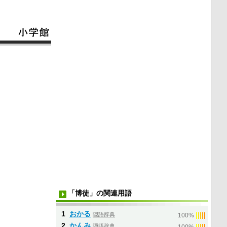
「博徒」の関連用語
1
おかる
隠語辞典
|
|
|
|
|
100%
2
かんみ
隠語辞典
|
|
|
|
|