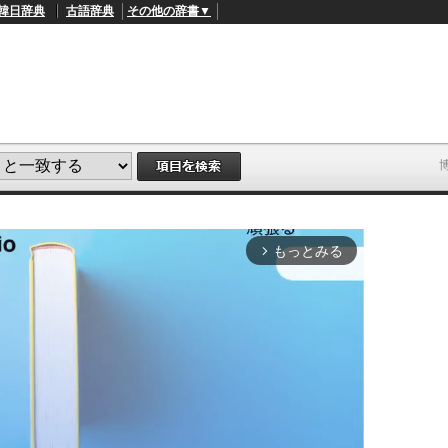
韓日辞典
古語辞典
その他の辞書▼
もっとみる
arrow_forward_ios