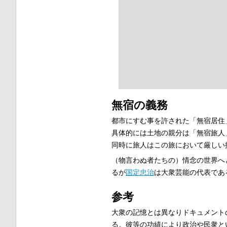
無宿の義務
都市にすむ事を許された「無宿居住
具体的には土地の親分は「無宿旅人
同時に旅人はこの旅において厳しい
（物言わぬ者たちの）情念の世界へ
るが
国定忠治
は大衆芸能の代表であ
参考
大衆の記憶とは異なりドキュメント
る。彼等の功績により政治や民衆と