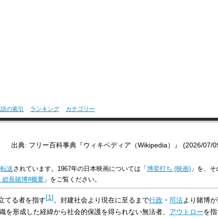
用語の索引
ランキング
カテゴリー
出典: フリー百科事典『ウィキペディア（Wikipedia）』 (2026/07/09 1
へ
転送
されています。1967年の日本映画については「
博奕打ち (映画)
」を、そ
 総長賭博#概要
」をご覧ください。
[
1
]
立てる者を指す
。封建社会より現在に至るまで
行政
・
司法
より賭博が
織を形成した経緯から社会的保護を得られない無法者、
アウトロー
を指