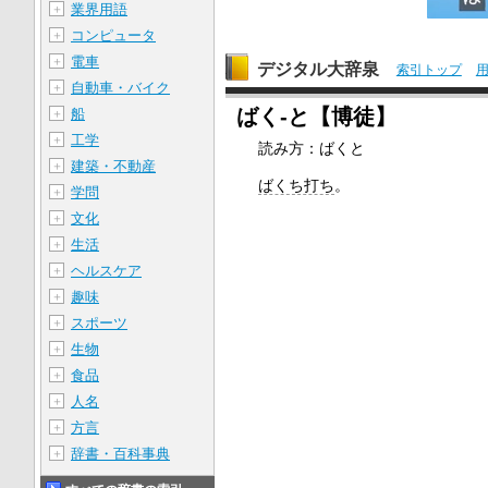
業界用語
＋
コンピュータ
＋
電車
＋
デジタル大辞泉
索引トップ
自動車・バイク
＋
ばく‐と【博徒】
船
＋
工学
＋
読み方：ばくと
建築・不動産
＋
ばくち打ち
。
学問
＋
文化
＋
生活
＋
ヘルスケア
＋
趣味
＋
スポーツ
＋
生物
＋
食品
＋
人名
＋
方言
＋
辞書・百科事典
＋