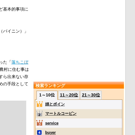
ど基本的事項に
（バイニン）」
った「
落ちこぼ
農村に住む事は
すら出来ない存
めの手段として
検索ランキング
1～10位
11～20位
21～30位
姉とボイン
マートルコービン
service
buyer