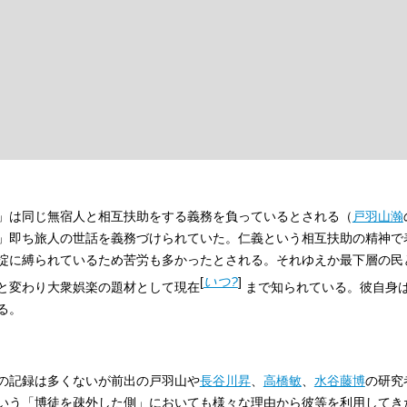
」は同じ無宿人と相互扶助をする義務を負っているとされる（
戸羽山瀚
」即ち旅人の世話を義務づけられていた。仁義という相互扶助の精神で
掟に縛られているため苦労も多かったとされる。それゆえか最下層の民
[
いつ?
]
と変わり大衆娯楽の題材として
現在
まで知られている。彼自身
る。
の記録は多くないが前出の戸羽山や
長谷川昇
、
高橋敏
、
水谷藤博
の研究
いう「博徒を疎外した側」においても様々な理由から彼等を利用してき