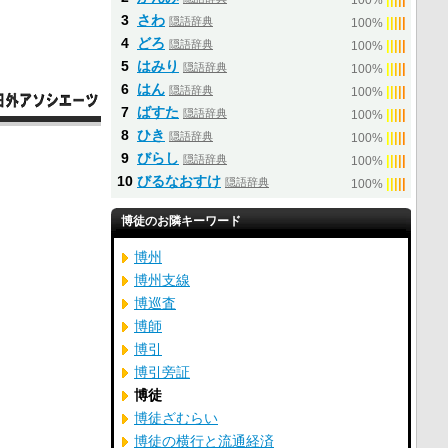
100%
3
さわ
隠語辞典
|
|
|
|
|
100%
4
どろ
隠語辞典
|
|
|
|
|
100%
5
はみり
隠語辞典
|
|
|
|
|
100%
6
はん
隠語辞典
|
|
|
|
|
100%
7
ばすた
隠語辞典
|
|
|
|
|
100%
8
ひき
隠語辞典
|
|
|
|
|
100%
9
びらし
隠語辞典
|
|
|
|
|
100%
10
びるなおすけ
隠語辞典
|
|
|
|
|
100%
博徒のお隣キーワード
博州
博州支線
博巡査
博師
博引
博引旁証
博徒
博徒ざむらい
博徒の横行と流通経済