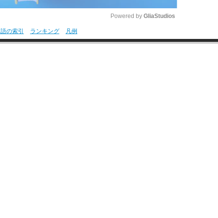
Powered by 
GliaStudios
用語の索引
ランキング
凡例
M
u
t
e