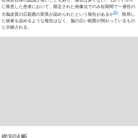
症候群自体の認識が薄いこともあり、報告は多くない。 EBウイルス
に罹患した患者において、限定された画像法でのみ短期間で一過性の
[
5
]
大脳皮質の広範囲の変異が認められたという報告があるが
、限局し
た病巣を認めるような報告はなく、脳の広い範囲が関わっているもの
と示唆される。
鑑別診断