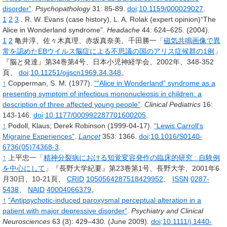
disorder”
.
Psychopathology
31
: 85-89.
doi
:
10.1159/000029027
.
1
2
3
.
R. W. Evans (case history), L. A. Rolak (expert opinion)“The
Alice in Wonderland syndrome”.
Headache
44
: 624
–
625.
(2004).
1
2
亀井淳、佐々木真理、赤坂真奈美、千田勝一「
磁気共鳴画像で異
常を認めたEBウイルス脳症による不思議の国のアリス症候群の1例
」
『脳と発達』第34巻第4号、日本小児神経学会、2002年、348-352
頁、
doi
:
10.11251/ojjscn1969.34.348
。
↑
Copperman,
S. M.
(1977).
““Alice in Wonderland” syndrome as a
presenting symptom of infectious mononucleosis in children: a
description of three affected young people”
.
Clinical Pediatrics
16
:
143-146.
doi
:
10.1177/000992287701600205
.
↑
Podoll,
Klaus
;
Derek Robinson
(1999-04-17).
“Lewis Carroll's
Migraine Experiences”
.
Lancet
353
: 1366.
doi
:
10.1016/S0140-
6736(05)74368-3
.
↑
上平忠一「
精神分裂病における知覚変容発作の臨床的研究
: 自験例
を中心にして
」『長野大学紀要』第23巻第1号、長野大学、2001年6
月30日、10-21頁、
CRID
1050564287518429952
、
ISSN
0287-
5438
、
NAID
40004066379
。
↑
“Antipsychotic-induced paroxysmal perceptual alteration in a
patient with major depressive disorder”
.
Psychiatry and Clinical
Neurosciences
63
(3): 429–430.
(June 2009).
doi
:
10.1111/j.1440-