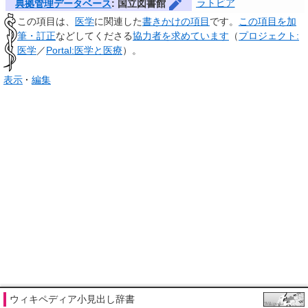
ラトビア
典拠管理データベース
: 国立図書館
この項目は、
医学
に関連した
書きかけの項目
です。
この項目を加
筆・訂正
などしてくださる
協力者を求めています
（
プロジェクト:
医学
／
Portal:医学と医療
）。
表示
編集
ウィキペディア小見出し辞書