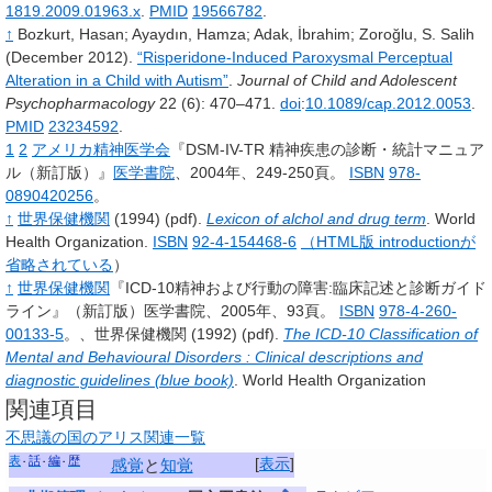
1819.2009.01963.x
.
PMID
19566782
.
↑
Bozkurt,
Hasan
;
Ayaydın,
Hamza
;
Adak,
İbrahim
;
Zoroğlu,
S. Salih
(December 2012).
“Risperidone-Induced Paroxysmal Perceptual
Alteration in a Child with Autism”
.
Journal of Child and Adolescent
Psychopharmacology
22
(6): 470–471.
doi
:
10.1089/cap.2012.0053
.
PMID
23234592
.
1
2
アメリカ精神医学会
『DSM-IV-TR 精神疾患の診断・統計マニュア
ル（新訂版）』
医学書院
、2004年、249-250頁。
ISBN
978-
0890420256
。
↑
世界保健機関
(1994)
(pdf).
Lexicon of alchol and drug term
.
World
Health Organization.
ISBN
92-4-154468-6
（HTML版 introductionが
省略されている
）
↑
世界保健機関
『ICD‐10精神および行動の障害:臨床記述と診断ガイド
ライン』（新訂版）医学書院、2005年、93頁。
ISBN
978-4-260-
00133-5
。
、
世界保健機関
(1992)
(pdf).
The ICD-10 Classification of
Mental and Behavioural Disorders
: Clinical descriptions and
diagnostic guidelines (blue book)
.
World Health Organization
関連項目
不思議の国のアリス関連一覧
表
話
編
歴
[
表示
]
感覚
と
知覚