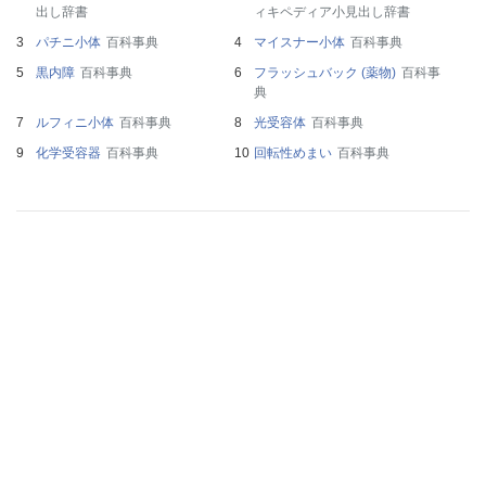
出し辞書
ィキペディア小見出し辞書
パチニ小体
百科事典
マイスナー小体
百科事典
黒内障
百科事典
フラッシュバック (薬物)
百科事
典
ルフィニ小体
百科事典
光受容体
百科事典
化学受容器
百科事典
回転性めまい
百科事典