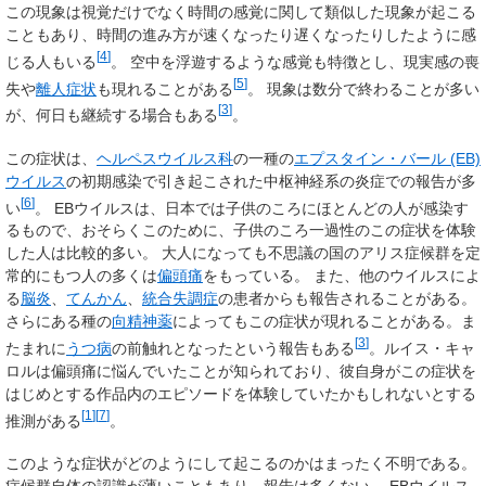
この現象は視覚だけでなく時間の感覚に関して類似した現象が起こる
こともあり、時間の進み方が速くなったり遅くなったりしたように感
[
4
]
じる人もいる
。 空中を浮遊するような感覚も特徴とし、現実感の喪
[
5
]
失や
離人症状
も現れることがある
。 現象は数分で終わることが多い
[
3
]
が、何日も継続する場合もある
。
この症状は、
ヘルペスウイルス科
の一種の
エプスタイン・バール (EB)
ウイルス
の初期感染で引き起こされた中枢神経系の炎症での報告が多
[
6
]
い
。 EBウイルスは、日本では子供のころにほとんどの人が感染す
るもので、おそらくこのために、子供のころ一過性のこの症状を体験
した人は比較的多い。 大人になっても不思議の国のアリス症候群を定
常的にもつ人の多くは
偏頭痛
をもっている。 また、他のウイルスによ
る
脳炎
、
てんかん
、
統合失調症
の患者からも報告されることがある。
さらにある種の
向精神薬
によってもこの症状が現れることがある。ま
[
3
]
たまれに
うつ病
の前触れとなったという報告もある
。ルイス・キャ
ロルは偏頭痛に悩んでいたことが知られており、彼自身がこの症状を
はじめとする作品内のエピソードを体験していたかもしれないとする
[
1
]
[
7
]
推測がある
。
このような症状がどのようにして起こるのかはまったく不明である。