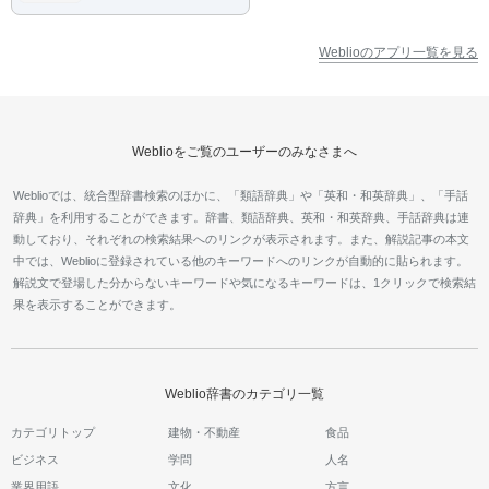
Weblioのアプリ一覧を見る
Weblioをご覧のユーザーのみなさまへ
Weblioでは、統合型辞書検索のほかに、「類語辞典」や「英和・和英辞典」、「手話
辞典」を利用することができます。辞書、類語辞典、英和・和英辞典、手話辞典は連
動しており、それぞれの検索結果へのリンクが表示されます。また、解説記事の本文
中では、Weblioに登録されている他のキーワードへのリンクが自動的に貼られます。
解説文で登場した分からないキーワードや気になるキーワードは、1クリックで検索結
果を表示することができます。
Weblio辞書のカテゴリ一覧
カテゴリトップ
建物・不動産
食品
ビジネス
学問
人名
業界用語
文化
方言