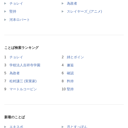
チョレイ
為政者
堅持
スレイヤーズ_(アニメ)
河本ロバート
ことば検索ランキング
チョレイ
姉とボイン
学校法人吉祥寺学園
邂逅
為政者
確認
松村謙三 (実業家)
矜持
マートルコービン
堅持
新着のことば
エキスポ
月とすっぽん