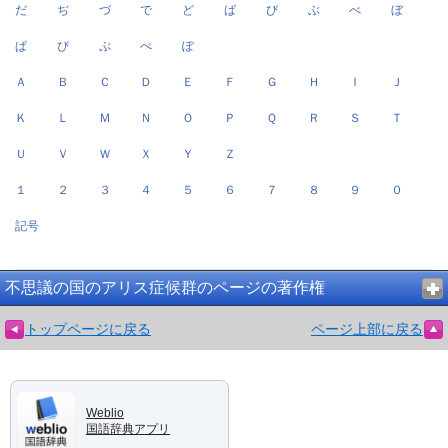
だ
ぢ
づ
で
ど
ば
び
ぶ
べ
ぼ
ぱ
ぴ
ぷ
ぺ
ぽ
Ａ
Ｂ
Ｃ
Ｄ
Ｅ
Ｆ
Ｇ
Ｈ
Ｉ
Ｊ
Ｋ
Ｌ
Ｍ
Ｎ
Ｏ
Ｐ
Ｑ
Ｒ
Ｓ
Ｔ
Ｕ
Ｖ
Ｗ
Ｘ
Ｙ
Ｚ
１
２
３
４
５
６
７
８
９
０
記号
不思議の国のアリス症候群のページの著作権
トップページに戻る
ページ上部に戻る
Weblio
国語辞典アプリ