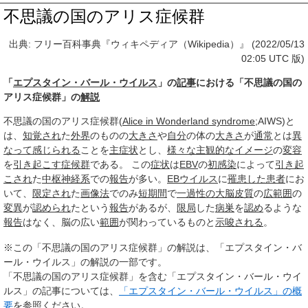
不思議の国のアリス症候群
出典: フリー百科事典『ウィキペディア（Wikipedia）』 (2022/05/13
02:05 UTC 版)
「
エプスタイン・バール・ウイルス
」の
記事
における「不思議の国の
アリス症候群」の
解説
不思議の国のアリス症候群(
Alice in Wonderland syndrome
;AIWS)と
は、
知覚され
た
外界
のものの
大きさ
や
自分
の体の
大きさ
が
通常
とは
異
なって
感じられる
ことを
主症状
とし、
様々な
主観的な
イメージ
の
変容
を
引き起こす
症候群
である。 この
症状
は
EBV
の
初感染
によって
引き起
こされ
た
中枢神経系
での
報告
が多い。
EBウイルス
に
罹患した
患者
にお
いて、
限定され
た
画像法
でのみ
短期間
で
一過性の
大脳皮質
の
広範囲
の
変異
が
認められ
たという
報告
があるが、
限局
した
病巣
を
認め
るような
報告
はなく、脳の広い
範囲
が関わっているものと
示唆される
。
※この「不思議の国のアリス症候群」の解説は、「エプスタイン・バ
ール・ウイルス」の解説の一部です。
「不思議の国のアリス症候群」を含む「エプスタイン・バール・ウイ
ルス」の記事については、
「エプスタイン・バール・ウイルス」の概
要
を参照ください。