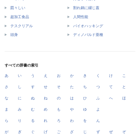
図々しい
割れ鍋に綴じ蓋
超加工食品
人間性能
テスクリアル
バイオハッキング
頭身
ディノバルド亜種
すべての辞書の索引
あ
い
う
え
お
か
き
く
け
こ
さ
し
す
せ
そ
た
ち
つ
て
と
な
に
ぬ
ね
の
は
ひ
ふ
へ
ほ
ま
み
む
め
も
や
ゆ
よ
ら
り
る
れ
ろ
わ
を
ん
が
ぎ
ぐ
げ
ご
ざ
じ
ず
ぜ
ぞ