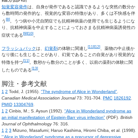
知覚変容発作
は、自身が発作であると認識できるような突然の数分か
ら数時間の発作的な、視覚的な変容の特徴があり、多くは不快感を伴
[
8
]
う
。うつ病や小児自閉症でも抗精神病薬の使用でも生じるようにな
り、抗精神病薬を中止することによっておさまる抗精神病薬誘発性の
[
9
]
[
10
]
症状である
。
[
11
]
[
12
]
フラッシュバック
は、
幻覚剤
の体験に関連し
、薬物の中止後か
なり後にも生じることがあり、幻覚であることの自覚があり視覚的な
[
11
]
特徴を持つ
。数秒から数分のことが多く、以前の薬剤の体験に関
[
13
]
したものである
。
脚注・参考文献
1
2
Todd,
J.
(1955).
“The syndrome of Alice in Wonderland”
.
Canadian Medical Association Journal
73
: 701-704.
PMC
1826192
.
PMID
13304769
.
1
2
Cinbis,
M.
;
S. Aysun
(1992).
“Alice in Wonderland syndrome as
an initial manifestation of Epstein-Barr virus infection”
(PDF).
British
Journal of Ophthalmology
76
: 316
.
1
2
3
Mizuno,
Masafumi
;
Haruo Kashima, Hiromi Chiba, et al.
(1998).
“‘Alice in Wonderland’ syndrome as a precursor of depressive