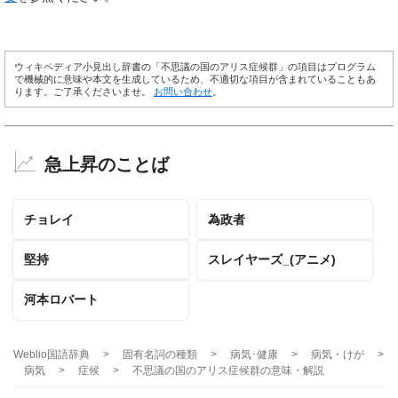
ウィキペディア小見出し辞書の「不思議の国のアリス症候群」の項目はプログラム
で機械的に意味や本文を生成しているため、不適切な項目が含まれていることもあ
ります。ご了承くださいませ。
お問い合わせ
。
急上昇のことば
チョレイ
為政者
堅持
スレイヤーズ_(アニメ)
河本ロバート
Weblio国語辞典
>
固有名詞の種類
>
病気･健康
>
病気・けが
>
病気
>
症候
>
不思議の国のアリス症候群
の意味・解説