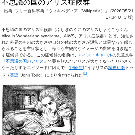
不思議の国のアリス症候群
出典: フリー百科事典『ウィキペディア（Wikipedia）』 (2026/05/21
17:34 UTC 版)
不思議の国のアリス症候群
（ふしぎのくにのアリスしょうこうぐん、
Alice in Wonderland syndrome、AIWS、
アリス症候群
）とは、知覚さ
れた外界のものの大きさや自分の体の大きさが通常とは異なって感じ
られることを主症状とし、様々な主観的なイメージの変容を引き起こ
す症候群である。 この症候群の名前は、
ルイス・キャロル
の児童文学
『
不思議の国のアリス
』で薬を飲んだアリスが大きくなったり小さく
なったりするエピソードに因んで、
1955年
にイギリスの
精神科医
トッ
[
1
]
ド（
英語
:
John Todd
）により名付けられた
。