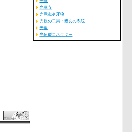
光覚
光覚寺
光覚獣身牙狼
光親の二男：親友の系統
光角
光角型コネクター