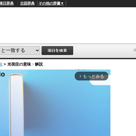
韓日辞典
古語辞典
その他の辞書▼
候
>
光視症
の意味・解説
もっとみる
arrow_forward_ios