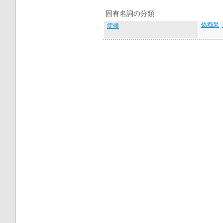
固有名詞の分類
偽痴呆
症候