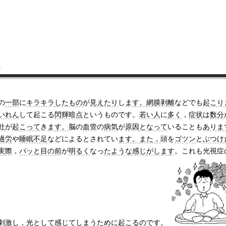
引
の
一部
に
キラキラ
したもの
が
見えたり
し
ます。
網膜剥離
などでも
起こり
いれん
して起こる
閃輝暗点
というものです。
若い人
に
多く
，
症状
は
数分
吐
が
起こって
き
ます。
脳の
血管
の
病気
が
原因
となって
いることも
ありま
過労
や
睡眠不足
などによるとされてい
ます。
また，
頭を
ゴツン
と
ぶつけ
実際
，
パッと
目の前
が
明るく
なっ
たような
感じ
がします
。これも光視症
刺激し
，光として
感じて
しまうた
めに起こるのです。