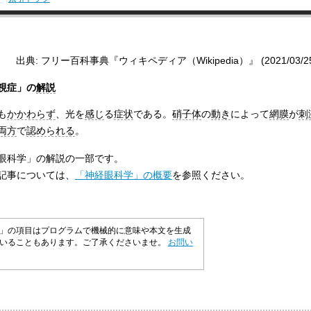
出典: フリー百科事典『ウィキペディア（Wikipedia）』 (2021/03/25 0
視症」の
解説
も
かかわらず
、光を
感じ
る
症状
である。
硝子体
の
動き
によって
網膜
が
刺
両方
で
認められる
。
眼科学」の解説の一部です。
記事については、
「神経眼科学」の概要
を参照ください。
」の項目はプログラムで機械的に意味や本文を生成
ていることもあります。ご了承くださいませ。
お問い