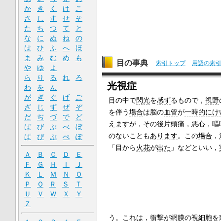
か
き
く
け
こ
さ
し
す
せ
そ
た
ち
つ
て
と
な
に
ぬ
ね
の
は
ひ
ふ
へ
ほ
ま
み
む
め
も
目の事典
索引トップ
用語の索
や
ゆ
よ
ら
り
る
れ
ろ
光視症
わ
を
ん
が
ぎ
ぐ
げ
ご
目の中で
閃光
を
感ず
るもので，
視野
ざ
じ
ず
ぜ
ぞ
を伴う
場合
は脳の
血管
が
一時的に
け
だ
ぢ
づ
で
ど
えます
が，
その後
片頭痛
，
悪心
，
嘔
ば
び
ぶ
べ
ぼ
のないことも
あります
。この
場合
，
ぱ
ぴ
ぷ
ぺ
ぽ
「目から
火花
が
出た
」などといい，
Ａ
Ｂ
Ｃ
Ｄ
Ｅ
Ｆ
Ｇ
Ｈ
Ｉ
Ｊ
Ｋ
Ｌ
Ｍ
Ｎ
Ｏ
Ｐ
Ｑ
Ｒ
Ｓ
Ｔ
Ｕ
Ｖ
Ｗ
Ｘ
Ｙ
Ｚ
う
。これは，
衝撃
が
網膜
の
視細胞
を