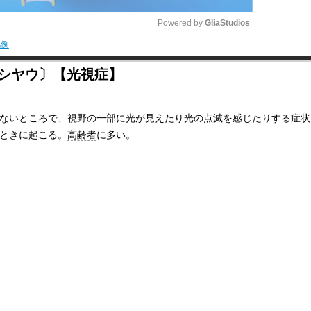
Powered by 
GliaStudios
凡例
M
シシヤウ〕【光視症】
u
t
ないところで、
視野
の
一部
に光が
見えたり
光の
点滅
を
感じた
りする
症状
e
ときに起こる。
高齢者
に多い。