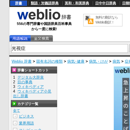
辞書
類語・対義語辞典
英和・和英辞典
日中中日辞典
日韓
無料の翻訳なら
Weblio翻訳！
556の専門辞書や国語辞典百科事典
から一度に検索!
Weblio 辞書
>
固有名詞の種類
>
病気･健康
>
病気・けが
>
病気
>
症
辞書ショートカット
1
デジタル大辞泉
2
目の事典
3
ウィキペディア
4
ウィキペディア小見
出し辞書
カテゴリ一覧
全て
ビジネス
＋
業界用語
＋