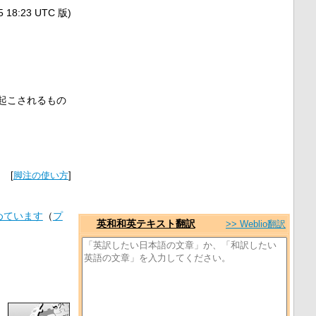
8:23 UTC 版)
起こされるもの
[
脚注の使い方
]
めています
（
プ
英和和英テキスト翻訳
>> Weblio翻訳