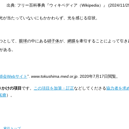
出典: フリー百科事典『ウィキペディア（Wikipedia）』 (2024/11/25 1
光が当たっていないにもかかわらず、光を感じる症状。
つとして、
眼球
の中にある
硝子体
が、
網膜
を牽引することによって引き
がある。
師会Webサイト
”.
www.tokushima.med.or.jp
.
2020年7月17日
閲覧。
きかけの項目
です。
この項目を加筆・訂正
などしてくださる
協力者を求
と医療
）。
索引トップ