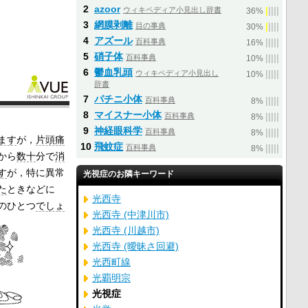
2
azoor
ウィキペディア小見出し辞書
|
|
|
|
|
36%
3
網膜剥離
目の事典
|
|
|
|
|
30%
4
アズール
百科事典
|
|
|
|
|
16%
5
硝子体
百科事典
|
|
|
|
|
10%
6
鬱血乳頭
ウィキペディア小見出し
|
|
|
|
|
10%
辞書
7
パチニ小体
百科事典
|
|
|
|
|
8%
8
マイスナー小体
百科事典
|
|
|
|
|
8%
9
神経眼科学
百科事典
|
|
|
|
|
8%
ます
が，
片頭痛
10
飛蚊症
百科事典
|
|
|
|
|
8%
から
数十
分で
消
す
が，特に異常
光視症のお隣キーワード
た
ときなどに
光西寺
のひとつ
でしょ
光西寺 (中津川市)
光西寺 (川越市)
光西寺 (曖昧さ回避)
光西町線
光覇明宗
光視症