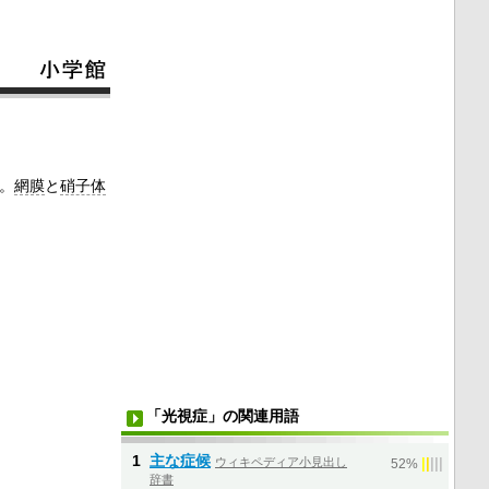
。
網膜
と
硝子体
「光視症」の関連用語
1
主な症候
ウィキペディア小見出し
|
|
|
|
|
52%
辞書