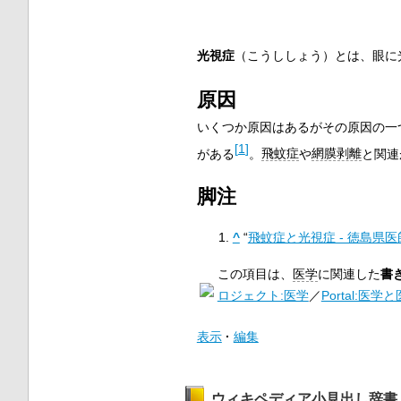
光視症
（こうししょう）とは、眼に
原因
いくつか原因はあるがその原因の一
[
1
]
がある
。
飛蚊症
や
網膜剥離
と関連
脚注
^
“
飛蚊症と光視症 - 徳島県医
この項目は、
医学
に関連した
書
ロジェクト:医学
／
Portal:医学
表示
編集
ウィキペディア小見出し辞書