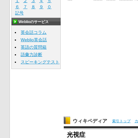
１
２
３
４
５
６
７
８
９
０
記号
Weblioのサービス
英会話コラム
Weblio英会話
英語の質問箱
語彙力診断
スピーキングテスト
ウィキペディア
索引トップ
光視症