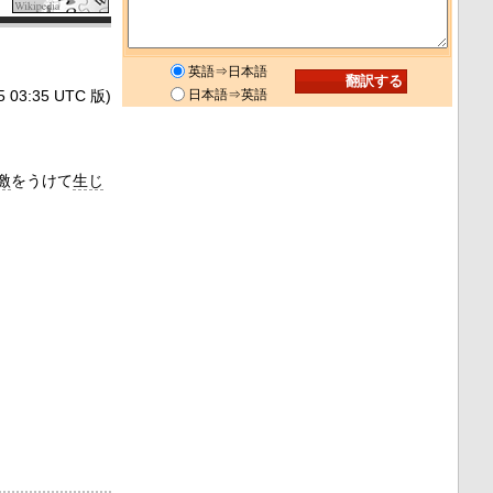
英語⇒日本語
3:35 UTC 版)
日本語⇒英語
激
をうけて
生じ