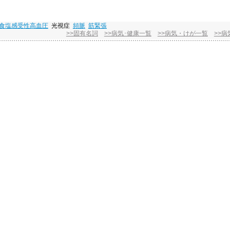
食塩感受性高血圧
光視症
頻脈
筋緊張
>>固有名詞
>>病気･健康一覧
>>病気・けが一覧
>>病