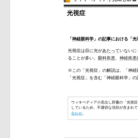
光視症
「
神経眼科学
」の
記事
における「光
光視症は目に光が
あたって
いないに
ることが多い。
眼科疾患
、
神経疾患
※この「光視症」の解説は、「神経
「光視症」を含む「神経眼科学」の
ウィキペディア小見出し辞書の「光視症
しているため、不適切な項目が含まれ
合わせ
。