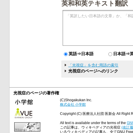
英和和英テキスト翻訳
英語⇒日本語
日本語⇒
「光視症」を含む用語の索引
光視症のページへのリンク
光視症のページの著作権
(C)Shogakukan Inc.
株式会社 小学館
Copyright (C) 医療法人社団 医新会 All Right R
All text is available under the terms of the
GNU
この記事は、ウィキペディアの光視症
(改訂履
いるウィキペディアの記事も、全てGNU Free Do