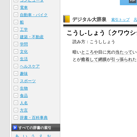
コンピュータ
＋
電車
＋
自動車・バイク
＋
デジタル大辞泉
索引トップ
船
＋
工学
＋
こうし‐しょう〔クワウ
建築・不動産
＋
読み方：こうししょう
学問
＋
文化
＋
暗い
ところや
目に光の
当たって
い
生活
＋
とが
癒着して
網膜
が
引っ張られ
た
ヘルスケア
＋
趣味
＋
スポーツ
＋
生物
＋
食品
＋
人名
＋
方言
＋
辞書・百科事典
＋
すべての辞書の索引
あ
い
う
え
お