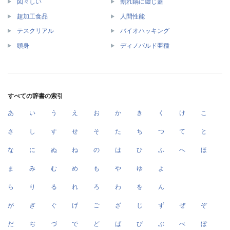
図々しい
割れ鍋に綴じ蓋
超加工食品
人間性能
テスクリアル
バイオハッキング
頭身
ディノバルド亜種
すべての辞書の索引
あ
い
う
え
お
か
き
く
け
こ
さ
し
す
せ
そ
た
ち
つ
て
と
な
に
ぬ
ね
の
は
ひ
ふ
へ
ほ
ま
み
む
め
も
や
ゆ
よ
ら
り
る
れ
ろ
わ
を
ん
が
ぎ
ぐ
げ
ご
ざ
じ
ず
ぜ
ぞ
だ
ぢ
づ
で
ど
ば
び
ぶ
べ
ぼ