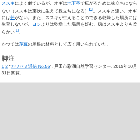
ススキ
によく似ているが、オギは
地下茎
で広がるために株立ちになら
[
1
]
ない（ススキは束状に生えて株立ちになる）
。ススキと違い、オギ
には
芒
がない。また、ススキが生えることのできる乾燥した場所には
生育しないが、
ヨシ
よりは乾燥した場所を好む。穂はススキよりも柔
[
1
]
らかい
。
かつては
茅葺
の屋根の材料として広く用いられていた。
脚注
1
2
“
カワセミ通信 No.56
”.
戸田市彩湖自然学習センター.
2019年10月
31日閲覧。