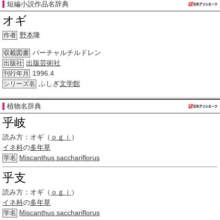
短編小説作品名辞典
オギ
野本
隆
作者
バーチャルチルドレン
収載図書
出版芸術社
出版社
1996.4
刊行年月
ふしぎ
文学館
シリーズ名
植物名辞典
乎岐
読み方：
オギ（
ｏｇｉ
）
イネ科
の
多年草
Miscanthus sacchariflorus
学名
乎支
読み方：
オギ（
ｏｇｉ
）
イネ科
の
多年草
Miscanthus sacchariflorus
学名