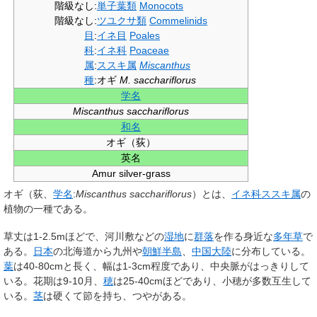
階級なし
:
単子葉類
Monocots
階級なし
:
ツユクサ類
Commelinids
目
:
イネ目
Poales
科
:
イネ科
Poaceae
属
:
ススキ属
Miscanthus
種
:
オギ
M. sacchariflorus
学名
Miscanthus sacchariflorus
和名
オギ（荻）
英名
Amur silver-grass
オギ
（荻、
学名
:
Miscanthus sacchariflorus
）とは、
イネ科
ススキ属
の
植物の一種である。
草丈は1-2.5mほどで、河川敷などの
湿地
に
群落
を作る身近な
多年草
で
ある。
日本
の北海道から九州や
朝鮮半島
、
中国大陸
に分布している。
葉
は40-80cmと長く、幅は1-3cm程度であり、中央脈がはっきりして
いる。花期は9-10月、
穂
は25-40cmほどであり、小穂が多数互生して
いる。
茎
は硬くて節を持ち、つやがある。