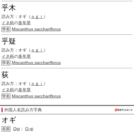
乎木
読み方：
オギ（
ｏｇｉ
）
イネ科
の
多年草
Miscanthus sacchariflorus
学名
乎疑
読み方：
オギ（
ｏｇｉ
）
イネ科
の
多年草
Miscanthus sacchariflorus
学名
荻
読み方：
オギ（
ｏｇｉ
）
イネ科
の
多年草
Miscanthus sacchariflorus
学名
外国人名読み方字典
オギ
Ogi
；
O-gi
名前