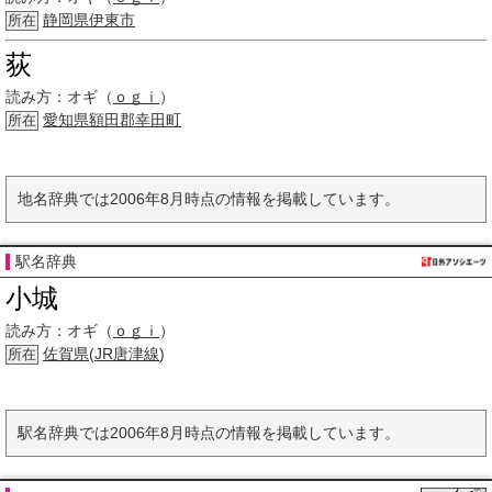
静岡県
伊東市
所在
荻
読み方：
オギ（
ｏｇｉ
）
愛知県
額田郡
幸田町
所在
地名辞典では2006年8月時点の情報を掲載しています。
駅名辞典
小城
読み方：
オギ（
ｏｇｉ
）
佐賀県
(
JR
唐津線
)
所在
駅名辞典では2006年8月時点の情報を掲載しています。