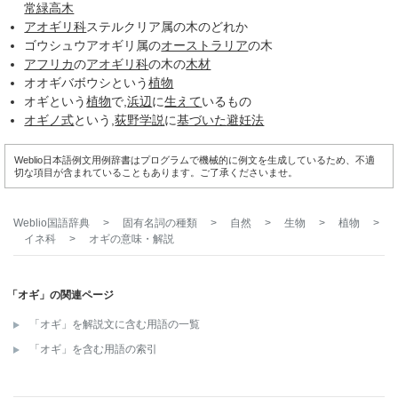
常緑高木
アオギリ科
ステルクリア属の木のどれか
ゴウシュウアオギリ属の
オーストラリア
の木
アフリカ
の
アオギリ科
の木の
木材
オオギバボウシという
植物
オギという
植物
で,
浜辺
に
生えて
いるもの
オギノ式
という,
荻野学説
に
基づいた
避妊法
Weblio日本語例文用例辞書はプログラムで機械的に例文を生成しているため、不適
切な項目が含まれていることもあります。ご了承くださいませ。
Weblio国語辞典
>
固有名詞の種類
>
自然
>
生物
>
植物
>
イネ科
>
オギ
の意味・解説
「オギ」の関連ページ
「オギ」を解説文に含む用語の一覧
「オギ」を含む用語の索引