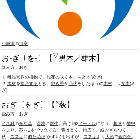
小城市
の
市章
▽
お‐ぎ〔を‐〕【
男木／雄木】
読み方：おぎ
１
雌雄異株
の
植物
で、
雄花
の咲く木。→
女木
(めぎ)
２
木材
を
接合する
とき、
継ぎ手
が
凸状
をしたほうの
木材
。→
女木
(め
ぎ)
×
おぎ〔をぎ〕【
荻】
読み方：おぎ
イネ科
の
多年草
。
湿地
に
群生
。高さ約2
メートル
になり、
根茎
が
地中
を
走り
、
茎
を1本ずつ
立て
る。
葉
は
長く
、
幅広く
、縁が
ざらつく
。
秋、
ススキ
に
似た
花穂
(かすい)を出すが、
ススキ
より
大形
で
銀白色
。