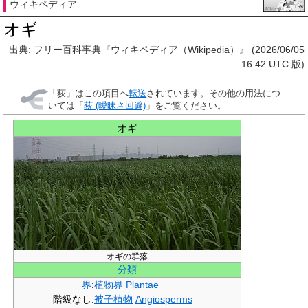
ウィキペディア
オギ
出典: フリー百科事典『ウィキペディア（Wikipedia）』 (2026/06/05
16:42 UTC 版)
「
荻
」はこの項目へ
転送
されています。その他の用法につ
いては「
荻 (曖昧さ回避)
」をご覧ください。
オギ
オギの群落
分類
界
:
植物界
Plantae
階級なし
:
被子植物
Angiosperms