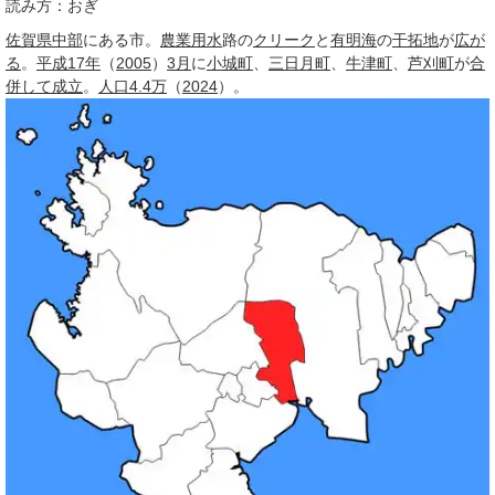
読み方：おぎ
佐賀県
中部
にある市。
農業用水
路の
クリーク
と
有明海
の
干拓地
が
広が
る
。
平成17年
（
2005
）
3月
に
小城町
、
三日月町
、
牛津町
、
芦刈町
が
合
併して
成立
。
人口
4.4
万
（
2024
）。