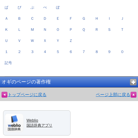
ぱ
ぴ
ぷ
ぺ
ぽ
Ａ
Ｂ
Ｃ
Ｄ
Ｅ
Ｆ
Ｇ
Ｈ
Ｉ
Ｊ
Ｋ
Ｌ
Ｍ
Ｎ
Ｏ
Ｐ
Ｑ
Ｒ
Ｓ
Ｔ
Ｕ
Ｖ
Ｗ
Ｘ
Ｙ
Ｚ
１
２
３
４
５
６
７
８
９
０
記号
オギのページの著作権
トップページに戻る
ページ上部に戻る
Weblio
国語辞典アプリ