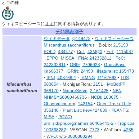
オギの穂
ウィキスピーシーズに
オギ
に関する情報があります。
分類群識別子
ウィキデータ
:
Q149473
ウィキスピーシーズ
:
Miscanthus sacchariflorus
BioLib:
215199
BOLD
:
434477
CoL
:
43MQX
EoL
:
1115037
EPPO
:
MISSA
FNA
:
242332811
FoC
:
242332811
GBIF
:
2706023
GrassBase
:
imp06377
GRIN
:
24490
iNaturalist
:
165473
IPNI
:
408766-1
IRMNG
:
11167693
ITIS
:
Miscanthus
503854
MichiganFlora:
2151
MoBotPF
:
sacchariflorus
368170
NatureServe
:
2.161425
NBN
:
NHMSYS0000460736
NCBI
:
183675
Observation.org
:
142154
Open Tree of Life
:
355148
Plant List
:
kew-424639
PLANTS
:
MISA
POWO
:
urn:lsid:ipni.org:names:60466443-2
Tropicos
:
100368282
VASCAN:
7773
WisFlora:
4265
WFO
:
wfo-0000880294