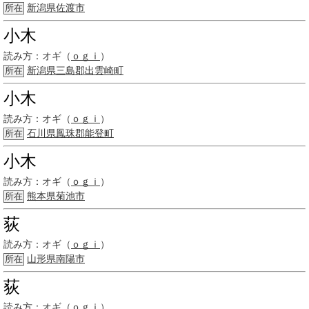
新潟県
佐渡市
所在
小木
読み方：
オギ（
ｏｇｉ
）
新潟県
三島郡
出雲崎町
所在
小木
読み方：
オギ（
ｏｇｉ
）
石川県
鳳珠郡
能登町
所在
小木
読み方：
オギ（
ｏｇｉ
）
熊本県
菊池市
所在
荻
読み方：
オギ（
ｏｇｉ
）
山形県
南陽市
所在
荻
読み方：
オギ（
ｏｇｉ
）