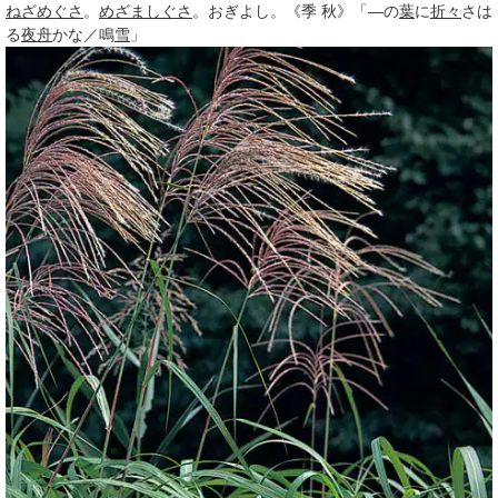
ねざめぐさ
。
めざましぐさ
。おぎよし。《
季
秋》「―の
葉
に
折々
さは
る
夜舟
かな／鳴
雪
」