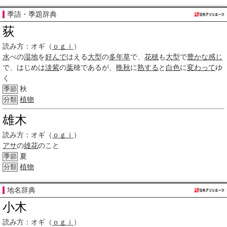
季語・季題辞典
荻
読み方：
オギ（
ｏｇｉ
）
水
べの
湿地
を
好んで
はえる
大型
の
多年草
で、
花穂
も
大型
で
豊かな
感じ
で、はじめは
淡紫
の
葉
穂であるが、
晩秋
に
熟する
と
白色
に
変わって
ゆ
く
秋
季節
植物
分類
雄木
読み方：
オギ（
ｏｇｉ
）
アサ
の
雄花
のこと
夏
季節
植物
分類
地名辞典
小木
読み方：
オギ（
ｏｇｉ
）