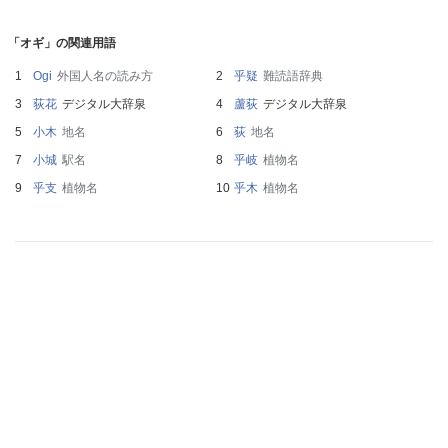
「オギ」の関連用語
Ogi
外国人名の読み方
乎疑
難読語辞典
荻花
デジタル大辞泉
蘆荻
デジタル大辞泉
小木
地名
荻
地名
小城
駅名
乎岐
植物名
乎支
植物名
乎木
植物名