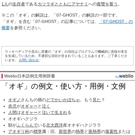
1人
の
生存者
である
カツラギ
とともに
アヤナミ
への
復讐を誓う
。
※この「オギ」の解説は、「07-GHOST」の解説の一部です。
「オギ」を含む「07-GHOST」の記事については、
「07-GHOST」の
概要
を参照ください。
ウィキペディア小見出し辞書の「オギ」の項目はプログラムで機械的に意味や本文
を生成しているため、不適切な項目が含まれていることもあります。ご了承くださ
いませ。
お問い合わせ
。
Weblio日本語例文用例辞書
「オギ」の例文・使い方・用例・文例
オギノ
さんちの畑の
どでかい
かぼちゃ
、もう
見た
？
赤児
が
オギャー
と
泣く
人間
は
オギャー
と
泣いて
生まれ
る
オオギハクジラ
額が
ふくらんで
いる
北大西洋
産オオギハクジララ
アオギリ科
の
標準
属：旧、
新世界
の
熱帯
と
亜熱帯
の
落葉性
または