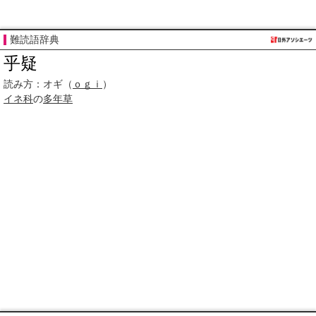
難読語辞典
乎疑
読み方：
オギ（
ｏｇｉ
）
イネ科
の
多年草