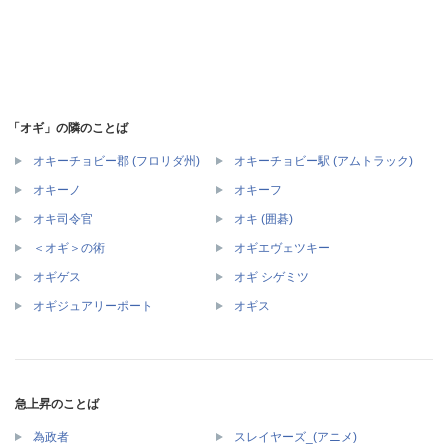
「オギ」の隣のことば
オキーチョビー郡 (フロリダ州)
オキーチョビー駅 (アムトラック)
オキーノ
オキーフ
オキ司令官
オキ (囲碁)
＜オギ＞の術
オギエヴェツキー
オギゲス
オギ シゲミツ
オギジュアリーポート
オギス
急上昇のことば
為政者
スレイヤーズ_(アニメ)