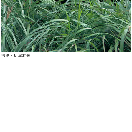
撮影
・
広瀬
雅敏