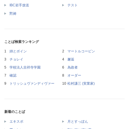
IBC岩手放送
テスト
黙祷
ことば検索ランキング
姉とボイン
マートルコービン
チョレイ
邂逅
学校法人吉祥寺学園
為政者
確認
オーダー
トリッシュヴァンディヴァー
松村謙三 (実業家)
新着のことば
エキスポ
月とすっぽん