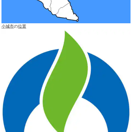
小城市
の
位置