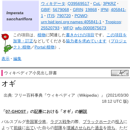
ウィキデータ
:
Q39569517
CoL
:
3PKRZ
GBIF
:
5679068
GRIN
:
19868
IPNI
:
405841-
Imperata
1
ITIS
:
790720
POWO
:
sacchariflora
urn:lsid:ipni.org:names:405841-1
Tropicos
:
25520793
WFO
:
wfo-0000875673
この項目は、
植物
に関連した
書きかけの項目
です。
この項目を
加筆・訂正
などしてくださる
協力者を求めています
（
プロジェ
クト:植物
／
Portal:植物
）。
表示
編集
ウィキペディア小見出し辞書
オギ
出典: フリー百科事典『ウィキペディア（Wikipedia）』 (2021/03/30
18:12 UTC 版)
「
07-GHOST
」の
記事
における「オギ」の
解説
バルスブルグ
帝国軍
少将
。
ラグス
戦争
の際、
ブラックホーク
の
投入
に
よって
前線
に
出て
いた自らの
部隊
を
壊滅
させられ
た
過去
を
持ち
、ただ