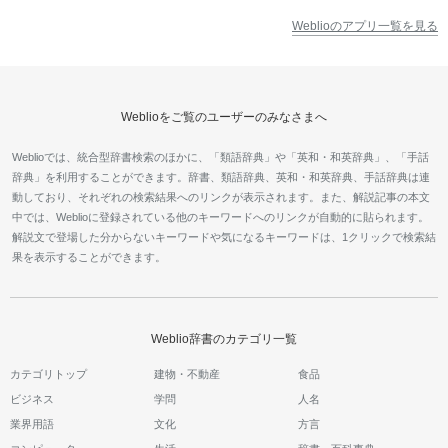
Weblioのアプリ一覧を見る
Weblioをご覧のユーザーのみなさまへ
Weblioでは、統合型辞書検索のほかに、「類語辞典」や「英和・和英辞典」、「手話
辞典」を利用することができます。辞書、類語辞典、英和・和英辞典、手話辞典は連
動しており、それぞれの検索結果へのリンクが表示されます。また、解説記事の本文
中では、Weblioに登録されている他のキーワードへのリンクが自動的に貼られます。
解説文で登場した分からないキーワードや気になるキーワードは、1クリックで検索結
果を表示することができます。
Weblio辞書のカテゴリ一覧
カテゴリトップ
建物・不動産
食品
ビジネス
学問
人名
業界用語
文化
方言