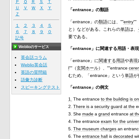
Ｐ
Ｑ
Ｒ
Ｓ
Ｔ
Ｕ
Ｖ
Ｗ
Ｘ
Ｙ
「entrance」の類語
Ｚ
「entrance」の
類語
には、""
entry
""
１
２
３
４
５
と）などがある。これらの
単語
は、
６
７
８
９
０
要である。
記号
Weblioのサービス
「entrance」に関連する用語・表現
英会話コラム
「entrance」に
関連する用語
や
表現
Weblio英会話
l
""（
玄関ホール
）、""entrance
cere
英語の質問箱
むため、「entrance」という
単語
が
語彙力診断
スピーキングテスト
「entrance」の例文
1.
The entrance
to the
building
is on
2.
There is
a
security
guard
at the
e
3. She
made
a
grand
entrance
at th
4. The entrance
exam
for the
univer
5.
The museum
charges
an entran
6. The
entrance hall
is
decorated
wi