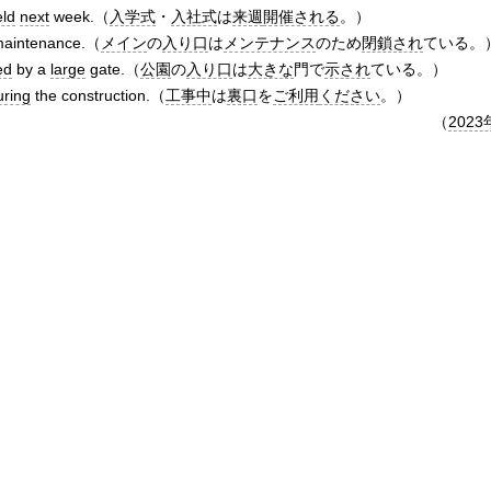
eld
next
week.（
入学式
・
入社式
は
来週
開催される
。）
maintenance.（
メイン
の
入り口
は
メンテナンス
のため
閉鎖され
ている。
ed
by a
large
gate.（
公園
の
入り口
は
大きな
門で
示され
ている。）
uring
the construction.（
工事中
は
裏口
を
ご利用
ください
。）
（
2023