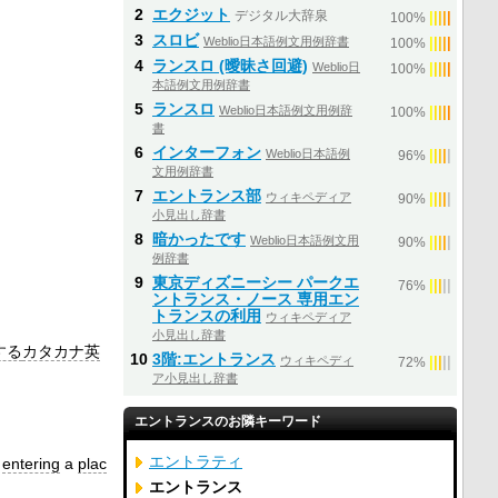
2
エクジット
デジタル大辞泉
|
|
|
|
|
100%
3
スロビ
Weblio日本語例文用例辞書
|
|
|
|
|
100%
4
ランスロ (曖昧さ回避)
Weblio日
|
|
|
|
|
100%
本語例文用例辞書
5
ランスロ
Weblio日本語例文用例辞
|
|
|
|
|
100%
書
6
インターフォン
Weblio日本語例
|
|
|
|
|
96%
文用例辞書
7
エントランス部
ウィキペディア
|
|
|
|
|
90%
小見出し辞書
8
暗かったです
Weblio日本語例文用
|
|
|
|
|
90%
例辞書
9
東京ディズニーシー パークエ
|
|
|
|
|
76%
ントランス・ノース 専用エン
トランスの利用
ウィキペディア
小見出し辞書
する
カタカナ英
10
3階:エントランス
ウィキペディ
|
|
|
|
|
72%
ア小見出し辞書
エントランスのお隣キーワード
エントラティ
f
entering
a
plac
エントランス