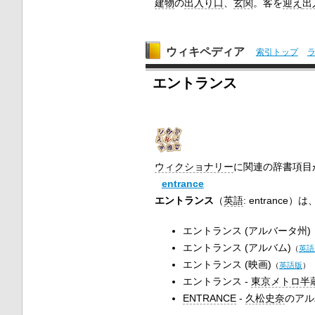
建物
の
出入り口
、
玄関
。客を
迎え
出
ウィキペディア
索引トップ
エントランス
ウィクショナリー
に関連の辞書項目
entrance
エントランス
（
英語
:
entrance
）は
エントランス (アルバータ州)
エントランス (アルバム)
（
英語
エントランス (映画)
（
英語版
）
エントランス -
東京メトロ半
ENTRANCE
-
久松史奈
のアル