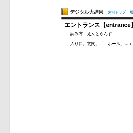
デジタル大辞泉
索引トップ
エントランス【entrance
読み方：えんとらんす
入り口
。
玄関
。「―
ホール
」⇔
エ