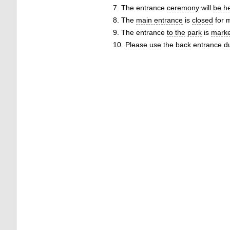
7. The entrance
ceremony
will
be h
8. The
main entrance
is
closed
for 
9. The entrance
to the
park
is
mark
10.
Please
use
the
back
entrance
d