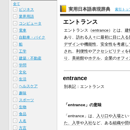
全て
実用日本語表現辞典
索引トッ
ビジネス
＋
業界用語
＋
エントランス
コンピュータ
＋
エントランス（
entrance
）とは、
建
電車
＋
あり、
訪れ
る
人々
に
最初に
目に入る
自動車・バイク
＋
デザイン
や
機能性
、
安全性
を
考慮し
船
＋
され
、
利便性
や
アクセシビリティ
を
工学
＋
り
、
美術館
や
ホテル
、
企業
の
オフィ
建築・不動産
＋
学問
＋
文化
＋
entrance
生活
＋
ヘルスケア
＋
別表記：
エントランス
趣味
＋
スポーツ
＋
「entrance」の意味
生物
＋
食品
＋
「entrance」は、
入り口
や
入場
とい
人名
＋
た、
入学
や
入社
など、ある
組織
や団
方言
＋