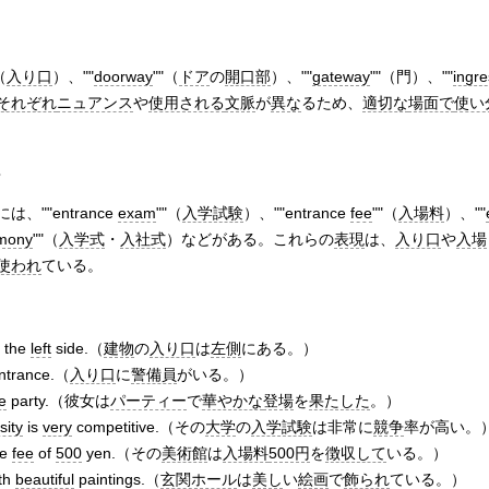
（
入り口
）、""
doorway
""（
ドア
の
開口部
）、""
gateway
""（門）、""
ingre
それぞれ
ニュアンス
や
使用される
文脈
が
異な
るため、
適切な
場面で
使い
には、""entrance
exam
""（
入学試験
）、""entrance
fee
""（
入場料
）、""
mony
""（
入学式
・
入社式
）などがある。これらの
表現
は、
入り口
や
入場
使われ
ている。
the
left
side.（
建物
の
入り口
は
左側
にある。）
ntrance.（
入り口
に
警備員
がいる。）
e
party.（彼女は
パーティー
で
華やかな
登場
を
果たした
。）
sity
is
very
competitive.（その
大学
の
入学試験
は非常に
競争
率が高い。
ce
fee
of
500
yen.（その
美術館
は
入場料
500円
を
徴収して
いる。）
th
beautiful
paintings.（
玄関ホール
は
美し
い
絵画
で
飾られ
ている。）