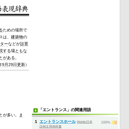
る
ための場所で
スは、
建築物
の
ター
などが
設置
現する
場
ともな
とがある
。
年
9月29日
更新
）
「エントランス」の関連用語
とが多い。
ま
1
エントランスホール
Weblio日本
|
|
|
|
|
100%
語例文用例辞書