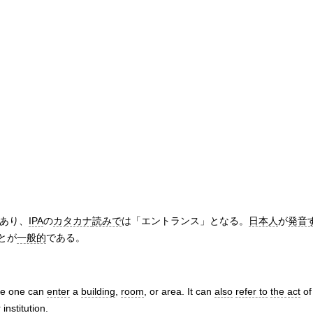
であり、
IPA
の
カタカナ
読みで
は「エントランス」となる。
日本人
が
発音
とが
一般的
である。
e one can
enter
a
building
,
room
, or area. It can
also
refer to
the act
o
 institution.