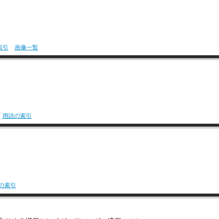
索引
画像一覧
用語の索引
〉
の索引