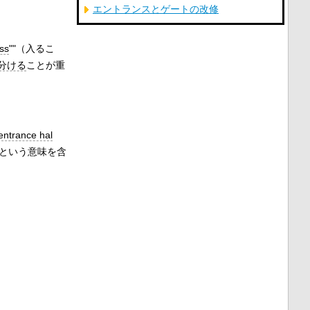
エントランスとゲートの改修
ss
""（入るこ
分ける
ことが重
entrance hal
という意味を含
）