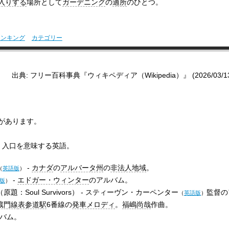
入りする
場所として
ガーデニング
の
適所
のひとつ。
ランキング
カテゴリー
出典: フリー百科事典『ウィキペディア（Wikipedia）』 (2026/03/13 1
があります。
、入口を意味する英語。
-
カナダ
の
アルバータ州
の
非法人地域
。
（
英語版
）
-
エドガー・ウィンター
のアルバム。
版
）
（原題：Soul Survivors） -
スティーヴン・カーペンター
監督の
（
英語版
）
蔵門線
表参道駅
6番線の
発車メロディ
。
福嶋尚哉
作曲。
バム。