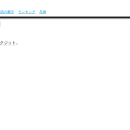
用語の索引
ランキング
凡例
】
クジット
。