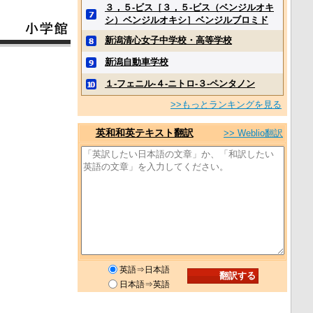
３，５‐ビス［３，５‐ビス（ベンジルオキ
シ）ベンジルオキシ］ベンジルブロミド
新潟清心女子中学校・高等学校
新潟自動車学校
１‐フェニル‐４‐ニトロ‐３‐ペンタノン
>>もっとランキングを見る
英和和英テキスト翻訳
>> Weblio翻訳
英語⇒日本語
日本語⇒英語