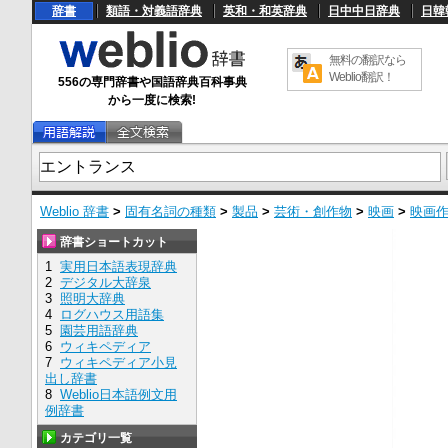
辞書
類語・対義語辞典
英和・和英辞典
日中中日辞典
日韓
無料の翻訳なら
Weblio翻訳！
556の専門辞書や国語辞典百科事典
から一度に検索!
Weblio 辞書
>
固有名詞の種類
>
製品
>
芸術・創作物
>
映画
>
映画
辞書ショートカット
1
実用日本語表現辞典
2
デジタル大辞泉
3
照明大辞典
4
ログハウス用語集
5
園芸用語辞典
6
ウィキペディア
7
ウィキペディア小見
出し辞書
8
Weblio日本語例文用
例辞書
カテゴリ一覧