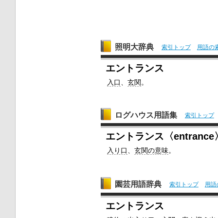
照明大辞典
索引トップ
用語の
エントランス
入口
、
玄関
。
ログハウス用語集
索引トップ
エントランス〈entrance
入り口
、
玄関
の意味
。
園芸用語辞典
索引トップ
用語
エントランス