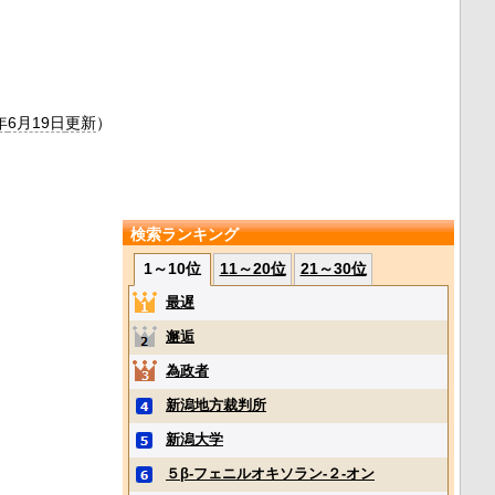
）
年
6月19日
更新
）
検索ランキング
1～10位
11～20位
21～30位
最遅
邂逅
為政者
新潟地方裁判所
新潟大学
５β‐フェニルオキソラン‐２‐オン