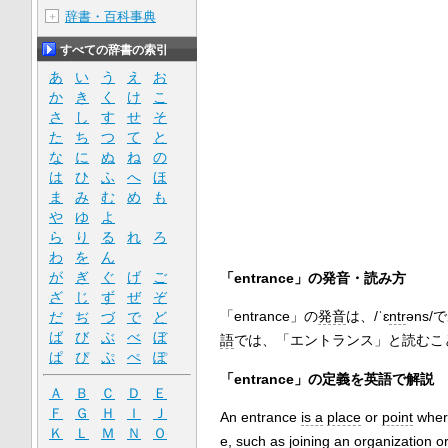
辞書・百科事典
＋
すべての辞書の索引
あ
い
う
え
お
か
き
く
け
こ
さ
し
す
せ
そ
た
ち
つ
て
と
な
に
ぬ
ね
の
は
ひ
ふ
へ
ほ
ま
み
む
め
も
や
ゆ
よ
ら
り
る
れ
ろ
わ
を
ん
が
ぎ
ぐ
げ
ご
「entrance」の発音・読み方
ざ
じ
ず
ぜ
ぞ
「entrance」の
発音
は、/ˈɛ
ntr
əns/
だ
ぢ
づ
で
ど
ば
び
ぶ
べ
ぼ
語
では、「エントランス」と読むこ
ぱ
ぴ
ぷ
ぺ
ぽ
「entrance」の定義を英語で解説
Ａ
Ｂ
Ｃ
Ｄ
Ｅ
Ｆ
Ｇ
Ｈ
Ｉ
Ｊ
An entrance
is a
place
or
point
wher
Ｋ
Ｌ
Ｍ
Ｎ
Ｏ
e
,
such as
joining
an
organization
or