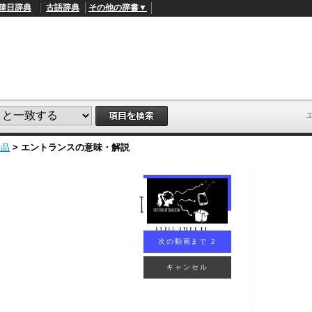
韓日辞典
古語辞典
その他の辞書▼
作品
>
エントランス
の意味・解説
次の動画まで 1
キャンセル