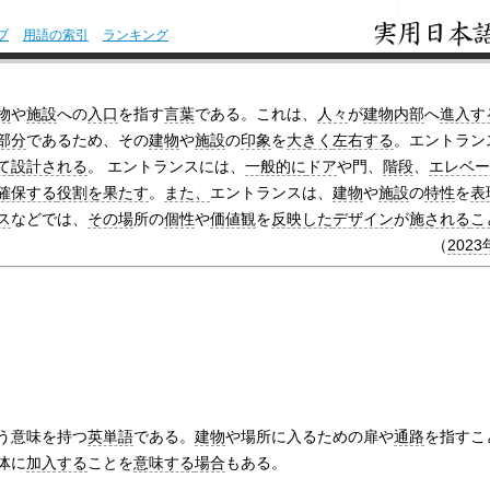
プ
用語の索引
ランキング
物
や
施設
への
入口
を指す
言葉
である。これは、
人々
が
建物内部
へ
進入す
部分
であるため、その
建物
や
施設
の
印象
を
大きく
左右する
。エントラン
て
設計される
。 エントランスには、
一般的に
ドア
や門、
階段
、
エレベー
確保する
役割を果たす
。
また、
エントランスは、
建物
や
施設
の
特性
を
表
ス
などでは、
その場
所の
個性
や
価値観
を
反映した
デザイン
が
施される
こ
（
2023
う意味を持つ
英単語
である。
建物
や場所に入るための扉や
通路
を指すこ
体に
加入する
ことを
意味する
場合
もある。